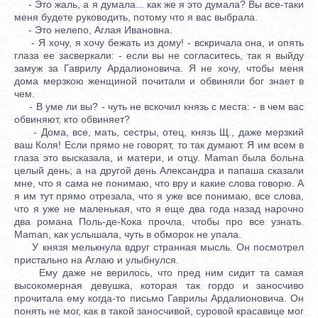
- Это жаль, а я думала... как же я это думала? Вы все-таки
меня будете руководить, потому что я вас выбрала.
- Это нелепо, Аглая Ивановна.
- Я хочу, я хочу бежать из дому! - вскричала она, и опять
глаза ее засверкали: - если вы не согласитесь, так я выйду
замуж за Гаврилу Ардалионовича. Я не хочу, чтобы меня
дома мерзкою женщиной почитали и обвиняли бог знает в
чем.
- В уме ли вы? - чуть не вскочил князь с места: - в чем вас
обвиняют, кто обвиняет?
- Дома, все, мать, сестры, отец, князь Щ., даже мерзкий
ваш Коля! Если прямо не говорят, то так думают. Я им всем в
глаза это высказала, и матери, и отцу. Maman была больна
целый день; а на другой день Александра и папаша сказали
мне, что я сама не понимаю, что вру и какие слова говорю. А
я им тут прямо отрезала, что я уже все понимаю, все слова,
что я уже не маленькая, что я еще два года назад нарочно
два романа Поль-де-Кока прочла, чтобы про все узнать.
Maman, как услышала, чуть в обморок не упала.
У князя мелькнула вдруг странная мысль. Он посмотрел
пристально на Аглаю и улыбнулся.
Ему даже не верилось, что пред ним сидит та самая
высокомерная девушка, которая так гордо и заносчиво
прочитала ему когда-то письмо Гаврилы Ардалионовича. Он
понять не мог, как в такой заносчивой, суровой красавице мог