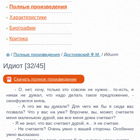
Полные произведения
Характеристики
Биографии
Критика
/
Полные произведения
/
Достоевский Ф.М.
/
Идиот
Идиот [32/45]
Скачать полное произведение
- О, нет, хочу, только это совсем не нужно... то-есть, я
никак не думал, что надо делать такое предложение, -
сконфузился князь.
- А что же вы думали? Для чего же бы я сюда вас
позвала? Что у вас на уме? Впрочем, вы, может, считаете
меня маленькою дурой, как все меня дома считают?
- Я не знал, что вас считают дурой, я... я не считаю.
- Не считаете? Очень умно с вашей стороны. Особенно
умно высказано.
- По-моему, вы даже, может быть, и очень умны иногда, -