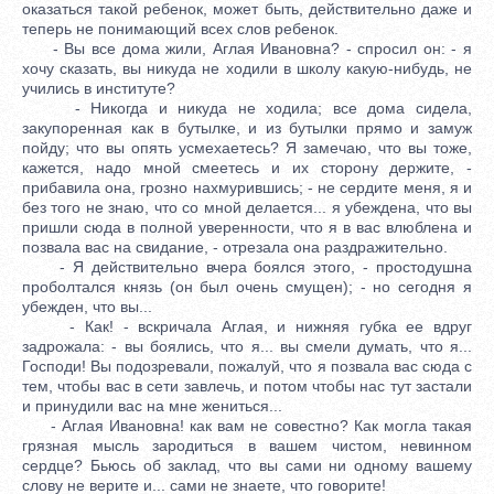
оказаться такой ребенок, может быть, действительно даже и
теперь не понимающий всех слов ребенок.
- Вы все дома жили, Аглая Ивановна? - спросил он: - я
хочу сказать, вы никуда не ходили в школу какую-нибудь, не
учились в институте?
- Никогда и никуда не ходила; все дома сидела,
закупоренная как в бутылке, и из бутылки прямо и замуж
пойду; что вы опять усмехаетесь? Я замечаю, что вы тоже,
кажется, надо мной смеетесь и их сторону держите, -
прибавила она, грозно нахмурившись; - не сердите меня, я и
без того не знаю, что со мной делается... я убеждена, что вы
пришли сюда в полной уверенности, что я в вас влюблена и
позвала вас на свидание, - отрезала она раздражительно.
- Я действительно вчера боялся этого, - простодушна
проболтался князь (он был очень смущен); - но сегодня я
убежден, что вы...
- Как! - вскричала Аглая, и нижняя губка ее вдруг
задрожала: - вы боялись, что я... вы смели думать, что я...
Господи! Вы подозревали, пожалуй, что я позвала вас сюда с
тем, чтобы вас в сети завлечь, и потом чтобы нас тут застали
и принудили вас на мне жениться...
- Аглая Ивановна! как вам не совестно? Как могла такая
грязная мысль зародиться в вашем чистом, невинном
сердце? Бьюсь об заклад, что вы сами ни одному вашему
слову не верите и... сами не знаете, что говорите!