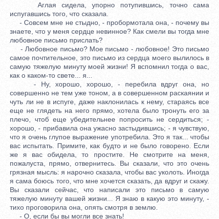
Аглая сидела, упорно потупившись, точно сама
испугавшись того, что сказала.
- Совсем мне не стыдно, - пробормотала она, - почему вы
знаете, что у меня сердце невинное? Как смели вы тогда мне
любовное письмо прислать?
- Любовное письмо? Мое письмо - любовное! Это письмо
самое почтительное, это письмо из сердца моего вылилось в
самую тяжелую минуту моей жизни! Я вспомнил тогда о вас,
как о каком-то свете... я...
- Ну, хорошо, хорошо, - перебила вдруг она, но
совершенно не тем уже тоном, а в совершенном раскаянии и
чуть ли не в испуге, даже наклонилась к нему, стараясь все
еще не глядеть на него прямо, хотела было тронуть его за
плечо, чтоб еще убедительнее попросить не сердиться; -
хорошо, - прибавила она ужасно застыдившись; - я чувствую,
что я очень глупое выражение употребила. Это я так... чтобы
вас испытать. Примите, как будто и не было говорено. Если
же я вас обидела, то простите. Не смотрите на меня,
пожалуста, прямо, отвернитесь. Вы сказали, что это очень
грязная мысль: я нарочно сказала, чтобы вас уколоть. Иногда
я сама боюсь того, что мне хочется сказать, да вдруг и скажу.
Вы сказали сейчас, что написали это письмо в самую
тяжелую минуту вашей жизни... Я знаю в какую это минуту, -
тихо проговорила она, опять смотря в землю.
- О, если бы вы могли все знать!