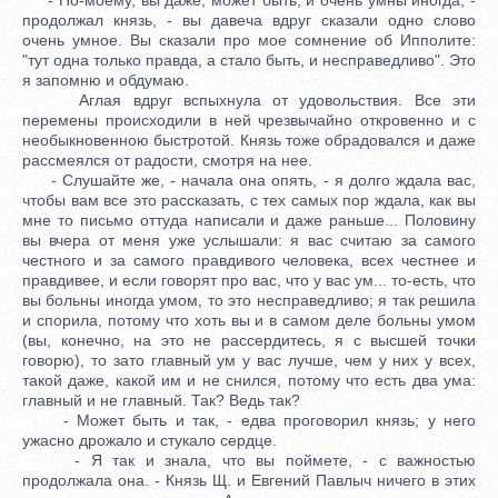
продолжал князь, - вы давеча вдруг сказали одно слово
очень умное. Вы сказали про мое сомнение об Ипполите:
"тут одна только правда, а стало быть, и несправедливо". Это
я запомню и обдумаю.
Аглая вдруг вспыхнула от удовольствия. Все эти
перемены происходили в ней чрезвычайно откровенно и с
необыкновенною быстротой. Князь тоже обрадовался и даже
рассмеялся от радости, смотря на нее.
- Слушайте же, - начала она опять, - я долго ждала вас,
чтобы вам все это рассказать, с тех самых пор ждала, как вы
мне то письмо оттуда написали и даже раньше... Половину
вы вчера от меня уже услышали: я вас считаю за самого
честного и за самого правдивого человека, всех честнее и
правдивее, и если говорят про вас, что у вас ум... то-есть, что
вы больны иногда умом, то это несправедливо; я так решила
и спорила, потому что хоть вы и в самом деле больны умом
(вы, конечно, на это не рассердитесь, я с высшей точки
говорю), то зато главный ум у вас лучше, чем у них у всех,
такой даже, какой им и не снился, потому что есть два ума:
главный и не главный. Так? Ведь так?
- Может быть и так, - едва проговорил князь; у него
ужасно дрожало и стукало сердце.
- Я так и знала, что вы поймете, - с важностью
продолжала она. - Князь Щ. и Евгений Павлыч ничего в этих