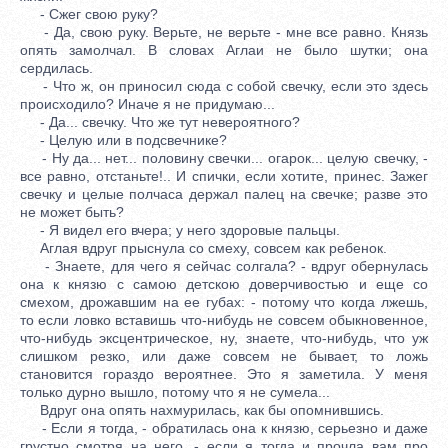
- Сжег свою руку?
- Да, свою руку. Верьте, не верьте - мне все равно. Князь
опять замолчал. В словах Аглаи не было шутки; она
сердилась.
- Что ж, он приносил сюда с собой свечку, если это здесь
происходило? Иначе я не придумаю...
- Да... свечку. Что же тут невероятного?
- Целую или в подсвечнике?
- Ну да... нет... половину свечки... огарок... целую свечку, -
все равно, отстаньте!.. И спички, если хотите, принес. Зажег
свечку и целые полчаса держал палец на свечке; разве это
не может быть?
- Я видел его вчера; у него здоровые пальцы.
Аглая вдруг прыснула со смеху, совсем как ребенок.
- Знаете, для чего я сейчас солгала? - вдруг обернулась
она к князю с самою детскою доверчивостью и еще со
смехом, дрожавшим на ее губах: - потому что когда лжешь,
то если ловко вставишь что-нибудь не совсем обыкновенное,
что-нибудь эксцентрическое, ну, знаете, что-нибудь, что уж
слишком резко, или даже совсем не бывает, то ложь
становится гораздо вероятнее. Это я заметила. У меня
только дурно вышло, потому что я не сумела...
Вдруг она опять нахмурилась, как бы опомнившись.
- Если я тогда, - обратилась она к князю, серьезно и даже
грустно смотря на него, - если я тогда и прочла вам про