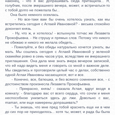
наконец, - что я вас допрашивать сюда притащила... Я,
голубчик, после вчерашнего вечера, может, и встречаться-то
с тобой долго не пожелала бы...
Она было немного осеклась.
- Но все-таки вам бы очень хотелось узнать, как мы
встретились сегодня с Аглаей Ивановной? - весьма спокойно
докончил князь.
- Ну, что ж, и хотелось! - вспыхнула тотчас же Лизавета
Прокофьевна. - Не струшу и прямых слов. Потому что никого
не обижаю и никого не желала обидеть...
- Помилуйте, и без обиды натурально хочется узнать; вы
мать. Мы сошлись сегодня с Аглаей Ивановной у зеленой
скамейки ровно в семь часов утра, вследствие ее вчерашнего
приглашения. Она дала мне знать вчера вечером запиской,
что ей надо видеть меня и говорить со мной о важном деле.
Мы свиделись и проговорили целый час о делах, собственно
одной Аглаи Ивановны касающихся; вот и все.
- Конечно, все, батюшка, и без всякого сомнения все, - с
достоинством произнесла Лизавета Прокофьевна.
- Прекрасно, князь! - сказала Аглая, вдруг входя в
комнату: - благодарю вас от всего сердца, что сочли и меня
неспособною унизиться здесь до лжи. Довольно с вас,
maman, или еще намерены допрашивать?
- Ты знаешь, что мне пред тобой краснеть еще ни в чем
до сих пор не приходилось... хотя ты, может, и рада бы была