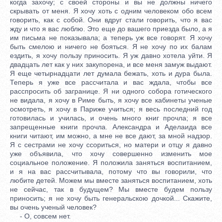
когда захочу; с своей стороны и вы не должны ничего
скрывать от меня. Я хочу хоть с одним человеком обо всем
говорить, как с собой. Они вдруг стали говорить, что я вас
жду и что я вас люблю. Это еще до вашего приезда было, а я
им письма не показывала; а теперь уж все говорят. Я хочу
быть смелою и ничего не бояться. Я не хочу по их балам
ездить, я хочу пользу приносить. Я уж давно хотела уйти. Я
двадцать лет как у них закупорена, и все меня замуж выдают.
Я еще четырнадцати лет думала бежать, хоть и дура была.
Теперь я уже все рассчитала и вас ждала, чтобы все
расспросить об загранице. Я ни одного собора готического
не видала, я хочу в Риме быть, я хочу все кабинеты ученые
осмотреть, я хочу в Париже учиться; я весь последний год
готовилась и училась, и очень много книг прочла; я все
запрещенные книги прочла. Александра и Аделаида все
книги читают, им можно, а мне не все дают, за мной надзор.
Я с сестрами не хочу ссориться, но матери и отцу я давно
уже объявила, что хочу совершенно изменить мое
социальное положение. Я положила заняться воспитанием,
и я на вас рассчитывала, потому что вы говорили, что
любите детей. Можем мы вместе заняться воспитанием, хоть
не сейчас, так в будущем? Мы вместе будем пользу
приносить; я не хочу быть генеральскою дочкой... Скажите,
вы очень ученый человек?
- О, совсем нет.