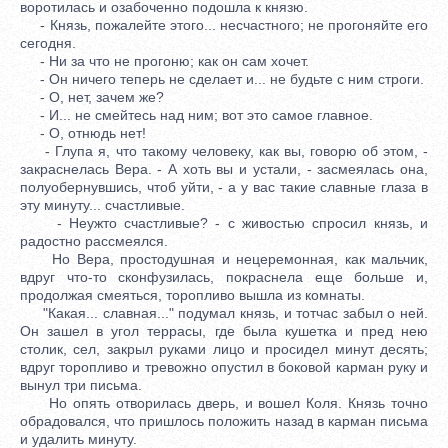
воротилась и озабоченно подошла к князю.
- Князь, пожалейте этого... несчастного; не прогоняйте его
сегодня.
- Ни за что не прогоню; как он сам хочет.
- Он ничего теперь не сделает и... не будьте с ним строги.
- О, нет, зачем же?
- И... не смейтесь над ним; вот это самое главное.
- О, отнюдь нет!
- Глупа я, что такому человеку, как вы, говорю об этом, -
закраснелась Вера. - А хоть вы и устали, - засмеялась она,
полуобернувшись, чтоб уйти, - а у вас такие славные глаза в
эту минуту... счастливые.
- Неужто счастливые? - с живостью спросил князь, и
радостно рассмеялся.
Но Вера, простодушная и нецеремонная, как мальчик,
вдруг что-то сконфузилась, покраснела еще больше и,
продолжая смеяться, торопливо вышла из комнаты.
"Какая... славная..." подумал князь, и тотчас забыл о ней.
Он зашел в угол террасы, где была кушетка и пред нею
столик, сел, закрыл руками лицо и просидел минут десять;
вдруг торопливо и тревожно опустил в боковой карман руку и
вынул три письма.
Но опять отворилась дверь, и вошел Коля. Князь точно
обрадовался, что пришлось положить назад в карман письма
и удалить минуту.