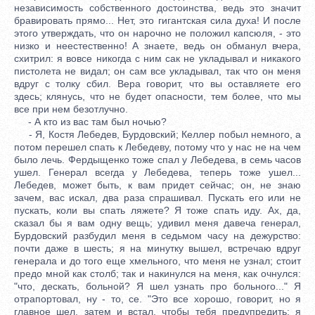
независимость собственного достоинства, ведь это значит
бравировать прямо... Нет, это гигантская сила духа! И после
этого утверждать, что он нарочно не положил капсюля, - это
низко и неестественно! А знаете, ведь он обманул вчера,
схитрил: я вовсе никогда с ним сак не укладывал и никакого
пистолета не видал; он сам все укладывал, так что он меня
вдруг с толку сбил. Вера говорит, что вы оставляете его
здесь; клянусь, что не будет опасности, тем более, что мы
все при нем безотлучно.
- А кто из вас там был ночью?
- Я, Костя Лебедев, Бурдовский; Келлер побыл немного, а
потом перешел спать к Лебедеву, потому что у нас не на чем
было лечь. Фердыщенко тоже спал у Лебедева, в семь часов
ушел. Генерал всегда у Лебедева, теперь тоже ушел...
Лебедев, может быть, к вам придет сейчас; он, не знаю
зачем, вас искал, два раза спрашивал. Пускать его или не
пускать, коли вы спать ляжете? Я тоже спать иду. Ах, да,
сказал бы я вам одну вещь; удивил меня давеча генерал,
Бурдовский разбудил меня в седьмом часу на дежурство:
почти даже в шесть; я на минутку вышел, встречаю вдруг
генерала и до того еще хмельного, что меня не узнал; стоит
предо мной как столб; так и накинулся на меня, как очнулся:
"что, дескать, больной? Я шел узнать про больного..." Я
отрапортовал, ну - то, се. "Это все хорошо, говорит, но я
главное шел, затем и встал, чтобы тебя предупредить; я