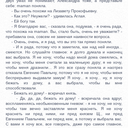
двух умах не понимают, Александра тоже, а представьте
себе: maman поняла.
- Вы очень похожи на Лизавету Прокофьевну.
- Как это? Неужели? - удивилась Аглая.
- Ей богу так.
- Я благодарю вас, - сказала она, подумав, - я очень рада,
что похожа на maman. Вы, стало быть, очень ее уважаете? -
прибавила она, совсем не замечая наивности вопроса.
- Очень, очень, и я рад, что вы это так прямо поняли.
- И я рада, потому что я заметила, как над ней иногда...
смеются. Но слушайте главное: я долго думала и наконец
вас выбрала. Я не хочу, чтобы надо мной дома смеялись, я
не хочу, чтобы меня считали за маленькую дуру; я не хочу,
чтобы меня дразнили... Я это все сразу поняла и наотрез
отказала Евгению Павлычу, потому что я не хочу, чтобы меня
беспрерывно выдавали замуж! Я хочу... я хочу... ну, я хочу
бежать из дому, а вас выбрала, чтобы вы мне
способствовали.
- Бежать из дому! - вскричал князь.
- Да, да, да, бежать из дому! - вскричала она вдруг,
воспламеняясь необыкновенным гневом: - я не хочу, не хочу,
чтобы там вечно заставляли меня краснеть. Я не хочу
краснеть ни пред ними, ни пред князем Щ., ни пред
Евгением Павлычем, ни перед кем, а потому и выбрала вас.
С вами я хочу все, все говорить, даже про самое главное,