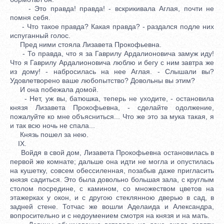
- Это правда! правда! - вскрикивала Аглая, почти не
помня себя.
- Что такое правда? Какая правда? - раздался подле них
испуганный голос.
Пред ними стояла Лизавета Прокофьевна.
- То правда, что я за Гаврилу Ардалионовича замуж иду!
Что я Гаврилу Ардалионовича люблю и бегу с ним завтра же
из дому! - набросилась на нее Аглая. - Слышали вы?
Удовлетворено ваше любопытство? Довольны вы этим?
И она побежала домой.
- Нет, уж вы, батюшка, теперь не уходите, - остановила
князя Лизавета Прокофьевна, - сделайте одолжение,
пожалуйте ко мне объясниться... Что же это за мука такая, я
и так всю ночь не спала...
Князь пошел за нею.
IX.
Войдя в свой дом, Лизавета Прокофьевна остановилась в
первой же комнате; дальше она идти не могла и опустилась
на кушетку, совсем обессиленная, позабыв даже пригласить
князя садиться. Это была довольно большая зала, с круглым
столом посредине, с камином, со множеством цветов на
этажерках у окон, и с другою стеклянною дверью в сад, в
задней стене. Тотчас же вошли Аделаида и Александра,
вопросительно и с недоумением смотря на князя и на мать.