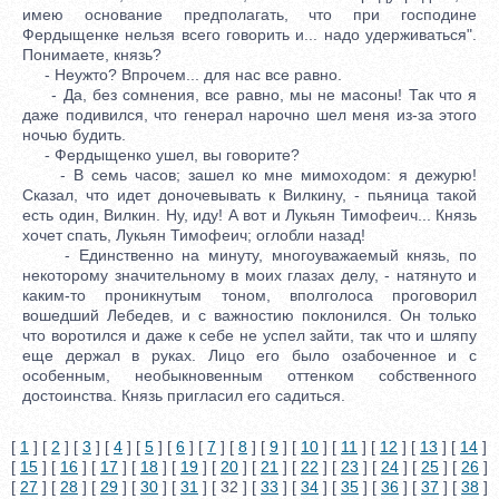
имею основание предполагать, что при господине
Фердыщенке нельзя всего говорить и... надо удерживаться".
Понимаете, князь?
- Неужто? Впрочем... для нас все равно.
- Да, без сомнения, все равно, мы не масоны! Так что я
даже подивился, что генерал нарочно шел меня из-за этого
ночью будить.
- Фердыщенко ушел, вы говорите?
- В семь часов; зашел ко мне мимоходом: я дежурю!
Сказал, что идет доночевывать к Вилкину, - пьяница такой
есть один, Вилкин. Ну, иду! А вот и Лукьян Тимофеич... Князь
хочет спать, Лукьян Тимофеич; оглобли назад!
- Единственно на минуту, многоуважаемый князь, по
некоторому значительному в моих глазах делу, - натянуто и
каким-то проникнутым тоном, вполголоса проговорил
вошедший Лебедев, и с важностию поклонился. Он только
что воротился и даже к себе не успел зайти, так что и шляпу
еще держал в руках. Лицо его было озабоченное и с
особенным, необыкновенным оттенком собственного
достоинства. Князь пригласил его садиться.
[
1
] [
2
] [
3
] [
4
] [
5
] [
6
] [
7
] [
8
] [
9
] [
10
] [
11
] [
12
] [
13
] [
14
]
[
15
] [
16
] [
17
] [
18
] [
19
] [
20
] [
21
] [
22
] [
23
] [
24
] [
25
] [
26
]
[
27
] [
28
] [
29
] [
30
] [
31
] [ 32 ] [
33
] [
34
] [
35
] [
36
] [
37
] [
38
]