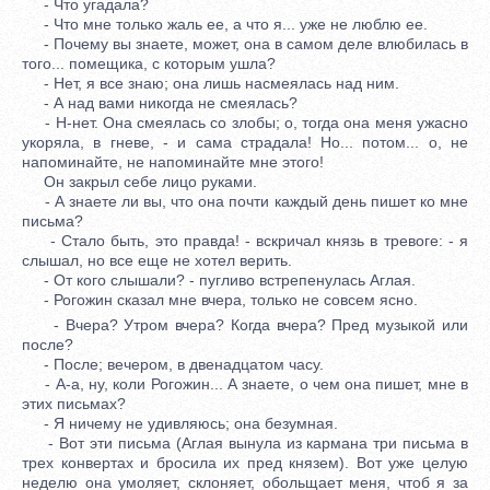
- Что угадала?
- Что мне только жаль ее, а что я... уже не люблю ее.
- Почему вы знаете, может, она в самом деле влюбилась в
того... помещика, с которым ушла?
- Нет, я все знаю; она лишь насмеялась над ним.
- А над вами никогда не смеялась?
- Н-нет. Она смеялась со злобы; о, тогда она меня ужасно
укоряла, в гневе, - и сама страдала! Но... потом... о, не
напоминайте, не напоминайте мне этого!
Он закрыл себе лицо руками.
- А знаете ли вы, что она почти каждый день пишет ко мне
письма?
- Стало быть, это правда! - вскричал князь в тревоге: - я
слышал, но все еще не хотел верить.
- От кого слышали? - пугливо встрепенулась Аглая.
- Рогожин сказал мне вчера, только не совсем ясно.
- Вчера? Утром вчера? Когда вчера? Пред музыкой или
после?
- После; вечером, в двенадцатом часу.
- А-а, ну, коли Рогожин... А знаете, о чем она пишет, мне в
этих письмах?
- Я ничему не удивляюсь; она безумная.
- Вот эти письма (Аглая вынула из кармана три письма в
трех конвертах и бросила их пред князем). Вот уже целую
неделю она умоляет, склоняет, обольщает меня, чтоб я за