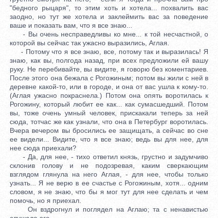
"бедного рыцаря", то этим хоть и хотела... похвалить вас
заодно, но тут же хотела и заклеймить вас за поведение
ваше и показать вам, что я все знаю...
- Вы очень несправедливы ко мне... к той несчастной, о
которой вы сейчас так ужасно выразились, Аглая.
- Потому что я все знаю, все, потому так и выразилась! Я
знаю, как вы, полгода назад, при всех предложили ей вашу
руку. Не перебивайте, вы видите, я говорю без коментариев.
После этого она бежала с Рогожиным; потом вы жили с ней в
деревне какой-то, или в городе, и она от вас ушла к кому-то.
(Аглая ужасно покраснела.) Потом она опять воротилась к
Рогожину, который любит ее как... как сумасшедший. Потом
вы, тоже очень умный человек, прискакали теперь за ней
сюда, тотчас же как узнали, что она в Петербург воротилась.
Вчера вечером вы бросились ее защищать, а сейчас во сне
ее видели... Видите, что я все знаю; ведь вы для нее, для
нее сюда приехали?
- Да, для нее, - тихо ответил князь, грустно и задумчиво
склонив голову и не подозревая, каким сверкающим
взглядом глянула на него Аглая, - для нее, чтобы только
узнать... Я не верю в ее счастье с Рогожиным, хотя... одним
словом, я не знаю, что бы я мог тут для нее сделать и чем
помочь, но я приехал.
Он вздрогнул и поглядел на Аглаю; та с ненавистью
слушала его.