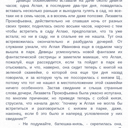
Девицы обыкновенно вставали на даче около девяти
часов; одна Аглая, в последние два-три дня, повадилась
вставать несколько раньше и выходила гулять в сад, но все-
таки не в семь часов, а в восемь или даже попозже. Лизавета
Прокофьевна, действительно не спавшая ночь от разных
своих тревог, поднялась около восьми часов, нарочно с тем
чтобы встретить в саду Аглаю, предполагая, что та уже
встала; но ни в саду, ни в спальне ее не нашла. Тут она
встревожилась окончательно и разбудила дочерей. От
служанки узнали, что Аглая Ивановна еще в седьмом часу
вышла в парк. Девицы усмехнулись новой фантазии их
фантастической сестрицы и заметили мамаше, что Аглая,
пожалуй, еще рассердится, если та пойдет в парк ее
отыскивать, и что, наверно, она сидит теперь с книгой на
зеленой скамейке, о которой она еще три дня назад
говорила, и за которую чуть не поссорилась с князем Щ.,
потому что тот не нашел в местоположении этой скамейки
ничего особенного. Застав свидание и слыша странные
слова дочери, Лизавета Прокофьевна была ужасно испугана,
по многим причинам; но приведя теперь с собой князя,
струсила, что начала дело: "почему ж Аглая не могла бы
встретиться и разговориться с князем в парке, даже,
наконец, если б это было и наперед условленное у них
свидание?"
- Не подумайте, батюшка-князь, - скрепилась она,