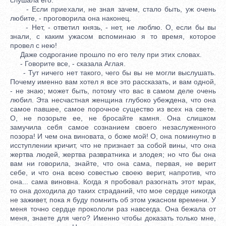
- Если приехали, не зная зачем, стало быть, уж очень
любите, - проговорила она наконец.
- Нет, - ответил князь, - нет, не люблю. О, если бы вы
знали, с каким ужасом вспоминаю я то время, которое
провел с нею!
Даже содрогание прошло по его телу при этих словах.
- Говорите все, - сказала Аглая.
- Тут ничего нет такого, чего бы вы не могли выслушать.
Почему именно вам хотел я все это рассказать, и вам одной,
- не знаю; может быть, потому что вас в самом деле очень
любил. Эта несчастная женщина глубоко убеждена, что она
самое павшее, самое порочное существо из всех на свете.
О, не позорьте ее, не бросайте камня. Она слишком
замучила себя самое сознанием своего незаслуженного
позора! И чем она виновата, о боже мой! О, она поминутно в
исступлении кричит, что не признает за собой вины, что она
жертва людей, жертва развратника и злодея; но что бы она
вам ни говорила, знайте, что она сама, первая, не верит
себе, и что она всею совестью своею верит, напротив, что
она... сама виновна. Когда я пробовал разогнать этот мрак,
то она доходила до таких страданий, что мое сердце никогда
не заживет, пока я буду помнить об этом ужасном времени. У
меня точно сердце прокололи раз навсегда. Она бежала от
меня, знаете для чего? Именно чтобы доказать только мне,