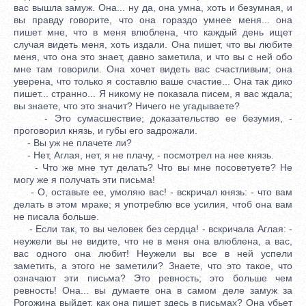
вас вышла замуж. Она... ну да, она умна, хоть и безумная, и
вы правду говорите, что она гораздо умнее меня... она
пишет мне, что в меня влюблена, что каждый день ищет
случая видеть меня, хоть издали. Она пишет, что вы любите
меня, что она это знает, давно заметила, и что вы с ней обо
мне там говорили. Она хочет видеть вас счастливым; она
уверена, что только я составлю ваше счастие... Она так дико
пишет... странно... Я никому не показала писем, я вас ждала;
вы знаете, что это значит? Ничего не угадываете?
- Это сумасшествие; доказательство ее безумия, -
проговорил князь, и губы его задрожали.
- Вы уж не плачете ли?
- Нет, Аглая, нет, я не плачу, - посмотрел на нее князь.
- Что же мне тут делать? Что вы мне посоветуете? Не
могу же я получать эти письма!
- О, оставьте ее, умоляю вас! - вскричал князь: - что вам
делать в этом мраке; я употреблю все усилия, чтоб она вам
не писала больше.
- Если так, то вы человек без сердца! - вскричала Аглая: -
неужели вы не видите, что не в меня она влюблена, а вас,
вас одного она любит! Неужели вы все в ней успели
заметить, а этого не заметили? Знаете, что это такое, что
означают эти письма? Это ревность; это больше чем
ревность! Она... вы думаете она в самом деле замуж за
Рогожина выйдет, как она пишет здесь в письмах? Она убьет