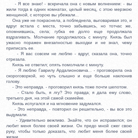
- Я все знаю! - вскричала она с новым волнением: - вы
жили тогда в одних комнатах, целый месяц, с этою мерзкою
женщиной, с которою вы убежали...
Она уже не покраснела, а побледнела, выговаривая это, и
вдруг встала с места, точно забывшись, но тотчас же,
опомнившись, села; губка ее долго еще продолжала
вздрагивать. Молчание продолжалось с минуту. Князь был
ужасно поражен внезапностью выходки и не знал, чему
приписать ее.
- Я вас совсем не люблю - вдруг, сказала она, точно
отрезала.
Князь не ответил; опять помолчали с минуту.
- Я люблю Гаврилу Ардалионовича... - проговорила она
скороговоркой, но чуть слышно и еще больше наклонив
голову.
- Это неправда. - проговорил князь тоже почти шепотом.
- Стало быть, я лгу? Это правда; я дала ему слово,
третьего дня, на этой самой скамейке.
Князь испугался и на мгновение задумался.
- Это неправда, - повторил он решительно, - вы все это
выдумали.
- Удивительно вежливо. Знайте, что он исправился; он
любит меня более своей жизни. Он предо мной сжег свою
руку, чтобы только доказать, что любит меня более своей
жизни.