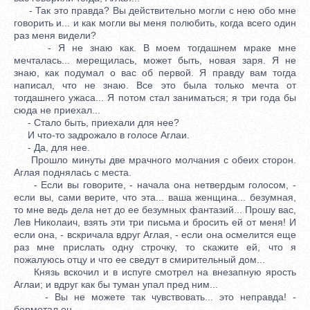
- Так это правда? Вы действительно могли с нею обо мне
говорить и... и как могли вы меня полюбить, когда всего один
раз меня видели?
- Я не знаю как. В моем тогдашнем мраке мне
мечталась... мерещилась, может быть, новая заря. Я не
знаю, как подумал о вас об первой. Я правду вам тогда
написал, что не знаю. Все это была только мечта от
тогдашнего ужаса... Я потом стал заниматься; я три года бы
сюда не приехал...
- Стало быть, приехали для нее?
И что-то задрожало в голосе Аглаи.
- Да, для нее.
Прошло минуты две мрачного молчания с обеих сторон.
Аглая поднялась с места.
- Если вы говорите, - начала она нетвердым голосом, -
если вы, сами верите, что эта... ваша женщина... безумная,
то мне ведь дела нет до ее безумных фантазий... Прошу вас,
Лев Николаич, взять эти три письма и бросить ей от меня! И
если она, - вскричала вдруг Аглая, - если она осмелится еще
раз мне прислать одну строчку, то скажите ей, что я
пожалуюсь отцу и что ее сведут в смирительный дом...
Князь вскочил и в испуге смотрел на внезапную ярость
Аглаи; и вдруг как бы туман упал пред ним...
- Вы не можете так чувствовать... это неправда! -
бормотал он.