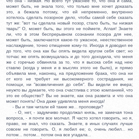
что она - низкая. Но всего тут ужаснее то, что она и сама,
может быть, не знала того, что только мне хочет доказать
это, а бежала потому, что ей непременно, внутренно
хотелось сделать позорное дело, чтобы самой себе сказать
тут же: "вот ты сделала новый позор, стало быть, ты низкая
тварь!" О, может быть, вы этого не поймете, Аглая! Знаете
ли, что в этом беспрерывном сознании позора для нее,
может быть, заключается какое-то ужасное, неестественное
наслаждение, точно отмщение кому-то. Иногда я доводил ее
до того, что она как бы опять видела кругом себя свет; но
тотчас же опять возмущалась и до того доходила, что меня
же с горечью обвиняла за то, что я высока себя над нею
ставлю (когда у меня и в мыслях этого не было), и прямо
объявила мне, наконец, на предложение брака, что она ни
от кого не требует ни высокомерного сострадания, ни
помощи, ни "возвеличения до себя". Вы видели ее вчера;
неужто вы думаете, что она счастлива с этою компанией, что
это ее общество? Вы не знаете, как она развита и что она
может понять! Она даже удивляла меня иногда!
- Вы и там читали ей такие же... проповеди?
- О, нет, - задумчиво продолжал князь, не замечая тона
вопроса, - я почти все молчал. Я часто хотел говорить, но я,
право, не знал, что сказать. Знаете, в иных случаях лучше
совсем не говорить. О, я любил ее; о, очень любил... но
потом... потом... потом она все угадала...