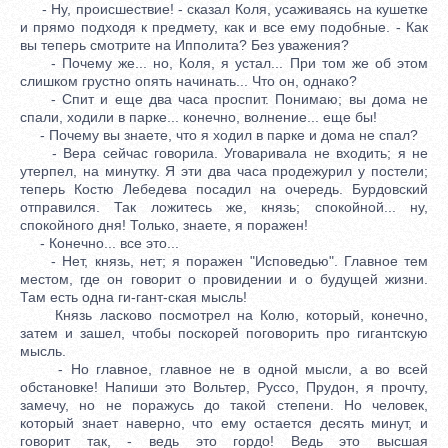
- Ну, происшествие! - сказал Коля, усаживаясь на кушетке
и прямо подходя к предмету, как и все ему подобные. - Как
вы теперь смотрите на Ипполита? Без уважения?
- Почему же... но, Коля, я устал... При том же об этом
слишком грустно опять начинать... Что он, однако?
- Спит и еще два часа проспит. Понимаю; вы дома не
спали, ходили в парке... конечно, волнение... еще бы!
- Почему вы знаете, что я ходил в парке и дома не спал?
- Вера сейчас говорила. Уговаривала не входить; я не
утерпел, на минутку. Я эти два часа продежурил у постели;
теперь Костю Лебедева посадил на очередь. Бурдовский
отправился. Так ложитесь же, князь; спокойной... ну,
спокойного дня! Только, знаете, я поражен!
- Конечно... все это...
- Нет, князь, нет; я поражен "Исповедью". Главное тем
местом, где он говорит о провидении и о будущей жизни.
Там есть одна ги-гант-ская мысль!
Князь ласково посмотрел на Колю, который, конечно,
затем и зашел, чтобы поскорей поговорить про гигантскую
мысль.
- Но главное, главное не в одной мысли, а во всей
обстановке! Напиши это Вольтер, Руссо, Прудон, я прочту,
замечу, но не поражусь до такой степени. Но человек,
который знает наверно, что ему остается десять минут, и
говорит так, - ведь это гордо! Ведь это высшая