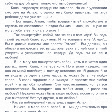
себя на другой день, только что мы обвенчаемся!
Князь вздрогнул; сердце его замерло. Но он в удивлении
смотрел на Аглаю: странно ему было признать, что этот
ребенок давно уже женщина.
- Бог видит, Аглая, чтобы возвратить ей спокойствие и
сделать ее счастливою, я отдал бы жизнь мою, но... я уже не
могу любить ее, и она это знает!
- Так пожертвуйте собой, это же так к вам идет! Вы ведь
такой великий благотворитель. И не говорите мне "Аглая"...
Вы и давеча сказали мне просто: "Аглая"... Вы должны, вы
обязаны воскресить ее, вы должны уехать с ней опять, чтоб
умирять и успокоивать ее сердце. Да ведь вы же ее и
любите!
- Я не могу так пожертвовать собой, хоть я и хотел один
раз и... может быть, и теперь хочу. Но я знаю наверно, что
она со мной погибнет, и потому оставляю ее. Я должен был
ее видеть сегодня в семь часов; я, может быть, не пойду
теперь. В своей гордости она никогда не простит мне любви
моей, - и мы оба погибнем! Это неестественно, но тут все
неестественно. Вы говорите, она любит меня, но разве это
любовь? Неужели может быть такая любовь, после того что я
уже вытерпел! Нет, тут другое, а не любовь!
- Как вы побледнели! - испугалась вдруг Аглая.
- Ничего; я мало спал; ослаб, я... мы действительно про
вас говорили тогда, Аглая...