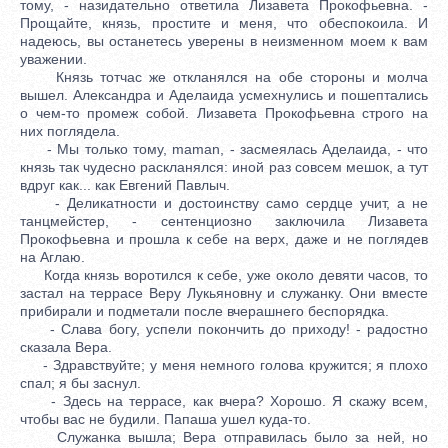
тому, - назидательно ответила Лизавета Прокофьевна. -
Прощайте, князь, простите и меня, что обеспокоила. И
надеюсь, вы останетесь уверены в неизменном моем к вам
уважении.
Князь тотчас же откланялся на обе стороны и молча
вышел. Александра и Аделаида усмехнулись и пошептались
о чем-то промеж собой. Лизавета Прокофьевна строго на
них поглядела.
- Мы только тому, maman, - засмеялась Аделаида, - что
князь так чудесно раскланялся: иной раз совсем мешок, а тут
вдруг как... как Евгений Павлыч.
- Деликатности и достоинству само сердце учит, а не
танцмейстер, - сентенциозно заключила Лизавета
Прокофьевна и прошла к себе на верх, даже и не поглядев
на Аглаю.
Когда князь воротился к себе, уже около девяти часов, то
застал на террасе Веру Лукьяновну и служанку. Они вместе
прибирали и подметали после вчерашнего беспорядка.
- Слава богу, успели покончить до приходу! - радостно
сказала Вера.
- Здравствуйте; у меня немного голова кружится; я плохо
спал; я бы заснул.
- Здесь на террасе, как вчера? Хорошо. Я скажу всем,
чтобы вас не будили. Папаша ушел куда-то.
Служанка вышла; Вера отправилась было за ней, но