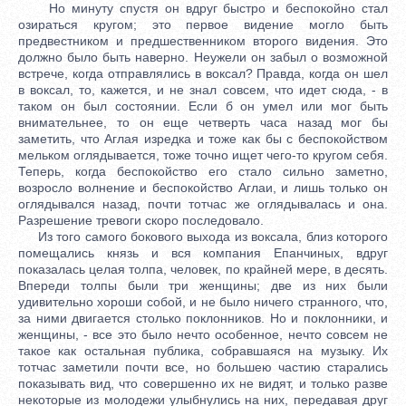
Но минуту спустя он вдруг быстро и беспокойно стал
озираться кругом; это первое видение могло быть
предвестником и предшественником второго видения. Это
должно было быть наверно. Неужели он забыл о возможной
встрече, когда отправлялись в воксал? Правда, когда он шел
в воксал, то, кажется, и не знал совсем, что идет сюда, - в
таком он был состоянии. Если б он умел или мог быть
внимательнее, то он еще четверть часа назад мог бы
заметить, что Аглая изредка и тоже как бы с беспокойством
мельком оглядывается, тоже точно ищет чего-то кругом себя.
Теперь, когда беспокойство его стало сильно заметно,
возросло волнение и беспокойство Аглаи, и лишь только он
оглядывался назад, почти тотчас же оглядывалась и она.
Разрешение тревоги скоро последовало.
Из того самого бокового выхода из воксала, близ которого
помещались князь и вся компания Епанчиных, вдруг
показалась целая толпа, человек, по крайней мере, в десять.
Впереди толпы были три женщины; две из них были
удивительно хороши собой, и не было ничего странного, что,
за ними двигается столько поклонников. Но и поклонники, и
женщины, - все это было нечто особенное, нечто совсем не
такое как остальная публика, собравшаяся на музыку. Их
тотчас заметили почти все, но большею частию старались
показывать вид, что совершенно их не видят, и только разве
некоторые из молодежи улыбнулись на них, передавая друг