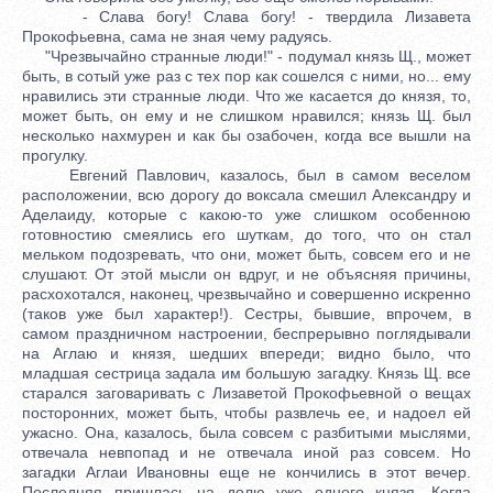
- Слава богу! Слава богу! - твердила Лизавета
Прокофьевна, сама не зная чему радуясь.
"Чрезвычайно странные люди!" - подумал князь Щ., может
быть, в сотый уже раз с тех пор как сошелся с ними, но... ему
нравились эти странные люди. Что же касается до князя, то,
может быть, он ему и не слишком нравился; князь Щ. был
несколько нахмурен и как бы озабочен, когда все вышли на
прогулку.
Евгений Павлович, казалось, был в самом веселом
расположении, всю дорогу до воксала смешил Александру и
Аделаиду, которые с какою-то уже слишком особенною
готовностию смеялись его шуткам, до того, что он стал
мельком подозревать, что они, может быть, совсем его и не
слушают. От этой мысли он вдруг, и не объясняя причины,
расхохотался, наконец, чрезвычайно и совершенно искренно
(таков уже был характер!). Сестры, бывшие, впрочем, в
самом праздничном настроении, беспрерывно поглядывали
на Аглаю и князя, шедших впереди; видно было, что
младшая сестрица задала им большую загадку. Князь Щ. все
старался заговаривать с Лизаветой Прокофьевной о вещах
посторонних, может быть, чтобы развлечь ее, и надоел ей
ужасно. Она, казалось, была совсем с разбитыми мыслями,
отвечала невпопад и не отвечала иной раз совсем. Но
загадки Аглаи Ивановны еще не кончились в этот вечер.
Последняя пришлась на долю уже одного князя. Когда