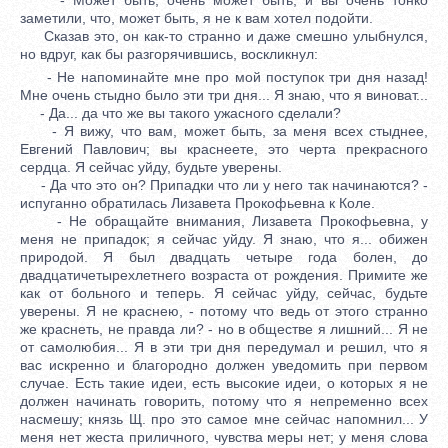
заметили, что, может быть, я не к вам хотел подойти.
Сказав это, он как-то странно и даже смешно улыбнулся,
но вдруг, как бы разгорячившись, воскликнул:
- Не напоминайте мне про мой поступок три дня назад!
Мне очень стыдно было эти три дня... Я знаю, что я виноват...
- Да... да что же вы такого ужасного сделали?
- Я вижу, что вам, может быть, за меня всех стыднее,
Евгений Павлович; вы краснеете, это черта прекрасного
сердца. Я сейчас уйду, будьте уверены.
- Да что это он? Припадки что ли у него так начинаются? -
испуганно обратилась Лизавета Прокофьевна к Коле.
- Не обращайте внимания, Лизавета Прокофьевна, у
меня не припадок; я сейчас уйду. Я знаю, что я... обижен
природой. Я был двадцать четыре года болен, до
двадцатичетырехлетнего возраста от рождения. Примите же
как от больного и теперь. Я сейчас уйду, сейчас, будьте
уверены. Я не краснею, - потому что ведь от этого странно
же краснеть, не правда ли? - но в обществе я лишний... Я не
от самолюбия... Я в эти три дня передумал и решил, что я
вас искренно и благородно должен уведомить при первом
случае. Есть такие идеи, есть высокие идеи, о которых я не
должен начинать говорить, потому что я непременно всех
насмешу; князь Щ. про это самое мне сейчас напомнил... У
меня нет жеста приличного, чувства меры нет; у меня слова