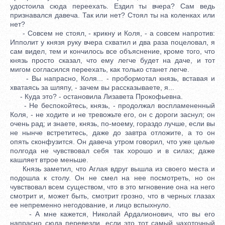
удостоила сюда переехать. Ездил ты вчера? Сам ведь
признавался давеча. Так или нет? Стоял ты на коленках или
нет?
- Совсем не стоял, - крикну и Коля, - а совсем напротив:
Ипполит у князя руку вчера схватил и два раза поцеловал, я
сам видел, тем и кончилось все объяснение, кроме того, что
князь просто сказал, что ему легче будет на даче, и тот
мигом согласился переехать, как только станет легче.
- Вы напрасно, Коля... - пробормотал князь, вставая и
хватаясь за шляпу, - зачем вы рассказываете, я...
- Куда это? - остановила Лизавета Прокофьевна.
- Не беспокойтесь, князь, - продолжал воспламененный
Коля, - не ходите и не тревожьте его, он с дороги заснул; он
очень рад; и знаете, князь, по-моему, гораздо лучше, если вы
не нынче встретитесь, даже до завтра отложите, а то он
опять сконфузится. Он давеча утром говорил, что уже целые
полгода не чувствовал себя так хорошо и в силах; даже
кашляет втрое меньше.
Князь заметил, что Аглая вдруг вышла из своего места и
подошла к столу. Он не смел на нее посмотреть, но он
чувствовал всем существом, что в это мгновение она на него
смотрит и, может быть, смотрит грозно, что в черных глазах
ее непременно негодование, и лицо вспыхнуло.
- А мне кажется, Николай Ардалионович, что вы его
напрасно сюда перевезли, если это тот самый чахоточный