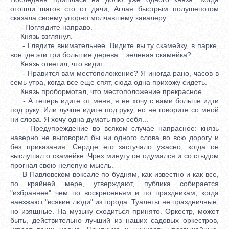
отошли шагов сто от дачи, Аглая быстрым полушепотом
сказала своему упорно молчавшему кавалеру:
- Поглядите направо.
Князь взглянул.
- Глядите внимательнее. Видите вы ту скамейку, в парке,
вон где эти три большие дерева... зеленая скамейка?
Князь ответил, что видит.
- Нравится вам местоположение? Я иногда рано, часов в
семь утра, когда все еще спят, сюда одна прихожу сидеть.
Князь пробормотал, что местоположение прекрасное.
- А теперь идите от меня, я не хочу с вами больше идти
под руку. Или лучше идите под руку, но не говорите со мной
ни слова. Я хочу одна думать про себя...
Предупреждение во всяком случае напрасное: князь
наверно не выговорил бы ни одного слова во всю дорогу и
без приказания. Сердце его застучало ужасно, когда он
выслушал о скамейке. Чрез минуту он одумался и со стыдом
прогнал свою нелепую мысль.
В Павловском воксале по будням, как известно и как все,
по крайней мере, утверждают, публика собирается
"избраннее" чем по воскресеньям и по праздникам, когда
наезжают "всякие люди" из города. Туалеты не праздничные,
но изящные. На музыку сходиться принято. Оркестр, может
быть, действительно лучший из наших садовых оркестров,