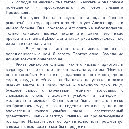
- Господи! Да неужели она такого... неужели ж она совсем
помешается! - проскрежетала про себя Лизавета
Прокофьевна.
- Это шутка. Это та же шутка, что и тогда с "бедным
рыцарем", - твердо прошептала ей на ухо Александра, - и
ничего больше! Она, по-своему, его опять на зубок подняла.
Только слишком далеко зашла эта шутка; это надо
прекратить, maman! Давеча она как актриса коверкалась, нас
из-за шалости напугала...
- Еще хорошо, что на такого идиота напала, -
перешепнулась с ней Лизавета Прокофьевна. Замечание
дочери все-таки облегчило ее.
Князь однако же слышал, как его назвали идиотом, и
вздрогнул, но не от того, что его назвали идиотом. "Идиота"
он тотчас забыл. Но в толпе, недалеко от того места, где он
сидел, откуда-то сбоку - он бы никак не указал, в каком
именно месте и в какой точке - мелькнуло одно лицо,
бледное лицо, с курчавыми темными волосами, с
знакомыми, очень знакомыми улыбкой и взглядом, -
мелькнуло и исчезло. Очень могло быть, что это только
вообразилось ему; от всего видения остались у него во
впечатлении кривая улыбка, глаза и светлозеленый
франтовской шейный галстук, бывший на промелькнувшем
господине. Исчез ли этот господин в толпе, или прошмыгнул
в воксал, князь тоже не мог бы определить.