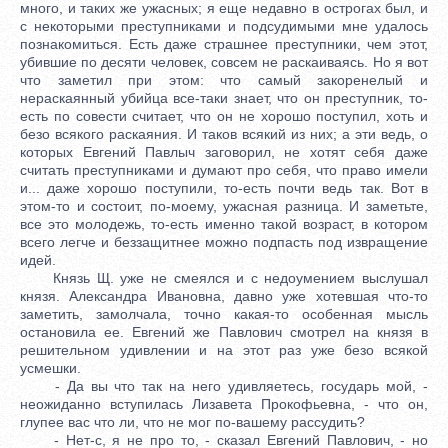
много, и таких же ужасных; я еще недавно в острогах был, и
с некоторыми преступниками и подсудимыми мне удалось
познакомиться. Есть даже страшнее преступники, чем этот,
убившие по десяти человек, совсем не раскаиваясь. Но я вот
что заметил при этом: что самый закоренелый и
нераскаянный убийца все-таки знает, что он преступник, то-
есть по совести считает, что он не хорошо поступил, хоть и
безо всякого раскаяния. И таков всякий из них; а эти ведь, о
которых Евгений Павлыч заговорил, не хотят себя даже
считать преступниками и думают про себя, что право имели
и... даже хорошо поступили, то-есть почти ведь так. Вот в
этом-то и состоит, по-моему, ужасная разница. И заметьте,
все это молодежь, то-есть именно такой возраст, в котором
всего легче и беззащитнее можно подпасть под извращение
идей.
Князь Щ. уже не смеялся и с недоумением выслушал
князя. Александра Ивановна, давно уже хотевшая что-то
заметить, замолчала, точно какая-то особенная мысль
остановила ее. Евгений же Павлович смотрел на князя в
решительном удивлении и на этот раз уже безо всякой
усмешки.
- Да вы что так на него удивляетесь, государь мой, -
неожиданно вступилась Лизавета Прокофьевна, - что он,
глупее вас что ли, что не мог по-вашему рассудить?
- Нет-с, я не про то, - сказал Евгений Павлович, - но