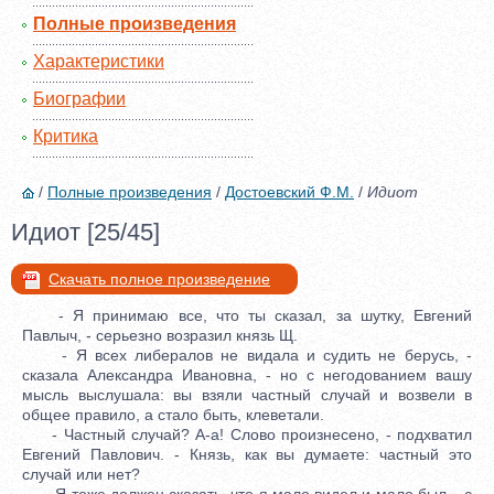
Полные произведения
Характеристики
Биографии
Критика
/
Полные произведения
/
Достоевский Ф.М.
/
Идиот
Идиот [25/45]
Скачать полное произведение
- Я принимаю все, что ты сказал, за шутку, Евгений
Павлыч, - серьезно возразил князь Щ.
- Я всех либералов не видала и судить не берусь, -
сказала Александра Ивановна, - но с негодованием вашу
мысль выслушала: вы взяли частный случай и возвели в
общее правило, а стало быть, клеветали.
- Частный случай? А-а! Слово произнесено, - подхватил
Евгений Павлович. - Князь, как вы думаете: частный это
случай или нет?
- Я тоже должен сказать, что я мало видел и мало был... с