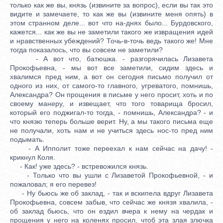
только как же вы, князь (извините за вопрос), если вы так это
видите и замечаете, то как же вы (извините меня опять) в
этом странном деле... вот что на-днях было... Бурдовского,
кажется... как же вы не заметили такого же извращения идей
и нравственных убеждений? Точь-в-точь ведь такого же! Мне
тогда показалось, что вы совсем не заметили?
- А вот что, батюшка. - разгорячилась Лизавета
Прокофьевна, - мы вот все заметили, сидим здесь и
хвалимся пред ним, а вот он сегодня письмо получил от
одного из них, от самого-то главного, угреватого, помнишь,
Александра? Он прощения в письме у него просит, хоть и по
своему манеру, и извещает, что того товарища бросил,
который его поджигал-то тогда, - помнишь, Александра? - и
что князю теперь больше верит. Ну, а мы такого письма еще
не получали, хоть нам и не учиться здесь нос-то пред ним
подымать.
- А Ипполит тоже переехал к нам сейчас на дачу! -
крикнул Коля.
- Как! уже здесь? - встревожился князь.
- Только что вы ушли с Лизаветой Прокофьевной, - и
пожаловал; я его перевез!
- Ну бьюсь же об заклад, - так и вскипела вдруг Лизавета
Прокофьевна, совсем забыв, что сейчас же князя хвалила, -
об заклад бьюсь, что он ездил вчера к нему на чердак и
прощения у него на коленях просил, чтоб эта злая злючка