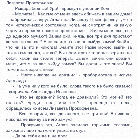
Лизавета Прокофьевна.
- Рыцарь бедный! Ура! - крикнул в упоении Коля.
- Молчите!.. Как смеют меня здесь обижать в вашем доме!
- набросилась вдруг Аглая на Лизавету Прокофьевну, уже в
том истерическом состоянии, когда не смотрят ни на какую
черту и переходят всякое препятствие. - Зачем меня все, все
до единого мучают! Зачем они, князь, все три дня пристают
ко мне из-за вас? Я ни за что за вас не выйду замуж! Знайте,
что ни за что и никогда! Знайте это! Разве можно выйти за
такого смешного, как вы? Вы посмотрите теперь в зеркало на
себя, какой вы стоите теперь!.. Зачем, зачем они дразнят
меня, что я за вас выйду замуж? Вы должны это знать! Вы
тоже в заговоре с ними!
- Никто никогда не дразнил! - пробормотала в испуге
Аделаида.
- На уме ни у кого не было, слова такого не было сказано!
- вскричала Александра Ивановна.
- Кто ее дразнил? Когда ее дразнили? Кто мог ей это
сказать? Бредит она, или нет? - трепеща от гнева,
обращалась ко всем Лизавета Прокофьевна.
- Все говорили, все до одного, все три дня! Я никогда,
никогда не выйду за него замуж!
Прокричав это, Аглая залилась горькими слезами,
закрыла лицо платком и упала на стул.
- Да он тебя еще и не прос...