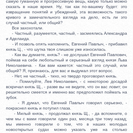
самую гуманную и прогрессивную вещь, какую только можно
сказать в наше время. Ну, так как по-вашему будет: это
извращение понятий и убеждений, эта возможность такого
кривого и замечательного взгляда на дело, есть ли это
случай частный, или общий?
Все захохотали.
- Частный, разумеется, частный, - засмеялись Александра
и Аделаида.
- И позволь опять напомнить, Евгений Павлыч, - прибавил
князь Ц., - что шутка твоя слишком уже износилась.
- Как вы думаете, князь? - не дослушал Евгений Павлович,
поймав на себе любопытный и серьезный взгляд князя Льва
Николаевича. - Как вам кажется: частный это случай, или
общий? Я, признаюсь, для вас и выдумал этот вопрос.
- Нет, не частный, - тихо, но твердо проговорил князь.
- Помилуйте, Лев Николаевич, - с некоторою досадой
вскричал князь Щ., - разве вы не видите, что он вас ловит; он
решительно смеется и именно вас предположил поймать на
зубок.
- Я думал, что Евгений Павлыч говорил серьезно, -
покраснел князь и потупил глаза.
- Милый князь, - продолжал князь Щ., - да вспомните, о
чем мы с вами говорили один раз, месяца три тому назад;
мы именно говорили о том, что в наших молодых
новооткрытых судах можно указать уже на столько