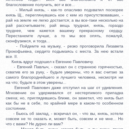
благословение получить, вот и все...
- Милый князь, - как-то опасливо подхватил поскорее
князь Щ., переглянувшись кое с кем из присутствовавших, -
рай на земле не легко достается; а вы все-таки несколько на
рай рассчитываете; рай вещь трудная, князь, гораздо
труднее, чем кажется вашему прекрасному сердцу.
Перестанемте лучше, а то мы все опять, пожалуй,
сконфузимся, и тогда...
- Пойдемте на музыку, - резко проговорила Лизавета
Прокофьевна, сердито подымаясь с места. За нею встали
все. II.
Князь вдруг подошел к Евгению Павловичу.
- Евгений Павлыч, - сказал он с странною горячностью,
схватив его за руку, - будьте уверены, что я вас считаю за
самого благороднейшего и лучшего человека, несмотря ни
на что; будьте в этом уверены...
Евгений Павлович даже отступил на шаг от удивления.
Мгновение он удерживался от нестерпимого припадка
смеха; но, приглядевшись ближе, он заметил, что князь был
как бы не в себе, по крайней мере в каком-то особенном
состоянии.
- Бьюсь об заклад, - вскричал он, - что вы, князь, хотели
совсем не то сказать и, может быть, совсем и не мне... Но
что с вами? Не дурно ли вам?
- Может быть, очень может быть, и вы очень тонко