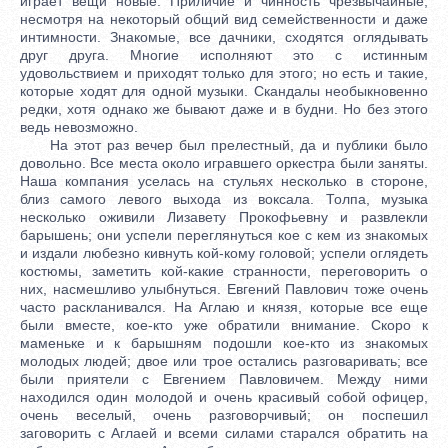
играет вещи новые. Приличие и чинность чрезвычайные,
несмотря на некоторый общий вид семейственности и даже
интимности. Знакомые, все дачники, сходятся оглядывать
друг друга. Многие исполняют это с истинным
удовольствием и приходят только для этого; но есть и такие,
которые ходят для одной музыки. Скандалы необыкновенно
редки, хотя однако же бывают даже и в будни. Но без этого
ведь невозможно.
На этот раз вечер был прелестный, да и публики было
довольно. Все места около игравшего оркестра были заняты.
Наша компания уселась на стульях несколько в стороне,
близ самого левого выхода из воксала. Толпа, музыка
несколько оживили Лизавету Прокофьевну и развлекли
барышень; они успели переглянуться кое с кем из знакомых
и издали любезно кивнуть кой-кому головой; успели оглядеть
костюмы, заметить кой-какие странности, переговорить о
них, насмешливо улыбнуться. Евгений Павлович тоже очень
часто раскланивался. На Аглаю и князя, которые все еще
были вместе, кое-кто уже обратили внимание. Скоро к
маменьке и к барышням подошли кое-кто из знакомых
молодых людей; двое или трое остались разговаривать; все
были приятели с Евгением Павловичем. Между ними
находился один молодой и очень красивый собой офицер,
очень веселый, очень разговорчивый; он поспешил
заговорить с Аглаей и всеми силами старался обратить на