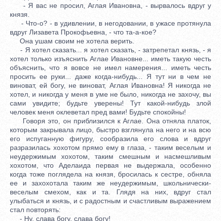
- Я вас не просил, Аглая Ивановна, - вырвалось вдруг у
князя.
- Что-о? - в удивлении, в негодовании, в ужасе протянула
вдруг Лизавета Прокофьевна, - что та-а-кое?
Она ушам своим не хотела верить.
- Я хотел сказать... я хотел сказать, - затрепетал князь, - я
хотел только изъяснить Аглае Ивановне... иметь такую честь
объяснить, что я вовсе не имел намерения... иметь честь
просить ее руки... даже когда-нибудь... Я тут ни в чем не
виноват, ей богу, не виноват, Аглая Ивановна! Я никогда не
хотел, и никогда у меня в уме не было, никогда не захочу, вы
сами увидите; будьте уверены! Тут какой-нибудь злой
человек меня оклеветал пред вами! Будьте спокойны!
Говоря это, он приблизился к Аглае. Она отняла платок,
которым закрывала лицо, быстро взглянула на него и на всю
его испуганную фигуру, сообразила его слова и вдруг
разразилась хохотом прямо ему в глаза, - таким веселым и
неудержимым хохотом, таким смешным и насмешливым
хохотом, что Аделаида первая не выдержала, особенно
когда тоже поглядела на князя, бросилась к сестре, обняла
ее и захохотала таким же неудержимым, школьнически-
веселым смехом, как и та. Глядя на них, вдруг стал
улыбаться и князь, и с радостным и счастливым выражением
стал повторять:
- Ну, слава богу, слава богу!