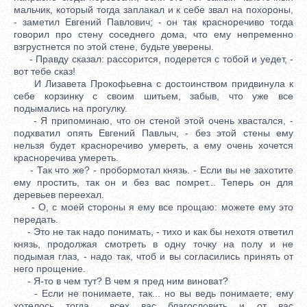
мальчик, который тогда заплакал и к себе звал на похороны,
- заметил Евгений Павлович; - он так красноречиво тогда
говорил про стену соседнего дома, что ему непременно
взгрустнется по этой стене, будьте уверены.
- Правду сказал: рассорится, подерется с тобой и уедет, -
вот тебе сказ!
И Лизавета Прокофьевна с достоинством придвинула к
себе корзинку с своим шитьем, забыв, что уже все
подымались на прогулку.
- Я припоминаю, что он стеной этой очень хвастался, -
подхватил опять Евгений Павлыч, - без этой стены ему
нельзя будет красноречиво умереть, а ему очень хочется
красноречива умереть.
- Так что же? - пробормотал князь. - Если вы не захотите
ему простить, так он и без вас помрет... Теперь он для
деревьев переехал.
- О, с моей стороны я ему все прощаю: можете ему это
передать.
- Это не так надо понимать, - тихо и как бы нехотя ответил
князь, продолжая смотреть в одну точку на полу и не
подымая глаз, - надо так, чтоб и вы согласились принять от
него прощение.
- Я-то в чем тут? В чем я пред ним виноват?
- Если не понимаете, так... но вы ведь понимаете; ему
хотелось тогда... всех вас благословить и от вас