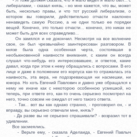
либералами, - сказал князь, - но мне кажется, что вы, может
быть, несколько правы, и что тот русский либерализм, о
котором вы говорили, действительно отчасти наклонен
ненавидеть самую Россию, а не одни только ее порядки
вещей. Конечно, это только отчасти... конечно, это никак не
может быть для всех справедливо...
Он замялся и не докончил. Несмотря на все волнение
свое, он был чрезвычайно заинтересован разговором. В
князе была одна особенная черта, состоявшая в
необыкновенной наивности внимания, с каким он всегда
слушал что-нибудь его интересовавшее, и ответов, какие
давал, когда при этом к нему обращались с вопросами. В его
лице и даже в положении его корпуса как-то отражалась эта
наивность, эта вера, не подозревающая ни насмешки, ни
юмора. Но хоть Евгений Павлович и давно уже обращался к
нему не иначе как с некоторою особенною усмешкой, но
теперь, при ответе его, как-то очень серьезно посмотрел на
него, точно совсем не ожидал от него такого ответа.
- Так... вот вы как однако странно, - проговорил он, - и
вправду, вы серьезно отвечали мне, князь?
- Да разве вы не серьезно спрашивали? - возразил тот в
удивлении.
Все засмеялись.
- Верьте ему, - сказала Аделаида, - Евгений Павлыч