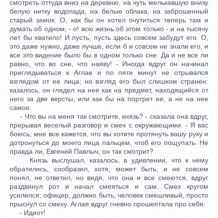
смотреть оттуда вниз на деревню, на чуть мелькавшую внизу
белую нитку водопада, на белые облака, на заброшенный
старый замок. О, как бы он хотел очутиться теперь там и
думать об одном, - о! всю жизнь об этом только - и на тысячу
лет бы хватило! И пусть, пусть здесь совсем забудут его. О,
это даже нужно, даже лучше, если б и совсем не знали его, и
все это видение было бы в одном только сне. Да и не все ли
равно, что во сне, что наяву! - Иногда вдруг он начинал
приглядываться к Аглае и по пяти минут не отрывался
взглядом от ее лица; но взгляд его был слишком странен:
казалось, он глядел на нее как на предмет, находящийся от
него за две версты, или как бы на портрет ее, а не на нее
самое.
- Что вы на меня так смотрите, князь? - сказала она вдруг,
прерывая веселый разговор и смех с окружающими. - Я вас
боюсь; мне все кажется, что вы хотите протянуть вашу руку и
дотронуться до моего лица пальцем, чтоб его пощупать. Не
правда ли, Евгений Павлыч, он так смотрит?
Князь выслушал, казалось, в удивлении, что к нему
обратились, сообразил, хотя, может быть, и не совсем
понял, не ответил, но видя, что она и все смеются, вдруг
раздвинул рот и начал смеяться и сам. Смех кругом
усилился; офицер, должно быть, человек смешливый, просто
прыснул со смеху. Аглая вдруг гневно прошептала про себя:
- Идиот!