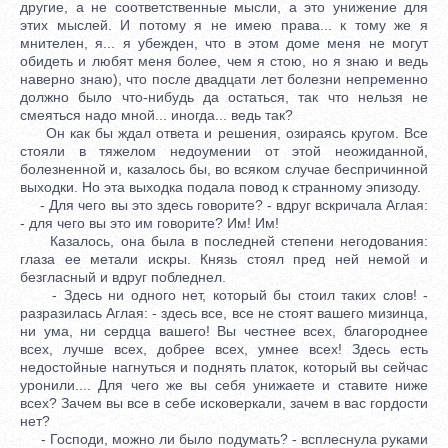
другие, а не соответственные мысли, а это унижение для
этих мыслей. И потому я не имею права... к тому же я
мнителен, я... я убежден, что в этом доме меня не могут
обидеть и любят меня более, чем я стою, но я знаю и ведь
наверно знаю), что после двадцати лет болезни непременно
должно было что-нибудь да остаться, так что нельзя не
смеяться надо мной... иногда... ведь так?
Он как бы ждал ответа и решения, озираясь кругом. Все
стояли в тяжелом недоумении от этой неожиданной,
болезненной и, казалось бы, во всяком случае беспричинной
выходки. Но эта выходка подала повод к странному эпизоду.
- Для чего вы это здесь говорите? - вдруг вскричала Аглая:
- для чего вы это им говорите? Им! Им!
Казалось, она была в последней степени негодования:
глаза ее метали искры. Князь стоял пред ней немой и
безгласный и вдруг побледнел.
- Здесь ни одного нет, который бы стоил таких слов! -
разразилась Аглая: - здесь все, все не стоят вашего мизинца,
ни ума, ни сердца вашего! Вы честнее всех, благороднее
всех, лучше всех, добрее всех, умнее всех! Здесь есть
недостойные нагнуться и поднять платок, который вы сейчас
уронили.... Для чего же вы себя унижаете и ставите ниже
всех? Зачем вы все в себе исковеркали, зачем в вас гордости
нет?
- Господи, можно ли было подумать? - всплеснула руками