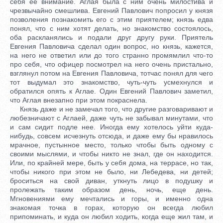
себя ее внимание. Аглая была с ним очень милостива и
чрезвычайно смешлива. Евгений Павлович попросил у князя
позволения познакомить его с этим приятелем; князь едва
понял, что с ним хотят делать, но знакомство состоялось,
оба раскланялись и подали друг другу руки. Приятель
Евгения Павловича сделал один вопрос, но князь, кажется,
на него не ответил или до того странно промямлил что-то
про себя, что офицер посмотрел на него очень пристально,
взглянул потом на Евгения Павловича, тотчас понял для чего
тот выдумал это знакомство, чуть-чуть усмехнулся и
обратился опять к Аглае. Один Евгений Павлович заметил,
что Аглая внезапно при этом покраснела.
Князь даже и не замечал того, что другие разговаривают и
любезничают с Аглаей, даже чуть не забывал минутами, что
и сам сидит подле нее. Иногда ему хотелось уйти куда-
нибудь, совсем исчезнуть отсюда, и даже ему бы нравилось
мрачное, пустынное место, только чтобы быть одному с
своими мыслями, и чтобы никто не знал, где он находится.
Или, по крайней мере, быть у себя дома, на террасе, но так,
чтобы никого при этом не было, ни Лебедева, ни детей;
броситься на свой диван, уткнуть лицо в подушку и
пролежать таким образом день, ночь, еще день.
Мгновениями ему мечтались и горы, и именно одна
знакомая точка в горах, которую он всегда любил
припоминать, и куда он любил ходить, когда еще жил там, и