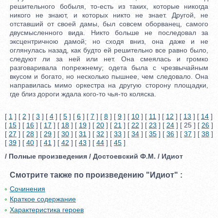
решительного бобыля, то-есть из таких, которые никогда
никого не знают, и которых никто не знает. Другой, не
отставший от своей дамы, был совсем оборванец, самого
двусмысленного вида. Никто больше не последовал за
эксцентричною дамой; но сходя вниз, она даже и не
оглянулась назад, как будто ей решительно все равно было,
следуют ли за ней или нет. Она смеялась и громко
разговаривала попрежнему; одета была с чрезвычайным
вкусом и богато, но несколько пышнее, чем следовало. Она
направилась мимо оркестра на другую сторону площадки,
где близ дороги ждала кого-то чья-то коляска.
[
1
] [
2
] [
3
] [
4
] [
5
] [
6
] [
7
] [
8
] [
9
] [
10
] [
11
] [
12
] [
13
] [
14
]
[
15
] [
16
] [
17
] [
18
] [
19
] [
20
] [
21
] [
22
] [
23
] [
24
] [ 25 ] [
26
]
[
27
] [
28
] [
29
] [
30
] [
31
] [
32
] [
33
] [
34
] [
35
] [
36
] [
37
] [
38
]
[
39
] [
40
] [
41
] [
42
] [
43
] [
44
] [
45
]
/ Полные произведения / Достоевский Ф.М. / Идиот
Смотрите также по произведению "Идиот" :
Сочинения
Краткое содержание
Характеристика героев