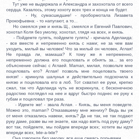
Тут уже не выдержала и Александра и захохотала от всего
сердца. Казалось, этому хохоту всех трех и конца не будет.
- Ну, сумасшедшие! - пробормотала Лизавета
Прокофьевна: - то напугают, а то...
Но смеялся уже и князь Щ., смеялся и Евгений Павлович,
хохотал Коля без умолку, хохотал, глядя на всех, и князь.
- Пойдемте гулять, пойдемте гулять! - кричала Аделаида:
- все вместе и непременно князь с нами; не за чем вам
уходить, милый вы человек! Что за милый он человек, Аглая!
Не правда ли, мамаша? К тому же я непременно,
непременно должна его поцеловать и обнять за... за его
объяснение сейчас с Аглаей. Maman, милая, позвольте мне
поцеловать его? Аглая! позволь мне поцеловать твоего
князя! - крикнула шалунья и действительно подскочила к
князю и поцеловала его в лоб. Тот схватил ее руки, крепко
сжал, так что Аделаида чуть не вскрикнула, с бесконечною
радостию поглядел на нее и вдруг быстро поднес ее руку к
губам и поцеловал три раза.
- Идемте же! - звала Аглая. - Князь, вы меня поведете.
Можно это, maman? Отказавшему мне жениху? Ведь вы уж
от меня отказались навеки, князь? Да не так, не так подают
руку даме, разве вы не знаете, как надо взять под руку даму?
вот так, пойдемте, мы пойдем впереди всех; хотите вы идти
впереди всех, tкte-а-tкte?
Она говорила без умолку, все еще смеясь порывами.