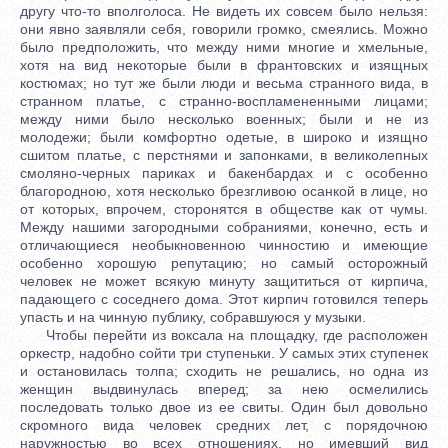
другу что-то вполголоса. Не видеть их совсем было нельзя:
они явно заявляли себя, говорили громко, смеялись. Можно
было предположить, что между ними многие и хмельные,
хотя на вид некоторые были в франтовских и изящных
костюмах; но тут же были люди и весьма странного вида, в
странном платье, с странно-воспламененными лицами;
между ними было несколько военных; были и не из
молодежи; были комфортно одетые, в широко и изящно
сшитом платье, с перстнями и запонками, в великолепных
смоляно-черных париках и бакенбардах и с особенно
благородною, хотя несколько брезгливою осанкой в лице, но
от которых, впрочем, сторонятся в обществе как от чумы.
Между нашими загородными собраниями, конечно, есть и
отличающиеся необыкновенною чинностию и имеющие
особенно хорошую репутацию; но самый осторожный
человек не может всякую минуту защититься от кирпича,
падающего с соседнего дома. Этот кирпич готовился теперь
упасть и на чинную публику, собравшуюся у музыки.
Чтобы перейти из воксала на площадку, где расположен
оркестр, надобно сойти три ступеньки. У самых этих ступенек
и остановилась толпа; сходить не решались, но одна из
женщин выдвинулась вперед; за нею осмелились
последовать только двое из ее свиты. Один был довольно
скромного вида человек средних лет, с порядочною
наружностью во всех отношениях, но имевший вид