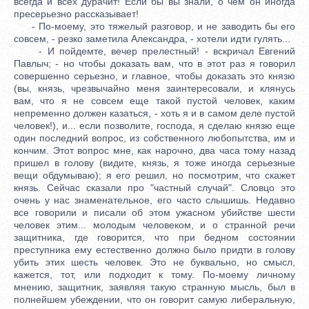
всегда и всех дурачит! Если бы вы знали, о чем он иногда
пресерьезно рассказывает!
- По-моему, это тяжелый разговор, и не заводить бы его
совсем, - резко заметила Александра, - хотели идти гулять...
- И пойдемте, вечер прелестный! - вскричал Евгений
Павлыч; - но чтобы доказать вам, что в этот раз я говорил
совершенно серьезно, и главное, чтобы доказать это князю
(вы, князь, чрезвычайно меня заинтересовали, и клянусь
вам, что я не совсем еще такой пустой человек, каким
непременно должен казаться, - хоть я и в самом деле пустой
человек!), и... если позволите, господа, я сделаю князю еще
один последний вопрос, из собственного любопытства, им и
кончим. Этот вопрос мне, как нарочно, два часа тому назад
пришел в голову (видите, князь, я тоже иногда серьезные
вещи обдумываю); я его решил, но посмотрим, что скажет
князь. Сейчас сказали про "частный случай". Словцо это
очень у нас знаменательное, его часто слышишь. Недавно
все говорили и писали об этом ужасном убийстве шести
человек этим... молодым человеком, и о странной речи
защитника, где говорится, что при бедном состоянии
преступника ему естественно должно было придти в голову
убить этих шесть человек. Это не буквально, но смысл,
кажется, тот, или подходит к тому. По-моему личному
мнению, защитник, заявляя такую странную мысль, был в
полнейшем убеждении, что он говорит самую либеральную,