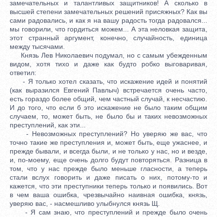
замечательных и талантливых защитников! А сколько в
высшей степени замечательных решений присяжных? Как вы
сами радовались, и как я на вашу радость тогда радовался...
мы говорили, что гордиться можем... А эта неловкая защита,
этот странный аргумент, конечно, случайность, единица
между тысячами.
Князь Лев Николаевич подумал, но с самым убежденным
видом, хотя тихо и даже как будто робко выговаривая,
ответил:
- Я только хотел сказать, что искажение идей и понятий
(как выразился Евгений Павлыч) встречается очень часто,
есть гораздо более общий, чем частный случай, к несчастию.
И до того, что если б это искажение не было таким общим
случаем, то, может быть, не было бы и таких невозможных
преступлений, как эти...
- Невозможных преступлений? Но уверяю же вас, что
точно такие же преступления и, может быть, еще ужаснее, и
прежде бывали, и всегда были, и не только у нас, но и везде,
и, по-моему, еще очень долго будут повторяться. Разница в
том, что у нас прежде было меньше гласности, а теперь
стали вслух говорить и даже писать о них, потому-то и
кажется, что эти преступники теперь только и появились. Вот
в чем ваша ошибка, чрезвычайно наивная ошибка, князь,
уверяю вас, - насмешливо улыбнулся князь Щ.
- Я сам знаю, что преступлений и прежде было очень