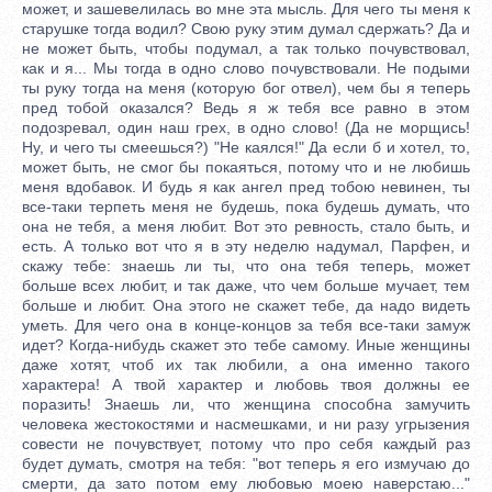
может, и зашевелилась во мне эта мысль. Для чего ты меня к
старушке тогда водил? Свою руку этим думал сдержать? Да и
не может быть, чтобы подумал, а так только почувствовал,
как и я... Мы тогда в одно слово почувствовали. Не подыми
ты руку тогда на меня (которую бог отвел), чем бы я теперь
пред тобой оказался? Ведь я ж тебя все равно в этом
подозревал, один наш грех, в одно слово! (Да не морщись!
Ну, и чего ты смеешься?) "Не каялся!" Да если б и хотел, то,
может быть, не смог бы покаяться, потому что и не любишь
меня вдобавок. И будь я как ангел пред тобою невинен, ты
все-таки терпеть меня не будешь, пока будешь думать, что
она не тебя, а меня любит. Вот это ревность, стало быть, и
есть. А только вот что я в эту неделю надумал, Парфен, и
скажу тебе: знаешь ли ты, что она тебя теперь, может
больше всех любит, и так даже, что чем больше мучает, тем
больше и любит. Она этого не скажет тебе, да надо видеть
уметь. Для чего она в конце-концов за тебя все-таки замуж
идет? Когда-нибудь скажет это тебе самому. Иные женщины
даже хотят, чтоб их так любили, а она именно такого
характера! А твой характер и любовь твоя должны ее
поразить! Знаешь ли, что женщина способна замучить
человека жестокостями и насмешками, и ни разу угрызения
совести не почувствует, потому что про себя каждый раз
будет думать, смотря на тебя: "вот теперь я его измучаю до
смерти, да зато потом ему любовью моею наверстаю..."