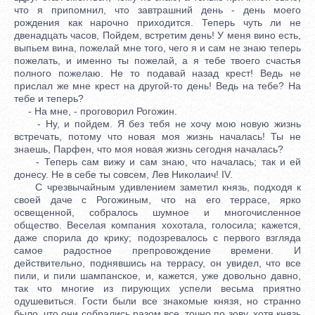
что я припомнил, что завтрашний день - день моего
рождения как нарочно приходится. Теперь чуть ли не
двенадцать часов, Пойдем, встретим день! У меня вино есть,
выпьем вина, пожелай мне того, чего я и сам не знаю теперь
пожелать, и именно ты пожелай, а я тебе твоего счастья
полного пожелаю. Не то подавай назад крест! Ведь не
прислал же мне крест на другой-то день! Ведь на тебе? На
тебе и теперь?
- На мне, - проговорил Рогожин.
- Ну, и пойдем. Я без тебя не хочу мою новую жизнь
встречать, потому что новая моя жизнь началась! Ты не
знаешь, Парфен, что моя новая жизнь сегодня началась?
- Теперь сам вижу и сам знаю, что началась; так и ей
донесу. Не в себе ты совсем, Лев Николаич! IV.
С чрезвычайным удивлением заметил князь, подходя к
своей даче с Рогожиным, что на его террасе, ярко
освещенной, собралось шумное и многочисленное
общество. Веселая компания хохотала, голосила; кажется,
даже спорила до крику; подозревалось с первого взгляда
самое радостное препровождение времени. И
действительно, поднявшись на террасу, он увидел, что все
пили, и пили шампанское, и, кажется, уже довольно давно,
так что многие из пирующих успели весьма приятно
одушевиться. Гости были все знакомые князя, но странно
было, что они собрались разом все, точно по зову, хотя князь