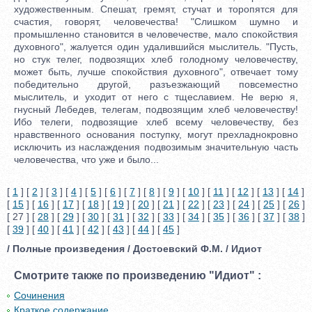
художественным. Спешат, гремят, стучат и торопятся для
счастия, говорят, человечества! "Слишком шумно и
промышленно становится в человечестве, мало спокойствия
духовного", жалуется один удалившийся мыслитель. "Пусть,
но стук телег, подвозящих хлеб голодному человечеству,
может быть, лучше спокойствия духовного", отвечает тому
победительно другой, разъезжающий повсеместно
мыслитель, и уходит от него с тщеславием. Не верю я,
гнусный Лебедев, телегам, подвозящим хлеб человечеству!
Ибо телеги, подвозящие хлеб всему человечеству, без
нравственного основания поступку, могут прехладнокровно
исключить из наслаждения подвозимым значительную часть
человечества, что уже и было...
[
1
] [
2
] [
3
] [
4
] [
5
] [
6
] [
7
] [
8
] [
9
] [
10
] [
11
] [
12
] [
13
] [
14
]
[
15
] [
16
] [
17
] [
18
] [
19
] [
20
] [
21
] [
22
] [
23
] [
24
] [
25
] [
26
]
[ 27 ] [
28
] [
29
] [
30
] [
31
] [
32
] [
33
] [
34
] [
35
] [
36
] [
37
] [
38
]
[
39
] [
40
] [
41
] [
42
] [
43
] [
44
] [
45
]
/ Полные произведения / Достоевский Ф.М. / Идиот
Смотрите также по произведению "Идиот" :
Сочинения
Краткое содержание