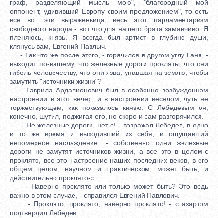
граф, разделяющий мысль мою", "благородный мой
оппонент, удививший Европу своим предложением", то-есть
все вот эти выраженьица, весь этот парламентаризм
свободного народа - вот что для нашего брата заманчиво! Я
пленяюсь, князь. Я всегда был артист в глубине души,
клянусь вам, Евгений Павлыч.
- Так что же после этого, - горячился в другом углу Ганя, -
выходит, по-вашему, что железные дороги прокляты, что они
гибель человечеству, что они язва, упавшая на землю, чтобы
замутить "источники жизни"?
Гаврила Ардалионович был в особенно возбужденном
настроении в этот вечер, и в настроении веселом, чуть не
торжествующем, как показалось князю. С Лебедевым он,
конечно, шутил, поджигая его, но скоро и сам разгорячился.
- Не железные дороги, нет-с! - возражал Лебедев, в одно
и то же время и выходивший из себя, и ощущавший
непомерное наслаждение: - собственно одни железные
дороги не замутят источников жизни, а все это в целом-с
проклято, все это настроение наших последних веков, в его
общем целом, научном и практическом, может быть, и
действительно проклято-с.
- Наверно проклято или только может быть? Это ведь
важно в этом случае, - справился Евгений Павлович.
- Проклято, проклято, наверно проклято! - с азартом
подтвердил Лебедев.