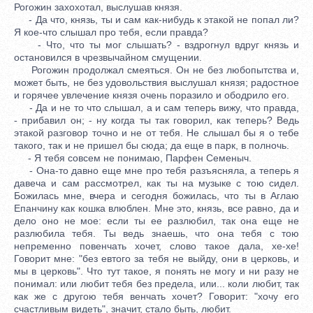
Рогожин захохотал, выслушав князя.
- Да что, князь, ты и сам как-нибудь к этакой не попал ли?
Я кое-что слышал про тебя, если правда?
- Что, что ты мог слышать? - вздрогнул вдруг князь и
остановился в чрезвычайном смущении.
Рогожин продолжал смеяться. Он не без любопытства и,
может быть, не без удовольствия выслушал князя; радостное
и горячее увлечение князя очень поразило и ободрило его.
- Да и не то что слышал, а и сам теперь вижу, что правда,
- прибавил он; - ну когда ты так говорил, как теперь? Ведь
этакой разговор точно и не от тебя. Не слышал бы я о тебе
такого, так и не пришел бы сюда; да еще в парк, в полночь.
- Я тебя совсем не понимаю, Парфен Семеныч.
- Она-то давно еще мне про тебя разъясняла, а теперь я
давеча и сам рассмотрел, как ты на музыке с тою сидел.
Божилась мне, вчера и сегодня божилась, что ты в Аглаю
Епанчину как кошка влюблен. Мне это, князь, все равно, да и
дело оно не мое: если ты ее разлюбил, так она еще не
разлюбила тебя. Ты ведь знаешь, что она тебя с тою
непременно повенчать хочет, слово такое дала, хе-хе!
Говорит мне: "без евтого за тебя не выйду, они в церковь, и
мы в церковь". Что тут такое, я понять не могу и ни разу не
понимал: или любит тебя без предела, или... коли любит, так
как же с другою тебя венчать хочет? Говорит: "хочу его
счастливым видеть", значит, стало быть, любит.