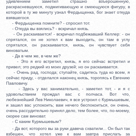
удивлением заметил страшно взъерошенную,
раскрасневшуюся, подмигивающую и смеющуюся фигуру, в
которой в ту же минуту узнал Фердыщенка, бог знает откуда
взявшегося.
- Фердыщенка помните? - спросил тот.
- Откуда вы взялись? - вскричал князь.
- Он раскаивается! - вскричал подбежавший Келлер: - он
спрятался, он не хотел к вам выходить, он там в углу
спрятался, он раскаивается, князь, он чувствует себя
виноватым.
- Да в чем же, в чем же?
- Это я его встретил, князь, я его сейчас встретил и
привел; это редкий из моих друзей; но он раскаивается.
- Очень рад, господа; ступайте, садитесь туда ко всем, я
сейчас приду, - отделался наконец князь, торопясь к Евгению
Павловичу.
- Здесь у вас занимательно, - заметил тот, - и я с
удовольствием прождал вас с полчаса. Вот что,
любезнейший Лев Николаевич, я все устроил с Курмышевым,
и зашел вас успокоить; вам нечего беспокоиться, он очень,
очень рассудительно принял дело, тем более, что, по-моему,
скорее сам виноват.
- С каким Курмышевым?
- Да вот, которого вы за руки давеча схватили... Он был так
взбешен, что хотел уже к вам завтра прислать за