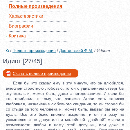
Полные произведения
Характеристики
Биографии
Критика
/
Полные произведения
/
Достоевский Ф.М.
/
Идиот
Идиот [27/45]
Скачать полное произведение
Если бы кто сказал ему в эту минуту, что он влюбился,
влюблен страстною любовью, то он с удивлением отверг бы
эту мысль и, может быть, даже с негодованием. И если бы
кто прибавил к тому, что записка Аглаи есть записка
любовная, назначение любовного свидания, то он сгорел бы
со стыда за того человека и, может быть, вызвал бы его на
дуэль. Все это было вполне искренне, и он ни разу не
усомнился и не допустил ни малейшей "двойной" мысли о
возможности любви к нему этой девушки, или даже о
возможности своей любви к этой девушке. Возможность