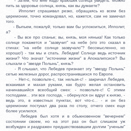
- Затем, что мне надо краюшек солнца увидеть. Можно
пить за здоровье солнца, князь, как вы думаете?
Ипполит спрашивал резко, обращаясь ко всем без
церемонии, точно командовал, но, кажется, сам не замечал
того.
- Выпьем, пожалуй; только вам бы успокоиться, Ипполит,
а?
- Вы все про спанье; вы, князь, моя нянька! Как только
солнце покажется и "зазвучит" на небе (кто это сказал в
стихах: "на небе солнце зазвучало"? бессмысленно, но
хорошо!) - так мы и спать. Лебедев! Солнце ведь источник
жизни? Что значат "источники жизни" в Апокалипсисе? Вы
слыхали о "звезде Полынь", князь?
- Я слышал, что Лебедев признает эту "звезду Полынь"
сетью железных дорог, распространившихся по Европе.
- Нет-с, позвольте-с, так нельзя-с! - закричал Лебедев,
вскакивая и махая руками, как будто желая остановить
начинавшийся всеобщий смех: - позвольте-с! С этими
господами... эти все господа, - обернулся он вдруг к князю, -
ведь это, в известных пунктах, вот что-с... - и он без
церемонии постукал два раза по столу, отчего смех еще
более усилился.
Лебедев был хотя и в обыкновенном "вечернем"
состоянии своем, но на этот раз он был слишком уж
возбужден и раздражен предшествовавшим долгим "ученым"