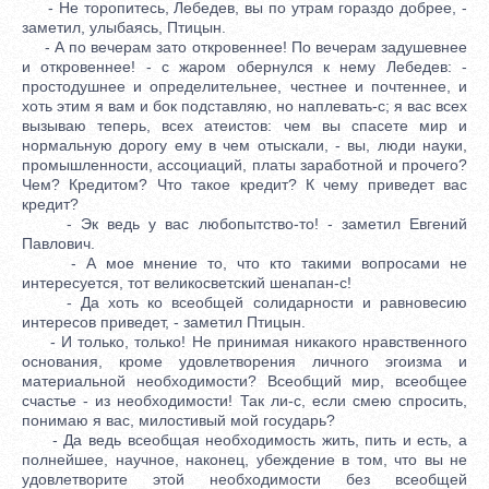
- Не торопитесь, Лебедев, вы по утрам гораздо добрее, -
заметил, улыбаясь, Птицын.
- А по вечерам зато откровеннее! По вечерам задушевнее
и откровеннее! - с жаром обернулся к нему Лебедев: -
простодушнее и определительнее, честнее и почтеннее, и
хоть этим я вам и бок подставляю, но наплевать-с; я вас всех
вызываю теперь, всех атеистов: чем вы спасете мир и
нормальную дорогу ему в чем отыскали, - вы, люди науки,
промышленности, ассоциаций, платы заработной и прочего?
Чем? Кредитом? Что такое кредит? К чему приведет вас
кредит?
- Эк ведь у вас любопытство-то! - заметил Евгений
Павлович.
- А мое мнение то, что кто такими вопросами не
интересуется, тот великосветский шенапан-с!
- Да хоть ко всеобщей солидарности и равновесию
интересов приведет, - заметил Птицын.
- И только, только! Не принимая никакого нравственного
основания, кроме удовлетворения личного эгоизма и
материальной необходимости? Всеобщий мир, всеобщее
счастье - из необходимости! Так ли-с, если смею спросить,
понимаю я вас, милостивый мой государь?
- Да ведь всеобщая необходимость жить, пить и есть, а
полнейшее, научное, наконец, убеждение в том, что вы не
удовлетворите этой необходимости без всеобщей