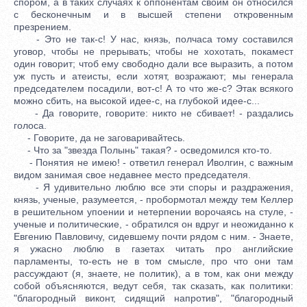
спором, а в таких случаях к оппонентам своим он относился
с бесконечным и в высшей степени откровенным
презрением.
- Это не так-с! У нас, князь, полчаса тому составился
уговор, чтобы не прерывать; чтобы не хохотать, покамест
один говорит; чтоб ему свободно дали все выразить, а потом
уж пусть и атеисты, если хотят, возражают; мы генерала
председателем посадили, вот-с! А то что же-с? Этак всякого
можно сбить, на высокой идее-с, на глубокой идее-с...
- Да говорите, говорите: никто не сбивает! - раздались
голоса.
- Говорите, да не заговаривайтесь.
- Что за "звезда Полынь" такая? - осведомился кто-то.
- Понятия не имею! - ответил генерал Иволгин, с важным
видом занимая свое недавнее место председателя.
- Я удивительно люблю все эти споры и раздражения,
князь, ученые, разумеется, - пробормотал между тем Келлер
в решительном упоении и нетерпении ворочаясь на стуле, -
ученые и политические, - обратился он вдруг и неожиданно к
Евгению Павловичу, сидевшему почти рядом с ним. - Знаете,
я ужасно люблю в газетах читать про английские
парламенты, то-есть не в том смысле, про что они там
рассуждают (я, знаете, не политик), а в том, как они между
собой объясняются, ведут себя, так сказать, как политики:
"благородный виконт, сидящий напротив", "благородный