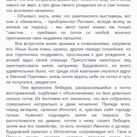
никого не звал, а про день своего рождения он и сам только-
что вспомнил нечаянно.
- Объявил, знать, кому, что шампанского выставишь, вот
они и сбежались, - пробормотал Рогожин, всходя вслед за
князем на террасу, - мы эвтот пункт знаем; им только
"свистни... - прибавил он почти со злобой, конечно
припоминая свое недавнее прошлое.
Все встретили князя криками и пожеланиями, окружили
его. Иные были очень шумны, другие гораздо спокойнее, но
все торопились поздравить, прослышав о дне рождения, и
всякий ждал своей очереди. Присутствие некоторых лиц
заинтересовало князя, например, Бурдовского; но всего
удивительнее было, что среди этой компании очутился вдруг
и Евгений Павлович; князь почти верить себе не хотел и чуть
не испугался, увидев его.
Тем временем Лебедев, раскрасневшийся и почти
восторженный, подбежал с объяснениями; он был довольно
сильно готов. Из болтовни его оказалось, что все собрались
совершенно натурально и даже нечаянно. Прежде всех,
перед вечером, приехал Ипполит, и, чувствуя себя гораздо
лучше, пожелал подождать князя на террасе. Он
расположился на диване; потом к нему сошел Лебедев,
затем все его семейство, то-есть генерал Иволгин и дочери.
Бурдовский приехал с Ипполитом, сопровождая его. Ганя и
Птицын зашли, кажется, недавно, проходя мимо (их