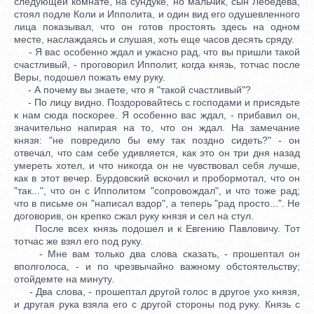
следующей комнате, на сундуке, но мальчик, сын Лебедева,
стоял подле Коли и Ипполита, и один вид его одушевленного
лица показывал, что он готов простоять здесь на одном
месте, наслаждаясь и слушая, хоть еще часов десять сряду.
- Я вас особенно ждал и ужасно рад, что вы пришли такой
счастливый, - проговорил Ипполит, когда князь, тотчас после
Веры, подошел пожать ему руку.
- А почему вы знаете, что я "такой счастливый"?
- По лицу видно. Поздоровайтесь с господами и присядьте
к нам сюда поскорее. Я особенно вас ждал, - прибавил он,
значительно напирая на то, что он ждал. На замечание
князя: "не повредило бы ему так поздно сидеть?" - он
отвечал, что сам себе удивляется, как это он три дня назад
умереть хотел, и что никогда он не чувствовал себя лучше,
как в этот вечер. Бурдовский вскочил и пробормотал, что он
"так...", что он с Ипполитом "сопровождал", и что тоже рад;
что в письме он "написал вздор", а теперь "рад просто...". Не
договорив, он крепко сжал руку князя и сел на стул.
После всех князь подошел и к Евгению Павловичу. Тот
тотчас же взял его под руку.
- Мне вам только два слова сказать, - прошептал он
вполголоса, - и по чрезвычайно важному обстоятельству;
отойдемте на минуту.
- Два слова, - прошептал другой голос в другое ухо князя,
и другая рука взяла его с другой стороны под руку. Князь с