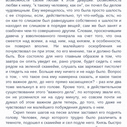
любви к нему, "к такому человеку, как он", он почел бы делом
чудовищным. Ему мерещилось, что это была просто шалость
с ее стороны, если, действительно, тут что-нибудь есть; но
он как-то слишком был равнодушен собственно к шалости и
находил ее слишком в порядке вещей; сам же был занят и
озабочен чем-то совершенно другим. Словам, проскочившим
давеча у взволнованного генерала на счет того, что она
смеется над всеми, а над ним, над князем, в особенности,
он поверил вполне. Ни малейшего оскорбления не
почувствовал он при этом; по его мнению, так и должно было
быть. Все состояло для него главным образом в том, что
завтра он опять увидит ее, рано утром, будет сидеть с нею
рядом на зеленой скамейке, слушать как заряжают пистолет
и глядеть на нее. Больше ему ничего и не надо было. Вопрос
о том, - что такое она ему намерена сказать, и какое такое
это важное дело, до него прямо касающееся? - раз или два
тоже мелькнул в его голове. Кроме того, в действительном
существовании этого "важного дела", по которому звали его,
он не усомнился ни на одну минуту, но совсем почти не
думал об этом важном деле теперь, до того, что даже не
чувствовал ни малейшего побуждения думать о нем.
Скрип тихих шагов на песке аллеи заставил его поднять
голову. Человек, лицо которого трудно было различить в
темноте, подошел к скамейке и сел подле него. Князь быстро