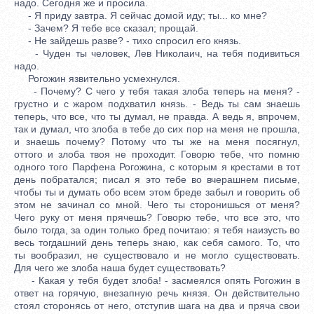
надо. Сегодня же и просила.
- Я приду завтра. Я сейчас домой иду; ты... ко мне?
- Зачем? Я тебе все сказал; прощай.
- Не зайдешь разве? - тихо спросил его князь.
- Чуден ты человек, Лев Николаич, на тебя подивиться
надо.
Рогожин язвительно усмехнулся.
- Почему? С чего у тебя такая злоба теперь на меня? -
грустно и с жаром подхватил князь. - Ведь ты сам знаешь
теперь, что все, что ты думал, не правда. А ведь я, впрочем,
так и думал, что злоба в тебе до сих пор на меня не прошла,
и знаешь почему? Потому что ты же на меня посягнул,
оттого и злоба твоя не проходит. Говорю тебе, что помню
одного того Парфена Рогожина, с которым я крестами в тот
день побратался; писал я это тебе во вчерашнем письме,
чтобы ты и думать обо всем этом бреде забыл и говорить об
этом не зачинал со мной. Чего ты сторонишься от меня?
Чего руку от меня прячешь? Говорю тебе, что все это, что
было тогда, за один только бред почитаю: я тебя наизусть во
весь тогдашний день теперь знаю, как себя самого. То, что
ты вообразил, не существовало и не могло существовать.
Для чего же злоба наша будет существовать?
- Какая у тебя будет злоба! - засмеялся опять Рогожин в
ответ на горячую, внезапную речь князя. Он действительно
стоял сторонясь от него, отступив шага на два и пряча свои