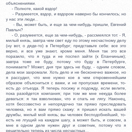
объяснениями.
- Полноте, какой вздор!
- Разумеется, вздор, и вздором наверно бы кончилось; но
у нас эти люди...
- Вы, может быть, и еще за чем-нибудь пришли, Евгений
Павлыч?
- О, разумеется, еще за чем-нибудь, - рассмеялся тот. - Я,
милый князь, завтра чем свет еду по этому несчастному делу
(ну вот, о дяде-то) в Петербург; представьте себе: все это
верно, и все уже знают, кроме меня. Меня так это все
поразило, что я туда и не поспел зайти (к Епанчиным);
завтра тоже не буду, потому что буду в Петербурге,
понимаете? Может, дня три здесь не буду, - одним словом,
дела мои захромали. Хоть дело и не бесконечно важное, но
я рассудил, что мне нужно кое в чем откровеннейшим
образом объясниться с вами, и не пропуская времени, то-
есть до отъезда. Я теперь посижу и подожду, если велите,
пока разойдется компания; при том же мне некуда более
деваться: я так взволнован, что и спать не лягу. Наконец,
хотя бессовестно и непорядочно так прямо преследовать
человека, но я вам прямо скажу: я пришел искать вашей
дружбы, милый мой князь; вы человек бесподобнейший, то-
есть не лгущий на каждом шагу, а может быть, и совсем, а
мне в одном деле нужен друг и советник, потому что я
решительно теперь из числа несчастных...