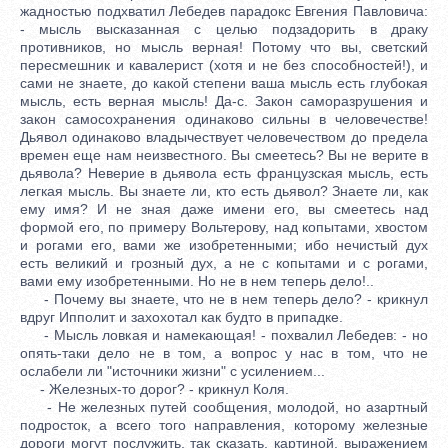
жадностью подхватил Лебедев парадокс Евгения Павловича:
- мысль высказанная с целью подзадорить в драку
противников, но мысль верная! Потому что вы, светский
пересмешник и кавалерист (хотя и не без способностей!), и
сами не знаете, до какой степени ваша мысль есть глубокая
мысль, есть верная мысль! Да-с. Закон саморазрушения и
закон самосохранения одинаково сильны в человечестве!
Дьявол одинаково владычествует человечеством до предела
времен еще нам неизвестного. Вы смеетесь? Вы не верите в
дьявола? Неверие в дьявола есть французская мысль, есть
легкая мысль. Вы знаете ли, кто есть дьявол? Знаете ли, как
ему имя? И не зная даже имени его, вы смеетесь над
формой его, по примеру Вольтерову, над копытами, хвостом
и рогами его, вами же изобретенными; ибо нечистый дух
есть великий и грозный дух, а не с копытами и с рогами,
вами ему изобретенными. Но не в нем теперь дело!..
- Почему вы знаете, что не в нем теперь дело? - крикнул
вдруг Ипполит и захохотал как будто в припадке.
- Мысль ловкая и намекающая! - похвалил Лебедев: - но
опять-таки дело не в том, а вопрос у нас в том, что не
ослабели ли "источники жизни" с усилением...
- Железных-то дорог? - крикнул Коля.
- Не железных путей сообщения, молодой, но азартный
подросток, а всего того направления, которому железные
дороги могут послужить, так сказать, картиной, выражением