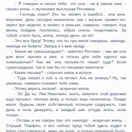
- Я говорил и писал тебе, что она... не в своем уме, -
сказал князь, с мучением выслушав Рогожина.
- Господь знает! Это ты, может, и ошибся... она мне,
впрочем, день сегодня назначила, как с музыки привел ее:
через три недели, а может, и раньше, наверно, говорит, под
венец пойдем; поклялась, образ сняла, поцеловала. За
тобой, стало быть, князь, теперь дело, хе-хе!
- Это все бред! Этому, что ты про меня говоришь, никогда,
никогда не бывать! Завтра я к вам приду...
- Какая же сумасшедшая? - заметил Рогожин: - как же она
для всех прочих в уме, а только для тебя одного как
помешанная? Как же она письма-то пишет туда? Коли
сумасшедшая, так и там бы по письмам заметили.
- Какие письма? - спросил князь в испуге.
- Туда пишет, к той, а та читает. Аль не знаешь? Ну, так
узнаешь; наверно покажет тебе сама.
- Этому верить нельзя! - вскричал князь.
- Эх! Да ты, Лев Николаич, знать, немного этой дорожки
еще прошел, сколько вижу, а только еще начинаешь. Пожди
мало: будешь свою собственную полицию содержать, сам
день и ночь дежурить, и каждый шаг оттуда знать, коли
только...
- Оставь и не говори про это никогда! - вскричал князь. -
Слушай, Парфен, я вот сейчас пред тобой здесь ходил и
вдруг стал смеяться, чему не знаю, а только причиной было,