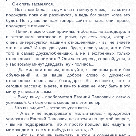
Он опять засмеялся.
- Вот в чем беда, - задумался на минуту князь, - вы хотите
подождать пока они разойдутся, а ведь бог знает, когда это
будет. Не лучше ли нам теперь сойти в парк; они, право,
подождут; я извинюсь.
- Ни-ни, я имею свои причины, чтобы нас не заподозрили
в экстренном разговоре с целью; тут есть люди, которые
очень интересуются нашими отношениями, - вы не знаете
этого, князь? И гораздо лучше будет, если увидят, что и без
того в самых дружелюбнейших, а не в экстренных только
отношениях, - понимаете? Они часа через два разойдутся; я
у вас возьму минут двадцать, ну - полчаса...
- Да милости просим, пожалуйте; я слишком рад и без
объяснений; а за ваше доброе слово о дружеских
отношениях очень вас благодарю. Вы извините, что я
сегодня рассеян; знаете, я как-то никак не могу быть в эту
минуту внимательным.
- Вижу, вижу, - пробормотал Евгений Павлович с легкою
усмешкой. Он был очень смешлив в этот вечер.
- Что вы видите? - встрепенулся князь.
- А вы и не подозреваете, милый князь, - продолжал
усмехаться Евгений Павлович, не отвечая на прямой вопрос,
- вы не подозреваете, что я просто пришел вас надуть и
мимоходом от вас что-нибудь выпытать, а?
- Что вы пришли выпытать, в этом и сомнения нет, -