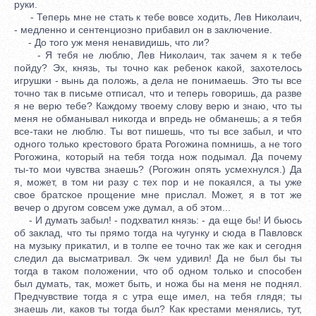
руки.
- Теперь мне не стать к тебе вовсе ходить, Лев Николаич,
- медленно и сентенциозно прибавил он в заключение.
- До того уж меня ненавидишь, что ли?
- Я тебя не люблю, Лев Николаич, так зачем я к тебе
пойду? Эх, князь, ты точно как ребенок какой, захотелось
игрушки - вынь да положь, а дела не понимаешь. Это ты все
точно так в письме отписал, что и теперь говоришь, да разве
я не верю тебе? Каждому твоему слову верю и знаю, что ты
меня не обманывал никогда и впредь не обманешь; а я тебя
все-таки не люблю. Ты вот пишешь, что ты все забыл, и что
одного только крестового брата Рогожина помнишь, а не того
Рогожина, который на тебя тогда нож подымал. Да почему
ты-то мои чувства знаешь? (Рогожин опять усмехнулся.) Да
я, может, в том ни разу с тех пор и не покаялся, а ты уже
свое братское прощение мне прислал. Может, я в тот же
вечер о другом совсем уже думал, а об этом...
- И думать забыл! - подхватил князь: - да еще бы! И бьюсь
об заклад, что ты прямо тогда на чугунку и сюда в Павловск
на музыку прикатил, и в толпе ее точно так же как и сегодня
следил да высматривал. Эк чем удивил! Да не был бы ты
тогда в таком положении, что об одном только и способен
был думать, так, может быть, и ножа бы на меня не поднял.
Предчувствие тогда я с утра еще имел, на тебя глядя; ты
знаешь ли, каков ты тогда был? Как крестами менялись, тут,