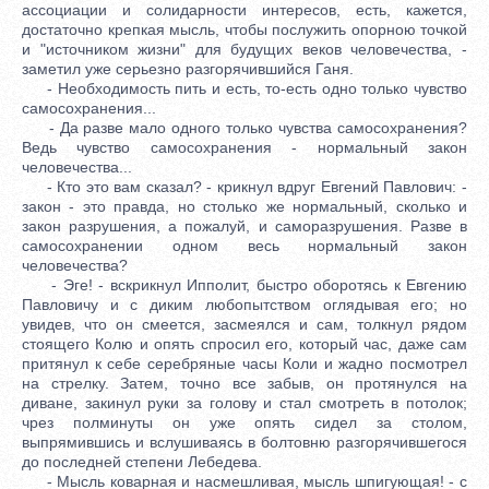
ассоциации и солидарности интересов, есть, кажется,
достаточно крепкая мысль, чтобы послужить опорною точкой
и "источником жизни" для будущих веков человечества, -
заметил уже серьезно разгорячившийся Ганя.
- Необходимость пить и есть, то-есть одно только чувство
самосохранения...
- Да разве мало одного только чувства самосохранения?
Ведь чувство самосохранения - нормальный закон
человечества...
- Кто это вам сказал? - крикнул вдруг Евгений Павлович: -
закон - это правда, но столько же нормальный, сколько и
закон разрушения, а пожалуй, и саморазрушения. Разве в
самосохранении одном весь нормальный закон
человечества?
- Эге! - вскрикнул Ипполит, быстро оборотясь к Евгению
Павловичу и с диким любопытством оглядывая его; но
увидев, что он смеется, засмеялся и сам, толкнул рядом
стоящего Колю и опять спросил его, который час, даже сам
притянул к себе серебряные часы Коли и жадно посмотрел
на стрелку. Затем, точно все забыв, он протянулся на
диване, закинул руки за голову и стал смотреть в потолок;
чрез полминуты он уже опять сидел за столом,
выпрямившись и вслушиваясь в болтовню разгорячившегося
до последней степени Лебедева.
- Мысль коварная и насмешливая, мысль шпигующая! - с