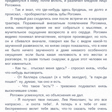
придвинулся к нему, почти вплоть, и различил бледное лицо
Рогожина.
- Так и знал, что где-нибудь здесь бродишь, не долго и
проискал, - пробормотал сквозь зубы Рогожин.
В первый раз сходились они после встречи их в коридоре
трактира. Пораженный внезапным появлением Рогожина,
князь некоторое время не мог собраться с мыслями, и
мучительное ощущение воскресло в его сердце. Рогожин
видимо понимал впечатление, которое производил; но хоть
он и сбивался вначале, говорил как бы с видом какой-то
заученной развязности, но князю скоро показалось, что в нем
не было ничего заученного и даже никакого особенного
смущения: если была какая неловкость в его жестах и
разговоре, то разве только снаружи; в душе этот человек не
мог измениться.
- Как ты... отыскал меня здесь? - спросил князь, чтобы
что-нибудь выговорить.
- От Келлера слышал (я к тебе заходил), "в парк-де
пошел": ну, думаю, так оно и есть.
- Что такое "есть"? - тревожно подхватил князь
выскочившее слово.
Рогожин усмехнулся, но объяснения не дал.
- Я получил твое письмо, Лев Николаич; ты это все
напрасно... и охота тебе!.. А теперь я к тебе от нее:
беспременно велит тебя звать; что-то сказать тебе очень