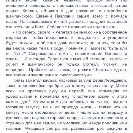
появление совпадало с происшествием в воксале); затем
явился Келлер, объявил о дне рождения и потребовал
шампанского. Евгений Павлович зашел всего с полчаса
назад. На шампанском и чтоб устроить праздник настаивал
изо всех сил и Коля. Лебедев с готовностью подал вина.
- Но своего, своего! - лепетал он князю: - на собственное
иждивение, чтобы прославить и поздравить, и угощение
будет, закуска, и об этом дочь хлопочет; но, князь, если бы
вы знали, какая тема в ходу. Помните у Гамлета: "быть или
не быть?" Современная тема-с, современная! Вопросы и
ответы... И господин Терентьев в высшей степени... спать не
хочет! А шампанского он только глотнул, глотнул, не
повредит... Приближьтесь, князь, и решите! Все вас ждали,
все только и ждали вашего счастливого ума...
Князь заметил милый, ласковый взгляд Веры Лебедевой,
тоже торопившейся пробраться к нему сквозь толпу. Мимо
всех, он протянул руку ей первой; она вспыхнула от
удовольствия и пожелала ему "счастливой жизни с этого
самого дня". Затем стремглав побежала на кухню; там она
готовила закуску; но и до прихода князя, - только что на
минуту могла оторваться от дела, - являлась на террасу и
изо всех сил слушала горячие споры о самых отвлеченных и
странных для нее вещах, не умолкавших между подпившими
гостями. Младшая сестра ее, разевавшая рот, заснула в