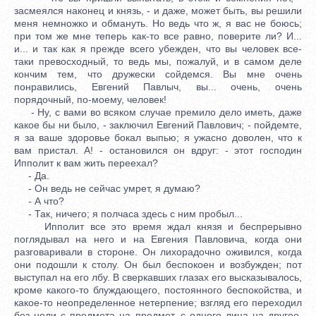
засмеялся наконец и князь, - и даже, может быть, вы решили
меня немножко и обмануть. Но ведь что ж, я вас не боюсь;
при том же мне теперь как-то все равно, поверите ли? И...
и... и так как я прежде всего убежден, что вы человек все-
таки превосходный, то ведь мы, пожалуй, и в самом деле
кончим тем, что дружески сойдемся. Вы мне очень
понравились, Евгений Павлыч, вы... очень, очень
порядочный, по-моему, человек!
- Ну, с вами во всяком случае премило дело иметь, даже
какое бы ни было, - заключил Евгений Павлович; - пойдемте,
я за ваше здоровье бокал выпью; я ужасно доволен, что к
вам пристал. А! - остановился он вдруг: - этот господин
Ипполит к вам жить переехал?
- Да.
- Он ведь не сейчас умрет, я думаю?
- А что?
- Так, ничего; я полчаса здесь с ним пробыл...
Ипполит все это время ждал князя и беспрерывно
поглядывал на него и на Евгения Павловича, когда они
разговаривали в стороне. Он лихорадочно оживился, когда
они подошли к столу. Он был беспокоен и возбужден; пот
выступал на его лбу. В сверкавших глазах его высказывалось,
кроме какого-то блуждающего, постоянного беспокойства, и
какое-то неопределенное нетерпение; взгляд его переходил
без цели с предмета на предмет, с одного лица на другое.