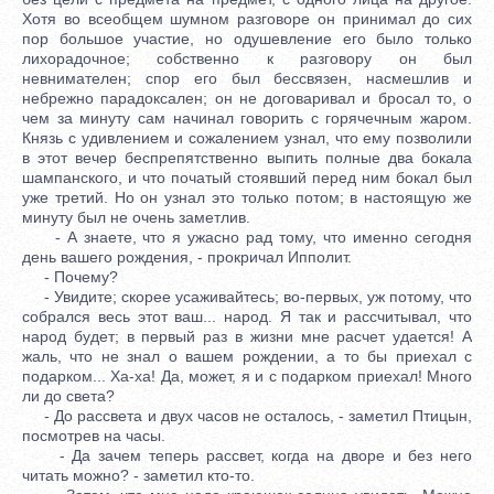
Хотя во всеобщем шумном разговоре он принимал до сих
пор большое участие, но одушевление его было только
лихорадочное; собственно к разговору он был
невнимателен; спор его был бессвязен, насмешлив и
небрежно парадоксален; он не договаривал и бросал то, о
чем за минуту сам начинал говорить с горячечным жаром.
Князь с удивлением и сожалением узнал, что ему позволили
в этот вечер беспрепятственно выпить полные два бокала
шампанского, и что початый стоявший перед ним бокал был
уже третий. Но он узнал это только потом; в настоящую же
минуту был не очень заметлив.
- А знаете, что я ужасно рад тому, что именно сегодня
день вашего рождения, - прокричал Ипполит.
- Почему?
- Увидите; скорее усаживайтесь; во-первых, уж потому, что
собрался весь этот ваш... народ. Я так и рассчитывал, что
народ будет; в первый раз в жизни мне расчет удается! А
жаль, что не знал о вашем рождении, а то бы приехал с
подарком... Ха-ха! Да, может, я и с подарком приехал! Много
ли до света?
- До рассвета и двух часов не осталось, - заметил Птицын,
посмотрев на часы.
- Да зачем теперь рассвет, когда на дворе и без него
читать можно? - заметил кто-то.