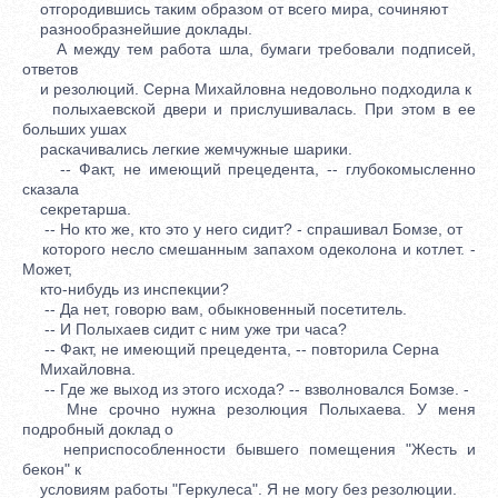
отгородившись таким образом от всего мира, сочиняют
разнообразнейшие доклады.
А между тем работа шла, бумаги требовали подписей,
ответов
и резолюций. Серна Михайловна недовольно подходила к
полыхаевской двери и прислушивалась. При этом в ее
больших ушах
раскачивались легкие жемчужные шарики.
-- Факт, не имеющий прецедента, -- глубокомысленно
сказала
секретарша.
-- Но кто же, кто это у него сидит? - спрашивал Бомзе, от
которого несло смешанным запахом одеколона и котлет. -
Может,
кто-нибудь из инспекции?
-- Да нет, говорю вам, обыкновенный посетитель.
-- И Полыхаев сидит с ним уже три часа?
-- Факт, не имеющий прецедента, -- повторила Серна
Михайловна.
-- Где же выход из этого исхода? -- взволновался Бомзе. -
Мне срочно нужна резолюция Полыхаева. У меня
подробный доклад о
неприспособленности бывшего помещения "Жесть и
бекон" к
условиям работы "Геркулеса". Я не могу без резолюции.