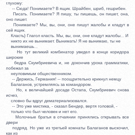
глухому:
-- Сюда! Понимаете? В ящик. Шрайбен, шриб, гешрибен.
Писать. Понимаете? Я пишу, ты пишешь, он пишет, она,
оно пишет.
Понимаете? Мы, вы, они, оне пишут жалобы и кладут в
сей ящик.
Класть} Глагол класть. Мы, вы, они, оне кладут жалобы... И
никто их не вынимает. Вынимать! Я не вынимаю, ты не
вынимаешь...
Но тут великий комбинатор увидел в конце коридора
широкие
бедра Скумбриевича и, не докончив урока грамматики,
побежал за
неуловимым общественником.
-- Держись, Германия! -- поощрительно крикнул немцу
Балаганов, устремляясь за командором.
Но, к величайшей досаде Остапа, Скумбриевич снова
исчез,
словно бы вдруг дематериализовался.
-- Это уже мистика, - сказал Бендер, вертя головой, -
только что был человек-и нет его.
Молочные братья в отчаянии принялись открывать все
двери
подряд. Но уже из третьей комнаты Балаганов выскочил,
как из