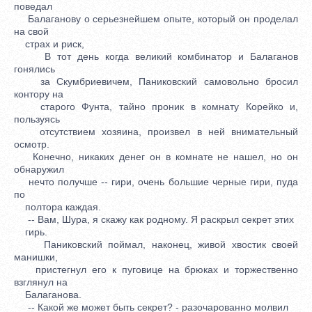
поведал
Балаганову о серьезнейшем опыте, который он проделал
на свой
страх и риск,
В тот день когда великий комбинатор и Балаганов
гонялись
за Скумбриевичем, Паниковский самовольно бросил
контору на
старого Фунта, тайно проник в комнату Корейко и,
пользуясь
отсутствием хозяина, произвел в ней внимательный
осмотр.
Конечно, никаких денег он в комнате не нашел, но он
обнаружил
нечто получше -- гири, очень большие черные гири, пуда
по
полтора каждая.
-- Вам, Шура, я скажу как родному. Я раскрыл секрет этих
гирь.
Паниковский поймал, наконец, живой хвостик своей
манишки,
пристегнул его к пуговице на брюках и торжественно
взглянул на
Балаганова.
-- Какой же может быть секрет? - разочарованно молвил