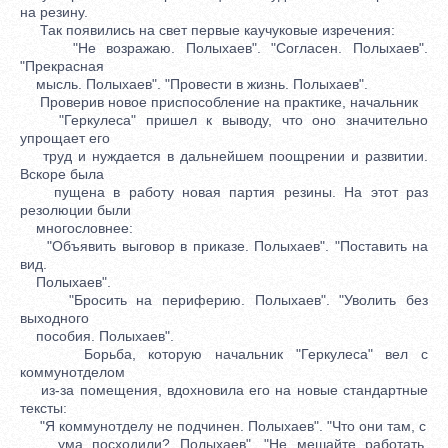
на резину.
Так появились на свет первые каучуковые изречения:
"Не возражаю. Полыхаев". "Согласен. Полыхаев".
"Прекрасная
мысль. Полыхаев". "Провести в жизнь. Полыхаев".
Проверив новое приспособление на практике, начальник
"Геркулеса" пришел к выводу, что оно значительно
упрощает его
труд и нуждается в дальнейшем поощрении и развитии.
Вскоре была
пущена в работу новая партия резины. На этот раз
резолюции были
многословнее:
"Объявить выговор в приказе. Полыхаев". "Поставить на
вид.
Полыхаев".
"Бросить на периферию. Полыхаев". "Уволить без
выходного
пособия. Полыхаев".
Борьба, которую начальник "Геркулеса" вел с
коммунотделом
из-за помещения, вдохновила его на новые стандартные
тексты:
"Я коммунотделу не подчинен. Полыхаев". "Что они там, с
ума посходили? Полыхаев". "Не мешайте работать.