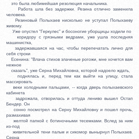
это была любимейшая резолюция начальника.
Работа шла без задержки. Резина отлично заменила
человека.
Резиновый Полыхаев нисколько не уступал Полыхаеву
живому.
Уже опустел "Геркулес" и босоногие уборщицы ходили по
коридору с грязными ведрами, уже ушла последняя
машинистка,
задержавшаяся на час, чтобы перепечатать лично для
себя строки
Есенина: "Влача стихов злаченые рогожи, мне хочется вам
нежное
сказать", уже Серна Михайловна, которой надоело ждать,
поднялась и, перед тем как выйти на улицу, стала
массировать
веки холодными пальцами, -- когда дверь полыхаевского
кабинета
задрожала, отворилась и оттуда лениво вышел Остап
Бендер. Он
сонно посмотрел на Серну Михайловну и пошел прочь,
размахивая
желтой папкой с ботиночными тесемками. Вслед за ним
из-под
живительной тени пальм и сикомор вынырнул Полыхаев.
Серна