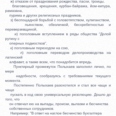
ж) отказом от празднования рождества, пасхи, троицы,
благовещения, крещения, курбан-байрама, йом-кипура,
рамазана,
пурима и других религиозных праздников,
з) беспощадной борьбой с головотяпством, хулиганством,
пьянством, обезличкой, бесхребетностью и
переверзевщиной,
и) поголовным вступлением в ряды общества "Долой
рутину с
оперных подмостков",
к) поголовным переходом на сою,
л) поголовным переводом делопроизводства на
латинский
алфавит, а также всем, что понадобится впредь.
Пунктирный промежуток Полыхаев заполнял лично, по
мере
надобности, сообразуясь с требованиями текущего
момента.
Постепенно Полыхаев разохотился и стал все чаще и
чаще
пускать в ход свою универсальную резолюцию. Дошло до
того, что
он отвечал ею на выпады, происки, вылазки и бесчинства
собственных сотрудников.
Например: "В ответ на наглое бесчинство бухгалтера