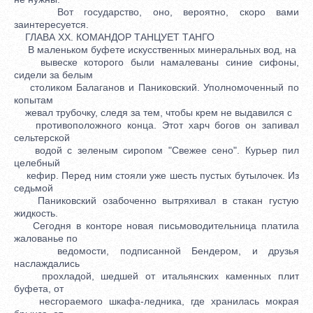
Вот государство, оно, вероятно, скоро вами
заинтересуется.
ГЛАВА XX. КОМАНДОР ТАНЦУЕТ ТАНГО
В маленьком буфете искусственных минеральных вод, на
вывеске которого были намалеваны синие сифоны,
сидели за белым
столиком Балаганов и Паниковский. Уполномоченный по
копытам
жевал трубочку, следя за тем, чтобы крем не выдавился с
противоположного конца. Этот харч богов он запивал
сельтерской
водой с зеленым сиропом "Свежее сено". Курьер пил
целебный
кефир. Перед ним стояли уже шесть пустых бутылочек. Из
седьмой
Паниковский озабоченно вытряхивал в стакан густую
жидкость.
Сегодня в конторе новая письмоводительница платила
жалованье по
ведомости, подписанной Бендером, и друзья
наслаждались
прохладой, шедшей от итальянских каменных плит
буфета, от
несгораемого шкафа-ледника, где хранилась мокрая