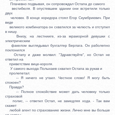
Плачевно подвывая, он сопровождал Остапа до самого
вестибюля. В опустевшем здании они встретили только
двух
человек. В конце коридора стоял Егор Скумбриевич. При
виде
великого комбинатора он схватился за челюсть и отступил
в нишу.
Внизу, на лестнииге, из-за мраморной девушки с
электрическим
факелом выглядывал бухгалтер Берлага. Он раболепно
поклонился
Остапу и даже молвил: "Здравствуйте", но Остап не
ответил на
приветствие вице-короля.
У самого выхода Полыхаев схватил Остапа за рукав и
пролепетал:
-- Я ничего не утаил. Честное слово! Я могу быть
спокоен?
Правда?
-- Полное спокойствие может дать человеку только
страховой
полис, -- ответил Остап, не замедляя хода. - Так вам
скажет
любой агент по страхованию жизни. Лично мне вы больше
не нужны.