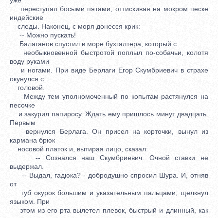
переступал босыми пятами, оттискивая на мокром песке
индейские
следы. Наконец, с моря донесся крик:
-- Можно пускать!
Балаганов спустил в море бухгалтера, который с
необыкновенной быстротой поплыл по-собачьи, колотя
воду руками
и ногами. При виде Берлаги Егор Скумбриевич в страхе
окунулся с
головой.
Между тем уполномоченный по копытам растянулся на
песочке
и закурил папиросу. Ждать ему пришлось минут двадцать.
Первым
вернулся Берлага. Он присел на корточки, вынул из
кармана брюк
носовой платок и, вытирая лицо, сказал:
-- Сознался наш Скумбриевич. Очной ставки не
выдержал.
-- Выдал, гадюка? - добродушно спросил Шура. И, отняв
от
губ окурок большим и указательным пальцами, щелкнул
языком. При
этом из его рта вылетел плевок, быстрый и длинный, как