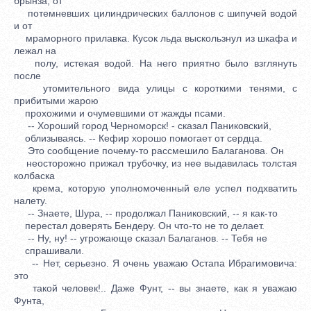
брынза, от
потемневших цилиндрических баллонов с шипучей водой
и от
мраморного прилавка. Кусок льда выскользнул из шкафа и
лежал на
полу, истекая водой. На него приятно было взглянуть
после
утомительного вида улицы с короткими тенями, с
прибитыми жарою
прохожими и очумевшими от жажды псами.
-- Хороший город Черноморск! - сказал Паниковский,
облизываясь. -- Кефир хорошо помогает от сердца.
Это сообщение почему-то рассмешило Балаганова. Он
неосторожно прижал трубочку, из нее выдавилась толстая
колбаска
крема, которую уполномоченный еле успел подхватить
налету.
-- Знаете, Шура, -- продолжал Паниковский, -- я как-то
перестал доверять Бендеру. Он что-то не то делает.
-- Ну, ну! -- угрожающе сказал Балаганов. -- Тебя не
спрашивали.
-- Нет, серьезно. Я очень уважаю Остапа Ибрагимовича:
это
такой человек!.. Даже Фунт, -- вы знаете, как я уважаю
Фунта,