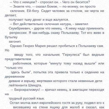
-- Что с немцем? - спросил он. - Чего он бесится?
-- Знаете что, -- сказал Бомзе, -- по-моему, он просто
склочник. Ей-богу. Сидит человек за столом, ни черта не
делает,
получает тьму денег и еще жалуется.
-- Вот действительно склочная натура, - заметил
Скумбриевич, - даром что немец. - К нему надо применить
репрессии. Я как-нибудь скажу Полыхаеву. Тот его живо в
бутылку
загонит.
Однако Генрих Мария решил пробиться к Полыхаеву сам.
Но
ввиду того, что начальник "Геркулеса" был видным
представителем
работников, которые "минуту тому назад вышли" или
"только что
здесь были", попытка эта привела только к сидению на
деревянном
диване и взрыву, жертвами которого стали невинные дети
лейтенанта Шмидта.
-- Бюрократизмус! -- кричал немец, в ажитации переходя
на
трудный русский язык.
Остап молча взял европейского гостя за руку, подвел его к
висевшему на стене ящику для жалоб и сказал, как