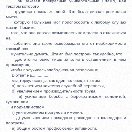
он заказал прекрасный универсальный штамп, над
текстом которого
трудился несколько дней. Это была дивная резиновая
мысль,
которую Полыхаев мог приспособить к любому случаю
жизни. Помимо
того, что она давала возможность немедленно откликаться
на
события, она также освобождала его от необходимости
каждый раз
мучительно думать. Штамп был построен так удобно, что
достаточно было лишь заполнить оставленный в нем
промежуток,
чтобы получилась злободневная резолюция:
В ответ на................
мы, геркулесовцы, как один человек, ответим:
а) повышением качества служебной переписки,
б) увеличением производительности труда,
в) усилением борьбы с бюрократизмом, волокитой,
кумовством
и подхалимством,
г) уничтожением прогулов и именин,
д) уменьшением накладных расходов на календари и
портреты,
е) общим ростом профсоюзной активности,