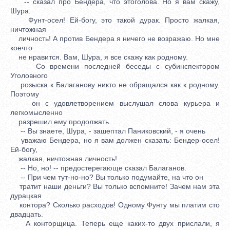
-- сказал про Бендера, что этоголова. Но я вам скажу,
Шура:
Фунт-осел! Ей-богу, это такой дурак. Просто жалкая,
ничтожная
личность! А против Бендера я ничего не возражаю. Но мне
коечто
не нравится. Вам, Шура, я все скажу как родному.
Со времени последней беседы с субинспектором
Уголовного
розыска к Балаганову никто не обращался как к родному.
Поэтому
он с удовлетворением выслушал слова курьера и
легкомысленно
разрешил ему продолжать.
-- Вы знаете, Шура, - зашептал Паниковский, - я очень
уважаю Бендера, но я вам должен сказать: Бендер-осел!
Ей-богу,
жалкая, ничтожная личность!
-- Но, но! -- предостерегающе сказал Балаганов.
-- При чем тут-но-но? Вы только подумайте, на что он
тратит наши деньги? Вы только вспомните! Зачем нам эта
дурацкая
контора? Сколько расходов! Одному Фунту мы платим сто
двадцать.
А конторщица. Теперь еще каких-то двух прислали, я