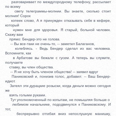
разговаривает по междугородному телефону, рассылает
по всему
свету телеграммы-молнии. Вы знаете, сколько стоит
молния! Сорок
копеек слово, А я принужден отказывать себе в кефире,
который
нужен мне для здоровья. Я старый, больной человек.
Скажу вам
прямо: Бендер-это не голова.
-- Вы все-таки не очень-то, -- заметил Балаганов,
колеблясь. - Ведь Бендер сделал из вас человека.
Вспомните, как
в Арбатове вы бежали с гусем. А теперь вы служите,
получаете
ставку, вы член общества.
-- Я не хочу быть членом общества! -- заявил вдруг
Паниковский и, понизив голос, добавил: -- Ваш Бендер-
идиот.
Затеял эти дурацкие розыски, когда деньги можно сегодня
же
взять голыми руками.
Тут уполномоченный по копытам, не помышляя больше о
любимом начальнике, пододвинулся к Паниковскому. И
тот,
беспрерывно отгибая вниз непослушную манишку,