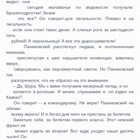
видел - они
сегодня жалованье по ведомости получали.
Бронеподростки! Зачем
это все? Он говорит-для легальности. Плевал я на
легальность,
если она стоит таких денег. А оленьи рога за шестьдесят
пять
рублей! А чернильница! А все эти дыросшиватели!
Паниковский расстегнул пиджак, и полтинничная
манишка,
пристегнутая к шее нарушителя конвенции, взвилась
вверх,
свернувшись, как пергаментный свиток. Но Паниковский
так
разгорячился, что не обратил на это внимания.
-- Да, Шура. Мы с вами получаем мизерный оклад, а он
купается в роскоши. И зачем, спрашиваю я, он ездил на
Кавказ?
Он говорит -- в командировку. Не верю! Паниковский не
обязан
всему верить! И я бегал для него на пристань за билетом.
Заметьте себе, за билетом первого класса. Этот невский
франт не
может ездить во втором! Вот куда уходят наши десять
тысяч! Он