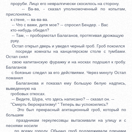
проруби. Лицо его невралгически скосилось на сторону.
-- Ва-ва, - сказал уполномоченный по копытам,
прислоняясь
к стене, -- ва-ва-ва.
-- Что с вами, дитя мое? -- спросил Бендер. - Вас
кто-нибудь обидел?
-- Там, -- пробормотал Балаганов, протягивая дрожащую
руку.
Остап открыл дверь и увидел черный гроб. Гроб покоился
посреди комнаты на канцелярском столе с тумбами.
Остап снял
свою капитанскую фуражку и на носках подошел к гробу.
Балаганов
с боязнью следил за его действиями. Через минуту Остап
поманил
Балаганова и показал ему большую белую надпись,
выведенную на
гробовых откосах.
-- Видите, Шура, что здесь написано? -- сказал он. --
"Смерть бюрократизму! " Теперь вы успокоились?
Это был прекрасный агитационный гроб, который по
большим
праздникам геркулесовцы вытаскивали на улицу и с
песнями носили
по всему городу. Обычно гроб поддерживали плечами