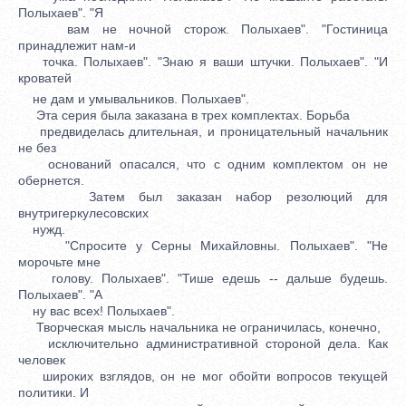
Полыхаев". "Я
вам не ночной сторож. Полыхаев". "Гостиница
принадлежит нам-и
точка. Полыхаев". "Знаю я ваши штучки. Полыхаев". "И
кроватей
не дам и умывальников. Полыхаев".
Эта серия была заказана в трех комплектах. Борьба
предвиделась длительная, и проницательный начальник
не без
оснований опасался, что с одним комплектом он не
обернется.
Затем был заказан набор резолюций для
внутригеркулесовских
нужд.
"Спросите у Серны Михайловны. Полыхаев". "Не
морочьте мне
голову. Полыхаев". "Тише едешь -- дальше будешь.
Полыхаев". "А
ну вас всех! Полыхаев".
Творческая мысль начальника не ограничилась, конечно,
исключительно административной стороной дела. Как
человек
широких взглядов, он не мог обойти вопросов текущей
политики. И