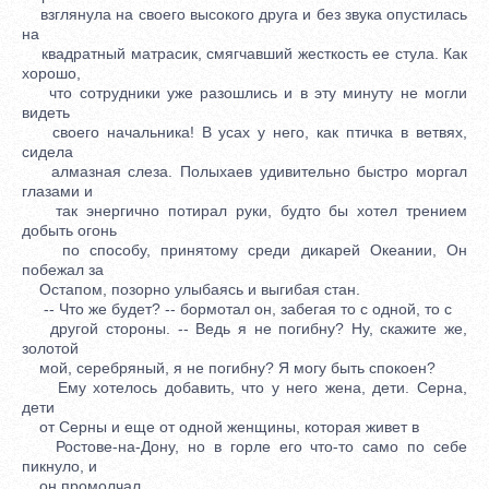
взглянула на своего высокого друга и без звука опустилась
на
квадратный матрасик, смягчавший жесткость ее стула. Как
хорошо,
что сотрудники уже разошлись и в эту минуту не могли
видеть
своего начальника! В усах у него, как птичка в ветвях,
сидела
алмазная слеза. Полыхаев удивительно быстро моргал
глазами и
так энергично потирал руки, будто бы хотел трением
добыть огонь
по способу, принятому среди дикарей Океании, Он
побежал за
Остапом, позорно улыбаясь и выгибая стан.
-- Что же будет? -- бормотал он, забегая то с одной, то с
другой стороны. -- Ведь я не погибну? Ну, скажите же,
золотой
мой, серебряный, я не погибну? Я могу быть спокоен?
Ему хотелось добавить, что у него жена, дети. Серна,
дети
от Серны и еще от одной женщины, которая живет в
Ростове-на-Дону, но в горле его что-то само по себе
пикнуло, и
он промолчал.