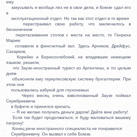
ему
закусывать и вообще лез не в свои дела, и Бомзе сдал его
в
эксплуатационный отдел. Но так как этот отдел в то время
перестраивал свою работу, что заключалось в
бесконечном
перетаскивании столов с места на место, то Генриха
Марию
сплавили в финсчетный зал. Здесь Арников, Дрейфус,
Сахарков,
Корейко и Борисохлебский, не владевшие немецким
языком, решили,
что Заузе-иностранный турист из Аргентины, и по целым
дням
объясняли ему геркулесовскую систему бухгалтерии. При
этом они
пользовались азбукой для глухонемых.
Через месяц очень взволнованный Заузе поймал
Скумбриевича
в буфете и принялся кричать:
-- Я не желаю получать деньги даром! Дайте мне работу!
Если так будет продолжаться, я буду жаловаться вашему
патрону!
Конец речи иностранного специалиста не понравился
Скумбриевичу. Он вызвал к себе Бомзе.