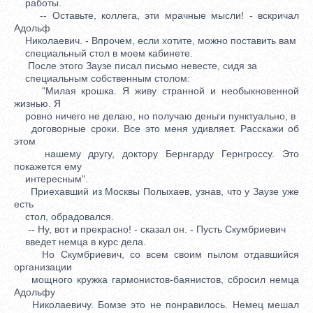
работы.
-- Оставьте, коллега, эти мрачные мысли! - вскричал
Адольф
Николаевич. - Впрочем, если хотите, можно поставить вам
специальный стол в моем кабинете.
После этого Заузе писал письмо невесте, сидя за
специальным собственным столом:
"Милая крошка. Я живу странной и необыкновенной
жизнью. Я
ровно ничего не делаю, но получаю деньги пунктуально, в
договорные сроки. Все это меня удивляет. Расскажи об
этом
нашему другу, доктору Бернгарду Гернгроссу. Это
покажется ему
интересным".
Приехавший из Москвы Полыхаев, узнав, что у Заузе уже
есть
стол, обрадовался.
-- Ну, вот и прекрасно! - сказал он. - Пусть Скумбриевич
введет немца в курс дела.
Но Скумбриевич, со всем своим пылом отдавшийся
организации
мощного кружка гармонистов-баянистов, сбросил немца
Адольфу
Николаевичу. Бомзе это не понравилось. Немец мешал