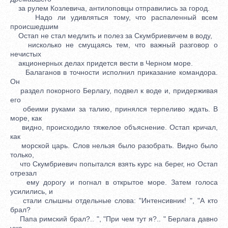
за рулем Козлевича, антилоповцы отправились за город.
Надо ли удивляться тому, что распаленный всем
происшедшим
Остап не стал медлить и полез за Скумбриевичем в воду,
нисколько не смущаясь тем, что важный разговор о
нечистых
акционерных делах придется вести в Черном море.
Балаганов в точности исполнил приказание командора.
Он
раздел покорного Берлагу, подвел к воде и, придерживая
его
обеими руками за талию, принялся терпеливо ждать. В
море, как
видно, происходило тяжелое объяснение. Остап кричал,
как
морской царь. Слов нельзя было разобрать. Видно было
только,
что Скумбриевич попытался взять курс на берег, но Остап
отрезал
ему дорогу и погнал в открытое море. Затем голоса
усилились, и
стали слышны отдельные слова: "Интенсивник! ", "А кто
брал?
Папа римский брал?.. ", "При чем тут я?.. " Берлага давно
уже