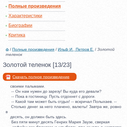
Полные произведения
Характеристики
Биографии
Критика
/
Полные произведения
/
Ильф И., Петров Е.
/
Золотой
теленок
Золотой теленок [13/23]
Скачать полное произведение
своими пальмами.
-- Он нам нужен до зарезу! Вы куда его девали?
-- Пока в гостиницу. Пусть отдохнет с дороги.
-- Какой там может быть отдых! -- вскричал Полыхаев. --
Столько денег за него плачено, валюты! Завтра же, ровно
в
десять, он должен быть здесь.
Без пяти минут десять Генрих Мария Заузе, сверкая
кофейными брюками и улыбаясь при мысли о широком