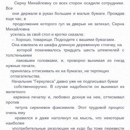
Серну Михайловну со всех сторон осадили сотрудники.
Все
они держали в руках большие и малые бумаги. Прождав
еще час, в
продолжение которого гул за дверью не затихал, Серна
Михайловна
уселась за свой стол и кротко сказала:
-- Хорошо, товарищи. Подходите с вашими бумагами.
Она извлекла из шкафа длинную деревянную стоечку, на
которой покачивалось тридцать шесть штемпелей с
толстенькими
лаковыми головками, и, проворно вынимая из гнезд
нужные печати,
принялась оттискивать их на бумагах, не терпящих
отлагательства.
Начальник "Геркулеса" давно уже не подписывал бумаг
собственноручно. В случае надобности он вынимал из
жилетного
кармана печатку и, любовно дохнув на нее, оттискивал
против
титула сиреневое факсимиле. Этот трудовой процесс
очень ему
нравился и даже натолкнул на мысль, что некоторые
наиболее
употребительные резолюции не худо бы тоже перевести