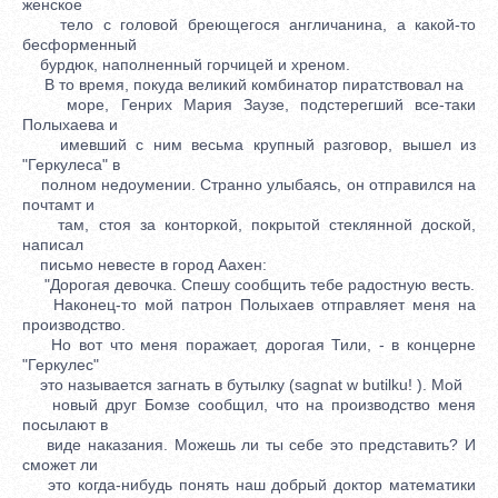
женское
тело с головой бреющегося англичанина, а какой-то
бесформенный
бурдюк, наполненный горчицей и хреном.
В то время, покуда великий комбинатор пиратствовал на
море, Генрих Мария Заузе, подстерегший все-таки
Полыхаева и
имевший с ним весьма крупный разговор, вышел из
"Геркулеса" в
полном недоумении. Странно улыбаясь, он отправился на
почтамт и
там, стоя за конторкой, покрытой стеклянной доской,
написал
письмо невесте в город Аахен:
"Дорогая девочка. Спешу сообщить тебе радостную весть.
Наконец-то мой патрон Полыхаев отправляет меня на
производство.
Но вот что меня поражает, дорогая Тили, - в концерне
"Геркулес"
это называется загнать в бутылку (sagnat w butilku! ). Мой
новый друг Бомзе сообщил, что на производство меня
посылают в
виде наказания. Можешь ли ты себе это представить? И
сможет ли
это когда-нибудь понять наш добрый доктор математики