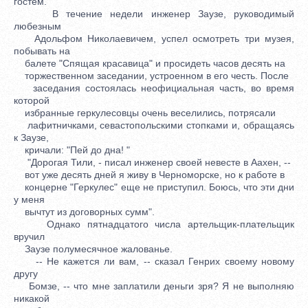
гостем.
В течение недели инженер Заузе, руководимый
любезным
Адольфом Николаевичем, успел осмотреть три музея,
побывать на
балете "Спящая красавица" и просидеть часов десять на
торжественном заседании, устроенном в его честь. После
заседания состоялась неофициальная часть, во время
которой
избранные геркулесовцы очень веселились, потрясали
лафитничками, севастопольскими стопками и, обращаясь
к Заузе,
кричали: "Пей до дна! "
"Дорогая Тили, - писал инженер своей невесте в Аахен, --
вот уже десять дней я живу в Черноморске, но к работе в
концерне "Геркулес" еще не приступил. Боюсь, что эти дни
у меня
вычтут из договорных сумм".
Однако пятнадцатого числа артельщик-плательщик
вручил
Заузе полумесячное жалованье.
-- Не кажется ли вам, -- сказал Генрих своему новому
другу
Бомзе, -- что мне заплатили деньги зря? Я не выполняю
никакой