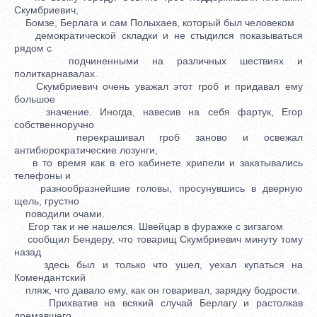
Скумбриевич,
Бомзе, Берлага и сам Полыхаев, который был человеком
демократической складки и не стыдился показываться
рядом с
подчиненными на различных шествиях и
политкарнавалах.
Скумбриевич очень уважал этот гроб и придавал ему
большое
значение. Иногда, навесив на себя фартук, Егор
собственноручно
перекрашивал гроб заново и освежал
антибюрократические лозунги,
в то время как в его кабинете хрипели и закатывались
телефоны и
разнообразнейшие головы, просунувшись в дверную
щель, грустно
поводили очами.
Егор так и не нашелся. Швейцар в фуражке с зигзагом
сообщил Бендеру, что товарищ Скумбриевич минуту тому
назад
здесь был и только что ушел, уехал купаться на
Комендантский
пляж, что давало ему, как он говаривал, зарядку бодрости.
Прихватив на всякий случай Берлагу и растолкав
дремавшего