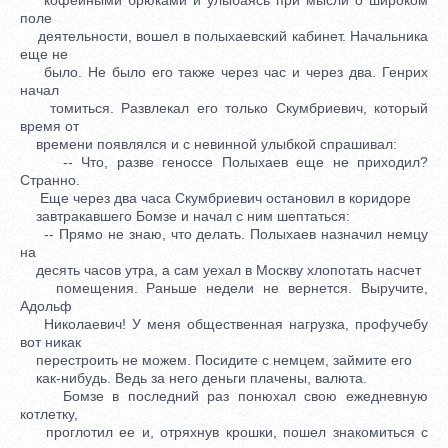
поле
деятельности, вошел в полыхаевский кабинет. Начальника
еще не
было. Не было его также через час и через два. Генрих
начал
томиться. Развлекал его только Скумбриевич, который
время от
времени появлялся и с невинной улыбкой спрашивал:
-- Что, разве геноссе Полыхаев еще не приходил?
Странно.
Еще через два часа Скумбриевич остановил в коридоре
завтракавшего Бомзе и начал с ним шептаться:
-- Прямо не знаю, что делать. Полыхаев назначил немцу
на
десять часов утра, а сам уехал в Москву хлопотать насчет
помещения. Раньше недели не вернется. Выручите,
Адольф
Николаевич! У меня общественная нагрузка, профучебу
вот никак
перестроить не можем. Посидите с немцем, займите его
как-нибудь. Ведь за него деньги плачены, валюта.
Бомзе в последний раз понюхал свою ежедневную
котлетку,
проглотил ее и, отряхнув крошки, пошел знакомиться с