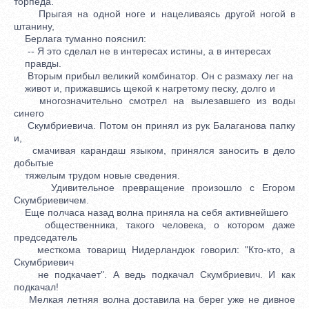
торпеда.
Прыгая на одной ноге и нацеливаясь другой ногой в
штанину,
Берлага туманно пояснил:
-- Я это сделал не в интересах истины, а в интересах
правды.
Вторым прибыл великий комбинатор. Он с размаху лег на
живот и, прижавшись щекой к нагретому песку, долго и
многозначительно смотрел на вылезавшего из воды
синего
Скумбриевича. Потом он принял из рук Балаганова папку
и,
смачивая карандаш языком, принялся заносить в дело
добытые
тяжелым трудом новые сведения.
Удивительное превращение произошло с Егором
Скумбриевичем.
Еще полчаса назад волна приняла на себя активнейшего
общественника, такого человека, о котором даже
председатель
месткома товарищ Нидерландюк говорил: "Кто-кто, а
Скумбриевич
не подкачает". А ведь подкачал Скумбриевич. И как
подкачал!
Мелкая летняя волна доставила на берег уже не дивное