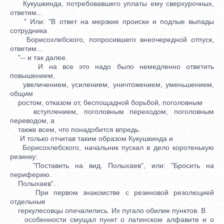
Кукушкинда, потребовавшего уплаты ему сверхурочных,
ответим...
" Или: "В ответ на мерзкие происки и подлые выпады
сотрудника
Борисохлебского, попросившего внеочередной отпуск,
ответим...
"-- и так далее.
И на все это надо было немедленно ответить
повышением,
увеличением, усилением, уничтожением, уменьшением,
общим
ростом, отказом от, беспощадной борьбой, поголовным
вступлением, поголовным переходом, поголовным
переводом, а
также всем, что понадобится впредь.
И только отчитав таким образом Кукушкинда и
Борисохлебского, начальник пускал в дело коротенькую
резинку:
"Поставить на вид. Полыхаев", или: "Бросить на
периферию.
Полыхаев".
При первом знакомстве с резиновой резолюцией
отдельные
геркулесовцы опечалились. Их пугало обилие пунктов. В
особенности смущал пункт о латинском алфавите и о