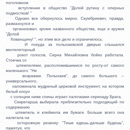
поголовном
вступлении в общество "Долой рутину с оперных
подмостков! "
Однако все обернулось мирно. Скумбриевич, правда,
размахнулся и
организовал, кроме названного общества, еще и кружок
"Долой
Хованщину! ", но этим все дело и ограничилось.
И покуда за полыхаевской дверью слышался
вентиляторный
рокот голосов, Серна Михайловна бойко работала.
Стоечка со
штемпелями, расположившимися по росту-от самого
маленького: "Не
возражаю. Полыхаев", до самого большого --
универсального,
напоминала мудреный цирковой инструмент, на котором
белый клоун
с солнцем ниже спины играет палочками серенаду Брага.
Секретарша выбирала приблизительно подходящий по
содержанию
штемпель и клеймила им бумаги. Больше всего она
налегала на
осторожную резинку: "Тише едешь-дальше будешь",
памятуя, что