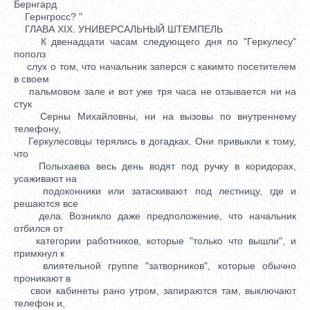
Бернгард
Гернгросс? "
ГЛАВА XIX. УНИВЕРСАЛЬНЫЙ ШТЕМПЕЛЬ
К двенадцати часам следующего дня по "Геркулесу"
пополз
слух о том, что начальник заперся с какимто посетителем
в своем
пальмовом зале и вот уже тря часа не отзывается ни на
стук
Серны Михайловны, ни на вызовы по внутреннему
телефону,
Геркулесовцы терялись в догадках. Они привыкли к тому,
что
Полыхаева весь день водят под ручку в коридорах,
усаживают на
подоконники или затаскивают под лестницу, где и
решаются все
дела. Возникло даже предположение, что начальник
отбился от
категории работников, которые "только что вышли", и
примкнул к
влиятельной группе "затворников", которые обычно
проникают в
свои кабинеты рано утром, запираются там, выключают
телефон и,