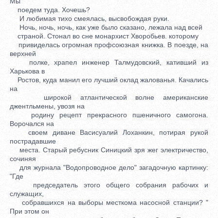
Мы
поедем туда. Хочешь?
И любимая тихо смеялась, высвобождая руки.
Ночь, ночь, ночь, как уже было сказано, лежала над всей
страной. Стонал во сне монархист Хворобьев. которому
привиделась огромная профсоюзная книжка. В поезде, на
верхней
полке, храпел инженер Талмудовский, кативший из
Харькова в
Ростов, куда манил его лучший оклад жалованья. Качались
на
широкой атлантической волне американские
джентльмены, увозя на
родину рецепт прекрасного пшеничного самогона.
Ворочался на
своем диване Васисуалий Лоханкин, потирая рукой
пострадавшие
места. Старый ребусник Синицкий зря жег электричество,
сочиняя
для журнала "Водопроводное дело" загадочную картинку:
"Где
председатель этого общего собрания рабочих и
служащих,
собравшихся на выборы месткома насосной станции? "
При этом он