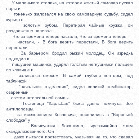
У маленького столика, на котором желтый самовар пускал
пары и
тоненько жаловался на свою самоварную судьбу, сидел
курьер с
золотым зубом. Перетирая чайные кружки, он
раздраженно напевал:
Что за времена теперь настали, Что за времена теперь
настали, - В бога верить перестали, В бога верить
перестали.
За барьером бродил рыжий молодец. Он изредка
подходил к
пишущей машинке, ударял толстым негнущимся пальцем
по клавише и
заливался смехом. В самой глубине конторы, под
табличкой
"начальник отделения", сидел великий комбинатор,
озаренный
светом штепсельной лампы.
Гостиница "Карлсбад" была давно покинута. Все
антилоповцы,
за исключением Козлевича, поселились в "Вороньей
слободке" у
Васисуалия Лоханкина, чрезвычайно этим
скандализованного. Он
даже пытался протестовать, указывая на то, что сдавал