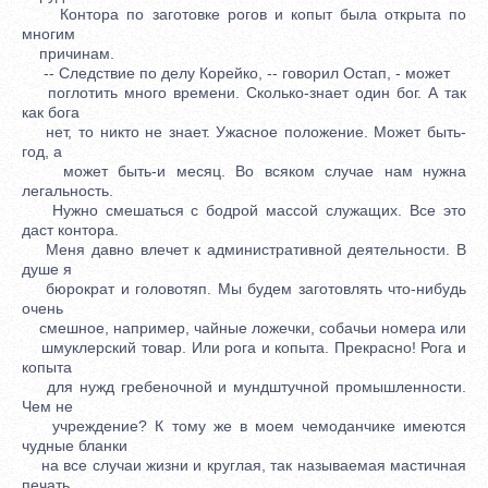
Контора по заготовке рогов и копыт была открыта по
многим
причинам.
-- Следствие по делу Корейко, -- говорил Остап, - может
поглотить много времени. Сколько-знает один бог. А так
как бога
нет, то никто не знает. Ужасное положение. Может быть-
год, а
может быть-и месяц. Во всяком случае нам нужна
легальность.
Нужно смешаться с бодрой массой служащих. Все это
даст контора.
Меня давно влечет к административной деятельности. В
душе я
бюрократ и головотяп. Мы будем заготовлять что-нибудь
очень
смешное, например, чайные ложечки, собачьи номера или
шмуклерский товар. Или рога и копыта. Прекрасно! Рога и
копыта
для нужд гребеночной и мундштучной промышленности.
Чем не
учреждение? К тому же в моем чемоданчике имеются
чудные бланки
на все случаи жизни и круглая, так называемая мастичная
печать.