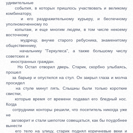
удивительные
события, в которых пришлось участвовать и великому
комбинатору,
и его раздражительному курьеру, и беспечному
уполномоченному по
копытам, и еще многим людям, в том числе некоему
восточному
мудрецу, внучке старого ребусника, знаменитому
общественнику,
начальнику "Геркулеса", а также большому числу
советских и
иностранных граждан.
Но Остап отворил дверь. Старик, скорбно улыбаясь,
прошел
за барьер и опустился на стул. Он закрыл глаза и молча
просидел
на стуле минут пять. Слышны были только короткие
свистки,
которые время от времени подавал его бледный нос.
Когда
сотрудники конторы решили, что посетитель никогда уже
не
заговорит и стали шепотом совещаться, как бы поудобнее
вынести
его тело на улицу, старик поднял коричневые веки и