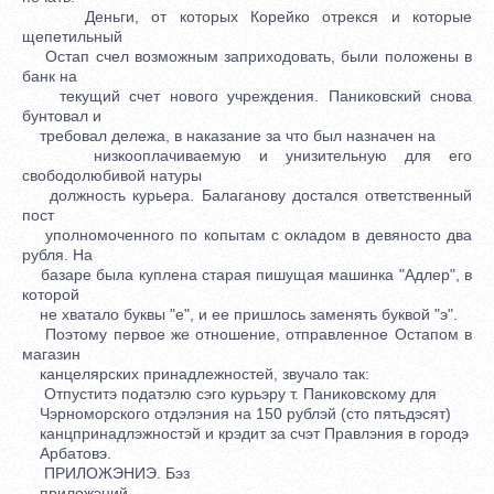
Деньги, от которых Корейко отрекся и которые
щепетильный
Остап счел возможным заприходовать, были положены в
банк на
текущий счет нового учреждения. Паниковский снова
бунтовал и
требовал дележа, в наказание за что был назначен на
низкооплачиваемую и унизительную для его
свободолюбивой натуры
должность курьера. Балаганову достался ответственный
пост
уполномоченного по копытам с окладом в девяносто два
рубля. На
базаре была куплена старая пишущая машинка "Адлер", в
которой
не хватало буквы "е", и ее пришлось заменять буквой "э".
Поэтому первое же отношение, отправленное Остапом в
магазин
канцелярских принадлежностей, звучало так:
Отпуститэ податэлю сэго курьэру т. Паниковскому для
Чэрноморского отдэлэния на 150 рублэй (сто пятьдэсят)
канцпринадлэжностэй и крэдит за счэт Правлэния в городэ
Арбатовэ.
ПРИЛОЖЭНИЭ. Бэз
приложэний.