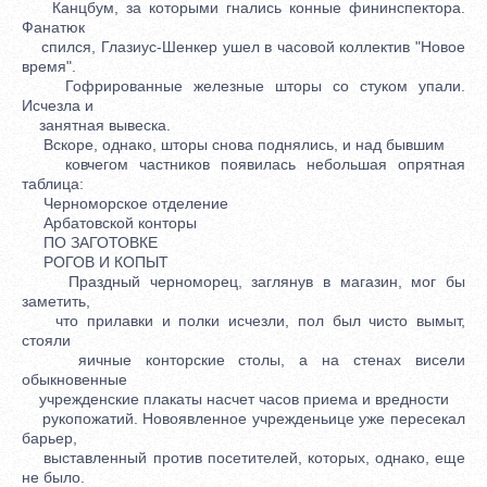
Канцбум, за которыми гнались конные фининспектора.
Фанатюк
спился, Глазиус-Шенкер ушел в часовой коллектив "Новое
время".
Гофрированные железные шторы со стуком упали.
Исчезла и
занятная вывеска.
Вскоре, однако, шторы снова поднялись, и над бывшим
ковчегом частников появилась небольшая опрятная
таблица:
Черноморское отделение
Арбатовской конторы
ПО ЗАГОТОВКЕ
РОГОВ И КОПЫТ
Праздный черноморец, заглянув в магазин, мог бы
заметить,
что прилавки и полки исчезли, пол был чисто вымыт,
стояли
яичные конторские столы, а на стенах висели
обыкновенные
учрежденские плакаты насчет часов приема и вредности
рукопожатий. Новоявленное учрежденьице уже пересекал
барьер,
выставленный против посетителей, которых, однако, еще
не было.