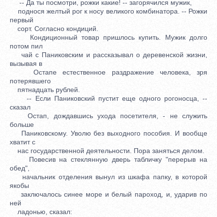
-- Да ты посмотри, рожки какие! -- загорячился мужик,
поднося желтый рог к носу великого комбинатора. -- Рожки
первый
сорт. Согласно кондиций.
Кондиционный товар пришлось купить. Мужик долго
потом пил
чай с Паниковским и рассказывал о деревенской жизни,
вызывая в
Остапе естественное раздражение человека, зря
потерявшего
пятнадцать рублей.
-- Если Паниковский пустит еще одного рогоносца, --
сказал
Остап, дождавшись ухода посетителя, - не служить
больше
Паниковскому. Уволю без выходного пособия. И вообще
хватит с
нас государственной деятельности. Пора заняться делом.
Повесив на стеклянную дверь табличку "перерыв на
обед",
начальник отделения вынул из шкафа папку, в которой
якобы
заключалось синее море и белый пароход, и, ударив по
ней
ладонью, сказал: