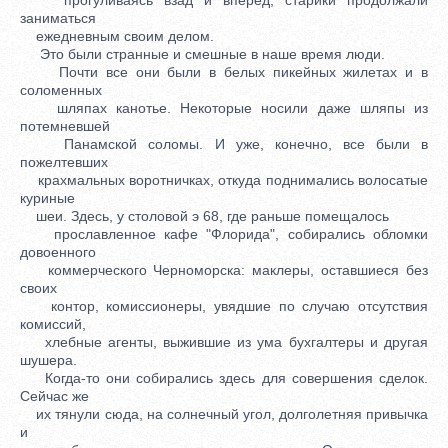
заниматься
ежедневным своим делом.
Это были странные и смешные в наше время люди.
Почти все они были в белых пикейных жилетах и в
соломенных
шляпах канотье. Некоторые носили даже шляпы из
потемневшей
Панамской соломы. И уже, конечно, все были в
пожелтевших
крахмальных воротничках, откуда поднимались волосатые
куриные
шеи. Здесь, у столовой э 68, где раньше помещалось
прославленное кафе "Флорида", собирались обломки
довоенного
коммерческого Черноморска: маклеры, оставшиеся без
своих
контор, комиссионеры, увядшие по случаю отсутствия
комиссий,
хлебные агенты, выжившие из ума бухгалтеры и другая
шушера.
Когда-то они собирались здесь для совершения сделок.
Сейчас же
их тянули сюда, на солнечный угол, долголетняя привычка
и