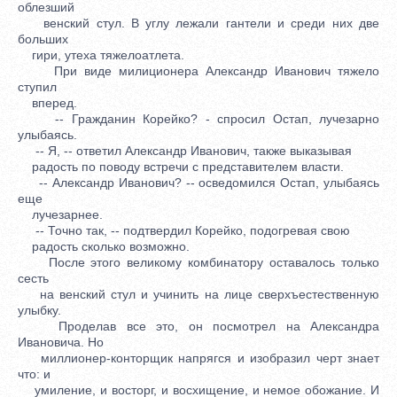
облезший
венский стул. В углу лежали гантели и среди них две
больших
гири, утеха тяжелоатлета.
При виде милиционера Александр Иванович тяжело
ступил
вперед.
-- Гражданин Корейко? - спросил Остап, лучезарно
улыбаясь.
-- Я, -- ответил Александр Иванович, также выказывая
радость по поводу встречи с представителем власти.
-- Александр Иванович? -- осведомился Остап, улыбаясь
еще
лучезарнее.
-- Точно так, -- подтвердил Корейко, подогревая свою
радость сколько возможно.
После этого великому комбинатору оставалось только
сесть
на венский стул и учинить на лице сверхъестественную
улыбку.
Проделав все это, он посмотрел на Александра
Ивановича. Но
миллионер-конторщик напрягся и изобразил черт знает
что: и
умиление, и восторг, и восхищение, и немое обожание. И