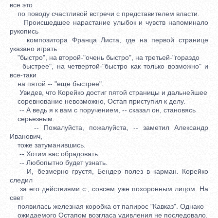
все это
по поводу счастливой встречи с представителем власти.
Происшедшее нарастание улыбок и чувств напоминало
рукопись
композитора Франца Листа, где на первой странице
указано играть
"быстро", на второй-"очень быстро", на третьей-"гораздо
быстрее", на четвертой-"быстро как только возможно" и
все-таки
на пятой -- "еще быстрее".
Увидев, что Корейко достиг пятой страницы и дальнейшее
соревнование невозможно, Остап приступил к делу.
-- А ведь я к вам с поручением, -- сказал он, становясь
серьезным.
-- Пожалуйста, пожалуйста, -- заметил Александр
Иванович,
тоже затуманившись.
-- Хотим вас обрадовать.
-- Любопытно будет узнать.
И, безмерно грустя, Бендер полез в карман. Корейко
следил
за его действиями с:, совсем уже похоронным лицом. На
свет
появилась железная коробка от папирос "Кавказ". Однако
ожидаемого Остапом возгласа удивления не последовало.