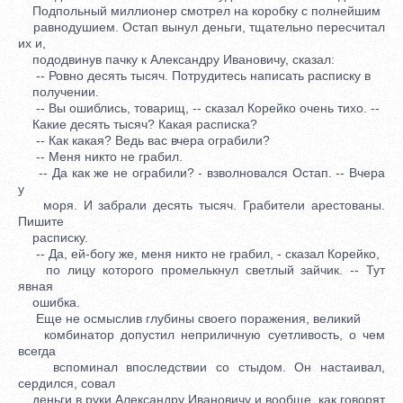
Подпольный миллионер смотрел на коробку с полнейшим
равнодушием. Остап вынул деньги, тщательно пересчитал
их и,
пододвинув пачку к Александру Ивановичу, сказал:
-- Ровно десять тысяч. Потрудитесь написать расписку в
получении.
-- Вы ошиблись, товарищ, -- сказал Корейко очень тихо. --
Какие десять тысяч? Какая расписка?
-- Как какая? Ведь вас вчера ограбили?
-- Меня никто не грабил.
-- Да как же не ограбили? - взволновался Остап. -- Вчера
у
моря. И забрали десять тысяч. Грабители арестованы.
Пишите
расписку.
-- Да, ей-богу же, меня никто не грабил, - сказал Корейко,
по лицу которого промелькнул светлый зайчик. -- Тут
явная
ошибка.
Еще не осмыслив глубины своего поражения, великий
комбинатор допустил неприличную суетливость, о чем
всегда
вспоминал впоследствии со стыдом. Он настаивал,
сердился, совал
деньги в руки Александру Ивановичу и вообще, как говорят