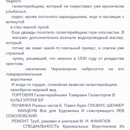
бедного
галантерейщика, который не переставал уже иронически
улыбаться,
сидел, кроме постылого карандашника, еще и часовщик с
воткнутой
в глаз черной лупой.
Еще дважды посетило галантерейщика горе-злосчастье. В
магазин дополнительно въехали водопроводный мастер,
который
тотчас же зажег какой-то паяльный примус, и совсем уже
странный
купец, решивший, что именно в 1930 году от рождества
христова
население Черноморска набросится на его
товаркрахмальные
воротнички.
И когда-то гордая, спокойная вывеска галантерейщика
приобрела мерзкий вид.
ТОРГОВЛЯ Галантерейными Товарами Галантпром В.
КУЛЬТУРТРИГЕР
ПОЧИНКА Разных часов Б. Павел Буре ГЛАЗИУС-ШЕНКЕР
КАНЦБУМ Все для Художника И совслужащего ЛЕВ
СОКОЛОВСКИЙ
РЕМОНТ Труб, раковин и унитазов М. Н. ФАНАТЮК
СПЕЦИАЛЬНОСТЬ Крахмальных Воротничков Из