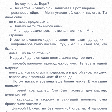
-- Что случилось, Боря?
-- Несчастье! - ответил он, запихивая в рот твердое
резиновое яйцо. -- Меня ужасно обложили налогом. Ты
даже себе
не можешь представить.
-- Почему же ты так много ешь?
-- Мне надо развлечься, -- отвечал частник. -- Мне
страшно.
И всю ночь частник ходил по своим комнатам, где одних
шифоньеров было восемь штук, и ел. Он съел все, что
было в
доме. Ему было страшно.
На другой день он сдал полмагазина под торговлю
писчебумажными принадлежностями. Теперь в одной
витрине
помещались галстуки и подтяжки, а в другой висел на двух
веревочках огромный желтый карандаш.
Потом настали времена еще более лихие. В магазине
появился
третий совладелец. Это был часовых дел мастер,
оттеснивший
карандаш в сторону и занявший половину окна
бронзовыми часами с
фигурой Психеи, но без минутной стрелки. И напротив