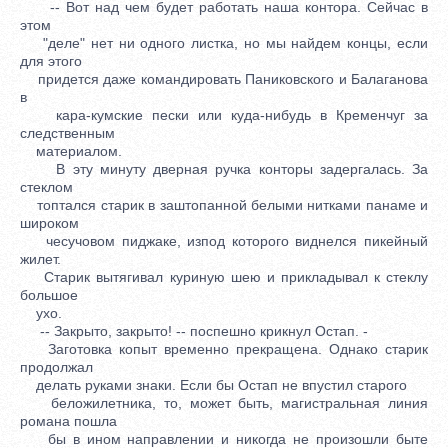
-- Вот над чем будет работать наша контора. Сейчас в
этом
"деле" нет ни одного листка, но мы найдем концы, если
для этого
придется даже командировать Паниковского и Балаганова
в
кара-кумские пески или куда-нибудь в Кременчуг за
следственным
материалом.
В эту минуту дверная ручка конторы задергалась. За
стеклом
топтался старик в заштопанной белыми нитками панаме и
широком
чесучовом пиджаке, изпод которого виднелся пикейный
жилет.
Старик вытягивал куриную шею и прикладывал к стеклу
большое
ухо.
-- Закрыто, закрыто! -- поспешно крикнул Остап. -
Заготовка копыт временно прекращена. Однако старик
продолжал
делать руками знаки. Если бы Остап не впустил старого
беложилетника, то, может быть, магистральная линия
романа пошла
бы в ином направлении и никогда не произошли быте