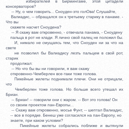
избирателей в Бирмингаме, этой цитадели
консерваторов?
-- Ну, о чем говорить... Сноуден-это голОва! Слушайте,
Валиадис, -- обращался он к третьему старику в панаме. -
Что вы
скажете насчет Сноудена?
-- Я скажу вам откровенно, - отвечала панама, - Сноудену
пальца в рот не клади. Я лично свой палец не положил бы.
И, нимало не смущаясь тем, что Сноуден ни за что на
свете
не позволил бы Валиадису лезть пальцем в свой рот,
старик
продолжал:
-- Но что бы вы ни говорили, я вам скажу
откровенно-Чемберлен все-таки тоже голова.
Пикейные жилеты поднимали плечи. Они не отрицали,
что
Чемберлен тоже голова. Но больше всего утешал их
Бриан.
-- Бриан! -- говорили они с жаром. -- Вот это голова! Он
со своим проектом пан-Европы...
-- Скажу вам откровенно, мосье Фунт, -- шептал Валиадис,
-- все в порядке. Бенеш уже согласился на пан-Европу, но
знаете, при каком условии?
Пикейные жилеты собрались поближе и вытянули