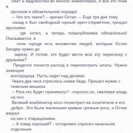
смет и ведомостей во многих экземплярах, и все это тоже
в
срочном и обязательном порядке.
-- Что это такое? -- кричал Остап. -- Еще три дня тому
назад я был свободный горный орел-стервятник, трещал
крыльями,
где хотел, а теперь пожалуйтеявка обязательна!
Оказывается, в
этом городе есть множество людей, которым Остап
Бендер нужен до
зарезу. И потом, кто будет вести всю эту переписку с
друзьями?
Придется понести расход и пересмотреть штаты. Нужна
знающая
конторщица. Пусть сидит над делами.
Через два часа стряслась новая беда. Пришел мужик с
тяжелым мешком.
-- Рога кто будет принимать? - спросил он, сваливая кладь
на пол.
Великий комбинатор косо посмотрел на посетителя и его
добро. Это были маленькие кривые грязные рога, и Остап
взирал
на них с отвращением.
-- А товар хороший? - осторожно спросил начальник
отделения.