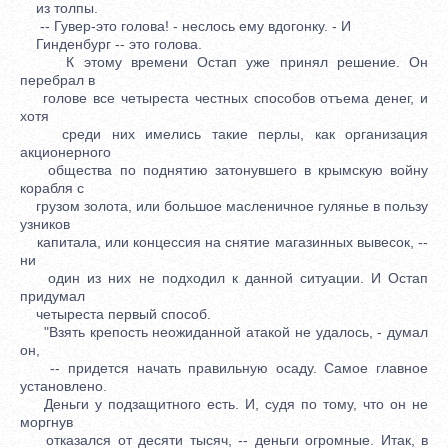
из толпы.
-- Гувер-это голова! - неслось ему вдогонку. - И
Гинденбург -- это голова.
К этому времени Остап уже принял решение. Он
перебрал в
голове все четыреста честных способов отъема денег, и
хотя
среди них имелись такие перлы, как организация
акционерного
общества по поднятию затонувшего в крымскую войну
корабля с
грузом золота, или большое масленичное гулянье в пользу
узников
капитала, или концессия на снятие магазинных вывесок, --
ни
один из них не подходил к данной ситуации. И Остап
придумал
четыреста первый способ.
"Взять крепость неожиданной атакой не удалось, - думал
он,
-- придется начать правильную осаду. Самое главное
установлено.
Деньги у подзащитного есть. И, судя по тому, что он не
моргнув
отказался от десяти тысяч, -- деньги огромные. Итак, в