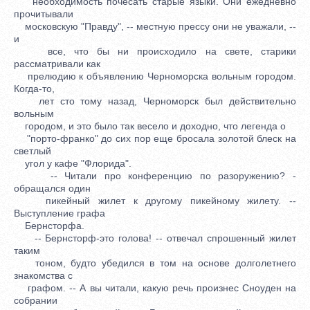
необходимость почесать старые языки. Они ежедневно
прочитывали
московскую "Правду", -- местную прессу они не уважали, --
и
все, что бы ни происходило на свете, старики
рассматривали как
прелюдию к объявлению Черноморска вольным городом.
Когда-то,
лет сто тому назад, Черноморск был действительно
вольным
городом, и это было так весело и доходно, что легенда о
"порто-франко" до сих пор еще бросала золотой блеск на
светлый
угол у кафе "Флорида".
-- Читали про конференцию по разоружению? -
обращался один
пикейный жилет к другому пикейному жилету. --
Выступление графа
Бернсторфа.
-- Бернсторф-это голова! -- отвечал спрошенный жилет
таким
тоном, будто убедился в том на основе долголетнего
знакомства с
графом. -- А вы читали, какую речь произнес Сноуден на
собрании