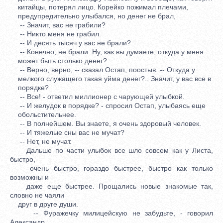
китайцы, потерял лицо. Корейко пожимал плечами,
предупредительно улыбался, но денег не брал,
-- Значит, вас не грабили?
-- Никто меня не грабил.
-- И десять тысяч у вас не брали?
-- Конечно, не брали. Ну, как вы думаете, откуда у меня
может быть столько денег?
-- Верно, верно, -- сказал Остап, поостыв. -- Откуда у
мелкого служащего такая уйма денег?.. Значит, у вас все в
порядке?
-- Все! - ответил миллионер с чарующей улыбкой.
-- И желудок в порядке? - спросил Остап, улыбаясь еще
обольстительнее.
-- В полнейшем. Вы знаете, я очень здоровый человек.
-- И тяжелые сны вас не мучат?
-- Нет, не мучат.
Дальше по части улыбок все шло совсем как у Листа,
быстро,
очень быстро, гораздо быстрее, быстро как только
возможны и
даже еще быстрее. Прощались новые знакомые так,
словно не чаяли
друг в друге души.
-- Фуражечку милицейскую не забудьте, - говорил
Александр