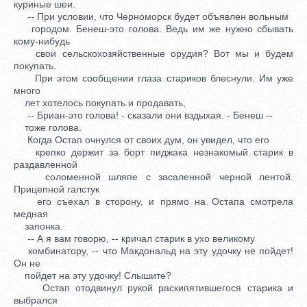
куриные шеи.
-- При условии, что Черноморск будет объявлен вольным
городом. Бенеш-это голова. Ведь им же нужно сбывать
кому-нибудь
свои сельскохозяйственные орудия? Вот мы и будем
покупать.
При этом сообщении глаза стариков блеснули. Им уже
много
лет хотелось покупать и продавать,
-- Бриан-это голова! - сказали они вздыхая. - Бенеш --
тоже голова.
Когда Остап очнулся от своих дум, он увидел, что его
крепко держит за борт пиджака незнакомый старик в
раздавленной
соломенной шляпе с засаленной черной лентой.
Прицепной галстук
его съехал в сторону, и прямо на Остапа смотрела
медная
запонка.
-- А я вам говорю, -- кричал старик в ухо великому
комбинатору, -- что Макдональд на эту удочку не пойдет!
Он не
пойдет на эту удочку! Слышите?
Остап отодвинул рукой раскипятившегося старика и
выбрался