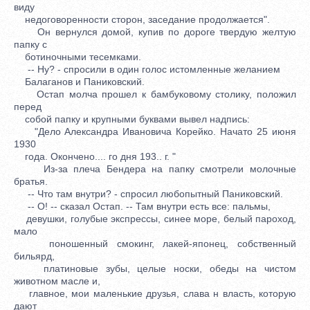
виду
недоговоренности сторон, заседание продолжается".
Он вернулся домой, купив по дороге твердую желтую
папку с
ботиночными тесемками.
-- Ну? - спросили в один голос истомленные желанием
Балаганов и Паниковский.
Остап молча прошел к бамбуковому столику, положил
перед
собой папку и крупными буквами вывел надпись:
"Дело Александра Ивановича Корейко. Начато 25 июня
1930
года. Окончено.... го дня 193.. г. "
Из-за плеча Бендера на папку смотрели молочные
братья.
-- Что там внутри? - спросил любопытный Паниковский.
-- О! -- сказал Остап. -- Там внутри есть все: пальмы,
девушки, голубые экспрессы, синее море, белый пароход,
мало
поношенный смокинг, лакей-японец, собственный
бильярд,
платиновые зубы, целые носки, обеды на чистом
животном масле и,
главное, мои маленькие друзья, слава н власть, которую
дают