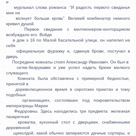
и
мурлыкал слова романса: "И радость первого свиданья
мне не
волнует больше кровь". Великий комбинатор немного
кривил душой.
Первое свидание с миллионером-конторщиком
возбуждало его. Войдя
в дом э 16 по Малой Касательной улице, он напялил на
себя
официальную фуражку и, сдвинув брови, постучал в
дверь.
Посредине комнаты стоял Александр Иванович. Он был в
сетке-безрукавке и уже успел надеть брюки мелкого
служащего.
Комната была обставлена с примерной бедностью,
принятой в
дореволюционное время в сиротских приютах и тому
подобных
организациях, состоявших под покровительством
императрицы Марии
Федоровны. Здесь находились три предмета: железная
лазаретная
кроватка, кухонный стол с дверцами, снабженными
деревянной
щеколдой, какой обычно запираются дачные сортиры, и