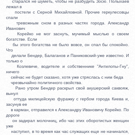
старался не шуметь, чтобы не разбудить Зосю. Полыхаев
лежал в
постели с Серной Михайловной. Прочие геркулесовцы
спали
тревожным сном в разных частях города. Александр
Иванович
Корейко не мог заснуть, мучимый мыслью о своем
богатстве. Если
бы этого богатства не было вовсе, он спал бы спокойно.
Что
делали Бендер, Балаганов и Паниковский-уже известно. И
только о
Козлевиче, водителе и собственнике "Антилопы-Гну",
ничего
сейчас не будет сказано, хотя уже стряслась с ним беда
чрезвычайно политичного свойства.
Рано утром Бендер раскрыл свой акушерский саквояж,
вынул
оттуда милицейскую фуражку с гербом города Киева и,
засунув ее
в карман, отправился к Александру Ивановичу Корейко. По
дороге
он задирал молочниц, ибо час этих оборотистых женщин
уже
наступил, в то время как час служащих еще не начинался,