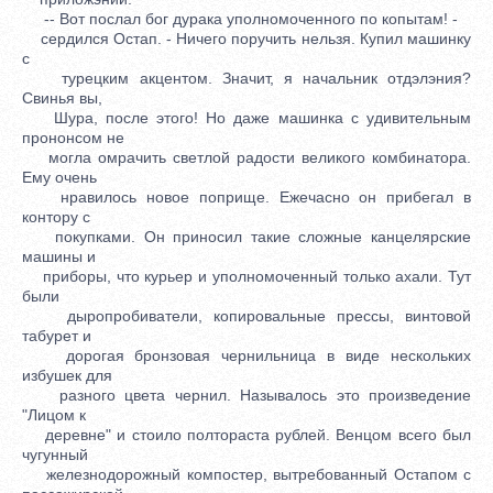
-- Вот послал бог дурака уполномоченного по копытам! -
сердился Остап. - Ничего поручить нельзя. Купил машинку
с
турецким акцентом. Значит, я начальник отдэлэния?
Свинья вы,
Шура, после этого! Но даже машинка с удивительным
прононсом не
могла омрачить светлой радости великого комбинатора.
Ему очень
нравилось новое поприще. Ежечасно он прибегал в
контору с
покупками. Он приносил такие сложные канцелярские
машины и
приборы, что курьер и уполномоченный только ахали. Тут
были
дыропробиватели, копировальные прессы, винтовой
табурет и
дорогая бронзовая чернильница в виде нескольких
избушек для
разного цвета чернил. Называлось это произведение
"Лицом к
деревне" и стоило полтораста рублей. Венцом всего был
чугунный
железнодорожный компостер, вытребованный Остапом с