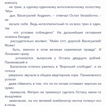
комнату
не трем, а одному-одинокому интеллигентному холостяку.
"Мон
дье, Васисуалий Андреич, -- отвечал Остап беззаботно, -
не
мучьте себя. Ведь интеллигентный-то из всех трех я один,
так
что условие соблюдено". На дальнейшие сетования
хозяина Бендер
рассудительно молвил: "Майн готт, дорогой Васисуалий!
Может
быть, именно в этом великая сермяжная правда". И
Лоханкин сразу
успокоился, выпросив у Остапа двадцать рублей.
Паниковский и
Балаганов отлично ужились в "Вороньей слободке", и их
голоса
уверенно звучали в общем квартирном хоре. Паниковского
успели
даже обвинить в том, что он по ночам отливает керосин из
чужих
примусов, Митрич не преминул сделать Остапу какое-то
въедливое
замечание, на что великий комбинатор молча толкнул его
в грудь.