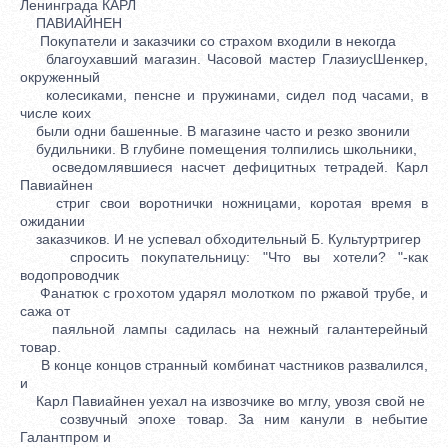
Ленинграда КАРЛ
ПАВИАЙНЕН
Покупатели и заказчики со страхом входили в некогда
благоухавший магазин. Часовой мастер ГлазиусШенкер,
окруженный
колесиками, пенсне и пружинами, сидел под часами, в
числе коих
были одни башенные. В магазине часто и резко звонили
будильники. В глубине помещения толпились школьники,
осведомлявшиеся насчет дефицитных тетрадей. Карл
Павиайнен
стриг свои воротнички ножницами, коротая время в
ожидании
заказчиков. И не успевал обходительный Б. Культуртригер
спросить покупательницу: "Что вы хотели? "-как
водопроводчик
Фанатюк с грохотом ударял молотком по ржавой трубе, и
сажа от
паяльной лампы садилась на нежный галантерейный
товар.
В конце концов странный комбинат частников развалился,
и
Карл Павиайнен уехал на извозчике во мглу, увозя свой не
созвучный эпохе товар. За ним канули в небытие
Галантпром и