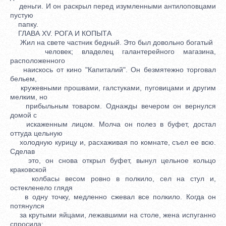
деньги. И он раскрыл перед изумленными антилоповцами
пустую
папку.
ГЛАВА XV. РОГА И КОПЫТА
Жил на свете частник бедный. Это был довольно богатый
человек; владелец галантерейного магазина,
расположенного
наискось от кино "Капиталий". Он безмятежно торговал
бельем,
кружевными прошвами, галстуками, пуговицами и другим
мелким, но
прибыльным товаром. Однажды вечером он вернулся
домой с
искаженным лицом. Молча он полез в буфет, достал
оттуда цельную
холодную курицу и, расхаживая по комнате, съел ее всю.
Сделав
это, он снова открыл буфет, вынул цельное кольцо
краковской
колбасы весом ровно в полкило, сел на стул и,
остекленело глядя
в одну точку, медленно сжевал все полкило. Когда он
потянулся
за крутыми яйцами, лежавшими на столе, жена испуганно
спросила: