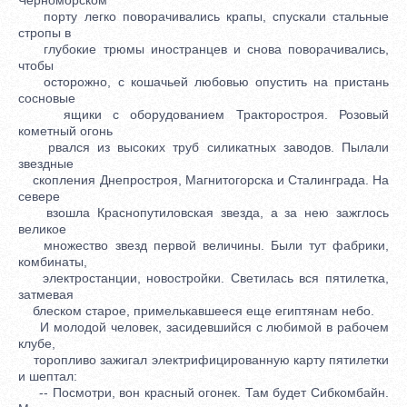
порту легко поворачивались крапы, спускали стальные
стропы в
глубокие трюмы иностранцев и снова поворачивались,
чтобы
осторожно, с кошачьей любовью опустить на пристань
сосновые
ящики с оборудованием Тракторостроя. Розовый
кометный огонь
рвался из высоких труб силикатных заводов. Пылали
звездные
скопления Днепростроя, Магнитогорска и Сталинграда. На
севере
взошла Краснопутиловская звезда, а за нею зажглось
великое
множество звезд первой величины. Были тут фабрики,
комбинаты,
электростанции, новостройки. Светилась вся пятилетка,
затмевая
блеском старое, примелькавшееся еще египтянам небо.
И молодой человек, засидевшийся с любимой в рабочем
клубе,
торопливо зажигал электрифицированную карту пятилетки
и шептал:
-- Посмотри, вон красный огонек. Там будет Сибкомбайн.