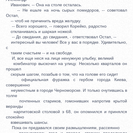
Иванович. -- Она на столе осталась.
-- Не ешьте на ночь сырых помидоров, -- советовал
Остап,
-- чтоб не причинить вреда желудку.
-- Всего хорошего, -- говорил Корейко, радостно
откланиваясь и шаркая ножкой.
-- До свидания, до свидания, - ответствовал Остап, --
интересный вы человек! Все у вас в порядке. Удивительно,
с
таким счастьем -- и на свободе.
И, все еще неся на лице ненужную улыбку, великий
комбинатор выскочил на улицу. Несколько кварталов он
прошел
скорым шагом, позабыв о том, что на голове его сидит
официальная фуражка с гербом города Киева,
совершенно
неуместным в городе Черноморске. И только очутившись в
толпе
почтенных стариков, гомонивших напротив крытой
веранды
нарпитовской столовой э 68, он опомнился и принялся
спокойно
взвешивать шансы.
Пока он предавался своим размышлениям, рассеянно
прогуливаясь взад и вперед, старики продолжали