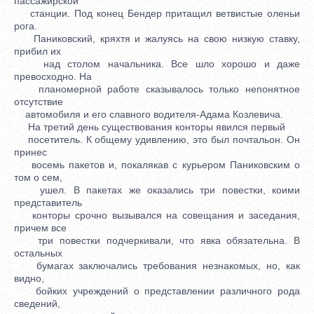
пассажирской
станции. Под конец Бендер притащил ветвистые оленьи
рога.
Паниковский, кряхтя и жалуясь на свою низкую ставку,
прибил их
над столом начальника. Все шло хорошо и даже
превосходно. На
планомерной работе сказывалось только непонятное
отсутствие
автомобиля и его славного водителя-Адама Козлевича.
На третий день существования конторы явился первый
посетитель. К общему удивлению, это был почтальон. Он
принес
восемь пакетов и, покалякав с курьером Паниковским о
том о сем,
ушел. В пакетах же оказались три повестки, коими
представитель
конторы срочно вызывался на совещания и заседания,
причем все
три повестки подчеркивали, что явка обязательна. В
остальных
бумагах заключались требования незнакомых, но, как
видно,
бойких учреждений о представлении различного рода
сведений,