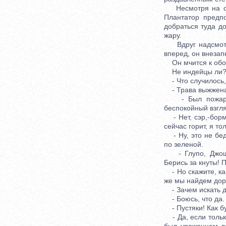
Несмотря на сво
Плантатор предп
добраться туда д
жару.
Вдруг надсмотрщ
вперед, он внезап
Он мчится к обозу
Не индейцы ли? Г
- Что случилось, 
- Трава выжжена.
- Был пожар? Н
беспокойный взгля
- Нет, сэр,-бормо
сейчас горит, я то
- Ну, это не бед
по зеленой.
- Глупо, Джош С
Берись за кнуты! 
- Но скажите, кап
же мы найдем дор
- Зачем искать до
- Боюсь, что да. 
- Пустяки! Как бу
- Да, если только