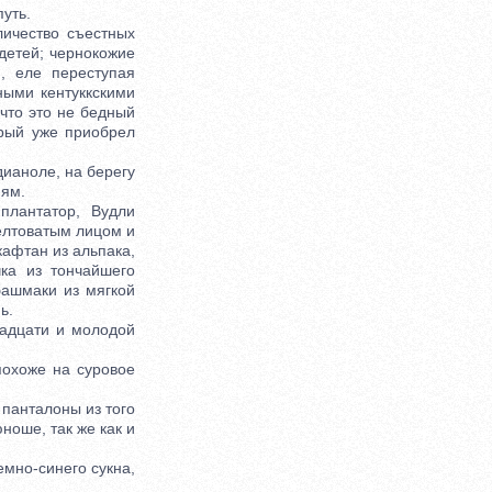
уть.
ичество съестных
детей; чернокожие
, еле переступая
ными кентуккскими
 что это не бедный
орый уже приобрел
ианоле, нa берегу
иям.
лантатор, Вудли
елтоватым лицом и
кафтан из альпака,
ка из тончайшего
башмаки из мягкой
ь.
адцати и молодой
охоже на суровое
панталоны из того
ноше, так же как и
мно-синего сукна,