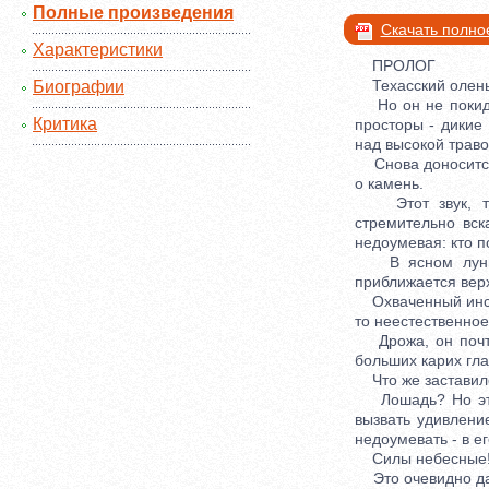
Полные произведения
Скачать полно
Характеристики
ПРОЛОГ
Техасский олень,
Биографии
Но он не покидае
Критика
просторы - дикие
над высокой траво
Снова доносится т
о камень.
Этот звук, так
стремительно вск
недоумевая: кто п
В ясном лунном 
приближается вер
Охваченный инстин
то неестественное 
Дрожа, он почти 
больших карих гла
Что же заставило
Лошадь? Но это о
вызвать удивление
недоумевать - в ег
Силы небесные! У
Это очевидно даж