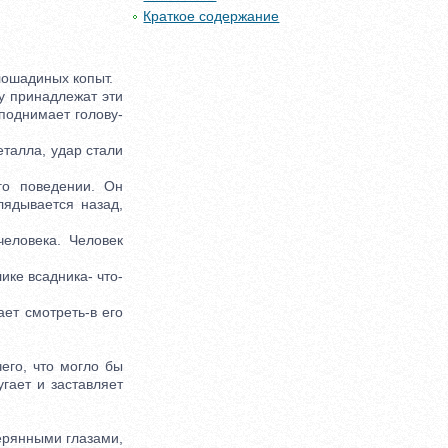
Краткое содержание
лошадиных копыт.
у принадлежат эти
поднимает голову-
еталла, удар стали
о поведении. Он
лядывается назад,
еловека. Человек
ике всадника- что-
ет смотреть-в его
его, что могло бы
угает и заставляет
ерянными глазами,