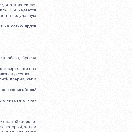
 что в их силах.
иль. Он надеется
рая на полуденную
в на сотню ярдов
н обоза, бросая
е говорил, что она
пиковая десятка.
ной прерии, как и
пошевеливайтесь!
отчитал его, - как
их на той стороне.
к, который, хотя и