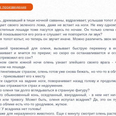
е произведение
 дремавший в тиши ночной саванны, вздрагивает, услышав топот 
т своего зеленого ложа, даже не встает на ноги. Не ему одном
 степные лошади тоже пасутся здесь по ночам. Он только слегка 
й показываются его рога-и слушает: не повторится ли звук?
опот копыт, но теперь он звучит иначе. Можно различить звон м
ой тревожный для оленя, вызывает быструю перемену в ег
акивает и мчится по прерии; но скоро он останавливается и ог
отревожил его сон?
свете южной ночи олень узнает злейшего своего врага - ч
хом на лошади.
ктивным страхом, олень готов уже снова бежать, но что-то в обл
- приковывает его к месту.
садится на задние ноги, поворачивает назад голову и продолжа
зах отражаются страх и недоумение.
 оленя так долго вглядываться в странную фигуру?
быкновенный конь, оседланный, взнузданный, - в нем нет нич
 или тревогу. Может быть, оленя испугал всадник? Да, это он п
о облике есть что-то уродливое, жуткое.
 всадника нет головы!
е для неразумного животного. Еще с минуту смотрит олень раст