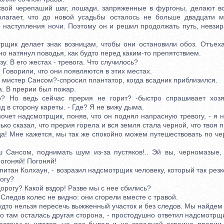
й черепаший шаг, лошади, запряженные в фургоны, делают все,
олагает, что до новой усадьбы осталось не больше двадцати м
о наступления ночи. Поэтому он и решил продолжать путь, невзи
ик делает знак возницам, чтобы они остановили обоз. Отъеха
но натянул поводья, как будто перед каким-то препятствием.
. В его жестах - тревога. Что случилось?
оворили, что они появляются в этих местах.
мистер Сансом?-спросил плантатор, когда всадник приблизился.
 В прерии был пожар.
о ведь сейчас прерия не горит? -быстро спрашивает хозяи
д в сторону кареты. - Где? Я не вижу дыма.
чет надсмотрщик, поняв, что он поднял напрасную тревогу, - я н
лько сказал, что прерия горела и вся земля стала черной, что твоя 
а! Мне кажется, мы так же спокойно можем путешествовать по чер
ансом, поднимать шум из-за пустяков!.. Эй вы, черномазые, 
Погоняй! Погоняй!
итан Колхаун, - возразил надсмотрщик человеку, который так резко 
огу?
рогу? Какой вздор! Разве мы с нее сбились?
Следов колес не видно: они сгорели вместе с травой.
дто нельзя пересечь выжженный участок и без следов. Мы найдем 
 там осталась другая сторона, - простодушно ответил надсмотрщи