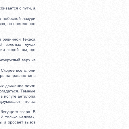
ивается с пути, а
 небесной лазури
ра; он постепенно
й равниной Техаса
В золотых лучах
ии людей там, где
лукруглый верх из
Скорее всего, они
рь направляется в
их движение почти
огадаться. Темные
в испуге антилопа
доумевают: что за
бегущего зверя. В
И только человек,
ы и бросает вызов