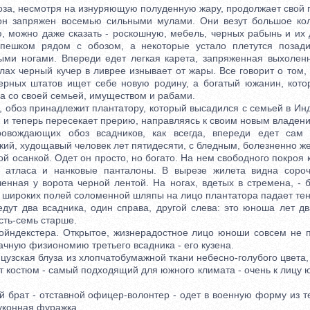
за, несмотря на изнуряющую полуденную жару, продолжает свой п
апряжен восемью сильными мулами. Они везут большое кол
ю, можно даже сказать - роскошную, мебель, черных рабынь и их 
 пешком рядом с обозом, а некоторые устало плетутся позади
ми ногами. Впереди едет легкая карета, запряженная выхолен
лах черный кучер в ливрее изнывает от жары. Все говорит о том,
ерных штатов ищет себе новую родину, а богатый южанин, кот
да со своей семьей, имуществом и рабами.
обоз принадлежит плантатору, который высадился с семьей в Инд
 и теперь пересекает прерию, направляясь к своим новым владен
дающих обоз всадников, как всегда, впереди едет сам п
кий, худощавый человек лет пятидесяти, с бледным, болезненно ж
ой осанкой. Одет он просто, но богато. На нем свободного покроя 
о атласа и нанковые панталоны. В вырезе жилета видна сороч
ченная у ворота черной лентой. На ногах, вдетых в стремена, - 
т широких полей соломенной шляпы на лицо плантатора падает тен
т два всадника, один справа, другой слева: это юноша лет дв
сть-семь старше.
декстера. Открытое, жизнерадостное лицо юноши совсем не п
ачную физиономию третьего всадника - его кузена.
ская блуза из хлопчатобумажной ткани небесно-голубого цвета, 
т костюм - самый подходящий для южного климата - очень к лицу ю
рат - отставной офицер-волонтер - одет в военную форму из те
суконная фуражка.