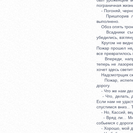
был уроженцем во
пограничная жизнь.
- Погоняй, черном
Пришпорив лошад
выполнено.
Обоз опять трону
Всадники съезжа
убедились, взглян
Кругом не видно н
Пожар прошел нед
все превратилось
Впереди, направ
теперь не лазорев
хочет здесь свети
Надсмотрщик сказ
Пожар, испепели
дорогу.
- Что же нам дела
- Что, делать, д
Если нам не удас
спустимся вниз... 
- Но, Кассий, вед
- Вряд ли... Мне
собьемся с дороги
- Хорошо, мой дру