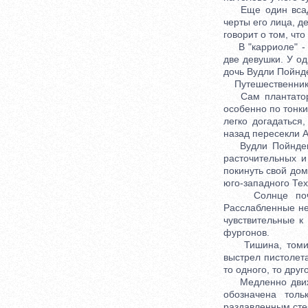
Еще один всадни
черты его лица, д
говорит о том, чт
В "карриоле" - л
две девушки. У од
дочь Вудли Пойнде
Путешественники 
Сам плантатор -
особенно по тонки
легко догадаться
назад пересекли А
Вудли Пойндекст
расточительных и
покинуть свой дом
юго-западного Тех
Солнце почти д
Расслабленные не
чувствительные к
фургонов.
Тишина, томител
выстрел пистолет
то одного, то друг
Медленно движет
обозначена тол
раздавленным сте