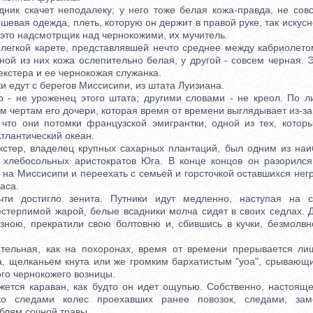
к скачет неподалеку; у него тоже белая кожа-правда, не совс
ешевая одежда, плеть, которую он держит в правой руке, так искусн
о это надсмотрщик над чернокожими, их мучитель.
егкой карете, представлявшей нечто среднее между кабриолетом
ной из них кожа ослепительно белая, у другой - совсем черная. 
кстера и ее чернокожая служанка.
едут с берегов Миссисипи, из штата Луизиана.
 не уроженец этого штата; другими словами - не креол. По ли
м чертам его дочери, которая время от времени выглядывает из-за
, что они потомки французской эмигрантки, одной из тех, котор
тлантический океан.
ер, владелец крупных сахарных плантаций, был одним из наи
 хлебосольных аристократов Юга. В конце концов он разорилс
 на Миссисипи и переехать с семьей и горсточкой оставшихся нег
аса.
остигло зенита. Путники идут медленно, наступая на со
стерпимой жарой, белые всадники молча сидят в своих седлах. 
 зною, прекратили свою болтовню и, сбившись в кучки, безмолвн
ьная, как на похоронах, время от времени прерывается лиш
а, щелканьем кнута или же громким бархатистым "уоа", срывающи
ого чернокожего возницы.
ся караван, как будто он идет ощупью. Собственно, настоящей
ько следами колес проехавших ранее повозок, следами, за
блям сочной травы.