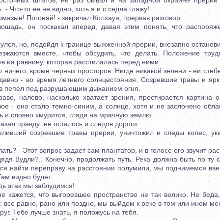
сточных штатов, не раз бывал и на западной окраине прерии 
 - Что-то ее не видно, хоть я и с седла гляжу!..
азые! Погоняй! - закричал Колхаун, прервав разговор.
ь, он поскакал вперед, давая этим понять, что распоряж
лся, но, подойдя к границе выжженной прерии, внезапно останови
ются вместе, чтобы обсудить, что делать. Положение трудн
ув иа равнину, которая расстилалась перед ними.
ичего, кроме черных просторов. Нигде никакой зелени - ни стебе
авно - во время летнего солнцестояния. Созревшие травы и ярк
 в пепел под разрушающим дыханием огня.
о, налево, насколько хватает зрения, простирается картина о
ое - оно стало темно-синим, а солнце, хотя и не заслонено обла
ть и словно хмурится, глядя на мрачную землю.
ал правду: не осталось и следов дороги.
вший созревшие травы прерии, уничтожил и следы колес, ук
ть? - Этот вопрос задает сам плантатор, и в голосе его звучит рас
ядя Вудли?.. Конечно, продолжать путь. Река должна быть по ту 
тся найти переправу на расстоянии полумили, мы поднимемся вве
Там видно будет.
ь этак мы заблудимся!
 кажется, что выгоревшее пространство не так велико. Не беда
: все равно, рано или поздно, мы выйдем к реке в том или ином ме
г. Тебе лучше знать, я положусь на тебя.