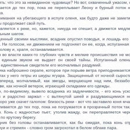
ять: что это за невиданное чудовище? Но вот, охваченный ужасом, 
ается до тех пор, пока не переплывает Леону и бурный поток н
а.
ния на убегающего в испуге оленя, как будто даже не заметив
ы продолжает свой путь.
ется к реке, но, кажется, никуда не спешит, а движется медл
ьным шагом.
ный своими мыслями, всадник опустил поводья, и лошадь его 
 Ни голосом, ни движением не подгоняет он ее, когда, испуганная
голову и, храпя, останавливается.
о власти каких-то глубоких чувств и мелкие происшествия не мо
и единым звуком не выдает он своей тайны. Испуганный олень
- единственные свидетели его молчаливых раздумий.
а наброшено серапе, которое при порыве ветра приподнимается 
гах у него гетры из шкуры ягуара. Защищенный от ночной сырост
вперед, молчаливый, как звезды, мерцающие над ним, беззабо
ве, как ночной ветерок, играющий складками его одежды.
по-видимому, вывело всадника из задумчивости, - его конь уско
ой и радостно заржал - с вытянутой шеей и раздувающимися н
оро уже скачет галопом: близость реки - вот что заставило коня мч
ается до тех пор, пока не погружается в прозрачный поток так,
н. Конь с жадностью пьет; утолив жажду, он переправляется чер
по крутому берегу.
 без головы останавливается, как бы ожидая, пока конь отр
руи и стремян - словно гром загрохотал в белом облаке пара.