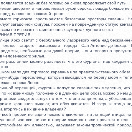
оявляется всадник без головы; он снова продолжает свой путь.
мая шпорами и направляемая рукой седока, лошадь больше не сб
еред, словно по знакомой тропе.
ого горизонта, простираются безлесные просторы саванны. На
илуэт загадочной фигуры, похожей на поврежденную статую кентав
овсем не исчезает в таинственных сумерках лунного света.
ЕННАЯ ПРЕРИЯ
е ярко светит с безоблачного лазоревого неба над бескрайне
 южнее старого испанского города Сан-Антонио-де-Бехар. 
редметы, необычные для дикой прерии, - они говорят о присутств
в человеческого жилья.
расстоянии можно разглядеть, что это фургоны; над каждым-по
отна.
ком мало для торгового каравана или правительственного обоза. 
му-нибудь переселенцу, который высадился на берегу моря и тепе
елков на реке Леоне.
ной вереницей, фургоны ползут по саванне так медленно, что 
ь по их взаимному положению в длинной цепи обоза можно о нем д
ргонами свидетельствуют о том, что они запряжены; а убегающая 
риком кроншнеп выдают, что обоз движется. И зверь и птица не
 вторглись в их дикие владения?
всей прерии не видно никакого движения: ни летящей птицы, ни 
уденный час все живое в прерии замирает или прячется в тень. 
столюбием или алчностью, нарушает законы тропической природ