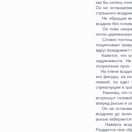
как бы силясь пон
Он не останавлив
страшного всадник
Не обращая внима
всадник без голов
Он тоже направля
почти церемониал
Словно поглощен
пощипывает траву.
вдруг вскидывает 
Кажется, что он в
задумчивости. Н
полуночная луна 
На плечи всадник
его фигуры; на но
ливней, он едет 
стрекочущие в тра
Наконец что-то, 
встряхнул голов
вперед рысью и ск
Он не останавлив
всаднику до коле
рысью взбирается 
Наверху всадник
Раздается лязг сб