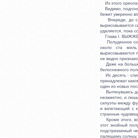
Из этого ореола п
Видимо, подгоняе
бежит уверенно вп
Впереди, до сам
вырисовывается с
удаляется, пока с
Глава I. ВЫЖЖ
Полуденное солнц
около ста миль
вырисовываются п
не видно признако
Даже на большом 
белоснежного пол
Их десять - слиш
принадлежат како
один из новых пос
Вытянувшись длин
незаметно, и лиш
силуэты между фу
и взлетающий с к
странные чудовища
Кроме этого, во 
этот знойный пол
подстрекаемый че
палящему солнцу.