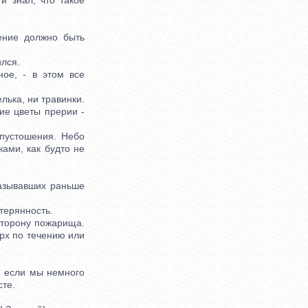
и знал, что такое
ение должно быть
лся.
ое, - в этом все
лька, ни травинки.
ие цветы прерии -
пустошения. Небо
ками, как будто не
азывавших раньше
терянность.
сторону пожарища.
рх по течению или
, если мы немного
сте.