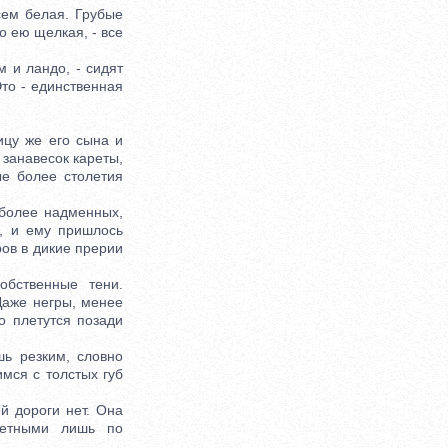
ем белая. Грубые
о ею щелкая, - все
 и ландо, - сидят
Это - единственная
цу же его сына и
 занавесок кареты,
ые более столетия
более надменных,
я, и ему пришлось
ров в дикие прерии
бственные тени.
Даже негры, менее
о плетутся позади
ь резким, словно
мся с толстых губ
 дороги нет. Она
метными лишь по