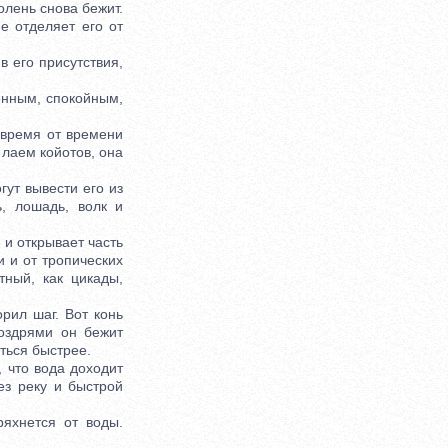
олень снова бежит.
е отделяет его от
 его присутствия,
енным, спокойным,
время от времени
 лаем койотов, она
гут вывести его из
, лошадь, волк и
и открывает часть
и и от тропических
тный, как цикады,
рил шаг. Вот конь
оздрями он бежит
аться быстрее.
 что вода доходит
ез реку и быстрой
яхнется от воды.