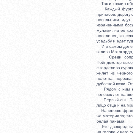
Так и хозяин обо
Каждый фургон з
припасов, дорогу
невольники идут
израненными босы
мулами; на ее коз
поселенец из сев
усадьбу и едет ту
И в самом деле, 
залива Матагорда,
Среди сопровож
Пойндекстер-высо
с горделиво суров
жилет из черног
полотна, перехва
дубленой кожи. О
Рядом с ним еду
человек лет на ше
Первый-сын Пойн
лицо отца и на мр
На юноше француз
же материала; это
белая панама.
Его двоюродный б
на голове у него 