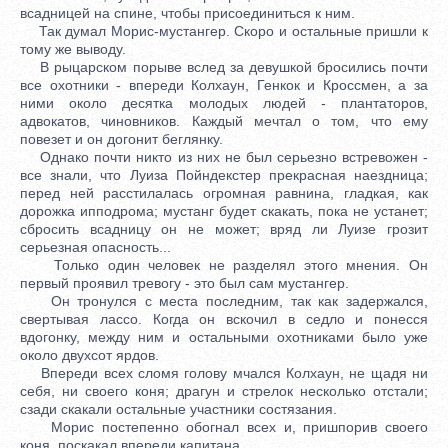
всадницей на спине, чтобы присоединиться к ним.
Так думал Морис-мустангер. Скоро и остальные пришли к
тому же выводу.
В рыцарском порыве вслед за девушкой бросились почти
все охотники - впереди Колхаун, Генкок и Кроссмен, а за
ними около десятка молодых людей - плантаторов,
адвокатов, чиновников. Каждый мечтал о том, что ему
повезет и он догонит беглянку.
Однако почти никто из них не был серьезно встревожен -
все знали, что Луиза Пойндекстер прекрасная наездница;
перед ней расстилалась огромная равнина, гладкая, как
дорожка ипподрома; мустанг будет скакать, пока не устанет;
сбросить всадницу он не может; вряд ли Луизе грозит
серьезная опасность...
Только один человек не разделял этого мнения. Он
первый проявил тревогу - это был сам мустангер.
Он тронулся с места последним, так как задержался,
свертывая лассо. Когда он вскочил в седло и понесся
вдогонку, между ним и остальными охотниками было уже
около двухсот ярдов.
Впереди всех сломя голову мчался Колхаун, не щадя ни
себя, ни своего коня; драгун и стрелок несколько отстали;
сзади скакали остальные участники состязания.
Морис постепенно обогнал всех и, пришпорив своего
коня, поскакал впереди капитана.