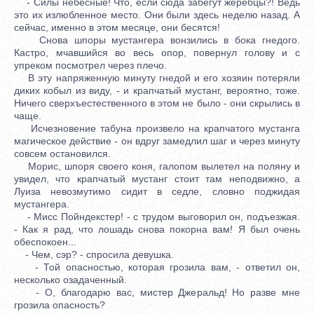
- Силы небесные! Что, если сюда забегут жеребцы?! Ведь
это их излюбленное место. Они были здесь неделю назад. А
сейчас, именно в этом месяце, они бесятся!
Снова шпоры мустангера вонзились в бока гнедого.
Кастро, мчавшийся во весь опор, повернул голову и с
упреком посмотрел через плечо.
В эту напряженную минуту гнедой и его хозяин потеряли
диких кобыл из виду, - и крапчатый мустанг, вероятно, тоже.
Ничего сверхъестественного в этом не было - они скрылись в
чаще.
Исчезновение табуна произвело на крапчатого мустанга
магическое действие - он вдруг замедлил шаг и через минуту
совсем остановился.
Морис, шпоря своего коня, галопом вылетел на поляну и
увидел, что крапчатый мустанг стоит там неподвижно, а
Луиза невозмутимо сидит в седле, словно поджидая
мустангера.
- Мисс Пойндекстер! - с трудом выговорил он, подъезжая.
- Как я рад, что лошадь снова покорна вам! Я был очень
обеспокоен...
- Чем, сэр? - спросила девушка.
- Той опасностью, которая грозила вам, - ответил он,
несколько озадаченный.
- О, благодарю вас, мистер Джеральд! Но разве мне
грозила опасность?