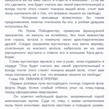
это сделаете, она будет считать вас своей укротительницей и
всегда после этого станет покорна вашей воле, стоит вам
лишь напомнить ей о том, что впервые лишило ее свободы.
Чопорная красавица возмутилась бы таким
предложением, кокетка отклонила бы его, а робкая девушка
испугалась бы.
Но Луиза Пойндекстер, правнучка французской
эмигрантки, ни минуты не колеблясь, без тени жеманства
или страха, встала и покинула своих аристократических
друзей. Следуя указаниям мустангера, она взяла веревку,
сплетенную из конского волоса, набросила ее на шею
укрощенного мустанга и отвела его в конюшню Каса-дель-
Корво.
Слова мустангера звучали у нее в ушах, эхом отдаваясь в
сердце: "Она будет считать вас своей укротительницей и
всегда после этого станет покорна вашей воле, стоит вам
лишь напомнить ей о том, что впервые лишило ее свободы".
Глава XIII. ПИКНИК В ПРЕРИИ
Первые розовые лучи восходящего солнца озарили флаг
форта Индж; более слабый отблеск упал на плац-парад
перед офицерскими квартирами.
Он осветил небольшой фургон, запряженный парой
мексиканских мулов. Судя по тому, с каким нетерпением
мулы били копытами, вертели хвостами и поводили ушами,