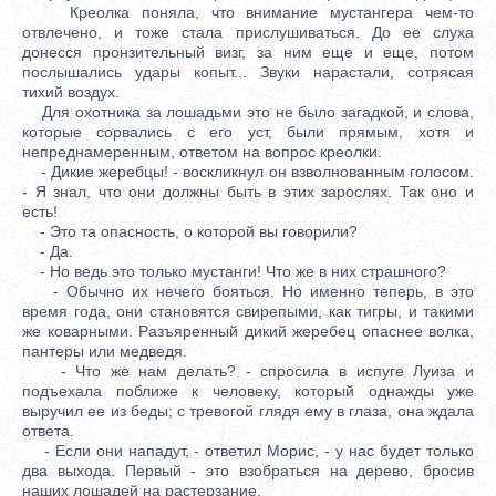
Креолка поняла, что внимание мустангера чем-то
отвлечено, и тоже стала прислушиваться. До ее слуха
донесся пронзительный визг, за ним еще и еще, потом
послышались удары копыт... Звуки нарастали, сотрясая
тихий воздух.
Для охотника за лошадьми это не было загадкой, и слова,
которые сорвались с его уст, были прямым, хотя и
непреднамеренным, ответом на вопрос креолки.
- Дикие жеребцы! - воскликнул он взволнованным голосом.
- Я знал, что они должны быть в этих зарослях. Так оно и
есть!
- Это та опасность, о которой вы говорили?
- Да.
- Но ведь это только мустанги! Что же в них страшного?
- Обычно их нечего бояться. Но именно теперь, в это
время года, они становятся свирепыми, как тигры, и такими
же коварными. Разъяренный дикий жеребец опаснее волка,
пантеры или медведя.
- Что же нам делать? - спросила в испуге Луиза и
подъехала поближе к человеку, который однажды уже
выручил ее из беды; с тревогой глядя ему в глаза, она ждала
ответа.
- Если они нападут, - ответил Морис, - у нас будет только
два выхода. Первый - это взобраться на дерево, бросив
наших лошадей на растерзание.