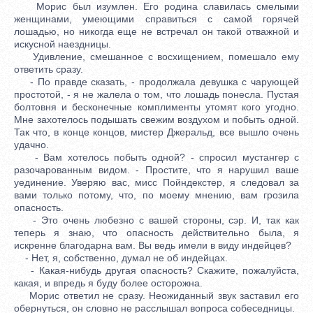
Морис был изумлен. Его родина славилась смелыми
женщинами, умеющими справиться с самой горячей
лошадью, но никогда еще не встречал он такой отважной и
искусной наездницы.
Удивление, смешанное с восхищением, помешало ему
ответить сразу.
- По правде сказать, - продолжала девушка с чарующей
простотой, - я не жалела о том, что лошадь понесла. Пустая
болтовня и бесконечные комплименты утомят кого угодно.
Мне захотелось подышать свежим воздухом и побыть одной.
Так что, в конце концов, мистер Джеральд, все вышло очень
удачно.
- Вам хотелось побыть одной? - спросил мустангер с
разочарованным видом. - Простите, что я нарушил ваше
уединение. Уверяю вас, мисс Пойндекстер, я следовал за
вами только потому, что, по моему мнению, вам грозила
опасность.
- Это очень любезно с вашей стороны, сэр. И, так как
теперь я знаю, что опасность действительно была, я
искренне благодарна вам. Вы ведь имели в виду индейцев?
- Нет, я, собственно, думал не об индейцах.
- Какая-нибудь другая опасность? Скажите, пожалуйста,
какая, и впредь я буду более осторожна.
Морис ответил не сразу. Неожиданный звук заставил его
обернуться, он словно не расслышал вопроса собеседницы.