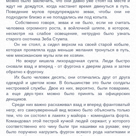
можно было заключить, что они давно уже стоят на месте и
ждут не дождутся, когда настанет время двинуться в путь.
Поведение мулов предупреждало зевак, чтобы они не
подходили близко и не попадались им под копыта.
Собственно говоря, зевак и не было, если не считать
человека огромного роста, в войлочной шляпе, в котором,
несмотря на слабое освещение, нетрудно было узнать
старого охотника Зеба Стумпа.
Он не стоял, а сидел верхом на своей старой кобыле,
которая проявляла куда меньше желания тронуться в путь,
чем мексиканские мулы или ее хозяин.
Но вокруг кишела лихорадочная суета. Люди быстро
сновали взад и вперед - от фургона к дверям дома и затем
обратно к фургону.
Их было человек десять; они отличались друг от друга
одеждой и цветом кожи. В большинстве это были солдаты
нестроевой службы. Двое из них, вероятно, были поварами,
а еще двух-трех можно было принять за офицерских
денщиков.
Среди них важно расхаживал взад и вперед франтоватый
негр; его самоуверенный вид можно было объяснить только
тем, что он состоял в лакеях у майора - коменданта форта.
Командовал этой пестрой кучкой людей сержант, у которого
соответственно его чину были три нашивки на рукаве; ему
было поручено нагрузить фургон всякого рода напитками и