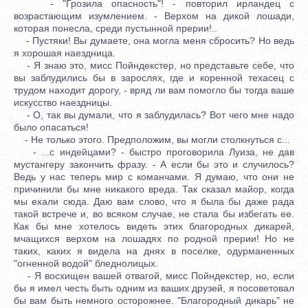
- "Грозила опасность"! - повторил ирландец с
возрастающим изумлением. - Верхом на дикой лошади,
которая понесла, среди пустынной прерии!..
- Пустяки! Вы думаете, она могла меня сбросить? Но ведь
я хорошая наездница.
- Я знаю это, мисс Пойндекстер, но представьте себе, что
вы заблудились бы в зарослях, где и коренной техасец с
трудом находит дорогу, - вряд ли вам помогло бы тогда ваше
искусство наездницы.
- О, так вы думали, что я заблудилась? Вот чего мне надо
было опасаться!
- Не только этого. Предположим, вы могли столкнуться с...
- ...с индейцами? - быстро проговорила Луиза, не дав
мустангеру закончить фразу. - А если бы это и случилось?
Ведь у нас теперь мир с команчами. Я думаю, что они не
причинили бы мне никакого вреда. Так сказал майор, когда
мы ехали сюда. Даю вам слово, что я была бы даже рада
такой встрече и, во всяком случае, не стала бы избегать ее.
Как бы мне хотелось видеть этих благородных дикарей,
мчащихся верхом на лошадях по родной прерии! Но не
таких, каких я видела на днях в поселке, одурманенных
"огненной водой" бледнолицых.
- Я восхищен вашей отвагой, мисс Пойндекстер, но, если
бы я имел честь быть одним из ваших друзей, я посоветовал
бы вам быть немного осторожнее. "Благородный дикарь" не