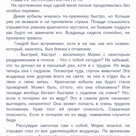
На протяжении еще одной мили погоня продолжалась без
особых перемен.
Дикие кобылы мчались по-прежнему быстро, но больше
уже не визжали и не проявляли страха. Позади слышалось
отрывистое ржание крапчатого мустанга, но бывшие подруги
как будто не замечали его. Всадница сидела спокойно, не
проявляя тревоги.
Гнедой был встревожен, хотя и не так, как его хозяин,
который, казалось, был близок к отчаянию.
- Быстрей, Кастро! - воскликнул Морис с некоторым
раздражением в голосе. - Что с тобой сегодня? Не забывай,
что ты догнал ее в прошлый раз, хотя и с трудом. Но ведь
теперь она с седоком. Посмотри туда, глупое животное! Эта
всадница мне дороже всего на свете, за нее я отдал бы и
твою и свою жизнь... Крапчатая кобыла как будто стала
проворней. Может быть, оттого, что она объезжена? Или
лошади вообще бегают быстрее с седоком на спине? Что,
если я потеряю ее из виду? Это в самом деле начинает
выглядеть неприятно! Она может попасть в очень трудное
положение. Хуже того: ей грозит опасность. Серьезная
опасность. Если я потеряю ее из виду, наверняка случится
беда.
Рассуждая шепотом сам с собой, Морис мчался, не
отрывая глаз от все удаляющейся всадницы. По временам