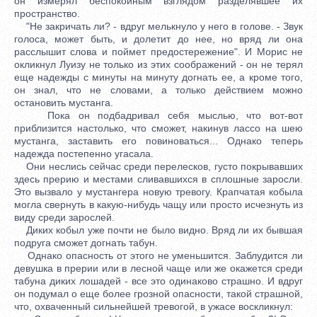
он измерял беспокойным взглядом разделявшее их
пространство.
"Не закричать ли? - вдруг мелькнуло у него в голове. - Звук
голоса, может быть, и долетит до нее, но вряд ли она
расслышит слова и поймет предостережение". И Морис не
окликнул Луизу не только из этих соображений - он не терял
еще надежды с минуты на минуту догнать ее, а кроме того,
он знал, что не словами, а только действием можно
остановить мустанга.
Пока он подбадривал себя мыслью, что вот-вот
приблизится настолько, что сможет, накинув лассо на шею
мустанга, заставить его повиноваться... Однако теперь
надежда постепенно угасала.
Они неслись сейчас среди перелесков, густо покрывавших
здесь прерию и местами сливавшихся в сплошные заросли.
Это вызвало у мустангера новую тревогу. Крапчатая кобыла
могла свернуть в какую-нибудь чащу или просто исчезнуть из
виду среди зарослей.
Диких кобыл уже почти не было видно. Вряд ли их бывшая
подруга сможет догнать табун.
Однако опасность от этого не уменьшится. Заблудится ли
девушка в прерии или в лесной чаще или же окажется среди
табуна диких лошадей - все это одинаково страшно. И вдруг
он подумал о еще более грозной опасности, такой страшной,
что, охваченный сильнейшей тревогой, в ужасе воскликнул: