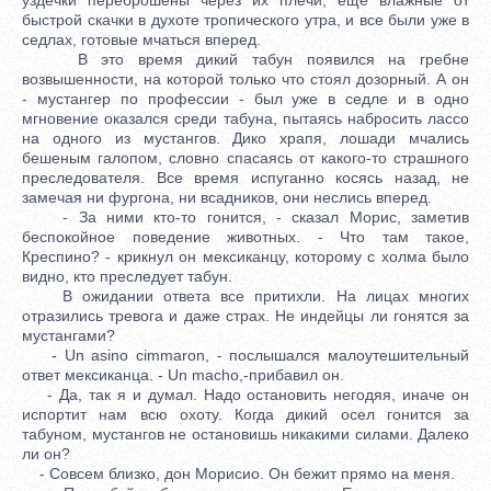
быстрой скачки в духоте тропического утра, и все были уже в
седлах, готовые мчаться вперед.
В это время дикий табун появился на гребне
возвышенности, на которой только что стоял дозорный. А он
- мустангер по профессии - был уже в седле и в одно
мгновение оказался среди табуна, пытаясь набросить лассо
на одного из мустангов. Дико храпя, лошади мчались
бешеным галопом, словно спасаясь от какого-то страшного
преследователя. Все время испуганно косясь назад, не
замечая ни фургона, ни всадников, они неслись вперед.
- За ними кто-то гонится, - сказал Морис, заметив
беспокойное поведение животных. - Что там такое,
Креспино? - крикнул он мексиканцу, которому с холма было
видно, кто преследует табун.
В ожидании ответа все притихли. На лицах многих
отразились тревога и даже страх. Не индейцы ли гонятся за
мустангами?
- Un asino cimmaron, - послышался малоутешительный
ответ мексиканца. - Un macho,-прибавил он.
- Да, так я и думал. Надо остановить негодяя, иначе он
испортит нам всю охоту. Когда дикий осел гонится за
табуном, мустангов не остановишь никакими силами. Далеко
ли он?
- Совсем близко, дон Морисио. Он бежит прямо на меня.