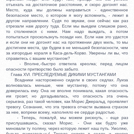
отъехать на достаточное расстояние, и скоро догонят нас.
Место, куда мы должны направиться - единственное
безопасное место, о котором я могу вспомнить, - лежит в
другом направлении. Судя по звукам, они сейчас как раз
отрезали нам дорогу туда. Если мы выедем слишком рано,
то столкнемся с ними. Нам надо выждать, а потом
попытаться проскользнуть позади них. Если нам это удастся
и если они не догонят нас на протяжении двух миль, то мы
достигнем места, где будем в не меньшей безопасности, чем
за изгородью кораля в Каса-дель-Корво. Уверены ли вы, что
справитесь с вашим мустангом?
- Вполне,-быстро ответила креолка; перед лицом
опасности притворство было забыто.
Глава XVI. ПРЕСЛЕДУЕМЫЕ ДИКИМИ МУСТАНГАМИ
Всадники настороженно сидели в своих седлах. Луиза
волновалась меньше, чем мустангер, потому что она
доверилась ему. Она не вполне понимала, какая опасность
им грозит, но догадывалась, что опасность эта очень
серьезна, раз такой человек, как Морис Джеральд, проявляет
тревогу. Сознание, что эта тревога отчасти вызвана страхом
за нее, вопреки всему, наполняло ее сердце радостью.
- Теперь, пожалуй, мы можем рискнуть, - еще раз
прислушавшись, сказал Морис. - Они как будто уже
миновали ту поляну, через которую лежит наш путь. Умоляю,
будьте внимательны! Твердо сидите в седле и крепко