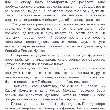
дичь к обеду, надо позавтракать до рассвета. Мне
необходимо иметь запас времени, иначе я не обещаю вести
вашу компанию, да еще по дороге охотиться за индюками.
Так вот, сержант, если хочешь, чтобы знатные гости жевали
индюка за сегодняшним обедом, давай команду трогаться.
Убедительная речь старого охотника подействовала на
сержанта, и он сделал все, что от него зависело, чтобы
поскорее двинуться в путь вместе со всеми белыми и
черными помощниками. И вскоре после этого обоз с
провизией, предводительствуемый Зебом Стумпом, уже
двигался через широкую равнину, расстилающуюся между
Леоной и Рио-де-Нуэсес.
Не прошло и двадцати минут после отъезда фургона с
провизией, как на плац-параде стало собираться общество,
которое выглядело несколько иначе.
Появились дамы верхом на лошадях, но их сопровождали
не грумы, как это бывает во время охоты в Англии, а друзья
или знакомые, отцы, братья, женихи, мужья. Почти все, кто
был на новоселье у Пойндекстера, собрались здесь.
Приехал и сам плантатор, его сын Генри, племянник
Кассий Колхаун и дочь Луиза. Молодая девушка была
верхом на крапчатом мустанге, который привлек к себе
общее внимание на празднике в Каса-дель-Корво.
Пикник устраивался, чтобы отблагодарить Пойндекстера
за его гостеприимство; майор и офицеры были хозяевами,