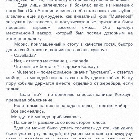
Едва лишь запенилось в бокалах вино из немецких
погребков Сан-Антонио и синева неба стала казаться глубже,
а зелень еще изумруднее, как внезапный крик "Mustenos!"
заглушил гул голосов, и полувысказанные признания были
прерваны взрывом веселого смеха. Это крикнул
мексиканский вакеро, который был послан дозорным на
холм неподалеку.
Морис, приглашенный к столу в качестве гостя, быстро
допил свой стакан и, вскочив на лошадь, крикнул:
- Cavallada?
- Нет, - ответил мексиканец, - manada.
- Что они там болтают? - спросил Колхаун.
- Mustenos - по-мексикански значит "мустанги", - ответил
майор, - а манадой они называют табун диких кобыл. В эту
пору кобылы держатся вместе, отдельно от жеребцов, если
только...
- Если что? - нетерпеливо спросил капитаи Колхаун,
прерывая объяснение.
- Если только на них не нападают ослы, - ответил майор.
Все засмеялись.
Между тем манада приближалась.
- На коней! - раздались со всех сторон голоса.
Едва ли можно было успеть сосчитать до ста, как удила
были уже во рту лошадей, не успевших прожевать кукурузу,
уздечки переброшены через их плечи, еще влажные от