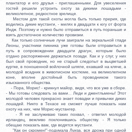
плантатор и его друзья - приглашенными. Для увеселения
гостей решили устроить охоту за дикими лошадьми -
великолепное, редкостное зрелище.
Местом для такой охоты могла быть только прерия, где
водились дикие мустанги, - милях в двадцати к югу от форта
Индж. Поэтому и нужно было отправиться в путь пораньше и
взять достаточное количество провизии.
Как только солнечные лучи заиграли на зеркальной глади
Леоны, участники пикника уже готовы были отправиться в
путь в сопровождении двадцати драгун, которым было
отдано распоряжение держаться позади. Как и у слуг, у них
был свой проводник, но не старый следопыт в выцветшей
куртке, в поношенной войлочной шляпе, ехавший на кляче, а
молодой всадник в живописном костюме, на великолепном
коне, вполне достойный быть проводником такого
изысканного общества.
- Пора, Морис! - крикнул майор, видя, что все уже в сборе.
- Мы готовы следовать эа вами... Леди и джентльмены! Этот
молодой человек прекрасно знает повадки и привычки диких
лошадей. Никто в Техасе не сможет лучше показать нам
охоту на них, чем Морис-мустангер.
- Я не заслуживаю таких похвал, - ответил молодой
ирландец, вежливо поклонившись обществу. - Я только
обещаю показать вам, где водятся мустанги.
"Как он скромен!"-подумала Луиза, вся дрожа при одной