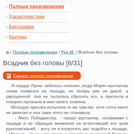
Полные произведения
Характеристики
Биографии
Критика
/
Полные произведения
/
Рид М.
/
Всадник без головы
Всадник без головы [6/31]
Скачать полное произведение
И сердце Луизы забилось сильнее, когда Морис-мустангер
снова появился на лошади, но теперь уже не дикой, а
укрощенной: она не пыталась сбросить его, а притихла и
покорно признала в нем своего хозяина.
Молодая креолка испытала то же чувство, хотя этого никто
не заметил и она сама этого не сознавала.
- Мисс Пойндекстер, - сказал мустангер, соскакивая с
лошади и не обращая внимания на встретивший его гром
рукоплесканий, - могу ли я попросить вас подойти к лошади,
набросить ей на шею лассо и отвести в конюшню? Если вы