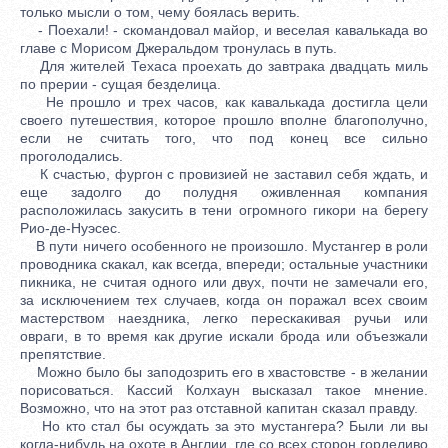
только мысли о том, чему боялась верить.
- Поехали! - скомандовал майор, и веселая кавалькада во
главе с Морисом Джеральдом тронулась в путь.
Для жителей Техаса проехать до завтрака двадцать миль
по прерии - сущая безделица.
Не прошло и трех часов, как кавалькада достигла цели
своего путешествия, которое прошло вполне благополучно,
если не считать того, что под конец все сильно
проголодались.
К счастью, фургон с провизией не заставил себя ждать, и
еще задолго до полудня оживленная компания
расположилась закусить в тени огромного гикори на берегу
Рио-де-Нуэсес.
В пути ничего особенного не произошло. Мустангер в роли
проводника скакал, как всегда, впереди; остальные участники
пикника, не считая одного или двух, почти не замечали его,
за исключением тех случаев, когда он поражал всех своим
мастерством наездника, легко перескакивая ручьи или
овраги, в то время как другие искали брода или объезжали
препятствие.
Можно было бы заподозрить его в хвастовстве - в желании
порисоваться. Кассий Колхаун высказал такое мнение.
Возможно, что на этот раз отставной капитан сказал правду.
Но кто стал бы осуждать за это мустангера? Были ли вы
когда-нибудь на охоте в Англии, где со всех сторон горделиво