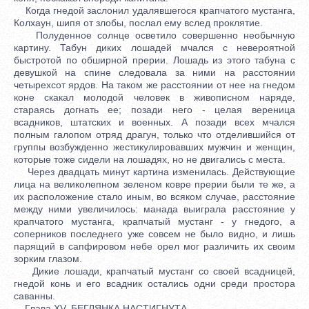
Когда гнедой заслонил удалявшегося крапчатого мустанга,
Колхаун, шипя от злобы, послал ему вслед проклятие.
Полуденное солнце осветило совершенно необычную
картину. Табун диких лошадей мчался с невероятной
быстротой по обширной прерии. Лошадь из этого табуна с
девушкой на спине следовала за ними на расстоянии
четырехсот ярдов. На таком же расстоянии от нее на гнедом
коне скакал молодой человек в живописном наряде,
стараясь догнать ее; позади него - целая вереница
всадников, штатских и военных. А позади всех мчался
полным галопом отряд драгун, только что отделившийся от
группы возбужденно жестикулировавших мужчин и женщин,
которые тоже сидели на лошадях, но не двигались с места.
Через двадцать минут картина изменилась. Действующие
лица на великолепном зеленом ковре прерии были те же, а
их расположение стало иным, во всяком случае, расстояние
между ними увеличилось: манада выиграла расстояние у
крапчатого мустанга, крапчатый мустанг - у гнедого, а
соперников последнего уже совсем не было видно, и лишь
парящий в сапфировом небе орел мог различить их своим
зорким глазом.
Дикие лошади, крапчатый мустанг со своей всадницей,
гнедой конь и его всадник остались одни среди простора
саванны.
Глава XV. БЕГЛЯНКА НАСТИГНУТА