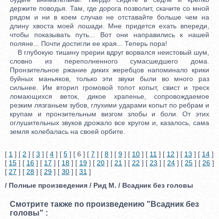
держите поводья. Там, где дорога позволит, скачите со мной
рядом и ни в коем случае не отставайте больше чем на
длину хвоста моей лошади. Мне придется ехать впереди,
чтобы показывать путь... Вот они направились к нашей
поляне... Почти достигли ее края... Теперь пора!
В глубокую тишину прерии вдруг ворвался неистовый шум,
словно из переполненного сумасшедшего дома.
Пронзительное ржание диких жеребцов напоминало крики
буйных маньяков, только эти звуки были во много раз
сильнее. Им вторил громовой топот копыт, свист и треск
ломающихся веток, дикое храпенье, сопровождаемое
резким лязганьем зубов, глухими ударами копыт по ребрам и
крупам и пронзительным визгом злобы и боли. От этих
оглушительных звуков дрожало все кругом и, казалось, сама
земля колебалась на своей орбите.
[
1
] [
2
] [
3
] [
4
] [
5
] [ 6 ] [
7
] [
8
] [
9
] [
10
] [
11
] [
12
] [
13
] [
14
]
[
15
] [
16
] [
17
] [
18
] [
19
] [
20
] [
21
] [
22
] [
23
] [
24
] [
25
] [
26
]
[
27
] [
28
] [
29
] [
30
] [
31
]
/ Полные произведения / Рид М. / Всадник без головы
Смотрите также по произведению "Всадник без
головы" :