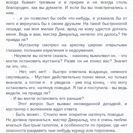
всегда бывает трезвым и в прерии и не всегда столь
благороден, как вы думаете. И если бы вы повстречались с
ним...
- ...и он позволил бы себе что-нибудь, я ускакала бы от
него и вернулась бы к своим друзьям. На такой быстроногой
лошади, как моя милая Луна, вряд ли кому удастся догнать
меня. Ведь и вам, мистер Джеральд, нелегко это далось? Не
правда ли?
Мустангер смотрел на креолку широко открытыми
глазами, полными изумления и недоумения.
- Неужели вы хотите сказать, - наконец вымолвил он, - что
могли остановить мустанга? Разве он не понес вас? Значит
ли это, что...
- Нет, нет, нет! - быстро ответила всадница, немного
смутившись. - Мустанг действительно понес меня, но только
вначале, а потом я... я увидела - уже под конец, - что могу
остановить его, натянув поводья. Я так и поступила - вы ведь
видели, не правда ли?
- И вы могли остановить его раньше?
Этот вопрос был вызван неожиданной догадкой, и
мустангер с волнением ждал ответа.
- Быть может... Стоило мне покрепче натянуть поводья...
Но должна признаться, мистер Джеральд, что я очень люблю
мчаться быстрым галопом, в особенности по прерии, где нет
опасности раздавить чью-нибудь курицу или поросенка.