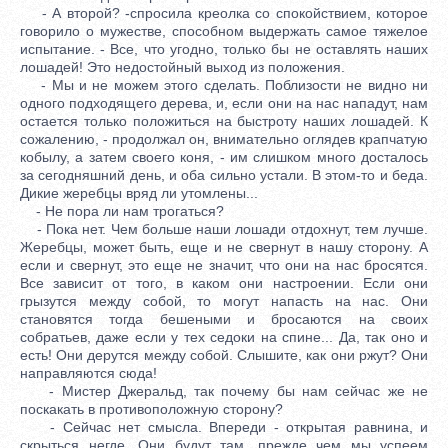
- А второй? -спросила креолка со спокойствием, которое
говорило о мужестве, способном выдержать самое тяжелое
испытание. - Все, что угодно, только бы не оставлять наших
лошадей! Это недостойный выход из положения.
- Мы и не можем этого сделать. Поблизости не видно ни
одного подходящего дерева, и, если они на нас нападут, нам
остается только положиться на быстроту наших лошадей. К
сожалению, - продолжал он, внимательно оглядев крапчатую
кобылу, а затем своего коня, - им слишком много досталось
за сегодняшний день, и оба сильно устали. В этом-то и беда.
Дикие жеребцы вряд ли утомлены...
- Не пора ли нам трогаться?
- Пока нет. Чем больше наши лошади отдохнут, тем лучше.
Жеребцы, может быть, еще и не свернут в нашу сторону. А
если и свернут, это еще не значит, что они на нас бросятся.
Все зависит от того, в каком они настроении. Если они
грызутся между собой, то могут напасть на нас. Они
становятся тогда бешеными и бросаются на своих
собратьев, даже если у тех седоки на спине... Да, так оно и
есть! Они дерутся между собой. Слышите, как они ржут? Они
направляются сюда!
- Мистер Джеральд, так почему бы нам сейчас же не
поскакать в противоположную сторону?
- Сейчас нет смысла. Впереди - открытая равнина, и
скрыться негде. Они будут там, прежде чем мы успеем