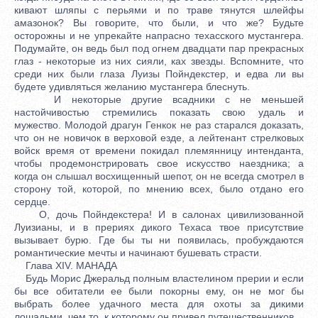
кивают шляпы с перьями и по траве тянутся шлейфы
амазонок? Вы говорите, что были, и что же? Будьте
осторожны и не упрекайте напрасно техасского мустангера.
Подумайте, он ведь был под огнем двадцати пар прекрасных
глаз - некоторые из них сияли, ках звезды. Вспомните, что
среди них были глаза Луизы Пойндекстер, и едва ли вы
будете удивляться желанию мустангера блеснуть.
И некоторые другие всадники с не меньшей
настойчивостью стремились показать свою удаль и
мужество. Молодой драгун Генкок не раз старался доказать,
что он не новичок в верховой езде, а лейтенант стрелковых
войск время от времени покидал племянницу интенданта,
чтобы продемонстрировать свое искусство наездника; а
когда он слышал восхищенный шепот, он не всегда смотрел в
сторону той, которой, по мнению всех, было отдано его
сердце.
О, дочь Пойндекстера! И в салонах цивилизованной
Луизианы, и в прериях дикого Техаса твое присутствие
вызывает бурю. Где бы ты ни появилась, пробуждаются
романтические мечты и начинают бушевать страсти.
Глава XIV. МАНАДА
Будь Морис Джеральд полным властелином прерии и если
бы все обитатели ее были покорны ему, он не мог бы
выбрать более удачного места для охоты за дикими
лошадьми, чем то, к которому он привел путешественников.