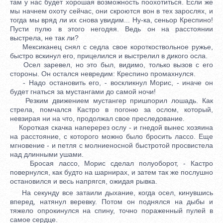
там у нас будет хорошая возможность поохотиться. Если же
мы начнем охоту сейчас, они скроются вон в тех зарослях, и
тогда мы вряд ли их снова увидим... Ну-ка, сеньор Креспино!
Пусти пулю в этого негодяя. Ведь он на расстоянии
выстрела, не так ли?
Мексиканец снял с седла свое короткоствольное ружье,
быстро вскинул его, прицелился и выстрелил в дикого осла.
Осел заревел, но это был, видимо, только вызов с его
стороны. Он остался невредим: Креспино промахнулся.
- Надо остановить его, - воскликнул Морис, - иначе он
будет гнаться за мустангами до самой ночи!
Резким движением мустангер пришпорил лошадь. Как
стрела, помчался Кастро в погоню за ослом, который,
невзирая ни на что, продолжал свое преследование.
Короткая скачка наперерез ослу - и гнедой вынес хозяина
на расстояние, с которого можно было бросить лассо. Еще
мгновение - и петля с молниеносной быстротой просвистела
над длинными ушами.
Бросая лассо, Морис сделал полуоборот, - Кастро
повернулся, как будто на шарнирах, и затем так же послушно
остановился и весь напрягся, ожидая рывка.
На секунду все затаили дыхание, когда осел, кинувшись
вперед, натянул веревку. Потом он поднялся на дыбы и
тяжело опрокинулся на спину, точно пораженный пулей в
самое сердце.