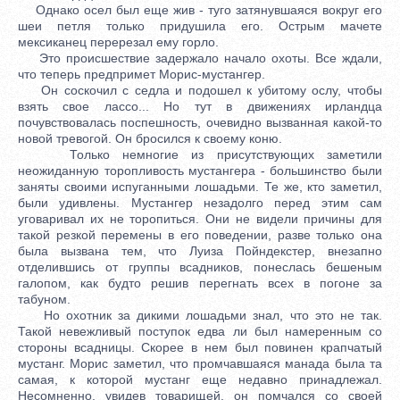
Однако осел был еще жив - туго затянувшаяся вокруг его
шеи петля только придушила его. Острым мачете
мексиканец перерезал ему горло.
Это происшествие задержало начало охоты. Все ждали,
что теперь предпримет Морис-мустангер.
Он соскочил с седла и подошел к убитому ослу, чтобы
взять свое лассо... Но тут в движениях ирландца
почувствовалась поспешность, очевидно вызванная какой-то
новой тревогой. Он бросился к своему коню.
Только немногие из присутствующих заметили
неожиданную торопливость мустангера - большинство были
заняты своими испуганными лошадьми. Те же, кто заметил,
были удивлены. Мустангер незадолго перед этим сам
уговаривал их не торопиться. Они не видели причины для
такой резкой перемены в его поведении, разве только она
была вызвана тем, что Луиза Пойндекстер, внезапно
отделившись от группы всадников, понеслась бешеным
галопом, как будто решив перегнать всех в погоне за
табуном.
Но охотник за дикими лошадьми знал, что это не так.
Такой невежливый поступок едва ли был намеренным со
стороны всадницы. Скорее в нем был повинен крапчатый
мустанг. Морис заметил, что промчавшаяся манада была та
самая, к которой мустанг еще недавно принадлежал.
Несомненно, увидев товарищей, он помчался со своей