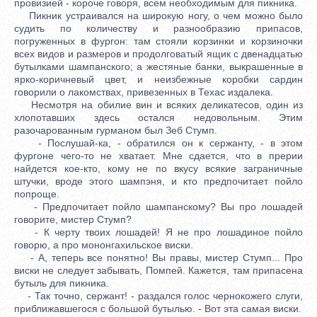
провизией - короче говоря, всем необходимым для пикника.
Пикник устраивался на широкую ногу, о чем можно было
судить по количеству и разнообразию припасов,
погруженных в фургон: там стояли корзинки и корзиночки
всех видов и размеров и продолговатый ящик с двенадцатью
бутылками шампанского; а жестяные банки, выкрашенные в
ярко-коричневый цвет, и неизбежные коробки сардин
говорили о лакомствах, привезенных в Техас издалека.
Несмотря на обилие вин и всяких деликатесов, один из
хлопотавших здесь остался недовольным. Этим
разочарованным гурманом был Зеб Стумп.
- Послушай-ка, - обратился он к сержанту, - в этом
фургоне чего-то не хватает. Мне сдается, что в прерии
найдется кое-кто, кому не по вкусу всякие заграничные
штучки, вроде этого шампэня, и кто предпочитает пойло
попроще.
- Предпочитает пойло шампанскому? Вы про лошадей
говорите, мистер Стумп?
- К черту твоих лошадей! Я не про лошадиное пойло
говорю, а про мононгахильское виски.
- А, теперь все понятно! Вы правы, мистер Стумп... Про
виски не следует забывать, Помпей. Кажется, там припасена
бутыль для пикника.
- Так точно, сержант! - раздался голос чернокожего слуги,
приближавшегося с большой бутылью. - Вот эта самая виски.