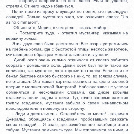
- Попробуй набросить на него лассо. Если не удастся,
стреляй. От него надо избавиться.
Почти никто из присутствующих не понял, кто преследует
лошадей. Только мустангер знал, что означают слова: "Un
asino cimmaron".
- Объясните, Морис, в чем дело, - сказал майор.
- Посмотрите туда, - ответил мустангер, указывая на
вершину холма.
Этих двух слов было достаточно. Все взоры устремились
на гребень холма, где с быстротой птицы неслось животное,
считающееся образцом медлительности и глупости.
Дикий осел очень сильно отличался от своего забитого
собрата - домашнего осла. Дикий осел был почти такой же
величины, как мустанги, за которыми он гнался. Если он и не
бежал быстрее самого быстрого из них, то, во всяком случае,
не отставал. Эта живая картина возникла на фоне зеленой
прерии с молниеносной быстротой. Наблюдавшие не успели
обменяться и несколькими словами, как дикие кобылы
оказались почти рядом с ними. Тут, точно впервые заметив
группу всадников, мустанги забыли о своем ненавистном
преследователе и повернули в сторону.
- Леди и джентльмены! Оставайтесь на месте! - закричал
Джеральд, обращаясь к всадникам, пробовавшим сдержать
своих лошадей. - Я знаю, где излюбленное пастбище этого
табуна. Мустанги помчались туда. Мы отправимся за ними, и