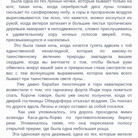
Была одна из тех лунных ночей, которые бывают только на
юге; такая ночь, когда серебристый диск луны плавно
скользит по сапфировому небу, а горы в прозрачном воздухе
вырисовываются так ясно, что кажется, можно коснуться их
рукой; когда ветерок затихает и большие листья тропических
деревьев замирают в неподвижности, словно прислушиваясь
к удивительному хору ночных голосов зверей, птиц,
пресмыкающихся и насекомых.
Это была такая ночь, когда хочется гулять вдвоем с той
единственной ненаглядной, которая по какому-то
таинственному велению природы завладела вашим
сердцем, когда вы мечтаете о том, чтобы белые руки
обвились вокруг вашей шеи и прекрасные глаза смотрели на
вас с тем волнующим выражением, которое милее всего
бывает при таинственном свете луны...
Уже давно барабан пехотинцев и горн кавалеристов
возвестили о том, что гарнизону форта Индж пора ложиться
спать. Короче говоря, было уже около полуночи, когда от
дверей гостиницы Обердофера отъехал всадник. Он поехал
по дороге вдоль Леоны и скоро оставил за собой поселок.
Как уже упоминалось, эта дорога проходила мимо
асиенды Каса-дель-Корво по противоположному берегу
реки. Упоминалось также, что она пересекала полосу
открытой прерии, где была одна небольшая роща.
Эта одинокая купа деревьев, одна из тех, которые жители