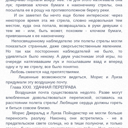
лук; привязав клочок бумаги к наконечнику стрелы, она
посылала ее в рощу на противоположном берегу реки.
И он заметил бы нечто еще более интересное: через
некоторое время эта же стрела, словно недовольная тем
местом, куда она попала, возвращалась в руки девушки с
тем же - или, быть может, похожим - клочком бумаги,
привязанным к ее наконечнику.
Непосвященному наблюдателю эти полеты стрелы могли
показаться странным, даже сверхъестественным явлением.
Но так как посторонних наблюдателей не было, то
удивляться было некому. А двум участникам этой игры, по
очереди натягивавшим лук и посылавшим взад и вперед
одну и ту же стрелу, все было понятно.
Любовь смеется над препятствиями.
Лишенные возможности видеться, Морис и Луиза
придумали эту воздушную почту.
Глава XXXI. УДАЧНАЯ ПЕРЕПРАВА
Воздушная почта существовала недолго. Разве могут
влюбленные довольствоваться перепиской, оставаясь на
расстоянии полета стрелы! Любящие сердца должны гореть
и биться совсем близко.
Морис Джеральд и Луиза Пойндекстер не могли больше
переносить разлуку. Наконец они встретились - не в
предательском свете солнца, но в тиши полуночи, и только