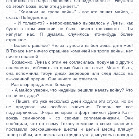
встретила его вчера в зарослях. Он видел меня с... Неужели
об этом? Боже, если отец узнает!.."
- "Команчи на тропе войны" - вот что пишет майор, -
сказал Пойндекстер.
- И только-то? - непроизвольно вырвалось у Луизы, как
будто в этом известии не было ничего тревожного. - Ты
напугал нас. Я думала, случилось что-нибудь более
страшное.
- Более страшное? Что за глупости ты болтаешь, дитя мое!
В Техасе нет ничего страшнее команчей на тропе войны, нет
ничего опасней.
Возможно, Луиза с этим не согласилась, подумав о других
опасностях, избежать которых было не легче. Может быть,
она вспомнила табун диких жеребцов или след лассо на
выжженной прерии. Она ничего не ответила.
Разговор продолжал Колхаун:
- А майор уверен, что индейцы решили начать войну? Что
он пишет, дядя?
- Пишет, что уже несколько дней ходили эти слухи, но он
не придавал им особого значения. Теперь же все
подтвердилось. Вчера вечером в форт явился Дикий Кот -
вождь семинолов - со своими соплеменниками. Они
сообщили, что по всему Техасу команчи в своих селениях
поставили раскрашенные шесты и целый месяц пляшут
танец войны, что несколько отрядов уже двинулись в поход и