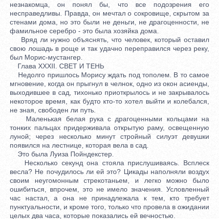
незнакомца, он понял бы, что все подозрения его
несправедливы. Правда, он мечтал о сокровище, скрытом за
стенами дома, но это были не деньги, не драгоценности, не
фамильное серебро - это была хозяйка дома.
Вряд ли нужно объяснять, что человек, который оставил
свою лошадь в роще и так удачно переправился через реку,
был Морис-мустангер.
Глава XXXII. СВЕТ И ТЕНЬ
Недолго пришлось Морису ждать под тополем. В то самое
мгновение, когда он прыгнул в челнок, одно из окон асиенды,
выходившее в сад, тихонько приоткрылось и не закрывалось
некоторое время, как будто кто-то хотел выйти и колебался,
не зная, свободен ли путь.
Маленькая белая рука с драгоценными кольцами на
тонких пальцах придерживала открытую раму, освещенную
луной; через несколько минут стройный силуэт девушки
появился на лестнице, которая вела в сад.
Это была Луиза Пойндекстер.
Несколько секунд она стояла прислушиваясь. Всплеск
весла? Не почудилось ли ей это? Цикады наполняли воздух
своим неугомонным стрекотаньем, и легко можно было
ошибиться, впрочем, это не имело значения. Условленный
час настал, а она не принадлежала к тем, кто требует
пунктуальности, и кроме того, только что провела в ожидании
целых два часа, которые показались ей вечностью.