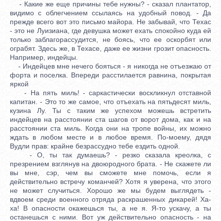
- Какие же еще причины тебе нужны? - сказал плантатор,
видимо с облегчением ссылаясь на удобный повод. - Да
прежде всего вот это письмо майора. Не забывай, что Техас
- это не Луизиана, где девушка может ехать спокойно куда ей
только заблагорассудится, не боясь, что ее оскорбят или
ограбят. Здесь же, в Техасе, даже ее жизни грозит опасность.
Например, индейцы.
- Индейцев мне нечего бояться - я никогда не отъезжаю от
форта и поселка. Впереди расстилается равнина, покрытая
яркой
- На пять миль! - саркастически воскликнул отставной
капитан. - Это то же самое, что отъехать на пятьдесят миль,
кузина Лу. Ты с таким же успехом можешь встретить
индейцев на расстоянии ста шагов от ворот дома, как и на
расстоянии ста миль. Когда они на тропе войны, их можно
ждать в любом месте и в любое время. По-моему, дядя
Вудли прав: крайне безрассудно тебе ездить одной.
- О, ты так думаешь? - резко сказала креолка, с
презрением взглянув на двоюродного брата. - Не скажете ли
вы мне, сэр, чем вы сможете мне помочь, если я
действительно встречу команчей? Хотя я уверена, что этого
не может случиться. Хорошо же мы будем выглядеть -
вдвоем среди военного отряда раскрашенных дикарей! Ха-
ха! В опасности окажешься ты, а не я. Я-то ускачу, а ты
останешься с ними. Вот уж действительно опасность - на