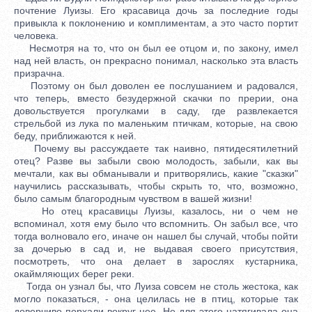
почтение Луизы. Его красавица дочь за последние годы
привыкла к поклонению и комплиментам, а это часто портит
человека.
Несмотря на то, что он был ее отцом и, по закону, имел
над ней власть, он прекрасно понимал, насколько эта власть
призрачна.
Поэтому он был доволен ее послушанием и радовался,
что теперь, вместо безудержной скачки по прерии, она
довольствуется прогулками в саду, где развлекается
стрельбой из лука по маленьким птичкам, которые, на свою
беду, приближаются к ней.
Почему вы рассуждаете так наивно, пятидесятилетний
отец? Разве вы забыли свою молодость, забыли, как вы
мечтали, как вы обманывали и притворялись, какие "сказки"
научились рассказывать, чтобы скрыть то, что, возможно,
было самым благородным чувством в вашей жизни!
Но отец красавицы Луизы, казалось, ни о чем не
вспоминал, хотя ему было что вспомнить. Он забыл все, что
тогда волновало его, иначе он нашел бы случай, чтобы пойти
за дочерью в сад и, не выдавая своего присутствия,
посмотреть, что она делает в зарослях кустарника,
окаймляющих берег реки.
Тогда он узнал бы, что Луиза совсем не столь жестока, как
могло показаться, - она целилась не в птиц, которые так
доверчиво порхали вокруг нее. Не для этого натягивала она