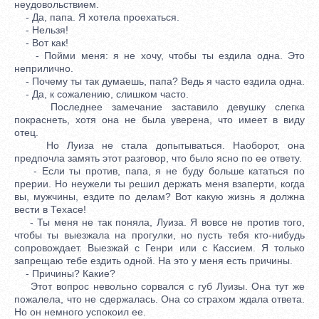
неудовольствием.
- Да, папа. Я хотела проехаться.
- Нельзя!
- Вот как!
- Пойми меня: я не хочу, чтобы ты ездила одна. Это
неприлично.
- Почему ты так думаешь, папа? Ведь я часто ездила одна.
- Да, к сожалению, слишком часто.
Последнее замечание заставило девушку слегка
покраснеть, хотя она не была уверена, что имеет в виду
отец.
Но Луиза не стала допытываться. Наоборот, она
предпочла замять этот разговор, что было ясно по ее ответу.
- Если ты против, папа, я не буду больше кататься по
прерии. Но неужели ты решил держать меня взаперти, когда
вы, мужчины, ездите по делам? Вот какую жизнь я должна
вести в Техасе!
- Ты меня не так поняла, Луиза. Я вовсе не против того,
чтобы ты выезжала на прогулки, но пусть тебя кто-нибудь
сопровождает. Выезжай с Генри или с Кассием. Я только
запрещаю тебе ездить одной. На это у меня есть причины.
- Причины? Какие?
Этот вопрос невольно сорвался с губ Луизы. Она тут же
пожалела, что не сдержалась. Она со страхом ждала ответа.
Но он немного успокоил ее.