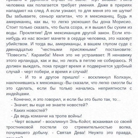
человека как полагается требует умения. Даже в прериях
нападают на след. А если узнают, то для меня это не шутки!
Вы забываете, сеньор капитан, что я мексиканец. Будь я
американец, как вы, то легко укокошил бы дона Морисио.
Стоит только сказать, что была ссора, и я вышел бы сухим из
воды. Проклятие! Для мексиканцев другой закон. Если кто-
нибудь из нас вонзит мачете в сердце человека, это назовут
убийством. И тогда вы, американцы, в вашем глупом суде с
двенадцатью "честными присяжными" постановите:
"Повесить". Карамба! Меня это не устраивает. Я ненавижу
этого ирландца, как и вы, но лезть в петлю не собираюсь. Я
должен выждать, пока придет время и подвернется удобный
случай - черт побери, и время и случай!
- И то и другое пришло! - воскликнул Колхаун,
наклонившись к мексиканцу.-Вы сказали, что легко смогли бы
это сделать, если бы только начались неприятности с
индейцами.
- Конечно, я это говорил, и если бы это было так, то...
- Значит, вы еще не знаете новостей?
- Каких новостей?
- Да ведь команчи на тропе войны!
- Черт возьми! - воскликнул Эль-Койот, вскакивая co своей
тростниковой постели со стремительностью волка,
почуявшего добычу. - Святая Дева! Неужто это правда,
сеньор?