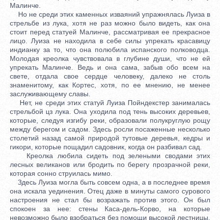
Малинче.
Но не среди этих каменных изваяний упражнялась Луиза в
стрельбе из лука, хотя не раз можно было видеть, как она
стоит перед статуей Малинче, рассматривая ее прекрасное
лицо. Луиза не находила в себе силы упрекать красавицу
индианку за то, что она полюбила испанского полководца.
Молодая креолка чувствовала в глубине души, что не ей
упрекать Малинче. Ведь и она сама, забыв обо всем на
свете, отдала свое сердце человеку, далеко не столь
знаменитому, как Кортес, хотя, по ее мнению, не менее
заслуживающему славы.
Нет, не среди этих статуй Луиза Пойндекстер занималась
стрельбой цз лука. Она уходила под тень высоких деревьев,
которые, следуя изгибу реки, образовали полукруглую рощу
между берегом и садом. Здесь росли посаженные несколько
столетий назад самой природой тутовые деревья, кедры и
гикори, которые пощадил садовник, когда он разбивал сад.
Креолка любила сидеть под зелеными сводами этих
лесных великанов или бродить по берегу прозрачной реки,
которая сонно струилась мимо.
Здесь Луиза могла быть совсем одна, а в последнее время
она искала уединения. Отец даже в минуты самого сурового
настроения не стал бы возражать против этого. Он был
спокоен за нее: стены Каса-дель-Корво, на которые
невозможно было взобраться без помощи высокой лестницы,