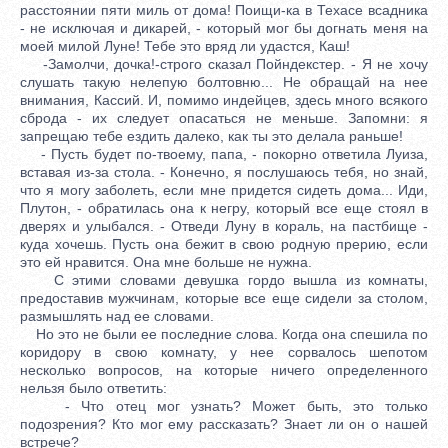
расстоянии пяти миль от дома! Поищи-ка в Техасе всадника
- не исключая и дикарей, - который мог бы догнать меня на
моей милой Луне! Тебе это вряд ли удастся, Каш!
-Замолчи, дочка!-строго сказал Пойндекстер. - Я не хочу
слушать такую нелепую болтовню... Не обращай на нее
внимания, Кассий. И, помимо индейцев, здесь много всякого
сброда - их следует опасаться не меньше. Запомни: я
запрещаю тебе ездить далеко, как ты это делала раньше!
- Пусть будет по-твоему, папа, - покорно ответила Луиза,
вставая из-за стола. - Конечно, я послушаюсь тебя, но знай,
что я могу заболеть, если мне придется сидеть дома... Иди,
Плутон, - обратилась она к негру, который все еще стоял в
дверях и улыбался. - Отведи Луну в кораль, на пастбище -
куда хочешь. Пусть она бежит в свою родную прерию, если
это ей нравится. Она мне больше не нужна.
С этими словами девушка гордо вышла из комнаты,
предоставив мужчинам, которые все еще сидели за столом,
размышлять над ее словами.
Но это не были ее последние слова. Когда она спешила по
коридору в свою комнату, у нее сорвалось шепотом
несколько вопросов, на которые ничего определенного
нельзя было ответить:
- Что отец мог узнать? Может быть, это только
подозрения? Кто мог ему рассказать? Знает ли он о нашей
встрече?