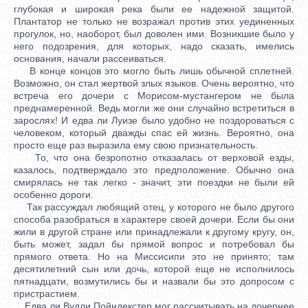
глубокая и широкая река были ее надежной защитой.
Плантатор не только не возражал против этих уединенных
прогулок, но, наоборот, был доволен ими. Возникшие было у
него подозрения, для которых, надо сказать, имелись
основания, начали рассеиваться.
В конце концов это могло быть лишь обычной сплетней.
Возможно, он стал жертвой злых языков. Очень вероятно, что
встреча его дочери с Морисом-мустангером не была
преднамеренной. Ведь могли же они случайно встретиться в
зарослях! И едва ли Луизе было удобно не поздороваться с
человеком, который дважды спас ей жизнь. Вероятно, она
просто еще раз выразила ему свою признательность.
То, что она безропотно отказалась от верховой езды,
казалось, подтверждало это предположение. Обычно она
смирялась не так легко - значит, эти поездки не были ей
особенно дороги.
Так рассуждал любящий отец, у которого не было другого
способа разобраться в характере своей дочери. Если бы они
жили в другой стране или принадлежали к другому кругу, он,
быть может, задал бы прямой вопрос и потребовал бы
прямого ответа. Но на Миссисипи это не принято; там
десятилетний сын или дочь, которой еще не исполнилось
пятнадцати, возмутились бы и назвали бы это допросом с
пристрастием.
Едва ли Вудли Пойндекстер мог рассчитывать на дочернее