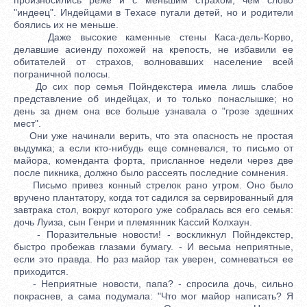
"индеец". Индейцами в Техасе пугали детей, но и родители
боялись их не меньше.
Даже высокие каменные стены Каса-дель-Корво,
делавшие асиенду похожей на крепость, не избавили ее
обитателей от страхов, волновавших население всей
пограничной полосы.
До сих пор семья Пойндекстера имела лишь слабое
представление об индейцах, и то только понаслышке; но
день за днем она все больше узнавала о "грозе здешних
мест".
Они уже начинали верить, что эта опасность не простая
выдумка; а если кто-нибудь еще сомневался, то письмо от
майора, коменданта форта, присланное недели через две
после пикника, должно было рассеять последние сомнения.
Письмо привез конный стрелок рано утром. Оно было
вручено плантатору, когда тот садился за сервированный для
завтрака стол, вокруг которого уже собралась вся его семья:
дочь Луиза, сын Генри и племянник Кассий Колхаун.
- Поразительные новости! - воскликнул Пойндекстер,
быстро пробежав глазами бумагу. - И весьма неприятные,
если это правда. Но раз майор так уверен, сомневаться ее
приходится.
- Неприятные новости, папа? - спросила дочь, сильно
покраснев, а сама подумала: "Что мог майор написать? Я