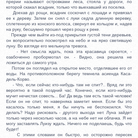
прерии называют островками леса, стояла у дороги, по
которой скакал всадник, только что выехавший из поселка.
Доехав до рощи, всадник соскочил с лошади и привязал
ее к дереву. Затем он снял с луки седла длинную веревку,
сплетенную из конского волоса, свернул ее кольцом и, надев
на руку, бесшумно прошел через рощу к реке.
Прежде чем выйти из-под прикрытия густой тени деревьев,
он вопросительно посмотрел на небо и на ярко светившую
луну. Во взгляде его мелькнула тревога.
- Нет смысла ждать, пока эта красавица скроется, -
озабоченно пробормотал он. - Видно, она решила не
ложиться до самого утра.
Потом он поглядел на открытое место, отделявшее его от
воды. На противоположном берегу темнела асиенда Каса-
дель-Корво.
- Что, если сейчас кто-нибудь там не спит?.. Вряд ли это
вероятно в такой поздний час. Конечно, если кого-нибудь
мучит нечистая совесть... Ба! Да ведь там есть такой человек!
Если он не спит, то наверняка заметит меня. Если бы это
касалось только меня, я бы ничуть не беспокоился. Что
делать? Надо рисковать - другого выхода нет. Луна зайдет
только через несколько часов, а на небе нет ни облачка. Я не
могу заставлять Луизу ждать. Ничего не поделаешь, будь что
будет!
С этими словами он быстро, но осторожно пересек