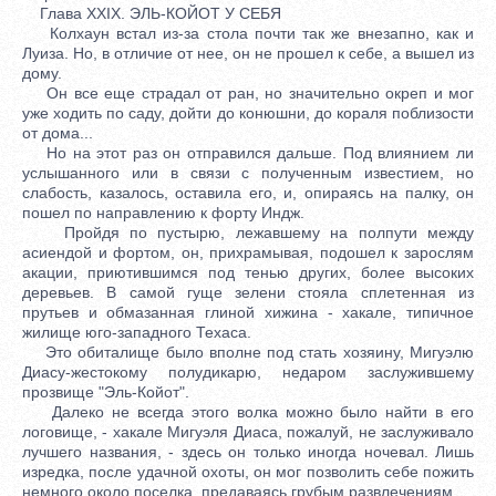
Глава XXIX. ЭЛЬ-КОЙОТ У СЕБЯ
Колхаун встал из-за стола почти так же внезапно, как и
Луиза. Но, в отличие от нее, он не прошел к себе, а вышел из
дому.
Он все еще страдал от ран, но значительно окреп и мог
уже ходить по саду, дойти до конюшни, до кораля поблизости
от дома...
Но на этот раз он отправился дальше. Под влиянием ли
услышанного или в связи с полученным известием, но
слабость, казалось, оставила его, и, опираясь на палку, он
пошел по направлению к форту Индж.
Пройдя по пустырю, лежавшему на полпути между
асиендой и фортом, он, прихрамывая, подошел к зарослям
акации, приютившимся под тенью других, более высоких
деревьев. В самой гуще зелени стояла сплетенная из
прутьев и обмазанная глиной хижина - хакале, типичное
жилище юго-западного Техаса.
Это обиталище было вполне под стать хозяину, Мигуэлю
Диасу-жестокому полудикарю, недаром заслужившему
прозвище "Эль-Койот".
Далеко не всегда этого волка можно было найти в его
логовище, - хакале Мигуэля Диаса, пожалуй, не заслуживало
лучшего названия, - здесь он только иногда ночевал. Лишь
изредка, после удачной охоты, он мог позволить себе пожить
немного около поселка, предаваясь грубым развлечениям.