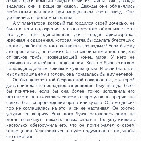
звезды были немыми свидетелями их тайны. Уже дважды
виделись они в роще за садом. Дважды они обменялись
любовными клятвами при мерцающем свете звезд. Они
условились о третьем свидании.
А у плантатора, который так гордился своей дочерью, не
было и тени подозрения, что она жестоко обманывает его.
Его дочь, его единственная дочь, гордая аристократка,
красивая и одаренная, которая могла бы сделать блестящую
партию, любит простого охотника за лошадьми! Если бы ему
это приснилось, он вскочил бы со своей мягкой постели, как
от звуков трубы, возвещающей конец мира. У него не
возникло ни малейшего подозрения. Все это было слишком
неправдоподобным, слишком чудовищным. И если бы такая
мысль пришла ему в голову, она показалась бы ему нелепой.
Он был доволен той безропотной покорностью, с которой
дочь приняла его последнее запрещение. Ему, правда, было
бы приятнее, если бы она более точно исполнила его
желание и не отказалась совсем от прогулок по прерии, но
ездила бы в сопровождении брата или кузена. Она же до сих
пор не соглашалась на это, а он не настаивал. Он охотно
уступил ее капризу. Ведь пока Луиза оставалась дома, не
могло возникнуть никаких новых сплетен. Ее уступчивость
настолько обезоружила его, что он почти жалел о своем
запрещении. Успокоившись, он уже подумывал о том, чтобы
его отменить.