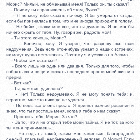
Морис? Милый, не обманывай меня! Только он, ты сказал?
- Почему ты спрашиваешь об этом, Луиза?
- Я не могу тебе сказать почему. Я бы умерла от стыда,
если бы призналась в том, что мне иногда приходит в голову.
- Не бойся, скажи мне все, что ты думаешь. Я не мог бы
ничего скрыть от тебя. Ну, говори же, радость моя!
- Ты этого хочешь, Морис?
- Конечно, хочу. Я уверен, что разрешу все твои
недоумения. Ведь если кто-нибудь узнает о наших встречах,
их могут дурно истолковать. Поэтому я и уезжаю на Аламо.
- Чтобы там остаться?
- Всего лишь на один или два дня. Только для того, чтобы
собрать свои вещи и сказать последнее прости моей жизни в
прерии.
- Вот как?
- Ты, кажется, удивлена?
- Нет! Только недоумеваю. Я не могу понять тебя; и,
вероятно, мне это никогда не удастся.
- Но ведь все очень просто. Я принял важное решения и
знаю, что ты простишь меня, когда я тебе о нем скажут.
- Простить тебя, Морис! За что?
- За то, что я не открыл тебе моей тайны. Я не тот, за кого
ты меня принимаешь...
- Но ведь ты такой, каким мне кажешься: благородный
смелый, красивый, необыкновенный человек. О Морис! Если