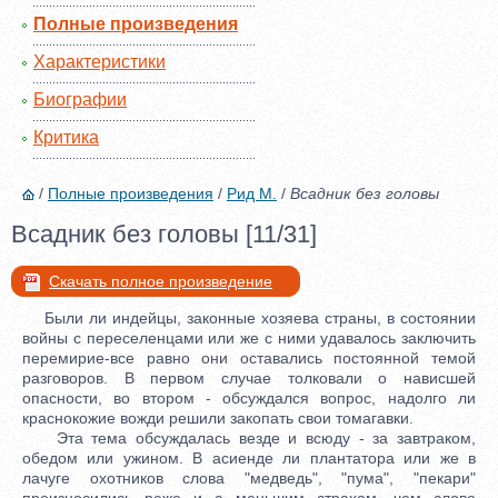
Полные произведения
Характеристики
Биографии
Критика
/
Полные произведения
/
Рид М.
/
Всадник без головы
Всадник без головы [11/31]
Скачать полное произведение
Были ли индейцы, законные хозяева страны, в состоянии
войны с переселенцами или же с ними удавалось заключить
перемирие-все равно они оставались постоянной темой
разговоров. В первом случае толковали о нависшей
опасности, во втором - обсуждался вопрос, надолго ли
краснокожие вожди решили закопать свои томагавки.
Эта тема обсуждалась везде и всюду - за завтраком,
обедом или ужином. В асиенде ли плантатора или же в
лачуге охотников слова "медведь", "пума", "пекари"
произносились реже и с меньшим страхом, чем слово