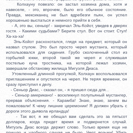
Колхауну повезло: он застал хозяина дома, хотя и
навеселе, - это, впрочем, было его обычное состояние.
Правда, мексиканец не был вдребезги пьян, он успел
хорошенько выспаться и немного прийти в себя.
- А, это вы, сеньор! - закричал Эль-Койот, увидев в дверях
гостя. - Какими судьбами? Берите стул. Вот он стоит. Стул!
Ха-ха-ха!
Эль-Койот расхохотался, глядя на предмет, который он
назвал стулом. Это был просто череп мустанга, который
использовался для сидения. Грубо сколоченный стол из
горбылей юкки, второй такой же череп и служившая
постелью куча тростника, на которой лежал хозяин,
завершали обстановку жилища Мигуэля Диаса.
Утомленный длинной прогулкой, Колхаун воспользовался
приглашением и опустился на череп. Не теряя времени, он
сразу приступил к делу.
- Сеньор Диас, - сказал он, - я пришел сюда для...
- Сеньор американо! - воскликнул полупьяный мустангер,
прервав объяснения. - Карамба! Знаю, знаю, зачем вы
пожаловали! К чему лишние церемонии! Я должен убрать с
дороги этого дьявола ирландца!
- Так вот, я же обещал вам сделать это за пятьсот
долларов, когда придет время и подвернется случай.
Митуэль Диас всегда держит слово. Только время еще не
пришло и удобного случая не было. Черт возьми! Убить