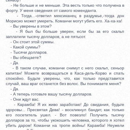
- Не больше и не меньше. Эта весть только что получена в
форту. У меня сведения от самого коменданта.
- Тогда...-ответил мексиканец в раздумье,-тогда дон
Морисио может умереть. Команчи могут убить его. Ха-ха-ха!
- Вы уверены в этом?
- Я был бы больше уверен, если бы за его скальп
заплатили тысячу долларов, а не пятьсот.
- Он стоит этой суммы.
- Какой суммы?
- Тысячи долларов.
- Вы обещаете?
- Да.
- В таком случае, команчи снимут с него скальп, сеньор
капитан! Можете возвращаться в Каса-дель-Корво и спать
спокойно. Будьте уверены, что, как только представится
случай, ваш враг останется без волос. Вы понимаете меня?
- Да.
- А теперь готовьте вашу тысячу долларов.
- Они ждут вас.
- Карамба! Я их живо заработаю! До свидания, будьте
здоровы... Пресвятая Дева! - воскликнул бандит, как только
его посетитель ушел. - Вот повезло! Получить тысячу
долларов за то, чтобы укокошить человека, которого я хотел
убить даром! Команчи на тропе войны! Карамба! Неужели