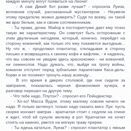
каждую минуту могут появиться на Леоне!
- А сам Дикий Кот разве лучше? - спросила Луиза,
вспомнив случай, рассказанный мустангером. - Неужели
этому предателю можно доверять? Судя по всему, он такой
же враг белым, как и своим соплеменникам.
- Ты права, дочка. Майор в постскриптуме дает ему точно
такую же характеристику. Он советует быть осторожным с
этим двуличным негодяем, который, конечно, перейдет на
сторону команчей, как только это ему покажется выгодным...
Ну что ж, - продолжал плантатор, откладывая в сторону
письмо и возвращаясь к своему кофе и вафлям, - я надеюсь,
что мы совсем не увидим здесь краснокожих - ни команчей,
ни семинолов. Надо думать, что, выйдя на тропу войны,
команчи отступят перед зубчатыми парапетами Каса-дель-
Корво и не посмеют тронуть нашу асиенду...
В это время в дверях столовой, где они сидели за
завтраком, показалась черная физиономия кучера, и
разговор перешел на другую тему.
- Что тебе надо, Плутон? - спросил его Пойндекстер.
- Хо-хо! Масса Вудли, этому малому совсем ничего не
надо. Я только заглянул; только надо сказать мисс Луи: пусть
скорее кончает завтрак - крапчатая стоит с седлом на спине
и ждет, чтоб ей сунули железку в рот. Крапчатая не хочет
стоять на камнях, рвется на мягкую траву прерии.
- Ты едешь кататься, Луиза? - спросил плантатор с явным