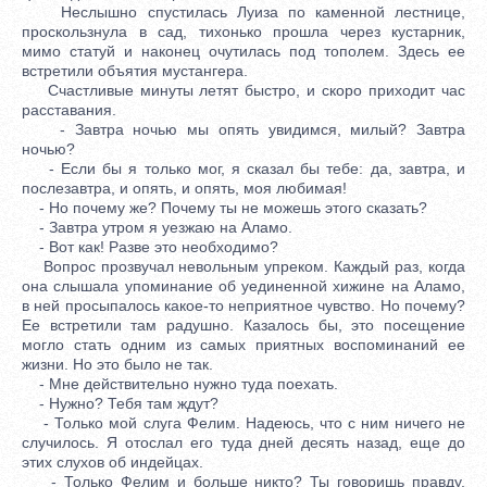
Неслышно спустилась Луиза по каменной лестнице,
проскользнула в сад, тихонько прошла через кустарник,
мимо статуй и наконец очутилась под тополем. Здесь ее
встретили объятия мустангера.
Счастливые минуты летят быстро, и скоро приходит час
расставания.
- Завтра ночью мы опять увидимся, милый? Завтра
ночью?
- Если бы я только мог, я сказал бы тебе: да, завтра, и
послезавтра, и опять, и опять, моя любимая!
- Но почему же? Почему ты не можешь этого сказать?
- Завтра утром я уезжаю на Аламо.
- Вот как! Разве это необходимо?
Вопрос прозвучал невольным упреком. Каждый раз, когда
она слышала упоминание об уединенной хижине на Аламо,
в ней просыпалось какое-то неприятное чувство. Но почему?
Ее встретили там радушно. Казалось бы, это посещение
могло стать одним из самых приятных воспоминаний ее
жизни. Но это было не так.
- Мне действительно нужно туда поехать.
- Нужно? Тебя там ждут?
- Только мой слуга Фелим. Надеюсь, что с ним ничего не
случилось. Я отослал его туда дней десять назад, еще до
этих слухов об индейцах.
- Только Фелим и больше никто? Ты говоришь правду,