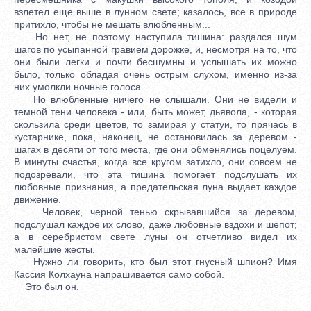
взлетел еще выше в лунном свете; казалось, все в природе
притихло, чтобы не мешать влюбленным...
Но нет, не поэтому наступила тишина: раздался шум
шагов по усыпанной гравием дорожке, и, несмотря на то, что
они были легки и почти бесшумны и услышать их можно
было, только обладая очень острым слухом, именно из-за
них умолкли ночные голоса.
Но влюбленные ничего не слышали. Они не видели и
темной тени человека - или, быть может, дьявола, - которая
скользила среди цветов, то замирая у статуи, то прячась в
кустарнике, пока, наконец, не остановилась за деревом -
шагах в десяти от того места, где они обменялись поцелуем.
В минуты счастья, когда все кругом затихло, они совсем не
подозревали, что эта тишина помогает подслушать их
любовные признания, а предательская луна выдает каждое
движение.
Человек, черной тенью скрывавшийся за деревом,
подслушал каждое их слово, даже любовные вздохи и шепот;
а в серебристом свете луны он отчетливо видел их
малейшие жесты.
Нужно ли говорить, кто был этот гнусный шпион? Имя
Кассия Колхауна напрашивается само собой.
Это был он.