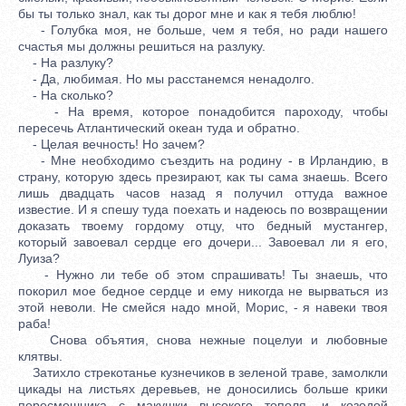
бы ты только знал, как ты дорог мне и как я тебя люблю!
- Голубка моя, не больше, чем я тебя, но ради нашего
счастья мы должны решиться на разлуку.
- На разлуку?
- Да, любимая. Но мы расстанемся ненадолго.
- На сколько?
- На время, которое понадобится пароходу, чтобы
пересечь Атлантический океан туда и обратно.
- Целая вечность! Но зачем?
- Мне необходимо съездить на родину - в Ирландию, в
страну, которую здесь презирают, как ты сама знаешь. Всего
лишь двадцать часов назад я получил оттуда важное
известие. И я спешу туда поехать и надеюсь по возвращении
доказать твоему гордому отцу, что бедный мустангер,
который завоевал сердце его дочери... Завоевал ли я его,
Луиза?
- Нужно ли тебе об этом спрашивать! Ты знаешь, что
покорил мое бедное сердце и ему никогда не вырваться из
этой неволи. Не смейся надо мной, Морис, - я навеки твоя
раба!
Снова объятия, снова нежные поцелуи и любовные
клятвы.
Затихло стрекотанье кузнечиков в зеленой траве, замолкли
цикады на листьях деревьев, не доносились больше крики
пересмешника с макушки высокого тополя, и козодой