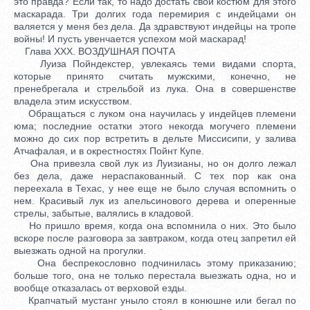
это правда? Если так, то надо достать свой костюм для этого
маскарада. Три долгих года перемирия с индейцами он
валяется у меня без дела. Да здравствуют индейцы на тропе
войны! И пусть увенчается успехом мой маскарад!
Глава XXX. ВОЗДУШНАЯ ПОЧТА
Луиза Пойндекстер, увлекаясь теми видами спорта,
которые принято считать мужскими, конечно, не
пренебрегала и стрельбой из лука. Она в совершенстве
владела этим искусством.
Обращаться с луком она научилась у индейцев племени
юма; последние остатки этого некогда могучего племени
можно до сих пор встретить в дельте Миссисипи, у залива
Атчафалая, и в окрестностях Пойнт Купе.
Она привезла свой лук из Луизианы, но он долго лежал
без дела, даже нераспакованный. С тех пор как она
переехала в Техас, у нее еще не было случая вспомнить о
нем. Красивый лук из апельсинового дерева и оперенные
стрелы, забытые, валялись в кладовой.
Но пришло время, когда она вспомнила о них. Это было
вскоре после разговора за завтраком, когда отец запретил ей
выезжать одной на прогулки.
Она беспрекословно подчинилась этому приказанию;
больше того, она не только перестала выезжать одна, но и
вообще отказалась от верховой езды.
Крапчатый мустанг уныло стоял в конюшне или бегал по