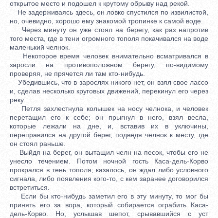
открытое место и подошел к крутому обрыву над рекой.
Не задерживаясь здесь, он ловко спустился по извилистой,
но, очевидно, хорошо ему знакомой тропинке к самой воде.
Через минуту он уже стоял на берегу, как раз напротив
того места, где в тени огромного тополя покачивался на воде
маленький челнок.
Некоторое время человек внимательно всматривался в
заросли на противоположном берегу, по-видимому
проверяя, не прячется ли там кто-нибудь.
Убедившись, что в зарослях никого нет, он взял свое лассо
и, сделав несколько круговых движений, перекинул его через
реку.
Петля захлестнула колышек на носу челнока, и человек
перетащил его к себе; он прыгнул в него, взял весла,
которые лежали на дне, и, вставив их в уключины,
переправился на другой берег, подведя челнок к месту, где
он стоял раньше.
Выйдя на берег, он вытащил челн на песок, чтобы его не
унесло течением. Потом ночной гость Каса-дель-Корво
прокрался в тень тополя; казалось, он ждал либо условного
сигнала, либо появления кого-то, с кем заранее договорился
встретиться.
Если бы кто-нибудь заметил его в эту минуту, то мог бы
принять его за вора, который собирается ограбить Каса-
дель-Корво. Но, услышав шепот, срывавшийся с уст