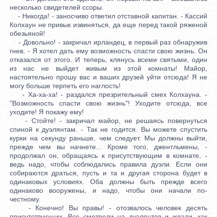
несколько свидетелей ссоры.
- Никогда! - заносчиво ответил отставной капитан. - Кассий
Колхаун не привык извиняться, да еще перед такой ряженой
обезьяной!
- Довольно! - закричал ирландец, в первый раз обнаружив
гнев. - Я хотел дать ему возможность спасти свою жизнь. Он
отказался от этого. И теперь, клянусь всеми святыми, один
из нас не выйдет живым из этой комнаты! Майор,
настоятельно прошу вас и ваших друзей уйти отсюда! Я не
могу больше терпеть его наглость!
- Ха-ха-ха! - раздался презрительный смех Колхауна. -
"Возможность спасти свою жизнь"! Уходите отсюда, все
уходите! Я покажу ему!
- Стойте! - закричал майор, не решаясь повернуться
спиной к дуэлянтам. - Так не годится. Вы можете спустить
курки на секунду раньше, чем следует. Мы должны выйти,
прежде чем вы начнете... Кроме того, джентльмены, -
продолжал он, обращаясь к присутствующим в комнате, -
ведь надо, чтобы соблюдались правила дуэли. Если они
собираются драться, пусть и та и другая сторона будет в
одинаковых условиях. Оба должны быть прежде всего
одинаково вооружены, и надо, чтобы они начали по-
честному.
- Конечно! Вы правы! - отозвалось человек десять
присутствующих. Все смотрели на дуэлянтов и ждали, как