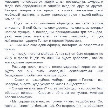
живущие по соседству, маркитанты, поставщики, шулера и
люди без определенных занятий входили друг за другом.
Каждый направлялся прямо к стойке, заказывал свой
любимый напиток, а затем присоединялся к какой-нибудь
компании.
Одна из этих компаний обращала на себя особое
внимание. В ней было человек десять, половина из которых
носила мундир. К последним принадлежали три офицера,
уже знакомые читателю: капитан пехотинец и два
лейтенанта - драгун Генкок и стрелок Кроссмен.
С ними был еще один офицер, постарше их возрастом и
чином
- он носил погоны майора. А так как он был старшим по
чину в форте Индж, то лишним будет добавлять, что он
командовал гарнизоном.
Разговор носил вполне непринужденный характер, как
будто все они были молодыми лейтенантами. Они
беседовали о событиях истекшего дня.
- Скажите, пожалуйста, майор, - спросил Генкок, - вы,
наверно, знаете, куда ускакала мисс Пойндекстер?
- Откуда же мне знать? - ответил офицер, к которому был
обращен вопрос. - Спросите об этом ее кузена, мистера
Кассия Колхауна.
- Мы спрашивали его, но толком ничего не добились. Он,
кажется, знает не больше нас. Он встретил их на обратном