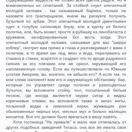
всевозможных их сочетаний. За стойкой снует элегантный
молодой человек - так называемый бармен; только не
назовите его трактирщиком, иначе вы рискуете получить
бутылкой по зубам. Этот элегантный молодой джентльмен
одет в голубую сатиновую блузу, или в куртку из белого
полотна, или, быть может, просто в рубашку из линобатиста с
кружевом, загофрированным Бог весть когда. Этот
элегантный молодой человек, смешивая для вас "шерри
коблер", смотрит вам прямо в глаза и разговаривает с вами о
политике, в то время как лед, вино и вода, переливаясь из
стакана в стакан, искрятся и создают что-то вроде радужного
сияния за его плечами или же ореол, окружающий его
напомаженную голову. Если вы путешествовали по Южным
штатам Америки, вы, конечно, не забыли его? А если так, то
мои слова напомнят вам его и окружающую обстановку: бар,
которым он управляет среди полочек и разноцветных
бутылок; вы вспомните стойку, пол, посыпанный белым
песком, где иногда валяются окурки сигар и видны
коричневые плевки; вы вспомните также и запах мяты,
полынной водки и лимонной корки, жужжащие рои
обыкновенных черных мух, мясных мух и больно жалящих
москитов. Все это должно было врезаться в вашу память.
Хотя гостиница "На привале" и мало чем отличалась от
других подобных заведений Техаса, она все же имела свои