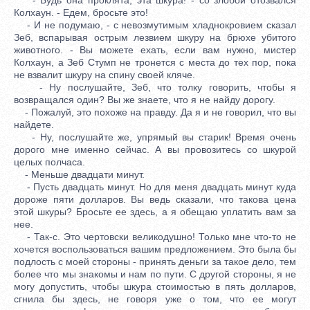
Колхаун. - Едем, бросьте это!
- И не подумаю, - с невозмутимым хладнокровием сказал
Зеб, вспарывая острым лезвием шкуру на брюхе убитого
животного. - Вы можете ехать, если вам нужно, мистер
Колхаун, а Зеб Стумп не тронется с места до тех пор, пока
не взвалит шкуру на спину своей кляче.
- Ну послушайте, Зеб, что толку говорить, чтобы я
возвращался один? Вы же знаете, что я не найду дорогу.
- Пожалуй, это похоже на правду. Да я и не говорил, что вы
найдете.
- Ну, послушайте же, упрямый вы старик! Время очень
дорого мне именно сейчас. А вы провозитесь со шкурой
целых полчаса.
- Меньше двадцати минут.
- Пусть двадцать минут. Но для меня двадцать минут куда
дороже пяти долларов. Вы ведь сказали, что такова цена
этой шкуры? Бросьте ее здесь, а я обещаю уплатить вам за
нее.
- Так-с. Это чертовски великодушно! Только мне что-то не
хочется воспользоваться вашим предложением. Это была бы
подлость с моей стороны - принять деньги за такое дело, тем
более что мы знакомы и нам по пути. С другой стороны, я не
могу допустить, чтобы шкура стоимостью в пять долларов,
сгнила бы здесь, не говоря уже о том, что ее могут