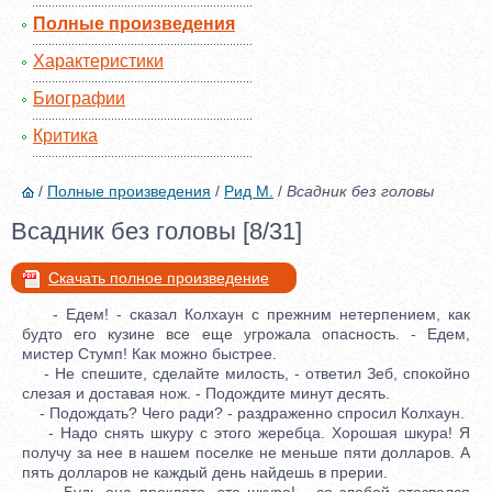
Полные произведения
Характеристики
Биографии
Критика
/
Полные произведения
/
Рид М.
/
Всадник без головы
Всадник без головы [8/31]
Скачать полное произведение
- Едем! - сказал Колхаун с прежним нетерпением, как
будто его кузине все еще угрожала опасность. - Едем,
мистер Стумп! Как можно быстрее.
- Не спешите, сделайте милость, - ответил Зеб, спокойно
слезая и доставая нож. - Подождите минут десять.
- Подождать? Чего ради? - раздраженно спросил Колхаун.
- Надо снять шкуру с этого жеребца. Хорошая шкура! Я
получу за нее в нашем поселке не меньше пяти долларов. А
пять долларов не каждый день найдешь в прерии.
- Будь она проклята, эта шкура! - со злобой отозвался