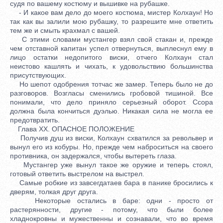
судя по вашему костюму и вышивке на рубашке.
- И какое вам дело до моего костюма, мистер Колхаун! Но
так как вы залили мою рубашку, то разрешите мне ответить
тем же и смыть крахмал с вашей.
С этими словами мустангер взял свой стакан и, прежде
чем отставной капитан успел отвернуться, выплеснул ему в
лицо остатки недопитого виски, отчего Колхаун стал
неистово кашлять и чихать, к удовольствию большинства
присутствующих.
Но шепот одобрения тотчас же замер. Теперь было не до
разговоров. Возгласы сменились гробовой тишиной. Все
понимали, что дело приняло серьезный оборот. Ссора
должна была кончиться дуэлью. Никакая сила не могла ее
предотвратить.
Глава XX. ОПАСНОЕ ПОЛОЖЕНИЕ
Получив душ из виски, Колхаун схватился за револьвер и
вынул его из кобуры. Но, прежде чем наброситься на своего
противника, он задержался, чтобы вытереть глаза.
Мустангер уже вынул такое же оружие и теперь стоял,
готовый ответить выстрелом на выстрел.
Самые робкие из завсегдатаев бара в панике бросились к
дверям, толкая друг друга.
Некоторые остались в баре: одни - просто от
растерянности, другие - потому, что были более
хладнокровны и мужественны и сознавали, что во время