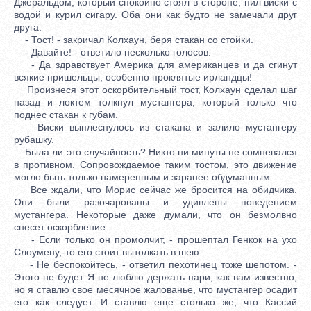
Джеральдом, который спокойно стоял в стороне, пил виски с
водой и курил сигару. Оба они как будто не замечали друг
друга.
- Тост! - закричал Колхаун, беря стакан со стойки.
- Давайте! - ответило несколько голосов.
- Да здравствует Америка для американцев и да сгинут
всякие пришельцы, особенно проклятые ирландцы!
Произнеся этот оскорбительный тост, Колхаун сделал шаг
назад и локтем толкнул мустангера, который только что
поднес стакан к губам.
Виски выплеснулось из стакана и залило мустангеру
рубашку.
Была ли это случайность? Никто ни минуты не сомневался
в противном. Сопровождаемое таким тостом, это движение
могло быть только намеренным и заранее обдуманным.
Все ждали, что Морис сейчас же бросится на обидчика.
Они были разочарованы и удивлены поведением
мустангера. Некоторые даже думали, что он безмолвно
снесет оскорбление.
- Если только он промолчит, - прошептал Генкок на ухо
Слоумену,-то его стоит вытолкать в шею.
- Не беспокойтесь, - ответил пехотинец тоже шепотом. -
Этого не будет. Я не люблю держать пари, как вам известно,
но я ставлю свое месячное жалованье, что мустангер осадит
его как следует. И ставлю еще столько же, что Кассий