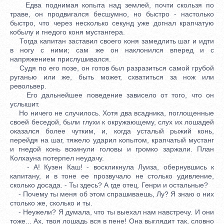
Едва поднимая копыта над землей, почти скользя по
траве, он продвигался бесшумно, но быстро - настолько
быстро, что через несколько секунд уже догнал крапчатую
кобылу и гнедого коня мустангера.
Тогда капитан заставил своего коня замедлить шаг и идти
в ногу с ними; сам же он наклонился вперед и с
напряжением прислушивался.
Судя по его позе, он готов был разразиться самой грубой
руганью или же, быть может, схватиться за нож или
револьвер.
Его дальнейшее поведение зависело от того, что он
услышит.
Но ничего не случилось. Хотя два всадника, поглощенные
своей беседой, были глухи к окружающему, слух их лошадей
оказался более чутким, и, когда усталый рыжий конь,
перейдя на шаг, тяжело ударил копытом, крапчатый мустанг
и гнедой конь вскинули головы и громко заржали. План
Колхауна потерпел неудачу.
- А! Кузен Каш! - воскликнула Луиза, обернувшись к
капитану, и в тоне ее прозвучало не столько удивление,
сколько досада. - Ты здесь? А где отец. Генри и остальные?
- Почему ты меня об этом спрашиваешь, Лу? Я знаю о них
столько же, сколько и ты.
- Неужели? Я думала, что ты выехал нам навстречу. И они
тоже... Ах, твоя лошадь вся в пене! Она выглядит так, словно