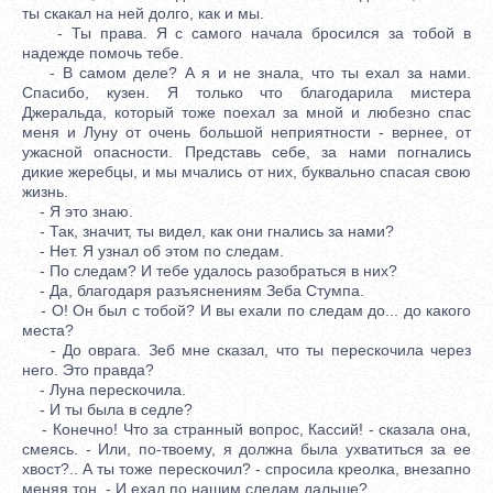
ты скакал на ней долго, как и мы.
- Ты права. Я с самого начала бросился за тобой в
надежде помочь тебе.
- В самом деле? А я и не знала, что ты ехал за нами.
Спасибо, кузен. Я только что благодарила мистера
Джеральда, который тоже поехал за мной и любезно спас
меня и Луну от очень большой неприятности - вернее, от
ужасной опасности. Представь себе, за нами погнались
дикие жеребцы, и мы мчались от них, буквально спасая свою
жизнь.
- Я это знаю.
- Так, значит, ты видел, как они гнались за нами?
- Нет. Я узнал об этом по следам.
- По следам? И тебе удалось разобраться в них?
- Да, благодаря разъяснениям Зеба Стумпа.
- О! Он был с тобой? И вы ехали по следам до... до какого
места?
- До оврага. Зеб мне сказал, что ты перескочила через
него. Это правда?
- Луна перескочила.
- И ты была в седле?
- Конечно! Что за странный вопрос, Кассий! - сказала она,
смеясь. - Или, по-твоему, я должна была ухватиться за ее
хвост?.. А ты тоже перескочил? - спросила креолка, внезапно
меняя тон. - И ехал по нашим следам дальше?