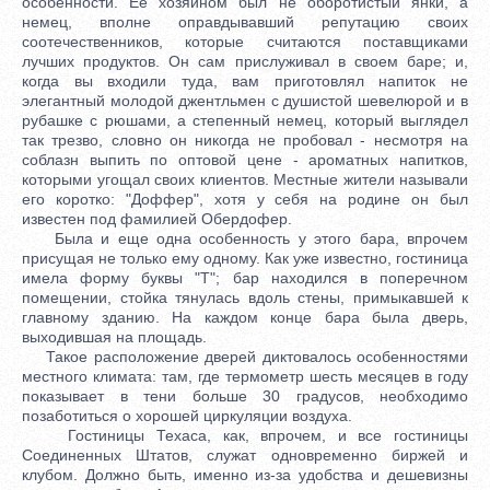
особенности. Ее хозяином был не оборотистый янки, а
немец, вполне оправдывавший репутацию своих
соотечественников, которые считаются поставщиками
лучших продуктов. Он сам прислуживал в своем баре; и,
когда вы входили туда, вам приготовлял напиток не
элегантный молодой джентльмен с душистой шевелюрой и в
рубашке с рюшами, а степенный немец, который выглядел
так трезво, словно он никогда не пробовал - несмотря на
соблазн выпить по оптовой цене - ароматных напитков,
которыми угощал своих клиентов. Местные жители называли
его коротко: "Доффер", хотя у себя на родине он был
известен под фамилией Обердофер.
Была и еще одна особенность у этого бара, впрочем
присущая не только ему одному. Как уже известно, гостиница
имела форму буквы "Т"; бар находился в поперечном
помещении, стойка тянулась вдоль стены, примыкавшей к
главному зданию. На каждом конце бара была дверь,
выходившая на площадь.
Такое расположение дверей диктовалось особенностями
местного климата: там, где термометр шесть месяцев в году
показывает в тени больше 30 градусов, необходимо
позаботиться о хорошей циркуляции воздуха.
Гостиницы Техаса, как, впрочем, и все гостиницы
Соединенных Штатов, служат одновременно биржей и
клубом. Должно быть, именно из-за удобства и дешевизны