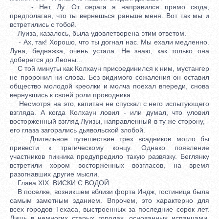
- Нет, Лу. От оврага я направился прямо сюда,
предполагая, что ты вернешься раньше меня. Вот так мы и
встретились с тобой.
Луиза, казалось, была удовлетворена этим ответом.
- Ах, так! Хорошо, что ты догнал нас. Мы ехали медленно.
Луна, бедняжка, очень устала. Не знаю, как только она
доберется до Леоны...
С той минуты как Колхаун присоединился к ним, мустангер
не проронил ни слова. Без видимого сожаления он оставил
общество молодой креолки и молча поехал впереди, снова
вернувшись к своей роли проводника.
Несмотря на это, капитан не спускал с него испытующего
взгляда. А когда Колхаун ловил - или думал, что уловил
восторженный взгляд Луизы, направленный в ту же сторону, -
его глаза загорались дьявольской злобой.
Длительное путешествие трех всадников могло бы
привести к трагическому концу. Однако появление
участников пикника предупредило такую развязку. Беглянку
встретили хором восторженных возгласов, на время
разогнавших другие мысли.
Глава XIX. ВИСКИ С ВОДОЙ
В поселке, возникшем вблизи форта Индж, гостиница была
самым заметным зданием. Впрочем, это характерно для
всех городов Техаса, выстроенных за последние сорок лет.
Лишь в немногих старых городах, основанных испанцами,