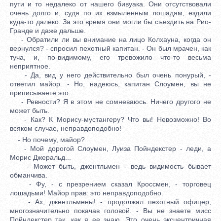
пути и то недалеко от нашего бивуака. Они отсутствовали
очень долго и, судя по их взмыленным лошадям, ездили
куда-то далеко. За это время они могли бы съездить на Рио-
Гранде и даже дальше.
- Обратили ли вы внимание на лицо Колхауна, когда он
вернулся? - спросил пехотный капитан. - Он был мрачен, как
туча, и, по-видимому, его тревожило что-то весьма
неприятное.
- Да, вид у него действительно был очень понурый, -
ответил майор. - Но, надеюсь, капитан Слоумен, вы не
приписываете это...
- Ревности? Я в этом не сомневаюсь. Ничего другого не
может быть.
- Как? К Морису-мустангеру? Что вы! Невозможно! Во
всяком случае, неправдоподобно!
- Но почему, майор?
- Мой дорогой Слоумен, Луиза Пойндекстер - леди, а
Морис Джеральд...
- Может быть, джентльмен - ведь видимость бывает
обманчива.
- Фу, - с презрением сказал Кроссмен, - торговец
лошадьми! Майор прав: это неправдоподобно.
- Ах, джентльмены! - продолжал пехотный офицер,
многозначительно покачав головой. - Вы не знаете мисс
Пойндекстер так, как я ее знаю. Это очень эксцентричная