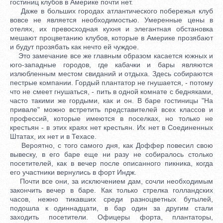
гостиниц клубов в Америке почти нет.
Даже в больших городах атлантического побережья клуб
вовсе не является необходимостью. Умеренные цены в
отелях, их превосходная кухня и элегантная обстановка
мешают процветанию клубов, которые в Америке прозябают
и будут прозябать как нечто ей чуждое.
Это замечание все же главным образом касается южных и
юго-западные городов, где кабачки и бары являются
излюбленным местом свиданий и отдыха. Здесь собираются
пестрые компании. Гордый плантатор не гнушается, - потому
что не смеет гнушаться, - пить в одной комнате с бедняками,
часто такими же гордыми, как и он. В баре гостиницы "На
привале" можно встретить представителей всех классов и
профессий, которые имеются в поселках, но только не
крестьян - в этих краях нет крестьян. Их нет в Соединенных
Штатах, их нет и в Техасе.
Вероятно, с того самого дня, как Доффер повесил свою
вывеску, в его баре еще ни разу не собиралось столько
посетителей, как в вечер после описанного пикника, когда
его участники вернулись в форт Индж.
Почти все они, за исключением дам, сочли необходимым
закончить вечер в баре. Как только стрелка голландских
часов, нежно тикавших среди разноцветных бутылей,
подошла к одиннадцати, в бар один за другим стали
заходить посетители. Офицеры форта, плантаторы,