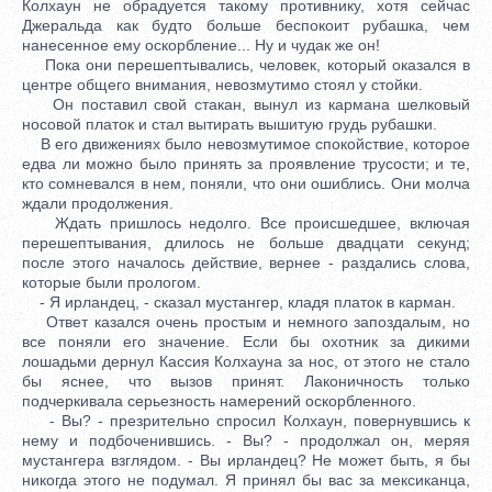
Колхаун не обрадуется такому противнику, хотя сейчас
Джеральда как будто больше беспокоит рубашка, чем
нанесенное ему оскорбление... Ну и чудак же он!
Пока они перешептывались, человек, который оказался в
центре общего внимания, невозмутимо стоял у стойки.
Он поставил свой стакан, вынул из кармана шелковый
носовой платок и стал вытирать вышитую грудь рубашки.
В его движениях было невозмутимое спокойствие, которое
едва ли можно было принять за проявление трусости; и те,
кто сомневался в нем, поняли, что они ошиблись. Они молча
ждали продолжения.
Ждать пришлось недолго. Все происшедшее, включая
перешептывания, длилось не больше двадцати секунд;
после этого началось действие, вернее - раздались слова,
которые были прологом.
- Я ирландец, - сказал мустангер, кладя платок в карман.
Ответ казался очень простым и немного запоздалым, но
все поняли его значение. Если бы охотник за дикими
лошадьми дернул Кассия Колхауна за нос, от этого не стало
бы яснее, что вызов принят. Лаконичность только
подчеркивала серьезность намерений оскорбленного.
- Вы? - презрительно спросил Колхаун, повернувшись к
нему и подбоченившись. - Вы? - продолжал он, меряя
мустангера взглядом. - Вы ирландец? Не может быть, я бы
никогда этого не подумал. Я принял бы вас за мексиканца,