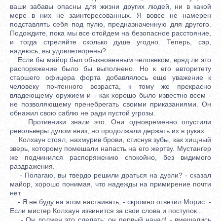
ваши забавы опасны для жизни других людей, ни в какой
мере в них не заинтересованных. Я вовсе не намерен
подставлять себя под пулю, предназначенную для другого.
Подождите, пока мы все отойдем на безопасное расстояние,
и тогда стреляйте сколько душе угодно. Теперь, сэр,
надеюсь, вы удовлетворены?
Если бы майор был обыкновенным человеком, вряд ли это
распоряжение было бы выполнено. Но к его авторитету
старшего офицера форта добавлялось еще уважение к
человеку почтенного возраста, к тому же прекрасно
владеющему оружием и - как хорошо было известно всем -
не позволяющему пренебрегать своими приказаниями. Он
обнажил свою саблю не ради пустой угрозы.
Противники знали это. Они одновременно опустили
револьверы дулом вниз, но продолжали держать их в руках.
Колхаун стоял, нахмурив брови, стиснув зубы, как хищный
зверь, которому помешали напасть на его жертву. Мустангер
же подчинился распоряжению спокойно, без видимого
раздражения.
- Полагаю, вы твердо решили драться на дуэли? - сказал
майор, хорошо понимая, что надежды на примирение почти
нет.
- Я не буду на этом настаивать, - скромно ответил Морис. -
Если мистер Колхаун извинится за свои слова и поступок...
- Он должен это сделать: он первый начал! - вмешались