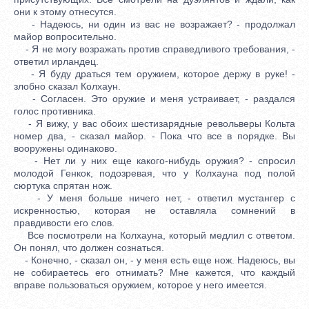
они к этому отнесутся.
- Надеюсь, ни один из вас не возражает? - продолжал
майор вопросительно.
- Я не могу возражать против справедливого требования, -
ответил ирландец.
- Я буду драться тем оружием, которое держу в руке! -
злобно сказал Колхаун.
- Согласен. Это оружие и меня устраивает, - раздался
голос противника.
- Я вижу, у вас обоих шестизарядные револьверы Кольта
номер два, - сказал майор. - Пока что все в порядке. Вы
вооружены одинаково.
- Нет ли у них еще какого-нибудь оружия? - спросил
молодой Генкок, подозревая, что у Колхауна под полой
сюртука спрятан нож.
- У меня больше ничего нет, - ответил мустангер с
искренностью, которая не оставляла сомнений в
правдивости его слов.
Все посмотрели на Колхауна, который медлил с ответом.
Он понял, что должен сознаться.
- Конечно, - сказал он, - у меня есть еще нож. Надеюсь, вы
не собираетесь его отнимать? Мне кажется, что каждый
вправе пользоваться оружием, которое у него имеется.