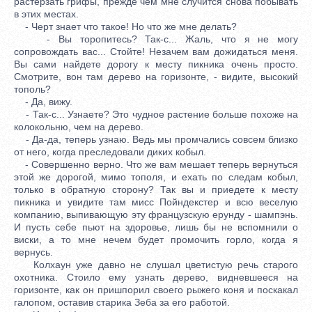
растерзать грифы, прежде чем мне случится снова побывать
в этих местах.
- Черт знает что такое! Но что же мне делать?
- Вы торопитесь? Так-с... Жаль, что я не могу
сопровождать вас... Стойте! Незачем вам дожидаться меня.
Вы сами найдете дорогу к месту пикника очень просто.
Смотрите, вон там дерево на горизонте, - видите, высокий
тополь?
- Да, вижу.
- Так-с... Узнаете? Это чудное растение больше похоже на
колокольню, чем на дерево.
- Да-да, теперь узнаю. Ведь мы промчались совсем близко
от него, когда преследовали диких кобыл.
- Совершенно верно. Что же вам мешает теперь вернуться
этой же дорогой, мимо тополя, и ехать по следам кобыл,
только в обратную сторону? Так вы и приедете к месту
пикника и увидите там мисс Пойндекстер и всю веселую
компанию, выпивающую эту французскую ерунду - шампэнь.
И пусть себе пьют на здоровье, лишь бы не вспомнили о
виски, а то мне нечем будет промочить горло, когда я
вернусь.
Колхаун уже давно не слушал цветистую речь старого
охотника. Стоило ему узнать дерево, видневшееся на
горизонте, как он пришпорил своего рыжего коня и поскакал
галопом, оставив старика Зеба за его работой.