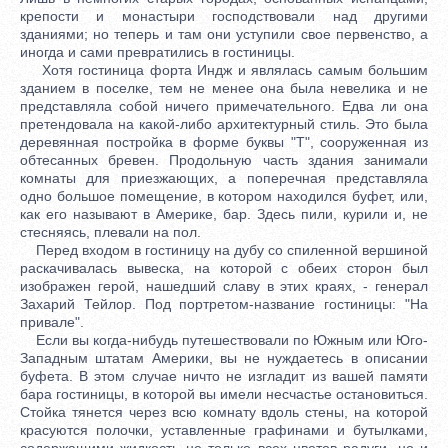
крепости и монастыри господствовали над другими
зданиями; но теперь и там они уступили свое первенство, а
иногда и сами превратились в гостиницы.
Хотя гостиница форта Индж и являлась самым большим
зданием в поселке, тем не менее она была невелика и не
представляла собой ничего примечательного. Едва ли она
претендовала на какой-либо архитектурный стиль. Это была
деревянная постройка в форме буквы "Т", сооруженная из
обтесанных бревен. Продольную часть здания занимали
комнаты для приезжающих, а поперечная представляла
одно большое помещение, в котором находился буфет, или,
как его называют в Америке, бар. Здесь пили, курили и, не
стесняясь, плевали на пол.
Перед входом в гостиницу на дубу со спиленной вершиной
раскачивалась вывеска, на которой с обеих сторон был
изображен герой, нашедший славу в этих краях, - генерал
Захарий Тейлор. Под портретом-название гостиницы: "На
привале".
Если вы когда-нибудь путешествовали по Южным или Юго-
Западным штатам Америки, вы не нуждаетесь в описании
буфета. В этом случае ничто не изгладит из вашей памяти
бара гостиницы, в которой вы имели несчастье остановиться.
Стойка тянется через всю комнату вдоль стены, на которой
красуются полочки, уставленные графинами и бутылками,
содержащими жидкость не только всех цветов радуги, но и