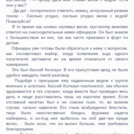
оно у вас?
- Да-да! - поторопился ответить немец, испуганный резким
тоном. - Сколько угодно, сколько угодно виски с водой!
Пожалуйста!
В то время как хозяин наливал виски, мустангер вежливо
ответил на снисходительные кивки офицеров. Он был знаком
с большинством из них, так как часто приезжал в форт по
делам.
Офицеры уже готовы были обратиться к нему с вопросом,
как посоветовал майор, когда появление еще одного
посетителя заставило их на время отказаться от своего
намерения.
Это был Кассий Колхаун. В его присутствии вряд ли было
удобно заводить такой разговор.
Подойдя с присущим ему надменным видом к группе
военных и штатских, Кассий Колхаун поклонился, как обычно
здороваются в тех случаях, когда вместе был проведен весь
день и люди расставались лишь на короткое время. Если
отставной капитан был и не совсем пьян, то, во всяком
случае, сильно навеселе. Его глаза возбужденно блестели,
лицо было неестественно бледно, фуражка надета
набекрень, и из-под нее выбилось на лоб две-три пряди
волос, - было ясно, что он выпил больше, чем требовало
благоразумие.