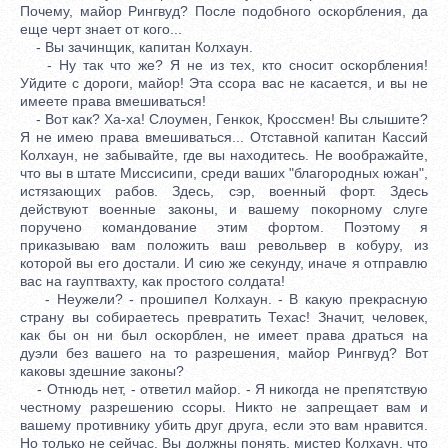
Почему, майор Рингвуд? После подобного оскорбления, да
еще черт знает от кого...
- Вы зачинщик, капитан Колхаун.
- Ну так что же? Я не из тех, кто сносит оскорбления!
Уйдите с дороги, майор! Эта ссора вас не касается, и вы не
имеете права вмешиваться!
- Вот как? Ха-ха! Слоумен, Генкок, Кроссмен! Вы слышите?
Я не имею права вмешиваться... Отставной капитан Кассий
Колхаун, не забывайте, где вы находитесь. Не воображайте,
что вы в штате Миссисипи, среди ваших "благородных южан",
истязающих рабов. Здесь, сэр, военный форт. Здесь
действуют военные законы, и вашему покорному слуге
поручено командование этим фортом. Поэтому я
приказываю вам положить ваш револьвер в кобуру, из
которой вы его достали. И сию же секунду, иначе я отправлю
вас на гауптвахту, как простого солдата!
- Неужели? - прошипел Колхаун. - В какую прекрасную
страну вы собираетесь превратить Техас! Значит, человек,
как бы он ни был оскорблен, не имеет права драться на
дуэли без вашего на то разрешения, майор Рингвуд? Вот
каковы здешние законы?
- Отнюдь нет, - ответил майор. - Я никогда не препятствую
честному разрешению ссоры. Никто не запрещает вам и
вашему противнику убить друг друга, если это вам нравится.
Но только не сейчас. Вы должны понять, мистер Колхаун, что