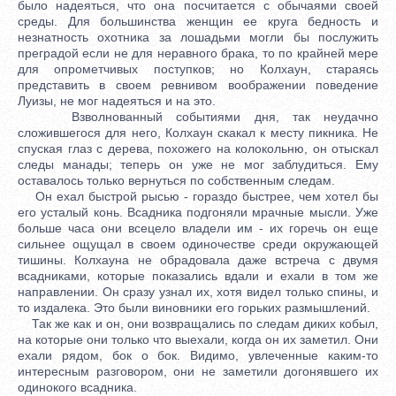
было надеяться, что она посчитается с обычаями своей
среды. Для большинства женщин ее круга бедность и
незнатность охотника за лошадьми могли бы послужить
преградой если не для неравного брака, то по крайней мере
для опрометчивых поступков; но Колхаун, стараясь
представить в своем ревнивом воображении поведение
Луизы, не мог надеяться и на это.
Взволнованный событиями дня, так неудачно
сложившегося для него, Колхаун скакал к месту пикника. Не
спуская глаз с дерева, похожего на колокольню, он отыскал
следы манады; теперь он уже не мог заблудиться. Ему
оставалось только вернуться по собственным следам.
Он ехал быстрой рысью - гораздо быстрее, чем хотел бы
его усталый конь. Всадника подгоняли мрачные мысли. Уже
больше часа они всецело владели им - их горечь он еще
сильнее ощущал в своем одиночестве среди окружающей
тишины. Колхауна не обрадовала даже встреча с двумя
всадниками, которые показались вдали и ехали в том же
направлении. Он сразу узнал их, хотя видел только спины, и
то издалека. Это были виновники его горьких размышлений.
Так же как и он, они возвращались по следам диких кобыл,
на которые они только что выехали, когда он их заметил. Они
ехали рядом, бок о бок. Видимо, увлеченные каким-то
интересным разговором, они не заметили догонявшего их
одинокого всадника.