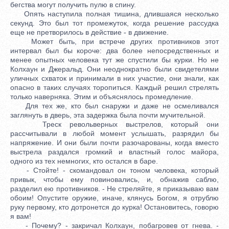
бегства могут получить пулю в спину.
Опять наступила полная тишина, длившаяся несколько
секунд. Это был тот промежуток, когда решение рассудка
еще не претворилось в действие - в движение.
Может быть, при встрече других противников этот
интервал был бы короче: два более непосредственных и
менее опытных человека тут же спустили бы курки. Но не
Колхаун и Джеральд. Они неоднократно были свидетелями
уличных схваток и принимали в них участие, они знали, как
опасно в таких случаях торопиться. Каждый решил стрелять
только наверняка. Этим и объяснялось промедление.
Для тех же, кто был снаружи и даже не осмеливался
заглянуть в дверь, эта задержка была почти мучительной.
Треск револьверных выстрелов, который они
рассчитывали в любой момент услышать, разрядил бы
напряжение. И они были почти разочарованы, когда вместо
выстрела раздался громкий и властный голос майора,
одного из тех немногих, кто остался в баре.
- Стойте! - скомандовал он тоном человека, который
привык, чтобы ему повиновались, и, обнажив саблю,
разделил ею противников. - Не стреляйте, я приказываю вам
обоим! Опустите оружие, иначе, клянусь Богом, я отрублю
руку первому, кто дотронется до курка! Остановитесь, говорю
я вам!
- Почему? - закричал Колхаун, побагровев от гнева. -