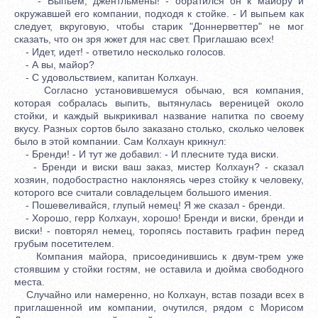
- Выпьем, джентльмены! - обратился он к майору и
окружавшей его компании, подходя к стойке. - И выпьем как
следует, вкруговую, чтобы старик "Доннерветтер" не мог
сказать, что он зря жжет для нас свет. Приглашаю всех!
- Идет, идет! - ответило несколько голосов.
- А вы, майор?
- С удовольствием, капитан Колхаун.
Согласно установившемуся обычаю, вся компания,
которая собралась выпить, вытянулась вереницей около
стойки, и каждый выкрикивал название напитка по своему
вкусу. Разных сортов было заказано столько, сколько человек
было в этой компании. Сам Колхаун крикнул:
- Бренди! - И тут же добавил: - И плесните туда виски.
- Бренди и виски ваш заказ, мистер Колхаун? - сказал
хозяин, подобострастно наклоняясь через стойку к человеку,
которого все считали совладельцем большого имения.
- Пошевеливайся, глупый немец! Я же сказал - бренди.
- Хорошо, гepp Колхаун, хорошо! Бренди и виски, бренди и
виски! - повторял немец, торопясь поставить графин перед
грубым посетителем.
Компания майора, присоединившись к двум-трем уже
стоявшим у стойки гостям, не оставила и дюйма свободного
места.
Случайно или намеренно, но Колхаун, встав позади всех в
приглашенной им компании, очутился, рядом с Морисом