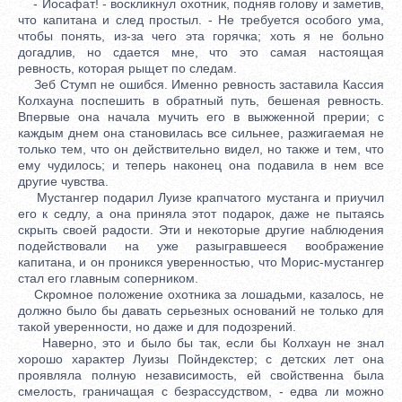
- Иосафат! - воскликнул охотник, подняв голову и заметив,
что капитана и след простыл. - Не требуется особого ума,
чтобы понять, из-за чего эта горячка; хоть я не больно
догадлив, но сдается мне, что это самая настоящая
ревность, которая рыщет по следам.
Зеб Стумп не ошибся. Именно ревность заставила Кассия
Колхауна поспешить в обратный путь, бешеная ревность.
Впервые она начала мучить его в выжженной прерии; с
каждым днем она становилась все сильнее, разжигаемая не
только тем, что он действительно видел, но также и тем, что
ему чудилось; и теперь наконец она подавила в нем все
другие чувства.
Мустангер подарил Луизе крапчатого мустанга и приучил
его к седлу, а она приняла этот подарок, даже не пытаясь
скрыть своей радости. Эти и некоторые другие наблюдения
подействовали на уже разыгравшееся воображение
капитана, и он проникся уверенностью, что Морис-мустангер
стал его главным соперником.
Скромное положение охотника за лошадьми, казалось, не
должно было бы давать серьезных оснований не только для
такой уверенности, но даже и для подозрений.
Наверно, это и было бы так, если бы Колхаун не знал
хорошо характер Луизы Пойндекстер; с детских лет она
проявляла полную независимость, ей свойственна была
смелость, граничащая с безрассудством, - едва ли можно