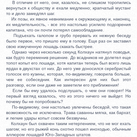
В отличие от него, они, казалось, не слишком торопились
вернуться к обществу и ехали медленно; крапчатый мустанг
то и дело замедлял шаг.
Их позы, их явное невнимание к окружающему и, наконец,
их медлительность, - все это настолько усилило подозрения
капитана, что он почти потерял самообладание.
Подъехать галопом и грубо прервать их нежную беседу
было первое, что пришло ему в голову. Еще раз он заставил
свою измученную лошадь скакать быстрее.
Однако через несколько секунд Колхаун натянул поводья,
как будто переменив решение. До всадников не долетел еще
топот копыт его лошади, хотя капитан теперь был всего лишь
ярдах в двухстах от них. До него уже доносился серебристый
голосок его кузины, которая, по-видимому, говорила больше,
чем ее собеседник. Как интересен для них был этот
разговор, если они даже не заметили его приближения!
Если бы ему удалось подслушать, о чем они говорят! На
первый взгляд казалось, что из этого ничего не выйдет. Но
почему бы не попробовать?
По-видимому, они настолько увлечены беседой, что такая
возможность не исключена. Трава саванны мягка, как бархат,
и легкие удары копыт совсем беззвучны.
Колхаун был охвачен таким нетерпением, что не мог ехать
шагом; но его рыжий конь охотно пошел иноходью, обычным
аллюром лошадей Юго-Западных штатов.