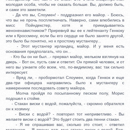
молодая особа, чтобы не сказать больше. Вы, должно быть,
и сами это заметили.
- Да что вы, Слоумен! - поддразнил его майор. - Боюсь,
что вы не прочь посплетничать. Наверно, сами влюбились в
мисс Пойндекстер, хотя и прикидываетесь
женоненавистником? Приревнуй вы ее к лейтенанту Генкоку
или к Кроссмену, если бы его сердце не было занято другой,
это было бы понятно, но к простому мустангеру...
- Этот мустангер ирландец, майор. И у меня есть
основания предполагать, что он...
- Кто бы он ни был...- прервал майор, мельком взглянув на
дверь. - Вот он, пусть сам и ответит. Он прямой человек, и от
него вы узнаете обо всем, что, по-видимому, вас так сильно
интересует.
- Вряд ли, - пробормотал Слоумен, когда Генкок и еще
два-три офицера направились было к мустангеру с
намерением последовать совету майора.
Молча пройдя по посыпанному песком полу, Морис
подошел к стойке.
- Стакан виски с водой, пожалуйста, - скромно обратился
он к хозяину.
- Виски с водой? - повторил тот неприветливо. - Вы
желаете виски с водой? Это будет стоить два пенни стакан.
- Я не спрашиваю вас, сколько это стоит, - ответил
мустангер. - Я прошу дать мне стакан виски с водой. Есть