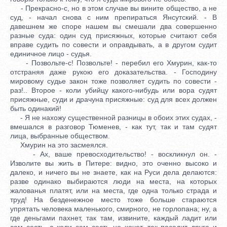
- Прекрасно-с, но в этом случае вы вините общество, а не
суд, - начал снова с ним препираться Янсутский. - В
давешнем же споре нашем вы смешали два совершенно
разные суда: один суд присяжных, которые считают себя
вправе судить по совести и оправдывать, а в другом судит
единичное лицо - судья.
- Позвольте-с! Позвольте! - перебил его Хмурин, как-то
отстраняя даже рукою его доказательства. - Господину
мировому судье закон тоже позволяет судить по совести -
раз!.. Второе - коли убийцу какого-нибудь или вора судят
присяжные, суди и драчуна присяжные: суд для всех должен
быть одинакий!
- Я не нахожу существенной разницы в обоих этих судах, -
вмешался в разговор Тюменев, - как тут, так и там судят
лица, выбранные обществом.
Хмурин на это засмеялся.
- Ах, ваше превосходительство! - воскликнул он. -
Изволите вы жить в Питере: видно, это оченно высоко и
далеко, и ничего вы не знаете, как на Руси дела делаются:
разве одинако выбираются люди на места, на которых
жалованья платят, или на места, где одна только страда и
труд! На безденежное место тоже больше стараются
упрятать человека маленького, смирного, не горлопана; ну, а
где деньгами пахнет, так там, извините, каждый ладит или
сам сесть, а коли сам сесть не хочет, так посадит друга и