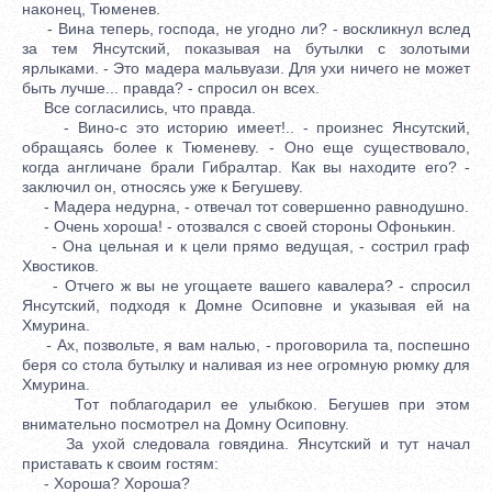
наконец, Тюменев.
- Вина теперь, господа, не угодно ли? - воскликнул вслед
за тем Янсутский, показывая на бутылки с золотыми
ярлыками. - Это мадера мальвуази. Для ухи ничего не может
быть лучше... правда? - спросил он всех.
Все согласились, что правда.
- Вино-с это историю имеет!.. - произнес Янсутский,
обращаясь более к Тюменеву. - Оно еще существовало,
когда англичане брали Гибралтар. Как вы находите его? -
заключил он, относясь уже к Бегушеву.
- Мадера недурна, - отвечал тот совершенно равнодушно.
- Очень хороша! - отозвался с своей стороны Офонькин.
- Она цельная и к цели прямо ведущая, - сострил граф
Хвостиков.
- Отчего ж вы не угощаете вашего кавалера? - спросил
Янсутский, подходя к Домне Осиповне и указывая ей на
Хмурина.
- Ах, позвольте, я вам налью, - проговорила та, поспешно
беря со стола бутылку и наливая из нее огромную рюмку для
Хмурина.
Тот поблагодарил ее улыбкою. Бегушев при этом
внимательно посмотрел на Домну Осиповну.
За ухой следовала говядина. Янсутский и тут начал
приставать к своим гостям:
- Хороша? Хороша?