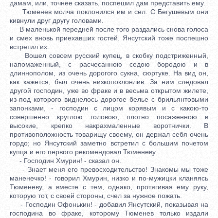
дамам, или, точнее сказать, поспешил дам представить ему.
Тюменев молча поклонился им и сел. С Бегушевым они
кивнули друг другу головами.
В маленькой передней после того раздались снова голоса
и смех вновь приехавших гостей. Янсутский тоже поспешно
встретил их.
Вошел совсем русский купец, в скобку подстриженный,
напомаженный, с расчесанною седою бородою и в
длиннополом, из очень дорогого сукна, сюртуке. На вид он,
как кажется, был очень низкопоклонлив. За ним следовал
другой господин, уже во фраке и в весьма открытом жилете,
из-под которого виднелось дорогое белье с брильянтовыми
запонками, - господин с лицом корявым и с какою-то
совершенно круглою головою, плотно посаженною в
высокие, крепко накрахмаленные воротнички. В
противоположность товарищу своему, он держал себя очень
гордо; но Янсутский заметно встретил с большим почетом
купца и его первого рекомендовал Тюменеву.
- Господин Хмурин! - сказал он.
- Знает меня его превосходительство! Знакомы мы тоже
маненечко! - говорил Хмурин, низко и по-мужицки кланяясь
Тюменеву, а вместе с тем, однако, протягивая ему руку,
которую тот, с своей стороны, счел за нужное пожать.
- Господин Офонькин! - добавил Янсутский, показывая на
господина во фраке, которому Тюменев только издали