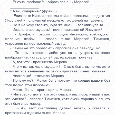
- Et vous, madame?* - обратился он к Меровой.
______________
* А вы, сударыня? (франц.).
- Елизавете Николаевне мы сейчас положим, - подхватил
Янсутский и положил ей несколько трюфелей на тарелку.
- Но я не хочу столько, куда же мне?.. - воскликнула та.
- Извольте все скушать! - почти приказал ей Янсутский.
- Трюфели, говорит господин Янсутский, возбуждают
желание любви, - сказал m-me Меровой Тюменев,
устремляя на нее масленый взгляд.
- Каким же это образом? - спросила она равнодушно.
- То есть - вероятно действуют на нашу кровь, на наше
воображение, - старался ей растолковать Тюменев.
- А, вот что! - произнесла Мерова.
- Что ж вы так мало скушали?.. Стало быть, вы не желаете
исполниться желанием любви? - приставал к ней Тюменев.
- Нисколько! - отвечала Мерова.
- Почему же?.. Может быть потому, что сердце ваше и без
того полно этой любовью?
- Может быть! - проговорила Мерова.
- Интересно знать, кто этот счастливец, поселивший в вас
это чувство? - спросил Тюменев, хотя очень хорошо знал, кто
этот был счастливец.
- Ах, этот счастливец далеко теперь, - сказала с
притворным вздохом m-me Мерова.