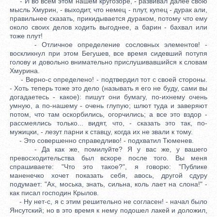
- И во всем этом нашем кругозоре, - развивал далее свою
мысль Хмурин, - выходит, что немец - плут, купец - дурак али,
правильнее сказать, прикидывается дураком, потому что ему
около своих делов ходить выгоднее, а барин - бахвал или
тоже плут!
- Отличное определение сословных элементов! -
воскликнул при этом Бегушев, все время сидевший потупя
голову и довольно внимательно прислушивавшийся к словам
Хмурина.
- Верно-с определено! - подтвердил тот с своей стороны.
- Хоть теперь тоже это дело (называть я его не буду, сами вы
догадаетесь - какое): пишут они бумагу, по-ихнему очень
умную, а по-нашему - очень глупую; шлют туда и заверяют
потом, что там оскорбились, огорчились; а все это вздор -
рассмеялись только... видят, что, - сказать это так, по-
мужицки, - лезут парни к ставцу, когда их не звали к тому.
- Это совершенно справедливо! - подхватил Тюменев.
- Да как же, помилуйте? Я у вас же, у вашего
превосходительства был вскоре после того. Вы меня
спрашиваете: "Что это такое?", я говорю: "Публике
маненечко хочет показать себя, авось, другой сдуру
подумает: "Ах, моська, знать, сильна, коль лает на слона!" -
как писал господин Крылов.
- Ну нет-с, я с этим решительно не согласен! - начал было
Янсутский; но в это время к нему подошел лакей и доложил,