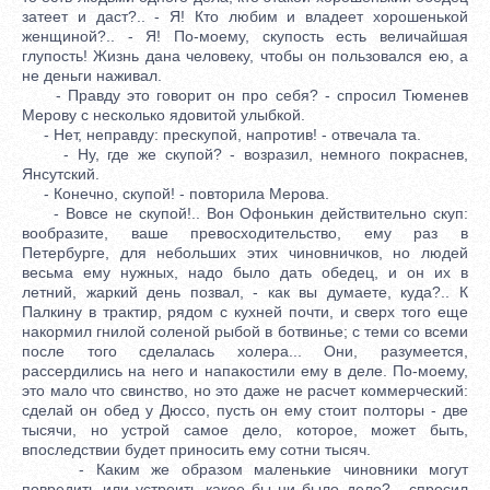
затеет и даст?.. - Я! Кто любим и владеет хорошенькой
женщиной?.. - Я! По-моему, скупость есть величайшая
глупость! Жизнь дана человеку, чтобы он пользовался ею, а
не деньги наживал.
- Правду это говорит он про себя? - спросил Тюменев
Мерову с несколько ядовитой улыбкой.
- Нет, неправду: прескупой, напротив! - отвечала та.
- Ну, где же скупой? - возразил, немного покраснев,
Янсутский.
- Конечно, скупой! - повторила Мерова.
- Вовсе не скупой!.. Вон Офонькин действительно скуп:
вообразите, ваше превосходительство, ему раз в
Петербурге, для небольших этих чиновничков, но людей
весьма ему нужных, надо было дать обедец, и он их в
летний, жаркий день позвал, - как вы думаете, куда?.. К
Палкину в трактир, рядом с кухней почти, и сверх того еще
накормил гнилой соленой рыбой в ботвинье; с теми со всеми
после того сделалась холера... Они, разумеется,
рассердились на него и напакостили ему в деле. По-моему,
это мало что свинство, но это даже не расчет коммерческий:
сделай он обед у Дюссо, пусть он ему стоит полторы - две
тысячи, но устрой самое дело, которое, может быть,
впоследствии будет приносить ему сотни тысяч.
- Каким же образом маленькие чиновники могут
повредить или устроить какое бы ни было дело? - спросил