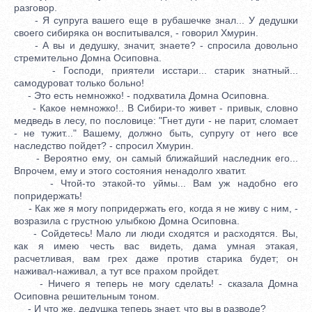
разговор.
- Я супруга вашего еще в рубашечке знал... У дедушки
своего сибиряка он воспитывался, - говорил Хмурин.
- А вы и дедушку, значит, знаете? - спросила довольно
стремительно Домна Осиповна.
- Господи, приятели исстари... старик знатный...
самодуроват только больно!
- Это есть немножко! - подхватила Домна Осиповна.
- Какое немножко!.. В Сибири-то живет - привык, словно
медведь в лесу, по пословице: "Гнет дуги - не парит, сломает
- не тужит..." Вашему, должно быть, супругу от него все
наследство пойдет? - спросил Хмурин.
- Вероятно ему, он самый ближайший наследник его...
Впрочем, ему и этого состояния ненадолго хватит.
- Чтой-то этакой-то уймы... Вам уж надобно его
попридержать!
- Как же я могу попридержать его, когда я не живу с ним, -
возразила с грустною улыбкою Домна Осиповна.
- Сойдетесь! Мало ли люди сходятся и расходятся. Вы,
как я имею честь вас видеть, дама умная этакая,
расчетливая, вам грех даже против старика будет; он
наживал-наживал, а тут все прахом пройдет.
- Ничего я теперь не могу сделать! - сказала Домна
Осиповна решительным тоном.
- И что же, дедушка теперь знает, что вы в разводе?