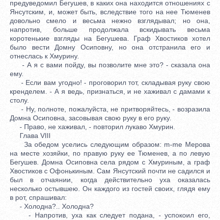
предуведомил Бегушев, в каких она находится отношениях с
Янсутским, и, может быть, вследствие того на нее Тюменев
довольно смело и весьма нежно взглядывал; но она,
напротив, больше продолжала вскидывать весьма
коротенькие взгляды на Бегушева. Граф Хвостиков хотел
было вести Домну Осиповну, но она отстранила его и
отнеслась к Хмурину.
- А я с вами пойду, вы позволите мне это? - сказала она
ему.
- Если вам угодно! - проговорил тот, складывая руку свою
кренделем. - А я ведь, признаться, и не хаживал с дамами к
столу.
- Ну, полноте, пожалуйста, не притворяйтесь, - возразила
Домна Осиповна, засовывая свою руку в его руку.
- Право, не хаживал, - повторил лукаво Хмурин.
Глава VIII
За обедом уселись следующим образом: m-me Мерова
на месте хозяйки, по правую руку ее Тюменев, а по левую
Бегушев. Домна Осиповна села рядом с Хмуриным, а граф
Хвостиков с Офонькиным. Сам Янсутский почти не садился и
был в отчаянии, когда действительно уха оказалась
несколько остывшею. Он каждого из гостей своих, глядя ему
в рот, спрашивал:
- Холодна?.. Холодна?
- Напротив, уха как следует подана, - успокоил его,