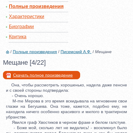
Полные произведения
Характеристики
Биографии
Критика
/
Полные произведения
/
Писемский А.Ф.
/
Мещане
Мещане [4/22]
Скачать полное произведение
Она, чтобы рассмотреть хорошенько, надела даже пенсне
и с своей стороны подтвердила:
- Очень хорошо.
M-me Мерова в это время вскидывала на мгновение свои
глазки на Бегушева. Она тоже, кажется, подобно ему, не
находила ничего особенно красивого и милого в трактирном
убранстве.
Явился граф Хвостиков в черном фраке и белом галстуке.
- Боже мой, сколько лет не видались! - воскликнул было
он, растопыривая перед Бегушевым руки и как бы желая