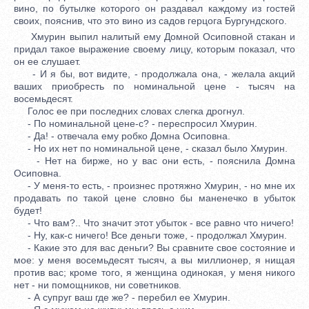
вино, по бутылке которого он раздавал каждому из гостей
своих, пояснив, что это вино из садов герцога Бургундского.
Хмурин выпил налитый ему Домной Осиповной стакан и
придал такое выражение своему лицу, которым показал, что
он ее слушает.
- И я бы, вот видите, - продолжала она, - желала акций
ваших приобресть по номинальной цене - тысяч на
восемьдесят.
Голос ее при последних словах слегка дрогнул.
- По номинальной цене-с? - переспросил Хмурин.
- Да! - отвечала ему робко Домна Осиповна.
- Но их нет по номинальной цене, - сказал было Хмурин.
- Нет на бирже, но у вас они есть, - пояснила Домна
Осиповна.
- У меня-то есть, - произнес протяжно Хмурин, - но мне их
продавать по такой цене словно бы маненечко в убыток
будет!
- Что вам?.. Что значит этот убыток - все равно что ничего!
- Ну, как-с ничего! Все деньги тоже, - продолжал Хмурин.
- Какие это для вас деньги? Вы сравните свое состояние и
мое: у меня восемьдесят тысяч, а вы миллионер, я нищая
против вас; кроме того, я женщина одинокая, у меня никого
нет - ни помощников, ни советников.
- А супруг ваш где же? - перебил ее Хмурин.