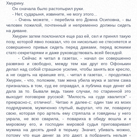
Хмурину.
Он сначала было растопырил руки.
- Нет, сударыня, извините, не могу этого...
- Очень можете, - перебила его Домна Осиповна, - вы
человек пожилой, почтенный и непременно должны сидеть
на диване.
Хмурин затем поклонился еще раз ей, сел и принял такую
позу, которой явно показал, что он нисколько не стесняется и
совершенно привык сидеть перед дамами, перед всякими
статс-секретарями и даже руководствовать всей беседой.
- Сейчас я читал в газетах, - начал он совершенно
развязно и свободно, между тем как друг его Офонькин
делал над собой страшное усилие, чтобы занять все кресло,
а не сидеть на краешке его, - читал в газетах, - продолжал
Хмурин, - что, положим, там жена убила мужа и затем сама
призналась в том, суд ее оправдал, а публика еще денег ей
дала за то. Бывали ведь такие случаи, по старинной это
выходит поговорке русской: "Милость на суде хвалится" -
прекрасно-с, отлично!.. Читаю я далее-с: один там из моих
подрядчиков, мужичонко глупый, выругал, что ли, повариху
свою, которая про артель ему стряпала и говядины у него
украла, не всю сварила, - повариха в обиду вошла и к
мировому его, и господин мировой судья приговаривает
мужика на десять дней в тюрьму. Значит, убивать можно,
потому что еще денег за это дают, а побранить нельзя -