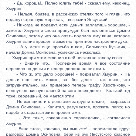
- Да, хороша!.. Полно юлить тебе! - сказал ему, наконец,
Хмурин.
- Нельзя, братец, в рассейских отелях того и гляди, что
подадут страшную мерзость, - возразил Янсутский.
- Никогда не подадут, если деньги заплатишь хорошие, -
заметил Хмурин и снова принужден был поклониться Домне
Осиповне, потому что она опять подлила ему вина, которое
Хмурин выпив пришел в заметно приятное настроение духа.
- А у меня еще просьба к вам, Сильвестр Кузьмич, -
начала Домна Осиповна, усмехаясь несколько.
Хмурин при этом склонил к ней несколько голову свою.
- Видите что... Последнее время я все состояние
перевела на деньги и теперь должна на них жить...
- Что ж, это дело хорошее! - подхватил Хмурин. - На
деньги еще жить можно; вот без денег - так точно, что
затруднительно, как примерно теперь графу Хвостикову, -
шепнул он, кивнув головой на сего последнего. - Колький год
тоже, сердешный, он мается этим.
- Но женщине и с деньгами затруднительно, - возразила
Домна Осиповна. - Капитал, разумеется, прожить легко; но
надобно стараться жить процентами.
- Это так-с, совершенно справедливо, - согласился
Хмурин.
- Вина этого, конечно, вы выпьете! - переменила вдруг
разговор Домна Осиповна, беря из рук Янсутского красное