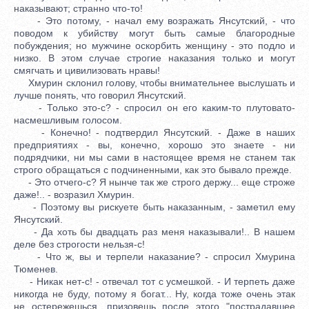
наказывают; странно что-то!
- Это потому, - начал ему возражать Янсутский, - что
поводом к убийству могут быть самые благородные
побуждения; но мужчине оскорбить женщину - это подло и
низко. В этом случае строгие наказания только и могут
смягчать и цивилизовать нравы!
Хмурин склонил голову, чтобы внимательнее выслушать и
лучше понять, что говорил Янсутский.
- Только это-с? - спросил он его каким-то плутовато-
насмешливым голосом.
- Конечно! - подтвердил Янсутский. - Даже в наших
предприятиях - вы, конечно, хорошо это знаете - ни
подрядчики, ни мы сами в настоящее время не станем так
строго обращаться с подчиненными, как это бывало прежде.
- Это отчего-с? Я нынче так же строго держу... еще строже
даже!.. - возразил Хмурин.
- Поэтому вы рискуете быть наказанным, - заметил ему
Янсутский.
- Да хоть бы двадцать раз меня наказывали!.. В нашем
деле без строгости нельзя-с!
- Что ж, вы и терпели наказание? - спросил Хмурина
Тюменев.
- Никак нет-с! - отвечал тот с усмешкой. - И терпеть даже
никогда не буду, потому я богат... Ну, когда тоже очень этак
не остережешься, призовешь после этого "пострадавшее