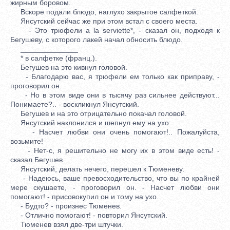
жирным боровом.
Вскоре подали блюдо, наглухо закрытое салфеткой.
Янсутский сейчас же при этом встал с своего места.
- Это трюфели a la serviette*, - сказал он, подходя к
Бегушеву, с которого лакей начал обносить блюдо.
______________
* в салфетке (франц.).
Бегушев на это кивнул головой.
- Благодарю вас, я трюфели ем только как приправу, -
проговорил он.
- Но в этом виде они в тысячу раз сильнее действуют...
Понимаете?.. - воскликнул Янсутский.
Бегушев и на это отрицательно покачал головой.
Янсутский наклонился и шепнул ему на ухо:
- Насчет любви они очень помогают!.. Пожалуйста,
возьмите!
- Нет-с, я решительно не могу их в этом виде есть! -
сказал Бегушев.
Янсутский, делать нечего, перешел к Тюменеву.
- Надеюсь, ваше превосходительство, что вы по крайней
мере скушаете, - проговорил он. - Насчет любви они
помогают! - присовокупил он и тому на ухо.
- Будто? - произнес Тюменев.
- Отлично помогают! - повторил Янсутский.
Тюменев взял две-три штучки.