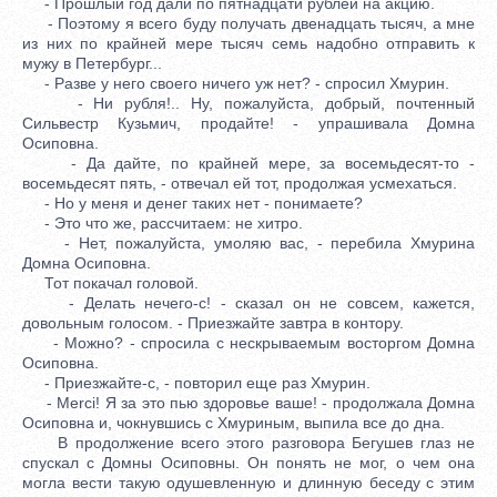
- Прошлый год дали по пятнадцати рублей на акцию.
- Поэтому я всего буду получать двенадцать тысяч, а мне
из них по крайней мере тысяч семь надобно отправить к
мужу в Петербург...
- Разве у него своего ничего уж нет? - спросил Хмурин.
- Ни рубля!.. Ну, пожалуйста, добрый, почтенный
Сильвестр Кузьмич, продайте! - упрашивала Домна
Осиповна.
- Да дайте, по крайней мере, за восемьдесят-то -
восемьдесят пять, - отвечал ей тот, продолжая усмехаться.
- Но у меня и денег таких нет - понимаете?
- Это что же, рассчитаем: не хитро.
- Нет, пожалуйста, умоляю вас, - перебила Хмурина
Домна Осиповна.
Тот покачал головой.
- Делать нечего-с! - сказал он не совсем, кажется,
довольным голосом. - Приезжайте завтра в контору.
- Можно? - спросила с нескрываемым восторгом Домна
Осиповна.
- Приезжайте-с, - повторил еще раз Хмурин.
- Merci! Я за это пью здоровье ваше! - продолжала Домна
Осиповна и, чокнувшись с Хмуриным, выпила все до дна.
В продолжение всего этого разговора Бегушев глаз не
спускал с Домны Осиповны. Он понять не мог, о чем она
могла вести такую одушевленную и длинную беседу с этим