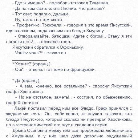
- Где ж именно? - полюбопытствовал Тюменев.
- Да на том свете или в Японии. Что дальше?
- Тот свет, полагаю, дальше.
- Ну, так он на том свете.
- Трюфели-c! Трюфели! - говорил в это время Янсутский,
идя за лакеем, подававшим это блюдо Хмурину.
- Отворачивайте, батюшка! Идите с богом!.. Стану я эти
поганки есть!.. - отозвался гость.
Янсутский обратился к Офонькину.
- Voulez vous?* - сказал он.
______________
* Хотите? (франц.).
- Oui*, - отвечал тот тоже по-французски.
______________
* Да (франц.).
- А вам, конечно, все остальное? - спросил Янсутский
графа Хвостикова.
- Но не отсталое, заметь!.. - сострил, по обыкновению,
граф Хвостиков.
Лакей поставил перед ним все блюдо. Граф принялся с
жадностью есть. Он, собственно, и научил заказать это
блюдо Янсутского, который сколько ни презирал Хвостикова,
но в гастрономический его вкус и сведения верил.
Домна Осиповна между тем все продолжала любезничать
с Хмуриным, и у них шел даже довольно задушевный