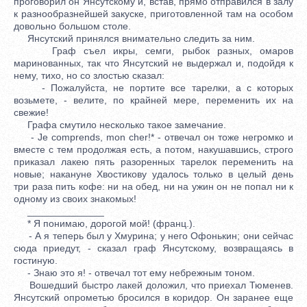
проговорил он Янсутскому и, встав, прямо отправился в залу
к разнообразнейшей закуске, приготовленной там на особом
довольно большом столе.
Янсутский принялся внимательно следить за ним.
Граф съел икры, семги, рыбок разных, омаров
маринованных, так что Янсутский не выдержал и, подойдя к
нему, тихо, но со злостью сказал:
- Пожалуйста, не портите все тарелки, а с которых
возьмете, - велите, по крайней мере, переменить их на
свежие!
Графа смутило несколько такое замечание.
- Je comprends, mon cher!* - отвечал он тоже негромко и
вместе с тем продолжая есть, а потом, накушавшись, строго
приказал лакею пять разоренных тарелок переменить на
новые; накануне Хвостикову удалось только в целый день
три раза пить кофе: ни на обед, ни на ужин он не попал ни к
одному из своих знакомых!
______________
* Я понимаю, дорогой мой! (франц.).
- А я теперь был у Хмурина; у него Офонькин; они сейчас
сюда приедут, - сказал граф Янсутскому, возвращаясь в
гостиную.
- Знаю это я! - отвечал тот ему небрежным тоном.
Вошедший быстро лакей доложил, что приехал Тюменев.
Янсутский опрометью бросился в коридор. Он заранее еще