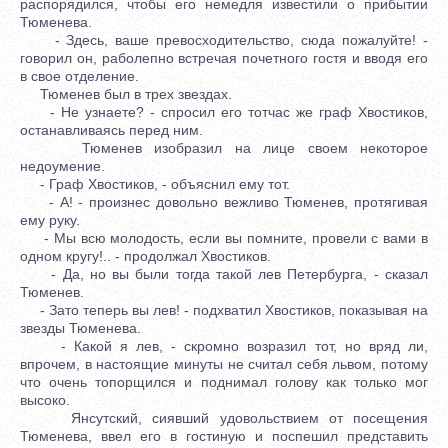
распорядился, чтобы его немедля известили о прибытии
Тюменева.
- Здесь, ваше превосходительство, сюда пожалуйте! -
говорил он, раболепно встречая почетного гостя и вводя его
в свое отделение.
Тюменев был в трех звездах.
- Не узнаете? - спросил его тотчас же граф Хвостиков,
останавливаясь перед ним.
Тюменев изобразил на лице своем некоторое
недоумение.
- Граф Хвостиков, - объяснил ему тот.
- А! - произнес довольно вежливо Тюменев, протягивая
ему руку.
- Мы всю молодость, если вы помните, провели с вами в
одном кругу!.. - продолжал Хвостиков.
- Да, но вы были тогда такой лев Петербурга, - сказал
Тюменев.
- Зато теперь вы лев! - подхватил Хвостиков, показывая на
звезды Тюменева.
- Какой я лев, - скромно возразил тот, но вряд ли,
впрочем, в настоящие минуты не считал себя львом, потому
что очень топорщился и поднимал голову как только мог
высоко.
Янсутский, сиявший удовольствием от посещения
Тюменева, ввел его в гостиную и поспешил представить