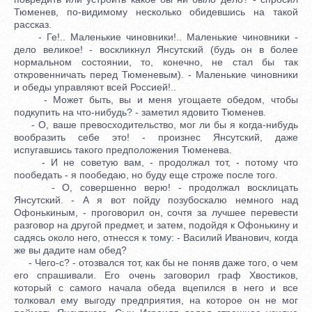
Тюменев, по-видимому несколько обидевшись на такой
рассказ.
- Ге!.. Маленькие чиновники!.. Маленькие чиновники -
дело великое! - воскликнул Янсутский (будь он в более
нормальном состоянии, то, конечно, не стал бы так
откровенничать перед Тюменевым). - Маленькие чиновники
и обеды управляют всей Россией!..
- Может быть, вы и меня угощаете обедом, чтобы
подкупить на что-нибудь? - заметил ядовито Тюменев.
- О, ваше превосходительство, мог ли бы я когда-нибудь
вообразить себе это! - произнес Янсутский, даже
испугавшись такого предположения Тюменева.
- И не советую вам, - продолжал тот, - потому что
пообедать - я пообедаю, но буду еще строже после того.
- О, совершенно верю! - продолжал восклицать
Янсутский. - А я вот пойду позубоскалю немного над
Офонькиным, - проговорил он, сочтя за лучшее перевести
разговор на другой предмет, и затем, подойдя к Офонькину и
садясь около него, отнесся к тому: - Василий Иванович, когда
же вы дадите нам обед?
- Чего-с? - отозвался тот, как бы не поняв даже того, о чем
его спрашивали. Его очень заговорил граф Хвостиков,
который с самого начала обеда вцепился в него и все
толковал ему выгоду предприятия, на которое он не мог