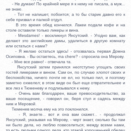
- Не думаю! По крайней мере я к нему не писала, а муж...
не знаю.
- Тот не напишет, побоится; а то бы старик давно его к
себе призвал и палкой отдул.
В это время обед кончился. Лакеи подали кофе и на
столе оставили только ликеры и вина.
- Mesdames! - воскликнул Янсутский. - Угодно вам, как
делают это английские дамы, удалиться в другую комнату
или остаться с нами?
- Я желаю остаться здесь! - отозвалась первая Домна
Осиповна. - Вы остаетесь, ma chere? - спросила она Мерову.
- Мне все равно! - отвечала та.
Янсутский затем принялся неотступно угощать своих
гостей ликерами и вином. Сам он, по случаю хлопот своих и
беспокойства, ничего почти не ел, но только пил, и поэтому
заметно охмелел; в этом виде он был еще отвратительнее и
все лез к Тюменеву и подлизывался к нему.
- Очень вам благодарен, ваше превосходительство, за
ваше посещение, - говорил он, беря стул и садясь между
ним и Меровой.
Тюменев молча ему на это поклонился.
- Я, знаете... вот и она вам скажет... - продолжал
Янсутский, указывая на Мерову, - черт знает, сколько бы там
ни было дела, но люблю повеселиться; между всеми нами,
то есть людьми одного дела, кто этакой хорошенький обедец