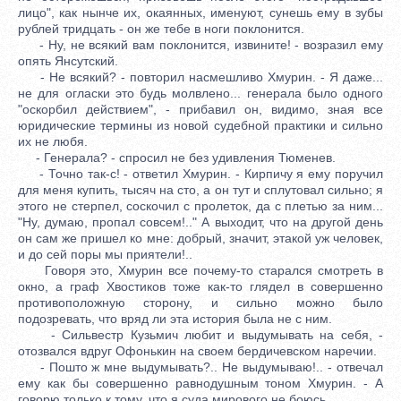
лицо", как нынче их, окаянных, именуют, сунешь ему в зубы
рублей тридцать - он же тебе в ноги поклонится.
- Ну, не всякий вам поклонится, извините! - возразил ему
опять Янсутский.
- Не всякий? - повторил насмешливо Хмурин. - Я даже...
не для огласки это будь молвлено... генерала было одного
"оскорбил действием", - прибавил он, видимо, зная все
юридические термины из новой судебной практики и сильно
их не любя.
- Генерала? - спросил не без удивления Тюменев.
- Точно так-с! - ответил Хмурин. - Кирпичу я ему поручил
для меня купить, тысяч на сто, а он тут и сплутовал сильно; я
этого не стерпел, соскочил с пролеток, да с плетью за ним...
"Ну, думаю, пропал совсем!.." А выходит, что на другой день
он сам же пришел ко мне: добрый, значит, этакой уж человек,
и до сей поры мы приятели!..
Говоря это, Хмурин все почему-то старался смотреть в
окно, а граф Хвостиков тоже как-то глядел в совершенно
противоположную сторону, и сильно можно было
подозревать, что вряд ли эта история была не с ним.
- Сильвестр Кузьмич любит и выдумывать на себя, -
отозвался вдруг Офонькин на своем бердичевском наречии.
- Пошто ж мне выдумывать?.. Не выдумываю!.. - отвечал
ему как бы совершенно равнодушным тоном Хмурин. - А
говорю только к тому, что я суда мирового не боюсь.