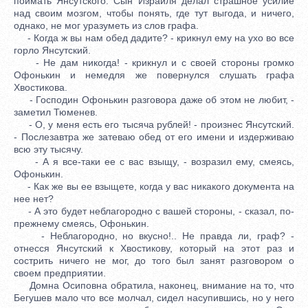
поймать Янсутского. Сын Израиля делал страшное усилие
над своим мозгом, чтобы понять, где тут выгода, и ничего,
однако, не мог уразуметь из слов графа.
- Когда ж вы нам обед дадите? - крикнул ему на ухо во все
горло Янсутский.
- Не дам никогда! - крикнул и с своей стороны громко
Офонькин и немедля же повернулся слушать графа
Хвостикова.
- Господин Офонькин разговора даже об этом не любит, -
заметил Тюменев.
- О, у меня есть его тысяча рублей! - произнес Янсутский.
- Послезавтра же затеваю обед от его имени и издерживаю
всю эту тысячу.
- А я все-таки ее с вас взыщу, - возразил ему, смеясь,
Офонькин.
- Как же вы ее взыщете, когда у вас никакого документа на
нее нет?
- А это будет неблагородно с вашей стороны, - сказал, по-
прежнему смеясь, Офонькин.
- Неблагородно, но вкусно!.. Не правда ли, граф? -
отнесся Янсутский к Хвостикову, который на этот раз и
сострить ничего не мог, до того был занят разговором о
своем предприятии.
Домна Осиповна обратила, наконец, внимание на то, что
Бегушев мало что все молчал, сидел насупившись, но у него