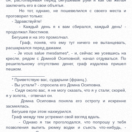
заключить его в свои объятья.
Но тот, однако, не пошевелился с своего места и
проговорил только:
- Здравствуйте!
- Каждый день я к вам сбирался, каждый день! -
продолжал Хвостиков.
Бегушев и на это промолчал.
Граф, поняв, что ему тут ничего не вытанцевать,
расшаркался перед дамами.
- Je vous salue mesdames*, - и, сейчас же усевшись на
кресле, рядом с Домной Осиповной, начал отдуваться. По
решительному отсутствию денег, граф издалека пришел
пешком.
______________
* Приветствую вас, сударыни (франц.).
- Вы устали? - спросила его Домна Осиповна.
- Сидя около вас, я не могу сказать, что я у стали; скорей,
я у золота, - отвечал он.
Домна Осиповна поняла его остроту и искренне
засмеялась.
Бегушев при этом нахмурился.
Граф между тем устремил свой взгляд вдаль.
- Однако я так проголодался, что попрошу у тебя
позволения выпить рюмку водки и съесть что-нибудь, -