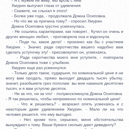
- Я с мужем не живу; мы врозь с ним.
Хмурин выпучил глаза от удивления.
- Скажите, не слыхал я этого!
- Более уже года, - продолжала Домна Осиповна.
- Но что же за причина тому? - спросил Хмурин.
Домна Осиповна грустно усмехнулась.
- Не сошлись характерами, как говорят... Кутил он очень и
других женщин любил, - проговорила она и вздохнула.
- Поди ты, какое дело! - произнес как бы с участием
Хмурин. - Значит, ради сиротчества вашего надобно вам
сделать уступочку эту! - присовокупил он, усмехаясь.
- Ради сиротчества моего мне уступите, - повторила
Домна Осиповна тоже с улыбкою.
Хмурин еще раз усмехнулся.
- Только дело такое, сударыня, по номинальной цене я не
могу вам продать, прямо выходит двадцать тысяч убытку;
значит, разобьемте грех пополам: вы мне накиньте десяточек
тысяч, и я вам уступлю десяток.
- Ни за что, ни за что! - полувоскликнула Домна Осиповна.
- Я так решилась, чтобы непременно по номинальной цене!
- Что ж решились? - возразил опять усмехаясь и с
некоторым даже удивлением Хмурин. - Мало ли на что
человек решится, что ему выгодно.
- Нет, кроме того, серьезно, меня обстоятельства
вынуждают к тому. Ваши бумаги сколько дают дивиденту?