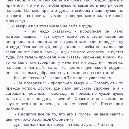
приятеля, - а не то, чтобы думали: каков есть внутри себя
человек. Вы мне про эти дела и выборы наши лучше не
говорите - вот они где у меня, в сердце моем сидят и кровь
мою сосут!..
И Хмурин при этом указал на себя в грудь.
- Так надо сказать-с, - продолжал он, явно
разгорячившись, - тут кругом всего этого стена каменная
построена: кто попал за нее и узнал тамошние порядки - ну
и сиди, благоденствуй; сору только из избы не выноси да
гляди на все сквозь пальцы; а уж свежего человека не пустят
туда. Вот теперь про себя мне сказать: уроженец я какой бы
то ни было там губернии; у меня нет ни роду, ни племени;
человек я богатый, хотел бы, может, для своей родины
невесть сколько добра сделать, но мне не позволят того!
- Как не позволят? - спросил Тюменев с удивлением.
- Не позволят-с! - продолжал Хмурин. - Потребуют - то
прежде устрой, другое, где лапу запускать удобнее; а я -
согрешил, грешный, - смолоду не привык по чужой дудке
плясать, так и не делаю ничего!.. Словом, стена каменная
кругом всего поставлена, а кто ее разобьет?.. Разве гром
небесный!
- Сердится все за то, что его в головы не выбирают! -
шепнул граф Хвостиков Офонькину.
- Да, - согласился тот, кинув на графа лукавый взгляд.