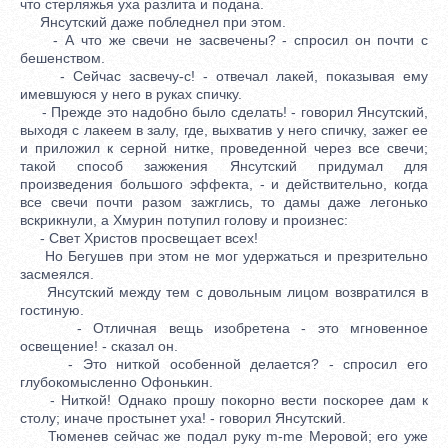
что стерляжья уха разлита и подана.
Янсутский даже побледнел при этом.
- А что же свечи не засвечены? - спросил он почти с
бешенством.
- Сейчас засвечу-с! - отвечал лакей, показывая ему
имевшуюся у него в руках спичку.
- Прежде это надобно было сделать! - говорил Янсутский,
выходя с лакеем в залу, где, выхватив у него спичку, зажег ее
и приложил к серной нитке, проведенной через все свечи;
такой способ зажжения Янсутский придумал для
произведения большого эффекта, - и действительно, когда
все свечи почти разом зажглись, то дамы даже легонько
вскрикнули, а Хмурин потупил голову и произнес:
- Свет Христов просвещает всех!
Но Бегушев при этом не мог удержаться и презрительно
засмеялся.
Янсутский между тем с довольным лицом возвратился в
гостиную.
- Отличная вещь изобретена - это мгновенное
освещение! - сказал он.
- Это ниткой особенной делается? - спросил его
глубокомысленно Офонькин.
- Ниткой! Однако прошу покорно вести поскорее дам к
столу; иначе простынет уха! - говорил Янсутский.
Тюменев сейчас же подал руку m-me Меровой; его уже