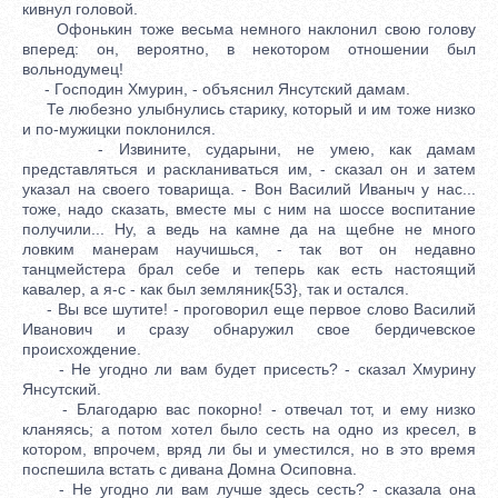
кивнул головой.
Офонькин тоже весьма немного наклонил свою голову
вперед: он, вероятно, в некотором отношении был
вольнодумец!
- Господин Хмурин, - объяснил Янсутский дамам.
Те любезно улыбнулись старику, который и им тоже низко
и по-мужицки поклонился.
- Извините, сударыни, не умею, как дамам
представляться и раскланиваться им, - сказал он и затем
указал на своего товарища. - Вон Василий Иваныч у нас...
тоже, надо сказать, вместе мы с ним на шоссе воспитание
получили... Ну, а ведь на камне да на щебне не много
ловким манерам научишься, - так вот он недавно
танцмейстера брал себе и теперь как есть настоящий
кавалер, а я-с - как был земляник{53}, так и остался.
- Вы все шутите! - проговорил еще первое слово Василий
Иванович и сразу обнаружил свое бердичевское
происхождение.
- Не угодно ли вам будет присесть? - сказал Хмурину
Янсутский.
- Благодарю вас покорно! - отвечал тот, и ему низко
кланяясь; а потом хотел было сесть на одно из кресел, в
котором, впрочем, вряд ли бы и уместился, но в это время
поспешила встать с дивана Домна Осиповна.
- Не угодно ли вам лучше здесь сесть? - сказала она