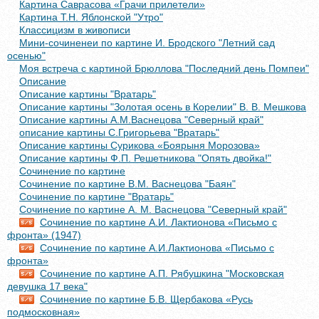
Картина Саврасова «Грачи прилетели»
Картина Т.Н. Яблонской "Утро"
Классицизм в живописи
Мини-сочиненеи по картине И. Бродского "Летний сад
осенью"
Моя встреча с картиной Брюллова "Последний день Помпеи"
Описание
Описание картины "Вратарь"
Описание картины "Золотая осень в Корелии" В. В. Мешкова
Описание картины А.М.Васнецова "Северный край"
описание картины С.Григорьева "Вратарь"
Описание картины Сурикова «Боярыня Морозова»
Описание картины Ф.П. Решетникова "Опять двойка!"
Сочинение по картине
Сочинение по картине В.М. Васнецова "Баян"
Сочинение по картине "Вратарь"
Сочинение по картине А. М. Васнецова "Северный край"
Сочинение по картине А.И. Лактионова «Письмо с
фронта» (1947)
Сочинение по картине А.И.Лактионова «Письмо с
фронта»
Сочинение по картине А.П. Рябушкина "Московская
девушка 17 века"
Сочинение по картине Б.В. Щербакова «Русь
подмосковная»