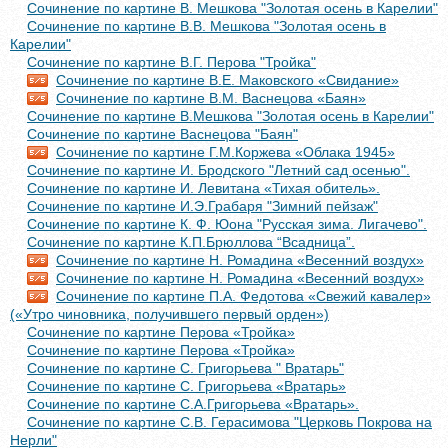
Сочинение по картине В. Мешкова "Золотая осень в Карелии"
Сочинение по картине В.В. Мешкова "Золотая осень в
Карелии"
Сочинение по картине В.Г. Перова "Тройка"
Сочинение по картине В.Е. Маковского «Свидание»
Сочинение по картине В.М. Васнецова «Баян»
Сочинение по картине В.Мешкова "Золотая осень в Карелии"
Сочинение по картине Васнецова "Баян"
Сочинение по картине Г.М.Коржева «Облака 1945»
Сочинение по картине И. Бродского "Летний сад осенью".
Сочинение по картине И. Левитана «Тихая обитель».
Сочинение по картине И.Э.Грабаря "Зимний пейзаж"
Сочинение по картине К. Ф. Юона "Русская зима. Лигачево".
Сочинение по картине К.П.Брюллова “Всадница”.
Сочинение по картине Н. Ромадина «Весенний воздух»
Сочинение по картине Н. Ромадина «Весенний воздух»
Сочинение по картине П.А. Федотова «Свежий кавалер»
(«Утро чиновника, получившего первый орден»)
Сочинение по картине Перова «Тройка»
Сочинение по картине Перова «Тройка»
Сочинение по картине С. Григорьева " Вратарь"
Сочинение по картине С. Григорьева «Вратарь»
Сочинение по картине С.А.Григорьева «Вратарь».
Сочинение по картине С.В. Герасимова "Церковь Покрова на
Нерли"