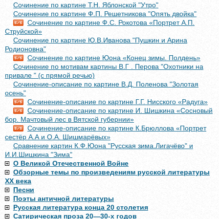
Сочинение по картине Т.Н. Яблонской "Утро"
Сочинение по картине Ф.П. Решетникова "Опять двойка"
Сочинение по картине Ф.С. Рокотова «Портрет А.П.
Струйской»
Сочинение по картине Ю.В.Иванова "Пушкин и Арина
Родионовна"
Сочинение по картине Юона «Конец зимы. Полдень»
Сочинение по мотивам картины В.Г . Перова "Охотники на
привале " (с прямой речью)
Сочинение-описание по картине В.Д. Поленова "Золотая
осень"
Сочинение-описание по картине Г.Г. Нисского «Радуга»
Сочинение-описание по картине И. Шишкина «Сосновый
бор. Мачтовый лес в Вятской губернии»
Сочинение-описание по картине К.Брюллова «Портрет
сестёр А.А и О.А. Шишмарёвых»
Сравнение картин К.Ф.Юона "Русская зима.Лигачёво" и
И.И.Шишкина "Зима"
О Великой Отечественной Войне
Обзорные темы по произведениям русской литературы
XX века
Песни
Поэты античной литературы
Русская литература конца 20 столетия
Сатирическая проза 20—30-х годов