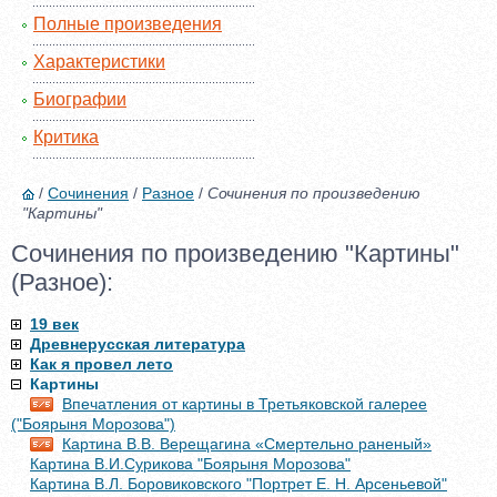
Полные произведения
Характеристики
Биографии
Критика
/
Сочинения
/
Разное
/
Сочинения по произведению
"Картины"
Сочинения по произведению "Картины"
(Разное):
19 век
Древнерусская литература
Как я провел лето
Картины
Впечатления от картины в Третьяковской галерее
("Боярыня Морозова")
Картина В.В. Верещагина «Смертельно раненый»
Картина В.И.Сурикова "Боярыня Морозова"
Картина В.Л. Боровиковского "Портрет Е. Н. Арсеньевой"