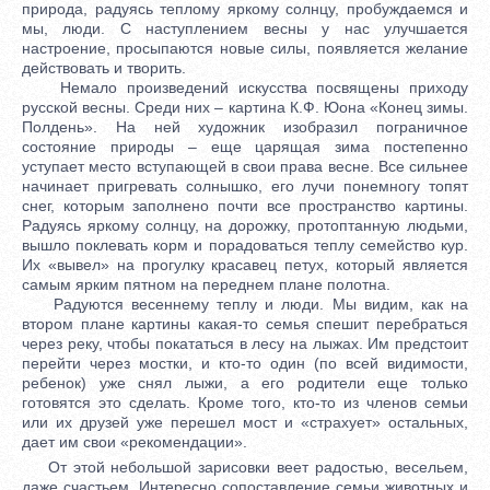
природа, радуясь теплому яркому солнцу, пробуждаемся и
мы, люди. С наступлением весны у нас улучшается
настроение, просыпаются новые силы, появляется желание
действовать и творить.
Немало произведений искусства посвящены приходу
русской весны. Среди них – картина К.Ф. Юона «Конец зимы.
Полдень». На ней художник изобразил пограничное
состояние природы – еще царящая зима постепенно
уступает место вступающей в свои права весне. Все сильнее
начинает пригревать солнышко, его лучи понемногу топят
снег, которым заполнено почти все пространство картины.
Радуясь яркому солнцу, на дорожку, протоптанную людьми,
вышло поклевать корм и порадоваться теплу семейство кур.
Их «вывел» на прогулку красавец петух, который является
самым ярким пятном на переднем плане полотна.
Радуются весеннему теплу и люди. Мы видим, как на
втором плане картины какая-то семья спешит перебраться
через реку, чтобы покататься в лесу на лыжах. Им предстоит
перейти через мостки, и кто-то один (по всей видимости,
ребенок) уже снял лыжи, а его родители еще только
готовятся это сделать. Кроме того, кто-то из членов семьи
или их друзей уже перешел мост и «страхует» остальных,
дает им свои «рекомендации».
От этой небольшой зарисовки веет радостью, весельем,
даже счастьем. Интересно сопоставление семьи животных и