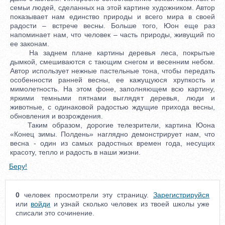
семьи людей, сделанных на этой картине художником. Автор
показывает нам единство природы и всего мира в своей
радости – встрече весны. Больше того, Юон еще раз
напоминает нам, что человек – часть природы, живущий по
ее законам.
На заднем плане картины деревья леса, покрытые
дымкой, смешиваются с тающим снегом и весенним небом.
Автор использует нежные пастельные тона, чтобы передать
особенности ранней весны, ее кажущуюся хрупкость и
мимолетность. На этом фоне, заполняющем всю картину,
яркими темными пятнами выглядят деревья, люди и
животные, с одинаковой радостью ждущие прихода весны,
обновления и возрождения.
Таким образом, дорогие телезрители, картина Юона
«Конец зимы. Полдень» наглядно демонстрирует нам, что
весна - один из самых радостных времен года, несущих
красоту, тепло и радость в наши жизни.
Беру!
0
человек просмотрели эту страницу.
Зарегистрируйся
или
войди
и узнай сколько человек из твоей школы уже
списали это сочинение.