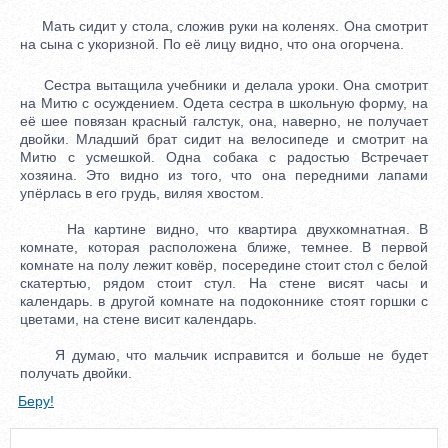
Мать сидит у стола, сложив руки на коленях. Она смотрит
на сына с укоризной. По её лицу видно, что она огорчена.
Сестра вытащила учебники и делала уроки. Она смотрит
на Митю с осуждением. Одета сестра в школьную форму, на
её шее повязан красный галстук, она, наверно, не получает
двойки. Младший брат сидит на велосипеде и смотрит на
Митю с усмешкой. Одна собака с радостью Встречает
хозяина. Это видно из того, что она передними лапами
упёрлась в его грудь, виляя хвостом.
На картине видно, что квартира двухкомнатная. В
комнате, которая расположена ближе, темнее. В первой
комнате на полу лежит ковёр, посередине стоит стол с белой
скатертью, рядом стоит стул. На стене висят часы и
календарь. в другой комнате на подоконнике стоят горшки с
цветами, на стене висит календарь.
Я думаю, что мальчик исправится и больше не будет
получать двойки.
Беру!