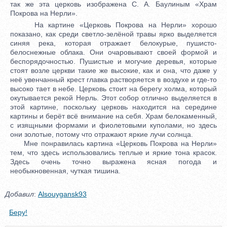
так же эта церковь изображена С. А. Баулиным «Храм
Покрова на Нерли».
На картине «Церковь Покрова на Нерли» хорошо
показано, как среди светло-зелёной травы ярко выделяется
синяя река, которая отражает белокурые, пушисто-
белоснежные облака. Они очаровывают своей формой и
беспорядочностью. Пушистые и могучие деревья, которые
стоят возле церкви такие же высокие, как и она, что даже у
неё увенчанный крест главка растворяется в воздухе и где-то
высоко тает в небе. Церковь стоит на берегу холма, который
окутывается рекой Нерль. Этот собор отлично выделяется в
этой картине, поскольку церковь находится на середине
картины и берёт всё внимание на себя. Храм белокаменный,
с изящными формами и фиолетовыми куполами, но здесь
они золотые, потому что отражают яркие лучи солнца.
Мне понравилась картина «Церковь Покрова на Нерли»
тем, что здесь использовались теплые и яркие тона красок.
Здесь очень точно выражена ясная погода и
необыкновенная, чуткая тишина.
Добавил
:
Alsouygansk93
Беру!