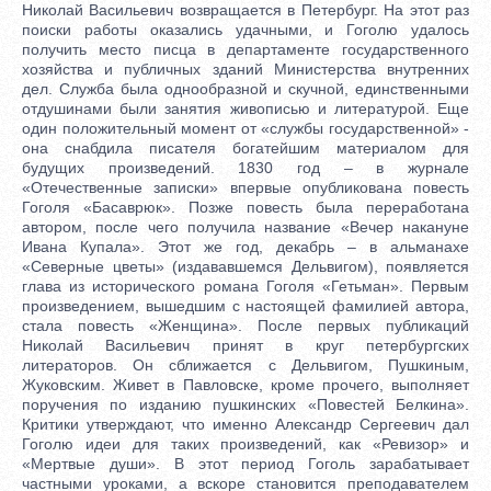
Николай Васильевич возвращается в Петербург. На этот раз
поиски работы оказались удачными, и Гоголю удалось
получить место писца в департаменте государственного
хозяйства и публичных зданий Министерства внутренних
дел. Служба была однообразной и скучной, единственными
отдушинами были занятия живописью и литературой. Еще
один положительный момент от «службы государственной» -
она снабдила писателя богатейшим материалом для
будущих произведений. 1830 год – в журнале
«Отечественные записки» впервые опубликована повесть
Гоголя «Басаврюк». Позже повесть была переработана
автором, после чего получила название «Вечер накануне
Ивана Купала». Этот же год, декабрь – в альманахе
«Северные цветы» (издававшемся Дельвигом), появляется
глава из исторического романа Гоголя «Гетьман». Первым
произведением, вышедшим с настоящей фамилией автора,
стала повесть «Женщина». После первых публикаций
Николай Васильевич принят в круг петербургских
литераторов. Он сближается с Дельвигом, Пушкиным,
Жуковским. Живет в Павловске, кроме прочего, выполняет
поручения по изданию пушкинских «Повестей Белкина».
Критики утверждают, что именно Александр Сергеевич дал
Гоголю идеи для таких произведений, как «Ревизор» и
«Мертвые души». В этот период Гоголь зарабатывает
частными уроками, а вскоре становится преподавателем