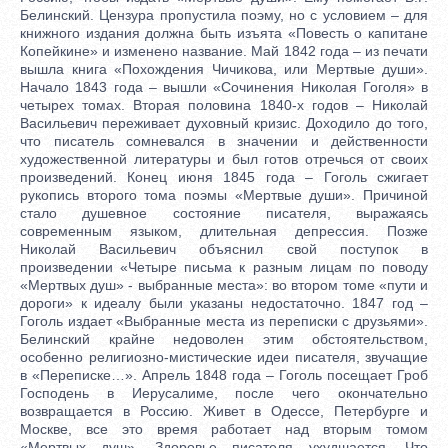
Белинский. Цензура пропустила поэму, но с условием – для
книжного издания должна быть изъята «Повесть о капитане
Копейкине» и изменено название. Май 1842 года – из печати
вышла книга «Похождения Чичикова, или Мертвые души».
Начало 1843 года – вышли «Сочинения Николая Гоголя» в
четырех томах. Вторая половина 1840-х годов – Николай
Васильевич переживает духовный кризис. Доходило до того,
что писатель сомневался в значении и действенности
художественной литературы и был готов отречься от своих
произведений. Конец июня 1845 года – Гоголь сжигает
рукопись второго тома поэмы «Мертвые души». Причиной
стало душевное состояние писателя, выражаясь
современным языком, длительная депрессия. Позже
Николай Васильевич объяснил свой поступок в
произведении «Четыре письма к разным лицам по поводу
«Мертвых душ» - выбранные места»: во втором томе «пути и
дороги» к идеалу были указаны недостаточно. 1847 год –
Гоголь издает «Выбранные места из переписки с друзьями».
Белинский крайне недоволен этим обстоятельством,
особенно религиозно-мистические идеи писателя, звучащие
в «Переписке…». Апрель 1848 года – Гоголь посещает Гроб
Господень в Иерусалиме, после чего окончательно
возвращается в Россию. Живет в Одессе, Петербурге и
Москве, все это время работает над вторым томом
«Мертвых душ». Здоровье писателя ухудшается. Что