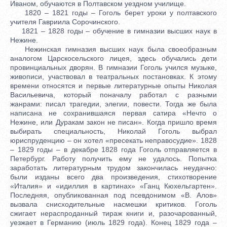
Иваном, обучаются в Полтавском уездном училище.
1820 – 1821 годы – Гоголь берет уроки у полтавского
учителя Гавриила Сорочинского.
1821 – 1828 годы – обучение в гимназии высших наук в
Нежине.
Нежинская гимназия высших наук была своеобразным
аналогом Царскосельского лицея, здесь обучались дети
провинциальных дворян. В гимназии Гоголь учился музыке,
живописи, участвовал в театральных постановках. К этому
времени относятся и первые литературные опыты Николая
Васильевича, который поначалу работал с разными
жанрами: писал трагедии, элегии, повести. Тогда же была
написана не сохранившаяся первая сатира «Нечто о
Нежине, или Дуракам закон не писан». Когда пришло время
выбирать специальность, Николай Гоголь выбрал
юриспруденцию – он хотел «пресекать неправосудие». 1828
– 1829 годы – в декабре 1828 года Гоголь отправляется в
Петербург. Работу получить ему не удалось. Попытка
заработать литературным трудом закончилась неудачно:
были изданы всего два произведения, стихотворение
«Италия» и «идиллия в картинах» «Ганц Кюхельгартен».
Последняя, опубликованная под псевдонимом «В. Алов»
вызвала снисходительные насмешки критиков. Гоголь
сжигает нераспроданный тираж книги и, разочарованный,
уезжает в Германию (июль 1829 года). Конец 1829 года –