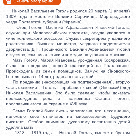
Скачать биографию
Николай Васильевич Гоголь родился 20 марта (1 апреля)
1809 года в местечке Великие Сорочинцы Миргородского
уезда Полтавской губернии (Украина).
Отец Гоголя, Василий Афанасьевич Яновский-Гоголь,
служил при Малороссийском почтамте, откуда уволился в
чине коллежского асессора. Служил секретарем у дальнего
родственника, бывшего министра, уездного представителя
дворянства, Д.П. Трощинского. Василий Афанасьевич любил
искусство, сам писал стихи и комедии на украинском языке.
Мать Гоголя, Мария Ивановна, урожденная Косяровская,
была, по преданию, первой красавицей на Полтавщине.
Происходила из семьи помещиков. Замуж на Яновского-
Гоголя вышла в 14 лет, родила шесть детей.
По преданию (информация не подтвержденная), вторую
часть фамилии – Гоголь – прибавил к своей (Яновский) дед
Николая Васильевича. Это было сделано, чтобы доказать
происхождение рода от полковника Остапа Гоголя,
прославившегося на Украине в XVII веке.
Семья Гоголей была очень религиозна, что, несомненно,
наложило свой отпечаток на мировоззрение будущего
писателя. Особое внимание духовному воспитанию детей
уделяла мать.
1818 – 1819 годы – Николай Гоголь, вместе с братом