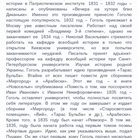
истории в Патриотическом институте. 1831 – 1832 годы –
написаны и опубликованы «Вечера на хуторе близ
Диканьки». Именно это произведение принесло Гоголю
настоящую популярность. 1832 год – Гоголь приезжает в
Москву уже известным писателем. Работает над своей
первой комедией «Владимир 3-й степени», однако не
заканчивает ее. 1834 год – Николай Васильевич стремится
работать на кафедре всеобщей истории в только что
открытом Киевском университете, но все попытки
заканчиваются неудачей. Писатель принят адъюнкт-
профессором на кафедру всеобщей истории при Санкт-
Петербургском университете. Изучая историю родной
Украины, Гоголь разрабатывает идею произведения «Тарас
Бульба». Втайне от всех пишет повести для сборников
«Миргород» и «Арабески». Этот же год – в книге
«Новоселье» опубликована «Повесть о том, как поссорился
Иван Иванович с Иваном Никифоровичем». 1835 год –
Гоголь оставляет университет, чтобы полностью посвятить
себя литературе. В этом же году он завершает и издает
сборники «Миргород» (в том числе «Старосветские
помещики», «Вий», «Тарас Бульба» и др.), «Арабески».
Кроме того, в 1835 году был начат «Ревизор». В том же,
1835, году была начата работа над первым томом поэмы
«Мертвые души». Идею, как уже указывалось выше, подал
Пушкин. Он же стал первым, кому Гоголь прочел несколько