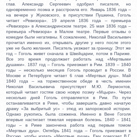
глав. Александр Сергеевич одобрил писателя, но
одновременно поэма и расстроила его. Январь 1836 года –
на вечере у Жуковского, в присутствии Пушкина, Гоголь
читает «Ревизора». 19 апреля 1836 года – премьера
«Ревизора» в Александринском театре. 25 мая 1836 года –
премьера «Ревизора» в Малом театре. Первые отзывы о
комедии были негативны. К сожалению, Николай Васильевич
прочитал именно их, открывать другие у него после этого
уже не было желания. Писатель уезжает за границу. Этот же
год – Гоголь живет сначала в Швейцарии, потом в Париже.
Все это время продолжает работать над «Мертвыми
душами». 1837 год – Гоголь приезжает в Рим. 1839 – 1840
годы – несколько месяцев Гоголь проводит в России. В
Москве и Петербурге читает 6 глав «Мертвых душ». Май
1840 года – на торжественном обеде в честь именин
Николая Васильевича присутствует М.Ю. Лермонтов,
который читает гостям свою новую поэму «Мцыри». Через
несколько дней Гоголь отправляется в Рим. По пути
останавливается в Риме, чтобы завершить давно начатую
драму «За выбритый ус» - этюд из запорожской истории.
Однако рукопись была сожжена. Именно в Вене Гоголя
впервые настигает тяжелая нервная болезнь. 1840 – 1841
годы – в Риме закончена работа над первым томом
«Мертвых душ». Октябрь 1841 года – Гоголь приезжает в
Россию, чтобы издать «Мертвые души». Ему помогает В.Г.