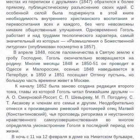
местах из переписки с друзьями» (1847) обратился к более
прямому, публицистическому разъяснению своих идей. С
особенной силой была подчеркнута в этой книге
необходимость внутреннего христианского воспитания и
перевоспитания всех и каждого, без чего невозможны
никакие общественные улучшения. Одновременно Гоголь
работает и над трудами теологического характера, самый
значительный из которых — «Размышления о Божественной
литургии» (опубликован посмертно в 1857).
В апреле 1848, после паломничества в Святую землю к
гробу Господню, Гоголь окончательно возвращается на
родину. Многие месяцы 1848 и 1850-51 он проводит в
Одессе и Малороссии, осенью 1848 наведывается в
Петербург, в 1850 и 1851 посещает Оптину пустынь, но
большую часть времени живет в Москве.
К началу 1852 была заново создана редакция второго
тома, главы из которой Гоголь читал ближайшим друзьям —
А. О. Смирновой-Россет, С. П. Шевыреву, М. П. Погодину, С.
Т. Аксакову и членам его семьи и другим. Неодобрительно
отнесся к произведению ржевский протоиерей отец Матвей
(Константиновский), чья проповедь ригоризма и неустанного
нравственного самоусовершенствования во многом
определяла умонастроение Гоголя в последний период его
жизни.
В ночь с 11 на 12 февраля в доме на Никитском бульваре,