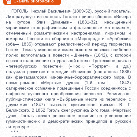
Скачать биографию
ГОГОЛЬ Николай Васильевич (1809-52), русский писатель.
Литературную известность Гоголю принес сборник «Вечера
на хуторе близ Диканьки» (1831-32), насыщенный
украинским этнографическим и фольклорным материалом,
отмеченный романтическими настроениями, лиризмом и
юмором. Повести из сборников «Миргород» и «Арабески»
(оба— 1835) открывают реалистический период творчества
Гоголя. Тема униженности «маленького человека» наиболее
полно воплотилась в повести «Шинель» (1842), с которой
связано становление натуральной школы. Гротескное начало
«петербургских повестей» («Нос», «Портрет» и др.)
получило развитие в комедии «Ревизор» (постановка 1836)
как фантасмагория чиновничье-бюрократического мира. В
поэме-романе «Мертвые души» (1-й том — 1842)
сатирическое осмеяние помещичьей России соединилось с
пафосом духовного преображения человека. Религиозно-
публицистическая книга «Выбранные места из переписки с
друзьями» (1847) вызвала критическое письмо В. Г.
Белинского. В 1852 Гоголь сжег рукопись 2-го тома «Мертвых
душ». Гоголь оказал решающее влияние на утверждение
гуманистических и демократических принципов в русской
литературе.
* * *