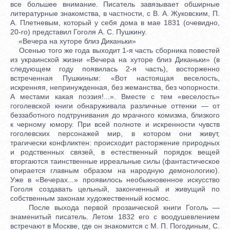
все большее внимание. Писатель завязывает обширные
литературные знакомства, в частности, с В. А. Жуковским, П.
А. Плетневым, который у себя дома в мае 1831 (очевидно,
20-го) представил Гоголя А. С. Пушкину.
«Вечера на хуторе близ Диканьки»
Осенью того же года выходит 1-я часть сборника повестей
из украинской жизни «Вечера на хуторе близ Диканьки» (в
следующем году появилась 2-я часть), восторженно
встреченная Пушкиным: «Вот настоящая веселость,
искренняя, непринужденная, без жеманства, без чопорности.
А местами какая поэзия!...». Вместе с тем «веселость»
гоголевской книги обнаруживала различные оттенки — от
беззаботного подтрунивания до мрачного комизма, близкого
к черному юмору. При всей полноте и искренности чувств
гоголевских персонажей мир, в котором они живут,
трагически конфликтен: происходит расторжение природных
и родственных связей, в естественный порядок вещей
вторгаются таинственные ирреальные силы (фантастическое
опирается главным образом на народную демонологию).
Уже в «Вечерах...» проявилось необыкновенное искусство
Гоголя создавать цельный, законченный и живущий по
собственным законам художественный космос.
После выхода первой прозаической книги Гоголь —
знаменитый писатель. Летом 1832 его с воодушевлением
встречают в Москве, где он знакомится с М. П. Погодиным, С.