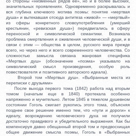
со стороны «низменных рядов ее», но и в более высоких,
значительных проявлениях. Одновременно раскрывалась и
вся глубина ключевого мотива поэмы: понятие «мертвая
душа» и вытекавшая отсюда антитеза «живой» — «мертвый»
из сферы конкретного словоупотребления (умерший
крестьянин, «ревизская душа») передвигались в сферу
переносной и символической семантики. Возникала
проблема омертвления и оживления человеческой души, и в
связи с этим — общества в целом, русского мира прежде
всего, но через него и всего современного человечества. Со
сложностью замысла связана жанровая специфика
«Мертвых душ» (обозначение «поэма» указывало на
символический смысл произведения, особую роль
повествователя и позитивного авторского идеала).
Второй том «Мертвых душ». «Выбранные места из
переписки с друзьями»
После выхода первого тома (1842) работа над вторым
томом (начатым еще в 1840) протекала особенно
напряженно и мучительно. Летом 1845 в тяжелом душевном
состоянии Гоголь сжигает рукопись этого тома, объясняя
позднее свое решение именно тем, что «пути и дороги» к
идеалу, возрождению человеческого духа не получили
достаточно правдивого и убедительного выражения. Как бы
компенсируя давно обещанный второй том и предвосхищая
общее движение смысла поэмы, Гоголь в «Выбранных