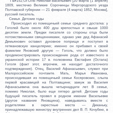
Г&#152;ОГОЛЬ Николай Васильевич [20 марта (1 апреля)
1809, местечко Великие Сорочинцы Миргородского уезда
Полтавской губернии — 21 февраля (4 марта) 1852, Москва],
русский писатель.
Семья. Детские годы
Происходил из помещичьей семьи среднего достатка: у
Гоголей было около 400 душ крепостных и свыше 1000
десятин земли. Предки писателя со стороны отца были
потомственными священниками, однако уже дед Афанасий
Демьянович оставил духовное поприще и поступил в
гетмановскую канцелярию; именно он прибавил к своей
фамилии Яновский другую — Гоголь, что должно было
продемонстрировать происхождение рода от известного в
украинской истории 17 в. полковника Евстафия (Остапа)
Гоголя (факт этот, впрочем, не находит достаточного
подтверждения). Отец, Василий Афанасьевич, служил при
Малороссийском почтамте. Мать, Марья Ивановна,
происходившая из помещичьей семьи Косяровских, слыла
первой красавицей на Полтавщине; замуж за Василия
Афанасьевича она вышла четырнадцати лет. В семье,
помимо Николая, было еще пятеро детей. Детские годы
будущий писатель провел в родном имении Васильевке
(другое название Яновщина), наведываясь вместе с
родителями в окрестные места — Диканьку,
принадлежавшую министру внутренних дел В. П. Кочубею, в