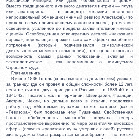
Российской империи, или даже человечества в целом.
Вместо традиционного активного двигателя интриги — плута
или авантюриста — в эпицентр коллизии поставлен
непроизвольный обманщик (мнимый ревизор Хлестаков), что
придало всему происходящему дополнительное, гротескное
освещение, усиленное до предела заключительной «немой
сценой». Освобожденная от конкретных деталей «наказания
порока», передающая прежде всего сам эффект всеобщего
потрясения (который подчеркивался символической
длительностью момента окаменения), эта сцена открывала
возможность самых разных толкований, включая и
эсхатологическое — как напоминание о неминуемом
Страшном суде.
Главная книга
В июне 1836 Гоголь (снова вместе с Данилевским) уезжает
за границу, где он провел в общей сложности более 12 лет,
если не считать двух приездов в Россию — в 1839-40 и в
1841-42. Писатель жил в Германии, Швейцарии, Франции,
Австрии, Чехии, но дольше всего в Италии, продолжая
работу над «Мертвыми душами», сюжет которых (как и
«Ревизора») был подсказан ему Пушкиным. Свойственная
Гоголю обобщенность масштаба получала теперь
пространственное выражение: по мере развития чичиковской
аферы (покупка «ревизских душ» умерших людей) русская
жизнь должна была раскрыться многообразно — не только