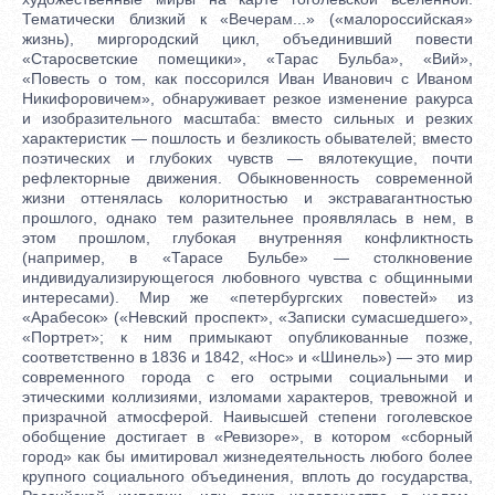
Тематически близкий к «Вечерам...» («малороссийская»
жизнь), миргородский цикл, объединивший повести
«Старосветские помещики», «Тарас Бульба», «Вий»,
«Повесть о том, как поссорился Иван Иванович с Иваном
Никифоровичем», обнаруживает резкое изменение ракурса
и изобразительного масштаба: вместо сильных и резких
характеристик — пошлость и безликость обывателей; вместо
поэтических и глубоких чувств — вялотекущие, почти
рефлекторные движения. Обыкновенность современной
жизни оттенялась колоритностью и экстравагантностью
прошлого, однако тем разительнее проявлялась в нем, в
этом прошлом, глубокая внутренняя конфликтность
(например, в «Тарасе Бульбе» — столкновение
индивидуализирующегося любовного чувства с общинными
интересами). Мир же «петербургских повестей» из
«Арабесок» («Невский проспект», «Записки сумасшедшего»,
«Портрет»; к ним примыкают опубликованные позже,
соответственно в 1836 и 1842, «Нос» и «Шинель») — это мир
современного города с его острыми социальными и
этическими коллизиями, изломами характеров, тревожной и
призрачной атмосферой. Наивысшей степени гоголевское
обобщение достигает в «Ревизоре», в котором «сборный
город» как бы имитировал жизнедеятельность любого более
крупного социального объединения, вплоть до государства,