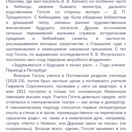
Обуховку, где жил писатель В. В. Капнист, но особенно часто
в Кибинцы, имение бывшего министра, дальнего
родственника Гоголя со стороны матери — Д. П.
Трощинского. С Кибинцами, где была обширная библиотека
и домашний театр, связаны ранние художественные
впечатления будущего писателя. Другим источником
сильных переживаний мальчика служили исторические
предания и библейские сюжеты, в частности,
рассказываемое матерью пророчество о Страшном суде с
напоминанием о неминуемом наказании грешников. С тех
пор Гоголь, по выражению исследователя К. В. Мочульского,
постоянно жил «под террором загробного воздаяния».
«Задумываться о будущем я начал рано...». Годы учения.
Переезд в Петербург
Вначале Гоголь учился в Полтавском уездном училище
(1818-19), потом брал частные уроки у полтавского учителя
Гавриила Сорочинского, проживая у него на квартире, а в
мае 1821 поступил в только что основанную Нежинскую
гимназию высших наук. Учился Гоголь довольно средне, зато
отличался в гимназическом театре — как актер и декоратор.
К гимназическому периоду относятся первые литературные
опыты в стихах и в прозе, преимущественно «в лирическом и
сурьезном роде», но также и в комическом духе, например,
сатира «Нечто о Нежине, или Дуракам закон не писан» (не
сохранилась). Больше всего, однако, Гоголя занимает в это