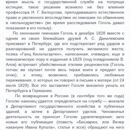
время мысль о государственной службе на поприще
юстиции; такое решение возникло не без влияния
профессора Н. Г. Белоусова, преподававшего естественное
право и уволенного впоследствии из гимназии по обвинению
в «вольнодумстве» (во время расследования Гоголь давал
показания в его пользу).
По окончании гимназии Гоголь в декабре 1828 вместе с
одним из своих ближайших друзей А. С. Данилевским
приезжает в Петербург, где его подстерегает ряд ударов и
разочарований: не удается получить желаемого места;
поэма «Ганц Кюхельгартен», написанная, очевидно, еще в
гимназическую пору и изданная в 1829 (под псевдонимом В.
Алов) встречает убийственные отклики рецензентов (Гоголь
тотчас же скупает почти весь тираж книги и предает его
огню); к этому, возможно, прибавились любовные
переживания, о которых он говорил в письме к матери (от 24
июля 1829). Все это заставляет Гоголя внезапно уехать из
Петербурга в Германию.
По возвращении в Россию (в сентябре того же года)
Гоголю наконец удается определиться на службу — вначале
в Департамент государственного хозяйства и публичных
зданий, а затем в Департамент уделов. Чиновничья
деятельность не приносит Гоголю удовлетворения; зато
новые его публикации (повесть «Бисаврюк, или Вечер
накануне Ивана Купала», статьи и эссе) обращают на него