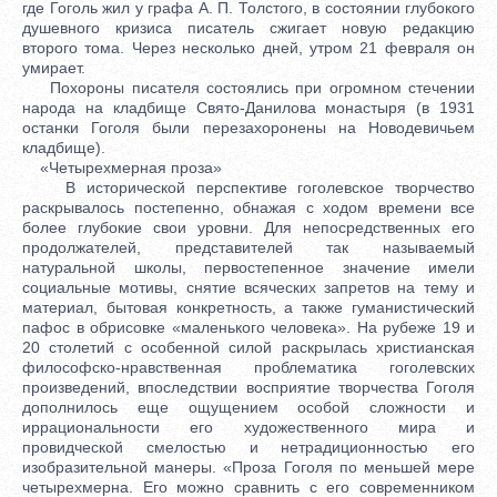
где Гоголь жил у графа А. П. Толстого, в состоянии глубокого
душевного кризиса писатель сжигает новую редакцию
второго тома. Через несколько дней, утром 21 февраля он
умирает.
Похороны писателя состоялись при огромном стечении
народа на кладбище Свято-Данилова монастыря (в 1931
останки Гоголя были перезахоронены на Новодевичьем
кладбище).
«Четырехмерная проза»
В исторической перспективе гоголевское творчество
раскрывалось постепенно, обнажая с ходом времени все
более глубокие свои уровни. Для непосредственных его
продолжателей, представителей так называемый
натуральной школы, первостепенное значение имели
социальные мотивы, снятие всяческих запретов на тему и
материал, бытовая конкретность, а также гуманистический
пафос в обрисовке «маленького человека». На рубеже 19 и
20 столетий с особенной силой раскрылась христианская
философско-нравственная проблематика гоголевских
произведений, впоследствии восприятие творчества Гоголя
дополнилось еще ощущением особой сложности и
иррациональности его художественного мира и
провидческой смелостью и нетрадиционностью его
изобразительной манеры. «Проза Гоголя по меньшей мере
четырехмерна. Его можно сравнить с его современником