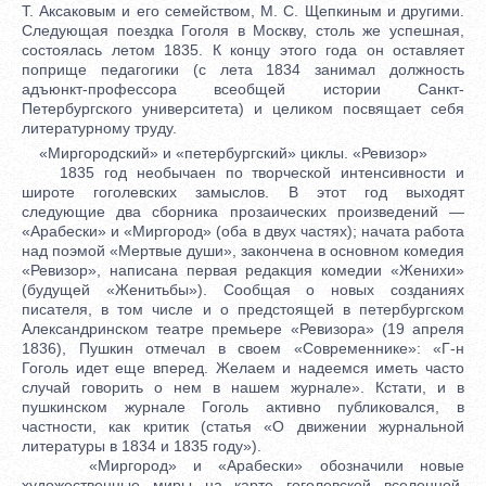
Т. Аксаковым и его семейством, М. С. Щепкиным и другими.
Следующая поездка Гоголя в Москву, столь же успешная,
состоялась летом 1835. К концу этого года он оставляет
поприще педагогики (с лета 1834 занимал должность
адъюнкт-профессора всеобщей истории Санкт-
Петербургского университета) и целиком посвящает себя
литературному труду.
«Миргородский» и «петербургский» циклы. «Ревизор»
1835 год необычаен по творческой интенсивности и
широте гоголевских замыслов. В этот год выходят
следующие два сборника прозаических произведений —
«Арабески» и «Миргород» (оба в двух частях); начата работа
над поэмой «Мертвые души», закончена в основном комедия
«Ревизор», написана первая редакция комедии «Женихи»
(будущей «Женитьбы»). Сообщая о новых созданиях
писателя, в том числе и о предстоящей в петербургском
Александринском театре премьере «Ревизора» (19 апреля
1836), Пушкин отмечал в своем «Современнике»: «Г-н
Гоголь идет еще вперед. Желаем и надеемся иметь часто
случай говорить о нем в нашем журнале». Кстати, и в
пушкинском журнале Гоголь активно публиковался, в
частности, как критик (статья «О движении журнальной
литературы в 1834 и 1835 году»).
«Миргород» и «Арабески» обозначили новые
художественные миры на карте гоголевской вселенной.