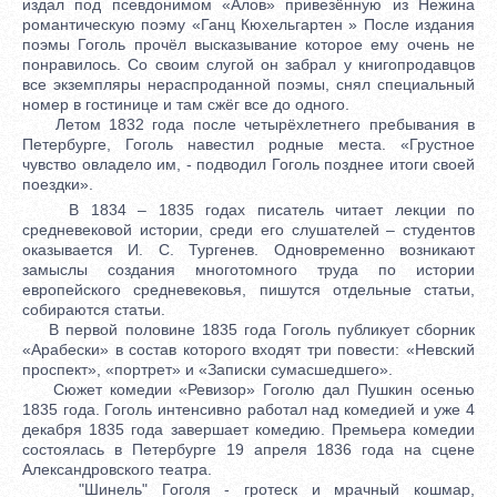
издал под псевдонимом «Алов» привезённую из Нежина
романтическую поэму «Ганц Кюхельгартен » После издания
поэмы Гоголь прочёл высказывание которое ему очень не
понравилось. Со своим слугой он забрал у книгопродавцов
все экземпляры нераспроданной поэмы, снял специальный
номер в гостинице и там сжёг все до одного.
Летом 1832 года после четырёхлетнего пребывания в
Петербурге, Гоголь навестил родные места. «Грустное
чувство овладело им, - подводил Гоголь позднее итоги своей
поездки».
В 1834 – 1835 годах писатель читает лекции по
средневековой истории, среди его слушателей – студентов
оказывается И. С. Тургенев. Одновременно возникают
замыслы создания многотомного труда по истории
европейского средневековья, пишутся отдельные статьи,
собираются статьи.
В первой половине 1835 года Гоголь публикует сборник
«Арабески» в состав которого входят три повести: «Невский
проспект», «портрет» и «Записки сумасшедшего».
Сюжет комедии «Ревизор» Гоголю дал Пушкин осенью
1835 года. Гоголь интенсивно работал над комедией и уже 4
декабря 1835 года завершает комедию. Премьера комедии
состоялась в Петербурге 19 апреля 1836 года на сцене
Александровского театра.
"Шинель" Гоголя - гротеск и мрачный кошмар,