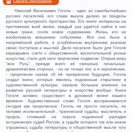
Скачать биографию
Николай Васильевич Гоголь - один из самобытнейших
русских писателей, его слава вышла далеко за пределы
русского культурного пространства. Его книги интересны на
протяжении всей жизни, каждый раз удаётся найти в них
новые грани, почти новое содержание. Жизнь его не
изобиловала внешними событиями. Вся она была в
напряжённой работе, в углублённом внутреннем анализе
своих поступков и мыслей. Дело писателя было для Гоголя
неразрывно слито с общественной, воспитательной ролью
искусства, стало для него творческим подвигом. Открыв миру
"всю Русь", прежде всего её смешные, печальные,
драматические стороны, - но не только эти, а и героические,
- пророчески сказав об её прекрасном будущем, Гоголь
создал книги, которые явились подлинным открытием в
художественной культуре, оказали большое влияние на
развитие русской литературы и искусства вообще. Книги
Гоголя активно существуют в духовной жизни нашего
времени. Художественное слово Гоголя воспринимается
сегодня как пророческое. Гоголь не просто писатель, но
человек исключительной , трагической судьбы, мыслитель и
пророк, стоявший на пороге подлинной разгадки
исторических судеб России, в судьбе которого так или иначе
отразилась судьба литературы и общественной мысли того