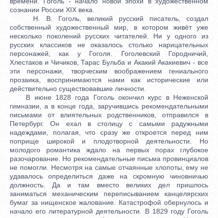
времени. Гоголь - начало новой эпохи в художественном
сознании России ХIХ века.
Н. В. Гоголь, великий русский писатель, создал
собственный художественный мир, в котором живёт уже
несколько поколений русских читателей. Ни у одного из
русских классиков не оказалось столько нарицательных
персонажей, как у Гоголя. Гоголевский Городничий,
Хлестаков и Чичиков, Тарас Бульба и Акакий Акакиевич - все
эти персонажи, творческим воображением гениального
прозаика, воспринимаются нами как исторические или
действительно существовавшие личности.
В июне 1828 года Гоголь окончил курс в Неженской
гимназии, а в конце года, заручившись рекомендательными
письмами от влиятельных родственников, отправился в
Петербург. Он ехал в столицу с самыми радужными
надеждами, полагая, что сразу же откроется перед ним
поприще широкой и плодотворной деятельности. Но
молодого романтика ждало на первых порах глубокое
разочарование. Но рекомендательные письма провинциалов
не помогли. Несмотря на самые отчаянные хлопоты, ему не
удавалось определиться даже на скромную чиновничью
должность. Да и там вместо великих дел пришлось
заниматься механическим переписыванием канцелярских
бумаг за нищенское жалование. Катастрофой обернулось и
начало его литературной деятельности. В 1829 году Гоголь