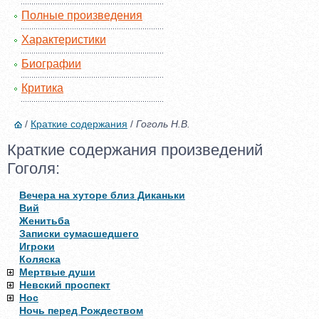
Полные произведения
Характеристики
Биографии
Критика
/
Краткие содержания
/
Гоголь Н.В.
Краткие содержания произведений
Гоголя:
Вечера на хуторе близ Диканьки
Вий
Женитьба
Записки сумасшедшего
Игроки
Коляска
Мертвые души
Невский проспект
Нос
Ночь перед Рождеством