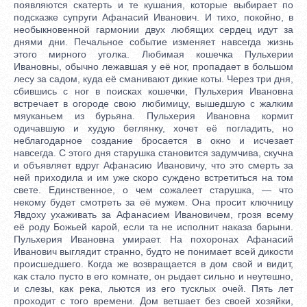
появляются скатерть и те кушания, которые выбирает по
подсказке супруги Афанасий Иванович. И тихо, покойно, в
необыкновенной гармонии двух любящих сердец идут за
днями дни. Печальное событие изменяет навсегда жизнь
этого мирного уголка. Любимая кошечка Пульхерии
Ивановны, обычно лежавшая у её ног, пропадает в большом
лесу за садом, куда её сманивают дикие коты. Через три дня,
сбившись с ног в поисках кошечки, Пульхерия Ивановна
встречает в огороде свою любимицу, вышедшую с жалким
мяуканьем из бурьяна. Пульхерия Ивановна кормит
одичавшую и худую беглянку, хочет её погладить, но
неблагодарное создание бросается в окно и исчезает
навсегда. С этого дня старушка становится задумчива, скучна
и объявляет вдруг Афанасию Ивановичу, что это смерть за
ней приходила и им уже скоро суждено встретиться на том
свете. Единственное, о чем сожалеет старушка, — что
некому будет смотреть за её мужем. Она просит ключницу
Явдоху ухаживать за Афанасием Ивановичем, грозя всему
её роду Божьей карой, если та не исполнит наказа барыни.
Пульхерия Ивановна умирает. На похоронах Афанасий
Иванович выглядит странно, будто не понимает всей дикости
происшедшего. Когда же возвращается в дом свой и видит,
как стало пусто в его комнате, он рыдает сильно и неутешно,
и слезы, как река, льются из его тусклых очей. Пять лет
проходит с того времени. Дом ветшает без своей хозяйки,