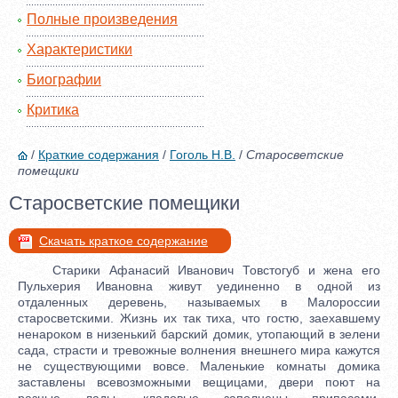
Полные произведения
Характеристики
Биографии
Критика
/
Краткие содержания
/
Гоголь Н.В.
/
Старосветские
помещики
Старосветские помещики
Скачать краткое содержание
Старики Афанасий Иванович Товстогуб и жена его
Пульхерия Ивановна живут уединенно в одной из
отдаленных деревень, называемых в Малороссии
старосветскими. Жизнь их так тиха, что гостю, заехавшему
ненароком в низенький барский домик, утопающий в зелени
сада, страсти и тревожные волнения внешнего мира кажутся
не существующими вовсе. Маленькие комнаты домика
заставлены всевозможными вещицами, двери поют на
разные лады, кладовые заполнены припасами,