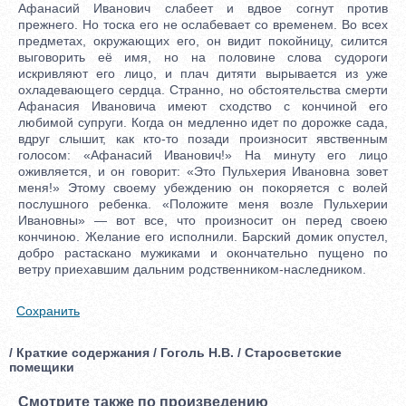
Афанасий Иванович слабеет и вдвое согнут против
прежнего. Но тоска его не ослабевает со временем. Во всех
предметах, окружающих его, он видит покойницу, силится
выговорить её имя, но на половине слова судороги
искривляют его лицо, и плач дитяти вырывается из уже
охладевающего сердца. Странно, но обстоятельства смерти
Афанасия Ивановича имеют сходство с кончиной его
любимой супруги. Когда он медленно идет по дорожке сада,
вдруг слышит, как кто-то позади произносит явственным
голосом: «Афанасий Иванович!» На минуту его лицо
оживляется, и он говорит: «Это Пульхерия Ивановна зовет
меня!» Этому своему убеждению он покоряется с волей
послушного ребенка. «Положите меня возле Пульхерии
Ивановны» — вот все, что произносит он перед своею
кончиною. Желание его исполнили. Барский домик опустел,
добро растаскано мужиками и окончательно пущено по
ветру приехавшим дальним родственником-наследником.
Сохранить
/ Краткие содержания / Гоголь Н.В. / Старосветские
помещики
Смотрите также по произведению