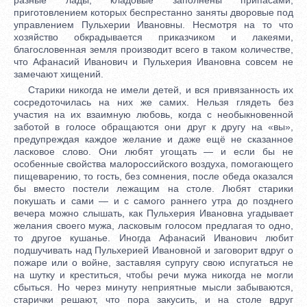
приготовлением которых беспрестанно заняты дворовые под
управлением Пульхерии Ивановны. Несмотря на то что
хозяйство обкрадывается приказчиком и лакеями,
благословенная земля производит всего в таком количестве,
что Афанасий Иванович и Пульхерия Ивановна совсем не
замечают хищений.
Старики никогда не имели детей, и вся привязанность их
сосредоточилась на них же самих. Нельзя глядеть без
участия на их взаимную любовь, когда с необыкновенной
заботой в голосе обращаются они друг к другу на «вы»,
предупреждая каждое желание и даже ещё не сказанное
ласковое слово. Они любят угощать — и если бы не
особенные свойства малороссийского воздуха, помогающего
пищеварению, то гость, без сомнения, после обеда оказался
бы вместо постели лежащим на столе. Любят старики
покушать и сами — и с самого раннего утра до позднего
вечера можно слышать, как Пульхерия Ивановна угадывает
желания своего мужа, ласковым голосом предлагая то одно,
то другое кушанье. Иногда Афанасий Иванович любит
подшучивать над Пульхерией Ивановной и заговорит вдруг о
пожаре или о войне, заставляя супругу свою испугаться не
на шутку и креститься, чтобы речи мужа никогда не могли
сбыться. Но через минуту неприятные мысли забываются,
старички решают, что пора закусить, и на столе вдруг