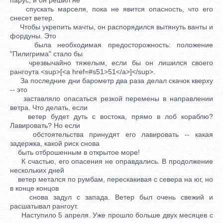
спускать марселя, пока не явится опасность, что его
снесет ветер.
Чтобы укрепить мачты, он распорядился вытянуть ванты и
фордуны. Это
была необходимая предосторожность: положение
"Пилигрима" стало бы
чрезвычайно тяжелым, если бы он лишился своего
рангоута <sup>[<a href=#s51>51</a>]</sup>.
За последние дни барометр два раза делал скачок кверху
-- это
заставляло опасаться резкой перемены в направлении
ветра. Что делать, если
ветер будет дуть с востока, прямо в лоб кораблю?
Лавировать? Но если
обстоятельства принудят его лавировать -- какая
задержка, какой риск снова
быть отброшенным в открытое море!
К счастью, его опасения не оправдались. В продолжение
нескольких дней
ветер метался по румбам, перескакивая с севера на юг, но
в конце концов
снова задул с запада. Ветер был очень свежий и
расшатывал рангоут.
Наступило 5 апреля. Уже прошло больше двух месяцев с