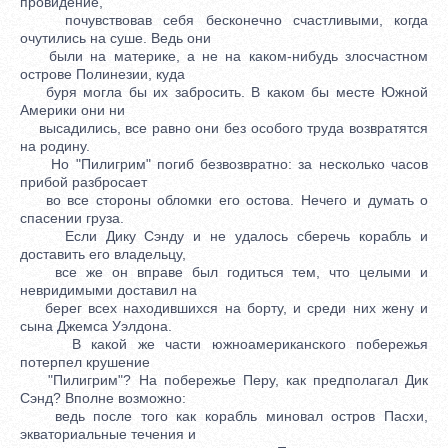
провидение,
почувствовав себя бесконечно счастливыми, когда
очутились на суше. Ведь они
были на материке, а не на каком-нибудь злосчастном
острове Полинезии, куда
буря могла бы их забросить. В каком бы месте Южной
Америки они ни
высадились, все равно они без особого труда возвратятся
на родину.
Но "Пилигрим" погиб безвозвратно: за несколько часов
прибой разбросает
во все стороны обломки его остова. Нечего и думать о
спасении груза.
Если Дику Сэнду и не удалось сберечь корабль и
доставить его владельцу,
все же он вправе был годиться тем, что целыми и
невридимыми доставил на
берег всех находившихся на борту, и среди них жену и
сына Джемса Уэлдона.
В какой же части южноамериканского побережья
потерпел крушение
"Пилигрим"? На побережье Перу, как предполагал Дик
Сэнд? Вполне возможно:
ведь после того как корабль миновал остров Пасхи,
экваториальные течения и