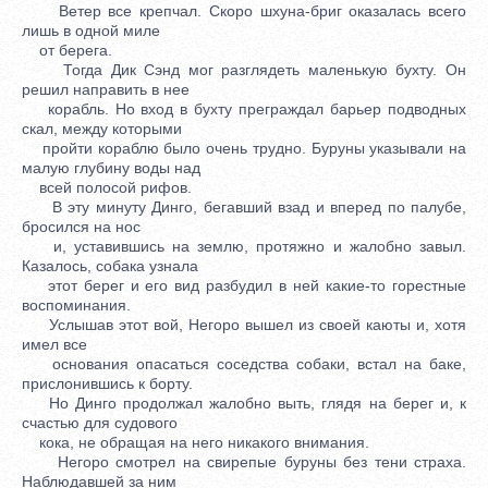
Ветер все крепчал. Скоро шхуна-бриг оказалась всего
лишь в одной миле
от берега.
Тогда Дик Сэнд мог разглядеть маленькую бухту. Он
решил направить в нее
корабль. Но вход в бухту преграждал барьер подводных
скал, между которыми
пройти кораблю было очень трудно. Буруны указывали на
малую глубину воды над
всей полосой рифов.
В эту минуту Динго, бегавший взад и вперед по палубе,
бросился на нос
и, уставившись на землю, протяжно и жалобно завыл.
Казалось, собака узнала
этот берег и его вид разбудил в ней какие-то горестные
воспоминания.
Услышав этот вой, Негоро вышел из своей каюты и, хотя
имел все
основания опасаться соседства собаки, встал на баке,
прислонившись к борту.
Но Динго продолжал жалобно выть, глядя на берег и, к
счастью для судового
кока, не обращая на него никакого внимания.
Негоро смотрел на свирепые буруны без тени страха.
Наблюдавшей за ним