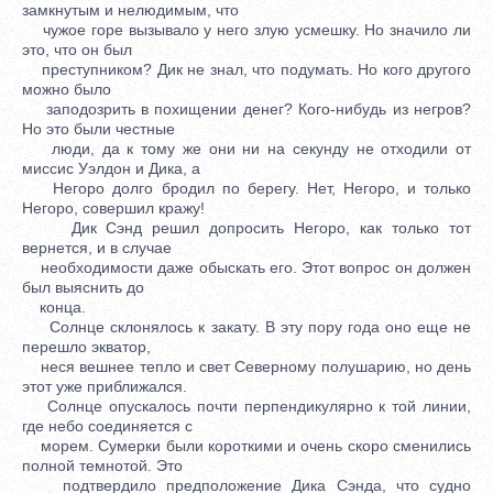
замкнутым и нелюдимым, что
чужое горе вызывало у него злую усмешку. Но значило ли
это, что он был
преступником? Дик не знал, что подумать. Но кого другого
можно было
заподозрить в похищении денег? Кого-нибудь из негров?
Но это были честные
люди, да к тому же они ни на секунду не отходили от
миссис Уэлдон и Дика, а
Негоро долго бродил по берегу. Нет, Негоро, и только
Негоро, совершил кражу!
Дик Сэнд решил допросить Негоро, как только тот
вернется, и в случае
необходимости даже обыскать его. Этот вопрос он должен
был выяснить до
конца.
Солнце склонялось к закату. В эту пору года оно еще не
перешло экватор,
неся вешнее тепло и свет Северному полушарию, но день
этот уже приближался.
Солнце опускалось почти перпендикулярно к той линии,
где небо соединяется с
морем. Сумерки были короткими и очень скоро сменились
полной темнотой. Это
подтвердило предположение Дика Сэнда, что судно