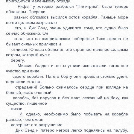
пригодиться маленькому отряду.
Рифы, у которых разбился "Пилигрим", были теперь
обнажены. Посреди
разных обломков высился остов корабля. Раньше море
почти целиком закрывало
его, и Дик Сэнд очень удивился тому, что судно было
сейчас обнажено. Он
знал, что на американском побережье Тихо океана не
бывает сильных приливов и
отливов. Юноша объяснил это странное явление сильным
ветром, который дул к
берегу.
Миссис Уэлдон и ее спутники испытывали тягостное
чувство при виде
своего корабля. На его борту они провели столько дней,
пережили столько
страданий! Больно сжималось сердце при взгляде на
бедный, искалеченный
корабль, без парусов и без мачт, лежавший на боку, как
существо, лишенное
жизни.
И, однако, необходимо было побывать на корабле
раньше, чем океан
довершит его разрушение.
Дик Сэнд и пятеро негров легко поднялись на палубу,