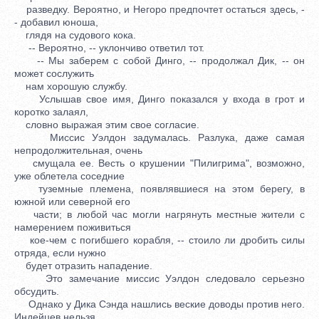
разведку. Вероятно, и Негоро предпочтет остаться здесь, -
- добавил юноша,
глядя на судового кока.
-- Вероятно, -- уклончиво ответил тот.
-- Мы заберем с собой Динго, -- продолжал Дик, -- он
может сослужить
нам хорошую службу.
Услышав свое имя, Динго показался у входа в грот и
коротко залаял,
словно выражая этим свое согласие.
Миссис Уэлдон задумалась. Разлука, даже самая
непродолжительная, очень
смущала ее. Весть о крушении "Пилигрима", возможно,
уже облетела соседние
туземные племена, появлявшиеся на этом берегу, в
южной или северной его
части; в любой час могли нагрянуть местные жители с
намерением поживиться
кое-чем с погибшего корабля, -- стоило ли дробить силы
отряда, если нужно
будет отразить нападение.
Это замечание миссис Уэлдон следовало серьезно
обсудить.
Однако у Дика Сэнда нашлись веские доводы против него.
Индейцев нельзя