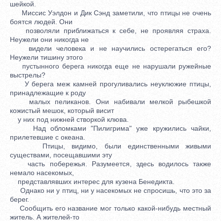
шейкой.
Миссис Уэлдон и Дик Сэнд заметили, что птицы не очень
боятся людей. Они
позволяли приближаться к себе, не проявляя страха.
Неужели они никогда не
видели человека и не научились остерегаться его?
Неужели тишину этого
пустынного берега никогда еще не нарушали ружейные
выстрелы?
У берега меж камней прогуливались неуклюжие птицы,
принадлежащие к роду
малых пеликанов. Они набивали мелкой рыбешкой
кожистый мешок, который висит
у них под нижней створкой клюва.
Над обломками "Пилигрима" уже кружились чайки,
прилетевшие с океана.
Птицы, видимо, были единственными живыми
существами, посещавшими эту
часть побережья. Разумеется, здесь водилось также
немало насекомых,
представлявших интерес для кузена Бенедикта.
Однако ни у птиц, ни у насекомых не спросишь, что это за
берег.
Сообщить его название мог только какой-нибудь местный
житель. А жителей-то