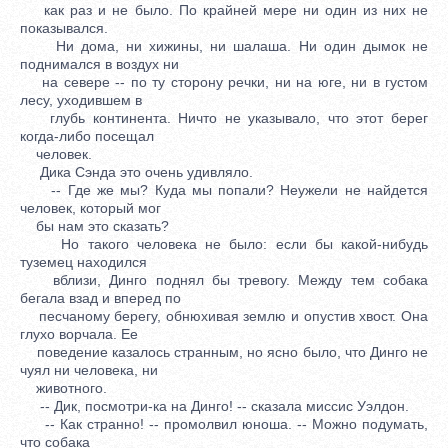
как раз и не было. По крайней мере ни один из них не
показывался.
Ни дома, ни хижины, ни шалаша. Ни один дымок не
поднимался в воздух ни
на севере -- по ту сторону речки, ни на юге, ни в густом
лесу, уходившем в
глубь континента. Ничто не указывало, что этот берег
когда-либо посещал
человек.
Дика Сэнда это очень удивляло.
-- Где же мы? Куда мы попали? Неужели не найдется
человек, который мог
бы нам это сказать?
Но такого человека не было: если бы какой-нибудь
туземец находился
вблизи, Динго поднял бы тревогу. Между тем собака
бегала взад и вперед по
песчаному берегу, обнюхивая землю и опустив хвост. Она
глухо ворчала. Ее
поведение казалось странным, но ясно было, что Динго не
чуял ни человека, ни
животного.
-- Дик, посмотри-ка на Динго! -- сказала миссис Уэлдон.
-- Как странно! -- промолвил юноша. -- Можно подумать,
что собака