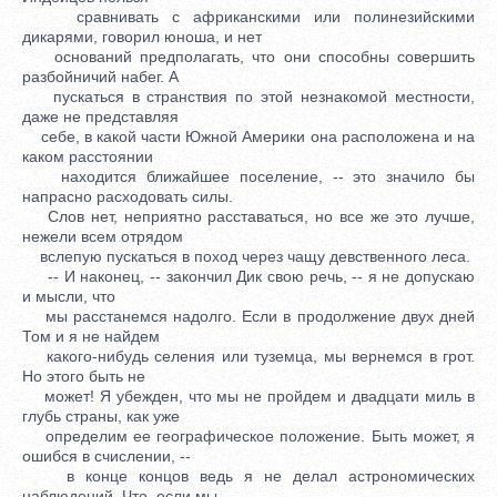
сравнивать с африканскими или полинезийскими
дикарями, говорил юноша, и нет
оснований предполагать, что они способны совершить
разбойничий набег. А
пускаться в странствия по этой незнакомой местности,
даже не представляя
себе, в какой части Южной Америки она расположена и на
каком расстоянии
находится ближайшее поселение, -- это значило бы
напрасно расходовать силы.
Слов нет, неприятно расставаться, но все же это лучше,
нежели всем отрядом
вслепую пускаться в поход через чащу девственного леса.
-- И наконец, -- закончил Дик свою речь, -- я не допускаю
и мысли, что
мы расстанемся надолго. Если в продолжение двух дней
Том и я не найдем
какого-нибудь селения или туземца, мы вернемся в грот.
Но этого быть не
может! Я убежден, что мы не пройдем и двадцати миль в
глубь страны, как уже
определим ее географическое положение. Быть может, я
ошибся в счислении, --
в конце концов ведь я не делал астрономических
наблюдений. Что, если мы