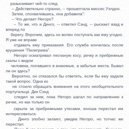
разыскивает чей-то след.
-- Действительно странно, -- прошептала миссис Уэлдон.
Затем, спохватившись, она добавила":
-- Что делает Негоро?
-- То же, что и Динго, -- ответил Сэнд, -- рыскает взад и
вперед по
берегу. Впрочем, здесь он волен поступать как ему угодно.
Я уже не вправе
отдавать ему приказания. Его служба кончилась после
крушения "Пилигрима".
Негоро осматривал песчаную косу, речку и прибрежные
скалы с видом
человека, попавшего в знакомые, а забытые места. Бывал
ли он здесь?
Вероятно, он отказался бы ответить, если бы ему задали
такой вопрос. Одна ко
не стоило обращать внимания на этого необщительного
португальца. Дик Сэнд
следил за ним, пока Негоро шагал по направлению к
речке, но как только он
скрыла за прибрежными утесами, юноша перестал им
интересоваться.
Динго злобно залаял, увидев Негоро, но тотчас же
перестал.