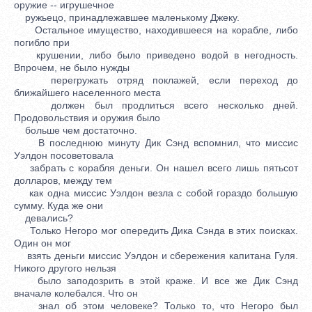
оружие -- игрушечное
ружьецо, принадлежавшее маленькому Джеку.
Остальное имущество, находившееся на корабле, либо
погибло при
крушении, либо было приведено водой в негодность.
Впрочем, не было нужды
перегружать отряд поклажей, если переход до
ближайшего населенного места
должен был продлиться всего несколько дней.
Продовольствия и оружия было
больше чем достаточно.
В последнюю минуту Дик Сэнд вспомнил, что миссис
Уэлдон посоветовала
забрать с корабля деньги. Он нашел всего лишь пятьсот
долларов, между тем
как одна миссис Уэлдон везла с собой гораздо большую
сумму. Куда же они
девались?
Только Негоро мог опередить Дика Сэнда в этих поисках.
Один он мог
взять деньги миссис Уэлдон и сбережения капитана Гуля.
Никого другого нельзя
было заподозрить в этой краже. И все же Дик Сэнд
вначале колебался. Что он
знал об этом человеке? Только то, что Негоро был