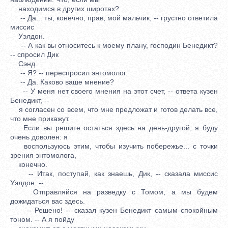
находимся в других широтах?
-- Да... ты, конечно, прав, мой мальчик, -- грустно ответила
миссис
Уэлдон.
-- А как вы относитесь к моему плану, господин Бенедикт?
-- спросил Дик
Сэнд.
-- Я? -- переспросил энтомолог.
-- Да. Каково ваше мнение?
-- У меня нет своего мнения на этот счет, -- ответа кузен
Бенедикт, --
я согласен со всем, что мне предложат и готов делать все,
что мне прикажут.
Если вы решите остаться здесь на день-другой, я буду
очень доволен: я
воспользуюсь этим, чтобы изучить побережье... с точки
зрения энтомолога,
конечно.
-- Итак, поступай, как знаешь, Дик, -- сказала миссис
Уэлдон. --
Отправляйся на разведку с Томом, а мы будем
дожидаться вас здесь.
-- Решено! -- сказал кузен Бенедикт самым спокойным
тоном. -- А я пойду