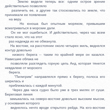
Землю видели теперь все: одним острое зрение
действительно позволяло
различить ее, а другие так стосковались по земле, что
принимали ее появление
на веру.
Но юноша был опытным моряком, привыкшим
всматриваться в морские дали.
Он не мог ошибиться. И действительно, через час всем
стало ясно, что на этот
раз надежда их не обманула.
На востоке, на расстоянии около четырех миль, виднелся
контур довольно
низкого берега -- таким по крайней мере он казался.
Нависшие облака не
позволяли разглядеть горную цепь Анд, которая тянется
невдалеке от морского
берега.
"Пилигрим" направлялся прямо к берегу, полоса его
ширилась и
приближалась с каждой минутой.
Через два часа судно было уже в трех милях от суши.
Береговая линия
замыкалась на северо-востоке довольно высоким мысом,
у основания которого
виднелось нечто вроде открытого рейда. На юго-востоке