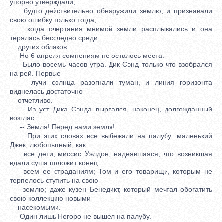
упорно утверждали,
будто действительно обнаружили землю, и признавали
свою ошибку только тогда,
когда очертания мнимой земли расплывались и она
терялась бесследно среди
других облаков.
Но 6 апреля сомнениям не осталось места.
Было восемь часов утра. Дик Сэнд только что взобрался
на рей. Первые
лучи солнца разогнали туман, и линия горизонта
виднелась достаточно
отчетливо.
Из уст Дика Сэнда вырвался, наконец, долгожданный
возглас.
-- Земля! Перед нами земля!
При этих словах все выбежали на палубу: маленький
Джек, любопытный, как
все дети; миссис Уэлдон, надеявшаяся, что возникшая
вдали суша положит конец
всем ее страданиям; Том и его товарищи, которым не
терпелось ступить на свою
землю; даже кузен Бенедикт, который мечтал обогатить
свою коллекцию новыми
насекомыми.
Один лишь Негоро не вышел на палубу.