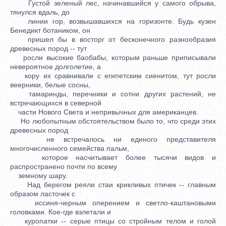
Густой зеленый лес, начинавшийся у самого обрыва,
тянулся вдаль, до
линии гор, возвышавшихся на горизонте. Будь кузен
Бенедикт ботаником, он
пришел бы в восторг от бесконечного разнообразия
древесных пород -- тут
росли высокие баобабы, которым раньше приписывали
невероятное долголетие, а
кору их сравнивали с египетским сиенитом, тут росли
веерники, белые сосны,
тамаринды, перечники и сотни других растений, не
встречающихся в северной
части Нового Света и непривычных для американцев.
Но любопытным обстоятельством было то, что среди этих
древесных пород
не встречалось ни единого представителя
многочисленного семейства пальм,
которое насчитывает более тысячи видов и
распространено почти по всему
земному шару.
Над берегом реяли стаи крикливых птичек -- главным
образом ласточек с
иссиня-черным оперением и светло-каштановыми
головками. Кое-где взлетали и
куропатки -- серые птицы со стройным телом и голой