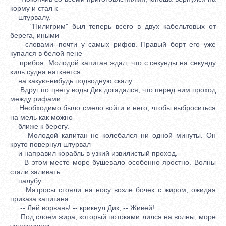
корму и стал к
штурвалу.
"Пилигрим" был теперь всего в двух кабельтовых от
берега, иными
словами--почти у самых рифов. Правый борт его уже
купался в белой пене
прибоя. Молодой капитан ждал, что с секунды на секунду
киль судна наткнется
на какую-нибудь подводную скалу.
Вдруг по цвету воды Дик догадался, что перед ним проход
между рифами.
Необходимо было смело войти и него, чтобы выброситься
на мель как можно
ближе к берегу.
Молодой капитан не колебался ни одной минуты. Он
круто повернул штурвал
и направил корабль в узкий извилистый проход.
В этом месте море бушевало особенно яростно. Волны
стали заливать
палубу.
Матросы стояли на носу возле бочек с жиром, ожидая
приказа капитана.
-- Лей ворвань! -- крикнул Дик, -- Живей!
Под слоем жира, который потоками лился на волны, море
успокоилось,