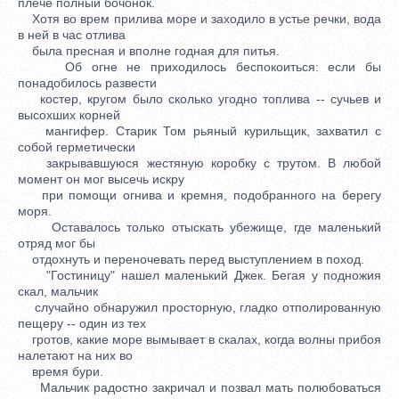
плече полный бочонок.
Хотя во врем прилива море и заходило в устье речки, вода
в ней в час отлива
была пресная и вполне годная для питья.
Об огне не приходилось беспокоиться: если бы
понадобилось развести
костер, кругом было сколько угодно топлива -- сучьев и
высохших корней
мангифер. Старик Том рьяный курильщик, захватил с
собой герметически
закрывавшуюся жестяную коробку с трутом. В любой
момент он мог высечь искру
при помощи огнива и кремня, подобранного на берегу
моря.
Оставалось только отыскать убежище, где маленький
отряд мог бы
отдохнуть и переночевать перед выступлением в поход.
"Гостиницу" нашел маленький Джек. Бегая у подножия
скал, мальчик
случайно обнаружил просторную, гладко отполированную
пещеру -- один из тех
гротов, какие море вымывает в скалах, когда волны прибоя
налетают на них во
время бури.
Мальчик радостно закричал и позвал мать полюбоваться