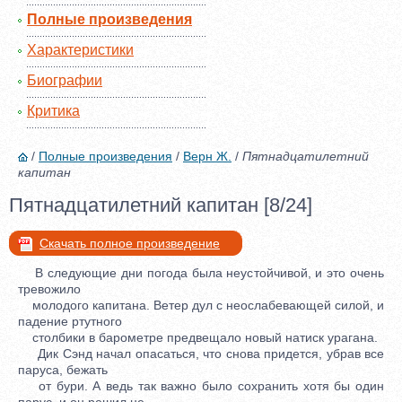
Полные произведения
Характеристики
Биографии
Критика
/
Полные произведения
/
Верн Ж.
/
Пятнадцатилетний
капитан
Пятнадцатилетний капитан [8/24]
Скачать полное произведение
В следующие дни погода была неустойчивой, и это очень
тревожило
молодого капитана. Ветер дул с неослабевающей силой, и
падение ртутного
столбики в барометре предвещало новый натиск урагана.
Дик Сэнд начал опасаться, что снова придется, убрав все
паруса, бежать
от бури. А ведь так важно было сохранить хотя бы один
парус, и он решил не