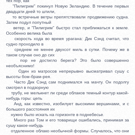
тех пор, как
"Пилигрим" покинул Новую Зеландию. В течение первых
двадцати дней то штили,
то встречные ветры препятствовали продвижению судна.
Затем подул попутный
ветер, и "Пилигрим" быстро стал приближаться к земле.
Особенно велика была
скорость хода во время урагана: Дик Сэнд считал, что
судно проходило в
среднем не менее двухсот миль в сутки. Почему же в
таком случае оно до сих
пор не достигло берега? Это было совершенно
необъяснимо!
Один из матросов непрерывно высматривал сушу с
высоты бом-брам-рея.
Часто Дик Сэнд сам поднимался на мачту. Он подолгу
смотрел в подзорную
трубу, не мелькнет ли среди облаков темный контур какой-
нибудь горы: цепь
Анд, как известно, изобилует высокими вершинами, и с
большого расстояния их
нужно было искать на горизонте в поднебесье.
Много раз Том и его товарищи ошибались, принимая за
сушу какое-нибудь
отдаленное облако необычной формы. Случалось, что они