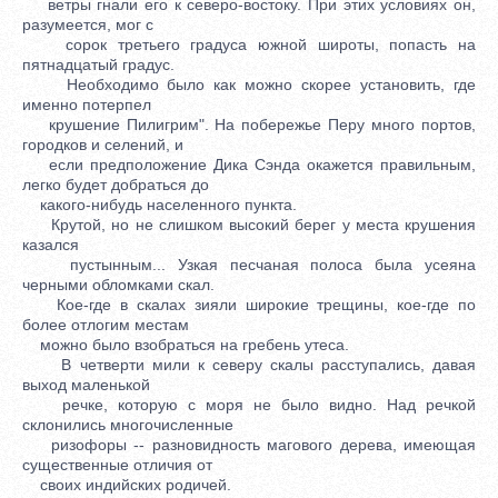
ветры гнали его к северо-востоку. При этих условиях он,
разумеется, мог с
сорок третьего градуса южной широты, попасть на
пятнадцатый градус.
Необходимо было как можно скорее установить, где
именно потерпел
крушение Пилигрим". На побережье Перу много портов,
городков и селений, и
если предположение Дика Сэнда окажется правильным,
легко будет добраться до
какого-нибудь населенного пункта.
Крутой, но не слишком высокий берег у места крушения
казался
пустынным... Узкая песчаная полоса была усеяна
черными обломками скал.
Кое-где в скалах зияли широкие трещины, кое-где по
более отлогим местам
можно было взобраться на гребень утеса.
В четверти мили к северу скалы расступались, давая
выход маленькой
речке, которую с моря не было видно. Над речкой
склонились многочисленные
ризофоры -- разновидность магового дерева, имеющая
существенные отличия от
своих индийских родичей.