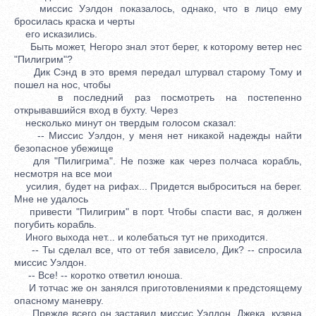
миссис Уэлдон показалось, однако, что в лицо ему
бросилась краска и черты
его исказились.
Быть может, Негоро знал этот берег, к которому ветер нес
"Пилигрим"?
Дик Сэнд в это время передал штурвал старому Тому и
пошел на нос, чтобы
в последний раз посмотреть на постепенно
открывавшийся вход в бухту. Через
несколько минут он твердым голосом сказал:
-- Миссис Уэлдон, у меня нет никакой надежды найти
безопасное убежище
для "Пилигрима". Не позже как через полчаса корабль,
несмотря на все мои
усилия, будет на рифах... Придется выброситься на берег.
Мне не удалось
привести "Пилигрим" в порт. Чтобы спасти вас, я должен
погубить корабль.
Иного выхода нет... и колебаться тут не приходится.
-- Ты сделал все, что от тебя зависело, Дик? -- спросила
миссис Уэлдон.
-- Все! -- коротко ответил юноша.
И тотчас же он занялся приготовлениями к предстоящему
опасному маневру.
Прежде всего он заставил миссис Уэлдон, Джека, кузена