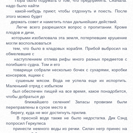
Пора было подумать о том, что предпринять. Сначала.
надо было найти
какой-нибудь приют, чтобы отдохнуть и поесть. После
этого можно будет
держать совет и наметить план дальнейших действий.
Легче всего разрешился вопрос о пропитании. Кроме
плодов и дичи,
которыми изобиловала эта земля, потерпевшие крушение
могли воспользоваться
тем, что было в кладовых корабля. Прибой выбросил на
обмелевшие с
наступлением отлива рифы много разных предметов с
погибшего судна. Том и его
товарищи собрали несколько бочек с сухарями, коробки
консервов, ящики с
сушеным мясом. Вода не успела еще их испортить.
Маленький отряд с избытком
был обеспечен пищей на все время, какое понадобится,
чтобы добраться до
ближайшего селения! Запасы провизии были
переправлены в сухое место в
берегу, куда не мог достигнуть прилив.
В пресной воде также не было недостатка. Дик Сэнд
попросил Геркулеса
принести немного воды из речки. Силач негр принес на