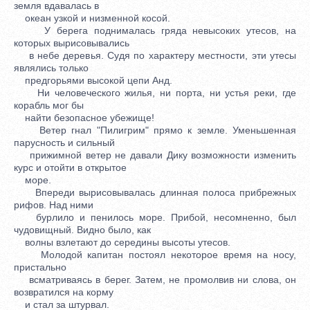
земля вдавалась в
океан узкой и низменной косой.
У берега поднималась гряда невысоких утесов, на
которых вырисовывались
в небе деревья. Судя по характеру местности, эти утесы
являлись только
предгорьями высокой цепи Анд.
Ни человеческого жилья, ни порта, ни устья реки, где
корабль мог бы
найти безопасное убежище!
Ветер гнал "Пилигрим" прямо к земле. Уменьшенная
парусность и сильный
прижимной ветер не давали Дику возможности изменить
курс и отойти в открытое
море.
Впереди вырисовывалась длинная полоса прибрежных
рифов. Над ними
бурлило и пенилось море. Прибой, несомненно, был
чудовищный. Видно было, как
волны взлетают до середины высоты утесов.
Молодой капитан постоял некоторое время на носу,
пристально
всматриваясь в берег. Затем, не промолвив ни слова, он
возвратился на корму
и стал за штурвал.