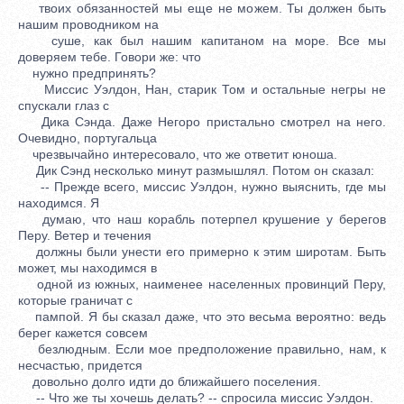
твоих обязанностей мы еще не можем. Ты должен быть
нашим проводником на
суше, как был нашим капитаном на море. Все мы
доверяем тебе. Говори же: что
нужно предпринять?
Миссис Уэлдон, Нан, старик Том и остальные негры не
спускали глаз с
Дика Сэнда. Даже Негоро пристально смотрел на него.
Очевидно, португальца
чрезвычайно интересовало, что же ответит юноша.
Дик Сэнд несколько минут размышлял. Потом он сказал:
-- Прежде всего, миссис Уэлдон, нужно выяснить, где мы
находимся. Я
думаю, что наш корабль потерпел крушение у берегов
Перу. Ветер и течения
должны были унести его примерно к этим широтам. Быть
может, мы находимся в
одной из южных, наименее населенных провинций Перу,
которые граничат с
пампой. Я бы сказал даже, что это весьма вероятно: ведь
берег кажется совсем
безлюдным. Если мое предположение правильно, нам, к
несчастью, придется
довольно долго идти до ближайшего поселения.
-- Что же ты хочешь делать? -- спросила миссис Уэлдон.