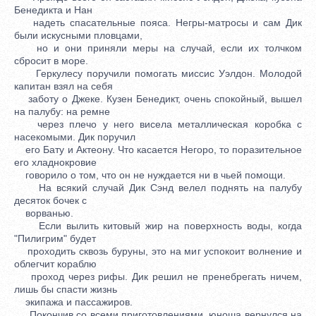
Бенедикта и Нан
надеть спасательные пояса. Негры-матросы и сам Дик
были искусными пловцами,
но и они приняли меры на случай, если их толчком
сбросит в море.
Геркулесу поручили помогать миссис Уэлдон. Молодой
капитан взял на себя
заботу о Джеке. Кузен Бенедикт, очень спокойный, вышел
на палубу: на ремне
через плечо у него висела металлическая коробка с
насекомыми. Дик поручил
его Бату и Актеону. Что касается Негоро, то поразительное
его хладнокровие
говорило о том, что он не нуждается ни в чьей помощи.
На всякий случай Дик Сэнд велел поднять на палубу
десяток бочек с
ворванью.
Если вылить китовый жир на поверхность воды, когда
"Пилигрим" будет
проходить сквозь буруны, это на миг успокоит волнение и
облегчит кораблю
проход через рифы. Дик решил не пренебрегать ничем,
лишь бы спасти жизнь
экипажа и пассажиров.
Покончив со всеми приготовлениями, юноша вернулся на