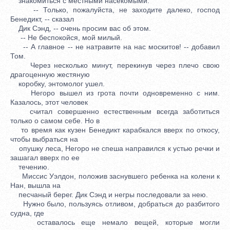
знакомиться с местными насекомыми.
-- Только, пожалуйста, не заходите далеко, господ
Бенедикт, -- сказал
Дик Сэнд, -- очень просим вас об этом.
-- Не беспокойся, мой милый.
-- А главное -- не натравите на нас москитов! -- добавил
Том.
Через несколько минут, перекинув через плечо свою
драгоценную жестяную
коробку, энтомолог ушел.
Негоро вышел из грота почти одновременно с ним.
Казалось, этот человек
считал совершенно естественным всегда заботиться
только о самом себе. Но в
то время как кузен Бенедикт карабкался вверх по откосу,
чтобы выбраться на
опушку леса, Негоро не спеша направился к устью речки и
зашагал вверх по ее
течению.
Миссис Уэлдон, положив заснувшего ребенка на колени к
Нан, вышла на
песчаный берег. Дик Сэнд и негры последовали за нею.
Нужно было, пользуясь отливом, добраться до разбитого
судна, где
оставалось еще немало вещей, которые могли