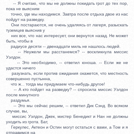
-- Я считаю, что мы не должны покидать грот до тех пор,
пока не выясним
точно, где мы находимся. Завтра после отдыха двое из нас
пойдут на разведку.
Они постараются, не очень удаляясь от лагеря, разыскать
туземцев выяснив у
них все, что нас интересует, они вернутся назад. Не может
быть, чтобы в
радиусе десяти -- двенадцати миль не нашлось людей.
-- Неужели мы расстанемся? -- воскликнула миссис
Уэлдон.
-- Это необходимо, -- ответил юноша. -- Если же не
удастся ничего
разузнать, если против ожидания окажется, что местность
совершенно пустынна,
что ж... тогда мы придумаем что-нибудь другое!
-- А кто пойдет на разведку? -- спросила миссис Уэлдон
после минутного
раздумья.
-- Это мы сейчас решим, -- ответил Дик Сэнд. Во всяком
случае, вы,
миссис Уэлдон, Джек, мистер Бенедикт и Нан не должны
уходить из грота. Бат,
Геркулес, Актеон и Остин могут остаться с вами, а Том и я
отправимся на