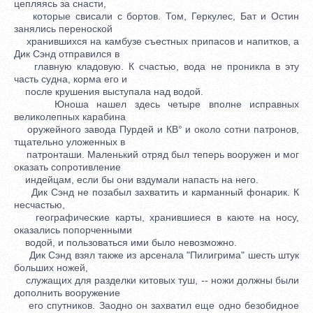
цепляясь за снасти,
которые свисали с бортов. Том, Геркулес, Бат и Остин
занялись переноской
хранившихся на камбузе съестных припасов и напитков, а
Дик Сэнд отправился в
главную кладовую. К счастью, вода не проникла в эту
часть судна, корма его и
после крушения выступала над водой.
Юноша нашел здесь четыре вполне исправных
великолепных карабина
оружейного завода Пурдей и КВ° и около сотни патронов,
тщательно уложенных в
патронташи. Маленький отряд был теперь вооружен и мог
оказать сопротивление
индейцам, если бы они вздумали напасть на него.
Дик Сэнд не позабыл захватить и карманный фонарик. К
несчастью,
географические карты, хранившиеся в каюте на носу,
оказались попорченными
водой, и пользоваться ими было невозможно.
Дик Сэнд взял также из арсенала "Пилигрима" шесть штук
больших ножей,
служащих для разделки китовых туш, -- ножи должны были
дополнить вооружение
его спутников. Заодно он захватил еще одно безобидное