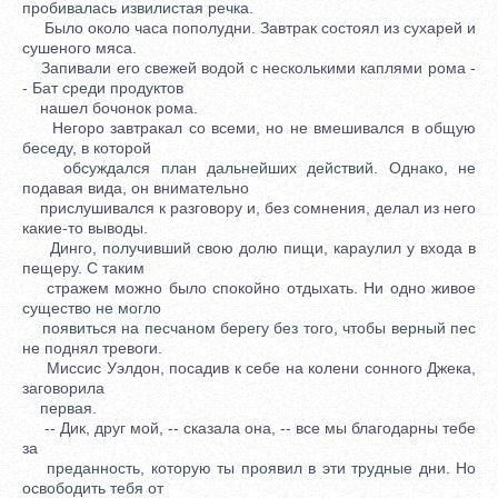
пробивалась извилистая речка.
Было около часа пополудни. Завтрак состоял из сухарей и
сушеного мяса.
Запивали его свежей водой с несколькими каплями рома -
- Бат среди продуктов
нашел бочонок рома.
Негоро завтракал со всеми, но не вмешивался в общую
беседу, в которой
обсуждался план дальнейших действий. Однако, не
подавая вида, он внимательно
прислушивался к разговору и, без сомнения, делал из него
какие-то выводы.
Динго, получивший свою долю пищи, караулил у входа в
пещеру. С таким
стражем можно было спокойно отдыхать. Ни одно живое
существо не могло
появиться на песчаном берегу без того, чтобы верный пес
не поднял тревоги.
Миссис Уэлдон, посадив к себе на колени сонного Джека,
заговорила
первая.
-- Дик, друг мой, -- сказала она, -- все мы благодарны тебе
за
преданность, которую ты проявил в эти трудные дни. Но
освободить тебя от