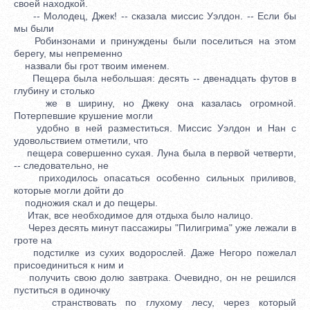
своей находкой.
-- Молодец, Джек! -- сказала миссис Уэлдон. -- Если бы
мы были
Робинзонами и принуждены были поселиться на этом
берегу, мы непременно
назвали бы грот твоим именем.
Пещера была небольшая: десять -- двенадцать футов в
глубину и столько
же в ширину, но Джеку она казалась огромной.
Потерпевшие крушение могли
удобно в ней разместиться. Миссис Уэлдон и Нан с
удовольствием отметили, что
пещера совершенно сухая. Луна была в первой четверти,
-- следовательно, не
приходилось опасаться особенно сильных приливов,
которые могли дойти до
подножия скал и до пещеры.
Итак, все необходимое для отдыха было налицо.
Через десять минут пассажиры "Пилигрима" уже лежали в
гроте на
подстилке из сухих водорослей. Даже Негоро пожелал
присоединиться к ним и
получить свою долю завтрака. Очевидно, он не решился
пуститься в одиночку
странствовать по глухому лесу, через который