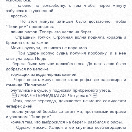
словно по волшебству, с тем чтобы через минуту
забушевать с удвоенной
яростью.
Но этой минуты затишья было достаточно, чтобы
"Пилигрим" проскочил за
линию рифов. Теперь его несло на берег.
Страшный толчок. Огромная волна подняла корабль и
бросила его на камни.
Мачты рухнули, но никого не поранило.
При ударе корпус судна получил пробоину, и в нее
хлынула вода. Но до
берега было меньше полкабельтова. До него легко было
добраться по цепочке
торчащих из воды черных камней.
Через десять минут после катастрофы все пассажиры и
команда "Пилигрима"
очутились на суше, у подножия прибрежного утеса.
ГЛАВА ЧЕТЫРНАДЦАТАЯ. Что делать? 
Итак, после перехода, длившегося не менее семидесяти
четырех дней,
после упорной борьбы со штилями, противными ветрами
и ураганом "Пилигрим"
кончил тем, что выбросился на берег и разбился о рифы.
Однако миссис Уэлдон и ее спутники возблагодарили