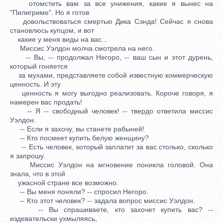
отомстить вам за все унижения, какие я вынес на
"Пилигриме". Но я готов
довольствоваться смертью Дика Сэнда! Сейчас я снова
становлюсь купцом, и вот
какие у меня виды на вас...
Миссис Уэлдон молча смотрела на него.
-- Вы, -- продолжал Негоро, -- ваш сын и этот дурень,
который гоняется
за мухами, представляете собой известную коммерческую
ценность. И эту
ценность я могу выгодно реализовать. Короче говоря, я
намерен вас продать!
-- Я -- свободный человек! -- твердо ответила миссис
Уэлдон.
-- Если я захочу, вы станете рабыней!
-- Кто посмеет купить белую женщину?
-- Есть человек, который заплатит за вас столько, сколько
я запрошу.
Миссис Уэлдон на мгновение поникла головой. Она
знала, что в этой
ужасной стране все возможно.
-- Вы меня поняли? -- спросил Негоро.
-- Кто этот человек? -- задала вопрос миссис Уэлдон.
-- Вы спрашиваете, кто захочет купить вас? --
издевательски ухмыляясь,