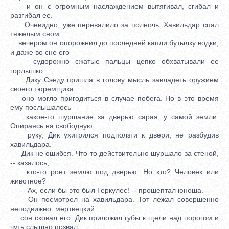
и он с огромным наслаждением вытягивал, сгибал и
разгибал ее.
Очевидно, уже перевалило за полночь. Хавильдар спал
тяжелым сном:
вечером он опорожнил до последней капли бутылку водки,
и даже во сне его
судорожно сжатые пальцы цепко обхватывали ее
горлышко.
Дику Сэнду пришла в голову мысль завладеть оружием
своего тюремщика:
оно могло пригодиться в случае побега. Но в это время
ему послышалось
какое-то шуршание за дверью сарая, у самой земли.
Опираясь на свободную
руку, Дик ухитрился подползти к двери, не разбудив
хавильдара.
Дик не ошибся. Что-то действительно шуршало за стеной,
-- казалось,
кто-то роет землю под дверью. Но кто? Человек или
животное?
-- Ах, если бы это был Геркулес! -- прошептал юноша.
Он посмотрел на хавильдара. Тот лежал совершенно
неподвижно: мертвецкий
сон сковал его. Дик приложил губы к щели над порогом и
чуть слышно позвал: