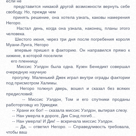
если не
представится никакой другой возможности вернуть себе
свободу. Но, прежде чем
принять решение, она хотела узнать, каковы намерения
Негоро.
Настал день, когда она узнала, наконец, планы этого
человека.
Шестого июня, через три дня после погребения короля
Муани-Лунга, Негоро
впервые пришел в факторию. Он направился прямо к
хижине, в которой поселили
его пленницу.
Миссис Уэлдон была одна. Кузен Бенедикт совершал
очередную научную
прогулку. Маленький Джек играл внутри ограды фактории
под присмотром Халимы.
Негоро толкнул дверь, вошел и сказал без всяких
предисловий:
-- Миссис Уэлдон, Том и его спутники проданы
работорговцу из Уджиджи.
-- Храни их бог! -- сказала миссис Уэлдон, вытирая слезу.
-- Нан умерла в дороге, Дик Сэнд погиб...
-- Нан умерла! И Дик! -- вскричала миссис Уэлдон.
-- Да, -- ответил Негоро. -- Справедливость требовала,
чтобы ваш