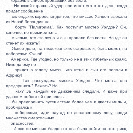
корабль в список пропавших без вести.
Но какой страшный удар постигнет его в тот день, когда
придет сообщение
оклендских корреспондентов, что миссис Уэлдон выехала
из Новой Зеландии на
борту "Пилигрима". Как поступит мистер Уэлдон? Он,
конечно, не примирится с
мыслью, что его жена и сын пропали без вести. Но где он
станет их искать?
Ясное дело, на тихоокеанских островах и, быть может, на
побережье Южной
Америки. Где угодно, но только не в этих гибельных краях.
Никогда ему не
придет в голову мысль, что жена и сын его попали в
Африку!
Так рассуждала миссис Уэлдон. Что могла она
предпринять? Бежать? Но
как? За каждым ее движением следили. И даже при
удачном побеге ей пришлось
бы предпринять путешествие более чем в двести миль и,
пробираясь к
побережью, идти наугад по девственному лесу, среди
множества смертельных
опасностей.
И все же миссис Уэлдон готова была пойти па этот риск,