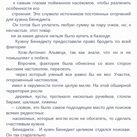
к самым глазам пойманное насекомое, чтобы различить
особенности его
строения. Это служило источником постоянных огорчений
для кузена Бенедикта.
Он готов был уплатить любую сумму за пару очков, но, к
несчастью, этот товар
ни за какие деньги нельзя было купить в Казонде.
Кузену Бенедикту предоставили право бродить по всей
фактории
Хозе-Антонио Альвеца, так как знали, что он и не
помышляет о побеге.
Впрочем, фактория была обнесена со всех сторон
высоким частоколом, перелезть
через который ученый все равно бы не мог. Участок,
огороженный частоколом,
имел в окружности почти целую милю. На этой обширной
территории росли
деревья, кусты, протекало несколько ручейков, стояли
бараки, шалаши, хижины
-- словом, это было самое подходящее место для поисков
всяких редкостных
насекомых, которые могли если не обогатить, то сделать
счастливым кузена
Бенедикта... И кузен Бенедикт целиком отдался поискам.
Он так старательно