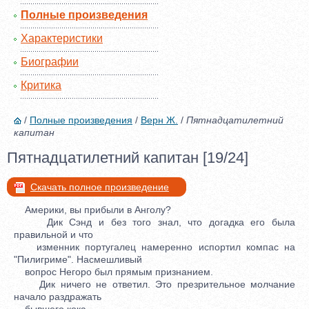
Полные произведения
Характеристики
Биографии
Критика
/
Полные произведения
/
Верн Ж.
/
Пятнадцатилетний
капитан
Пятнадцатилетний капитан [19/24]
Скачать полное произведение
Америки, вы прибыли в Анголу?
Дик Сэнд и без того знал, что догадка его была
правильной и что
изменник португалец намеренно испортил компас на
"Пилигриме". Насмешливый
вопрос Негоро был прямым признанием.
Дик ничего не ответил. Это презрительное молчание
начало раздражать
бывшего кока.