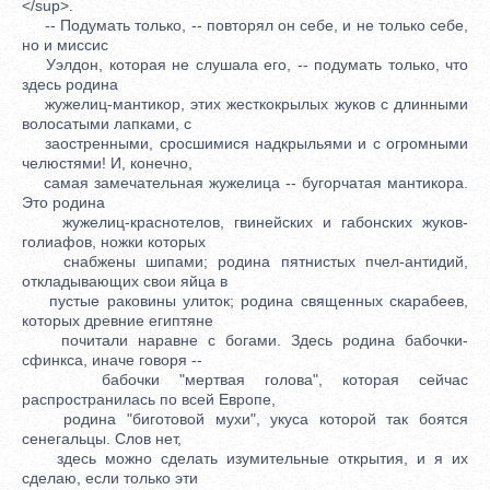
</sup>.
-- Подумать только, -- повторял он себе, и не только себе,
но и миссис
Уэлдон, которая не слушала его, -- подумать только, что
здесь родина
жужелиц-мантикор, этих жесткокрылых жуков с длинными
волосатыми лапками, с
заостренными, сросшимися надкрыльями и с огромными
челюстями! И, конечно,
самая замечательная жужелица -- бугорчатая мантикора.
Это родина
жужелиц-краснотелов, гвинейских и габонских жуков-
голиафов, ножки которых
снабжены шипами; родина пятнистых пчел-антидий,
откладывающих свои яйца в
пустые раковины улиток; родина священных скарабеев,
которых древние египтяне
почитали наравне с богами. Здесь родина бабочки-
сфинкса, иначе говоря --
бабочки "мертвая голова", которая сейчас
распространилась по всей Европе,
родина "биготовой мухи", укуса которой так боятся
сенегальцы. Слов нет,
здесь можно сделать изумительные открытия, и я их
сделаю, если только эти