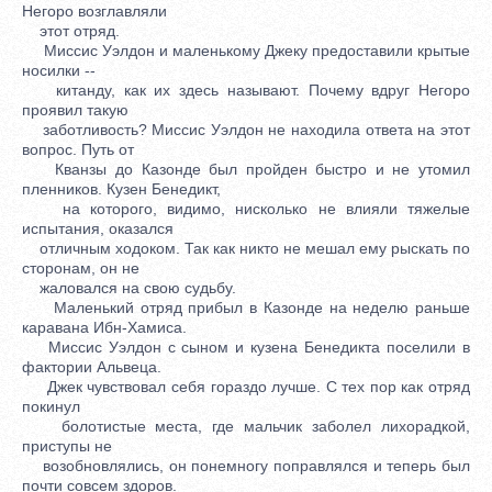
Негоро возглавляли
этот отряд.
Миссис Уэлдон и маленькому Джеку предоставили крытые
носилки --
китанду, как их здесь называют. Почему вдруг Негоро
проявил такую
заботливость? Миссис Уэлдон не находила ответа на этот
вопрос. Путь от
Кванзы до Казонде был пройден быстро и не утомил
пленников. Кузен Бенедикт,
на которого, видимо, нисколько не влияли тяжелые
испытания, оказался
отличным ходоком. Так как никто не мешал ему рыскать по
сторонам, он не
жаловался на свою судьбу.
Маленький отряд прибыл в Казонде на неделю раньше
каравана Ибн-Хамиса.
Миссис Уэлдон с сыном и кузена Бенедикта поселили в
фактории Альвеца.
Джек чувствовал себя гораздо лучше. С тех пор как отряд
покинул
болотистые места, где мальчик заболел лихорадкой,
приступы не
возобновлялись, он понемногу поправлялся и теперь был
почти совсем здоров.