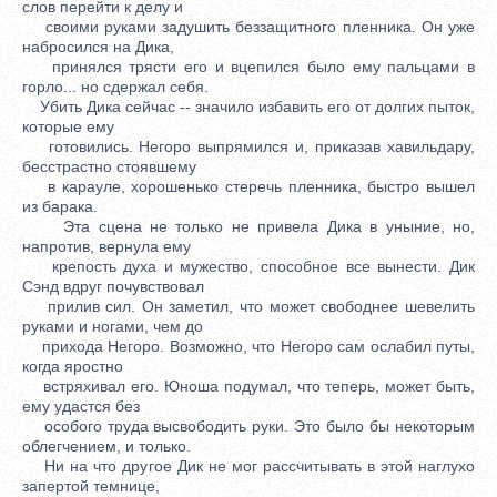
слов перейти к делу и
своими руками задушить беззащитного пленника. Он уже
набросился на Дика,
принялся трясти его и вцепился было ему пальцами в
горло... но сдержал себя.
Убить Дика сейчас -- значило избавить его от долгих пыток,
которые ему
готовились. Негоро выпрямился и, приказав хавильдару,
бесстрастно стоявшему
в карауле, хорошенько стеречь пленника, быстро вышел
из барака.
Эта сцена не только не привела Дика в уныние, но,
напротив, вернула ему
крепость духа и мужество, способное все вынести. Дик
Сэнд вдруг почувствовал
прилив сил. Он заметил, что может свободнее шевелить
руками и ногами, чем до
прихода Негоро. Возможно, что Негоро сам ослабил путы,
когда яростно
встряхивал его. Юноша подумал, что теперь, может быть,
ему удастся без
особого труда высвободить руки. Это было бы некоторым
облегчением, и только.
Ни на что другое Дик не мог рассчитывать в этой наглухо
запертой темнице,