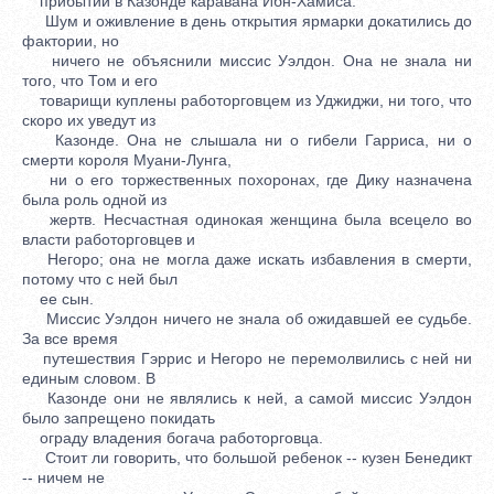
прибытии в Казонде каравана Ибн-Хамиса.
Шум и оживление в день открытия ярмарки докатились до
фактории, но
ничего не объяснили миссис Уэлдон. Она не знала ни
того, что Том и его
товарищи куплены работорговцем из Уджиджи, ни того, что
скоро их уведут из
Казонде. Она не слышала ни о гибели Гарриса, ни о
смерти короля Муани-Лунга,
ни о его торжественных похоронах, где Дику назначена
была роль одной из
жертв. Несчастная одинокая женщина была всецело во
власти работорговцев и
Негоро; она не могла даже искать избавления в смерти,
потому что с ней был
ее сын.
Миссис Уэлдон ничего не знала об ожидавшей ее судьбе.
За все время
путешествия Гэррис и Негоро не перемолвились с ней ни
единым словом. В
Казонде они не являлись к ней, а самой миссис Уэлдон
было запрещено покидать
ограду владения богача работорговца.
Стоит ли говорить, что большой ребенок -- кузен Бенедикт
-- ничем не