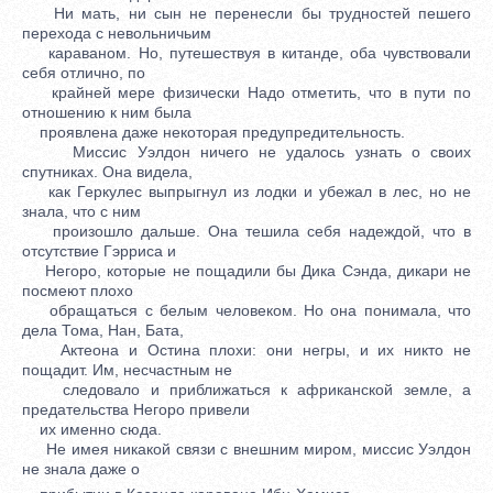
Ни мать, ни сын не перенесли бы трудностей пешего
перехода с невольничьим
караваном. Но, путешествуя в китанде, оба чувствовали
себя отлично, по
крайней мере физически Надо отметить, что в пути по
отношению к ним была
проявлена даже некоторая предупредительность.
Миссис Уэлдон ничего не удалось узнать о своих
спутниках. Она видела,
как Геркулес выпрыгнул из лодки и убежал в лес, но не
знала, что с ним
произошло дальше. Она тешила себя надеждой, что в
отсутствие Гэрриса и
Негоро, которые не пощадили бы Дика Сэнда, дикари не
посмеют плохо
обращаться с белым человеком. Но она понимала, что
дела Тома, Нан, Бата,
Актеона и Остина плохи: они негры, и их никто не
пощадит. Им, несчастным не
следовало и приближаться к африканской земле, а
предательства Негоро привели
их именно сюда.
Не имея никакой связи с внешним миром, миссис Уэлдон
не знала даже о