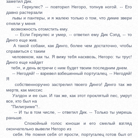
заметил Дик.
-- Геркулес? -- повторил Негоро, топнув ногой. -- Его
давно растерзали
львы и пантеры, и я жалею только о том, что дикие звери
отняли у меня
возможность отомстить ему.
-- Если Геркулес и умер, -- ответил ему Дик Сэпд, -- то
Динго еще жив.
А такой собаки, как Динго, более чем достаточно, чтобы
справиться с таким
человеком, как ты. Я вижу тебя насквозь, Негоро: ты трус!
Динго еще найдет
тебя, и день встречи с ним будет твоим последним днем.
-- Негодяй! -- взревел взбешенный португалец. -- Негодяй!
Я
собственноручно застрелил твоего Динго! Динго так же
мертв, как миссис
Уэлдон и ее сын. И так же, как этот проклятый пес, умрут
все, кто был на
"Пилигриме"!..
-- И ты в том числе, -- ответил Дик. -- Только ты умрешь
раньше.
Спокойный голос юноши и его смелый взгляд
окончательно вывели Негоро из
себя. Не помня себя от ярости, португалец готов был от