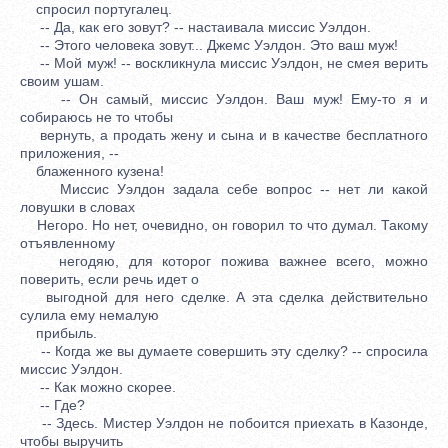
спросил португалец.
-- Да, как его зовут? -- настаивала миссис Уэлдон.
-- Этого человека зовут... Джемс Уэлдон. Это ваш муж!
-- Мой муж! -- воскликнула миссис Уэлдон, не смея верить
своим ушам.
-- Он самый, миссис Уэлдон. Ваш муж! Ему-то я и
собираюсь не то чтобы
вернуть, а продать жену и сына и в качестве бесплатного
приложения, --
блаженного кузена!
Миссис Уэлдон задала себе вопрос -- нет ли какой
ловушки в словах
Негоро. Но нет, очевидно, он говорил то что думал. Такому
отъявленному
негодяю, для которог пожива важнее всего, можно
поверить, если речь идет о
выгодной для него сделке. А эта сделка действительно
сулила ему немалую
прибыль.
-- Когда же вы думаете совершить эту сделку? -- спросила
миссис Уэлдон.
-- Как можно скорее.
-- Где?
-- Здесь. Мистер Уэлдон не побоится приехать в Казонде,
чтобы выручить