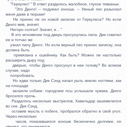
"Геркулес! " В ответ раздалось жалобное, глухое тявканье.
"Это Динго! -- подумал юноша. -- Умный пес разыскал
меня даже в тюрьме!
Не принес ли он новой записки от Геркулеса? Но если
Динго жив, значит,
Негоро солгал! Значит, и... "
В это мгновение под дверь просунулась лапа. Дик схватил
ее и тотчас же
узнал лапу Динго. Но если верный пес принес записку, она
должна быть
привязана к ошейнику. Как быть? Можно ли настолько
расширить дыру под
дверью, чтобы Динго просунул в нее голову? Во всяком
случае, надо
попробовать.
Но едва только Дик Сэнд начал рыть землю ногтями, как
на площади
залаяли собаки: городские псы услышали чужака. Динго
бросился прочь.
Раздалось несколько выстрелов, Хавильдар зашевелился
во сне. Дик Сэнд,
оставив мысль о побеге, пробрался обратно в свой угол.
Через несколько
часов, показавшихся юноше бесконечно долгими, он
увидел, что занимается