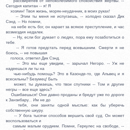
рассвирепев от непоколебимого спокойствия жертвы. --
Сегодня капитан -- я! Я
хозяин! Твоя жизнь, моряк-неудачник, в моих руках!
-- Этим ты меня не испугаешь, -- холодно сказал Дик
Сэнд. -- Но помни,
на небе есть бог, он карает за всякое преступление, и час
возмездия недалек.
-- Ну, если бог думает о людях, пора ему позаботиться о
тебе.
-- Я готов предстать перед всевышним. Смерти я не
боюсь, -- не повышая
голоса, ответил Дик Сэнд.
-- Это мы еще увидим, -- зарычал Негоро. -- Уж не
надеешься ли ты на
чью-нибудь помощь? Это в Казонде-то, где Альвец и я
всесильны? Безумец! Быть
может, ты думаешь, что твои спутники -- Том и другие
негры -- все еще здесь?
Ошибаешься! Они давно проданы и бредут уже по дороге
к Занзибару... Им не до
тебя, они заняты одной мыслью: как бы уберечь
собственную шкуру.
-- У бога тысячи способов вершить свой суд. Он может
воспользоваться и
самым малым орудием. Помни, Геркулес на свободе, --