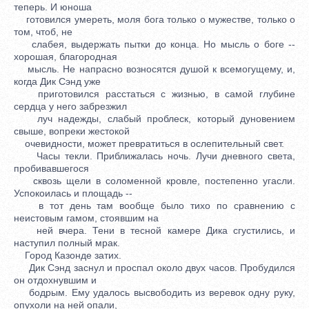
теперь. И юноша
готовился умереть, моля бога только о мужестве, только о
том, чтоб, не
слабея, выдержать пытки до конца. Но мысль о боге --
хорошая, благородная
мысль. Не напрасно возносятся душой к всемогущему, и,
когда Дик Сэнд уже
приготовился расстаться с жизнью, в самой глубине
сердца у него забрезжил
луч надежды, слабый проблеск, который дуновением
свыше, вопреки жестокой
очевидности, может превратиться в ослепительный свет.
Часы текли. Приближалась ночь. Лучи дневного света,
пробивавшегося
сквозь щели в соломенной кровле, постепенно угасли.
Успокоилась и площадь --
в тот день там вообще было тихо по сравнению с
неистовым гамом, стоявшим на
ней вчера. Тени в тесной камере Дика сгустились, и
наступил полный мрак.
Город Казонде затих.
Дик Сэнд заснул и проспал около двух часов. Пробудился
он отдохнувшим и
бодрым. Ему удалось высвободить из веревок одну руку,
опухоли на ней опали,