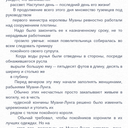
рассвет. Наступил день -- последний день его жизни!
В продолжение всего этого дня множество туземцев под
руководством
первого министра королевы Муаны ревностно работали
над сооружением плотины.
Надо было закончить ее к назначенному сроку, не то
нерадивым работникам
грозило увечье: новая повелительница собиралась во
всем следовать примеру
покойного своего супруга.
Когда воды ручья были отведены в стороны, посреди
обнажившегося русла
вырыли большую яму -- пятьдесят футов в длину, десять в
ширину и столько же
в глубину.
Перед вечером эту яму начали заполнять женщинами,
рабынями Муани-Лунга.
Обычно этих несчастных просто закапывают живьем в
могилу, но в честь
чудесной кончины Муани-Лунга решено было изменить
церемониал и утопить их
рядом с телом покойного короля.
Обычай требовал, чтобы покойников хоронили в их
лучшях одеждах. Но на
этот раз, поскольку от Муани-Лунга осталось лишь