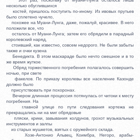
несколько обуглившихся
костей, пришлось поступить по-иному. Из ивовых прутьев
было сплетено чучело,
похожее на Муани-Лунга, даже, пожалуй, красивее. В него
положили все, что
осталось от Муани-Лунга; затем его обрядили в парадный
королевский наряд,
стоивший, как известно, совсем недорого. Не были забыты
также и очки кузена
Бенедикта. В этом маскараде было нечто смешное и в то
же время жуткое.
Обряд торжественного погребения полагалось совершить
ночью, при свете
факелов. По приказу королевы все население Казонде
должно было
присутствовать при похоронах.
Вечером длинная процессия потянулась от читоки к месту
погребения. На
главной улице по пути следования кортежа не
прекращались ни на миг обрядовые
пляски, крики, завывания колдунов, грохот музыкальных
инструментов и залпы
из старых мушкетов, взятых с оружейного склада.
Хозе-Антонио Альвец, Коимбра, Негоро, арабы-