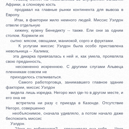
Африки, а слоновую кость
продавал на главные рынки континента для вывоза в
Европу.
Итак, в фактории жило немного людей. Миссис Уэлдон
отвели отдельную
хижину, кузену Бенедикту -- также. Ели они за одним
столом. Кормили их
сытно: мясом, овощами, маниокой, сорго и фруктами.
К услугам миссис Уэлдон была особо приставлена
невольница -- Халима;
эта дикарка привязалась к ней и, как умела, проявляла
свою преданность,
несомненно искреннюю. С другими слугами Альвеца
пленникам совсем не
приходилось сталкиваться.
Самого работорговца, занимавшего главное здание
фактории, миссис Уэлдон
видела лишь изредка. Негоро жил где-то в другом месте, и
его она не
встретила ни разу с приезда в Казонде. Отсутствие
Негоро, совершенно
необъяснимое, сначала удивляло, а потом начало даже
беспокоить миссис
Уэлдон.
"Чего он добивается? -- спрашивала она себя. -- Чего