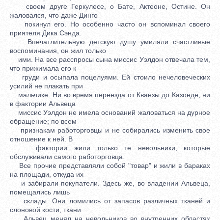
своем друге Геркулесе, о Бате, Актеоне, Остине. Он
жаловался, что даже Динго
покинул его. Но особенно часто он вспоминал своего
приятеля Дика Сэнда.
Впечатлительную детскую душу умиляли счастливые
воспоминания, он жил только
ими. На все расспросы сына миссис Уэлдон отвечала тем,
что прижимала его к
груди и осыпала поцелуями. Ей стоило нечеловеческих
усилий не плакать при
мальчике. Ни во время переезда от Кванзы до Казонде, ни
в фактории Альвеца
миссис Уэлдон не имела оснований жаловаться на дурное
обращение; по всем
признакам работорговцы и не собирались изменить свое
отношение к ней. В
фактории жили только те невольники, которые
обслуживали самого работорговца.
Все прочие представляли собой "товар" и жили в бараках
на площади, откуда их
и забирали покупатели. Здесь же, во владении Альвеца,
помещались лишь
склады. Они ломились от запасов различных тканей и
слоновой кости; ткани
Альвец менял на невольников во внутренних областях