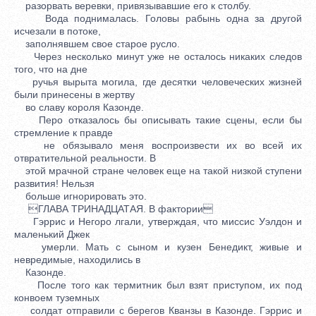
разорвать веревки, привязывавшие его к столбу.
Вода поднималась. Головы рабынь одна за другой
исчезали в потоке,
заполнявшем свое старое русло.
Через несколько минут уже не осталось никаких следов
того, что на дне
ручья вырыта могила, где десятки человеческих жизней
были принесены в жертву
во славу короля Казонде.
Перо отказалось бы описывать такие сцены, если бы
стремление к правде
не обязывало меня воспроизвести их во всей их
отвратительной реальности. В
этой мрачной стране человек еще на такой низкой ступени
развития! Нельзя
больше игнорировать это.
ГЛАВА ТРИНАДЦАТАЯ. В фактории
Гэррис и Негоро лгали, утверждая, что миссис Уэлдон и
маленький Джек
умерли. Мать с сыном и кузен Бенедикт, живые и
невредимые, находились в
Казонде.
После того как термитник был взят приступом, их под
конвоем туземных
солдат отправили с берегов Кванзы в Казонде. Гэррис и