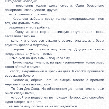
Пятьдесят молодых
невольниц ждали здесь смерти. Одни безмолвно
покорились своей участи, другие
тихо стонали и плакали.
Королева выбрала среди толпы принарядившихся жен
тех, что должны были
разделить участь рабынь.
Одну из этих жертв, носившую титул второй жены,
заставили стать на
колени и опереться руками о землю: она должна была
служить креслом мертвому
королю, как служила ему живому. Другую заставили
поддерживать чучело, третью
швырнули на дно ямы -- под ноги ему.
Прямо перед чучелом, на противоположном конце ямы,
стоял вбитый в землю
столб, выкрашенный в красный цвет. К столбу привязали
веревками белого
человека, обреченного на смерть вместе с прочими
жертвами кровавых похорон.
То был Дик Сэнд. На обнаженном до пояса теле юноши
были следы пытки,
которой его подвергли по приказу Негоро. Дик спокойно
ждал смерти, зная, что
на земле ему больше не на что надеяться.