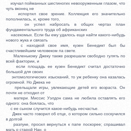
изучал пойманных шестиногих невооруженным глазом, что
чуть вконец не
испортил свое зрение. Коллекция его значительно
пополнилась, и, кроме того,
он успел набросать в общих чертах план
фундаментального труда об африканских
насекомых. Если бы ему удалось еще найти какого-нибудь
нового жука и связать
с находкой свое имя, кузен Бенедикт был бы
счастливейшим человеком па свете.
Маленькому Джеку также разрешали свободно гулять по
всей фактории, и
если площадь ее кузен Бенедикт считал достаточно
большой для своих
энтомологических изысканий, то уж ребенку она казалась
огромной. Но Джека не
прельщали игры, увлекающие детей его возраста. Он
почти не отходил от
матери. Миссис Уэлдон сама не любила оставлять его
одного: она боялась, что
с ее сыном случится какое-нибудь несчастье.
Джек часто говорил об отце, о котором сильно соскучился
в долгой
разлуке, просил вернуться к папе поскорее; спрашивал
мать о старой Нан, о