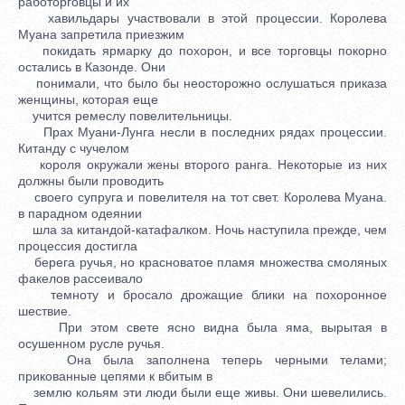
работорговцы и их
хавильдары участвовали в этой процессии. Королева
Муана запретила приезжим
покидать ярмарку до похорон, и все торговцы покорно
остались в Казонде. Они
понимали, что было бы неосторожно ослушаться приказа
женщины, которая еще
учится ремеслу повелительницы.
Прах Муани-Лунга несли в последних рядах процессии.
Китанду с чучелом
короля окружали жены второго ранга. Некоторые из них
должны были проводить
своего супруга и повелителя на тот свет. Королева Муана.
в парадном одеянии
шла за китандой-катафалком. Ночь наступила прежде, чем
процессия достигла
берега ручья, но красноватое пламя множества смоляных
факелов рассеивало
темноту и бросало дрожащие блики на похоронное
шествие.
При этом свете ясно видна была яма, вырытая в
осушенном русле ручья.
Она была заполнена теперь черными телами;
прикованные цепями к вбитым в
землю кольям эти люди были еще живы. Они шевелились.