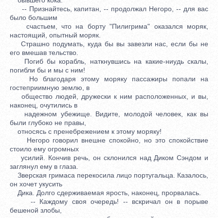
-- Признайтесь, капитан, -- продолжал Негоро, -- для вас
было большим
счастьем, что на борту "Пилигрима" оказался моряк,
настоящий, опытный моряк.
Страшно подумать, куда бы вы завезли нас, если бы не
его вмешав тельство.
Погиб бы корабль, наткнувшись на какие-ниудь скалы,
погибли бы и мы с ним!
Но благодаря этому моряку пассажиры попали на
гостеприимную землю, в
общество людей, дружески к ним расположенных, и вы,
наконец, очутились в
надежном убежище. Видите, молодой человек, как вы
были глубоко не правы,
относясь с пренебрежением к этому моряку!
Негоро говорил внешне спокойно, но это спокойствие
стоило ему огромных
усилий. Кончив речь, он склонился над Диком Сэндом и
заглянул ему в глаза.
Зверская гримаса перекосила лицо португальца. Казалось,
он хочет укусить
Дика. Долго сдерживаемая ярость, наконец, прорвалась.
-- Каждому своя очередь! -- вскричал он в порыве
бешеной злобы,