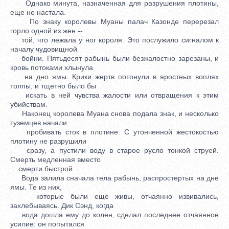
Однако минута, назначенная для разрушения плотины,
еще не настала.
По знаку королевы Муаны палач Казонде перерезал
горло одной из жен --
той, что лежала у ног короля. Это послужило сигналом к
началу чудовищной
бойни. Пятьдесят рабынь были безжалостно зарезаны, и
кровь потоками хлынула
на дно ямы. Крики жертв потонули в яростных воплях
толпы, и тщетно было бы
искать в ней чувства жалости или отвращения к этим
убийствам.
Наконец королева Муана снова подала знак, и несколько
туземцев начали
пробивать сток в плотине. С утонченной жестокостью
плотину не разрушили
сразу, а пустили воду в старое русло тонкой струей.
Смерть медленная вместо
смерти быстрой.
Вода залила сначала тела рабынь, распростертых на дне
ямы. Те из них,
которые были еще живы, отчаянно извивались,
захлебываясь. Дик Сэнд, когда
вода дошла ему до колен, сделал последнее отчаянное
усилие: он попытался