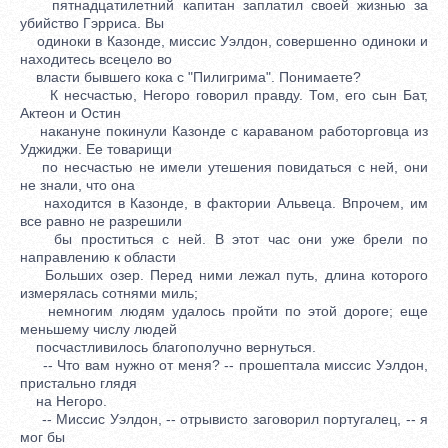
пятнадцатилетний капитан заплатил своей жизнью за
убийство Гэрриса. Вы
одиноки в Казонде, миссис Уэлдон, совершенно одиноки и
находитесь всецело во
власти бывшего кока с "Пилигрима". Понимаете?
К несчастью, Негоро говорил правду. Том, его сын Бат,
Актеон и Остин
накануне покинули Казонде с караваном работорговца из
Уджиджи. Ее товарищи
по несчастью не имели утешения повидаться с ней, они
не знали, что она
находится в Казонде, в фактории Альвеца. Впрочем, им
все равно не разрешили
бы проститься с ней. В этот час они уже брели по
направлению к области
Больших озер. Перед ними лежал путь, длина которого
измерялась сотнями миль;
немногим людям удалось пройти по этой дороге; еще
меньшему числу людей
посчастливилось благополучно вернуться.
-- Что вам нужно от меня? -- прошептала миссис Уэлдон,
пристально глядя
на Негоро.
-- Миссис Уэлдон, -- отрывисто заговорил португалец, -- я
мог бы