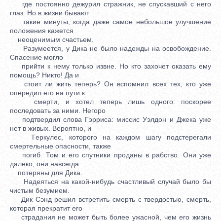
где постоянно дежурил стражник, не спускавший с него
глаз. Но в жизни бывают
такие минуты, когда даже самое небольшое улучшение
положения кажется
неоценимым счастьем.
Разумеется, у Дика не было надежды на освобождение.
Спасение могло
прийти к нему только извне. Но кто захочет оказать ему
помощь? Никто! Да и
стоит ли жить теперь? Он вспомнил всех тех, кто уже
опередил его на пути к
смерти, и хотел теперь лишь одного: поскорее
последовать за ними. Негоро
подтвердил слова Гэрриса: миссис Уэлдон и Джека уже
нет в живых. Вероятно, и
Геркулес, которого на каждом шагу подстерегали
смертельные опасности, также
погиб. Том и его спутники проданы в рабство. Они уже
далеко, они навсегда
потеряны для Дика.
Надеяться на какой-нибудь счастливый случай было бы
чистым безумием.
Дик Сэнд решил встретить смерть с твердостью, смерть,
которая прекратит его
страдания не может быть более ужасной, чем его жизнь