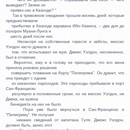
выжидает? Зачем он
привез нас в Казонде? "
Так в тревожном ожидании прошли восемь дней, которые
предшествовали
прибытию в Казонде каравана Ибн-Хамиса, -- два дня до
похорон Муани-Лунга и
шесть дней после них.
Несмотря на собственные горести и заботы, миссис
Уэлдон часто думала о
том, что испытывает ее муж. Джемс Уэлдон, несомненно,
был в отчаянии.
Вероятно, ему и в голову не приходило, что его жена
приняла роковое решение
совершить плавание на борту "Пилигрима". Он думал, что
она приедет с одним
из океанских пароходов. Эти пароходы прибывали в порт
Сан-Франциско
регулярно в положенные сроки, но ни миссис Уэлдон, ни
Джека, ни кузена
Бенедикта на них не было.
Пора уже было вернуться в Сан-Франциско и
"Пилигриму". Не получая
никаких сведений от капитана Гуля, Джемс Уэлдон,
должно быть, занес этот