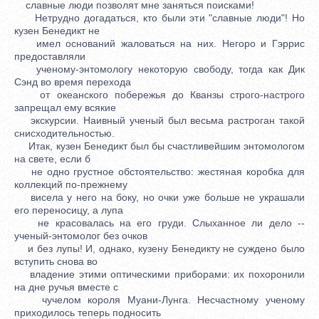
славные люди позволят мне заняться поисками!
Нетрудно догадаться, кто были эти "славные люди"! Но
кузен Бенедикт не
имел оснований жаловаться на них. Негоро и Гэррис
предоставляли
ученому-энтомологу некоторую свободу, тогда как Дик
Сэнд во время перехода
от океанского побережья до Кванзы строго-настрого
запрещал ему всякие
экскурсии. Наивный ученый был весьма растроган такой
снисходительностью.
Итак, кузен Бенедикт был бы счастливейшим энтомологом
на свете, если б
не одно грустное обстоятельство: жестяная коробка для
коллекций по-прежнему
висела у него на боку, но очки уже больше не украшали
его переносицу, а лупа
не красовалась на его груди. Слыханное ли дело --
ученый-энтомолог без очков
и без лупы! И, однако, кузену Бенедикту не суждено было
вступить снова во
владение этими оптическими приборами: их похоронили
на дне ручья вместе с
чучелом короля Муани-Лунга. Несчастному ученому
приходилось теперь подносить