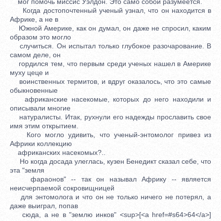
мог помочь миссис Уэлдон. Это само собой разумеется.
Когда достопочтенный ученый узнал, что он находится в
Африке, а не в
Южной Америке, как он думал, он даже не спросил, каким
образом это могло
случиться. Он испытал только глубокое разочарование. В
самом деле, он
гордился тем, что первым среди ученых нашел в Америке
муху цеце и
воинственных термитов, и вдруг оказалось, что это самые
обыкновенные
африканские насекомые, которых до него находили и
описывали многие
натуралисты. Итак, рухнули его надежды прославить свое
имя этим открытием.
Кого могло удивить, что ученый-энтомолог привез из
Африки коллекцию
африканских насекомых?..
Но когда досада улеглась, кузен Бенедикт сказал себе, что
эта "земля
фараонов" -- так он называл Африку -- является
неисчерпаемой сокровищницей
для энтомолога и что он не только ничего не потерял, а
даже выиграл, попав
сюда, а не в "землю инков" <sup>[<a href=#s64>64</a>]