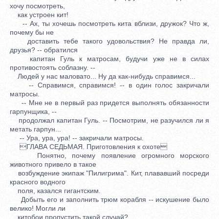
хочу посмотреть,
как устроен кит!
-- Ах, ты хочешь посмотреть кита вблизи, дружок? Что ж,
почему бы не
доставить тебе такого удовольствия? Не правда ли,
друзья? -- обратился
капитан Гуль к матросам, будучи уже не в силах
противостоять соблазну. --
Людей у нас маловато... Ну да как-нибудь справимся...
-- Справимся, справимся! -- в один голос закричали
матросы.
-- Мне не в первый раз придется выполнять обязанности
гарпунщика, --
продолжал капитан Гуль. -- Посмотрим, не разучился ли я
метать гарпун...
-- Ура, ура, ура! -- закричали матросы.
ГЛАВА СЕДЬМАЯ. Приготовления к охоте
Понятно, почему появление огромного морского
животного привело в такое
возбуждение экипаж "Пилигрима". Кит, плававший посреди
красного водного
поля, казался гигантским.
Добыть его и заполнить трюм корабля -- искушение было
велико! Могли ли
китобои пропустить такой случай?