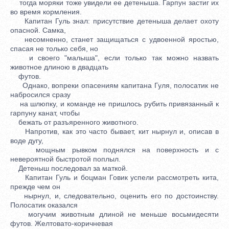
тогда моряки тоже увидели ее детеныша. Гарпун застиг их
во время кормления.
Капитан Гуль знал: присутствие детеныша делает охоту
опасной. Самка,
несомненно, станет защищаться с удвоенной яростью,
спасая не только себя, но
и своего "малыша", если только так можно назвать
животное длиною в двадцать
футов.
Однако, вопреки опасениям капитана Гуля, полосатик не
набросился сразу
на шлюпку, и команде не пришлось рубить привязанный к
гарпуну канат, чтобы
бежать от разъяренного животного.
Напротив, как это часто бывает, кит нырнул и, описав в
воде дугу,
мощным рывком поднялся на поверхность и с
невероятной быстротой поплыл.
Детеныш последовал за маткой.
Капитан Гуль и боцман Говик успели рассмотреть кита,
прежде чем он
нырнул, и, следовательно, оценить его по достоинству.
Полосатик оказался
могучим животным длиной не меньше восьмидесяти
футов. Желтовато-коричневая