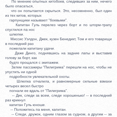
По мнению опытных китобоев, следивших за ним, нечего
было опасаться,
что он попытается скрыться. Это, несомненно, был один
из тех китов, которых
гарпунщики называют "боевыми".
Капитан Гуль перелез через борт и по шторм-трапу
спустился па нос
шлюпки.
Миссис Уэлдон, Джек, кузен Бенедикт, Том и его товарищи
в последний раз
пожелали капитану удачи.
Даже Динго, поднявшись на задние лапы и выставив
голову за борт, как
будто прощался с экипажем.
Затем пассажиры "Пилигрима" перешли на нос, чтобы не
упустить ни одной
подробности увлекательной охоты.
Шлюпка отчалила, и равномерные сильные взмахи
четырех весел быстро
погнали ее вдаль от "Пилигрима".
-- Дик, следи за всем, следи хорошенько! -- в последний
раз крикнул
капитан Гуль юноше.
-- Положитесь па меня, капитан.
-- Следи, дружок, одним глазом за судном, а другим -- за