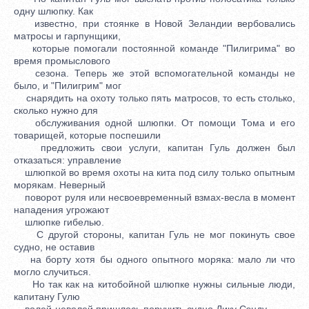
одну шлюпку. Как
известно, при стоянке в Новой Зеландии вербовались
матросы и гарпунщики,
которые помогали постоянной команде "Пилигрима" во
время промыслового
сезона. Теперь же этой вспомогательной команды не
было, и "Пилигрим" мог
снарядить на охоту только пять матросов, то есть столько,
сколько нужно для
обслуживания одной шлюпки. От помощи Тома и его
товарищей, которые поспешили
предложить свои услуги, капитан Гуль должен был
отказаться: управление
шлюпкой во время охоты на кита под силу только опытным
морякам. Неверный
поворот руля или несвоевременный взмах-весла в момент
нападения угрожают
шлюпке гибелью.
С другой стороны, капитан Гуль не мог покинуть свое
судно, не оставив
на борту хотя бы одного опытного моряка: мало ли что
могло случиться.
Но так как на китобойной шлюпке нужны сильные люди,
капитану Гулю
волей-неволей пришлось поручить судно Дику Сэнду.