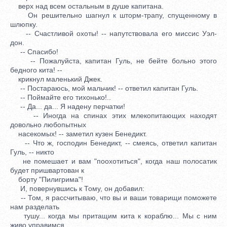
верх над всем остальным в душе капитана.
Он решительно шагнул к шторм-трапу, спущенному в
шлюпку.
-- Счастливой охоты! -- напутствовала его миссис Уэл-
дон.
-- Спасибо!
-- Пожалуйста, капитан Гуль, не бейте больно этого
бедного кита! --
крикнул маленький Джек.
-- Постараюсь, мой мальчик! -- ответил капитан Гуль.
-- Поймайте его тихонько!..
-- Да... да... Я надену перчатки!
-- Иногда на спинах этих млекопитающих находят
довольно любопытных
насекомых! -- заметил кузен Бенедикт.
-- Что ж, господин Бенедикт, -- смеясь, ответил капитан
Гуль, -- никто
не помешает и вам "поохотиться", когда наш полосатик
будет пришвартован к
борту "Пилигрима"!
И, повернувшись к Тому, он добавил:
-- Том, я рассчитываю, что вы и ваши товарищи поможете
нам разделать
тушу... когда мы притащим кита к кораблю... Мы с ним
живо управимся.