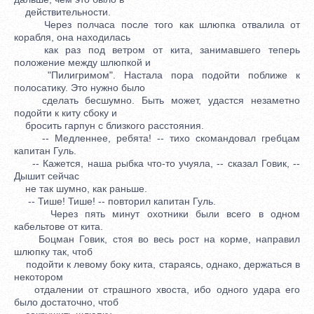
действительности.
Через полчаса после того как шлюпка отвалила от
корабля, она находилась
как раз под ветром от кита, занимавшего теперь
положение между шлюпкой и
"Пилигримом". Настала пора подойти поближе к
полосатику. Это нужно было
сделать бесшумно. Быть может, удастся незаметно
подойти к киту сбоку и
бросить гарпун с близкого расстояния.
-- Медленнее, ребята! -- тихо скомандовал гребцам
капитан Гуль.
-- Кажется, наша рыбка что-то учуяла, -- сказал Говик, --
Дышит сейчас
не так шумно, как раньше.
-- Тише! Тише! -- повторил капитан Гуль.
Через пять минут охотники были всего в одном
кабельтове от кита.
Боцман Говик, стоя во весь рост на корме, направил
шлюпку так, чтоб
подойти к левому боку кита, стараясь, однако, держаться в
некотором
отдалении от страшного хвоста, ибо одного удара его
было достаточно, чтоб