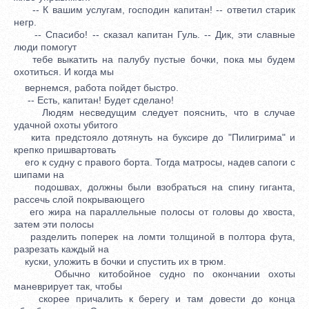
-- К вашим услугам, господин капитан! -- ответил старик
негр.
-- Спасибо! -- сказал капитан Гуль. -- Дик, эти славные
люди помогут
тебе выкатить на палубу пустые бочки, пока мы будем
охотиться. И когда мы
вернемся, работа пойдет быстро.
-- Есть, капитан! Будет сделано!
Людям несведущим следует пояснить, что в случае
удачной охоты убитого
кита предстояло дотянуть на буксире до "Пилигрима" и
крепко пришвартовать
его к судну с правого борта. Тогда матросы, надев сапоги с
шипами на
подошвах, должны были взобраться на спину гиганта,
рассечь слой покрывающего
его жира на параллельные полосы от головы до хвоста,
затем эти полосы
разделить поперек на ломти толщиной в полтора фута,
разрезать каждый на
куски, уложить в бочки и спустить их в трюм.
Обычно китобойное судно по окончании охоты
маневрирует так, чтобы
скорее причалить к берегу и там довести до конца