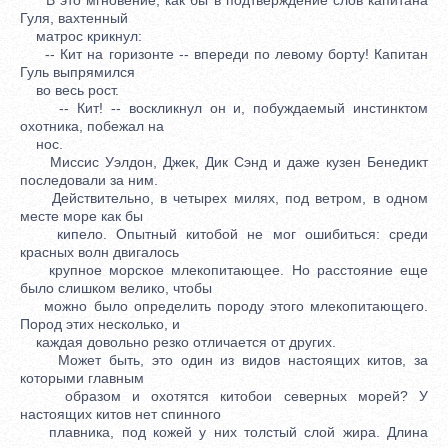
Гуля, вахтенный
матрос крикнул:
-- Кит на горизонте -- впереди по левому борту! Капитан
Гуль выпрямился
во весь рост.
-- Кит! -- воскликнул он и, побуждаемый инстинктом
охотника, побежал на
нос.
Миссис Уэлдон, Джек, Дик Сэнд и даже кузен Бенедикт
последовали за ним.
Действительно, в четырех милях, под ветром, в одном
месте море как бы
кипело. Опытный китобой не мог ошибиться: среди
красных волн двигалось
крупное морское млекопитающее. Но расстояние еще
было слишком велико, чтобы
можно было определить породу этого млекопитающего.
Пород этих несколько, и
каждая довольно резко отличается от других.
Может быть, это один из видов настоящих китов, за
которыми главным
образом и охотятся китобои северных морей? У
настоящих китов нет спинного
плавника, под кожей у них толстый слой жира. Длина