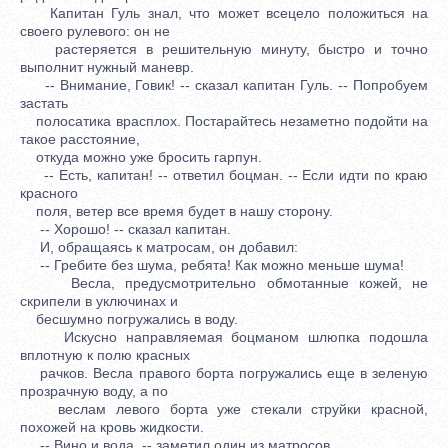
Капитан Гуль знал, что может всецело положиться на
своего рулевого: он не
растеряется в решительную минуту, быстро и точно
выполнит нужный маневр.
-- Внимание, Говик! -- сказал капитан Гуль. -- Попробуем
застать
полосатика врасплох. Постарайтесь незаметно подойти на
такое расстояние,
откуда можно уже бросить гарпун.
-- Есть, капитан! -- ответил боцман. -- Если идти по краю
красного
поля, ветер все время будет в нашу сторону.
-- Хорошо! -- сказал капитан.
И, обращаясь к матросам, он добавил:
-- Гребите без шума, ребята! Как можно меньше шума!
Весла, предусмотрительно обмотанные кожей, не
скрипели в уключинах и
бесшумно погружались в воду.
Искусно направляемая боцманом шлюпка подошла
вплотную к полю красных
рачков. Весла правого борта погружались еще в зеленую
прозрачную воду, а по
веслам левого борта уже стекали струйки красной,
похожей на кровь жидкости.
-- Вино и вода, -- заметил один из матросов.