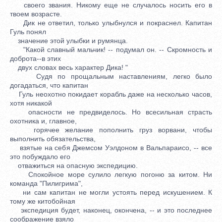
своего звания. Никому еще не случалось носить его в
твоем возрасте.
Дик не ответил, только улыбнулся и покраснел. Капитан
Гуль понял
значение этой улыбки и румянца.
"Какой славный мальчик! -- подумал он. -- Скромность и
доброта--в этих
двух словах весь характер Дика! "
Судя по прощальным наставлениям, легко было
догадаться, что капитан
Гуль неохотно покидает корабль даже на несколько часов,
хотя никакой
опасности не предвиделось. Но всесильная страсть
охотника и, главное,
горячее желание пополнить груз ворвани, чтобы
выполнить обязательства,
взятые на себя Джемсом Уэлдоном в Вальпараисо, -- все
это побуждало его
отважиться на опасную экспедицию.
Спокойное море сулило легкую погоню за китом. Ни
команда "Пилигрима",
ни сам капитан не могли устоять перед искушением. К
тому же китобойная
экспедиция будет, наконец, окончена, -- и это последнее
соображение взяло