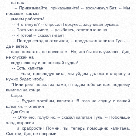
на нас.
-- Приказывайте, приказывайте! -- воскликнул Бат. -- Мы
покажем, как мы
умеем работать!
-- Что тянуть? -- спросил Геркулес, засучивая рукава.
-- Пока что ничего, -- улыбаясь, ответил юноша.
-- Я готов! -- сказал гигант.
-- Погода сегодня отличная, -- продолжал капитан Гуль, --
да и ветер,
надо полагать, не посвежеет. Но, что бы ни случилось, Дик,
не спускай на
воду шлюпку и не покидай судна!
-- Есть, капитан!
-- Если, преследуя кита, мы уйдем далеко в сторону и
нужно будет, чтобы
"Пилигрим" пошел за нами, я подам тебе сигнал: подниму
вымпел на конце
багра.
-- Будьте покойны, капитан. Я глаз не спущу с вашей
шлюпки, -- ответил
Дик Сэнд.
-- Отлично, голубчик, -- сказал капитан Гуль. -- Побольше
хладнокровия
и храбрости! Помни, ты теперь помощник капитана.
Смотри, Дик, не посрами