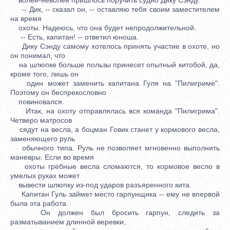
-- Дик, -- сказал он, -- оставляю тебя своим заместителем
на время
охоты. Надеюсь, что она будет непродолжительной.
-- Есть, капитан! -- ответил юноша.
Дику Сэнду самому хотелось принять участие в охоте, но
он понимал, что
на шлюпке больше пользы принесет опытный китобой, да,
кроме того, лишь он
один может заменить капитана Гуля на "Пилигриме".
Поэтому он беспрекословно
повиновался.
Итак, на охоту отправлялась вся команда "Пилигрима".
Четверо матросов
сядут на весла, а боцман Говик станет у кормового весла,
заменяющего руль
обычного типа. Руль не позволяет мгновенно выполнить
маневры. Если во время
охоты гребные весла сломаются, то кормовое весло в
умелых руках может
вывести шлюпку из-под ударов разъяренного кита.
Капитан Гуль займет место гарпунщика -- ему не впервой
была эта работа.
Он должен был бросить гарпун, следить за
разматыванием длинной веревки,