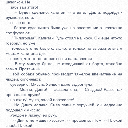
шлюпкой. Не
забывай этого!
-- Будет сделано, капитан, -- ответил Дик и, подойдя к
румпелю, встал
возле него.
Легкое суденышко было уже на расстоянии в несколько
сот футов от
"Пилигрима". Капитан Гуль стоял на носу. Он еще что-то
говорил, но уже
голоса его не было слышно, и только по выразительным
жестам капитана Дик
понял, что тот повторяет свои наставления.
В эту минуту Динго, не отходивший от борта, жалобно
завыл. Протяжный
вой собаки обычно производит тяжелое впечатление на
людей, склонных к
суеверию. Миссис Уэлдон даже вздрогнула.
-- Молчи, Динго! -- сказала она, -- Стыдись! Разве так
провожают друзей
на охоту! Ну-ка, залай повеселее!
Но Динго молчал. Сняв лапы с поручней, он медленно
подошел к миссис
Уэлдон и лизнул ей руку.
-- Динго не машет хвостом, -- прошептал Том. -- Плохой
знак!.. Плохой