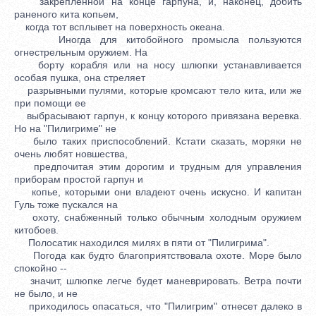
закрепленной на конце гарпуна, и, наконец, добить
раненого кита копьем,
когда тот всплывет на поверхность океана.
Иногда для китобойного промысла пользуются
огнестрельным оружием. На
борту корабля или на носу шлюпки устанавливается
особая пушка, она стреляет
разрывными пулями, которые кромсают тело кита, или же
при помощи ее
выбрасывают гарпун, к концу которого привязана веревка.
Но на "Пилигриме" не
было таких приспособлений. Кстати сказать, моряки не
очень любят новшества,
предпочитая этим дорогим и трудным для управления
приборам простой гарпун и
копье, которыми они владеют очень искусно. И капитан
Гуль тоже пускался на
охоту, снабженный только обычным холодным оружием
китобоев.
Полосатик находился милях в пяти от "Пилигрима".
Погода как будто благоприятствовала охоте. Море было
спокойно --
значит, шлюпке легче будет маневрировать. Ветра почти
не было, и не
приходилось опасаться, что "Пилигрим" отнесет далеко в