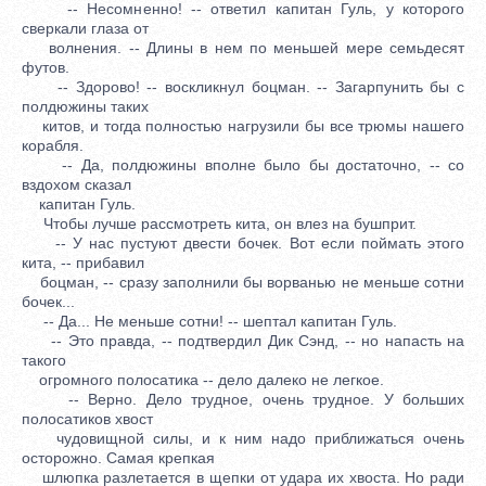
-- Несомненно! -- ответил капитан Гуль, у которого
сверкали глаза от
волнения. -- Длины в нем по меньшей мере семьдесят
футов.
-- Здорово! -- воскликнул боцман. -- Загарпунить бы с
полдюжины таких
китов, и тогда полностью нагрузили бы все трюмы нашего
корабля.
-- Да, полдюжины вполне было бы достаточно, -- со
вздохом сказал
капитан Гуль.
Чтобы лучше рассмотреть кита, он влез на бушприт.
-- У нас пустуют двести бочек. Вот если поймать этого
кита, -- прибавил
боцман, -- сразу заполнили бы ворванью не меньше сотни
бочек...
-- Да... Не меньше сотни! -- шептал капитан Гуль.
-- Это правда, -- подтвердил Дик Сэнд, -- но напасть на
такого
огромного полосатика -- дело далеко не легкое.
-- Верно. Дело трудное, очень трудное. У больших
полосатиков хвост
чудовищной силы, и к ним надо приближаться очень
осторожно. Самая крепкая
шлюпка разлетается в щепки от удара их хвоста. Но ради