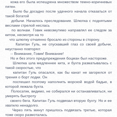
кожа его была испещрена множеством темно-коричневых
пятен.
Было бы досадно после удачного начала отказаться от
такой богатой
добычи. Началось преследование. Шлюпка с поднятыми
веслами стрелой неслась
по волнам. Говик невозмутимо направлял ее следом за
китом, несмотря на то
что шлюпку отчаянно бросало из стороны в сторону.
Капитан Гуль, не спускавший глаз со своей добычи,
неустанно повторял:
-- Внимание, Говик! Внимание!
Но и без этого предупреждения боцман был настороже.
Шлюпка шла медленнее кита, и бухта разматывалась с
такой скоростью, что
капитан Гуль опасался, как бы канат не загорелся от
трения о борт лодки. Он
поспешил поэтому наполнить морской водой бадью, в
которой лежала бухта.
Полосатик, видимо, не собирался ни останавливаться, ни
умерять быстроту
своего бега. Капитан Гуль подвязал вторую бухту. Но и ее
хватило ненадолго.
Через пять минут пришлось подвязать третью, которая
тоже скоро размоталась