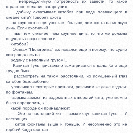
непреодолимую потребность их завести, то какое
страстное желание загарпунить
добычу охватывает китобоя при виде плавающего в
океане кита? Говорят, охота
на крупного зверя увлекает больше, чем охота на мелкую
дичь. Если охотничий
пыл тем сильнее, чем крупнее дичь, то что же должны
ощущать ловцы слонов и
китобои?
Экипаж "Пилигрима" волновался еще и потому, что судно
возвращалось на
родину с неполным грузом!..
Капитан Гуль пристально всматривался в даль. Кита еще
трудно было
рассмотреть на таком расстоянии, но искушенный глаз
китобоя безошибочно
улавливал некоторые признаки, различимые даже издали:
по фонтанам,
вырывавшимся из водометных отверстий кита, уже можно
было определить, к
какой породе он принадлежит.
-- Это не настоящий кит! -- воскликнул капитан Гуль. -- У
настоящих
китов фонтаны выше и тоньше. И несомненно это не
горбач! Когда фонтан