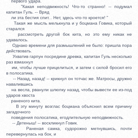
первого удара.
"Какая неподвижность! Что-то странно! -- подумал
капитан Гуль. -- Вряд
ли эта бестия спит... Нет, здесь что-то кроется! "
Такая же мысль мелькнула и у боцмана Говика, который
старался
рассмотреть другой бок кита, но это ему никак не
удавалось.
Однако времени для размышлений не было: пришла пора
действовать.
Ухватив гарпун посредине древка, капитан Гуль несколько
раз взмахнул
им, чтобы лучше прицелиться, и затем с силой бросил его
в полосатика.
-- Назад, назад! -- крикнул он тотчас же. Матросы, дружно
навалившись
на весла, рванули шлюпку назад, чтобы вывести ее из-под
ударов хвоста
раненого кита.
В эту минуту возглас боцмана объяснил всем причину
загадочного
поведения полосатика, егодлительную неподвижность.
-- Детеныш! -- воскликнул Говик.
Раненая самка, судорожно метнувшись, почти
перевернулась на бок, и