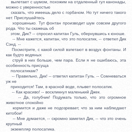
вылетает с шумом, похожим на отдаленный гул канонады,
можно с уверенностью
сказать, что имеешь дело с горбачом. Но тут ничего такого
нет. Прислушайтесь
хорошенько. Тут фонтан производит шум совсем другого
рода. Что ты скажешь об
этом, Дик? -- спросил капитан Гуль, обернувшись к юноше.
-- Мне кажется, капитан, что это полосатик, -- ответил Дик
Сэнд. --
Посмотрите, с какой силой взлетают в воздух фонтаны. И
как будто водяных
струй в них больше, чем пара. Если я не ошибаюсь, эта
особенность присуща
полосатикам?
-- Правильно, Дик! -- ответил капитан Гуль. -- Сомневаться
уж не
приходится! Там, в красной воде, плывет полосатик.
-- Как красиво! -- воскликнул маленький Джек.
-- Да, голубчик! Подумать только, что это огромное
животное спокойно
кормится и даже не подозревает, что за ним наблюдают
китобои!
-- Мне думается, -- скромно заметил Дик, -- что это очень
крупный
экземпляр полосатика.