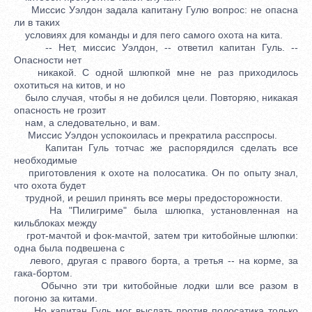
Миссис Уэлдон задала капитану Гулю вопрос: не опасна
ли в таких
условиях для команды и для пего самого охота на кита.
-- Нет, миссис Уэлдон, -- ответил капитан Гуль. --
Опасности нет
никакой. С одной шлюпкой мне не раз приходилось
охотиться на китов, и но
было случая, чтобы я не добился цели. Повторяю, никакая
опасность не грозит
нам, а следовательно, и вам.
Миссис Уэлдон успокоилась и прекратила расспросы.
Капитан Гуль тотчас же распорядился сделать все
необходимые
приготовления к охоте на полосатика. Он по опыту знал,
что охота будет
трудной, и решил принять все меры предосторожности.
На "Пилигриме" была шлюпка, установленная на
кильблоках между
грот-мачтой и фок-мачтой, затем три китобойные шлюпки:
одна была подвешена с
левого, другая с правого борта, а третья -- на корме, за
гака-бортом.
Обычно эти три китобойные лодки шли все разом в
погоню за китами.
Но капитан Гуль мог выслать против полосатика только