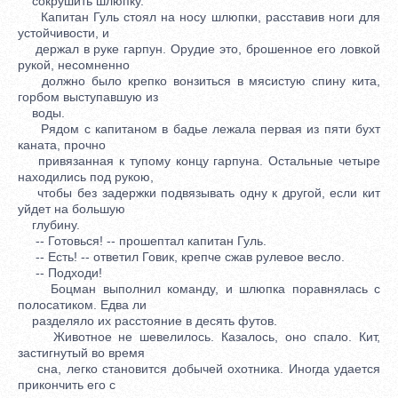
сокрушить шлюпку.
Капитан Гуль стоял на носу шлюпки, расставив ноги для
устойчивости, и
держал в руке гарпун. Орудие это, брошенное его ловкой
рукой, несомненно
должно было крепко вонзиться в мясистую спину кита,
горбом выступавшую из
воды.
Рядом с капитаном в бадье лежала первая из пяти бухт
каната, прочно
привязанная к тупому концу гарпуна. Остальные четыре
находились под рукою,
чтобы без задержки подвязывать одну к другой, если кит
уйдет на большую
глубину.
-- Готовься! -- прошептал капитан Гуль.
-- Есть! -- ответил Говик, крепче сжав рулевое весло.
-- Подходи!
Боцман выполнил команду, и шлюпка поравнялась с
полосатиком. Едва ли
разделяло их расстояние в десять футов.
Животное не шевелилось. Казалось, оно спало. Кит,
застигнутый во время
сна, легко становится добычей охотника. Иногда удается
прикончить его с