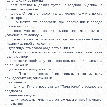
настоящих китов иногда
достигает восьмидесяти футов, но средняя их длина не
больше шестидесяти
футов. От одного такого чудища можно получить до ста
бочек ворвани.
А может, это полосатик, принадлежащий к породе
спиноперых китов, --
одно уже это название должно, как-никак, внушать
уважение энтомологу. У
полосатиков -- похожие на крылья спинные белые
плавники длиной в половину
туловища, это своего рода летающий кит.
Но это мог быть и большой полосатик, известный также
под названием
полосатика-горбача, у него тоже есть спинной плавник, а
по длине он не
уступает настоящим китам.
Пока еще нельзя было решить, к какому виду
принадлежит кит, замеченный
вахтенным.
Капитан Гуль и весь экипаж "Пилигрима" с жадностью
следили за
млекопитающим.
Если часовщик, глядя на стенные часы в чужой комнате,
испытывает