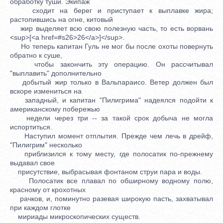
обработку туши. Экипаж
сходит на берег и приступает к выплавке жира;
растопившись на огне, китовый
жир выделяет всю свою полезную часть, то есть ворвань
<sup>[<a href=#s26>26</a>]</sup>.
Но теперь капитан Гуль не мог бы после охоты повернуть
обратно к суше,
чтобы закончить эту операцию. Он рассчитывал
"выплавить" дополнительно
добытый жир только в Вальпараисо. Ветер должен был
вскоре измениться на
западный, и капитан "Пилигрима" надеялся подойти к
американскому побережью
недели через три -- за такой срок добыча не могла
испортиться.
Наступил момент отплытия. Прежде чем лечь в дрейф,
"Пилигрим" несколько
приблизился к тому месту, где полосатик по-прежнему
выдавал свое
присутствие, выбрасывая фонтаном струи пара и воды.
Полосатик все плавал по обширному водному полю,
красному от крохотных
рачков, и, поминутно разевая широкую пасть, захватывал
при каждом глотке
мириады микроскопических существ.