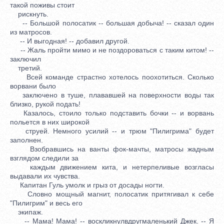
такой поживы стоит
рискнуть.
-- Большой полосатик -- большая добыча! -- сказал один
из матросов.
-- И выгодная! -- добавил другой.
-- Жаль пройти мимо и не поздороваться с таким китом! --
заключил
третий.
Всей команде страстно хотелось поохотиться. Сколько
ворвани было
заключено в туше, плававшей на поверхности воды так
близко, рукой подать!
Казалось, стоило только подставить бочки -- и ворвань
польется в них широкой
струей. Немного усилий -- и трюм "Пилигрима" будет
заполнен.
Взобравшись на ванты фок-мачты, матросы жадным
взглядом следили за
каждым движением кита, и нетерпеливые возгласы
выдавали их чувства.
Капитан Гуль умолк и грыз от досады ногти.
Словно мощный магнит, полосатик притягивал к себе
"Пилигрим" и весь его
экипаж.
-- Мама! Мама! -- воскликнулвдругмаленький Джек. -- Я