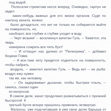
под водой.
Полосатик стремглав несся вперед. Очевидно, гарпун не
задел
каких-нибудь важных для его жизни органов. Судя по
наклону каната, можно
было догадаться, что кит не только не собирается выйти
на поверхность, но,
наоборот, все глубже и глубже уходит в воду.
-- Черт возьми! -- воскликнул капитан Гуль. -- Кажется, эта
тварь
намерена сожрать все пять бухт!
-- И оттащит нас далеко от "Пилигрима", -- добавил
боцман Говик.
-- А все-таки киту придется подняться на поверхность,
чтобы набрать
воздуха, -- заметил капитан Гуль. -- Ведь кит -- не рыба:
воздух ему нужен
так же, как человеку.
-- Он задерживает дыхание, чтобы быстрее плыть, --
смеясь, сказал один
из матросов.
В самом деле, канат продолжал разматываться с прежней
быстротой. К
третьей бухте вскоре пришлось привязать четвертую.
Матросы, уже подсчитавшие в уме свою долю барыша от