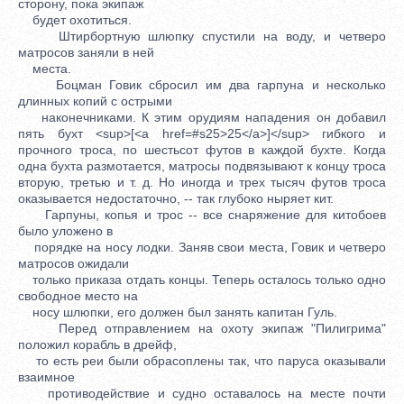
сторону, пока экипаж
будет охотиться.
Штирбортную шлюпку спустили на воду, и четверо
матросов заняли в ней
места.
Боцман Говик сбросил им два гарпуна и несколько
длинных копий с острыми
наконечниками. К этим орудиям нападения он добавил
пять бухт <sup>[<a href=#s25>25</a>]</sup> гибкого и
прочного троса, по шестьсот футов в каждой бухте. Когда
одна бухта размотается, матросы подвязывают к концу троса
вторую, третью и т. д. Но иногда и трех тысяч футов троса
оказывается недостаточно, -- так глубоко ныряет кит.
Гарпуны, копья и трос -- все снаряжение для китобоев
было уложено в
порядке на носу лодки. Заняв свои места, Говик и четверо
матросов ожидали
только приказа отдать концы. Теперь осталось только одно
свободное место на
носу шлюпки, его должен был занять капитан Гуль.
Перед отправлением на охоту экипаж "Пилигрима"
положил корабль в дрейф,
то есть реи были обрасоплены так, что паруса оказывали
взаимное
противодействие и судно оставалось на месте почти