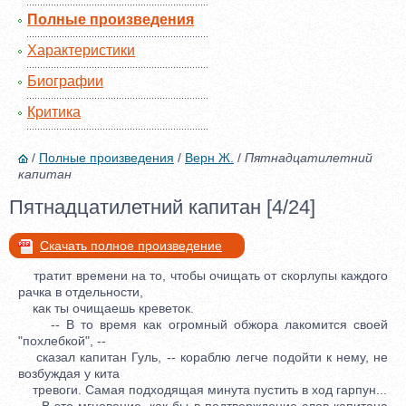
Полные произведения
Характеристики
Биографии
Критика
/
Полные произведения
/
Верн Ж.
/
Пятнадцатилетний
капитан
Пятнадцатилетний капитан [4/24]
Скачать полное произведение
тратит времени на то, чтобы очищать от скорлупы каждого
рачка в отдельности,
как ты очищаешь креветок.
-- В то время как огромный обжора лакомится своей
"похлебкой", --
сказал капитан Гуль, -- кораблю легче подойти к нему, не
возбуждая у кита
тревоги. Самая подходящая минута пустить в ход гарпун...
В это мгновение, как бы в подтверждение слов капитана