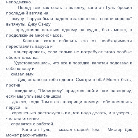
неподвижно.
Перед тем как сесть в шлюпку, капитан Гуль бросил
последний взгляд на
шхуну. Паруса были надежно закреплены, снасти хорошо"
вытянуты. Дику Сэнду
предстояло остаться одному на судне, быть может, в
продолжение многих часов.
Капитан хотел избавить его от необходимости
переставлять паруса и
маневрировать, если только не потребуют этого особые
обстоятельства.
Удостоверившись, что все в порядке, капитан подозвал к
себе юношу и
сказал ему:
-- Дик, оставляю тебя одного. Смотри в оба! Может быть,
против
ожидания, "Пилигриму" придется пойти нам навстречу,
если мы уплывем слишком
далеко, тогда Том и его товарищи помогут тебе поставить
паруса. Ты
хорошенько растолкуешь им, что надо делать, и я уверен,
что они отлично
справятся с работой.
-- Капитан Гуль, -- сказал старый Том. -- Мистер Дик
может рассчитывать