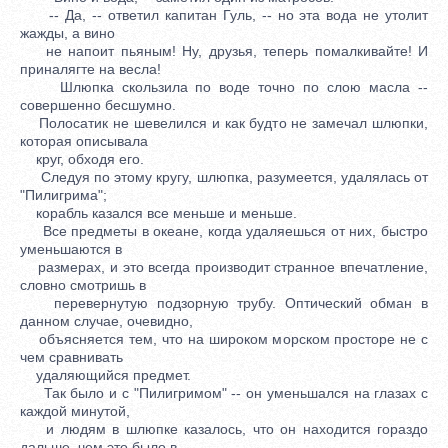
-- Да, -- ответил капитан Гуль, -- но эта вода не утолит
жажды, а вино
не напоит пьяным! Ну, друзья, теперь помалкивайте! И
приналягте на весла!
Шлюпка скользила по воде точно по слою масла --
совершенно бесшумно.
Полосатик не шевелился и как будто не замечал шлюпки,
которая описывала
круг, обходя его.
Следуя по этому кругу, шлюпка, разумеется, удалялась от
"Пилигрима";
корабль казался все меньше и меньше.
Все предметы в океане, когда удаляешься от них, быстро
уменьшаются в
размерах, и это всегда производит странное впечатление,
словно смотришь в
перевернутую подзорную трубу. Оптический обман в
данном случае, очевидно,
объясняется тем, что на широком морском просторе не с
чем сравнивать
удаляющийся предмет.
Так было и с "Пилигримом" -- он уменьшался на глазах с
каждой минутой,
и людям в шлюпке казалось, что он находится гораздо
дальше, чем это было в