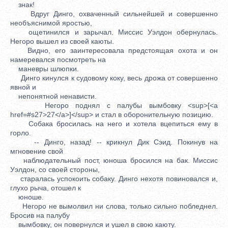
знак!
Вдруг Динго, охваченный сильнейшей и совершенно
необъяснимой яростью,
ощетинился и зарычал. Миссис Уэлдон обернулась.
Негоро вышел из своей каюты.
Видно, его заинтересовала предстоящая охота и он
намеревался посмотреть на
маневры шлюпки.
Динго кинулся к судовому коку, весь дрожа от совершенно
явной и
непонятной ненависти.
Негоро поднял с палубы вымбовку <sup>[<a
href=#s27>27</a>]</sup> и стал в оборонительную позицию.
Собака бросилась на него и хотела вцепиться ему в
горло.
-- Динго, назад! -- крикнул Дик Сэид. Покинув на
мгновение свой
наблюдательный пост, юноша бросился на бак. Миссис
Уэлдон, со своей стороны,
старалась успокоить собаку. Динго нехотя повиновался и,
глухо рыча, отошел к
юноше.
Негоро не вымолвил ни слова, только сильно побледнел.
Бросив на палубу
вымбовку, он повернулся и ушел в свою каюту.