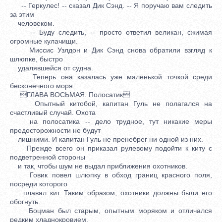
-- Геркулес! -- сказал Дик Сэнд. -- Я поручаю вам следить
за этим
человеком.
-- Буду следить, -- просто ответил великан, сжимая
огромные кулачищи.
Миссис Узлдон и Дик Сэнд снова обратили взгляд к
шлюпке, быстро
удалявшейся от судна.
Теперь она казалась уже маленькой точкой среди
бесконечного моря.
ГЛАВА ВОСЬМАЯ. Полосатик
Опытный китобой, капитан Гуль не полагался на
счастливый случай. Охота
на полосатика -- дело трудное, тут никакие меры
предосторожности не будут
лишними. И капитан Гуль не пренебрег ни одной из них.
Прежде всего он приказал рулевому подойти к киту с
подветренной стороны
и так, чтобы шум не выдал приближения охотников.
Говик повел шлюпку в обход границ красного поля,
посреди которого
плавал кит. Таким образом, охотники должны были его
обогнуть.
Боцман был старым, опытным моряком и отличался
редким хладнокровием.