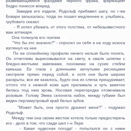
развевающимися фалдами черного фрака, фармацевт
бодро понесся вперед.
Завидев его издали, Родольф прибавил шагу, но г-жа
Бовари запыхалась; тогда он пошел медленнее и, улыбаясь,
грубовато сказал:
- Я хотел убежать от этого толстяка, от небезызвестного
вам аптекаря.
Она толкнула его локтем.
"Что бы это значило?" - спросил он себя и на ходу искоса
взглянул на нее.
По ее спокойному профилю ничего нельзя было понять.
Он отчетливо вырисовывался на свету, в овале шляпки с
бледно-желтыми завязками, похожими на сухие стебли
камыша. Ее глаза с длинными загнутыми ресницами
смотрели прямо перед собой, и хотя они были широко
раскрыты, все же казалось, будто она их слегка прищуривает,
оттого что к нежной коже щек приливала и чуть заметно
билась под нею кровь. Носовая перегородка отсвечивала
розовым. Голову Эмма склонила набок, между губами был
виден перламутровый край белых зубов.
"Может быть, она просто дразнит меня?" - подумал
Родольф.
Между тем она своим жестом хотела только предостеречь
его - дело в том, что сзади шел г-н Лере.
- Какая чудесная погода! - попытался он с ними