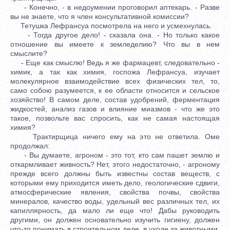
- Конечно, - в недоумении проговорил аптекарь. - Разве
вы не знаете, что я член консультативной комиссии?
Тетушка Лефрансуа посмотрела на него и усмехнулась.
- Тогда другое дело! - сказала она. - Но только какое
отношение вы имеете к земледелию? Что вы в нем
смыслите?
- Еще как смыслю! Ведь я же фармацевт, следовательно -
химик, а так как химия, госпожа Лефрансуа, изучает
молекулярное взаимодействие всех физических тел, то,
само собою разумеется, к ее области относится и сельское
хозяйство! В самом деле, состав удобрений, ферментация
жидкостей, анализ газов и влияние миазмов - что же это
такое, позвольте вас спросить, как не самая настоящая
химия?
Трактирщица ничего ему на это не ответила. Оме
продолжал:
- Вы думаете, агроном - это тот, кто сам пашет землю и
откармливает живность? Нет, этого недостаточно, - агроному
прежде всего должны быть известны состав веществ, с
которыми ему приходится иметь дело, геологические сдвиги,
атмосферические явления, свойства почвы, свойства
минералов, качество воды, удельный вес различных тел, их
капиллярность, да мало ли еще что! Дабы руководить
другими, он должен основательно изучить гигиену, должен
что-то понимать в строительном деле, в уходе за животными,