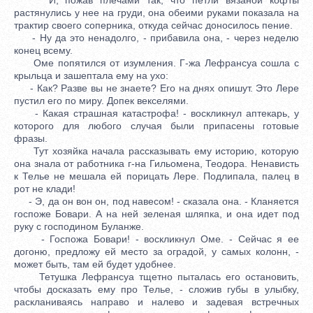
растянулись у нее на груди, она обеими руками показала на
трактир своего соперника, откуда сейчас доносилось пение.
- Ну да это ненадолго, - прибавила она, - через неделю
конец всему.
Оме попятился от изумления. Г-жа Лефрансуа сошла с
крыльца и зашептала ему на ухо:
- Как? Разве вы не знаете? Его на днях опишут. Это Лере
пустил его по миру. Допек векселями.
- Какая страшная катастрофа! - воскликнул аптекарь, у
которого для любого случая были припасены готовые
фразы.
Тут хозяйка начала рассказывать ему историю, которую
она знала от работника г-на Гильомена, Теодора. Ненависть
к Телье не мешала ей порицать Лере. Подлипала, палец в
рот не клади!
- Э, да он вон он, под навесом! - сказала она. - Кланяется
госпоже Бовари. А на ней зеленая шляпка, и она идет под
руку с господином Буланже.
- Госпожа Бовари! - воскликнул Оме. - Сейчас я ее
догоню, предложу ей место за оградой, у самых колонн, -
может быть, там ей будет удобнее.
Тетушка Лефрансуа тщетно пыталась его остановить,
чтобы досказать ему про Телье, - сложив губы в улыбку,
раскланиваясь направо и налево и задевая встречных