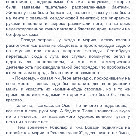
воротничков, подпираемых белыми галстуками, которые
были завязаны тщательно расправленными бантами.
Жилеты у всех были бархатные, шалевые; часы у всех были
на ленте с овальной сердоликовой печаткой; все упирались
руками в колени и широко раздвигали ноги, на которых
недекатированное сукно панталон блестело ярче, нежели на
ботфортах кожа.
Позади эстрады, у входа в мэрию, между колонн
расположились дамы из общества, а простонародье сидело
на стульях или стояло напротив эстрады. Лестибудуа
перетащил сюда с луга все стулья, поминутно бегал в
церковь за пополнением, и эта его коммерческая
деятельность производила такой беспорядок, что пробраться
к ступенькам эстрады было почти невозможно.
- По-моему, - сказал г-н Лере аптекарю, проходившему на
свое место, - здесь надо бы поставить две венецианские
мачты и украсить их какими-нибудь строгими, но в то же
время дорогими модными материями - это было бы очень
красиво.
- Конечно, - согласился Оме. - Но ничего не поделаешь, -
все взял в свои руки мэр. А бедняга Тюваш тонкостью вкуса
не отличается, так называемого художественного чутья у
него ни на волос нет.
Тем временем Родольф и г-жа Бовари поднялись на
второй этаж мэрии, в "зал заседаний"; здесь никого не было,