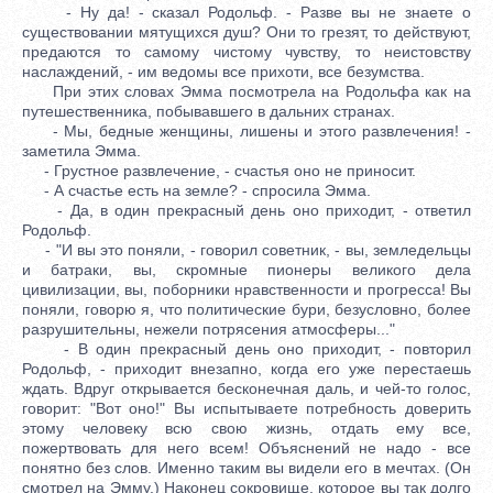
- Ну да! - сказал Родольф. - Разве вы не знаете о
существовании мятущихся душ? Они то грезят, то действуют,
предаются то самому чистому чувству, то неистовству
наслаждений, - им ведомы все прихоти, все безумства.
При этих словах Эмма посмотрела на Родольфа как на
путешественника, побывавшего в дальних странах.
- Мы, бедные женщины, лишены и этого развлечения! -
заметила Эмма.
- Грустное развлечение, - счастья оно не приносит.
- А счастье есть на земле? - спросила Эмма.
- Да, в один прекрасный день оно приходит, - ответил
Родольф.
- "И вы это поняли, - говорил советник, - вы, земледельцы
и батраки, вы, скромные пионеры великого дела
цивилизации, вы, поборники нравственности и прогресса! Вы
поняли, говорю я, что политические бури, безусловно, более
разрушительны, нежели потрясения атмосферы..."
- В один прекрасный день оно приходит, - повторил
Родольф, - приходит внезапно, когда его уже перестаешь
ждать. Вдруг открывается бесконечная даль, и чей-то голос,
говорит: "Вот оно!" Вы испытываете потребность доверить
этому человеку всю свою жизнь, отдать ему все,
пожертвовать для него всем! Объяснений не надо - все
понятно без слов. Именно таким вы видели его в мечтах. (Он
смотрел на Эмму.) Наконец сокровище, которое вы так долго