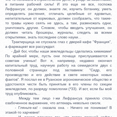
в питании рабочей силы! И это еще не все, госпожа
Лефрансуа: он должен, знаете ли, изучить ботанику, уметь
определять растения, отличать целебные от ядовитых,
непитательные от кормовых, должен сообразить, что такие-
то травы нужно сеять не здесь, а там, размножать одни,
уничтожать другие. Словом, чтобы вводить улучшения, он
должен читать брошюры, журналы, следить за всеми
открытиями, знать последнее слово науки...
Трактирщица не спускала глаз с дверей кафе "Франция",
а фармацевт все рассуждал:
- Дай бог, чтобы наши земледельцы сделались химиками!
По крайней мере, пусть они почаще прислушиваются к
советам ученых! Вот я, например, недавно окончил
капитальный труд, научную работу на семидесяти двух с
половиной страницах под заглавием: "Сидр, его
производство и его действие в свете некоторых новых
фактов". Я послал ее в Руанское агрономическое общество и
удостоился чести быть принятым в его члены по секции
земледелия, по разряду помологии (*33). И вот, если бы мой
труд опубликовать...
Между тем лицо г-жи Лефрансуа приняло столь
озабоченное выражение, что аптекарь невольно смолк.
- Гляньте-ка! - сказала она. - Ничего не понимаю! В
этакой-то харчевне!
И, пожав плечами так, что петли вязаной кофты