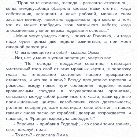
- "Прошли те времена, господа, - разглагольствовал он, -
когда междоусобица обагряла кровью наши стогны; когда
собственник, негоциант и даже рабочий, мирным сном
засыпая ввечеру, невольно вздрагивали при мысли о том,
что их может пробудить звон мятежного набата; когда
злокозненные учения дерзко подрывали основы..."
- Меня могут увидеть снизу, - пояснил Родольф, - и тогда
надо будет целых две недели извиняться, а при моей
скверной репутации...
- О, вы клевещете на себя! - сказала Эмма.
- Нет, нет, у меня гнусная репутация, уверяю вас.
- "Но, господа, - продолжал советник, - отвращая
умственный взор свой от этих мрачных картин, я перевожу
глаза на теперешнее состояние нашего прекрасного
отечества, и что же я вижу? Всюду процветают торговля и
ремесла; всюду новые пути сообщения, подобно новым
кровеносным сосудам в государственном организме,
связывают между собой различные его части; наши крупные
промышленные центры возобновили свою деятельность;
религия, воспрянув, всем простирает свои объятия; в наших
гаванях снова тесно от кораблей, доверие возрождается, и
наконец-то Франция вздохнула свободно!.."
- Впрочем, - прибавил Родольф, - со своей точки зрения,
свет, пожалуй, прав.
- То есть? - спросила Эмма.