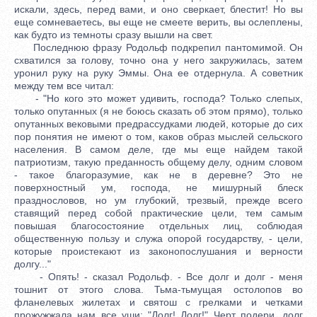
искали, здесь, перед вами, и оно сверкает, блестит! Но вы
еще сомневаетесь, вы еще не смеете верить, вы ослеплены,
как будто из темноты сразу вышли на свет.
Последнюю фразу Родольф подкрепил пантомимой. Он
схватился за голову, точно она у него закружилась, затем
уронил руку на руку Эммы. Она ее отдернула. А советник
между тем все читал:
- "Но кого это может удивить, господа? Только слепых,
только опутанных (я не боюсь сказать об этом прямо), только
опутанных вековыми предрассудками людей, которые до сих
пор понятия не имеют о том, каков образ мыслей сельского
населения. В самом деле, где мы еще найдем такой
патриотизм, такую преданность общему делу, одним словом
- такое благоразумие, как не в деревне? Это не
поверхностный ум, господа, не мишурный блеск
празднословов, но ум глубокий, трезвый, прежде всего
ставящий перед собой практические цели, тем самым
повышая благосостояние отдельных лиц, соблюдая
общественную пользу и служа опорой государству, - цели,
которые проистекают из законопослушания и верности
долгу..."
- Опять! - сказал Родольф. - Все долг и долг - меня
тошнит от этого слова. Тьма-тьмущая остолопов во
фланелевых жилетах и святош с грелками и четками
прожужжала нам все уши: "Долг! Долг!" Черт подери, долг