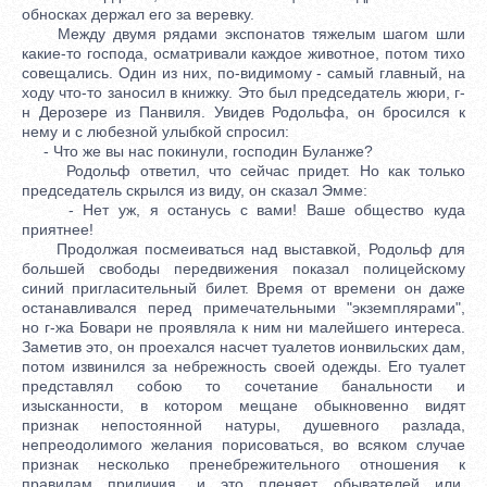
обносках держал его за веревку.
Между двумя рядами экспонатов тяжелым шагом шли
какие-то господа, осматривали каждое животное, потом тихо
совещались. Один из них, по-видимому - самый главный, на
ходу что-то заносил в книжку. Это был председатель жюри, г-
н Дерозере из Панвиля. Увидев Родольфа, он бросился к
нему и с любезной улыбкой спросил:
- Что же вы нас покинули, господин Буланже?
Родольф ответил, что сейчас придет. Но как только
председатель скрылся из виду, он сказал Эмме:
- Нет уж, я останусь с вами! Ваше общество куда
приятнее!
Продолжая посмеиваться над выставкой, Родольф для
большей свободы передвижения показал полицейскому
синий пригласительный билет. Время от времени он даже
останавливался перед примечательными "экземплярами",
но г-жа Бовари не проявляла к ним ни малейшего интереса.
Заметив это, он проехался насчет туалетов ионвильских дам,
потом извинился за небрежность своей одежды. Его туалет
представлял собою то сочетание банальности и
изысканности, в котором мещане обыкновенно видят
признак непостоянной натуры, душевного разлада,
непреодолимого желания порисоваться, во всяком случае
признак несколько пренебрежительного отношения к
правилам приличия, и это пленяет обывателей или,