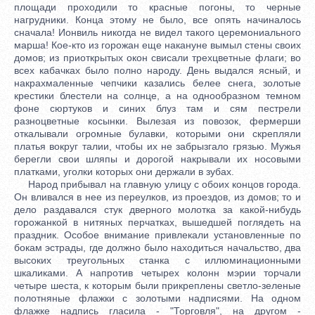
площади проходили то красные погоны, то черные
нагрудники. Конца этому не было, все опять начиналось
сначала! Ионвиль никогда не видел такого церемониального
марша! Кое-кто из горожан еще накануне вымыл стены своих
домов; из приоткрытых окон свисали трехцветные флаги; во
всех кабачках было полно народу. День выдался ясный, и
накрахмаленные чепчики казались белее снега, золотые
крестики блестели на солнце, а на однообразном темном
фоне сюртуков и синих блуз там и сям пестрели
разноцветные косынки. Вылезая из повозок, фермерши
откалывали огромные булавки, которыми они скрепляли
платья вокруг талии, чтобы их не забрызгало грязью. Мужья
берегли свои шляпы и дорогой накрывали их носовыми
платками, уголки которых они держали в зубах.
Народ прибывал на главную улицу с обоих концов города.
Он вливался в нее из переулков, из проездов, из домов; то и
дело раздавался стук дверного молотка за какой-нибудь
горожанкой в нитяных перчатках, вышедшей поглядеть на
праздник. Особое внимание привлекали установленные по
бокам эстрады, где должно было находиться начальство, два
высоких треугольных станка с иллюминационными
шкаликами. А напротив четырех колонн мэрии торчали
четыре шеста, к которым были прикреплены светло-зеленые
полотняные флажки с золотыми надписями. На одном
флажке надпись гласила - "Торговля", на другом -