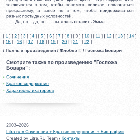
заключается в том, чтобы понимать великое, поклоняться
прекрасному, а вовсе не в том, чтобы придерживаться
разных постыдных условностей.
- Да, но... да, но... - пыталась вставить Эмма.
[
1
] [
2
] [
3
] [
4
] [
5
] [
6
] [
7
] [
8
] [ 9 ] [
10
] [
11
] [
12
] [
13
] [
14
]
[
15
] [
16
] [
17
] [
18
] [
19
] [
20
] [
21
] [
22
]
/ Полные произведения / Флобер Г. / Госпожа Бовари
Смотрите также по произведению "Госпожа
Бовари" :
Сочинения
Краткое содержание
Характеристика героев
2003–2026
Litra.ru = Сочинения + Краткие содержания + Биографии
Created by Litra.RU Team /
Контакты