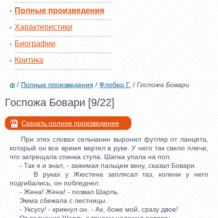
Полные произведения
Характеристики
Биографии
Критика
/
Полные произведения
/
Флобер Г.
/
Госпожа Бовари
Госпожа Бовари [9/22]
Скачать полное произведение
При этих словах сельчанин выронил футляр от ланцета,
который он все время вертел в руке. У него так свело плечи,
что затрещала спинка стула. Шапка упала на пол.
- Так я и знал, - зажимая пальцем вену, сказал Бовари.
В руках у Жюстена заплясал таз, колени у него
подгибались, он побледнел.
- Жена! Жена! - позвал Шарль.
Эмма сбежала с лестницы.
- Уксусу! - крикнул он. - Ах, боже мой, сразу двое!
От волнения Шарль с трудом наложил повязку.