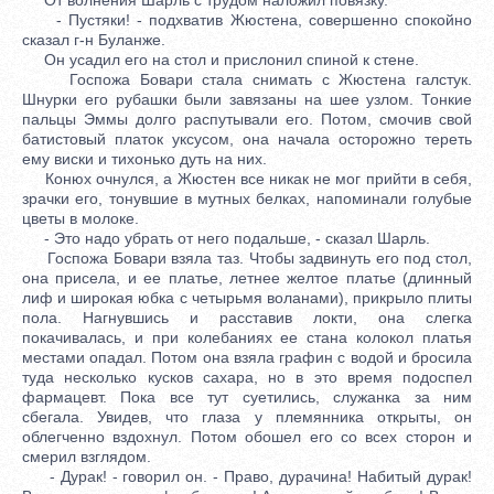
- Пустяки! - подхватив Жюстена, совершенно спокойно
сказал г-н Буланже.
Он усадил его на стол и прислонил спиной к стене.
Госпожа Бовари стала снимать с Жюстена галстук.
Шнурки его рубашки были завязаны на шее узлом. Тонкие
пальцы Эммы долго распутывали его. Потом, смочив свой
батистовый платок уксусом, она начала осторожно тереть
ему виски и тихонько дуть на них.
Конюх очнулся, а Жюстен все никак не мог прийти в себя,
зрачки его, тонувшие в мутных белках, напоминали голубые
цветы в молоке.
- Это надо убрать от него подальше, - сказал Шарль.
Госпожа Бовари взяла таз. Чтобы задвинуть его под стол,
она присела, и ее платье, летнее желтое платье (длинный
лиф и широкая юбка с четырьмя воланами), прикрыло плиты
пола. Нагнувшись и расставив локти, она слегка
покачивалась, и при колебаниях ее стана колокол платья
местами опадал. Потом она взяла графин с водой и бросила
туда несколько кусков сахара, но в это время подоспел
фармацевт. Пока все тут суетились, служанка за ним
сбегала. Увидев, что глаза у племянника открыты, он
облегченно вздохнул. Потом обошел его со всех сторон и
смерил взглядом.
- Дурак! - говорил он. - Право, дурачина! Набитый дурак!