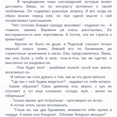
В предвидении тьмы наслаждений, которые может
доставить Эмма, он по контрасту вспомнил о своей
любовнице. Он содержал руанскую актрису. И вот, когда ее
образ возник перед ним, он при одной мысли о ней
почувствовал пресыщение.
"Нет, госпожа Бовари гораздо красивее! - подумал он. - А
главное, свежее. Виржини уж очень расплылась. Ее
восторженность мне опротивела. А потом, эта ее страсть к
креветкам!"
Кругом не было ни души, и Родольф слышал только
мерный шорох травы, бившей его по башмакам, да
стрекотанье кузнечиков в овсах. Ему представлялась Эмма,
как она была у себя в зале, точь-в-точь так же одетая, и
мысленно он раздевал ее.
- Она будет моя! - разбивая палкой сухой ком земли,
воскликнул он.
И сейчас же стал думать о том, как за это дело взяться.
"Где мы с ней будем видеться? - задавал он себе вопрос.
- Каким образом? Свою девчонку она, верно, с рук не
спускает, а тут еще служанка, соседи, муж, - возни не
оберешься".
- Только время зря потратишь! - проговорил он вслух.
А потом опять начал вспоминать.
"Глаза ее, как два буравчика, впиваются тебе прямо в
сердце. А какая она бледная!.. Обожаю бледных женщин!"