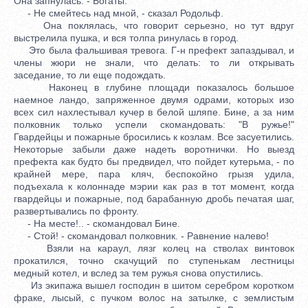
Она запнулась. - Богаты.
- Не смейтесь над мной, - сказал Родольф.
Она поклялась, что говорит серьезно, но тут вдруг
выстрелила пушка, и вся толпа ринулась в город.
Это была фальшивая тревога. Г-н префект запаздывал, и
члены жюри не знали, что делать: то ли открывать
заседание, то ли еще подождать.
Наконец в глубине площади показалось большое
наемное ландо, запряженное двумя одрами, которых изо
всех сил нахлестывал кучер в белой шляпе. Бине, а за ним
полковник только успели скомандовать: "В ружье!"
Гвардейцы и пожарные бросились к козлам. Все засуетились.
Некоторые забыли даже надеть воротнички. Но выезд
префекта как будто бы предвидел, что пойдет кутерьма, - по
крайней мере, пара кляч, беспокойно грызя удила,
подъехала к колоннаде мэрии как раз в тот момент, когда
гвардейцы и пожарные, под барабанную дробь печатая шаг,
развертывались по фронту.
- На месте!.. - скомандовал Бине.
- Стой! - скомандовал полковник. - Равнение налево!
Взяли на караул, лязг колец на стволах винтовок
прокатился, точно скачущий по ступенькам лестницы
медный котел, и вслед за тем ружья снова опустились.
Из экипажа вышел господин в шитом серебром коротком
фраке, лысый, с пучком волос на затылке, с землистым