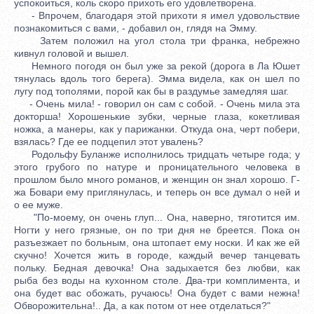
успокоиться, коль скоро прихоть его удовлетворена.
- Впрочем, благодаря этой прихоти я имел удовольствие
познакомиться с вами, - добавил он, глядя на Эмму.
Затем положил на угол стола три франка, небрежно
кивнул головой и вышел.
Немного погодя он был уже за рекой (дорога в Ла Юшет
тянулась вдоль того берега). Эмма видела, как он шел по
лугу под тополями, порой как бы в раздумье замедляя шаг.
- Очень мила! - говорил он сам с собой. - Очень мила эта
докторша! Хорошенькие зубки, черные глаза, кокетливая
ножка, а манеры, как у парижанки. Откуда она, черт побери,
взялась? Где ее подцепил этот увалень?
Родольфу Буланже исполнилось тридцать четыре года; у
этого грубого по натуре и проницательного человека в
прошлом было много романов, и женщин он знал хорошо. Г-
жа Бовари ему приглянулась, и теперь он все думал о ней и
о ее муже.
"По-моему, он очень глуп... Она, наверно, тяготится им.
Ногти у него грязные, он по три дня не бреется. Пока он
разъезжает по больным, она штопает ему носки. И как же ей
скучно! Хочется жить в городе, каждый вечер танцевать
польку. Бедная девочка! Она задыхается без любви, как
рыба без воды на кухонном столе. Два-три комплимента, и
она будет вас обожать, ручаюсь! Она будет с вами нежна!
Обворожительна!.. Да, а как потом от нее отделаться?"