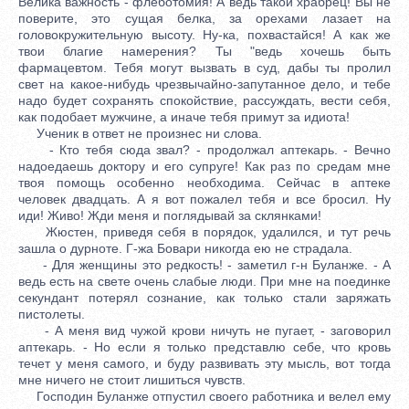
Велика важность - флеботомия! А ведь такой храбрец! Вы не
поверите, это сущая белка, за орехами лазает на
головокружительную высоту. Ну-ка, похвастайся! А как же
твои благие намерения? Ты "ведь хочешь быть
фармацевтом. Тебя могут вызвать в суд, дабы ты пролил
свет на какое-нибудь чрезвычайно-запутанное дело, и тебе
надо будет сохранять спокойствие, рассуждать, вести себя,
как подобает мужчине, а иначе тебя примут за идиота!
Ученик в ответ не произнес ни слова.
- Кто тебя сюда звал? - продолжал аптекарь. - Вечно
надоедаешь доктору и его супруге! Как раз по средам мне
твоя помощь особенно необходима. Сейчас в аптеке
человек двадцать. А я вот пожалел тебя и все бросил. Ну
иди! Живо! Жди меня и поглядывай за склянками!
Жюстен, приведя себя в порядок, удалился, и тут речь
зашла о дурноте. Г-жа Бовари никогда ею не страдала.
- Для женщины это редкость! - заметил г-н Буланже. - А
ведь есть на свете очень слабые люди. При мне на поединке
секундант потерял сознание, как только стали заряжать
пистолеты.
- А меня вид чужой крови ничуть не пугает, - заговорил
аптекарь. - Но если я только представлю себе, что кровь
течет у меня самого, и буду развивать эту мысль, вот тогда
мне ничего не стоит лишиться чувств.
Господин Буланже отпустил своего работника и велел ему