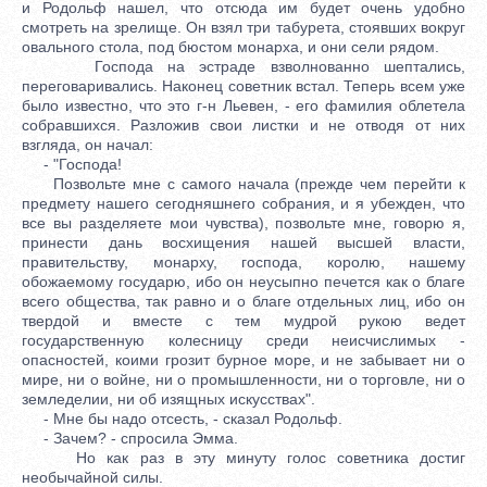
и Родольф нашел, что отсюда им будет очень удобно
смотреть на зрелище. Он взял три табурета, стоявших вокруг
овального стола, под бюстом монарха, и они сели рядом.
Господа на эстраде взволнованно шептались,
переговаривались. Наконец советник встал. Теперь всем уже
было известно, что это г-н Льевен, - его фамилия облетела
собравшихся. Разложив свои листки и не отводя от них
взгляда, он начал:
- "Господа!
Позвольте мне с самого начала (прежде чем перейти к
предмету нашего сегодняшнего собрания, и я убежден, что
все вы разделяете мои чувства), позвольте мне, говорю я,
принести дань восхищения нашей высшей власти,
правительству, монарху, господа, королю, нашему
обожаемому государю, ибо он неусыпно печется как о благе
всего общества, так равно и о благе отдельных лиц, ибо он
твердой и вместе с тем мудрой рукою ведет
государственную колесницу среди неисчислимых -
опасностей, коими грозит бурное море, и не забывает ни о
мире, ни о войне, ни о промышленности, ни о торговле, ни о
земледелии, ни об изящных искусствах".
- Мне бы надо отсесть, - сказал Родольф.
- Зачем? - спросила Эмма.
Но как раз в эту минуту голос советника достиг
необычайной силы.