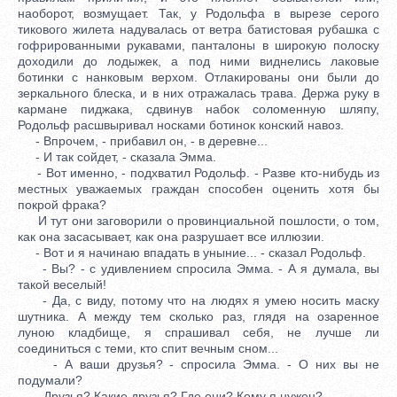
наоборот, возмущает. Так, у Родольфа в вырезе серого
тикового жилета надувалась от ветра батистовая рубашка с
гофрированными рукавами, панталоны в широкую полоску
доходили до лодыжек, а под ними виднелись лаковые
ботинки с нанковым верхом. Отлакированы они были до
зеркального блеска, и в них отражалась трава. Держа руку в
кармане пиджака, сдвинув набок соломенную шляпу,
Родольф расшвыривал носками ботинок конский навоз.
- Впрочем, - прибавил он, - в деревне...
- И так сойдет, - сказала Эмма.
- Вот именно, - подхватил Родольф. - Разве кто-нибудь из
местных уважаемых граждан способен оценить хотя бы
покрой фрака?
И тут они заговорили о провинциальной пошлости, о том,
как она засасывает, как она разрушает все иллюзии.
- Вот и я начинаю впадать в уныние... - сказал Родольф.
- Вы? - с удивлением спросила Эмма. - А я думала, вы
такой веселый!
- Да, с виду, потому что на людях я умею носить маску
шутника. А между тем сколько раз, глядя на озаренное
луною кладбище, я спрашивал себя, не лучше ли
соединиться с теми, кто спит вечным сном...
- А ваши друзья? - спросила Эмма. - О них вы не
подумали?
- Друзья? Какие друзья? Где они? Кому я нужен?