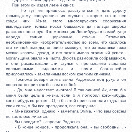
При этом он издал легкий свист.
Но тут им пришлось расступиться и дать дорогу
громоздкому сооружению из стульев, которое кто-то нес
сзади них. Из-за этого многоярусного сооружения
выглядывали только носки башмаков да пальцы широко
расставленных рук. Это могильщик Лестибудуа в самой гуще
народа тащил церковные стулья. Отличаясь
необыкновенной изобретательностью во всем, что касалось
его личной выгоды, он живо смекнул, что из выставки тоже
можно извлечь доход, и его затея имела огромный успех -
могильщика рвали на части. Духота разморила собравшихся,
и они расхватывали эти стулья с пропахшими ладаном
соломенными сиденьями и почти благоговейно
прислонялись к закапанным воском крепким спинкам.
Госпожа Бовари опять взяла Родольфа под руку, а он
снова заговорил как бы сам с собой:
- Да, мне недостает многого! Я так одинок! Ах, если б у
меня была цель в жизни, если б я полюбил кого-нибудь,
кого-нибудь встретил... О, я бы этой привязанности отдал все
свои силы, я бы все преодолел, все сокрушил!
- Мне кажется, однако, - заметила Эмма, - что вам совсем
не так плохо живется.
- Вы находите? - спросил Родольф.
- В конце концов, - продолжала она, - вы свободны... -