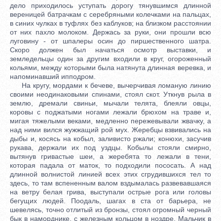
дело приходилось уступать дорогу тянувшимся длинной
вереницей батрачкам с серебряными колечками на пальцах,
в синих чулках в туфлях без каблуков; на близком расстоянии
от них пахло молоком. Держась за руки, они прошли всю
луговину - от шпалеры осин до пиршественного шатра.
Скоро должен был начаться осмотр выставки, и
земледельцы один за другим входили в круг, огороженный
кольями, между которыми была натянута длинная веревка, и
напоминавший ипподром.
На кругу, мордами к бечеве, вычерчивая ломаную линию
своими неодинаковыми спинами, стоял скот. Уткнув рыла в
землю, дремали свиньи, мычали телята, блеяли овцы,
коровы с поджатыми ногами лежали брюхом на траве и,
мигая тяжелыми веками, медленно пережевывали жвачку, а
над ними вился жужжащий рой мух. Жеребцы взвивались на
дыбы и, косясь на кобыл, заливисто ржали; конюхи, засучив
рукава, держали их под уздцы. Кобылы стояли смирно,
вытянув гривастые шеи, а жеребята то лежали в тени,
которая падала от маток, то подходили пососать. А над
длинной волнистой линией всех этих сгрудившихся тел то
здесь, то там вспененным валом вздымалась развевавшаяся
на ветру белая грива, выступали острые рога или головы
бегущих людей. Поодаль, шагах в ста от барьера, не
шевелясь, точно отлитый из бронзы, стоял огромный черный
бык в наморднике, с железным кольцом в ноздре. Мальчик в