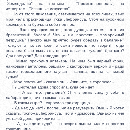
"Земледелие", на третьем - "Промышленность", на
четвертом - "Изящные искусства".
Но от этого ликования, светившегося на всех лицах, явно
мрачнела трактирщица, г-жа Лефрансуа. Стоя на кухонном
крыльце, она бурчала себе под нос:
- Экая дурацкая затея, экая дурацкая затея - этот их
брезентовый балаган! Что ж им префект - ярмарочный
петрушка? Неужто ему приятно будет обедать в балагане?
Толкуют о пользе края, а сами невесть что творят! Тогда
незачем было вызывать невшательского кухаря! Для кого?
Для пастухов? Для голодранцев?..
Мимо проходил аптекарь. На нем был черный фрак,
нанковые панталоны, башмаки с касторовым верхом и - ради
такого торжественного случая - шляпа, шляпа с низкой
тульей.
- Мое почтение! - сказал он. - Извините, я тороплюсь.
Пышнотелая вдова спросила, куда он идет.
- А вы что, удивлены? Я и впрямь сижу у себя в
лаборатории, точно крыса в сыре.
- В каком сыре? - спросила трактирщица.
- Да нет, да нет! - поспешил ее разуверить Оме. - Я хотел
сказать, госпожа Лефрансуа, что я - домосед. Однако нынче
уж такой день, приходится...
- А, вы идете туда? - с презрительным видом спросила
трактирщица.