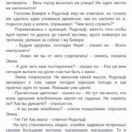
заговорить. - Весь город высыпал на улицы! Ни один листок
не шелохнется!
Госпожа Бовари и Родольф ему не отвечали, но стоило
им сделать едва уловимое движение, как он нагонял их и,
поднося руку к шляпе, спрашивал: "Чем могу служить?"
Поравнявшись с кузницей, Родольф, вместо того чтобы
идти прямо по дороге до самой заставы, круто повернул на
тропинку, увлекая за собою г-жу Бовари.
- Будьте здоровы, господин Лере! - сказал он. - Всего
наилучшего!
- Ловко же вы от него отделались! - смеясь, сказала
Эмма.
- А для чего нам посторонние? - сказал он. - Раз уж мне
сегодня выпало на долю счастье быть с вами...
Эмма покраснела. Не закончив своей мысли, Родольф
заговорил о том, какая сегодня хорошая погода и как
приятно идти по траве. Ромашки уже цвели.
- Прелестные цветочки! - сказал он. - Их тут так много, что
всем здешним влюбленным хватит на гаданье. Не нарвать
ли? Как вы думаете? - спросил он.
- А вы разве влюблены? - слегка покашливая, спросила
Эмма.
- Гм! Гм! Как знать! - ответил Родольф.
На лугу становилось людно, хозяйки задевали встречных
своими большими зонтами, корзинками, малышами. То и