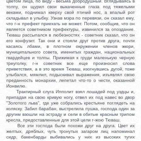
цветом лица, по виду - весьма добродушный. Вглядываясь в
толпу, он щурил свои выкаченные глаза под тяжелыми
веками, поднимал кверху свой птичий нос, а впалый рот
складывал в улыбку. Узнав мэра по перевязи, он сказал ему,
что г-н префект приехать не может. Потом, сообщив, что он
является советником префектуры, извинился за опоздание.
Тюваш рассыпался в любезностях - советник сказал, что он
его конфузит. Так они и стояли друг против друга, почти
касаясь лбами, в плотном окружении членов жюри,
муниципального совета, именитых граждан, национальных
гвардейцев и толпы. Прижимая к груди маленькую черную
треуголку, г-н советник все еще произносил слова
приветствия, а в это время Тюваш, изогнувшись дугой, тоже
улыбался, мямлил, подыскивал выражения, изъявлял свою
преданность монархии, лепетал что-то о чести, оказанной
Ионвилю.
Трактирный слуга Ипполит взял лошадей под уздцы и,
припадая на свою кривую ногу, отвел их под навес во двор
"Золотого льва", где уже собрались крестьяне поглядеть на
коляску. Забил барабан, выстрелила пушка, господа один за
другим взошли на эстраду и сели в обитые красным трипом
кресла, предоставленные для этой цели г-жою Тюваш.
Все эти господа были похожи друг на друга. Цвет их
желтых, дряблых, чуть тронутых загаром лиц напоминал
сидр, бакенбарды выбивались у них из высоких тугих