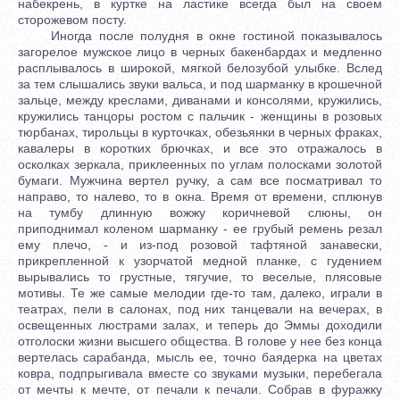
набекрень, в куртке на ластике всегда был на своем
сторожевом посту.
Иногда после полудня в окне гостиной показывалось
загорелое мужское лицо в черных бакенбардах и медленно
расплывалось в широкой, мягкой белозубой улыбке. Вслед
за тем слышались звуки вальса, и под шарманку в крошечной
зальце, между креслами, диванами и консолями, кружились,
кружились танцоры ростом с пальчик - женщины в розовых
тюрбанах, тирольцы в курточках, обезьянки в черных фраках,
кавалеры в коротких брючках, и все это отражалось в
осколках зеркала, приклеенных по углам полосками золотой
бумаги. Мужчина вертел ручку, а сам все посматривал то
направо, то налево, то в окна. Время от времени, сплюнув
на тумбу длинную вожжу коричневой слюны, он
приподнимал коленом шарманку - ее грубый ремень резал
ему плечо, - и из-под розовой тафтяной занавески,
прикрепленной к узорчатой медной планке, с гудением
вырывались то грустные, тягучие, то веселые, плясовые
мотивы. Те же самые мелодии где-то там, далеко, играли в
театрах, пели в салонах, под них танцевали на вечерах, в
освещенных люстрами залах, и теперь до Эммы доходили
отголоски жизни высшего общества. В голове у нее без конца
вертелась сарабанда, мысль ее, точно баядерка на цветах
ковра, подпрыгивала вместе со звуками музыки, перебегала
от мечты к мечте, от печали к печали. Собрав в фуражку