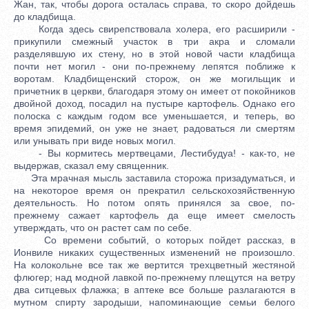
Жан, так, чтобы дорога осталась справа, то скоро дойдешь
до кладбища.
Когда здесь свирепствовала холера, его расширили -
прикупили смежный участок в три акра и сломали
разделявшую их стену, но в этой новой части кладбища
почти нет могил - они по-прежнему лепятся поближе к
воротам. Кладбищенский сторож, он же могильщик и
причетник в церкви, благодаря этому он имеет от покойников
двойной доход, посадил на пустыре картофель. Однако его
полоска с каждым годом все уменьшается, и теперь, во
время эпидемий, он уже не знает, радоваться ли смертям
или унывать при виде новых могил.
- Вы кормитесь мертвецами, Лестибудуа! - как-то, не
выдержав, сказал ему священник.
Эта мрачная мысль заставила сторожа призадуматься, и
на некоторое время он прекратил сельскохозяйственную
деятельность. Но потом опять принялся за свое, по-
прежнему сажает картофель да еще имеет смелость
утверждать, что он растет сам по себе.
Со времени событий, о которых пойдет рассказ, в
Ионвиле никаких существенных изменений не произошло.
На колокольне все так же вертится трехцветный жестяной
флюгер; над модной лавкой по-прежнему плещутся на ветру
два ситцевых флажка; в аптеке все больше разлагаются в
мутном спирту зародыши, напоминающие семьи белого