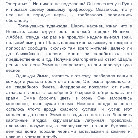
"оперяться". Но ничего не поделаешь! Он повез жену в Руан
и показал своему бывшему профессору. Оказалось, что у
нее не в порядке нервы, - требовалось переменить
обстановку.
Толкнувшись туда-сюда, Шарль наконец узнал, что в
Невшательском округе есть неплохой городок Ионвиль-
л'Аббеи, откуда как раз на прошлой неделе выехал врач,
польский эмигрант. Шарль написал ионвильскому аптекарю и
попросил сообщить, сколько там всего жителей, далеко ли
до ближайшего коллеги, много ли зарабатывал его
предшественник и т.д. Получив благоприятный ответ, Шарль
решил, что если Эмма не поправится, то они переедут туда
весной.
Однажды Эмма, готовясь к отъезду, разбирала вещи в
комоде и уколола обо что-то палец. Это была проволока от
ее свадебного букета. Флердоранж пожелтел от пыли,
атласная лента с серебряной бахромой обтрепалась по
краям. Эмма бросила цветы в огонь. Они загорелись
мгновенно, точно сухая солома. Немного погодя на пепле
осталось что-то вроде красного кустика, и кустик этот
медленно дотлевал. Эмма не сводила с него глаз. Лопались
картонные ягодки, скручивалась латунная проволока,
плавились позументы, а свернувшиеся на огне бумажные
венчики долго порхали черными мотыльками в камине и,
наконец, улетели в трубу.