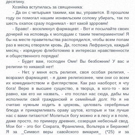
десятину.
Хозяйка вступилась за священника:
- Да он с четырьмя такими, как вы, управится. В прошлом
году он помогал нашим ионвильским солому убирать, так по
шесть охапок сразу поднимал - вот какой здоровяк!
- Браво! - воскликнул фармацевт. - Вот и посылайте своих
дочерей на исповедь к молодцам с таким темпераментом! Я
бы на месте правительства распорядился, чтобы всем попам
раз в месяц отворяли кровь. Да, госпожа Лефрансуа, каждый
месяц - изрядную флеботомию в интересах нравственности
и общественного порядка!
- Будет вам, господин Оме! Вы безбожник! У вас и
религии-то никакой нет!
- Нет, у меня есть религия, своя особая религия, -
возразил фармацевт, - я даже религиознее, чем они со всем
их комедиантством и фиглярством. Как раз наоборот, я чту
бога! Верю в высшее существо, в творца, в кого-то - все
равно, как его ни назвать, - кто послал нас сюда, дабы мы
исполнили свой гражданский и семейный долг. Но я не
считаю нужным ходить в церковь, целовать серебряные
блюда и прикармливать ораву шутов, которые и так лучше
нас с вами питаются! Молиться богу можно и в лесу и в поле,
даже просто, по примеру древних, созерцая небесный свод.
Мои бог - это бог Сократа, Франклина, Вольтера и Беранже!
Я за _Символ веры савойского викария_ (*25) и за