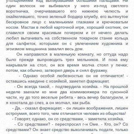
утолщениями над выпиравшими большими пальцами. Ни
один волосок не выбивался у него из-под светлого
воротничка, очерчивавшего его нижнюю челюсть и
окаймлявшего, точно зеленый бордюр клумбу, его вытянутое
бескровное лицо с маленькими глазками и крючковатым
носом. Мастак в любой карточной игре, хороший охотник, он
славился своим красивым почерком и от нечего делать
любил вытачивать на собственном токарном станке кольца
для салфеток, которыми он с увлечением художника и
эгоизмом мещанина завалил весь дом.
Он направился в маленькую комнату, но оттуда надо
было прежде выпроводить трех мельников. И пока ему
накрывали на стол, он все время молча стоял у печки;
потом, как обычно, затворил дверь и снял фуражку.
- Однако особой любезностью он не отличается! -
оставшись наедине с хозяйкой, заметил фармацевт.
- Он всегда такой, - подтвердила хозяйка. - На прошлой
неделе заехали ко мне два коммивояжера по суконной
части, ну до того веселые ребята - весь вечер балагурили, и
я хохотала до слез, а он молчал, как рыба.
- Да, - сказал фармацевт, - он лишен воображения, лишен
остроумия, всего того, чем отличается человек из общества!
- Говорят, однако, он со средствами, - заметила хозяйка.
- Со средствами? - переспросил г-н Оме. - Кто, он? Со
средствами? Он знает средство выколачивать подати, только