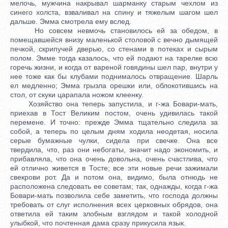
мелочь, мужчина накрывал шарманку старым чехлом из
синего холста, взваливал на спину и тяжелым шагом шел
дальше. Эмма смотрела ему вслед.
Но совсем невмочь становилось ей за обедом, в
помещавшейся внизу маленькой столовой с вечно дымящей
печкой, скрипучей дверью, со стенами в потеках и сырым
полом. Эмме тогда казалось, что ей подают на тарелке всю
горечь жизни, и когда от вареной говядины шел пар, внутри у
нее тоже как бы клубами поднималось отвращение. Шарль
ел медленно; Эмма грызла орешки или, облокотившись на
стол, от скуки царапала ножом клеенку.
Хозяйство она теперь запустила, и г-жа Бовари-мать,
приехав в Тост Великим постом, очень удивилась такой
перемене. И точно: прежде Эмма тщательно следила за
собой, а теперь по целым дням ходила неодетая, носила
серые бумажные чулки, сидела при свечке. Она все
твердила, что, раз они небогаты, значит надо экономить, и
прибавляла, что она очень довольна, очень счастлива, что
ей отлично живется в Тосте; все эти новые речи зажимали
свекрови рот. Да и потом она, видимо, была отнюдь не
расположена следовать ее советам; так, однажды, когда г-жа
Бовари-мать позволила себе заметить, что господа должны
требовать от слуг исполнения всех церковных обрядов, она
ответила ей таким злобным взглядом и такой холодной
улыбкой, что почтенная дама сразу прикусила язык.