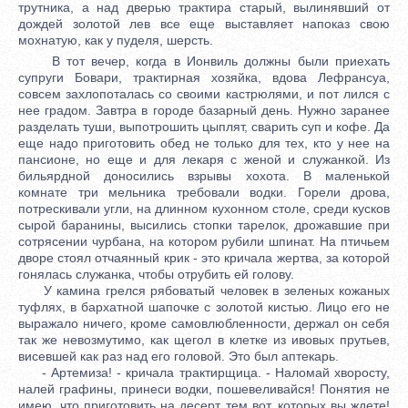
трутника, а над дверью трактира старый, вылинявший от
дождей золотой лев все еще выставляет напоказ свою
мохнатую, как у пуделя, шерсть.
В тот вечер, когда в Ионвиль должны были приехать
супруги Бовари, трактирная хозяйка, вдова Лефрансуа,
совсем захлопоталась со своими кастрюлями, и пот лился с
нее градом. Завтра в городе базарный день. Нужно заранее
разделать туши, выпотрошить цыплят, сварить суп и кофе. Да
еще надо приготовить обед не только для тех, кто у нее на
пансионе, но еще и для лекаря с женой и служанкой. Из
бильярдной доносились взрывы хохота. В маленькой
комнате три мельника требовали водки. Горели дрова,
потрескивали угли, на длинном кухонном столе, среди кусков
сырой баранины, высились стопки тарелок, дрожавшие при
сотрясении чурбана, на котором рубили шпинат. На птичьем
дворе стоял отчаянный крик - это кричала жертва, за которой
гонялась служанка, чтобы отрубить ей голову.
У камина грелся рябоватый человек в зеленых кожаных
туфлях, в бархатной шапочке с золотой кистью. Лицо его не
выражало ничего, кроме самовлюбленности, держал он себя
так же невозмутимо, как щегол в клетке из ивовых прутьев,
висевшей как раз над его головой. Это был аптекарь.
- Артемиза! - кричала трактирщица. - Наломай хворосту,
налей графины, принеси водки, пошевеливайся! Понятия не
имею, что приготовить на десерт тем вот, которых вы ждете!