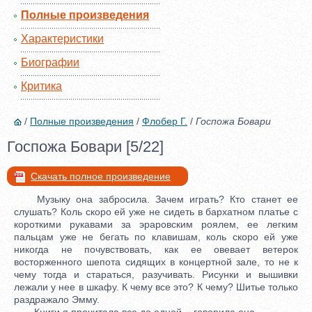
Полные произведения
Характеристики
Биографии
Критика
/
Полные произведения
/
Флобер Г.
/
Госпожа Бовари
Госпожа Бовари [5/22]
Скачать полное произведение
Музыку она забросила. Зачем играть? Кто станет ее
слушать? Коль скоро ей уже не сидеть в бархатном платье с
короткими рукавами за эраровским роялем, ее легким
пальцам уже не бегать по клавишам, коль скоро ей уже
никогда не почувствовать, как ее овевает ветерок
восторженного шепота сидящих в концертной зале, то не к
чему тогда и стараться, разучивать. Рисунки и вышивки
лежали у нее в шкафу. К чему все это? К чему? Шитье только
раздражало Эмму.
- Книги я прочитала все до одной, - говорила она.