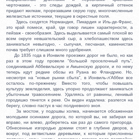
черточками, - это следы дождей, а кирпичный оттенок
придают жилкам, прорезавшим серую гору, многочисленные
железистые источники, текущие в окрестные поля.
Здесь сходятся Нормандия, Пикардия и Иль-де-Франс,
это край помеси, край, где говор лишен характерности, а
пейзаж - своеобразия. Здесь выделывается самый плохой во
всем округе невшательский сыр, а хлебопашеством здесь
заниматься невыгодно, - сыпучая, песчаная, каменистая
почва требует слишком много удобрения.
До 1835 года в Ионвиле проезжих дорог не было, но как
раз в этом году провели "большой проселочный путь",
соединивший Аббевильскую и Амьенскую дороги, и по нему
теперь идут редкие обозы из Руана во Фландрию. Но,
несмотря на "новые рынки сбыта", в Ионвиль-л'Аббеи все
осталось по-прежнему. Вместо того, чтобы повышать
культуру земледелия, здесь упорно продолжают заниматься
убыточным травосеянием. Удаляясь от равнины, ленивый
городишко тянется к реке. Он виден издалека: разлегся на
берегу, словно пастух в час полдневного зноя.
За мостом, у подошвы холма, начинается обсаженная
молодыми осинками дорога, по которой вы, не забирая ни
вправо, ни влево, доберетесь как раз до самого пригорода.
Обнесенные изгородью домики стоят в глубине дворов, а
вокруг, под ветвистыми деревьями, к которым прислонены
лестницы, косы, шесты, раскиданы всякого рода постройки: