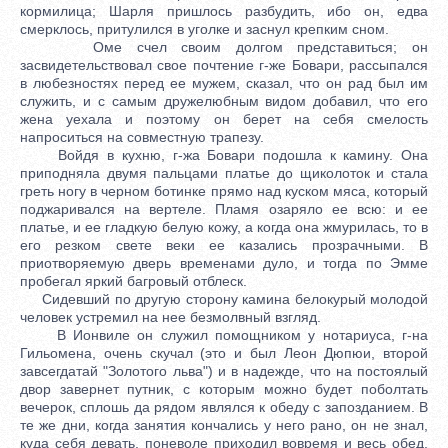
кормилица; Шарля пришлось разбудить, ибо он, едва
смерклось, притулился в уголке и заснул крепким сном.
Оме счел своим долгом представиться; он
засвидетельствовал свое почтение г-же Бовари, рассыпался
в любезностях перед ее мужем, сказал, что он рад был им
служить, и с самым дружелюбным видом добавил, что его
жена уехала и поэтому он берет на себя смелость
напроситься на совместную трапезу.
Войдя в кухню, г-жа Бовари подошла к камину. Она
приподняла двумя пальцами платье до щиколоток и стала
греть ногу в черном ботинке прямо над куском мяса, который
поджаривался на вертеле. Пламя озаряло ее всю: и ее
платье, и ее гладкую белую кожу, а когда она жмурилась, то в
его резком свете веки ее казались прозрачными. В
приотворяемую дверь временами дуло, и тогда по Эмме
пробегал яркий багровый отблеск.
Сидевший по другую сторону камина белокурый молодой
человек устремил на нее безмолвный взгляд.
В Ионвиле он служил помощником у нотариуса, г-на
Гильомена, очень скучал (это и был Леон Дюпюи, второй
завсегдатай "Золотого льва") и в надежде, что на постоялый
двор завернет путник, с которым можно будет поболтать
вечерок, сплошь да рядом являлся к обеду с запозданием. В
те же дни, когда занятия кончались у него рано, он не знал,
куда себя девать, поневоле приходил вовремя и весь обед,