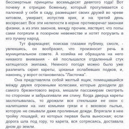
бессмертные принципы восемьдесят девятого года! Вот
почему я отрицаю боженьку, который прогуливается с
палочкой у себя в саду, размещает своих друзей во чреве
китовом, умирает, испустив крик, и на третий день
воскресает. Все эти нелепости в корне противоречат законам
физики, а из этих законов, между прочим, явствует, что попы
сами погрязли в позорном невежестве и хотят погрузить в
его пучину народ.
Тут фармацевт, поискав глазами публику, смолк, -
увлекшись, он вообразил, что произносит речь в
муниципальном совете. А хозяйка не обращала на него
никакого внимания - ей послышался отдаленный стук
катящегося экипажа. Немного погодя можно было уже
различить скрип кареты, цоканье ослабевших подков, и,
наконец, у ворот остановилась "Ласточка".
Она представляла собой желтый ящик, помещавшийся
между двумя огромными колесами, которые доходили до
самого брезентового верха, мешали пассажирам смотреть
по сторонам и забрызгивали им спину. Когда дверца кареты
захлопывалась, то дрожали все стеклышки ее окон с
налипшими на них комьями грязи и с вековою пылью,
которую не смывали даже проливные дожди. Впрягали в нее
тройку лошадей, из которых первая была выносная; если
дорога шла под гору, то карета, вся сотрясаясь, доставала
дном до земли.