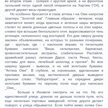
во втором этаже - галерея с круглой аркой, а на фронтоне
галльский петух одной лапой опирается на Хартию (*24), в
другой держит весы правосудия.
Но особенно бросается в глаза аптека г-на Оме напротив
трактира "Золотой лев". Главным образом - вечером, когда
зажигается кенкет, когда красные и зеленые шары витрины
стелют по земле длинные цветные полосы и на этих шарах,
словно при вспышке бенгальского огня, вырисовывается тень
аптекаря, склоненного над конторкой. Его дом сверху донизу
заклеен объявлениями, на которых то разными почерками,
где - круглым, где - с наклоном вправо, то печатными
буквами написано: "Виши, сельтерская, барежская,
кровоочистительные экстракты, слабительное Распайля,
аравийский ракаут, лепешки Дарсе, паста Реньо, бинты,
составы для ванн, лечебный шоколад и прочее". Во всю
ширину здания - вывеска, и на ней золотыми буквами:
"Аптека Оме". В глубине, за огромными, вделанными в
прилавок весами, над застекленной дверью выведено
длинное слово: "Лаборатория", а на середине двери
золотыми буквами по черному полю еще раз написано
_Оме_.
Больше в Ионвиле смотреть не на что. На его
единственной улице, длиною не дальше полета пули, есть
еще несколько торговых заведений, потом дорога делает
поворот, и улица обрывается. Если пойти мимо холма Сен-