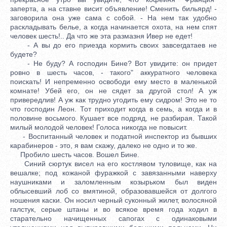
заперта, а на ставне висит объявление! Сменить бильярд! -
заговорила она уже сама с собой. - На нем так удобно
раскладывать белье, а когда начинается охота, на нем спят
человек шесть!.. Да что же эта размазня Ивер не едет!
- А вы до его приезда кормить своих завсегдатаев не
будете?
- Не буду? А господин Бине? Вот увидите: он придет
ровно в шесть часов, - такого" аккуратного человека
поискать! И непременно освободи ему место в маленькой
комнате! Убей его, он не сядет за другой стол! А уж
привередлив! А уж как трудно угодить ему сидром! Это не то
что господин Леон. Тот приходит когда в семь, а когда и в
половине восьмого. Кушает все подряд, не разбирая. Такой
милый молодой человек! Голоса никогда не повысит.
- Воспитанный человек и податной инспектор из бывших
карабинеров - это, я вам скажу, далеко не одно и то же.
Пробило шесть часов. Вошел Бине.
Синий сюртук висел на его костлявом туловище, как на
вешалке; под кожаной фуражкой с завязанными наверху
наушниками и заломленным козырьком был виден
облысевший лоб со вмятиной, образовавшейся от долгого
ношения каски. Он носил черный суконный жилет, волосяной
галстук, серые штаны и во всякое время года ходил в
старательно начищенных сапогах с одинаковыми