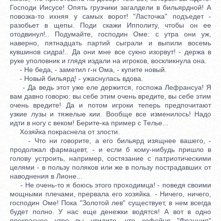
Господи Иисусе! Опять грузчики загалдели в бильярдной! А
повозка-то ихняя у самых ворот! "Ласточка" подъедет -
разобьет в щепы. Поди скажи Ипполиту, чтобы он ее
отодвинул!.. Подумайте, господин Оме: с утра они уж,
наверно, пятнадцать партий сыграли и выпили восемь
кувшинов сидра!.. Да они мне все сукно изорвут! - держа в
руке уполовник и глядя издали на игроков, воскликнула она.
- Не беда, - заметил г-н Ома, - купите новый.
- Новый бильярд! - ужаснулась вдова.
- Да ведь этот уже еле держится, госпожа Лефрансуа! Я
вам давно говорю: вы себе этим очень вредите, вы себе этим
очень вредите! Да и потом игроки теперь предпочитают
узкие лузы и тяжелые кии. Вообще все изменилось! Надо
идти в ногу с веком! Берите-ка пример с Телье...
Хозяйка покраснела от злости.
- Что ни говорите, а его бильярд изящнее вашего, -
продолжал фармацевт, - и если б кому-нибудь пришло в
голову устроить, например, состязание с патриотическими
целями - в пользу поляков или же в пользу пострадавших от
наводнения в Лионе...
- Не очень-то я боюсь этого проходимца! - поведя своими
мощными плечами, прервала его хозяйка. - Ничего, ничего,
господин Оме! Пока "Золотой лев" существует, в нем всегда
будет полно. У нас еще денежки водятся! А вот в одно
прекрасное утро вы увидите, что кофейня "Франция"