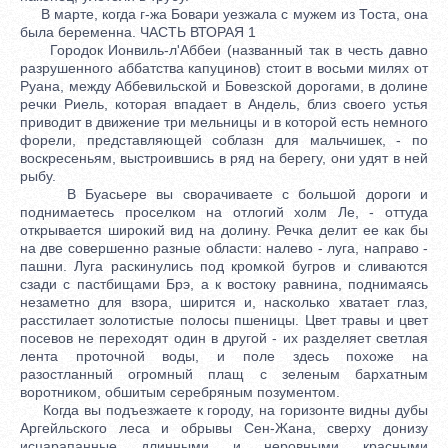
В марте, когда г-жа Бовари уезжала с мужем из Тоста, она
была беременна. ЧАСТЬ ВТОРАЯ 1
Городок Ионвиль-л'Аббеи (названный так в честь давно
разрушенного аббатства капуцинов) стоит в восьми милях от
Руана, между Аббевильской и Бовезской дорогами, в долине
речки Риель, которая впадает в Андель, близ своего устья
приводит в движение три мельницы и в которой есть немного
форели, представляющей соблазн для мальчишек, - по
воскресеньям, выстроившись в ряд на берегу, они удят в ней
рыбу.
В Буасьере вы сворачиваете с большой дороги и
поднимаетесь проселком на отлогий холм Ле, - оттуда
открывается широкий вид на долину. Речка делит ее как бы
на две совершенно разные области: налево - луга, направо -
пашни. Луга раскинулись под кромкой бугров и сливаются
сзади с пастбищами Брэ, а к востоку равнина, поднимаясь
незаметно для взора, ширится и, насколько хватает глаз,
расстилает золотистые полосы пшеницы. Цвет травы и цвет
посевов не переходят один в другой - их разделяет светлая
лента проточной воды, и поле здесь похоже на
разостланный огромный плащ с зеленым бархатным
воротником, обшитым серебряным позументом.
Когда вы подъезжаете к городу, на горизонте видны дубы
Аргейльского леса и обрывы Сен-Жана, сверху донизу
исцарапанные длинными и неровными красными