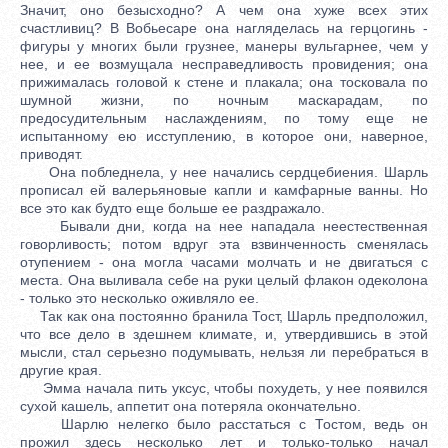
Значит, оно безысходно? А чем она хуже всех этих
счастливиц? В Вобьесаре она нагляделась на герцогинь -
фигуры у многих были грузнее, манеры вульгарнее, чем у
нее, и ее возмущала несправедливость провидения; она
прижималась головой к стене и плакала; она тосковала по
шумной жизни, по ночным маскарадам, по
предосудительным наслаждениям, по тому еще не
испытанному ею исступлению, в которое они, наверное,
приводят.
Она побледнела, у нее начались сердцебиения. Шарль
прописал ей валерьяновые капли и камфарные ванны. Но
все это как будто еще больше ее раздражало.
Бывали дни, когда на нее нападала неестественная
говорливость; потом вдруг эта взвинченность сменялась
отупением - она могла часами молчать и не двигаться с
места. Она выливала себе на руки целый флакон одеколона
- только это несколько оживляло ее.
Так как она постоянно бранила Тост, Шарль предположил,
что все дело в здешнем климате, и, утвердившись в этой
мысли, стал серьезно подумывать, нельзя ли перебраться в
другие края.
Эмма начала пить уксус, чтобы похудеть, у нее появился
сухой кашель, аппетит она потеряла окончательно.
Шарлю нелегко было расстаться с Тостом, ведь он
прожил здесь несколько лет и только-только начал