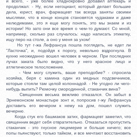
и всего, - уже более хладнокровно добавил аптекарь и
продолжал: - Ну, если негоциант, который делает большие
дела, юрист, врач, фармацевт так всегда заняты своими
мыслями, что в конце концов становятся чудаками и даже
нелюдимами, это я еще могу понять, это мы знаем и из
истории! Но зато они все время о чем-то думают. Со мной,
например, сколько раз случалось: надо написать этикетку,
ищу перо на столе, а оно у меня за ухом!
Но тут г-жа Лефрансуа пошла поглядеть, не едет ли
"Ласточка", и, подойдя к порогу, невольно вздрогнула. В
кухню неожиданно вошел человек в черном. При последних
лучах заката было видно, что у него красное лицо и
атлетическое телосложение.
- Чем могу служить, ваше преподобие? - спросила
хозяйка, беря с камина один из медных подсвечников,
которые стояли там целой колоннадой. - Не угодно ли чего-
нибудь выпить? Рюмочку смородинной, стаканчик вина?
Священник весьма вежливо отказался. Он забыл в
Эрнемонском монастыре зонт и, попросив г-жу Лефрансуа
доставить его вечером к нему на дом, пошел служить
вечерню.
Когда стук его башмаков затих, фармацевт заметил, что
священник ведет себя отвратительно. Отказаться пропустить
стаканчик - это гнусное лицемерие и больше ничего; все
попы пьянствуют, только тайком, и все мечтают восстановить