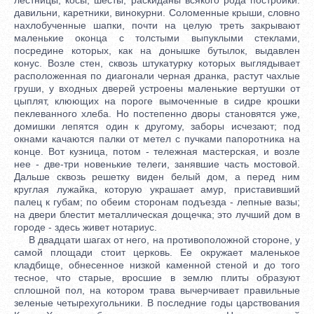
давильни, каретники, винокурни. Соломенные крыши, словно
нахлобученные шапки, почти на целую треть закрывают
маленькие оконца с толстыми выпуклыми стеклами,
посредине которых, как на донышке бутылок, выдавлен
конус. Возле стен, сквозь штукатурку которых выглядывает
расположенная по диагонали черная дранка, растут чахлые
груши, у входных дверей устроены маленькие вертушки от
цыплят, клюющих на пороге вымоченные в сидре крошки
пеклеванного хлеба. Но постепенно дворы становятся уже,
домишки лепятся один к другому, заборы исчезают; под
окнами качаются палки от метел с пучками папоротника на
конце. Вот кузница, потом - тележная мастерская, и возле
нее - две-три новенькие телеги, занявшие часть мостовой.
Дальше сквозь решетку виден белый дом, а перед ним
круглая лужайка, которую украшает амур, приставивший
палец к губам; по обеим сторонам подъезда - лепные вазы;
на двери блестит металлическая дощечка; это лучший дом в
городе - здесь живет нотариус.
В двадцати шагах от него, на противоположной стороне, у
самой площади стоит церковь. Ее окружает маленькое
кладбище, обнесенное низкой каменной стеной и до того
тесное, что старые, вросшие в землю плиты образуют
сплошной пол, на котором трава вычерчивает правильные
зеленые четырехугольники. В последние годы царствования