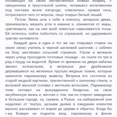
ползающих на своих бесчисленных ножках мокриц. У
священника в треугольной шляпе, читавшего молитвенник
под пихтами возле изгороди, отвалилась правая нога,
потрескался гипс от мороза, лицо покрыл белый лишай.
Потом Эмма шла к себе в комнату, запирала дверь,
принималась мешать угли в камине и, изнемогая от жары,
чувствовала, как на нее всей тяжестью наваливается тоска.
Ей хотелось пойти поболтать со служанкой, но удерживало
чувство неловкости.
Каждый день в один и тот же час открывал ставни на
своих окнах учитель в черной шелковой шапочке; с саблею
на боку шествовал сельский стражник. Утром и вечером
через улицу проходили почтовые лошади - их гнали по три в
ряд к пруду на водопой. Время от времени на двери кабачка
звенел колокольчик, в ветреные дни дребезжали
державшиеся на железных прутьях медные тазики, которые
заменяли парикмахеру вывеску. Витрина его состояла из
старой модной картинки, прилепленной к оконному стеклу, и
восковой женской головки с желтыми волосами. Парикмахер
тоже сетовал на вынужденное безделье, на свою
загубленную жизнь и, мечтая о том, как он откроет заведение
в большом городе, ну, скажем, в Руане, на набережной или
недалеко от театра, целыми днями в ожидании клиентов
мрачно расхаживал от мэрии до церкви и обратно. Когда бы
г-жа Бовари ни подняла взор, парикмахер в феске