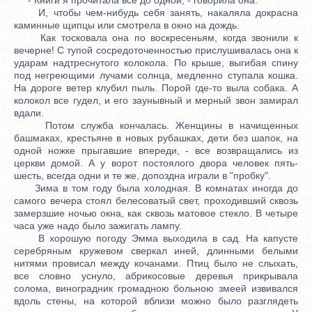
И, чтобы чем-нибудь себя занять, накаляла докрасна
каминные щипцы или смотрела в окно на дождь.
Как тосковала она по воскресеньям, когда звонили к
вечерне! С тупой сосредоточенностью прислушивалась она к
ударам надтреснутого колокола. По крыше, выгибая спину
под негреющими лучами солнца, медленно ступала кошка.
На дороге ветер клубил пыль. Порой где-то выла собака. А
колокол все гудел, и его заунывный и мерный звон замирал
вдали.
Потом служба кончалась. Женщины в начищенных
башмаках, крестьяне в новых рубашках, дети без шапок, на
одной ножке прыгавшие впереди, - все возвращались из
церкви домой. А у ворот постоялого двора человек пять-
шесть, всегда одни и те же, допоздна играли в "пробку".
Зима в том году была холодная. В комнатах иногда до
самого вечера стоял белесоватый свет, проходивший сквозь
замерзшие ночью окна, как сквозь матовое стекло. В четыре
часа уже надо было зажигать лампу.
В хорошую погоду Эмма выходила в сад. На капусте
серебряным кружевом сверкал иней, длинными белыми
нитями провисал между кочанами. Птиц было не слыхать,
все словно уснуло, абрикосовые деревья прикрывала
солома, виноградник громадною больною змеей извивался
вдоль стены, на которой вблизи можно было разглядеть