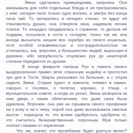
Эмма сделалась привередлива, капризна. Она
заказывала для себя отдельные блюда и не притрагивалась
к ним; сегодня пила только одно молоко, а завтра без конца
пила чай. То запиралась в четырех стенах, то вдруг ей
становилось душно, она отворяла окна, надевала легкие
платья. То нещадно придиралась к служанке, то делала ей
подарки, посылала в гости к соседям; точно так же она
иногда высыпала нищим все серебро из своего кошелька,
хотя особой отзывчивостью и сострадательностью не
отличалась, как, впрочем, и большинство людей, выросших в
деревне, ибо загрубелость отцовских рук до некоторой
степени передается их душам.
В конце февраля папаша Руо в память своего
выздоровления привез зятю отменную индейку и прогостил
три дня в Тосте. Шарль разъезжал по больным, и с отцом
сидела Эмма. Старик курил в комнате, плевал в камин,
говорил о посевах, о телятах, коровах, о птице, о
муниципальном совете, и когда он уехал, Эмма затворила за
ним дверь с таким облегчением, что даже сама была
удивлена. Впрочем, она уже не скрывала своего презрения
ни к кому и ни к чему; порой она даже высказывала смелые
мысли - порицала то, что всеми одобрялось, одобряла то,
что считалось безнравственным, порочным. Муж только
хлопал глазами от изумления.
Что же, значит, это прозябание будет длиться вечно?