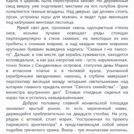
Карла X церковь была перестроена заново. Но деревянный
свод вверху уже подгнивает, местами на его голубом фоне
появляются темные впадины. Над дверью, где должен стоять
орган, устроены хоры для мужчин, и ведет туда звенящая
под каблуками винтовая лестница.
Яркий свет дня, проникая сквозь одноцветные стекла
оков, косыми лучами освещает ряды стоящих
перпендикулярно в стене скамеек; на некоторых из них
прибиты к спинкам коврики, и над каждым таким ковриком
крупными буквами выведена надпись: "Скамья г-на такого-
то". Дальше, в том месте, где корабль суживается, находится
исповедальня, а как раз напротив нее - густо нарумяненная,
точно божок с Сандвичевых островов, статуэтка девы Марии
в атласном платье и в тюлевой вуали, усыпанной
серебряными звездочками; наконец, в глубине завершает
перспективу висящая между четырьмя светильниками над
алтарем главного придела копия "Святого семейства" - "дар
министра внутренних дел". Еловые откидные сиденья на
хорах так и остались невыкрашенными.
Добрую половину главной ионвильской площади
занимает крытый рынок, то есть черепичный навес,
держащийся приблизительно на двадцати столбах. На углу,
рядом с аптекой, стоит мэрия, "построенная по проекту
парижского архитектора" и представляющая собой некое
подобие греческого храма. Внизу - три ионические колонны,