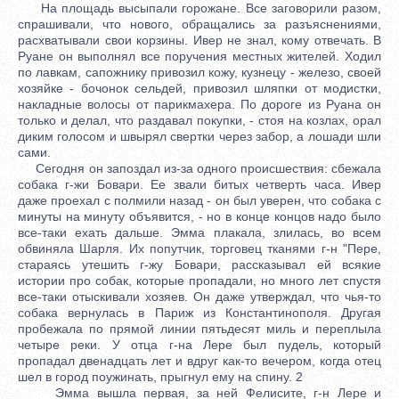
На площадь высыпали горожане. Все заговорили разом,
спрашивали, что нового, обращались за разъяснениями,
расхватывали свои корзины. Ивер не знал, кому отвечать. В
Руане он выполнял все поручения местных жителей. Ходил
по лавкам, сапожнику привозил кожу, кузнецу - железо, своей
хозяйке - бочонок сельдей, привозил шляпки от модистки,
накладные волосы от парикмахера. По дороге из Руана он
только и делал, что раздавал покупки, - стоя на козлах, орал
диким голосом и швырял свертки через забор, а лошади шли
сами.
Сегодня он запоздал из-за одного происшествия: сбежала
собака г-жи Бовари. Ее звали битых четверть часа. Ивер
даже проехал с полмили назад - он был уверен, что собака с
минуты на минуту объявится, - но в конце концов надо было
все-таки ехать дальше. Эмма плакала, злилась, во всем
обвиняла Шарля. Их попутчик, торговец тканями г-н "Пере,
стараясь утешить г-жу Бовари, рассказывал ей всякие
истории про собак, которые пропадали, но много лет спустя
все-таки отыскивали хозяев. Он даже утверждал, что чья-то
собака вернулась в Париж из Константинополя. Другая
пробежала по прямой линии пятьдесят миль и переплыла
четыре реки. У отца г-на Лере был пудель, который
пропадал двенадцать лет и вдруг как-то вечером, когда отец
шел в город поужинать, прыгнул ему на спину. 2
Эмма вышла первая, за ней Фелисите, г-н Лере и