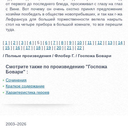
от первого до последнего блюда, просиживал с глазу на глаз
с Вине. Вот почему он очень охотно принял предложение
хозяйки пообедать в обществе новоприбывших, и так как г-жа
Лефрансуа для большей торжественности велела накрыть
стол на четыре прибора в большой комнате, то все перешли
туда.
[
1
] [
2
] [
3
] [
4
] [ 5 ] [
6
] [
7
] [
8
] [
9
] [
10
] [
11
] [
12
] [
13
] [
14
]
[
15
] [
16
] [
17
] [
18
] [
19
] [
20
] [
21
] [
22
]
/ Полные произведения / Флобер Г. / Госпожа Бовари
Смотрите также по произведению "Госпожа
Бовари" :
Сочинения
Краткое содержание
Характеристика героев
2003–2026