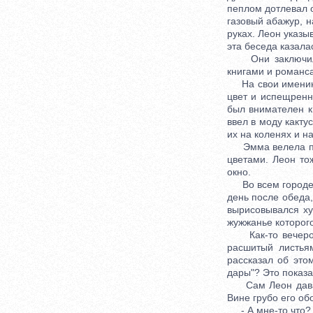
пеплом дотлевал о
газовый абажур, 
руках. Леон указы
эта беседа казала
Они заключили м
книгами и романса
На свои именины 
цвет и испещрен
был внимателен к
ввел в моду какту
их на коленях и н
Эмма велела прид
цветами. Леон то
окно.
Во всем городе б
день после обеда,
вырисовывался ху
жужжанье которого
Как-то вечером,
расшитый листья
рассказал об это
дары"? Это показа
Сам Леон давал п
Вине грубо его об
- А мне-то что? 