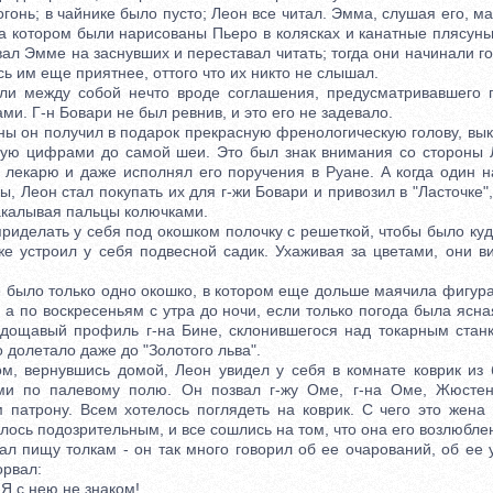
гонь; в чайнике было пусто; Леон все читал. Эмма, слушая его, 
на котором были нарисованы Пьеро в колясках и канатные плясунь
вал Эмме на заснувших и переставал читать; тогда они начинали г
сь им еще приятнее, оттого что их никто не слышал.
ежду собой нечто вроде соглашения, предусматривавшего 
ми. Г-н Бовари не был ревнив, и это его не задевало.
он получил в подарок прекрасную френологическую голову, вы
ную цифрами до самой шеи. Это был знак внимания со стороны 
 лекарю и даже исполнял его поручения в Руане. А когда один
сы, Леон стал покупать их для г-жи Бовари и привозил в "Ласточке"
акалывая пальцы колючками.
елать у себя под окошком полочку с решеткой, чтобы было куда
же устроил у себя подвесной садик. Ухаживая за цветами, они ви
ыло только одно окошко, в котором еще дольше маячила фигура
 а по воскресеньям с утра до ночи, если только погода была ясна
дощавый профиль г-на Бине, склонившегося над токарным стан
 долетало даже до "Золотого льва".
 вернувшись домой, Леон увидел у себя в комнате коврик из б
ми по палевому полю. Он позвал г-жу Оме, г-на Оме, Жюстена,
м патрону. Всем хотелось поглядеть на коврик. С чего это жена 
лось подозрительным, и все сошлись на том, что она его возлюбле
ищу толкам - он так много говорил об ее очарований, об ее ум
орвал:
Я с нею не знаком!