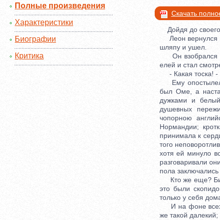
Полные произведения
Скачать полно
Характеристики
Дойдя до своего с
Леон вернулся в к
Биографии
шляпу и ушел.
Критика
Он взобрался на 
елей и стал смотре
- Какая тоска! - г
Ему опостылела ж
был Оме, а наста
дужками и белый
душевных пережи
чопорною англий
Нормандии; кротк
принимала к сердц
того неповоротлив
хотя ей минуло вс
разговаривали они
пола заключались 
Кто же еще? Бине,
это были скопид
только у себя дом
И на фоне всех э
же такой далекий;