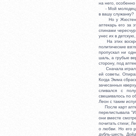
на него, особенно
- Мой молодец что
в вашу служанку?
Но у Жюстена бы
аптекарь его за э
спинами чересчур
унес их в детскую
На этих воскресн
политические взг
пропускал ни одн
шаль, а грубые ве
сторону, под апте
Сначала играли в
ей советы. Опира
Когда Эмма сбрасы
зачесанных кверху
сливался с пол
свешивалось по об
Леон с таким испу
После карт аптек
перелистывала "И
они вместе смотре
почитать стихи; Л
о любви. Но его 
дубль-шесть. Дой