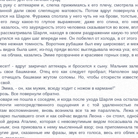
у с аптекарем и, слегка прижимаясь к его плечу, смотрела н
анной дали свою слепящую матовость. Потом вдруг повернула г
лся на Шарле. Фуражка сползла у него чуть не на брови, толстые
его лицу какое-то глупое выражение; даже его спина, его не
 казалось, что заурядность этого человека сказывается во всем, впл
сматривала Шарля, находя в своем раздражении какую-то злоб
утился на один шаг впереди нее. Он побелел от холода, в от этого 
лее нежная томность. Воротник рубашки был ему широковат, и ме
ть видна была шея; из-под пряди волос выглядывала мочка уха; е
 на облака, казались Эмме прозрачнее и красивее горных озер, в 
т! - вдруг закричал аптекарь и бросился к сыну. Мальчик залез
ь свои башмачки. Отец его как следует пробрал; Наполеон за
отчищать башмаки жгутом соломы. Но, чтобы отскрести известк
свой.
мма, - он, как мужик, всюду ходит с ножом в кармане!"
зь. Все повернули обратно.
ари не пошла к соседям, и когда после ухода Шарля она осталас
 почти непосредственного ощущения и с той удаленностью пе
ам воспоминание, вновь возникла все та же параллель. Лежа н
жарко пылавшего огня и как сейчас видела Леона - он стоял, одн
угой держа Аталию, которая с невозмутимым видом посасывала ль
ным; она приковала к нему мысленный взор; она припоминала те
гие дни, сказанные им фразы, звук его голоса, весь его облик 