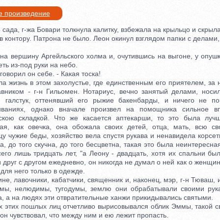
е произведение
ада, г-жа Бовари толкнула калитку, взбежала на крыльцо и скрыла
онтору. Патрона не было. Леон окинул взглядом папки с делами,
вершину Аргейльского холма и, очутившись на выгоне, у опушки
ть из-под руки на небо.
оворил он себе. - Какая тоска!
изнь в этом захолустье, где единственным его приятелем, за 
вником - г-н Гильомен. Нотариус, вечно занятый делами, носи
 галстук, оттенявший его рыжие бакенбарды, и ничего не п
ваниях, однако вначале произвел на помощника сильное в
скою складкой. Что же касается аптекарши, то это была луч
ая, как овечка, она обожала своих детей, отца, мать, всю с
у чужие беды, хозяйство вела спустя рукава и ненавидела корсе
а, до того скучна, до того бесцветна, такая это была неинтересна
его лишь тридцать лет, "а Леону - двадцать, хотя их спальни бы
 друг с другом ежедневно, он никогда не думал о ней как о женщин
для него только в одежде.
 лавочники, кабатчики, священник и, наконец, мэр, г-н Тюваш, и
омы, нелюдимы, тугодумы, землю они обрабатывали своими рука
а, а на людях эти отвратительные ханжи прикидывались святыми.
тих пошлых лиц отчетливо вырисовывался облик Эммы, такой с
 он чувствовал, что между ним и ею лежит пропасть.