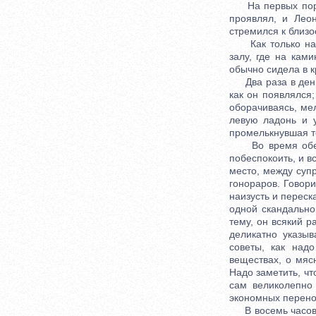
На первых порах
проявлял, и Лео
стремился к близо
Как только наст
залу, где на кам
обычно сидела в к
Два раза в день и
как он появлялся
оборачиваясь, ме
левую ладонь и у
промелькнувшая те
Во время обеда 
побеспокоить, и в
место, между супр
гонораров. Говори
наизусть и переск
одной скандально
тему, он всякий 
деликатно указы
советы, как над
веществах, о мяс
Надо заметить, чт
сам великолепно 
экономных перенос
В восемь часов з