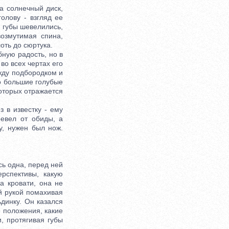
а солнечный диск,
олову - взгляд ее
, губы шевелились,
возмутимая спина,
оть до сюртука.
ную радость, но в
во всех чертах его
жду подбородком и
го большие голубые
которых отражается
 в известку - ему
ревел от обиды, а
у, нужен был нож.
ь одна, перед ней
рспективы, какую
а кровати, она не
ой рукой помахивая
динку. Он казался
 положения, какие
и, протягивая губы