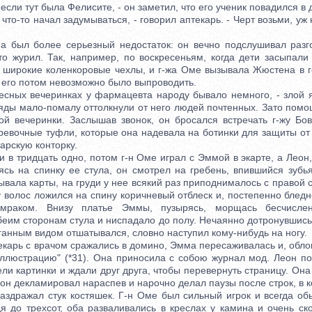
 если тут была Фелисите, - он заметил, что его ученик повадился в 
-то начал задумываться, - говорил аптекарь. - Черт возьми, уж
л более серьезный недостаток: он вечно подслушивал разго
то журил. Так, например, по воскресеньям, когда дети засыпали
 широкие коленкоровые чехлы, и г-жа Оме вызывала Жюстена в г
, его потом невозможно было выпроводить.
ых вечеринках у фармацевта народу бывало немного, - злой я
ляды мало-помалу оттолкнули от него людей почтенных. Зато помо
ой вечеринки. Заслышав звонок, он бросался встречать г-жу Бо
ревочные туфли, которые она надевала на ботинки для защиты от 
карскую конторку.
 тридцать одно, потом г-н Оме играл с Эммой в экарте, а Леон, 
ясь на спинку ее стула, он смотрел на гребень, впившийся зубья
вала карты, на груди у нее всякий раз приподнималось с правой 
 волос ложился на спину коричневый отблеск и, постепенно бледн
умраком. Внизу платье Эммы, пузырясь, морщась бесчислен
еим сторонам стула и ниспадало до полу. Нечаянно дотронувшись
ганным видом отшатывался, словно наступил кому-нибудь на ногу.
арь с врачом сражались в домино, Эмма пересаживалась и, облок
ллюстрацию" (*31). Она приносила с собою журнал мод. Леон по
ли картинки и ждали друг друга, чтобы перевернуть страницу. Она
еон декламировал нараспев и нарочно делал паузы после строк, в 
раздражал стук костяшек. Г-н Оме был сильный игрок и всегда о
дя до трехсот, оба разваливались в креслах у камина и очень ск