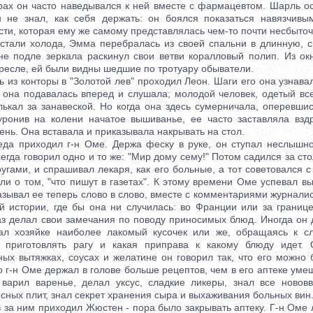
 он часто наведывался к ней вместе с фармацевтом. Шарль ос
н не знал, как себя держать: он боялся показаться навязчивы
сти, которая ему же самому представлялась чем-то почти несбыто
али холода, Эмма перебралась из своей спальни в длинную, с 
ине подле зеркала раскинул свои ветви коралловый полип. Из окн
ресле, ей были видны шедшие по тротуару обыватели.
з конторы в "Золотой лев" проходил Леон. Шаги его она узнавал
; она подавалась вперед и слушала; молодой человек, одетый все
лькал за занавеской. Но когда она здесь сумерничала, оперевши
ронив на колени начатое вышиванье, ее часто заставляла вздр
нь. Она вставала и приказывала накрывать на стол.
приходил г-н Оме. Держа феску в руке, он ступал неслышно,
сегда говорил одно и то же: "Мир дому сему!" Потом садился за ст
угами, и спрашивал лекаря, как его больные, а тот советовался 
ли о том, "что пишут в газетах". К этому времени Оме успевал вы
азывал ее теперь слово в слово, вместе с комментариями журналис
й истории, где бы она ни случилась: во Франции или за границе
раз делал свои замечания по поводу приносимых блюд. Иногда он 
вал хозяйке наиболее лакомый кусочек или же, обращаясь к сл
о приготовлять рагу и какая приправа к какому блюду идет. 
ных вытяжках, соусах и желатине он говорил так, что его можно 
о г-н Оме держал в голове больше рецептов, чем в его аптеке уме
варил варенье, делал уксус, сладкие ликеры, знал все новов
ных плит, знал секрет хранения сыра и выхаживания больных вин
а ним приходил Жюстен - пора было закрывать аптеку. Г-н Оме 