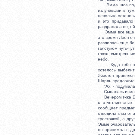
Эмма шла под рук
излучавший в тум
невольно останови
и это придавало 
раздражала ее; ей
Эмма все еще рас
это время Леон оч
разлилась еще бо
галстуком чуть-чу
глаза, смотревшие
небо.
- Куда тебя несе
хотелось выбелит
Жюстен принялся 
Шарль предложил 
"Ах, - подумала Э
Сыпалась изморо
Вечером г-жа Бов
с отчетливостью
сообщает предмет
отводила глаз от 
тросточкой, а др
Эмме очарователь
он принимал в дру