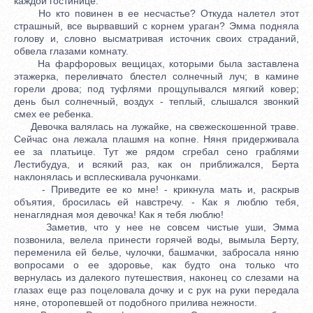
каждой гостинице.
Но кто повинен в ее несчастье? Откуда налетел этот
страшный, все вырвавший с корнем ураган? Эмма подняла
голову и, словно высматривая источник своих страданий,
обвела глазами комнату.
На фарфоровых вещицах, которыми была заставлена
этажерка, переливчато блестел солнечный луч; в камине
горели дрова; под туфлями прощупывался мягкий ковер;
день был солнечный, воздух - теплый, слышался звонкий
смех ее ребенка.
Девочка валялась на лужайке, на свежескошенной траве.
Сейчас она лежала плашмя на копне. Няня придерживала
ее за платьице. Тут же рядом сгребал сено граблями
Лестибудуа, и всякий раз, как он приближался, Берта
наклонялась и всплескивала ручонками.
- Приведите ее ко мне! - крикнула мать и, раскрыв
объятия, бросилась ей навстречу. - Как я люблю тебя,
ненаглядная моя девочка! Как я тебя люблю!
Заметив, что у нее не совсем чистые уши, Эмма
позвонила, велела принести горячей воды, вымыла Берту,
переменила ей белье, чулочки, башмачки, забросала няню
вопросами о ее здоровье, как будто она только что
вернулась из далекого путешествия, наконец со слезами на
глазах еще раз поцеловала дочку и с рук на руки передала
няне, оторопевшей от подобного прилива нежности.