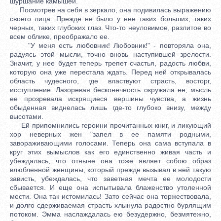
шуршание камышей.
Посмотрев на себя в зеркало, она подивилась выражению
своего лица. Прежде не было у нее таких больших, таких
черных, таких глубоких глаз. Что-то неуловимое, разлитое во
всем облике, преображало ее.
"У меня есть любовник! Любовник!" - повторяла она,
радуясь этой мысли, точно вновь наступившей зрелости.
Значит, у нее будет теперь трепет счастья, радость любви,
которую она уже перестала ждать. Перед ней открывалась
область чудесного, где властвуют страсть, восторг,
исступление. Лазоревая бесконечность окружала ее; мысль
ее прозревала искрящиеся вершины чувства, а жизнь
обыденная виднелась лишь где-то глубоко внизу, между
высотами.
Ей припомнились героини прочитанных книг, и ликующий
хор неверных жен "запел в ее памяти родными,
завораживающими голосами. Теперь она сама вступала в
круг этих вымыслов как его единственно живая часть и
убеждалась, что отныне она тоже являет собою образ
влюбленной женщины, который прежде вызывал в ней такую
зависть, убеждалась, что заветная мечта ее молодости
сбывается. И еще она испытывала блаженство утоленной
мести. Она так истомилась! Зато сейчас она торжествовала,
и долго сдерживаемая страсть хлынула радостно бурлящим
потоком. Эмма наслаждалась ею безудержно, безмятежно,