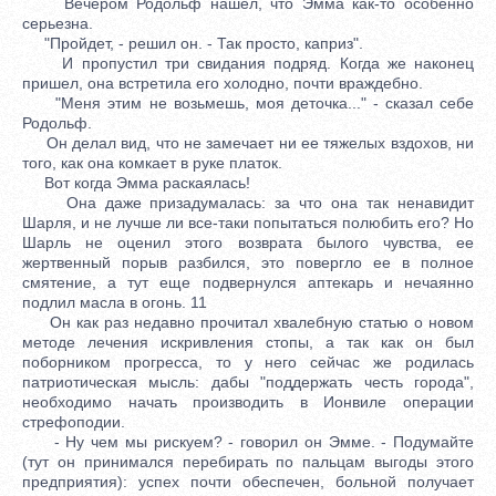
Вечером Родольф нашел, что Эмма как-то особенно
серьезна.
"Пройдет, - решил он. - Так просто, каприз".
И пропустил три свидания подряд. Когда же наконец
пришел, она встретила его холодно, почти враждебно.
"Меня этим не возьмешь, моя деточка..." - сказал себе
Родольф.
Он делал вид, что не замечает ни ее тяжелых вздохов, ни
того, как она комкает в руке платок.
Вот когда Эмма раскаялась!
Она даже призадумалась: за что она так ненавидит
Шарля, и не лучше ли все-таки попытаться полюбить его? Но
Шарль не оценил этого возврата былого чувства, ее
жертвенный порыв разбился, это повергло ее в полное
смятение, а тут еще подвернулся аптекарь и нечаянно
подлил масла в огонь. 11
Он как раз недавно прочитал хвалебную статью о новом
методе лечения искривления стопы, а так как он был
поборником прогресса, то у него сейчас же родилась
патриотическая мысль: дабы "поддержать честь города",
необходимо начать производить в Ионвиле операции
стрефоподии.
- Ну чем мы рискуем? - говорил он Эмме. - Подумайте
(тут он принимался перебирать по пальцам выгоды этого
предприятия): успех почти обеспечен, больной получает