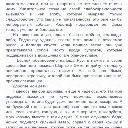
домогательствам, или же, напротив, ее все сильнее тянет к
нему. Унизительное сознание своей слабохарактерности
вызывало в ней злобу, которую умеряло только
сладострастие. Это была не привязанность, это был как бы
непрерывный соблазн. Родольф порабощал ее. Эмма
теперь уже почти боялась его.
На поверхности все, однако, было спокойнее, чем когда-
либо; Родольфу удалось ввести этот роман в желаемое
русло, и полгода спустя, когда пришла весна, они уже
представляли собой что-то вроде супругов, которые
поддерживают в домашнем очаге ровное пламя.
Весной обыкновенно папаша Руо, в память о своей
сросшейся ноге посылал Шарлю и Эмме индейку. К подарку
неизменно прилагалось письмо. На сей раз Эмма,
перерезав веревочку, которой оно было привязано к корзине,
прочла следующее:
"Дорогие мои дети!
Надеюсь, вы оба здоровы, и еще я надеюсь, что эта моя
индейка окажется не хуже прежних; осмеливаюсь
утверждать, что она будет даже понежнее, да и пожирнее. А
на будущий год я для разнообразия пришлю вам индюка
или, если хотите, каплуна, а вы мне верните, пожалуйста,
мою корзину вместе с теми двумя. У меня случилась беда:
ночью поднялся сильный ветер, сорвал с сарая крышу и
забросил на деревья. Урожай тоже не так чтобы уж очень