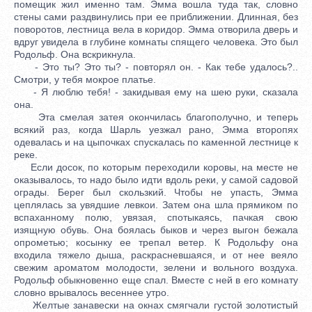
помещик жил именно там. Эмма вошла туда так, словно
стены сами раздвинулись при ее приближении. Длинная, без
поворотов, лестница вела в коридор. Эмма отворила дверь и
вдруг увидела в глубине комнаты спящего человека. Это был
Родольф. Она вскрикнула.
- Это ты? Это ты? - повторял он. - Как тебе удалось?..
Смотри, у тебя мокрое платье.
- Я люблю тебя! - закидывая ему на шею руки, сказала
она.
Эта смелая затея окончилась благополучно, и теперь
всякий раз, когда Шарль уезжал рано, Эмма второпях
одевалась и на цыпочках спускалась по каменной лестнице к
реке.
Если досок, по которым переходили коровы, на месте не
оказывалось, то надо было идти вдоль реки, у самой садовой
ограды. Берег был скользкий. Чтобы не упасть, Эмма
цеплялась за увядшие левкои. Затем она шла прямиком по
вспаханному полю, увязая, спотыкаясь, пачкая свою
изящную обувь. Она боялась быков и через выгон бежала
опрометью; косынку ее трепал ветер. К Родольфу она
входила тяжело дыша, раскрасневшаяся, и от нее веяло
свежим ароматом молодости, зелени и вольного воздуха.
Родольф обыкновенно еще спал. Вместе с ней в его комнату
словно врывалось весеннее утро.
Желтые занавески на окнах смягчали густой золотистый