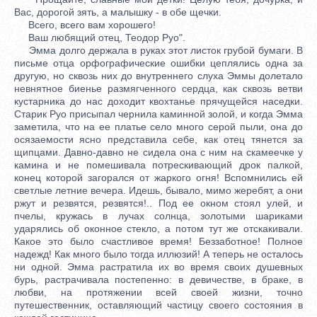
Вас, дорогой зять, а малышку - в обе щечки.
Всего, всего вам хорошего!
Ваш любящий отец, Теодор Руо".
Эмма долго держала в руках этот листок грубой бумаги. В
письме отца орфографические ошибки цеплялись одна за
другую, но сквозь них до внутреннего слуха Эммы долетало
невнятное биенье размягченного сердца, как сквозь ветви
кустарника до нас доходит квохтанье прячущейся наседки.
Старик Руо присыпал чернила каминной золой, и когда Эмма
заметила, что на ее платье село много серой пыли, она до
осязаемости ясно представила себе, как отец тянется за
щипцами. Давно-давно не сидела она с ним на скамеечке у
камина и не помешивала потрескивающий дрок палкой,
конец которой загорался от жаркого огня! Вспомнились ей
светлые летние вечера. Идешь, бывало, мимо жеребят, а они
ржут и резвятся, резвятся!.. Под ее окном стоял улей, и
пчелы, кружась в лучах солнца, золотыми шариками
ударялись об оконное стекло, а потом тут же отскакивали.
Какое это было счастливое время! Беззаботное! Полное
надежд! Как много было тогда иллюзий! А теперь не осталось
ни одной. Эмма растратила их во время своих душевных
бурь, растрачивала постепенно: в девичестве, в браке, в
любви, на протяжении всей своей жизни, точно
путешественник, оставляющий частицу своего состояния в