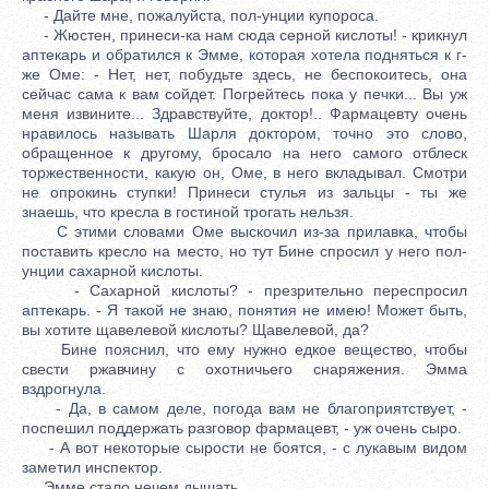
- Дайте мне, пожалуйста, пол-унции купороса.
- Жюстен, принеси-ка нам сюда серной кислоты! - крикнул
аптекарь и обратился к Эмме, которая хотела подняться к г-
же Оме: - Нет, нет, побудьте здесь, не беспокоитесь, она
сейчас сама к вам сойдет. Погрейтесь пока у печки... Вы уж
меня извините... Здравствуйте, доктор!.. Фармацевту очень
нравилось называть Шарля доктором, точно это слово,
обращенное к другому, бросало на него самого отблеск
торжественности, какую он, Оме, в него вкладывал. Смотри
не опрокинь ступки! Принеси стулья из зальцы - ты же
знаешь, что кресла в гостиной трогать нельзя.
С этими словами Оме выскочил из-за прилавка, чтобы
поставить кресло на место, но тут Бине спросил у него пол-
унции сахарной кислоты.
- Сахарной кислоты? - презрительно переспросил
аптекарь. - Я такой не знаю, понятия не имею! Может быть,
вы хотите щавелевой кислоты? Щавелевой, да?
Бине пояснил, что ему нужно едкое вещество, чтобы
свести ржавчину с охотничьего снаряжения. Эмма
вздрогнула.
- Да, в самом деле, погода вам не благоприятствует, -
поспешил поддержать разговор фармацевт, - уж очень сыро.
- А вот некоторые сырости не боятся, - с лукавым видом
заметил инспектор.
Эмме стало нечем дышать.