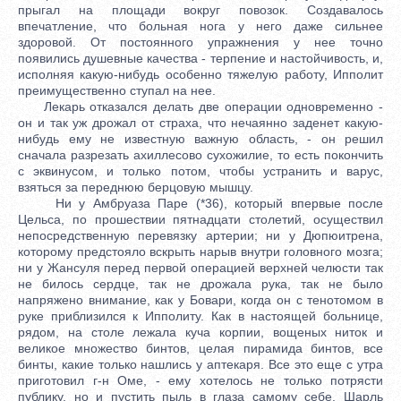
прыгал на площади вокруг повозок. Создавалось
впечатление, что больная нога у него даже сильнее
здоровой. От постоянного упражнения у нее точно
появились душевные качества - терпение и настойчивость, и,
исполняя какую-нибудь особенно тяжелую работу, Ипполит
преимущественно ступал на нее.
Лекарь отказался делать две операции одновременно -
он и так уж дрожал от страха, что нечаянно заденет какую-
нибудь ему не известную важную область, - он решил
сначала разрезать ахиллесово сухожилие, то есть покончить
с эквинусом, и только потом, чтобы устранить и варус,
взяться за переднюю берцовую мышцу.
Ни у Амбруаза Паре (*36), который впервые после
Цельса, по прошествии пятнадцати столетий, осуществил
непосредственную перевязку артерии; ни у Дюпюитрена,
которому предстояло вскрыть нарыв внутри головного мозга;
ни у Жансуля перед первой операцией верхней челюсти так
не билось сердце, так не дрожала рука, так не было
напряжено внимание, как у Бовари, когда он с тенотомом в
руке приблизился к Ипполиту. Как в настоящей больнице,
рядом, на столе лежала куча корпии, вощеных ниток и
великое множество бинтов, целая пирамида бинтов, все
бинты, какие только нашлись у аптекаря. Все это еще с утра
приготовил г-н Оме, - ему хотелось не только потрясти
публику, но и пустить пыль в глаза самому себе. Шарль