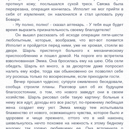
проткнул кожу; послышался сухой треск. Связка была
перерезана, операция кончилась. Ипполит не мог прийти в
себя от изумления; он наклонился и стал целовать руку
Бовари.
- Ну полно, полно! - сказал аптекарь. - У тебя еще будет
время выразить признательность своему благодетелю!
Он вышел рассказать об исходе операции пяти-шести
любопытным, которые, вообразив, что вот-вот появится
Ипполит и пройдется перед ними, уже не хромая, стояли во
дворе. Шарль пристегнул больного к механическому
приспособлению и пошел домой. На пороге его встретила
взволнованная Эмма. Она бросилась ему на шею. Оба сели
обедать. Шарль ел много, а за десертом даже попросил
налить ему кофе, тогда как обыкновенно он позволял себе
эту роскошь только по воскресеньям, если приходили гости.
Вечер прошел чудесно; супруги оживленно беседовали,
сообща строили планы. Разговор шел об их будущем
благосостоянии, о том, что нового заведут они в своем
хозяйстве. Шарль рисовал себе такую картину: больные к
нему все идут, доходы его все растут, по-прежнему любящая
жена создает ему уют. Эмма между тем испытывала
блаженство от нового, освежающего чувства, которое было и
здоровее и чище прежнего, оттого что в ней наконец
шевельнулось нечто похожее на нежность к этому бедному
малому, так горячо любившему ее. Она вспомнила о