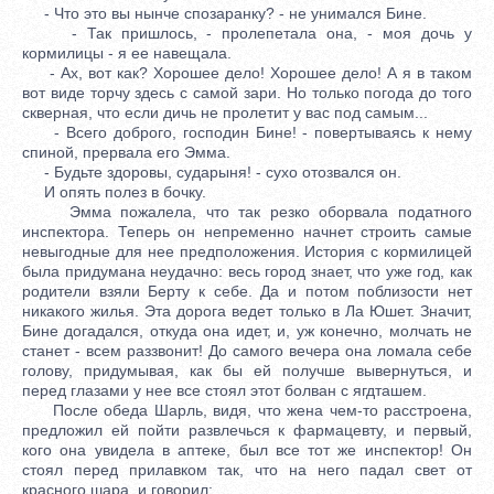
- Что это вы нынче спозаранку? - не унимался Бине.
- Так пришлось, - пролепетала она, - моя дочь у
кормилицы - я ее навещала.
- Ах, вот как? Хорошее дело! Хорошее дело! А я в таком
вот виде торчу здесь с самой зари. Но только погода до того
скверная, что если дичь не пролетит у вас под самым...
- Всего доброго, господин Бине! - повертываясь к нему
спиной, прервала его Эмма.
- Будьте здоровы, сударыня! - сухо отозвался он.
И опять полез в бочку.
Эмма пожалела, что так резко оборвала податного
инспектора. Теперь он непременно начнет строить самые
невыгодные для нее предположения. История с кормилицей
была придумана неудачно: весь город знает, что уже год, как
родители взяли Берту к себе. Да и потом поблизости нет
никакого жилья. Эта дорога ведет только в Ла Юшет. Значит,
Бине догадался, откуда она идет, и, уж конечно, молчать не
станет - всем раззвонит! До самого вечера она ломала себе
голову, придумывая, как бы ей получше вывернуться, и
перед глазами у нее все стоял этот болван с ягдташем.
После обеда Шарль, видя, что жена чем-то расстроена,
предложил ей пойти развлечься к фармацевту, и первый,
кого она увидела в аптеке, был все тот же инспектор! Он
стоял перед прилавком так, что на него падал свет от
красного шара, и говорил: