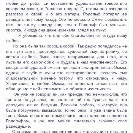
любви до гроба. Ей доставляло удовольствие говорить о
вечернем звоне, о "голосах природы", потом она заводила
разговор о своей и о его матери. Родольф потерял ее
двадцать лет тому назад. Это не мешало Эмме сюсюкать с
ним по этому поводу так, точно Родольф был мальчик-
сиротка. Иногда она даже изрекала, глядя на луну:
- Я убеждена, что они обе благословляют оттуда нашу
любовь.
Но она была так хороша собой! Так редко попадалось на
его пути столь простодушное существо! Ему, ветренику, ее
чистая любовь была внове; непривычная для него, она
льстила его самолюбию и будила в нем чувственность. Его
мещанский здравый смысл презирал восторженность Эммы,
однако в глубине души эта восторженность казалась ему
очаровательной именно потому, что относилась к нему.
Уверившись в любви Эммы, он перестал стесняться, его
обращение с ней неприметным образом изменилось.
Он уже не говорил ей, как прежде, тех нежных слов, что
трогали ее до слез, не расточал ей тех бурных ласк, что
доводили ее до безумия. Великая любовь, в которую она
была погружена, высыхала, точно река, и уже видна была
тина. Эмма не хотела этому верить, она стала еще нежнее с
Родольфом, а он все менее тщательно скрывал свое
равнодушие.
Она сама не знала, жалеет ли она, что уступила тогда его