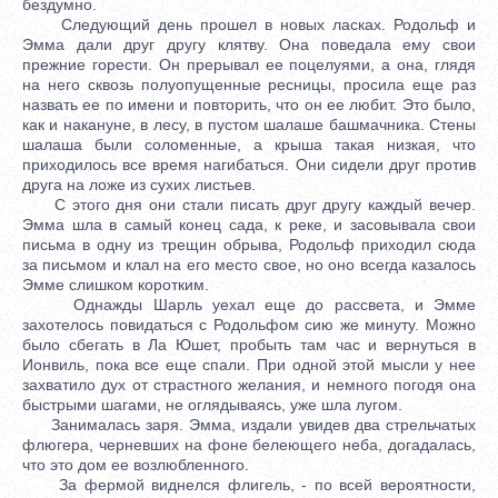
бездумно.
Следующий день прошел в новых ласках. Родольф и
Эмма дали друг другу клятву. Она поведала ему свои
прежние горести. Он прерывал ее поцелуями, а она, глядя
на него сквозь полуопущенные ресницы, просила еще раз
назвать ее по имени и повторить, что он ее любит. Это было,
как и накануне, в лесу, в пустом шалаше башмачника. Стены
шалаша были соломенные, а крыша такая низкая, что
приходилось все время нагибаться. Они сидели друг против
друга на ложе из сухих листьев.
С этого дня они стали писать друг другу каждый вечер.
Эмма шла в самый конец сада, к реке, и засовывала свои
письма в одну из трещин обрыва, Родольф приходил сюда
за письмом и клал на его место свое, но оно всегда казалось
Эмме слишком коротким.
Однажды Шарль уехал еще до рассвета, и Эмме
захотелось повидаться с Родольфом сию же минуту. Можно
было сбегать в Ла Юшет, пробыть там час и вернуться в
Ионвиль, пока все еще спали. При одной этой мысли у нее
захватило дух от страстного желания, и немного погодя она
быстрыми шагами, не оглядываясь, уже шла лугом.
Занималась заря. Эмма, издали увидев два стрельчатых
флюгера, черневших на фоне белеющего неба, догадалась,
что это дом ее возлюбленного.
За фермой виднелся флигель, - по всей вероятности,