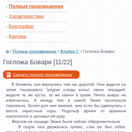
Полные произведения
Характеристики
Биографии
Критика
/
Полные произведения
/
Флобер Г.
/
Госпожа Бовари
Госпожа Бовари [11/22]
Скачать полное произведение
В Ионвиль они вернулись тою же дорогой. Они видели на
грязи тянувшиеся "рядом следы копыт своих лошадей,
видели те же кусты, те же камни в траве. Ничто вокруг не
изменилось. А между тем в самой Эмме произошла
перемена, более для нее важная, чем если бы сдвинулись с
места окрестные горы. Родольф время от времени
наклонялся и целовал ей руку.
Верхом на лошади Эмма была сейчас обворожительна.
В седле она держалась прямо, стан ее был гибок,
согнутое колено лежало на гриве, лицо слегка раскраснелось