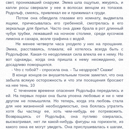
свет, проникавший снаружи. Эмма шла ощупью, жмурясь, и
капли росы сверкали у нее в волосах венцом из топазов.
Родольф, смеясь, привлекал ее и прижимал к груди.
Потом она обводила глазами его комнату, выдвигала
ящики, причесывалась его гребенкой, смотрелась в его
зеркальце для бритья. Часто она даже брала в рот длинный
чубук трубки, лежавшей на ночном столике, среди кусочков
лимона и сахара, возле графина с водой.
Не менее четверти часа уходило у них на прощание.
Эмма, расставаясь, плакала; ей хотелось всегда быть с
Родольфом. Какая-то неодолимая сила влекла ее к нему. Но
вот однажды, когда она пришла к нему неожиданно, он
досадливо поморщился.
- Что с тобой? - спросила она. - Ты нездоров? Скажи!
В конце концов он внушительным тоном заметил, что она
забыла всякую осторожность и что эти посещения бросают
на нее тень. 10
С течением времени опасения Родольфа передались и
ей. На первых порах она была упоена любовью и ни о чем
другом не помышляла. Но теперь, когда эта любовь стала
для нее жизненной необходимостью, она боялась утратить
хотя бы частицу ее, хоть чем-нибудь ее потревожить.
Возвращаясь от Родольфа, она пугливо озиралась,
высматривая, нет ли какой-нибудь фигуры на горизонте, из
какого окна ее могут увидеть. Она прислушивалась к шагам,