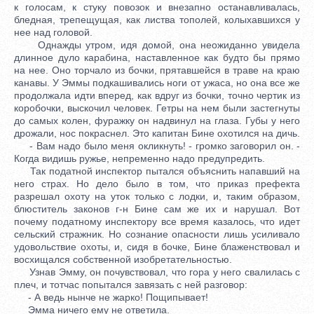
к голосам, к стуку повозок и внезапно останавливалась,
бледная, трепещущая, как листва тополей, колыхавшихся у
нее над головой.
Однажды утром, идя домой, она неожиданно увидела
длинное дуло карабина, наставленное как будто бы прямо
на нее. Оно торчало из бочки, прятавшейся в траве на краю
канавы. У Эммы подкашивались ноги от ужаса, но она все же
продолжала идти вперед, как вдруг из бочки, точно чертик из
коробочки, выскочил человек. Гетры на нем были застегнуты
до самых колен, фуражку он надвинул на глаза. Губы у него
дрожали, нос покраснел. Это капитан Бине охотился на дичь.
- Вам надо было меня окликнуть! - громко заговорил он. -
Когда видишь ружье, непременно надо предупредить.
Так податной инспектор пытался объяснить напавший на
него страх. Но дело было в том, что приказ префекта
разрешал охоту на уток только с лодки, и, таким образом,
блюститель законов г-н Бине сам же их и нарушал. Вот
почему податному инспектору все время казалось, что идет
сельский стражник. Но сознание опасности лишь усиливало
удовольствие охоты, и, сидя в бочке, Бине блаженствовал и
восхищался собственной изобретательностью.
Узнав Эмму, он почувствовал, что гора у него свалилась с
плеч, и тотчас попытался завязать с ней разговор:
- А ведь нынче не жарко! Пощипывает!
Эмма ничего ему не ответила.