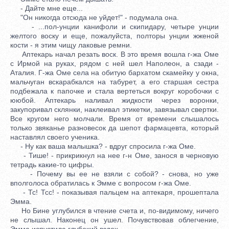
- Дайте мне еще...
"Он никогда отсюда не уйдет!" - подумала она.
- ...пол-унции канифоли и скипидару, четыре унции
желтого воску и еще, пожалуйста, полторы унции жженой
кости - я этим чищу лаковые ремни.
Аптекарь начал резать воск. В это время вошла г-жа Оме
с Ирмой на руках, рядом с ней шел Наполеон, а сзади -
Аталия. Г-жа Оме села на обитую бархатом скамейку у окна,
мальчуган вскарабкался на табурет, а его старшая сестра
подбежала к папочке и стала вертеться вокруг коробочки с
ююбой. Аптекарь наливал жидкости через воронки,
закупоривал склянки, наклеивал этикетки, завязывал свертки.
Все кругом него молчали. Время от времени слышалось
только звяканье разновесок да шепот фармацевта, который
наставлял своего ученика.
- Ну как ваша малышка? - вдруг спросила г-жа Оме.
- Тише! - прикрикнул на нее г-н Оме, занося в черновую
тетрадь какие-то цифры.
- Почему вы ее не взяли с собой? - снова, но уже
вполголоса обратилась к Эмме с вопросом г-жа Оме.
- Тс! Тсс! - показывая пальцем на аптекаря, прошептала
Эмма.
Но Бине углубился в чтение счета и, по-видимому, ничего
не слышал. Наконец он ушел. Почувствовав облегчение,
Эмма испустила глубокий вздох.