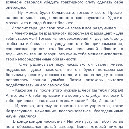
всячески старался убедить трактирного слугу сделать себе
операцию:
- Ну, может, будет больновато, только и всего. Просто-
напросто укол, вроде легонького кровопускания. Удалить
мозоль и то иногда бывает больнее.
Ипполит таращил свои глупые глаза в все раздумывал.
- Мне-то ведь безразлично! - продолжал фармацевт. - Для
тебя стараемся! Только из человеколюбия! Я, друг мой, хочу,
чтобы ты избавился от уродующего тебя прихрамывания,
сопровождающегося колебанием поясничной области, а
ведь, что ты там ни говори, это очень тебе мешает исполнять
твои непосредственные обязанности.
Оме расписывал ему, насколько он станет живее,
подвижнее, даже намекал, что он будет пользоваться
большим успехом у женского пола, и тогда на лице у конюха
появлялась сонная улыбка. Затем аптекарь пытался
подействовать на его самолюбие:
- Какой же ты после этого мужчина, черт бы тебя побрал!
А что, если б тебя призвали на военную службу, что, если б
тебе пришлось сражаться под знаменами?.. Эх, Ипполит!
И, заявив, что ему не понятно такое упрямство, такое
безрассудное нежелание воспользоваться благодеяниями
науки, удалялся.
В конце концов несчастный Ипполит уступил, ибо против
него образовался целый заговор. Бине, который никогда