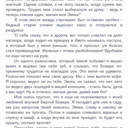
знатный. Одним словом, я не могу сказать, когда сумею вас
проведать. Трудно мне стало выбираться из дому, - ведь я
теперь совсем один, милая моя Эмма!"
В этом месте между строчками был оставлен пробел -
бедный старик словно выронил перо и погрузился в
раздумье.
"О себе скажу, что я здоров, вот только схватил на днях
насморк, когда ездил на ярмарку в Ивето нанимать пастуха,
а который был у меня раньше, того я прогнал: уж больно
стел привередлив. Мученье с этими разбойниками! Вдобавок
он еще нечист на руку.
От одного разносчика, который зимой побывал в ваших
краях и вырвал там себе зуб, я слышал, что Бовари по-
прежнему трудится не покладая рук. Это меня не удивило.
Разносчик показал мне свою десну. Мы с ним выпили кофе.
Я спросил, видел ли он тебя, Эмма; он сказал, что нет, зато
он видел двух лошадей в вашей конюшне, - стало быть, дела
у вас идут. Ну и отлично, милые детки, давай вам бог!
Мне очень грустно, что я еще не познакомился с моей
любимой внучкой Бертой Бовари. Я посадил для нее в саду,
как раз напротив твоей комнаты, Эмма, сливу и никому не
позволяю ее трогать. Потом я наварю сливового варенья и
спрячу в шкаф, а когда внучка ко мне приедет, то будет его
кушать, сколько захочет.
Прощайте, славные мои детки! Целую тебя, дочурка, и