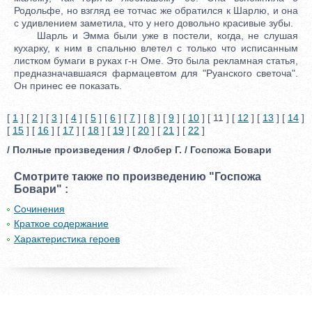
Родольфе, но взгляд ее тотчас же обратился к Шарлю, и она
с удивлением заметила, что у него довольно красивые зубы.
Шарль и Эмма были уже в постели, когда, не слушая
кухарку, к ним в спальню влетел с только что исписанным
листком бумаги в руках г-н Оме. Это была рекламная статья,
предназначавшаяся фармацевтом для "Руанского светоча".
Он принес ее показать.
[
1
] [
2
] [
3
] [
4
] [
5
] [
6
] [
7
] [
8
] [
9
] [
10
] [ 11 ] [
12
] [
13
] [
14
]
[
15
] [
16
] [
17
] [
18
] [
19
] [
20
] [
21
] [
22
]
/ Полные произведения / Флобер Г. / Госпожа Бовари
Смотрите также по произведению "Госпожа
Бовари" :
Сочинения
Краткое содержание
Характеристика героев