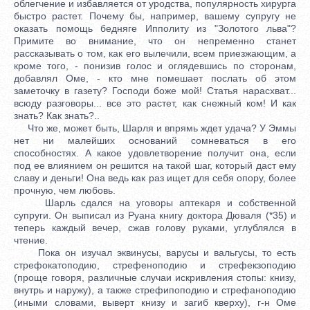
облегчение и избавляется от уродства, популярность хирурга
быстро растет. Почему бы, например, вашему супругу не
оказать помощь бедняге Ипполиту из "Золотого льва"?
Примите во внимание, что он непременно станет
рассказывать о том, как его вылечили, всем приезжающим, а
кроме того, - понизив голос и оглядевшись по сторонам,
добавлял Оме, - кто мне помешает послать об этом
заметочку в газету? Господи боже мой! Статья нарасхват...
всюду разговоры... все это растет, как снежный ком! И как
знать? Как знать?..
Что же, может быть, Шарля и впрямь ждет удача? У Эммы
нет ни малейших оснований сомневаться в его
способностях. А какое удовлетворение получит она, если
под ее влиянием он решится на такой шаг, который даст ему
славу и деньги! Она ведь как раз ищет для себя опору, более
прочную, чем любовь.
Шарль сдался на уговоры аптекаря и собственной
супруги. Он выписал из Руана книгу доктора Дюваля (*35) и
теперь каждый вечер, сжав голову руками, углублялся в
чтение.
Пока он изучал эквинусы, варусы и вальгусы, то есть
стрефокатоподию, стрефеноподию и стрефекзоподию
(проще говоря, различные случаи искривления стопы: книзу,
внутрь и наружу), а также стрефипоподию и стрефаноподию
(иными словами, выверт книзу и загиб кверху), г-н Оме