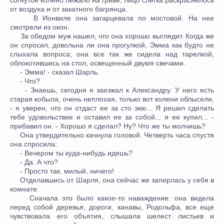
от воздуха и от закатного багрянца.
В Ионвиле она загарцевала по мостовой. На нее
смотрели из окон.
За обедом муж нашел, что она хорошо выглядит. Когда же
он спросил, довольна ли она прогулкой, Эмма как будто не
слыхала вопроса; она все так же сидела над тарелкой,
облокотившись на стол, освещенный двумя свечами.
- Эмма! - сказал Шарль.
- Что?
- Знаешь, сегодня я заезжал к Александру. У него есть
старая кобыла, очень неплохая, только вот колени облысели,
- я уверен, что он отдаст ее за сто экю... Я решил сделать
тебе удовольствие и оставил ее за собой... я ее купил... -
прибавил он. - Хорошо я сделал? Ну? Что же ты молчишь?
Она утвердительно качнула головой. Четверть часа спустя
она спросила:
- Вечером ты куда-нибудь идешь?
- Да. А что?
- Просто так, милый, ничего!
Отделавшись от Шарля, она сейчас же заперлась у себя в
комнате.
Сначала это было какое-то наваждение: она видела
перед собой деревья, дороги, канавы, Родольфа, все еще
чувствовала его объятия, слышала шелест листьев и