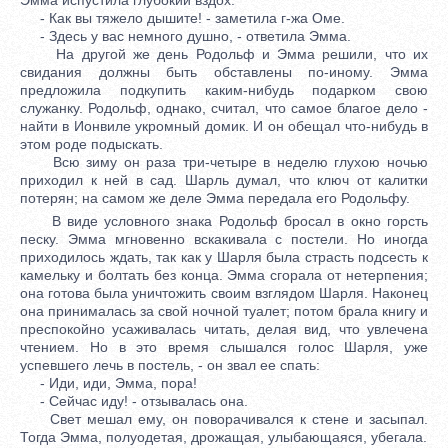
- Как вы тяжело дышите! - заметила г-жа Оме.
- Здесь у вас немного душно, - ответила Эмма.
На другой же день Родольф и Эмма решили, что их
свидания должны быть обставлены по-иному. Эмма
предложила подкупить каким-нибудь подарком свою
служанку. Родольф, однако, считал, что самое благое дело -
найти в Ионвиле укромный домик. И он обещал что-нибудь в
этом роде подыскать.
Всю зиму он раза три-четыре в неделю глухою ночью
приходил к ней в сад. Шарль думал, что ключ от калитки
потерян; на самом же деле Эмма передала его Родольфу.
В виде условного знака Родольф бросал в окно горсть
песку. Эмма мгновенно вскакивала с постели. Но иногда
приходилось ждать, так как у Шарля была страсть подсесть к
камельку и болтать без конца. Эмма сгорала от нетерпения;
она готова была уничтожить своим взглядом Шарля. Наконец
она принималась за свой ночной туалет; потом брала книгу и
преспокойно усаживалась читать, делая вид, что увлечена
чтением. Но в это время слышался голос Шарля, уже
успевшего лечь в постель, - он звал ее спать:
- Иди, иди, Эмма, пора!
- Сейчас иду! - отзывалась она.
Свет мешал ему, он поворачивался к стене и засыпал.
Тогда Эмма, полуодетая, дрожащая, улыбающаяся, убегала.