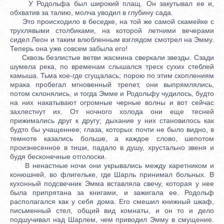
У Родольфа был широкий плащ. Он закутывал ее и,
обхватив за талию, молча уводил в глубину сада.
Это происходило в беседке, на той же самой скамейке с
трухлявыми столбиками, на которой летними вечерами
сидел Леон и таким влюбленным взглядом смотрел на Эмму.
Теперь она уже совсем забыла его!
Сквозь безлистые ветви жасмина сверкали звезды. Сзади
шумела река, по временам слышался треск сухих стеблей
камыша. Тьма кое-где сгущалась; порою по этим скоплениям
мрака пробегал мгновенный трепет, они выпрямлялись,
потом склонялись, и тогда Эмме и Родольфу чудилось, будто
на них накатывают огромные черные волны и вот сейчас
захлестнут их. От ночного холода они еще тесней
прижимались друг к другу; дыхание у них становилось как
будто бы учащеннее; глаза, которых почти не было видно, в
темноте казались больше, а каждое слово, шепотом
произнесенное в тиши, падало в душу, хрустально звеня и
будя бесконечные отголоски.
В ненастные ночи они укрывались между каретником и
конюшней, во флигельке, где Шарль принимал больных. В
кухонный подсвечник Эмма вставляла свечу, которая у нее
была припрятана за книгами, и зажигала ее. Родольф
располагался как у себя дома. Его смешил книжный шкаф,
письменный стел, общий вид комнаты, и он то и дело
подшучивал над Шарлем, чем приводил Эмму в смущение.