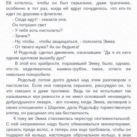
Ей хотелось, чтобы он был серьезнее, даже трагичнее,
особенно в тот раз, когда ей вдруг почудилось, что кто-то
идет по дорожке к флигелю.
- Сюда идут! - сказала она.
Он потушил свет.
- У тебя есть пистолеты?
- Зачем?
- Ну, чтобы... чтобы защищаться, - пояснила Эмма.
- От твоего мужа? Ах он бедняга!
И Родольф сделал движение, означавшее: "Да я из него
одним щелчком вышибу дух!"
В этой его храбрости, поразившей Эмму, было, однако,
что-то неделикатное, наивно-грубое, такое, отчего ее
невольно покоробило.
Родольф потом долго думал над этим разговором о
пистолетах. Если она говорила серьезно, рассуждал он, то
это смешно и даже противно. Ведь он не испытывал так
называемых мук ревности и не имел оснований ненавидеть
добродушного лекаря, - вот почему, когда Эмма, заговорив о
своих отношениях с Шарлем, дала Родольфу торжественную
клятву, он расценил это как бестактность.
К тому же Эмма становилась чересчур сентиментальной.
С пей непременно надо было обмениваться миниатюрами,
срезать пряди волос, а теперь она еще требовала, чтобы он
подарил ей кольцо, настоящее обручальное кольцо, в знак