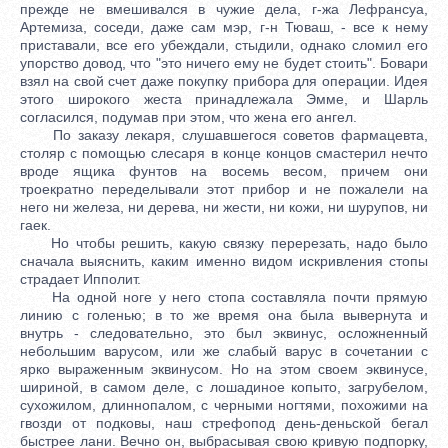
прежде не вмешивался в чужие дела, г-жа Лефрансуа,
Артемиза, соседи, даже сам мэр, г-н Тюваш, - все к нему
приставали, все его убеждали, стыдили, однако сломил его
упорство довод, что "это ничего ему не будет стоить". Бовари
взял на свой счет даже покупку прибора для операции. Идея
этого широкого жеста принадлежала Эмме, и Шарль
согласился, подумав при этом, что жена его ангел.
По заказу лекаря, слушавшегося советов фармацевта,
столяр с помощью слесаря в конце концов смастерил нечто
вроде ящика фунтов на восемь весом, причем они
троекратно переделывали этот прибор и не пожалели на
него ни железа, ни дерева, ни жести, ни кожи, ни шурупов, ни
гаек.
Но чтобы решить, какую связку перерезать, надо было
сначала выяснить, каким именно видом искривления стопы
страдает Ипполит.
На одной ноге у него стопа составляла почти прямую
линию с голенью; в то же время она была вывернута и
внутрь - следовательно, это был эквинус, осложненный
небольшим варусом, или же слабый варус в сочетании с
ярко выраженным эквинусом. Но на этом своем эквинусе,
шириной, в самом деле, с лошадиное копыто, загрубелом,
сухожилом, длиннопалом, с черными ногтями, похожими на
гвозди от подковы, наш стрефопод день-деньской бегал
быстрее лани. Вечно он, выбрасывая свою кривую подпорку,