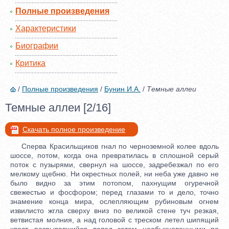
Полные произведения
Характеристики
Биографии
Критика
/
Полные произведения
/
Бунин И.А.
/
Темные аллеи
Темные аллеи [2/16]
Скачать полное произведение
Сперва Красильщиков гнал по черноземной колее вдоль
шоссе, потом, когда она превратилась в сплошной серый
поток с пузырями, свернул на шоссе, задребезжал по его
мелкому щебню. Ни окрестных полей, ни неба уже давно не
было видно за этим потопом, пахнущим огуречной
свежестью и фосфором; перед глазами то и дело, точно
знамение конца мира, ослепляющим рубиновым огнем
извилисто жгла сверху вниз по великой стене туч резкая,
ветвистая молния, а над головой с треском летел шипящий
хвост, разрывавшийся вслед затем необыкновенными по