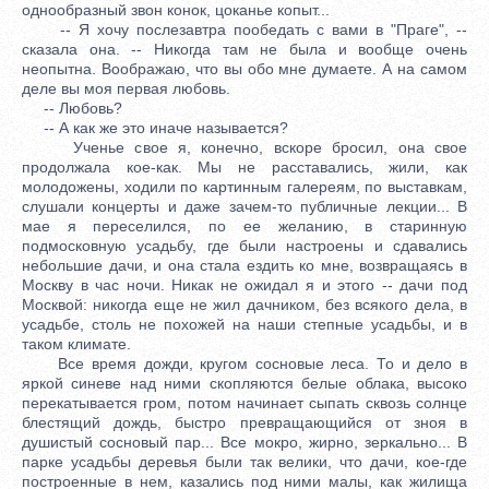
однообразный звон конок, цоканье копыт...
-- Я хочу послезавтра пообедать с вами в "Праге", --
сказала она. -- Никогда там не была и вообще очень
неопытна. Воображаю, что вы обо мне думаете. А на самом
деле вы моя первая любовь.
-- Любовь?
-- А как же это иначе называется?
Ученье свое я, конечно, вскоре бросил, она свое
продолжала кое-как. Мы не расставались, жили, как
молодожены, ходили по картинным галереям, по выставкам,
слушали концерты и даже зачем-то публичные лекции... В
мае я переселился, по ее желанию, в старинную
подмосковную усадьбу, где были настроены и сдавались
небольшие дачи, и она стала ездить ко мне, возвращаясь в
Москву в час ночи. Никак не ожидал я и этого -- дачи под
Москвой: никогда еще не жил дачником, без всякого дела, в
усадьбе, столь не похожей на наши степные усадьбы, и в
таком климате.
Все время дожди, кругом сосновые леса. То и дело в
яркой синеве над ними скопляются белые облака, высоко
перекатывается гром, потом начинает сыпать сквозь солнце
блестящий дождь, быстро превращающийся от зноя в
душистый сосновый пар... Все мокро, жирно, зеркально... В
парке усадьбы деревья были так велики, что дачи, кое-где
построенные в нем, казались под ними малы, как жилища