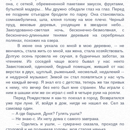
она, с сеткой, обремененной пакетами закусок, фруктами,
бутылкой мадеры... Мы дружно обедали глаз на глаз. Перед
ее поздним отъездом бродили по парку. Она становилась
сомнамбулична, шла, клоня голову на мое плечо. Черный
пруд, вековые деревья, уходящие в звездное небо...
Заколдованно-светлая ночь, бесконечно-безмолвная, с
бесконечно-длинными тенями деревьев на серебряных
полянах, похожих на озера.
В июне она уехала со мной в мою деревню, -- не
венчаясь, стала жить со мной, как жена, стала хозяйствовать.
Долгую осень провела не скучая, в будничных заботах, за
чтением. Из соседей чаще всего бывал у нас некто
Завистовский, одинокий, бедный помещик, живший от нас
верстах в двух, щуплый, рыженький, несмелый, недалекий --
и недурной музыкант. Зимой он стал появляться у нас чуть
не каждый вечер. Я знал его с детства, теперь же так привык
к нему, что вечер без него был мне странен. Мы играли с
ним в шашки или же он играл с ней в четыре руки на рояли.
Перед Рождеством я как-то поехал в город. Возвратился
уже при луне. И, войдя в дом, нигде не нашел ее. Сел за
самовар один.
-- А где барыня, Дуня? Гулять ушла?
-- Не знаю-с. Их нету дома с самого завтрака.
-- Оделись и ушли, -- сумрачно сказала, проходя по
столовой и не поднимая головы, моя старая нянька.