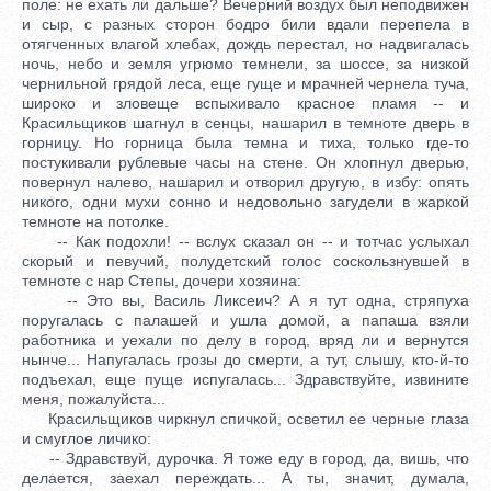
поле: не ехать ли дальше? Вечерний воздух был неподвижен
и сыр, с разных сторон бодро били вдали перепела в
отягченных влагой хлебах, дождь перестал, но надвигалась
ночь, небо и земля угрюмо темнели, за шоссе, за низкой
чернильной грядой леса, еще гуще и мрачней чернела туча,
широко и зловеще вспыхивало красное пламя -- и
Красильщиков шагнул в сенцы, нашарил в темноте дверь в
горницу. Но горница была темна и тиха, только где-то
постукивали рублевые часы на стене. Он хлопнул дверью,
повернул налево, нашарил и отворил другую, в избу: опять
никого, одни мухи сонно и недовольно загудели в жаркой
темноте на потолке.
-- Как подохли! -- вслух сказал он -- и тотчас услыхал
скорый и певучий, полудетский голос соскользнувшей в
темноте с нар Степы, дочери хозяина:
-- Это вы, Василь Ликсеич? А я тут одна, стряпуха
поругалась с палашей и ушла домой, а папаша взяли
работника и уехали по делу в город, вряд ли и вернутся
нынче... Напугалась грозы до смерти, а тут, слышу, кто-й-то
подъехал, еще пуще испугалась... Здравствуйте, извините
меня, пожалуйста...
Красильщиков чиркнул спичкой, осветил ее черные глаза
и смуглое личико:
-- Здравствуй, дурочка. Я тоже еду в город, да, вишь, что
делается, заехал переждать... А ты, значит, думала,