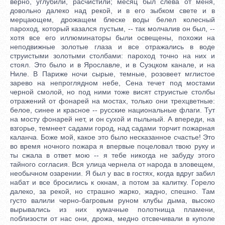
верно, углубили, расчистили; месяц был слева от меня,
довольно далеко над рекой, и в его зыбком свете и в
мерцающем, дрожащем блеске воды белел колесный
пароход, который казался пустым, -- так молчалив он был, --
хотя все его иллюминаторы были освещены, похожи на
неподвижные золотые глаза и все отражались в воде
струистыми золотыми столбами: пароход точно на них и
стоял. Это было и в Ярославле, и в Суэцком канале, и на
Ниле. В Париже ночи сырые, темные, розовеет мглистое
зарево на непроглядном небе, Сена течет под мостами
черной смолой, но под ними тоже висят струистые столбы
отражений от фонарей на мостах, только они трехцветные:
белое, синее и красное -- русские национальные флаги. Тут
на мосту фонарей нет, и он сухой и пыльный. А впереди, на
взгорье, темнеет садами город, над садами торчит пожарная
каланча. Боже мой, какое это было несказанное счастье! Это
во время ночного пожара я впервые поцеловал твою руку и
ты сжала в ответ мою -- я тебе никогда не забуду этого
тайного согласия. Вся улица чернела от народа в зловещем,
необычном озарении. Я был у вас в гостях, когда вдруг забил
набат и все бросились к окнам, а потом за калитку. Горело
далеко, за рекой, но страшно жарко, жадно, спешно. Там
густо валили черно-багровым руном клубы дыма, высоко
вырывались из них кумачные полотнища пламени,
поблизости от нас они, дрожа, медно отсвечивали в куполе