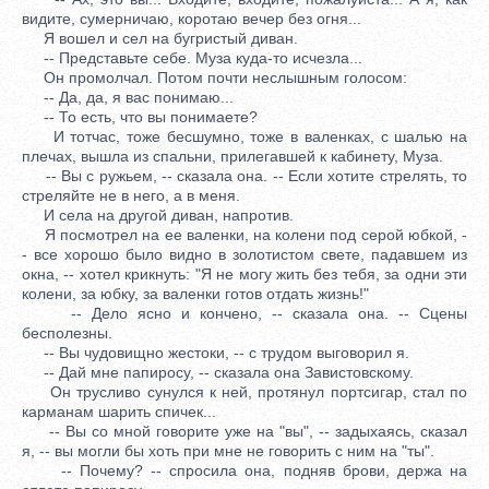
видите, сумерничаю, коротаю вечер без огня...
Я вошел и сел на бугристый диван.
-- Представьте себе. Муза куда-то исчезла...
Он промолчал. Потом почти неслышным голосом:
-- Да, да, я вас понимаю...
-- То есть, что вы понимаете?
И тотчас, тоже бесшумно, тоже в валенках, с шалью на
плечах, вышла из спальни, прилегавшей к кабинету, Муза.
-- Вы с ружьем, -- сказала она. -- Если хотите стрелять, то
стреляйте не в него, а в меня.
И села на другой диван, напротив.
Я посмотрел на ее валенки, на колени под серой юбкой, -
- все хорошо было видно в золотистом свете, падавшем из
окна, -- хотел крикнуть: "Я не могу жить без тебя, за одни эти
колени, за юбку, за валенки готов отдать жизнь!"
-- Дело ясно и кончено, -- сказала она. -- Сцены
бесполезны.
-- Вы чудовищно жестоки, -- с трудом выговорил я.
-- Дай мне папиросу, -- сказала она Завистовскому.
Он трусливо сунулся к ней, протянул портсигар, стал по
карманам шарить спичек...
-- Вы со мной говорите уже на "вы", -- задыхаясь, сказал
я, -- вы могли бы хоть при мне не говорить с ним на "ты".
-- Почему? -- спросила она, подняв брови, держа на