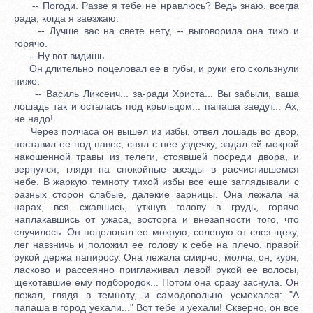
-- Погоди. Разве я тебе не нравлюсь? Ведь знаю, всегда
рада, когда я заезжаю.
-- Лучше вас на свете нету, -- выговорила она тихо и
горячо.
-- Ну вот видишь...
Он длительно поцеловал ее в губы, и руки его скользнули
ниже.
-- Василь Ликсеич... за-ради Христа... Вы забыли, ваша
лошадь так и осталась под крыльцом... папаша заедут... Ах,
не надо!
Через полчаса он вышел из избы, отвел лошадь во двор,
поставил ее под навес, снял с нее уздечку, задал ей мокрой
накошенной травы из телеги, стоявшей посреди двора, и
вернулся, глядя на спокойные звезды в расчистившемся
небе. В жаркую темноту тихой избы все еще заглядывали с
разных сторон слабые, далекие зарницы. Она лежала на
нарах, вся сжавшись, уткнув голову в грудь, горячо
наплакавшись от ужаса, восторга и внезапности того, что
случилось. Он поцеловал ее мокрую, соленую от слез щеку,
лег навзничь и положил ее голову к себе на плечо, правой
рукой держа папиросу. Она лежала смирно, молча, он, куря,
ласково и рассеянно приглаживал левой рукой ее волосы,
щекотавшие ему подбородок... Потом она сразу заснула. Он
лежал, глядя в темноту, и самодовольно усмехался: "А
папаша в город уехали..." Вот тебе и уехали! Скверно, он все