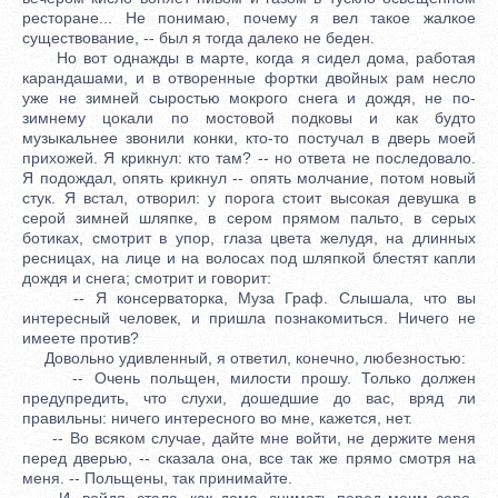
ресторане... Не понимаю, почему я вел такое жалкое
существование, -- был я тогда далеко не беден.
Но вот однажды в марте, когда я сидел дома, работая
карандашами, и в отворенные фортки двойных рам несло
уже не зимней сыростью мокрого снега и дождя, не по-
зимнему цокали по мостовой подковы и как будто
музыкальнее звонили конки, кто-то постучал в дверь моей
прихожей. Я крикнул: кто там? -- но ответа не последовало.
Я подождал, опять крикнул -- опять молчание, потом новый
стук. Я встал, отворил: у порога стоит высокая девушка в
серой зимней шляпке, в сером прямом пальто, в серых
ботиках, смотрит в упор, глаза цвета желудя, на длинных
ресницах, на лице и на волосах под шляпкой блестят капли
дождя и снега; смотрит и говорит:
-- Я консерваторка, Муза Граф. Слышала, что вы
интересный человек, и пришла познакомиться. Ничего не
имеете против?
Довольно удивленный, я ответил, конечно, любезностью:
-- Очень польщен, милости прошу. Только должен
предупредить, что слухи, дошедшие до вас, вряд ли
правильны: ничего интересного во мне, кажется, нет.
-- Во всяком случае, дайте мне войти, не держите меня
перед дверью, -- сказала она, все так же прямо смотря на
меня. -- Польщены, так принимайте.
И, войдя, стала, как дома, снимать перед моим серо-