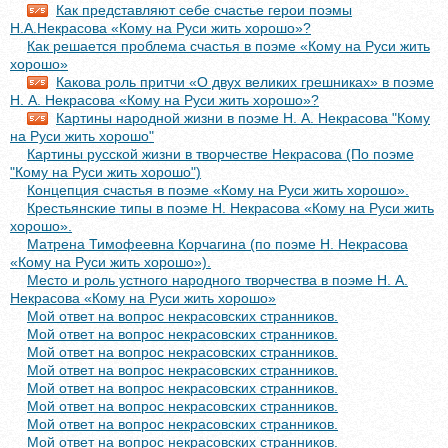
Как представляют себе счастье герои поэмы
Н.А.Некрасова «Кому на Руси жить хорошо»?
Как решается проблема счастья в поэме «Кому на Руси жить
хорошо»
Какова роль притчи «О двух великих грешниках» в поэме
Н. А. Некрасова «Кому на Руси жить хорошо»?
Картины народной жизни в поэме Н. А. Некрасова "Кому
на Руси жить хорошо"
Картины русской жизни в творчестве Некрасова (По поэме
"Кому на Руси жить хорошо")
Концепция счастья в поэме «Кому на Руси жить хорошо».
Крестьянские типы в поэме Н. Некрасова «Кому на Руси жить
хорошо».
Матрена Тимофеевна Корчагина (по поэме Н. Некрасова
«Кому на Руси жить хорошо»).
Место и роль устного народного творчества в поэме Н. А.
Некрасова «Кому на Руси жить хорошо»
Мой ответ на вопрос некрасовских странников.
Мой ответ на вопрос некрасовских странников.
Мой ответ на вопрос некрасовских странников.
Мой ответ на вопрос некрасовских странников.
Мой ответ на вопрос некрасовских странников.
Мой ответ на вопрос некрасовских странников.
Мой ответ на вопрос некрасовских странников.
Мой ответ на вопрос некрасовских странников.