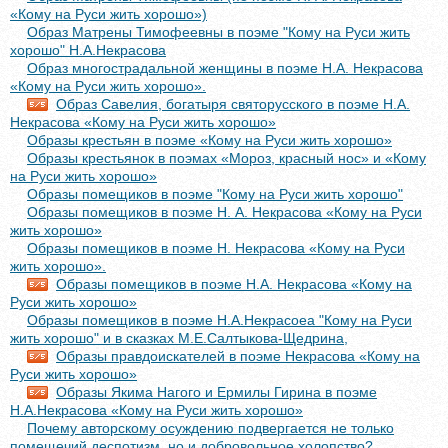
«Кому на Руси жить хорошо»)
Образ Матрены Тимофеевны в поэме "Кому на Руси жить
хорошо" Н.А.Некрасова
Образ многострадальной женщины в поэме Н.А. Некрасова
«Кому на Руси жить хорошо».
Образ Савелия, богатыря святорусского в поэме Н.А.
Некрасова «Кому на Руси жить хорошо»
Образы крестьян в поэме «Кому на Руси жить хорошо»
Образы крестьянок в поэмах «Мороз, красный нос» и «Кому
на Руси жить хорошо»
Образы помещиков в поэме "Кому на Руси жить хорошо"
Образы помещиков в поэме Н. А. Некрасова «Кому на Руси
жить хорошо»
Образы помещиков в поэме Н. Некрасова «Кому на Руси
жить хорошо».
Образы помещиков в поэме Н.А. Некрасова «Кому на
Руси жить хорошо»
Образы помещиков в поэме Н.А.Некрасоеа "Кому на Руси
жить хорошо" и в сказках М.Е.Салтыкова-Щедрина,
Образы правдоискателей в поэме Некрасова «Кому на
Руси жить хорошо»
Образы Якима Нагого и Ермилы Гирина в поэме
Н.А.Некрасова «Кому на Руси жить хорошо»
Почему авторскому осуждению подвергается не только
помещечий деспотизм, но и добровольное холопство?