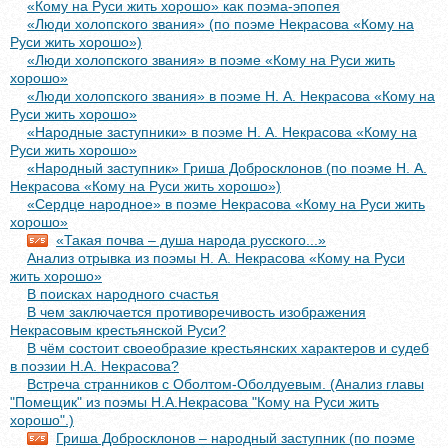
«Кому на Руси жить хорошо» как поэма-эпопея
«Люди холопского звания» (по поэме Некрасова «Кому на
Руси жить хорошо»)
«Люди холопского звания» в поэме «Кому на Руси жить
хорошо»
«Люди холопского звания» в поэме Н. А. Некрасова «Кому на
Руси жить хорошо»
«Народные заступники» в поэме Н. А. Некрасова «Кому на
Руси жить хорошо»
«Народный заступник» Гриша Добросклонов (по поэме Н. А.
Некрасова «Кому на Руси жить хорошо»)
«Сердце народное» в поэме Некрасова «Кому на Руси жить
хорошо»
«Такая почва – душа народа русского...»
Анализ отрывка из поэмы Н. А. Некрасова «Кому на Руси
жить хорошо»
В поисках народного счастья
В чем заключается противоречивость изображения
Некрасовым крестьянской Руси?
В чём состоит своеобразие крестьянских характеров и судеб
в поэзии Н.А. Некрасова?
Встреча странников с Оболтом-Оболдуевым. (Анализ главы
"Помещик" из поэмы Н.А.Некрасова "Кому на Руси жить
хорошо".)
Гриша Добросклонов – народный заступник (по поэме