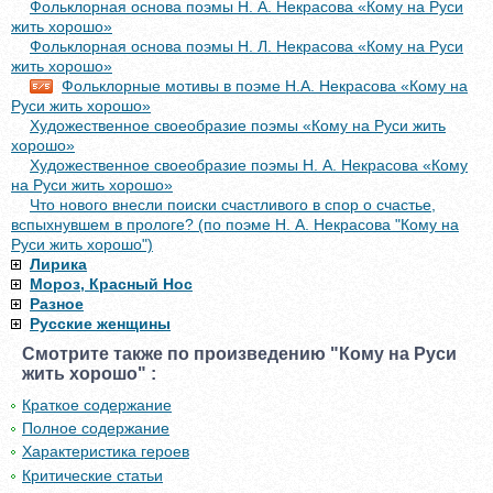
Фольклорная основа поэмы Н. А. Некрасова «Кому на Руси
жить хорошо»
Фольклорная основа поэмы Н. Л. Некрасова «Кому на Руси
жить хорошо»
Фольклорные мотивы в поэме Н.А. Некрасова «Кому на
Руси жить хорошо»
Художественное своеобразие поэмы «Кому на Руси жить
хорошо»
Художественное своеобразие поэмы Н. А. Некрасова «Кому
на Руси жить хорошо»
Что нового внесли поиски счастливого в спор о счастье,
вспыхнувшем в прологе? (по поэме Н. А. Некрасова "Кому на
Руси жить хорошо")
Лирика
Мороз, Красный Нос
Разное
Русские женщины
Смотрите также по произведению "Кому на Руси
жить хорошо" :
Краткое содержание
Полное содержание
Характеристика героев
Критические статьи