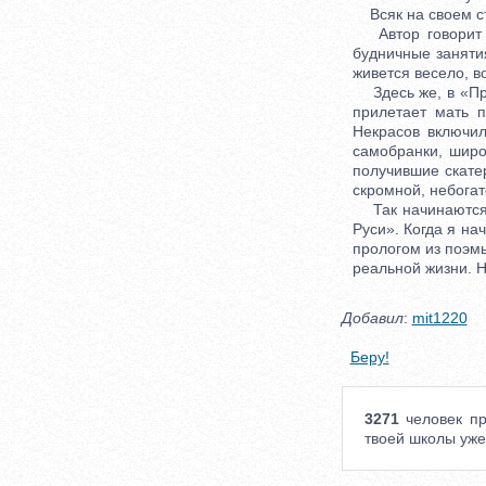
Всяк на своем ст
Автор говорит н
будничные заняти
живется весело, в
Здесь же, в «Про
прилетает мать п
Некрасов включил
самобранки, широ
получившие скате
скромной, небогато
Так начинаются п
Руси». Когда я на
прологом из поэмы
реальной жизни. Н
Добавил
:
mit1220
Беру!
3271
человек пр
твоей школы уже