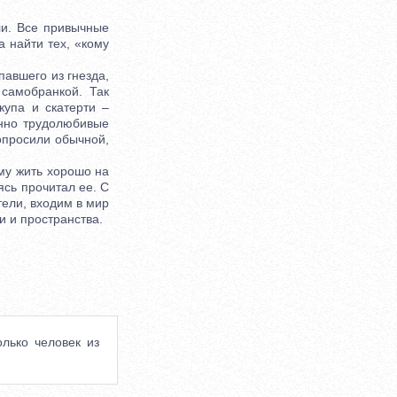
и. Все привычные
 найти тех, «кому
авшего из гнезда,
 самобранкой. Так
купа и скатерти –
онно трудолюбивые
опросили обычной,
му жить хорошо на
ясь прочитал ее. С
тели, входим в мир
и и пространства.
лько человек из