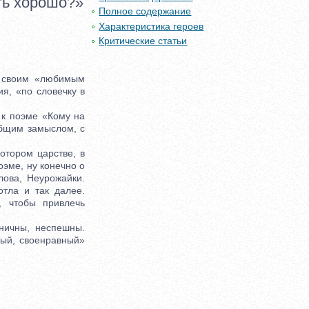
ть хорошо?»
Полное содержание
Характеристика героев
Критические статьи
 своим «любимым
я, «по словечку в
к поэме «Кому на
общим замыслом, с
отором царстве, в
оэме, ну конечно о
лова, Неурожайки.
отла и так далее.
, чтобы привлечь
ничны, неспешны.
ый, своенравный»