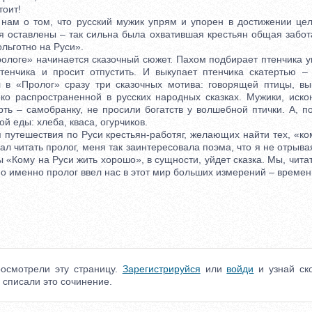
оит!
ам о том, что русский мужик упрям и упорен в достижении цел
я оставлены – так сильна была охватившая крестьян общая забота
ольготно на Руси».
логе» начинается сказочный сюжет. Пахом подбирает птенчика уп
тенчика и просит отпустить. И выкупает птенчика скатертью –
 в «Пролог» сразу три сказочных мотива: говорящей птицы, вы
ко распространенной в русских народных сказках. Мужики, иск
рть – самобранку, не просили богатств у волшебной птички. А, п
й еды: хлеба, кваса, огурчиков.
утешествия по Руси крестьян-работяг, желающих найти тех, «ко
чал читать пролог, меня так заинтересовала поэма, что я не отрыва
 «Кому на Руси жить хорошо», в сущности, уйдет сказка. Мы, чита
о именно пролог ввел нас в этот мир больших измерений – времен
осмотрели эту страницу.
Зарегистрируйся
или
войди
и узнай ско
 списали это сочинение.