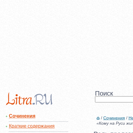
Поиск
Сочинения
/
Сочинения
/
Не
«Кому на Руси жи
Краткие содержания