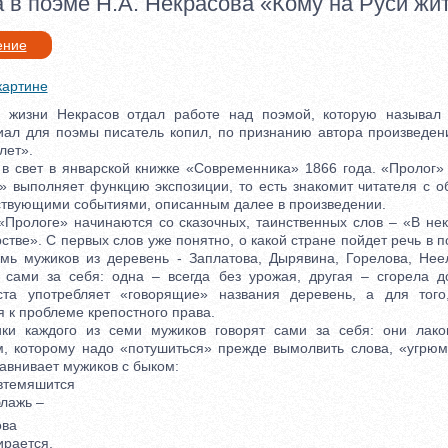
а в поэме Н.А. Некрасова «Кому на Руси жи
ение
картине
зни Некрасов отдал работе над поэмой, которую называл
ал для поэмы писатель копил, по признанию автора произведени
лет».
свет в январской книжке «Современника» 1866 года. «Пролог» 
» выполняет функцию экспозиции, то есть знакомит читателя с 
твующими событиями, описанным далее в произведении.
ологе» начинаются со сказочных, таинственных слов – «В нек
стве». С первых слов уже понятно, о какой стране пойдет речь в п
мь мужиков из деревень - Заплатова, Дырявина, Горелова, Нее
 сами за себя: одна – всегда без урожая, другая – сгорела д
ста употребляет «говорящие» названия деревень, а для того
 к проблеме крепостного права.
каждого из семи мужиков говорят сами за себя: они лако
, которому надо «потушиться» прежде вымолвить слова, «угрюм
авнивает мужиков с быком:
втемяшится
лажь –
ова
рается,