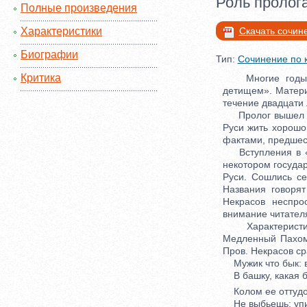
Роль пролог
Полные произведения
Характеристики
Скачать сочин
Биографии
Тип:
Сочинение по 
Критика
Многие годы жи
детищем». Матери
течение двадцати 
Пролог вышел в 
Руси жить хорошо
фактами, предшес
Вступления в «Пр
некотором государ
Руси. Сошлись се
Названия говорят
Некрасов неспро
внимание читателя
Характеристики 
Медленный Пахом
Пров. Некрасов ср
Мужик что бык: 
В башку, какая б
Колом ее оттуд
Не выбьешь: упи