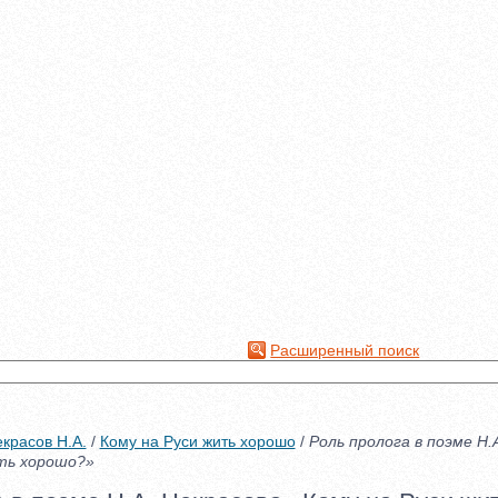
Расширенный поиск
красов Н.А.
/
Кому на Руси жить хорошо
/
Роль пролога в поэме Н.
ть хорошо?»