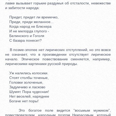
лавке вызывает горькие раздумья об отсталости, невежестве
и забитости народа:
Придет, придет ли времечко,
Приди, приди желанное...
Когда народ не Блюхера
И не милорда глупого -
Белинского и Гоголя
С базара понесет?
В поэме-эпопее нет лирических отступлений, но это вовсе
не означает, что в произведении отсутствует лирическое
начало. Эпическое повествование сменяется, например,
лирическими картинами русской природы.
Уж налились колосики.
Стоят столбы точеные,
Головки золоченые,
Задумчиво и ласково
Шумят. Пора чудесная!
Нет веселей, наряднее
Богаче нет поры!
Это богатое поле видится “восьмым мужиком”,
повествователем, народным поэтом Некрасовым, который