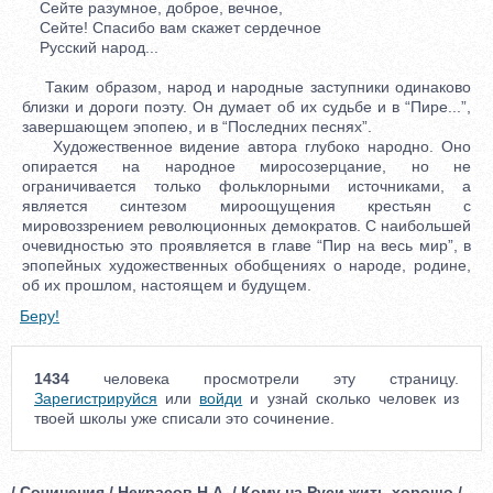
Сейте разумное, доброе, вечное,
Сейте! Спасибо вам скажет сердечное
Русский народ...
Таким образом, народ и народные заступники одинаково
близки и дороги поэту. Он думает об их судьбе и в “Пире...”,
завершающем эпопею, и в “Последних песнях”.
Художественное видение автора глубоко народно. Оно
опирается на народное миросозерцание, но не
ограничивается только фольклорными источниками, а
является синтезом мироощущения крестьян с
мировоззрением революционных демократов. С наибольшей
очевидностью это проявляется в главе “Пир на весь мир”, в
эпопейных художественных обобщениях о народе, родине,
об их прошлом, настоящем и будущем.
Беру!
1434
человека просмотрели эту страницу.
Зарегистрируйся
или
войди
и узнай сколько человек из
твоей школы уже списали это сочинение.
/ Сочинения / Некрасов Н.А. / Кому на Руси жить хорошо /