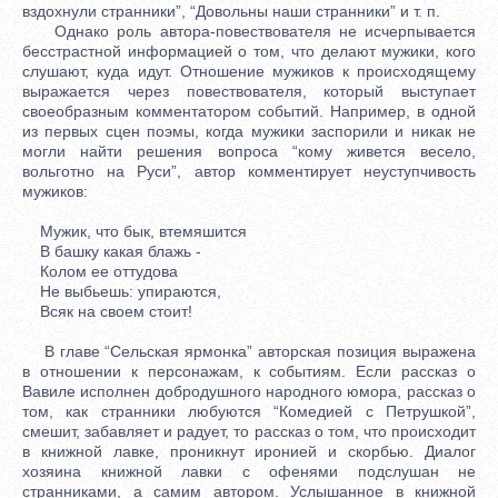
вздохнули странники”, “Довольны наши странники” и т. п.
Однако роль автора-повествователя не исчерпывается
бесстрастной информацией о том, что делают мужики, кого
слушают, куда идут. Отношение мужиков к происходящему
выражается через повествователя, который выступает
своеобразным комментатором событий. Например, в одной
из первых сцен поэмы, когда мужики заспорили и никак не
могли найти решения вопроса “кому живется весело,
вольготно на Руси”, автор комментирует неуступчивость
мужиков:
Мужик, что бык, втемяшится
В башку какая блажь -
Колом ее оттудова
Не выбьешь: упираются,
Всяк на своем стоит!
В главе “Сельская ярмонка” авторская позиция выражена
в отношении к персонажам, к событиям. Если рассказ о
Вавиле исполнен добродушного народного юмора, рассказ о
том, как странники любуются “Комедией с Петрушкой”,
смешит, забавляет и радует, то рассказ о том, что происходит
в книжной лавке, проникнут иронией и скорбью. Диалог
хозяина книжной лавки с офенями подслушан не
странниками, а самим автором. Услышанное в книжной