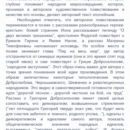
глубоко понимает народное миросозерцание, которое,
проникая в авторское художественное повествование в
качестве его основы, делает авторский текст эпопейным.
Необходимо отметить, что авторское повествование
перемежается в поэме с рассказами разнообразных героев-
крестьян: божий странник Иона рассказывает легенду “О
двух великих грешниках”, крестьянин Федосей повествует о
Ермиле Гирине и Якиме Нагом, а рассказ Матрены
Тимофеевны напоминает исповедь. Но особое место в
поэме занимает глава “Пир на весь мир”, где автор
отстраняется от семерых мужиков (они в это время спят под
старой ивою) и сам повествует о Грише Добросклонове,
“народном заступнике”. Этот образ очень важен для автора с
точки зрения понимания всей идеи произведения. В этом
образе запечатлены некоторые типологические черты
Добролюбова, Чернышевского, Шевченко и революционных
народников. Это видно в самоотверженной готовности героя
идти “дорогой тесною - дорогой честною на бой, на труд”.
Рассказ о Григории Добросклонове имеет своей целью
сопоставить его демократизм, возвышенные стремления
(“лет пятнадцати Григорий твердо знал уже, что будет жить
для счастия забитого и темного, родного уголка...”), идеалы с
демократизмом и идеалами самого автора, показать
общечеловеческое значение народных идеалов,
выражаемых “героями деятельного добра”. И форма