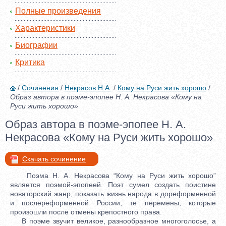
Полные произведения
Характеристики
Биографии
Критика
/
Сочинения
/
Некрасов Н.А.
/
Кому на Руси жить хорошо
/
Образ автора в поэме-эпопее Н. А. Некрасова «Кому на
Руси жить хорошо»
Образ автора в поэме-эпопее Н. А.
Некрасова «Кому на Руси жить хорошо»
Скачать сочинение
Поэма Н. А. Некрасова “Кому на Руси жить хорошо”
является поэмой-эпопеей. Поэт сумел создать поистине
новаторский жанр, показать жизнь народа в дореформенной
и послереформенной России, те перемены, которые
произошли после отмены крепостного права.
В поэме звучит великое, разнообразное многоголосье, а