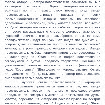
голоса автора и автора-повествователя слышатся лишь в
некоторые моменты. Образ автора-повествователя
возникает почти с первых строк поэмы, когда автор-
повествователь начинает рассказ о семи
“временнообязанных”, которые сошлись “на столбовой
дороженьке” и заспорили, “кому живется весело, вольготно
на Руси”. Автор-повествователь о себе не говорит ни слова -
он просто рассказывает о споре, о договоре мужиков, о
чудесной пеночке, о скатерти-самобранке, о том, как семь
правдоискателей идут по Руси, что видят, что думают. Он
сопровождает странников не просто в качестве “восьмого”
мужика, а в роли провидца, которому все ведомо. Автор-
повествователь глубоко понимает народное миросозерцание
и мироощущение. Стиль, тон и пафос повествования
согласуются с духом народного творчества. Постоянное
упоминание сказочных зачинов и присказок (например, в
главе “Крестьянка”: “Шли долго ли, коротко ли, шли близко
ли, далеко ли...”) доказывает, что автор-повествователь
выполняет в поэме роль сказочника.
Глубокая связь повествователя с народным
миросозерцанием проявляется еще и в том, что автор-
повествователь говорит не только о последовательном
передвижении семерых мужиков, а показывает их думы,
чувства, переживания. Авторский рассказ буквально пестрит
такими сообщениями, как: “Подумали - вошли”, “Легко