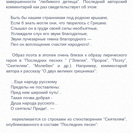
завершенности “любимого детища”. Последний авторский
комментарий как раз свидетельствует об этом:
Быть бы нашим странникам под родною крышею,
Если б знать могли они, что творилось с Гришею.
Слышал он в груди своей силы необъятные,
Услаждали слух его звуки благодатные,
Звуки лучезарные гимна благородного —
Пел он воплощение счастия народного!..
Образ поэта в эпопее очень близок к образу лирического
героя в “Последних песнях ” (“Элегия”, “Пророк”, “Поэту”,
“Сеятелям”, “Молебен” и др.). Например, комментарий
автора к рассказу “О двух великих грешниках”:
...Еще народу русскому
Пределы не поставлены:
Пред ним широкий путь!...
Такая почва добрая -
Душа народа русского...
О сеятель! Приди!.. —
перекликается со строками из стихотворения “Сеятелям”,
опубликованного в составе “Последних песен”: