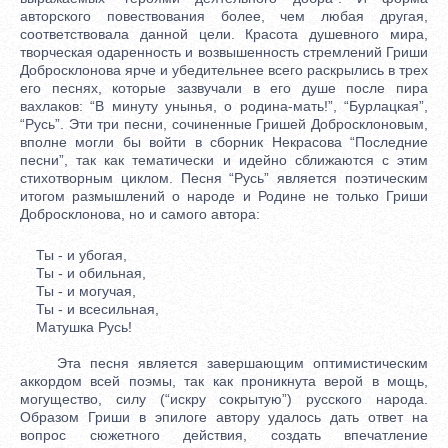
авторского повествования более, чем любая другая,
соответствовала данной цели. Красота душевного мира,
творческая одаренность и возвышенность стремлений Гриши
Добросклонова ярче и убедительнее всего раскрылись в трех
его песнях, которые зазвучали в его душе после пира
вахлаков: “В минуту унынья, о родина-мать!”, “Бурлацкая”,
“Русь”. Эти три песни, сочиненные Гришей Добросклоновым,
вполне могли бы войти в сборник Некрасова “Последние
песни”, так как тематически и идейно сближаются с этим
стихотворным циклом. Песня “Русь” является поэтическим
итогом размышлений о народе и Родине не только Гриши
Добросклонова, но и самого автора:
Ты - и убогая,
Ты - и обильная,
Ты - и могучая,
Ты - и всесильная,
Матушка Русь!
Эта песня является завершающим оптимистическим
аккордом всей поэмы, так как проникнута верой в мощь,
могущество, силу (“искру сокрытую”) русского народа.
Образом Гриши в эпилоге автору удалось дать ответ на
вопрос сюжетного действия, создать впечатление