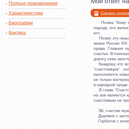
Мой ответ на
Полные произведения
Характеристики
Скачать сочин
Поэма “Кому на 
Биографии
народе, его жизни
Критика
его.
Поэму эту называ
жизни России XIX
права. Главная п
счастья. В поисках
дорогу семь кресть
Каждому, кто встр
“счастливцев” с
наполняется новы
не только материа
в народной среде.
В главе “Счастлив
на зов являются к
счастливым не пр
Эй, счастие муж
Дырявое с запла
Горбатое с мозо