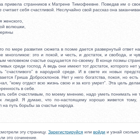
привела странников к Матрене Тимофеевне. Поведав им о свое
е считает себя счастливой. Неслучайно свой рассказ она заканчивае
 женского,
й волюшки,
еряны
 по мере развития сюжета в поэме дается развернутый ответ на 
 многоликое: это и покой, и честь, и достаток, и свобода, и чу
дым человеком счастье ощущается по-своему. В конце поэмы стран
тливых среди господ. А ведь они имеют тот достаток, которого нет 
ь “счастливого” в народной среде. И в свете их новых предст
ается Гриша Добросклонов. Нет у него богатства, покоя, но есть
нал, “кому отдаст всю жизнь свою и за кого умрет”. Эта цель дела
еренность в себе.
ь себя счастливым, по моему мнению, надо уметь понимать не т
их людей. Я думаю, что по-настоящему хорошо живется тому, к
л на путь борьбы за счастье народа.
мотрели эту страницу.
Зарегистрируйся
или
войди
и узнай сколько
ли это сочинение.