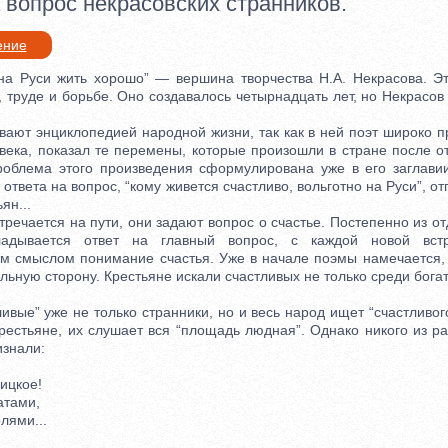
 вопрос некрасовских странников.
ение
Руси жить хорошо” — вершина творчества Н.А. Некрасова. Эт
, труде и борьбе. Оно создавалось четырнадцать лет, но Некрасов
ют энциклопедией народной жизни, так как в ней поэт широко п
 века, показал те перемены, которые произошли в стране после о
роблема этого произведения сформулирована уже в его заглав
 ответа на вопрос, “кому живется счастливо, вольготно на Руси”, о
ян...
ечается на пути, они задают вопрос о счастье. Постепенно из о
кладывается ответ на главный вопрос, с каждой новой встр
м смыслом понимание счастья. Уже в начале поэмы намечается, 
льную сторону. Крестьяне искали счастливых не только среди богат
ые” уже не только странники, но и весь народ ищет “счастливог
рестьяне, их слушает вся “площадь людная”. Однако никого из р
изнали:
ицкое!
тами,
лями...