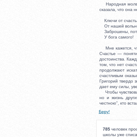
Народная молва 
сказала, что она н
Ключи от счастья
От нашей вольно
Заброшены, пот
У бога самого!
Мне кажется, что
Счастье — понятие
достоинства. Каж
том, что нет счас
продолжают искат
счастливым оказыв
Григорий твердо з
дает ему силы, ув
Чтобы чувствоват
но и жизнь друг
честною”, кто вста
Беру!
785
человек прос
школы уже списа