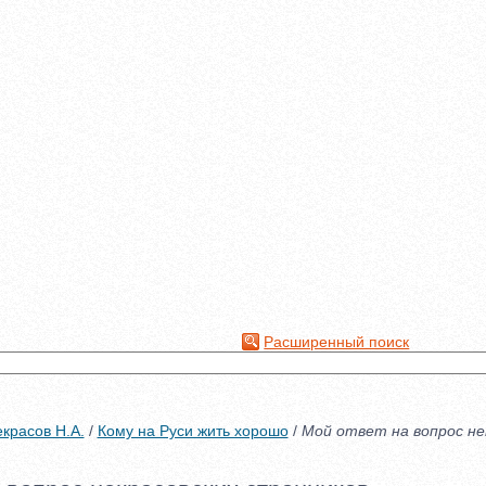
Расширенный поиск
красов Н.А.
/
Кому на Руси жить хорошо
/
Мой ответ на вопрос не