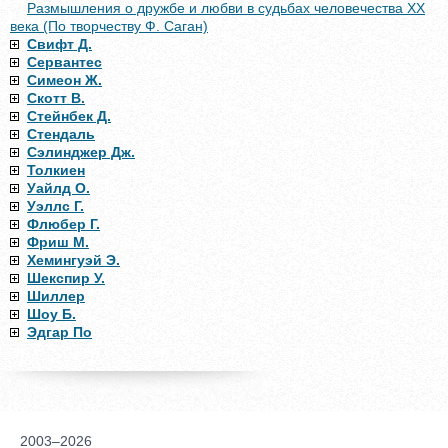
Размышления о дружбе и любви в судьбах человечества XX
века (По творчеству Ф. Саган)
Свифт Д.
Сервантес
Симеон Ж.
Скотт В.
Стейнбек Д.
Стендаль
Сэлинджер Дж.
Толкиен
Уайлд О.
Уэллс Г.
Флюбер Г.
Фриш М.
Хемингуэй Э.
Шекспир У.
Шиллер
Шоу Б.
Эдгар По
2003–2026