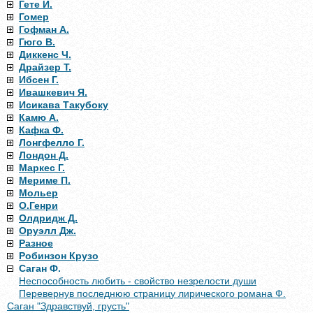
Гете И.
Гомер
Гофман А.
Гюго В.
Диккенс Ч.
Драйзер Т.
Ибсен Г.
Ивашкевич Я.
Исикава Такубоку
Камю А.
Кафка Ф.
Лонгфелло Г.
Лондон Д.
Маркес Г.
Мериме П.
Мольер
О.Генри
Олдридж Д.
Оруэлл Дж.
Разное
Робинзон Крузо
Саган Ф.
Неспособность любить - свойство незрелости души
Перевернув последнюю страницу лирического романа Ф.
Саган "Здравствуй, грусть"