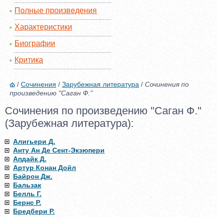
Полные произведения
Характеристики
Биографии
Критика
/
Сочинения
/
Зарубежная литература
/
Сочинения по
произведению "Саган Ф."
Сочинения по произведению "Саган Ф."
(Зарубежная литература):
Алигьери Д.
Анту Ан Де Сент-Экзюпери
Апдайк Д.
Артур Конан Дойл
Байрон Дж.
Бальзак
Белль Г.
Бернс Р.
Бредбери Р.