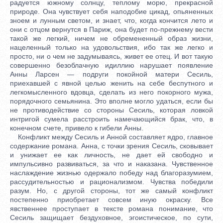
радуется южному солнцу, теплому морю, прекрасной
природе. Она чувствует себя наподобие цикад, опьяненных
зноем и лунным светом, и знает, что, когда кончится лето и
они с отцом вернутся в Париж, она будет по-прежнему вести
такой же легкий, ничем не обремененный образ жизни,
нацеленный только на удовольствия, ибо так же легко и
просто, ни о чем не задумываясь, живет ее отец. И вот такую
совершенно безоблачную идиллию нарушает появление
Анны Ларсен — подруги покойной матери Сесиль,
приехавшей с явной целью женить на себе беспутного и
легкомысленного вдовца, сделать из него покорного мужа,
порядочного семьянина. Это вполне могло удаться, если бы
не противодействие со стороны Сесиль, которая ловкой
интригой сумела расстроить намечающийся брак, что, в
конечном счете, привело к гибели Анны.
Конфликт между Сесиль и Анной составляет ядро, главное
содержание романа. Анна, с точки зрения Сесиль, сковывает
и унижает ее как личность, не дает ей свободно и
импульсивно развиваться, за что и наказана. Чувственное
наслаждение жизнью одержало победу над благоразумием,
рассудительностью и рационализмом. Чувства победили
разум. Но, с другой стороны, тот же самый конфликт
постепенно приобретает совсем иную окраску. Все
явственнее проступает в тексте романа понимание, что
Сесиль защищает бездуховное, эгоистическое, по сути,