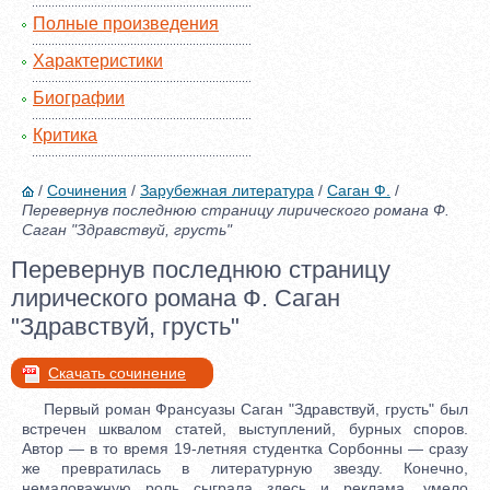
Полные произведения
Характеристики
Биографии
Критика
/
Сочинения
/
Зарубежная литература
/
Саган Ф.
/
Перевернув последнюю страницу лирического романа Ф.
Саган "Здравствуй, грусть"
Перевернув последнюю страницу
лирического романа Ф. Саган
"Здравствуй, грусть"
Скачать сочинение
Первый роман Франсуазы Саган "Здравствуй, грусть" был
встречен шквалом статей, выступлений, бурных споров.
Автор — в то время 19-летняя студентка Сорбонны — сразу
же превратилась в литературную звезду. Конечно,
немаловажную роль сыграла здесь и реклама, умело