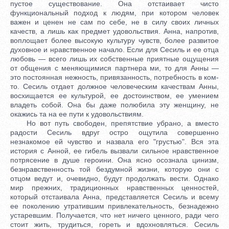
пустое существование. Она отстаивает чисто
функциональный подход к людям, при котором человек
важен и ценен не сам по себе, не в силу своих личных
качеств, а лишь как предмет удовольствия. Анна, напротив,
воплощает более высокую культуру чувств, более развитое
духовное и нравственное начало. Если для Сесиль и ее отца
любовь — всего лишь их собственные приятные ощущения
от общения с меняющимися партнера ми, то для Анны —
это постоянная нежность, привязанность, потребность в ком-
то. Сесиль отдает должное человеческим качествам Анны,
восхищается ее культурой, ее достоинством, ее умением
владеть собой. Она бы даже полюбила эту женщину, не
окажись та на ее пути к удовольствиям.
Но вот путь свободен, препятствие убрано, а вместо
радости Сесиль вдруг остро ощутила совершенно
незнакомое ей чувство и назвала его "грустью". Вся эта
история с Анной, ее гибель вызвали сильное нравственное
потрясение в душе героини. Она ясно осознала цинизм,
безнравственность той бездумной жизни, которую они с
отцом ведут и, очевидно, будут продолжать вести. Однако
мир прежних, традиционных нравственных ценностей,
который отстаивала Анна, представляется Сесиль и всему
ее поколению утратившим привлекательность, безнадежно
устаревшим. Получается, что нет ничего ценного, ради чего
стоит жить, трудиться, гореть и вдохновляться. Сесиль