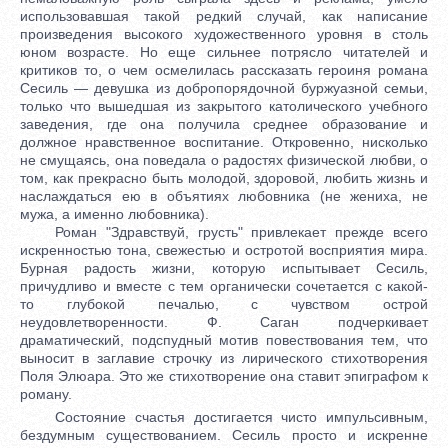
использовавшая такой редкий случай, как написание
произведения высокого художественного уровня в столь
юном возрасте. Но еще сильнее потрясло читателей и
критиков то, о чем осмелилась рассказать героиня романа
Сесиль — девушка из добропорядочной буржуазной семьи,
только что вышедшая из закрытого католического учебного
заведения, где она получила среднее образование и
должное нравственное воспитание. Откровенно, нисколько
не смущаясь, она поведала о радостях физической любви, о
том, как прекрасно быть молодой, здоровой, любить жизнь и
наслаждаться ею в объятиях любовника (не жениха, не
мужа, а именно любовника).
Роман "Здравствуй, грусть" привлекает прежде всего
искренностью тона, свежестью и остротой восприятия мира.
Бурная радость жизни, которую испытывает Сесиль,
причудливо и вместе с тем органически сочетается с какой-
то глубокой печалью, с чувством острой
неудовлетворенности. Ф. Саган подчеркивает
драматический, подспудный мотив повествования тем, что
выносит в заглавие строчку из лирического стихотворения
Поля Элюара. Это же стихотворение она ставит эпиграфом к
роману.
Состояние счастья достигается чисто импульсивным,
бездумным существованием. Сесиль просто и искренне