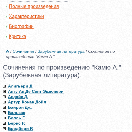
Полные произведения
Характеристики
Биографии
Критика
/
Сочинения
/
Зарубежная литература
/
Сочинения по
произведению "Камю А."
Сочинения по произведению "Камю А."
(Зарубежная литература):
Алигьери Д.
Анту Ан Де Сент-Экзюпери
Апдайк Д.
Артур Конан Дойл
Байрон Дж.
Бальзак
Белль Г.
Бернс Р.
Бредбери Р.