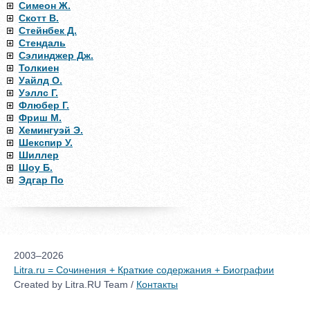
Симеон Ж.
Скотт В.
Стейнбек Д.
Стендаль
Сэлинджер Дж.
Толкиен
Уайлд О.
Уэллс Г.
Флюбер Г.
Фриш М.
Хемингуэй Э.
Шекспир У.
Шиллер
Шоу Б.
Эдгар По
2003–2026
Litra.ru = Сочинения + Краткие содержания + Биографии
Created by Litra.RU Team /
Контакты