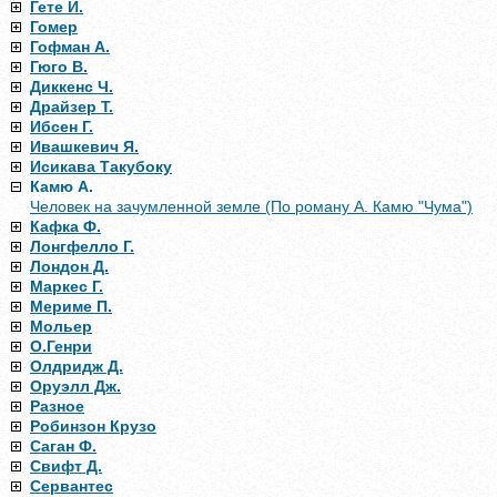
Гете И.
Гомер
Гофман А.
Гюго В.
Диккенс Ч.
Драйзер Т.
Ибсен Г.
Ивашкевич Я.
Исикава Такубоку
Камю А.
Человек на зачумленной земле (По роману А. Камю "Чума")
Кафка Ф.
Лонгфелло Г.
Лондон Д.
Маркес Г.
Мериме П.
Мольер
О.Генри
Олдридж Д.
Оруэлл Дж.
Разное
Робинзон Крузо
Саган Ф.
Свифт Д.
Сервантес