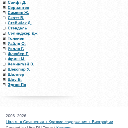
Свифт Д.
Сервантес
Симеон Ж.
Скотт В.
Стейнбек Д.
Стендаль
Сэлинджер Дж.
Толкиен
Уайлд О.
Уэллс Г.
Флюбер Г.
Фриш М.
Хемингуэй Э.
Шекспир У.
Шиллер
Шоу Б.
Эдгар По
2003–2026
Litra.ru = Сочинения + Краткие содержания + Биографии
Created by Litra.RU Team /
Контакты