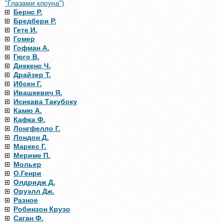
"Глазами клоуна")
Бернс Р.
Бредбери Р.
Гете И.
Гомер
Гофман А.
Гюго В.
Диккенс Ч.
Драйзер Т.
Ибсен Г.
Ивашкевич Я.
Исикава Такубоку
Камю А.
Кафка Ф.
Лонгфелло Г.
Лондон Д.
Маркес Г.
Мериме П.
Мольер
О.Генри
Олдридж Д.
Оруэлл Дж.
Разное
Робинзон Крузо
Саган Ф.