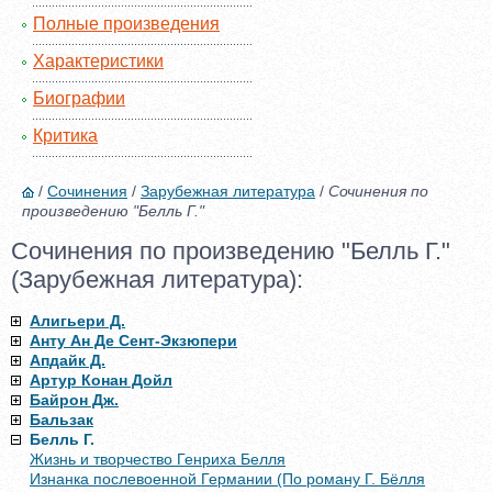
Полные произведения
Характеристики
Биографии
Критика
/
Сочинения
/
Зарубежная литература
/
Сочинения по
произведению "Белль Г."
Сочинения по произведению "Белль Г."
(Зарубежная литература):
Алигьери Д.
Анту Ан Де Сент-Экзюпери
Апдайк Д.
Артур Конан Дойл
Байрон Дж.
Бальзак
Белль Г.
Жизнь и творчество Генриха Белля
Изнанка послевоенной Германии (По роману Г. Бёлля