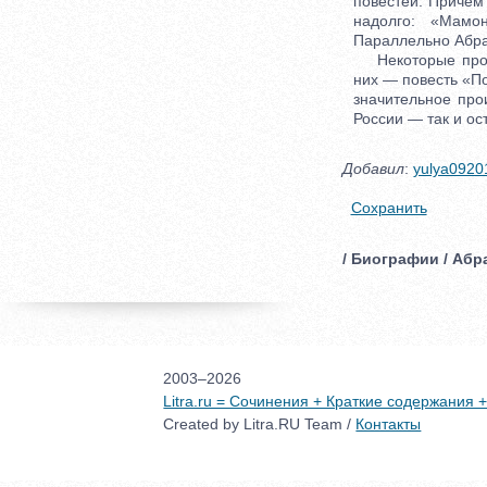
повестей. Причем
надолго: «Мамо
Параллельно Абра
Некоторые произ
них — повесть «По
значительное пр
России — так и о
Добавил
:
yulya0920
Сохранить
/ Биографии / Абр
2003–2026
Litra.ru = Сочинения + Краткие содержания
Created by Litra.RU Team /
Контакты