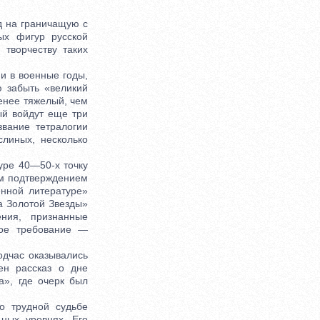
 на граничащую с
ых фигур русской
творчеству таких
 в военные годы,
 забыть «великий
менее тяжелый, чем
ый войдут еще три
вание тетралогии
линых, несколько
ре 40—50-х точку
им подтверждением
нной литературе»
а Золотой Звезды»
ния, признанные
ное требование —
дчас оказывались
ен рассказ о дне
а», где очерк был
 трудной судьбе
ных уровнях. Его