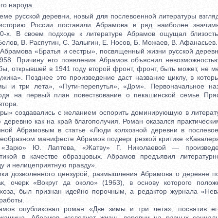
ого народа.
е русской деревни, новый для послевоенной литературы взгляд
историю России поставили Абрамова в ряд наиболее значим
0-х. В своем подходе к литературе Абрамов ощущал близость 
Белов, В. Распутин, С. Залыгин, Е. Носов, Б. Можаев, В. Афанасьев.
рамова «Братья и сестры», посвященный жизни русской деревни
1958. Причину его появления Абрамов объяснил невозможностью
бы, открывшей в 1941 году второй фронт, фронт, быть может, не 
ужика». Позднее это произведение даст название циклу, в котор
мы и три лета», «Пути-перепутья», «Дом». Первоначальное наз
одя на первый план повествование о пекашинской семье Пряс
втора.
ы» создавались с желанием оспорить доминирующую в литерату
ю деревню как на край благополучия. Роман оказался практическ
анной Абрамовым в статье «Люди колхозной деревни в послевое
воеобразном манифесте Абрамов подверг резкой критике «Кавалер
, «Зарю» Ю. Лаптева, «Жатву» Г. Николаевой — произведе
тикой в качестве образцовых. Абрамов предъявил литератур
ду и нелицеприятную правду».
 дозволенного цензурой, размышления Абрамова о деревне по
ак, очерк «Вокруг да около» (1963), в основу которого полож
хоза, был признан идейно порочным, а редактор журнала «Нев
 работы.
 опубликовал роман «Две зимы и три лета», посвятив его
екашина. Абрамов исследует жизнь деревни на разных социаль