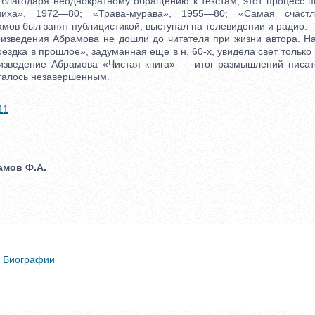
 благодаря неоднократному обращению к текстам, этот процесс п
ниха», 1972—80; «Трава-мурава», 1955—80; «Самая счастл
мов был занят публицистикой, выступал на телевидении и радио.
ведения Абрамова не дошли до читателя при жизни автора. На
ездка в прошлое», задуманная еще в н. 60-х, увидела свет только
оизведение Абрамова «Чистая книга» — итог размышлений писат
сталось незавершенным.
11
амов Ф.А.
 + Биографии