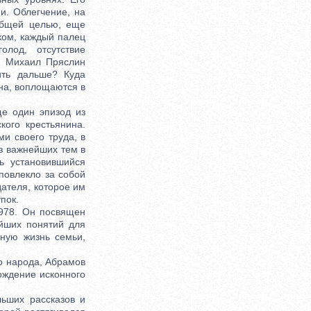
и. Облегчение, на
общей целью, еще
ком, каждый палец
олод, отсутствие
. Михаил Пряслин
ить дальше? Куда
на, воплощаются в
е один эпизод из
кого крестьянина.
и своего труда, в
из важнейших тем в
ь установившийся
повлекло за собой
ателя, которое им
пок.
978. Он посвящен
йших понятий для
ную жизнь семьи,
о народа, Абрамов
ождение исконного
.
ьших рассказов и