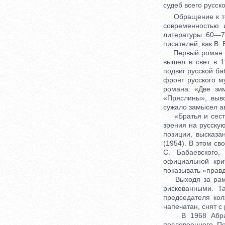
судеб всего русск
Обращение к тем
современностью 
литературы 60—7
писателей, как В. 
Первый роман Аб
вышел в свет в 
подвиг русской ба
фронт русского м
романа: «Две зи
«Пряслины», выв
сужало замысел а
«Братья и сестр
зрения на русску
позиции, высказ
(1954). В этом с
С. Бабаевского
официальной кри
показывать «прав
Выходя за рамки
рискованными. Т
председателя кол
напечатан, снят с
В 1968 Абрамов
послевоенного П