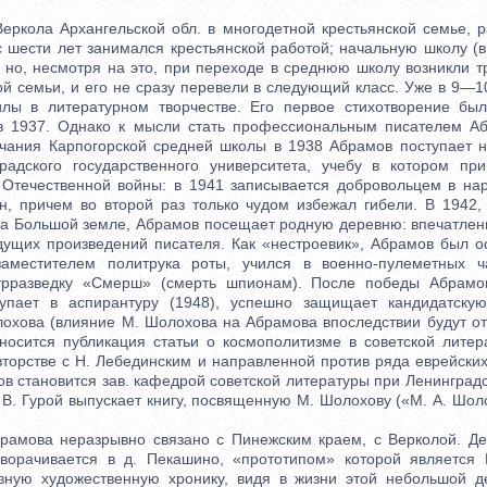
кола Архангельской обл. в многодетной крестьянской семье, р
с шести лет занимался крестьянской работой; начальную школу (в
 но, несмотря на это, при переходе в среднюю школу возникли т
ой семьи, и его не сразу перевели в следующий класс. Уже в 9—1
илы в литературном творчестве. Его первое стихотворение был
 в 1937. Однако к мысли стать профессиональным писателем А
нчания Карпогорской средней школы в 1938 Абрамов поступает 
радского государственного университета, учебу в котором пр
Отечественной войны: в 1941 записывается добровольцем в на
, причем во второй раз только чудом избежал гибели. В 1942,
на Большой земле, Абрамов посещает родную деревню: впечатлени
удущих произведений писателя. Как «нестроевик», Абрамов был о
заместителем политрука роты, учился в военно-пулеметных ч
трразведку «Смерш» (смерть шпионам). После победы Абрамо
ступает в аспирантуру (1948), успешно защищает кандидатску
лохова (влияние М. Шолохова на Абрамова впоследствии будут отм
носится публикация статьи о космополитизме в советской литер
торстве с Н. Лебединским и направленной против ряда еврейских
в становится зав. кафедрой советской литературы при Ленинград
. В. Гурой выпускает книгу, посвященную М. Шолохову («М. А. Шо
мова неразрывно связано с Пинежским краем, с Верколой. Дей
зворачивается в д. Пекашино, «прототипом» которой является 
азную художественную хронику, видя в жизни этой небольшой д