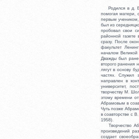
Родился в д. Вер
помогая матери, 
первым учеником,
был из середняцк
пробовал свои с
районной газете
сразу. После око
факультет Ленинг
началом Великой 
Дважды был ранен
второго ранения 
лягут в основу б
частях. Служил 
направлен в кон
университет, по
творчеству М. Шо
этому времени от
Абрамовым в соав
Чуть позже Абрамо
в соавторстве с В
1958).
Творчество Абра
произведений ра
создает своеобр