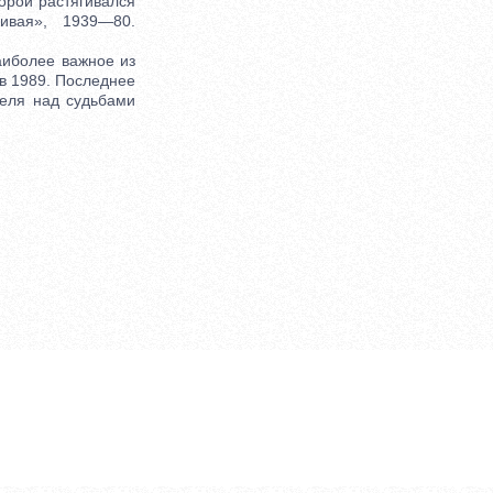
орой растягивался
ивая», 1939—80.
иболее важное из
 в 1989. Последнее
еля над судьбами