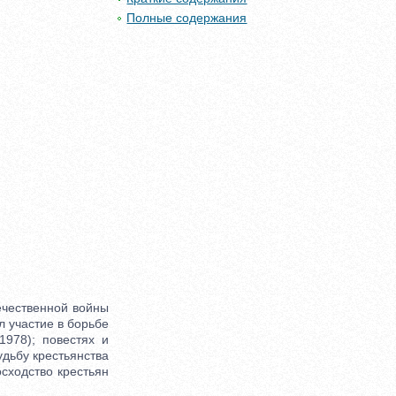
Полные содержания
ечественной войны
л участие в борьбе
1978); повестях и
удьбу крестьянства
осходство крестьян