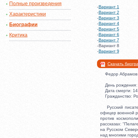
Полные произведения
-
Вариант 1
-
Вариант 2
Характеристики
-
Вариант 3
-
Вариант 4
Биографии
-
Вариант 5
-
Вариант 6
Критика
-
Вариант 7
-Вариант 8
-
Вариант 9
Скачать биог
Федор Абрамов
День рождения: 2
Дата смерти: 14.
Гражданство: Ро
Русский писатель
офицер военной ра
против космополи
рассказах: “Пелаг
на Русском Севере
над многими горо