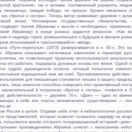
ростой крестьянин, так и человек, поставленный управлять людьм
сь пекашинцы, ожидая победы, не пришло. Кровно связанные 
 как «братья и сестры». Теперь автор сравнивает деревню с кула
своей жизни. Непомерные государственные обязательства, г
а подводят героев Абрамова к мысли о необходимых переменах
лизкий Абрамову) в конце романа задается вопросом: «Как ж
ния и надежды героя, размышляющего о будущем в финале рома
разе вспыхнувшей и «рассыпавшейся» звезды.
 «Пути-перепутья» (1973) разворачивается в н. 50-х. Это ещ
. Абрамов показывает негативные изменения в характере русс
политика, не позволяющая труженику воспользоваться результатам
ила его работать, подорвала духовные основы его жизни. Одной 
тся судьба руководителя колхоза, который попытался изменит
рестьянам выращенный ими же хлеб. Противозаконное действие 
 испытанием для пекашинцев становится письмо в защиту председ
сать: лишь немногие способны совершить этот нравственный посту
ключительный в тетралогии «Братья и сестры», появился в 1
ору действительности — деревне 70-х. «Дом» — одно из важне
чающее в себе все пласты человеческого существования — лич
нь де
 России в целом. Отдавая себе отчет в неблагополучии русског
его представителей, которые позволят сохранить надежду на возр
а, попытаются заново отстроить полуразрушенный историей «дом»
ными произведениями Абрамов сочетал с написанием небол