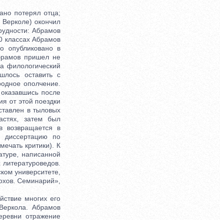
ано потерял отца;
 Верколе) окончил
рудности: Абрамов
0 классах Абрамов
о опубликовано в
брамов пришел не
на филологический
ишлось оставить с
родное ополчение.
 оказавшись после
я от этой поездки
ставлен в тыловых
астях, затем был
в возвращается в
ю диссертацию по
ечать критики). К
атуре, написанной
 литературоведов.
ском университете,
лохов. Семинарий»,
ствие многих его
Веркола. Абрамов
еревни отражение