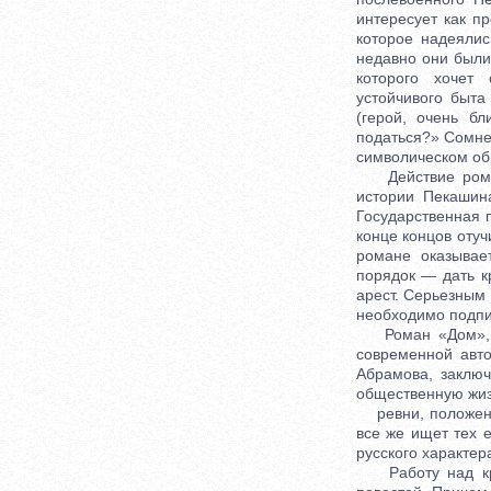
интересует как п
которое надеяли
недавно они были
которого хочет 
устойчивого быт
(герой, очень б
податься?» Сомне
символическом об
Действие романа
истории Пекашина
Государственная 
конце концов отуч
романе оказывае
порядок — дать к
арест. Серьезным
необходимо подпи
Роман «Дом», за
современной авт
Абрамова, заклю
общественную жиз
ревни, положение
все же ищет тех 
русского характер
Работу над круп