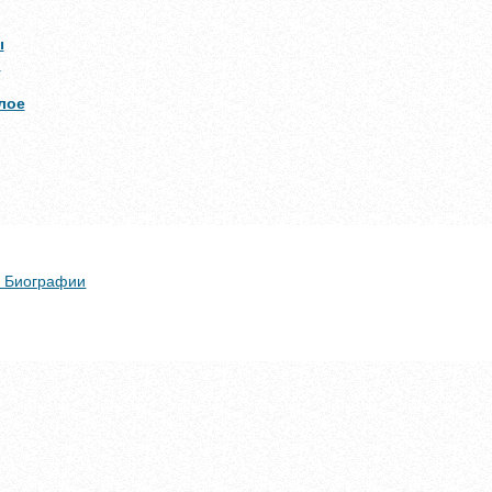
ы
о
лое
 + Биографии