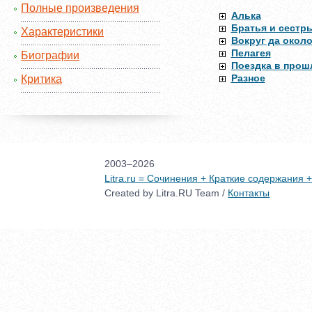
Полные произведения
Алька
Братья и сестр
Характеристики
Вокруг да окол
Пелагея
Биографии
Поездка в прош
Разное
Критика
2003–2026
Litra.ru = Сочинения + Краткие содержания
Created by Litra.RU Team /
Контакты