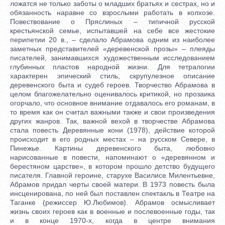
ложатся не только заботы о младших братьях и сестрах, но и
обязанность наравне со взрослыми работать в колхозе.
Повествование о Пряслиных – типичной русской
крестьянской семье, испытавшей на себе все жестокие
перипетии 20 в., – сделало Абрамова одним из наиболее
заметных представителей «деревенской прозы» – плеяды
писателей, занимавшихся художественным исследованием
глубинных пластов народной жизни. Для тетралогии
характерен эпический стиль, скрупулезное описание
деревенского быта и судеб героев. Творчество Абрамова в
целом благожелательно оценивалось критикой, но прозаика
огорчало, что основное внимание отдавалось его романам, в
то время как он считал важными также и свои произведения
других жанров. Так, важной вехой в творчестве Абрамова
стала повесть Деревянные кони (1978), действие которой
происходит в его родных местах – на русском Севере, в
Пинежье. Картины деревенского быта, любовно
нарисованные в повести, напоминают о «деревянном и
берестяном царстве», в котором прошло детство будущего
писателя. Главной героине, старухе Василисе Милентьевне,
Абрамов придал черты своей матери. В 1973 повесть была
инсценирована, по ней был поставлен спектакль в Театре на
Таганке (режиссер Ю.Любимов). Абрамов осмысливает
жизнь своих героев как в военные и послевоенные годы, так
и в конце 1970-х, когда в центре внимания