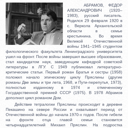
АБРАМОВ, ФЕДОР
АЛЕКСАНДРОВИЧ (1920–
1983), русский писатель.
Родился 29 февраля 1920 в
с. Веркола Архангельской
области в семье
крестьянина. Во время
Великой Отечественной
войны 1941–1945 студентом
филологического факультета Ленинградского университета
ушел на фронт. После войны завершил высшее образование,
стал кандидатом наук, заведующим кафедрой советской
литературы в ЛГУ. С 1949 публиковал литературно-
критические статьи. Первый роман Братья и сестры (1958)
положил начало эпическому циклу Пряслины (другие
романы Две зимы и три лета, 1968, и Пути-перепутья, 1973),
полностью изданному в 1974 и отмеченному
Государственной премией СССР (1975). В 1978 Абрамов
дополнил цикл романом Дом.
Действие тетралогии Пряслины происходит в деревне
Пекашино на севере России и охватывает период от
Отечественной войны до начала 1970-х годов. После гибели
на фронте отца главой семьи становится
четырнадцатилетний Михаил Пряслин. На подростка