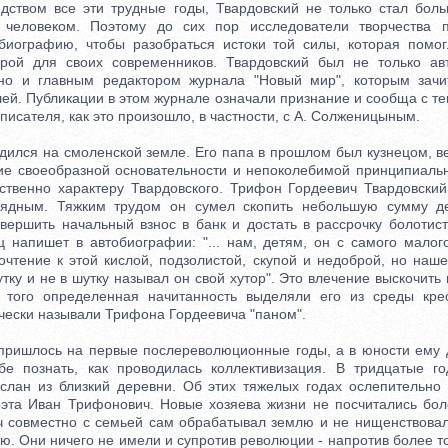
вом все эти трудные годы, Твардовский не только стал боль
 человеком. Поэтому до сих пор исследователи творчества 
биографию, чтобы разобраться истоки той силы, которая помо
орой для своих современников. Твардовский был не только ав
 но и главным редактором журнала "Новый мир", которым зачи
лей. Публикации в этом журнале означали признание и сообща с т
 писателя, как это произошло, в частности, с А. Солженицыным.
лся на смоленской земле. Его папа в прошлом был кузнецом, вер
ие своеобразной основательности и непоколебимой принципиальн
ственно характеру Твардовского. Трифон Гордеевич Твардовский
рядным. Тяжким трудом он сумел скопить небольшую сумму ден
овершить начальный взнос в банк и достать в рассрочку болотист
ц напишет в автобиографии: "... нам, детям, он с самого малог
очтение к этой кислой, подзолистой, скупой и недоброй, но наш
утку и не в шутку называл он свой хутор". Это влечение выскочить
 того определенная начитанность выделяли его из среды крес
ически называли Трифона Гордеевича "паном".
ришлось на первые послереволюционные годы, а в юности ему д
ьбе познать, как проводилась коллективизация. В тридцатые г
ыслан из близкий деревни. Об этих тяжелых годах ослепительно 
эта Иван Трифонович. Новые хозяева жизни не посчитались боле
 совместно с семьей сам обрабатывал землю и не нищенствовал
. Они ничего не имели и супротив революции - напротив более т