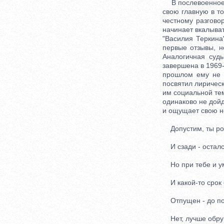
В послевоенное в
свою главную в то
честному разгово
начинает вкалыва
"Василия Теркина
первые отзывы, н
Аналогичная судь
завершена в 1969-
прошлом ему не д
посвятил лирическ
им социальной тем
одинаково не дойд
и ощущает свою н
Допустим, ты род
И сзади - осталс
Но при тебе и ум 
И какой-то срок 
Отпущен - до погр
Нет, лучше обруш