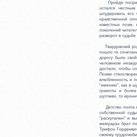
Пройдя посредст
остался честным
штудировать его 
нравственной оп
известных поэм,
поколений читате
разворот в судьбе
Твардовский роди
пошло то сочетан
дорогу было свой
человеком незау
достало, чтобы с
Позже стихотворе
влюбленность и п
"имению", как в ш
грамоты и более
шутливо, то ирон
Детство поэта п
собственной суд
"раскулачен" и в
мемуарах брат по
Трифон Гордеевич
своему трудолюбию