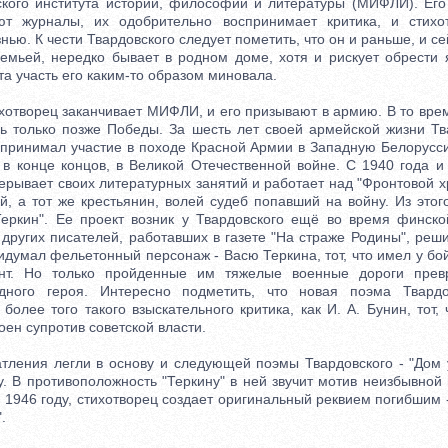
кого института истории, философии и литературы (МИФЛИ). Ег
ют журналы, их одобрительно воспринимает критика, и стихо
нью. К чести Твардовского следует пометить, что он и раньше, и с
семьей, нередко бывает в родном доме, хотя и рискует обрести 
та участь его каким-то образом миновала.
отворец заканчивает МИФЛИ, и его призывают в армию. В то врем
ь только позже Победы. За шесть лет своей армейской жизни Т
 принимал участие в походе Красной Армии в Западную Белоруссию
 в конце концов, в Великой Отечественной войне. С 1940 года 
ерывает своих литературных занятий и работает над "Фронтовой х
й, а тот же крестьянин, волей судеб попавший на войну. Из этог
еркин". Ее проект возник у Твардовского ещё во время финско
других писателей, работавших в газете "На страже Родины", реши
идумал фельетонный персонаж - Васю Теркина, тот, что имел у б
нт. Но только пройденные им тяжелые военные дороги прев
дного героя. Интересно подметить, что новая поэма Твардо
более того такого взыскательного критика, как И. А. Бунин, тот,
оен супротив советской власти.
ния легли в основу и следующей поэмы Твардовского - "Дом у
. В противоположность "Теркину" в ней звучит мотив неизбывной
, 1946 году, стихотворец создает оригинальный реквием погибшим 
.