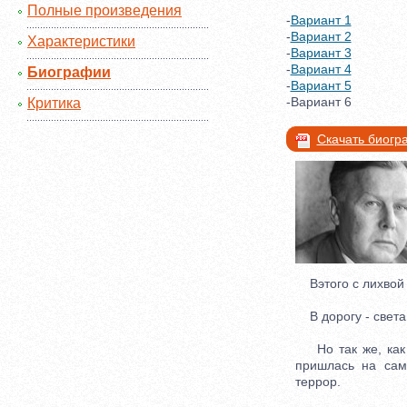
Полные произведения
-
Вариант 1
-
Вариант 2
Характеристики
-
Вариант 3
-
Вариант 4
Биографии
-
Вариант 5
-Вариант 6
Критика
Скачать биог
Вэтого с лихвой
В дорогу - света 
Но так же, как и
пришлась на сам
террор.