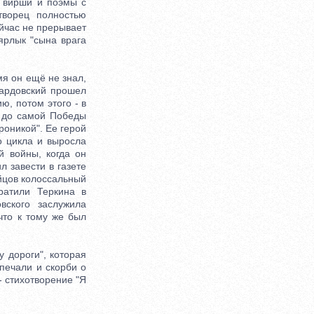
о вирши и поэмы с
творец полностью
ейчас не прерывает
ярлык "сына врага
я он ещё не знал,
вардовский прошел
, потом этого - в
и до самой Победы
роникой". Ее герой
о цикла и выросла
й войны, когда он
л завести в газете
ойцов колоссальный
ратили Теркина в
вского заслужила
 что к тому же был
 дороги", которая
 печали и скорби о
- стихотворение "Я