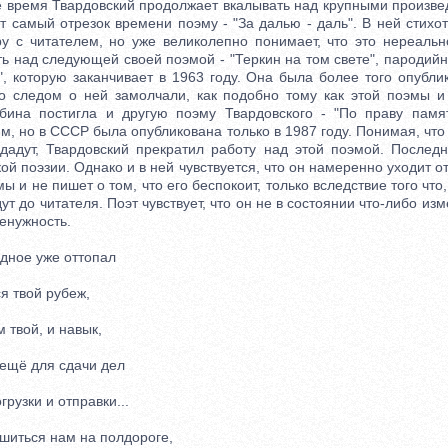
ремя Твардовский продолжает вкалывать над крупными произве
т самый отрезок времени поэму - "За далью - даль". В ней стихо
ру с читателем, но уже великолепно понимает, что это нереальн
ть над следующей своей поэмой - "Теркин на том свете", пароди
", которую заканчивает в 1963 году. Она была более того опубли
о следом о ней замолчали, как подобно тому как этой поэмы и
бина постигла и другую поэму Твардовского - "По праву памя
м, но в СССР была опубликована только в 1987 году. Понимая, что
адут, Твардовский прекратил работу над этой поэмой. Послед
ой поэзии. Однако и в ней чувствуется, что он намеренно уходит о
ы и не пишет о том, что его беспокоит, только вследствие того что,
ут до читателя. Поэт чувствует, что он не в состоянии что-либо изм
енужность.
ное уже оттопал
я твой рубеж,
твой, и навык,
ещё для сдачи дел
узки и отправки...
иться нам на полдороге,