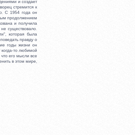
дениями и создает
творец стремится к
о. С 1954 года он
йным продолжением
кована и получила
 не существовало.
ти", которая была
 поведать правду о
ние годы жизни он
т когда-то любимой
 что его мысли все
енить в этом мире,