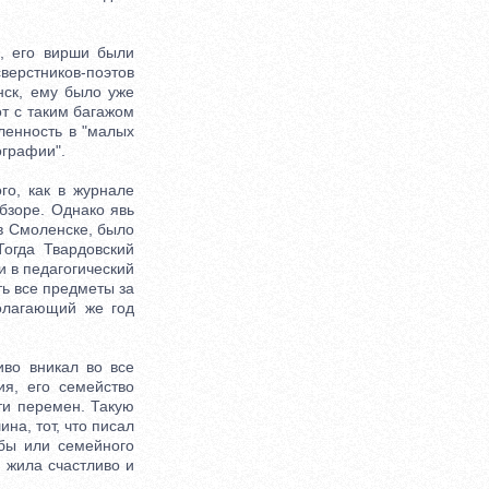
, его вирши были
верстников-поэтов
нск, ему было уже
от с таким багажом
ленность в "малых
ографии".
о, как в журнале
обзоре. Однако явь
 в Смоленске, было
Тогда Твардовский
и в педагогический
ть все предметы за
олагающий же год
во вникал во все
я, его семейство
ти перемен. Такую
на, тот, что писал
ьбы или семейного
 жила счастливо и