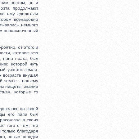
шим поэтом, но и
поэта продолжают
гла ему сделаться
тором всенародно
тывались немного
ем новоиспеченный
оятно, от этого и
ости, которое всю
, папа поэта, был
ег, которой чуть
ый участок земли.
о возраста внушал
ей земле - нашему
 из нищеты, знание
тьян, которые то
овелось на своей
оды его папа был
рассказал в своих
е того с тем, что
 только благодаря
ого, новые порядки