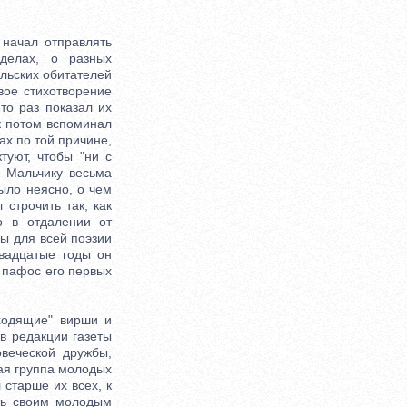
начал отправлять
делах, о разных
ельских обитателей
вое стихотворение
то раз показал их
ак потом вспоминал
ах по той причине,
туют, чтобы "ни с
. Мальчику весьма
было неясно, о чем
 строчить так, как
о в отдалении от
ны для всей поэзии
двадцатые годы он
 пафос его первых
ходящие" вирши и
 в редакции газеты
веческой дружбы,
лая группа молодых
 старше их всех, к
ть своим молодым