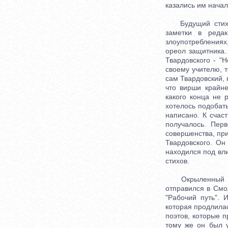
казались им начал
Будущий стихотв
заметки в реда
злоупотреблениях,
ореол защитника.
Твардовского - "
своему учителю, т
сам Твардовский, 
что вирши крайне
какого конца не 
хотелось подобать
написано. К счаст
получалось. Пер
совершенства, при
Твардовского. Он
находился под вл
стихов.
Окрыленный успе
отправился в Смол
"Рабочий путь".
которая продлилас
поэтов, которые п
тому же он был 