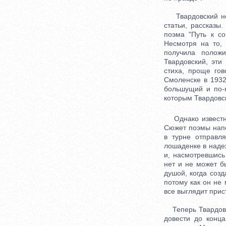
Твардовский нере
статьи, рассказы
поэма "Путь к со
Несмотря на то,
получила полож
Твардовский, эт
стиха, проще гов
Смоленске в 1932
большущий и по-н
которым Твардовск
Однако известнос
Сюжет поэмы напо
в турне отправл
лошаденке в надеж
и, насмотревшись
нет и не может б
душой, когда соз
потому как он не 
все выглядит прис
Теперь Твардовск
довести до конца