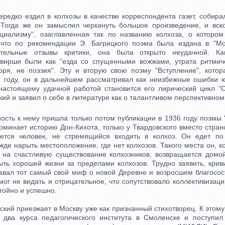
дко ездил в колхозы в качестве корреспондента газет, собира
. Тогда же он замыслил черкануть большое произведение, и вск
циализму", озаглавленная так по названию колхоза, о которо
 что по рекомендации Э. Багрицкого поэма была издана в "Мо
ительные отзывы критики, она была открыто неудачной. Ка
и вирши были как "езда со спущенными вожжами, утрата ритмич
оря, не поэзия". Эту и вторую свою поэму "Вступление", кото
 году, он в дальнейшем рассматривал как неизбежные ошибки 
астоящему удачной работой становится его лирический цикл "С
ий и заявил о себе в литературе как о талантливом перспективном
ть к нему пришла только потом публикации в 1936 году поэмы 
минает историю Дон-Кихота, только у Твардовского вместо стра
яется человек, не стремящийся входить в колхоз. Он едет по
де нарыть местоположение, где нет колхозов. Такого места он, к
 на счастливую существование колхозников, возвращается домо
ыть хорошей жизни за пределами колхозов. Трудно заявить, крив
давал тот самый свой миф о новой Деревне и возросшем благосост
мог не видать и отрицательное, что сопутствовало коллективизац
тойно и успешно.
ий приезжает в Москву уже как признанный стихотворец. К этому
 два курса педагогического института в Смоленске и поступил