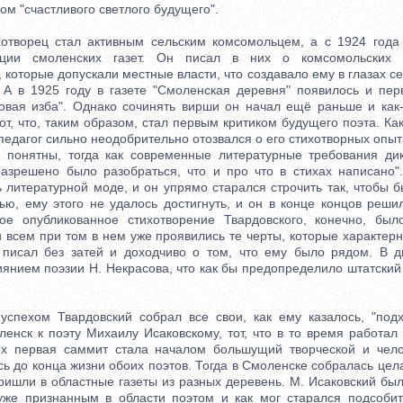
ом "счастливого светлого будущего".
орец стал активным сельским комсомольцем, а с 1924 года 
кции смоленских газет. Он писал в них о комсомольских 
 которые допускали местные власти, что создавало ему в глазах с
 А в 1925 году в газете "Смоленская деревня" появилось и пер
Новая изба". Однако сочинять вирши он начал ещё раньше и как-
от, что, таким образом, стал первым критиком будущего поэта. К
педагог сильно неодобрительно отозвался о его стихотворных опыт
 понятны, тогда как современные литературные требования дик
разрешено было разобраться, что и про что в стихах написано"
 литературной моде, и он упрямо старался строчить так, чтобы 
ью, ему этого не удалось достигнуть, и он в конце концов решил
вое опубликованное стихотворение Твардовского, конечно, был
 всем при том в нем уже проявились те черты, которые характер
 писал без затей и доходчиво о том, что ему было рядом. В 
иянием поэзии Н. Некрасова, что как бы предопределило штатский
хом Твардовский собрал все свои, как ему казалось, "под
енск к поэту Михаилу Исаковскому, тот, что в то время работал
 Их первая саммит стала началом большущий творческой и чело
ь до конца жизни обоих поэтов. Тогда в Смоленске собралась це
ришли в областные газеты из разных деревень. М. Исаковский был
уже признанным в области поэтом и как мог старался подсоби