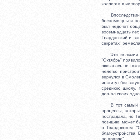
коллегам в их твор
Впоследствии Тв
беспомощны и под
был недочет обще
восемнадцать лет,
Твардовский и вс
секретах" ремесла
Эти иллюзии и п
"Октябрь" появило
оказалась не тако
нелегко пристрои
вернулся в Смолен
институт без всту
среднюю школу. 
догнал своих одно
В тот самый сво
процессы, котор
пострадала, но Т
позицию, может бы
о Твардовском: "
благоустройства.
по правде".