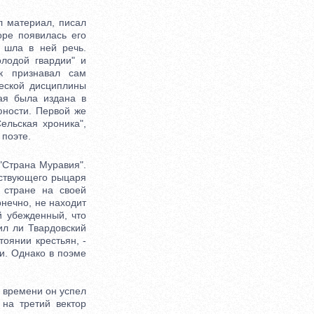
л материал, писал
оре появилась его
м шла в ней речь.
лодой гвардии" и
к признавал сам
еской дисциплины
рая была издана в
юности. Первой же
ельская хроника",
 поэте.
"Страна Муравия".
нствующего рыцаря
 стране на своей
онечно, не находит
й убежденный, что
ил ли Твардовский
оянии крестьян, -
ии. Однако в поэме
 времени он успел
 на третий вектор