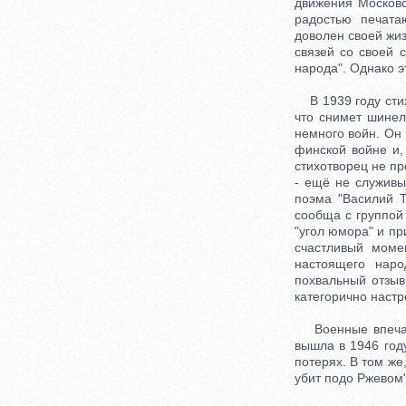
движения Московс
радостью печата
доволен своей жиз
связей со своей 
народа". Однако э
В 1939 году стих
что снимет шинел
немного войн. Он
финской войне и,
стихотворец не пр
- ещё не служивы
поэма "Василий Т
сообща с группой 
"угол юмора" и пр
счастливый моме
настоящего наро
похвальный отзыв 
категорично настр
Военные впечатле
вышла в 1946 году
потерях. В том же
убит подо Ржевом"