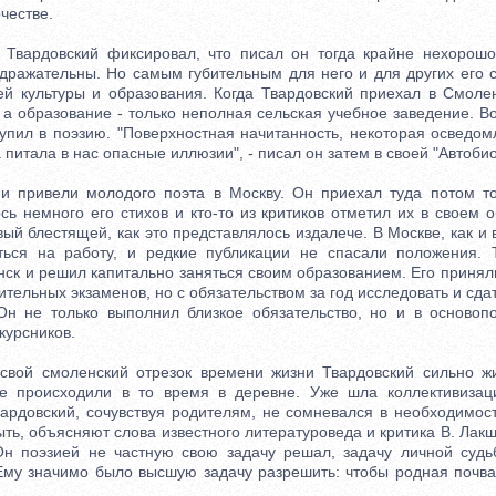
честве.
ардовский фиксировал, что писал он тогда крайне нехорошо
ражательны. Но самым губительным для него и для других его с
й культуры и образования. Когда Твардовский приехал в Смоле
 а образование - только неполная сельская учебное заведение. В
тупил в поэзию. "Поверхностная начитанность, некоторая осведом
 питала в нас опасные иллюзии", - писал он затем в своей "Автоби
ривели молодого поэта в Москву. Он приехал туда потом тог
сь немного его стихов и кто-то из критиков отметил их в своем 
вый блестящей, как это представлялось издалече. В Москве, как и
ться на работу, и редкие публикации не спасали положения. 
ск и решил капитально заняться своим образованием. Его принял
пительных экзаменов, но с обязательством за год исследовать и сда
Он не только выполнил близкое обязательство, но и в основоп
курсников.
й смоленский отрезок времени жизни Твардовский сильно жи
ые происходили в то время в деревне. Уже шла коллективизаци
вардовский, сочувствуя родителям, не сомневался в необходимос
ть, объясняют слова известного литературоведа и критика В. Лакши
Он поэзией не частную свою задачу решал, задачу личной суд
 Ему значимо было высшую задачу разрешить: чтобы родная почва