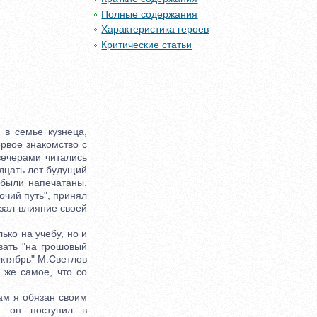
Полные содержания
Характеристика героев
Критические статьи
в семье кузнеца,
ервое знакомство с
вечерами читались
адцать лет будущий
 были напечатаны.
очий путь", принял
азал влияние своей
ко на учебу, но и
вать "на грошовый
Октябрь" М.Светлов
 же самое, что со
ам я обязан своим
я он поступил в