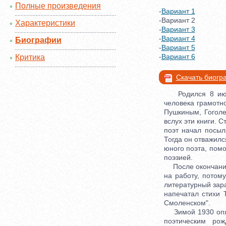
Полные произведения
-
Вариант 1
-Вариант 2
Характеристики
-
Вариант 3
-
Вариант 4
Биографии
-
Вариант 5
-
Вариант 6
Критика
Скачать биог
Родился 8 июня 
человека грамотно
Пушкиным, Гоголе
вслух эти книги. 
поэт начал посыл
Тогда он отважилс
юного поэта, помо
поэзией.
После окончания 
на работу, потом
литературный зара
напечатал стихи 
Смоленском".
Зимой 1930 опять
поэтическим ро