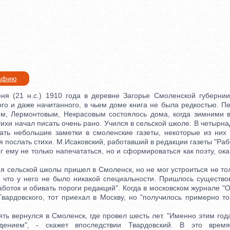
рафию
(21 н.с.) 1910 года в деревне Загорье Смоленской губернии 
го и даже начитанного, в чьем доме книга не была редкостью. П
м, Лермонтовым, Некрасовым состоялось дома, когда зимними 
Стихи начал писать очень рано. Учился в сельской школе. В четырн
ать небольшие заметки в смоленские газеты, некоторые из них
я послать стихи. М.Исаковский, работавший в редакции газеты "Раб
г ему не только напечататься, но и сформироваться как поэту, ок
сельской школы пришел в Смоленск, но не мог устроиться не толь
у что у него не было никакой специальности. Пришлось существо
боток и обивать пороги редакций". Когда в московском журнале "
Твардовского, тот приехал в Москву, но "получилось примерно то
 вернулся в Смоленск, где провел шесть лет. "Именно этим год
ждением", - скажет впоследствии Твардовский. В это врем