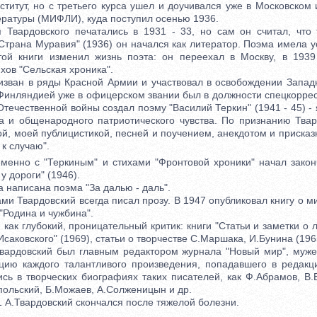
ститут, но с третьего курса ушел и доучивался уже в Московском 
ратуры (МИФЛИ), куда поступил осенью 1936.
ардовского печатались в 1931 - 33, но сам он считал, что 
Страна Муравия" (1936) он начался как литератор. Поэма имела у
этой книги изменил жизнь поэта: он переехал в Москву, в 193
ихов "Сельская хроника".
ван в ряды Красной Армии и участвовал в освобождении Западн
Финляндией уже в офицерском звании был в должности спецкорре
Отечественной войны создал поэму "Василий Теркин" (1941 - 45) 
ра и общенародного патриотического чувства. По признанию Твард
ой, моей публицистикой, песней и поучением, анекдотом и присказ
к случаю".
нно с "Теркиным" и стихами "Фронтовой хроники" начал закон
у дороги" (1946).
 написана поэма "За далью - даль".
и Твардовский всегда писал прозу. В 1947 опубликовал книгу о м
"Родина и чужбина".
к глубокий, проницательный критик: книги "Статьи и заметки о л
саковского" (1969), статьи о творчестве С.Маршака, И.Бунина (196
рдовский был главным редактором журнала "Новый мир", мужес
цию каждого талантливого произведения, попадавшего в редак
сь в творческих биографиях таких писателей, как Ф.Абрамов, В.
польский, Б.Можаев, А.Солженицын и др.
А.Твардовский скончался после тяжелой болезни.