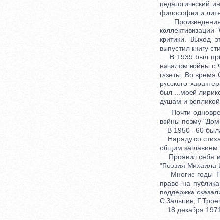
педагогический ин
философии и лите
Произведения Тв
коллективизации "
критики. Выход 
выпустил книгу ст
В 1939 был приз
началом войны с 
газеты. Во время 
русского характе
был ...моей лирик
душам и репликой 
Почти одновреме
войны поэму "Дом 
В 1950 - 60 была
Наряду со стихам
общим заглавием 
Проявил себя и ка
"Поэзия Михаила И
Многие годы Тва
право на публика
поддержка сказали
С.Залыгин, Г.Трое
18 декабря 1971 