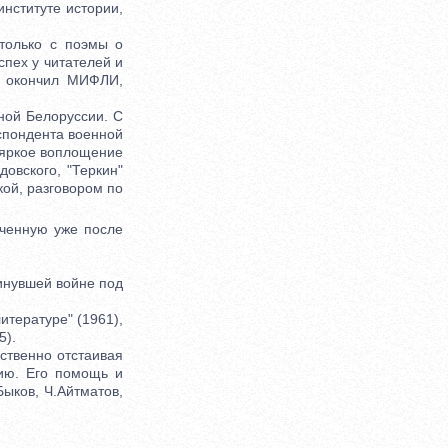
институте истории,
только с поэмы о
спех у читателей и
9 окончил МИФЛИ,
ой Белоруссии. С
спондента военной
- яркое воплощение
овского, "Теркин"
кой, разговором по
ченную уже после
инувшей войне под
итературе" (1961),
5).
твенно отстаивая
цию. Его помощь и
Быков, Ч.Айтматов,