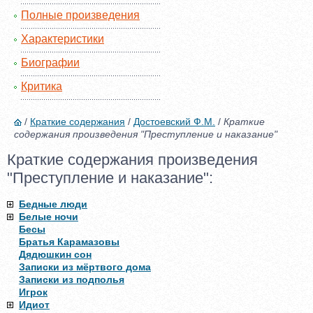
Полные произведения
Характеристики
Биографии
Критика
/
Краткие содержания
/
Достоевский Ф.М.
/
Краткие
содержания произведения "Преступление и наказание"
Краткие содержания произведения
"Преступление и наказание":
Бедные люди
Белые ночи
Бесы
Братья Карамазовы
Дядюшкин сон
Записки из мёртвого дома
Записки из подполья
Игрок
Идиот