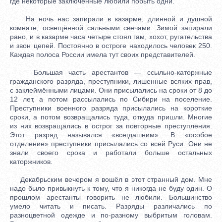
где некоторые заключенные любили побыть одни.
На ночь нас запирали в казарме, длинной и душной
комнате, освещённой сальными свечами. Зимой запирали
рано, и в казарме часа четыре стоял гам, хохот, ругательства
и звон цепей. Постоянно в остроге находилось человек 250.
Каждая полоса России имела тут своих представителей.
Большая часть арестантов — ссыльно-каторжные
гражданского разряда, преступники, лишенные всяких прав,
с заклеймёнными лицами. Они присылались на сроки от 8 до
12 лет, а потом рассылались по Сибири на поселение.
Преступники военного разряда присылались на короткие
сроки, а потом возвращались туда, откуда пришли. Многие
из них возвращались в острог за повторные преступления.
Этот разряд назывался «всегдашним». В «особое
отделение» преступники присылались со всей Руси. Они не
знали своего срока и работали больше остальных
каторжников.
Декабрьским вечером я вошёл в этот странный дом. Мне
надо было привыкнуть к тому, что я никогда не буду один. О
прошлом арестанты говорить не любили. Большинство
умело читать и писать. Разряды различались по
разноцветной одежде и по-разному выбритым головам.