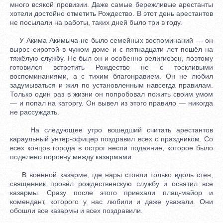
много всякой провизии. Даже самые бережливые арестанты
хотели достойно отметить Рождество. В этот день арестантов
не посылали на работы, таких дней было три в году.
У Акима Акимыча не было семейных воспоминаний — он
вырос сиротой в чужом доме и с пятнадцати лет пошёл на
тяжёлую службу. Не был он и особенно религиозен, поэтому
готовился встретить Рождество не с тоскливыми
воспоминаниями, а с тихим благонравием. Он не любил
задумываться и жил по установленным навсегда правилам.
Только один раз в жизни он попробовал пожить своим умом
— и попал на каторгу. Он вывел из этого правило — никогда
не рассуждать.
На следующее утро вошедший считать арестантов
караульный унтер-офицер поздравил всех с праздником. Со
всех концов города в острог несли подаяние, которое было
поделено поровну между казармами.
В военной казарме, где нары стояли только вдоль стен,
священник провёл рождественскую службу и освятил все
казармы. Сразу после этого приехали плац-майор и
комендант, которого у нас любили и даже уважали. Они
обошли все казармы и всех поздравили.