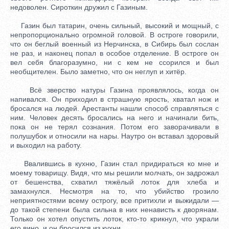
недоволен. Сироткин дружил с Газиным.
Газин был татарин, очень сильный, высокий и мощный, с
непропорционально огромной головой. В остроге говорили,
что он беглый военный из Нерчинска, в Сибирь был сослан
не раз, и наконец попал в особое отделение. В остроге он
вел себя благоразумно, ни с кем не ссорился и был
необщителен. Было заметно, что он неглуп и хитёр.
Всё зверство натуры Газина проявлялось, когда он
напивался. Он приходил в страшную ярость, хватал нож и
бросался на людей. Арестанты нашли способ справляться с
ним. Человек десять бросались на него и начинали бить,
пока он не терял сознания. Потом его заворачивали в
полушубок и относили на нары. Наутро он вставал здоровый
и выходил на работу.
Ввалившись в кухню, Газин стал придираться ко мне и
моему товарищу. Видя, что мы решили молчать, он задрожал
от бешенства, схватил тяжёлый лоток для хлеба и
замахнулся. Несмотря на то, что убийство грозило
неприятностями всему острогу, все притихли и выжидали —
до такой степени была сильна в них ненависть к дворянам.
Только он хотел опустить лоток, кто-то крикнул, что украли
его вино, и он бросился из кухни.