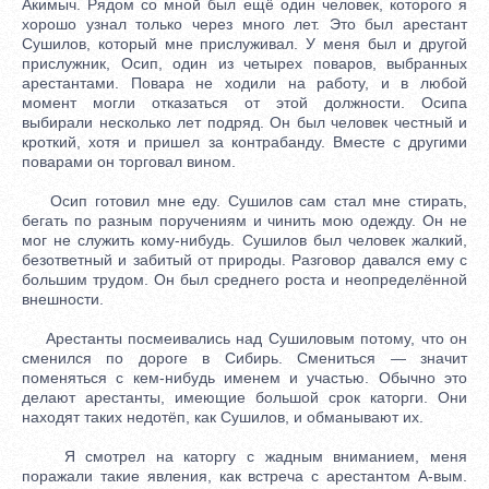
Акимыч. Рядом со мной был ещё один человек, которого я
хорошо узнал только через много лет. Это был арестант
Сушилов, который мне прислуживал. У меня был и другой
прислужник, Осип, один из четырех поваров, выбранных
арестантами. Повара не ходили на работу, и в любой
момент могли отказаться от этой должности. Осипа
выбирали несколько лет подряд. Он был человек честный и
кроткий, хотя и пришел за контрабанду. Вместе с другими
поварами он торговал вином.
Осип готовил мне еду. Сушилов сам стал мне стирать,
бегать по разным поручениям и чинить мою одежду. Он не
мог не служить кому-нибудь. Сушилов был человек жалкий,
безответный и забитый от природы. Разговор давался ему с
большим трудом. Он был среднего роста и неопределённой
внешности.
Арестанты посмеивались над Сушиловым потому, что он
сменился по дороге в Сибирь. Смениться — значит
поменяться с кем-нибудь именем и участью. Обычно это
делают арестанты, имеющие большой срок каторги. Они
находят таких недотёп, как Сушилов, и обманывают их.
Я смотрел на каторгу с жадным вниманием, меня
поражали такие явления, как встреча с арестантом А-вым.