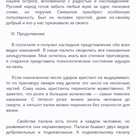
нашем остроге, вспоминали с радостью и наслаждением.
Русский народ готов забыть любые муки за одно ласковое
слово, но поручик Смекалов приобрел особенную
популярность. Был он человек простой, даже по-своему
добрый и его у нас признавали за своего.
III. Продолжение
В госпитале я получил наглядное представление обо всех
видах наказаний. В наши палаты сводились все наказанные
шпицрутенами. Мне хотелось знать все степени приговоров,
я старался представить психологическое состояние идущих
на казнь.
Если назначенное число ударов арестант не выдерживал,
то по приговору лекаря ему делили это число на несколько
частей. Саму казнь арестанты переносили мужественно. Я
заметил, что розги в большом количестве — самое тяжелое
наказание. С пятисот розог можно засечь человека до
смерти, а пятьсот палок можно перенести без опасности для
жизни.
Свойства палача есть почти в каждом человеке, но
развиваются они неравномерно. Палачи бывают двух видов:
добровольные и подневольные. К подневольному палачу