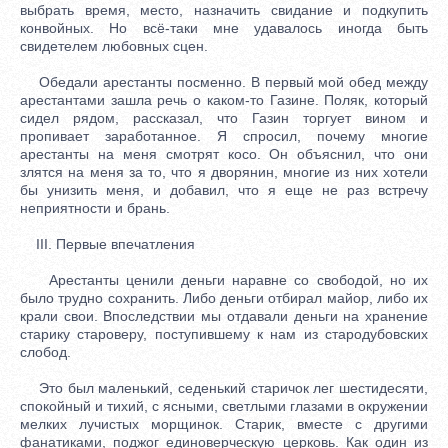
выбрать время, место, назначить свидание и подкупить
конвойных. Но всё-таки мне удавалось иногда быть
свидетелем любовных сцен.
Обедали арестанты посменно. В первый мой обед между
арестантами зашла речь о каком-то Газине. Поляк, который
сидел рядом, рассказал, что Газин торгует вином и
пропивает заработанное. Я спросил, почему многие
арестанты на меня смотрят косо. Он объяснил, что они
злятся на меня за то, что я дворянин, многие из них хотели
бы унизить меня, и добавил, что я еще не раз встречу
неприятности и брань.
III. Первые впечатления
Арестанты ценили деньги наравне со свободой, но их
было трудно сохранить. Либо деньги отбирал майор, либо их
крали свои. Впоследствии мы отдавали деньги на хранение
старику староверу, поступившему к нам из стародубовских
слобод.
Это был маленький, седенький старичок лег шестидесяти,
спокойный и тихий, с ясными, светлыми глазами в окружении
мелких лучистых морщинок. Старик, вместе с другими
фанатиками, поджог единоверческую церковь. Как один из