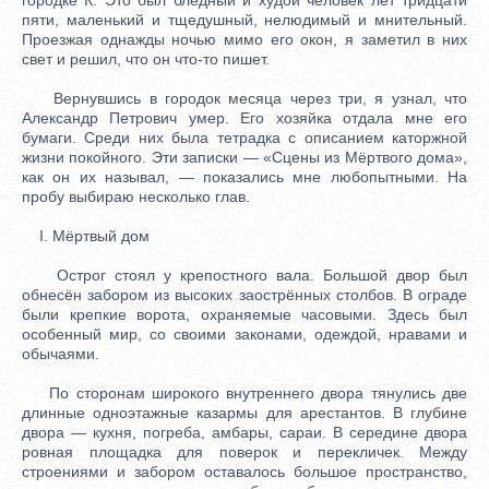
пяти, маленький и тщедушный, нелюдимый и мнительный.
Проезжая однажды ночью мимо его окон, я заметил в них
свет и решил, что он что-то пишет.
Вернувшись в городок месяца через три, я узнал, что
Александр Петрович умер. Его хозяйка отдала мне его
бумаги. Среди них была тетрадка с описанием каторжной
жизни покойного. Эти записки — «Сцены из Мёртвого дома»,
как он их называл, — показались мне любопытными. На
пробу выбираю несколько глав.
I. Мёртвый дом
Острог стоял у крепостного вала. Большой двор был
обнесён забором из высоких заострённых столбов. В ограде
были крепкие ворота, охраняемые часовыми. Здесь был
особенный мир, со своими законами, одеждой, нравами и
обычаями.
По сторонам широкого внутреннего двора тянулись две
длинные одноэтажные казармы для арестантов. В глубине
двора — кухня, погреба, амбары, сараи. В середине двора
ровная площадка для поверок и перекличек. Между
строениями и забором оставалось большое пространство,