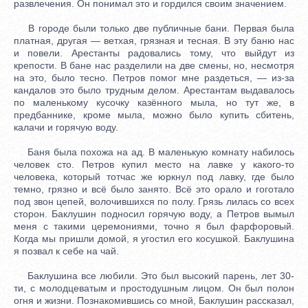
развлечения. Он понимал это и гордился своим значением.
В городе были только две публичные бани. Первая была
платная, другая — ветхая, грязная и тесная. В эту баню нас
и повели. Арестанты радовались тому, что выйдут из
крепости. В бане нас разделили на две смены, но, несмотря
на это, было тесно. Петров помог мне раздеться, — из-за
кандалов это было трудным делом. Арестантам выдавалось
по маленькому кусочку казённого мыла, но тут же, в
предбаннике, кроме мыла, можно было купить сбитень,
калачи и горячую воду.
Баня была похожа на ад. В маленькую комнату набилось
человек сто. Петров купил место на лавке у какого-то
человека, который тотчас же юркнул под лавку, где было
темно, грязно и всё было занято. Всё это орало и гоготало
под звон цепей, волочившихся по полу. Грязь лилась со всех
сторон. Баклушин подносил горячую воду, а Петров вымыл
меня с такими церемониями, точно я был фарфоровый.
Когда мы пришли домой, я угостил его косушкой. Баклушина
я позвал к себе на чай.
Баклушина все любили. Это был высокий парень, лет 30-
ти, с молодцеватым и простодушным лицом. Он был полон
огня и жизни. Познакомившись со мной, Баклушин рассказал,