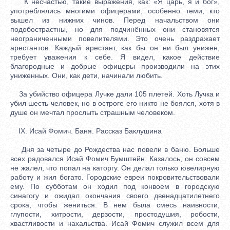
К несчастью, такие выражения, как: «Я царь, я и бог»,
употреблялись многими офицерами, особенно теми, кто
вышел из нижних чинов. Перед начальством они
подобострастны, но для подчинённых они становятся
неограниченными повелителями. Это очень раздражает
арестантов. Каждый арестант, как бы он ни был унижен,
требует уважения к себе. Я видел, какое действие
благородные и добрые офицеры производили на этих
униженных. Они, как дети, начинали любить.
За убийство офицера Лучке дали 105 плетей. Хоть Лучка и
убил шесть человек, но в остроге его никто не боялся, хотя в
душе он мечтал прослыть страшным человеком.
IX. Исай Фомич. Баня. Рассказ Баклушина
Дня за четыре до Рождества нас повели в баню. Больше
всех радовался Исай Фомич Бумштейн. Казалось, он совсем
не жалел, что попал на каторгу. Он делал только ювелирную
работу и жил богато. Городские евреи покровительствовали
ему. По субботам он ходил под конвоем в городскую
синагогу и ожидал окончания своего двенадцатилетнего
срока, чтобы жениться. В нем была смесь наивности,
глупости, хитрости, дерзости, простодушия, робости,
хвастливости и нахальства. Исай Фомич служил всем для