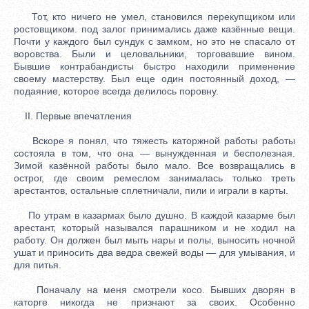
Тот, кто ничего не умел, становился перекупщиком или
ростовщиком. под залог принимались даже казённые вещи.
Почти у каждого был сундук с замком, но это не спасало от
воровства. Были и целовальники, торговавшие вином.
Бывшие контрабандисты быстро находили применение
своему мастерству. Был еще один постоянный доход, —
подаяние, которое всегда делилось поровну.
II. Первые впечатления
Вскоре я понял, что тяжесть каторжной работы работы
состояла в том, что она — вынужденная и бесполезная.
Зимой казённой работы было мало. Все возвращались в
острог, где своим ремеслом занималась только треть
арестантов, остальные сплетничали, пили и играли в карты.
По утрам в казармах было душно. В каждой казарме был
арестант, который назывался парашником и не ходил на
работу. Он должен был мыть нары и полы, выносить ночной
ушат и приносить два ведра свежей воды — для умывания, и
для питья.
Поначалу на меня смотрели косо. Бывших дворян в
каторге никогда не признают за своих. Особенно