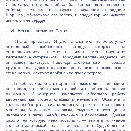
Я погладил её и дал ей хлеба. Теперь, возвращаясь с
работы, я спешил за казармы с визжащим от радости
Шариком, обхватывал его голову, и сладко-горькое чувство
щемило мне сердце.
VII. Новые знакомства. Петров
Я стал привыкать. Я уже не слонялся по острогу как
потерянный, любопытные взгляды каторжан не
останавливались на мне так часто. Меня поражало
легкомыслие каторжников. Свободный человек надеется, но
он живёт, действует. Надежда заключённого — совсем
другого рода. Даже страшные преступники, прикованные к
стене цепью, мечтают пройтись по двору острога.
За любовь к работе каторжники насмехались надо мной,
но я знал, что работа меня спасёт, и не обращал на них
внимания. Инженерное начальство облегчало работу
дворянам, как людям слабым и неумелым. Обжигать и
толочь алебастр назначали человека три-четыре во главе с
мастером Алмазовым, суровым, смуглым и сухощавым
человеком в летах, необщительным и брюзгливым. Другая
работа, на которую меня посылали, — вертеть точильное
колесо в мастерской. Если вытачивали что-нибудь большое,
мне в помощь посылали ещё одного дворянина. Эта работа