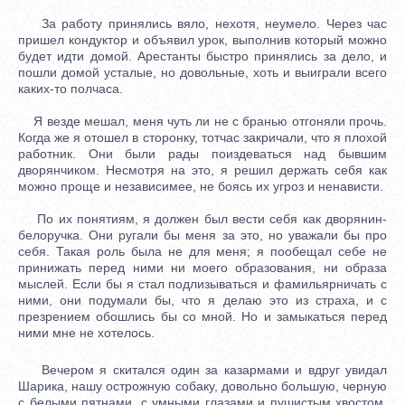
За работу принялись вяло, нехотя, неумело. Через час
пришел кондуктор и объявил урок, выполнив который можно
будет идти домой. Арестанты быстро принялись за дело, и
пошли домой усталые, но довольные, хоть и выиграли всего
каких-то полчаса.
Я везде мешал, меня чуть ли не с бранью отгоняли прочь.
Когда же я отошел в сторонку, тотчас закричали, что я плохой
работник. Они были рады поиздеваться над бывшим
дворянчиком. Несмотря на это, я решил держать себя как
можно проще и независимее, не боясь их угроз и ненависти.
По их понятиям, я должен был вести себя как дворянин-
белоручка. Они ругали бы меня за это, но уважали бы про
себя. Такая роль была не для меня; я пообещал себе не
принижать перед ними ни моего образования, ни образа
мыслей. Если бы я стал подлизываться и фамильярничать с
ними, они подумали бы, что я делаю это из страха, и с
презрением обошлись бы со мной. Но и замыкаться перед
ними мне не хотелось.
Вечером я скитался один за казармами и вдруг увидал
Шарика, нашу острожную собаку, довольно большую, черную
с белыми пятнами, с умными глазами и пушистым хвостом.