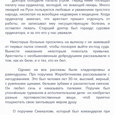
Доктора обходили палаты утром. Перед ними посещал
палату наш ординатор, молодой, но знающий лекарь. Много
лекарей на Руси пользуются любовью и уважением простого
народа, несмотря на всеобщее недоверие к медицине. Когда
ординатор замечал, что арестант пришел отдохнуть от
работы, он записывал ему несуществующую болезнь и
оставлял лежать. Старший доктор был гораздо суровее
ординатора, и за это его у нас уважали.
Некоторые больные просились на выписку с не зажившей
от первых палок спиной, чтобы поскорее выйти из-под суда.
Вынести наказание некоторым помогала привычка.
Арестанты с необыкновенным добродушием рассказывали о
том, как их били, и о тех, кто их бил.
Однако не все рассказы были хладнокровны и
равнодушны. Про поручика Жеребятникова рассказывали с
негодованием. Это был человек лет 30-ти, высокий, жирный,
с румяными щеками, белыми зубами и раскатистым смехом.
Он любил сечь и наказывать палками. Поручик был
утончённым гурманом в исполнительном деле: он изобретал
разные противоестественные вещи, чтоб приятно
пощекотать свою заплывшую жиром душу.
О поручике Смекалове, который был командиром при