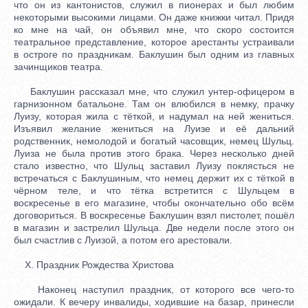
что он из кантонистов, служил в пионерах и был любим
некоторыми высокими лицами. Он даже книжки читал. Придя
ко мне на чай, он объявил мне, что скоро состоится
театральное представление, которое арестанты устраивали
в остроге по праздникам. Баклушин был одним из главных
зачинщиков театра.
Баклушин рассказал мне, что служил унтер-офицером в
гарнизонном батальоне. Там он влюбился в немку, прачку
Луизу, которая жила с тёткой, и надумал на ней жениться.
Изъявил желание жениться на Луизе и её дальний
родственник, немолодой и богатый часовщик, немец Шульц.
Луиза не была против этого брака. Через несколько дней
стало известно, что Шульц заставил Луизу поклясться не
встречаться с Баклушиным, что немец держит их с тёткой в
чёрном теле, и что тётка встретится с Шульцем в
воскресенье в его магазине, чтобы окончательно обо всём
договориться. В воскресенье Баклушин взял пистолет, пошёл
в магазин и застрелил Шульца. Две недели после этого он
был счастлив с Луизой, а потом его арестовали.
X. Праздник Рождества Христова
Наконец наступил праздник, от которого все чего-то
ожидали. К вечеру инвалиды, ходившие на базар, принесли