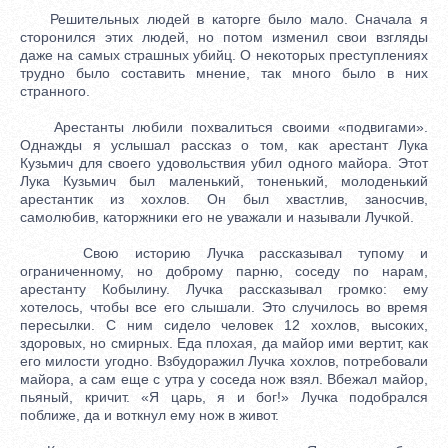
Решительных людей в каторге было мало. Сначала я
сторонился этих людей, но потом изменил свои взгляды
даже на самых страшных убийц. О некоторых преступлениях
трудно было составить мнение, так много было в них
странного.
Арестанты любили похвалиться своими «подвигами».
Однажды я услышал рассказ о том, как арестант Лука
Кузьмич для своего удовольствия убил одного майора. Этот
Лука Кузьмич был маленький, тоненький, молоденький
арестантик из хохлов. Он был хвастлив, заносчив,
самолюбив, каторжники его не уважали и называли Лучкой.
Свою историю Лучка рассказывал тупому и
ограниченному, но доброму парню, соседу по нарам,
арестанту Кобылину. Лучка рассказывал громко: ему
хотелось, чтобы все его слышали. Это случилось во время
пересылки. С ним сидело человек 12 хохлов, высоких,
здоровых, но смирных. Еда плохая, да майор ими вертит, как
его милости угодно. Взбудоражил Лучка хохлов, потребовали
майора, а сам еще с утра у соседа нож взял. Вбежал майор,
пьяный, кричит. «Я царь, я и бог!» Лучка подобрался
поближе, да и воткнул ему нож в живот.