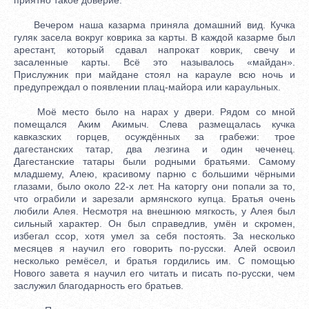
Вечером наша казарма приняла домашний вид. Кучка
гуляк засела вокруг коврика за карты. В каждой казарме был
арестант, который сдавал напрокат коврик, свечу и
засаленные карты. Всё это называлось «майдан».
Прислужник при майдане стоял на карауле всю ночь и
предупреждал о появлении плац-майора или караульных.
Моё место было на нарах у двери. Рядом со мной
помещался Аким Акимыч. Слева размещалась кучка
кавказских горцев, осуждённых за грабежи: трое
дагестанских татар, два лезгина и один чеченец.
Дагестанские татары были родными братьями. Самому
младшему, Алею, красивому парню с большими чёрными
глазами, было около 22-х лет. На каторгу они попали за то,
что ограбили и зарезали армянского купца. Братья очень
любили Алея. Несмотря на внешнюю мягкость, у Алея был
сильный характер. Он был справедлив, умён и скромен,
избегал ссор, хотя умел за себя постоять. За несколько
месяцев я научил его говорить по-русски. Алей освоил
несколько ремёсел, и братья гордились им. С помощью
Нового завета я научил его читать и писать по-русски, чем
заслужил благодарность его братьев.