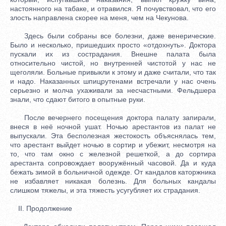
настоянного на табаке, и отравился. Я почувствовал, что его
злость направлена скорее на меня, чем на Чекунова.
Здесь были собраны все болезни, даже венерические.
Было и несколько, пришедших просто «отдохнуть». Доктора
пускали их из сострадания. Внешне палата была
относительно чистой, но внутренней чистотой у нас не
щеголяли. Больные привыкли к этому и даже считали, что так
и надо. Наказанных шпицрутенами встречали у нас очень
серьезно и молча ухаживали за несчастными. Фельдшера
знали, что сдают битого в опытные руки.
После вечернего посещения доктора палату запирали,
внеся в неё ночной ушат. Ночью арестантов из палат не
выпускали. Эта бесполезная жестокость объяснялась тем,
что арестант выйдет ночью в сортир и убежит, несмотря на
то, что там окно с железной решеткой, а до сортира
арестанта сопровождает вооружённый часовой. Да и куда
бежать зимой в больничной одежде. От кандалов каторжника
не избавляет никакая болезнь. Для больных кандалы
слишком тяжелы, и эта тяжесть усугубляет их страдания.
II. Продолжение