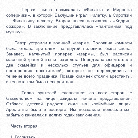
Первая пьеса называлась «Филатка и Мирошка
соперники», в которой Баклушин играл Филатку, а Сироткин
— Филаткину невесту. Вторая пьеса называлась «Кедрил-
обжора». В заключение представлялась «пантомима под
музыку».
Театр устроили в военной казарме. Половина комнаты
была отдана зрителям, на другой половине была сцена.
Занавес, натянутый поперек казармы, был расписан
масляной краской и сшит из холста. Перед занавесом стояли
две скамейки и несколько стульев для офицеров и
посторонних посетителей, которые не переводились в
течение всего праздника. Позади скамеек стояли арестанты,
и теснота там была невероятная.
Толпа зрителей, сдавленная со всех сторон, с
блаженством на лице ожидала начала представления.
Отблеск детской радости сиял на клеймёных лицах.
Арестанты были в восторге. Им позволили повеселиться,
забыть о кандалах и долгих годах заключения.
Часть вторая
I. Госпиталь