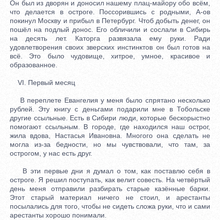
Он был из дворян и доносил нашему плац-майору обо всём,
что делается в остроге. Поссорившись с родными, А-ов
покинул Москву и прибыл в Петербург. Чтоб добыть денег, он
пошёл на подлый донос. Его обличили и сослали в Сибирь
на десять лет. Каторга развязала ему руки. Ради
удовлетворения своих зверских инстинктов он был готов на
всё. Это было чудовище, хитрое, умное, красивое и
образованное.
VI. Первый месяц
В переплете Евангелия у меня было спрятано несколько
рублей. Эту книгу с деньгами подарили мне в Тобольске
другие ссыльные. Есть в Сибири люди, которые бескорыстно
помогают ссыльным. В городе, где находился наш острог,
жила вдова, Настасья Ивановна. Многого она сделать не
могла из-за бедности, но мы чувствовали, что там, за
острогом, у нас есть друг.
В эти первые дни я думал о том, как поставлю себя в
остроге. Я решил поступать, как велит совесть. На четвёртый
день меня отправили разбирать старые казённые барки.
Этот старый материал ничего не стоил, и арестанты
посылались для того, чтобы не сидеть сложа руки, что и сами
арестанты хорошо понимали.