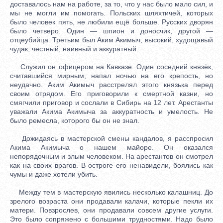
доставалось нам на работе, за то, что у нас было мало сил, и
мы не могли им помогать. Польских шляхтичей, которых
было человек пять, не любили ещё больше. Русских дворян
было четверо. Один — шпион и доносчик, другой —
отцеубийца. Третьим был Аким Акимыч, высокий, худощавый
чудак, честный, наивный и аккуратный.
Служил он офицером на Кавказе. Один соседний князёк,
считавшийся мирным, напал ночью на его крепость, но
неудачно. Аким Акимыч расстрелял этого князька перед
своим отрядом. Его приговорили к смертной казни, но
смягчили приговор и сослали в Сибирь на 12 лет. Арестанты
уважали Акима Акимыча за аккуратность и умелость. Не
было ремесла, которого бы он не знал.
Дожидаясь в мастерской смены кандалов, я расспросил
Акима Акимыча о нашем майоре. Он оказался
непорядочным и злым человеком. На арестантов он смотрел
как на своих врагов. В остроге его ненавидели, боялись как
чумы и даже хотели убить.
Между тем в мастерскую явились несколько калашниц. До
зрелого возраста они продавали калачи, которые пекли их
матери. Повзрослев, они продавали совсем другие услуги.
Это было сопряжено с большими трудностями. Надо было