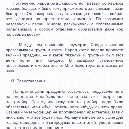
Постепенно народ разгуливался, но трезвых оставалось
гораздо больше, и было кому присмотреть за пьяными. Газин
был трезв. Он намеревался гулять в конце праздника, собрав
все денежки из арестантских карманов. По казармам
раздавались песни. Многие расхаживали с собственными
балалайками, в особом отделении образовался даже хор
человек из восьми.
Между тем начинались сумерки. Среди пьянства
проглядывали грусть и тоска. Народ хотел весело провести
великий праздник, — и какой тяжёлый и грустный был этот
день почти для каждого. В казармах становилось
невыносимо и омерзительно. Мне было грустно и жалко их
всех.
XI. Представление
На третий день праздника состоялось представление в
нашем театре. Нам было неизвестно, знал ли о театре наш
плац-майор. Такому человеку, как плац-майор, надо было
обязательно что-нибудь отнять, кого-нибудь лишить права.
Старший унтер-офицер не противоречил арестантам, взяв с
них слово, что все будет тихо. Афишу написал Баклушин для
господ офицеров и благородных посетителей, удостоивших
наш театр своим посещением.