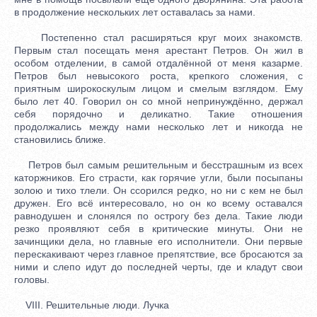
в продолжение нескольких лет оставалась за нами.
Постепенно стал расширяться круг моих знакомств.
Первым стал посещать меня арестант Петров. Он жил в
особом отделении, в самой отдалённой от меня казарме.
Петров был невысокого роста, крепкого сложения, с
приятным широкоскулым лицом и смелым взглядом. Ему
было лет 40. Говорил он со мной непринуждённо, держал
себя порядочно и деликатно. Такие отношения
продолжались между нами несколько лет и никогда не
становились ближе.
Петров был самым решительным и бесстрашным из всех
каторжников. Его страсти, как горячие угли, были посыпаны
золою и тихо тлели. Он ссорился редко, но ни с кем не был
дружен. Его всё интересовало, но он ко всему оставался
равнодушен и слонялся по острогу без дела. Такие люди
резко проявляют себя в критические минуты. Они не
зачинщики дела, но главные его исполнители. Они первые
перескакивают через главное препятствие, все бросаются за
ними и слепо идут до последней черты, где и кладут свои
головы.
VIII. Решительные люди. Лучка