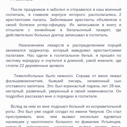
После праздников я заболел и отправился в наш военный
госпиталь, в главном корпусе которого располагались 2
арестантские палаты. Заболевшие арестанты объявляли о
своей болезни унтер-офицеру. Их записывали в книгу и
отсылали с конвойным в батальонный лазарет, где
действительно больных доктор записывал в госпиталь.
Назначением лекарств и распределением порций
занимался ординатор, который заведовал арестантскими
палатами. Нас одели в госпитальное бельё, я прошёл по
чистому коридору и очутился в длинной, узкой комнате, где
стояли 22 деревянные кровати.
Тяжелобольных было немного. Справа от меня лежал
фальшивомонетчик, бывший писарь, незаконный сын
отставного капитана. Это был коренастый парень лет 28-ми,
неглупый, развязный, уверенный в своей невиновности. Он
подробно рассказал мне о порядках в госпитале.
Вслед за ним ко мне подошел больной из исправительной
роты. Это был уже седой солдат по имени Чекунов. Он стал
прислуживать мне, чем вызвал несколько ядовитых
насмешек у чахоточного больного по фамилии Устьянцев,
который, испугавшись наказания, выпил кружку вина,