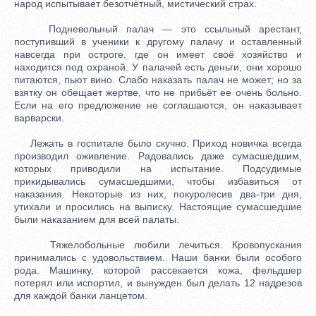
народ испытывает безотчётный, мистический страх.
Подневольный палач — это ссыльный арестант,
поступивший в ученики к другому палачу и оставленный
навсегда при остроге, где он имеет своё хозяйство и
находится под охраной. У палачей есть деньги, они хорошо
питаются, пьют вино. Слабо наказать палач не может; но за
взятку он обещает жертве, что не прибьёт ее очень больно.
Если на его предложение не соглашаются, он наказывает
варварски.
Лежать в госпитале было скучно. Приход новичка всегда
производил оживление. Радовались даже сумасшедшим,
которых приводили на испытание. Подсудимые
прикидывались сумасшедшими, чтобы избавиться от
наказания. Некоторые из них, покуролесив два-три дня,
утихали и просились на выписку. Настоящие сумасшедшие
были наказанием для всей палаты.
Тяжелобольные любили лечиться. Кровопускания
принимались с удовольствием. Наши банки были особого
рода. Машинку, которой рассекается кожа, фельдшер
потерял или испортил, и вынужден был делать 12 надрезов
для каждой банки ланцетом.