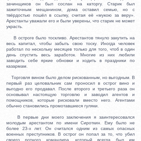
зачинщиков он был сослан на каторгу. Старик был
зажиточным мещанином, дома оставил семью, но с
твёрдостью пошёл в ссылку, считая её «мукою за веру».
Арестанты уважали его и были уверены, что старик не может
украсть.
В остроге было тоскливо. Арестантов тянуло закутить на
весь капитал, чтобы забыть свою тоску. Иногда человек
работал по нескольку месяцев только для того, чтоб в один
день спустить весь заработок. Многие из них любили
заводить себе яркие обновки и ходить в праздники по
казармам.
Торговля вином было делом рискованным, но выгодным. В
первый раз целовальник сам проносил в острог вино и
выгодно его продавал. После второго и третьего раза он
основывал настоящую торговлю и заводил агентов и
помощников, которые рисковали вместо него. Агентами
обычно становились промотавшиеся гуляки.
В первые дни моего заключения я заинтересовался
молодым арестантом по имени Сироткин. Ему было не
более 23-х лет. Он считался одним из самых опасных
военных преступников. В острог он попал за то, что убил
своего ротного командира, который всегда был им