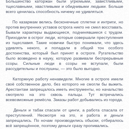
Большинство каторжан были угрюмыми, завистливыми,
тщеславными, хвастливыми и обидчивыми людьми. Больше
всего ценилась способность ничему не удивляться.
По казармам велись бесконечные сплетни и интриги, но
против внутренних уставов острога никто не смел восставать.
Бывали характеры выдающиеся, подчинявшиеся с трудом.
Приходили в острог люди, которые совершали преступления
из тщеславия. Такие новички быстро понимали, что здесь
удивлять некого, и попадали в общий тон особого
достоинства, который был принят в остроге. Ругательство
было возведено в науку, которую развивали беспрерывные
ссоры. Сильные люди в ссоры не вступали, были
рассудительны и послушны, — это было выгодно.
Каторжную работу ненавидели. Многие в остроге имели
своё собственное дело, без которого не смогли бы выжить.
Арестантам запрещалось иметь инструменты, но начальство
смотрело на это сквозь пальцы. Тут встречались
всевозможные ремёсла. Заказы работ добывались из города.
Деньги и табак спасали от цинги, а работа спасала от
преступлений. Несмотря на это, и работа и деньги
запрещались. По ночам производились обыски, отбиралось
всё запрещённое, поэтому деньги сразу пропивались.