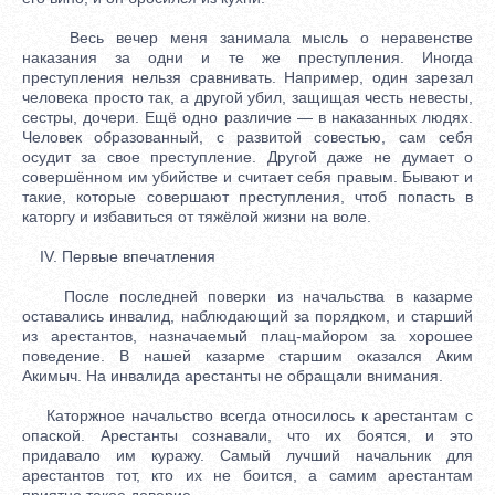
Весь вечер меня занимала мысль о неравенстве
наказания за одни и те же преступления. Иногда
преступления нельзя сравнивать. Например, один зарезал
человека просто так, а другой убил, защищая честь невесты,
сестры, дочери. Ещё одно различие — в наказанных людях.
Человек образованный, с развитой совестью, сам себя
осудит за свое преступление. Другой даже не думает о
совершённом им убийстве и считает себя правым. Бывают и
такие, которые совершают преступления, чтоб попасть в
каторгу и избавиться от тяжёлой жизни на воле.
IV. Первые впечатления
После последней поверки из начальства в казарме
оставались инвалид, наблюдающий за порядком, и старший
из арестантов, назначаемый плац-майором за хорошее
поведение. В нашей казарме старшим оказался Аким
Акимыч. На инвалида арестанты не обращали внимания.
Каторжное начальство всегда относилось к арестантам с
опаской. Арестанты сознавали, что их боятся, и это
придавало им куражу. Самый лучший начальник для
арестантов тот, кто их не боится, а самим арестантам
приятно такое доверие.