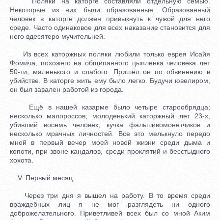
Поляки на каторге составляли отдельную семью.
Некоторые из них были образованные. Образованный
человек в каторге должен привыкнуть к чужой для него
среде. Часто одинаковое для всех наказание становится для
него вдесятеро мучительней.
Из всех каторжных поляки любили только еврея Исайя
Фомича, похожего на общипанного цыпленка человека лет
50-ти, маленького и слабого. Пришёл он по обвинению в
убийстве. В каторге жить ему было легко. Будучи ювелиром,
он был завален работой из города.
Ещё в нашей казарме было четыре старообрядца;
несколько малороссов; молоденький каторжный лет 23-х,
убивший восемь человек; кучка фальшивомонетчиков и
несколько мрачных личностей. Все это мелькнуло передо
мной в первый вечер моей новой жизни среди дыма и
копоти, при звоне кандалов, среди проклятий и бесстыдного
хохота.
V. Первый месяц
Через три дня я вышел на работу. В то время среди
враждебных лиц я не мог разглядеть ни одного
доброжелательного. Приветливей всех был со мной Аким