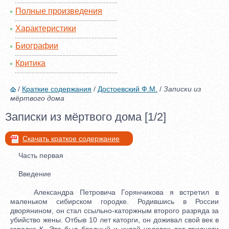
Полные произведения
Характеристики
Биографии
Критика
/
Краткие содержания
/
Достоевский Ф.М.
/
Записки из
мёртвого дома
Записки из мёртвого дома [1/2]
Скачать краткое содержание
Часть первая
Введение
Александра Петровича Горянчикова я встретил в
маленьком сибирском городке. Родившись в России
дворянином, он стал ссыльно-каторжным второго разряда за
убийство жены. Отбыв 10 лет каторги, он доживал свой век в
городке К. Это был бледный и худой человек лет тридцати