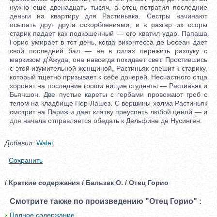
нужно еще двенадцать тысяч, а отец потратил последние
деньги на квартиру для Растиньяка. Сестры начинают
осыпать друг друга оскорблениями, и в разгар их ссоры
старик падает как подкошенный — его хватил удар. Папаша
Горио умирает в тот день, когда виконтесса де Босеан дает
свой последний бал — не в силах пережить разлуку с
маркизом д'Ажуда, она навсегда покидает свет. Простившись
с этой изумительной женщиной, Растиньяк спешит к старику,
который тщетно призывает к себе дочерей. Несчастного отца
хоронят на последние гроши нищие студенты — Растиньяк и
Бьяншон. Две пустые кареты с гербами провожают гроб с
телом на кладбище Пер-Лашез. С вершины холма Растиньяк
смотрит на Париж и дает клятву преуспеть любой ценой — и
для начала отправляется обедать к Дельфине де Нусинген.
Добавил
:
Walei
Сохранить
/ Краткие содержания / Бальзак О. / Отец Горио
Смотрите также по произведению "Отец Горио" :
Полное содержание