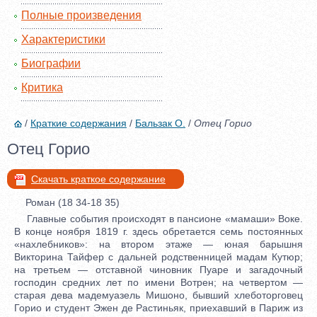
Полные произведения
Характеристики
Биографии
Критика
/
Краткие содержания
/
Бальзак О.
/
Отец Горио
Отец Горио
Скачать краткое содержание
Роман (18 34-18 35)
Главные события происходят в пансионе «мамаши» Воке.
В конце ноября 1819 г. здесь обретается семь постоянных
«нахлебников»: на втором этаже — юная барышня
Викторина Тайфер с дальней родственницей мадам Кутюр;
на третьем — отставной чиновник Пуаре и загадочный
господин средних лет по имени Вотрен; на четвертом —
старая дева мадемуазель Мишоно, бывший хлеботорговец
Горио и студент Эжен де Растиньяк, приехавший в Париж из