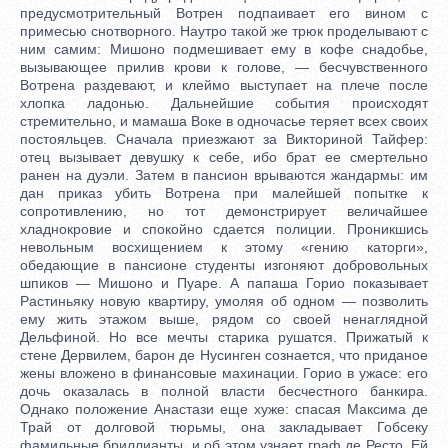
предусмотрительный Вотрен подпаивает его вином с
примесью снотворного. Наутро такой же трюк проделывают с
ним самим: Мишоно подмешивает ему в кофе снадобье,
вызывающее прилив крови к голове, — бесчувственного
Вотрена раздевают, и клеймо выступает на плече после
хлопка ладонью. Дальнейшие события происходят
стремительно, и мамаша Воке в одночасье теряет всех своих
постояльцев. Сначала приезжают за Викториной Тайфер:
отец вызывает девушку к себе, ибо брат ее смертельно
ранен на дуэли. Затем в пансион врываются жандармы: им
дан приказ убить Вотрена при малейшей попытке к
сопротивлению, но тот демонстрирует величайшее
хладнокровие и спокойно сдается полиции. Проникшись
невольным восхищением к этому «гению каторги»,
обедающие в пансионе студенты изгоняют добровольных
шпиков — Мишоно и Пуаре. А папаша Горио показывает
Растиньяку новую квартиру, умоляя об одном — позволить
ему жить этажом выше, рядом со своей ненаглядной
Дельфиной. Но все мечты старика рушатся. Прижатый к
стене Дервилем, барон де Нусинген сознается, что приданое
жены вложено в финансовые махинации. Горио в ужасе: его
дочь оказалась в полной власти бесчестного банкира.
Однако положение Анастази еще хуже: спасая Максима де
Трай от долговой тюрьмы, она закладывает Гобсеку
фамильные бриллианты, и об этом узнает граф де Ресто. Ей