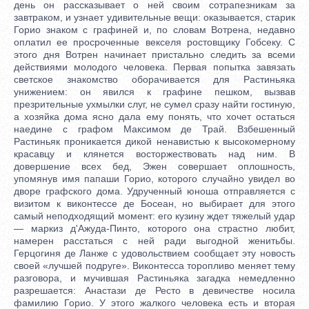
день он рассказывает о ней своим сотрапезникам за
завтраком, и узнает удивительные вещи: оказывается, старик
Горио знаком с графиней и, по словам Вотрена, недавно
оплатил ее просроченные векселя ростовщику Гобсеку. С
этого дня Вотрен начинает пристально следить за всеми
действиями молодого человека. Первая попытка завязать
светское знакомство оборачивается для Растиньяка
унижением: он явился к графине пешком, вызвав
презрительные ухмылки слуг, не сумел сразу найти гостиную,
а хозяйка дома ясно дала ему понять, что хочет остаться
наедине с графом Максимом де Трай. Взбешенный
Растиньяк проникается дикой ненавистью к высокомерному
красавцу и клянется восторжествовать над ним. В
довершение всех бед, Эжен совершает оплошность,
упомянув имя папаши Горио, которого случайно увидел во
дворе графского дома. Удрученный юноша отправляется с
визитом к виконтессе де Босеан, но выбирает для этого
самый неподходящий момент: его кузину ждет тяжелый удар
— маркиз д'Ажуда-Пинто, которого она страстно любит,
намерен расстаться с ней ради выгодной женитьбы.
Герцогиня де Ланже с удовольствием сообщает эту новость
своей «лучшей подруге». Виконтесса торопливо меняет тему
разговора, и мучившая Растиньяка загадка немедленно
разрешается: Анастази де Ресто в девичестве носила
фамилию Горио. У этого жалкого человека есть и вторая