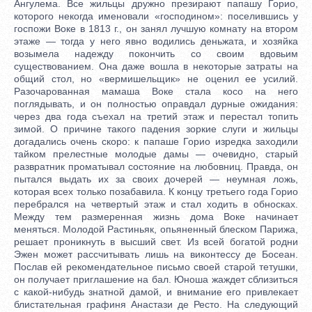
Ангулема. Все жильцы дружно презирают папашу Горио,
которого некогда именовали «господином»: поселившись у
госпожи Воке в 1813 г., он занял лучшую комнату на втором
этаже — тогда у него явно водились деньжата, и хозяйка
возымела надежду покончить со своим вдовьим
существованием. Она даже вошла в некоторые затраты на
общий стол, но «вермишельщик» не оценил ее усилий.
Разочарованная мамаша Воке стала косо на него
поглядывать, и он полностью оправдал дурные ожидания:
через два года съехал на третий этаж и перестал топить
зимой. О причине такого падения зоркие слуги и жильцы
догадались очень скоро: к папаше Горио изредка заходили
тайком прелестные молодые дамы — очевидно, старый
развратник проматывал состояние на любовниц. Правда, он
пытался выдать их за своих дочерей — неумная ложь,
которая всех только позабавила. К концу третьего года Горио
перебрался на четвертый этаж и стал ходить в обносках.
Между тем размеренная жизнь дома Воке начинает
меняться. Молодой Растиньяк, опьяненный блеском Парижа,
решает проникнуть в высший свет. Из всей богатой родни
Эжен может рассчитывать лишь на виконтессу де Босеан.
Послав ей рекомендательное письмо своей старой тетушки,
он получает приглашение на бал. Юноша жаждет сблизиться
с какой-нибудь знатной дамой, и внимание его привлекает
блистательная графиня Анастази де Ресто. На следующий