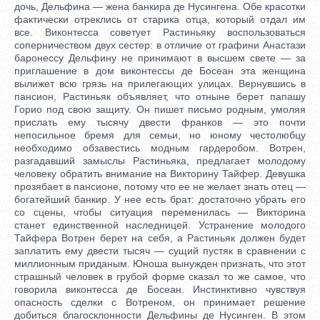
дочь, Дельфина — жена банкира де Нусингена. Обе красотки
фактически отреклись от старика отца, который отдал им
все. Виконтесса советует Растиньяку воспользоваться
соперничеством двух сестер: в отличие от графини Анастази
баронессу Дельфину не принимают в высшем свете — за
приглашение в дом виконтессы де Босеан эта женщина
вылижет всю грязь на прилегающих улицах. Вернувшись в
пансион, Растиньяк объявляет, что отныне берет папашу
Горио под свою защиту. Он пишет письмо родным, умоляя
прислать ему тысячу двести франков — это почти
непосильное бремя для семьи, но юному честолюбцу
необходимо обзавестись модным гардеробом. Вотрен,
разгадавший замыслы Растиньяка, предлагает молодому
человеку обратить внимание на Викторину Тайфер. Девушка
прозябает в пансионе, потому что ее не желает знать отец —
богатейший банкир. У нее есть брат: достаточно убрать его
со сцены, чтобы ситуация переменилась — Викторина
станет единственной наследницей. Устранение молодого
Тайфера Вотрен берет на себя, а Растиньяк должен будет
заплатить ему двести тысяч — сущий пустяк в сравнении с
миллионным приданым. Юноша вынужден признать, что этот
страшный человек в грубой форме сказал то же самое, что
говорила виконтесса де Босеан. Инстинктивно чувствуя
опасность сделки с Вотреном, он принимает решение
добиться благосклонности Дельфины де Нусинген. В этом