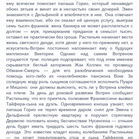
ему всячески помогает папаша Горио, который ненавидит
обоих зятьев и винит их в несчастьях своих дочерей. Эжен
знакомится с Дельфиной и влюбляется в нее. Она отвечает
ему взаимностью, ибо он оказал ей ценную услугу, выиграв
семь тысяч франков: жена банкира не может расплатиться с
долгом — муж, прикарманив приданое в семьсот тысяч,
оставил ее практически без гроша. Растиньяк начинает вести
жизнь светского денди, хотя денег у него по-прежнему нет, а
искуситель-Вотрен постоянно напоминает ему о будущих
миллионах Виктории. Однако над самим Вотреном
сгущаются тучи: полиция подозревает, что под этим именем
скрывается беглый каторжник Жак Коллен по прозвищу
Обмани-Смерть — для его разоблачения необходима
помощь кого-либо из «нахлебников» пансиона Воке. За
солидную мзду роль сыщиков соглашаются исполнить Пуаре
и Мишоно: они должны выяснить, есть ли у Вотрена клеймо
на плече. За день до роковой развязки Вотрен сообщает
Растиньяку, что его приятель полковник Франкессини вызвал
Тайфера-сына на дуэль. Одновременно юноша узнает, что
папаша Горио не терял времени даром: снял для Эжена с
Дельфиной прелестную квартирку и поручил стряпчему
Дервилю положить конец бесчинствам Нусингена — отныне
дочь будет иметь тридцать шесть тысяч франков годового
дохода. Это известие кладет конец колебаниям Растиньяка
— он хочет предупредить отца и сына Тайферов, но