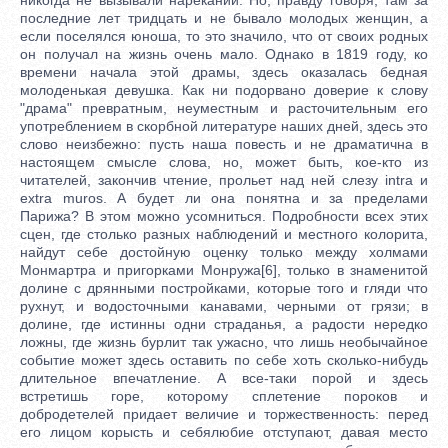
последние лет тридцать и не бывало молодых женщин, а
если поселялся юноша, то это значило, что от своих родных
он получал на жизнь очень мало. Однако в 1819 году, ко
времени начала этой драмы, здесь оказалась бедная
молоденькая девушка. Как ни подорвано доверие к слову
"драма" превратным, неуместным и расточительным его
употреблением в скорбной литературе наших дней, здесь это
слово неизбежно: пусть наша повесть и не драматична в
настоящем смысле слова, но, может быть, кое-кто из
читателей, закончив чтение, прольет над ней слезу intra и
extra muros. А будет ли она понятна и за пределами
Парижа? В этом можно усомниться. Подробности всех этих
сцен, где столько разных наблюдений и местного колорита,
найдут себе достойную оценку только между холмами
Монмартра и пригорками Монружа[6], только в знаменитой
долине с дрянными постройками, которые того и гляди что
рухнут, и водосточными канавами, черными от грязи; в
долине, где истинны одни страданья, а радости нередко
ложны, где жизнь бурлит так ужасно, что лишь необычайное
событие может здесь оставить по себе хоть сколько-нибудь
длительное впечатление. А все-таки порой и здесь
встретишь горе, которому сплетение пороков и
добродетелей придает величие и торжественность: перед
его лицом корысть и себялюбие отступают, давая место