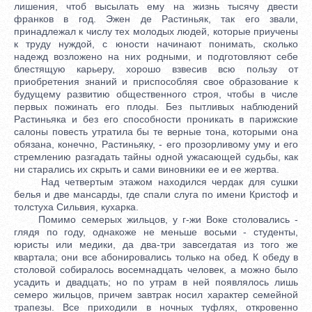
лишения, чтоб высылать ему на жизнь тысячу двести
франков в год. Эжен де Растиньяк, так его звали,
принадлежал к числу тех молодых людей, которые приучены
к труду нуждой, с юности начинают понимать, сколько
надежд возложено на них родными, и подготовляют себе
блестящую карьеру, хорошо взвесив всю пользу от
приобретения знаний и приспособляя свое образование к
будущему развитию общественного строя, чтобы в числе
первых пожинать его плоды. Без пытливых наблюдений
Растиньяка и без его способности проникать в парижские
салоны повесть утратила бы те верные тона, которыми она
обязана, конечно, Растиньяку, - его прозорливому уму и его
стремлению разгадать тайны одной ужасающей судьбы, как
ни старались их скрыть и сами виновники ее и ее жертва.
Над четвертым этажом находился чердак для сушки
белья и две мансарды, где спали слуга по имени Кристоф и
толстуха Сильвия, кухарка.
Помимо семерых жильцов, у г-жи Воке столовались -
глядя по году, однакоже не меньше восьми - студенты,
юристы или медики, да два-три завсегдатая из того же
квартала; они все абонировались только на обед. К обеду в
столовой собиралось восемнадцать человек, а можно было
усадить и двадцать; но по утрам в ней появлялось лишь
семеро жильцов, причем завтрак носил характер семейной
трапезы. Все приходили в ночных туфлях, откровенно