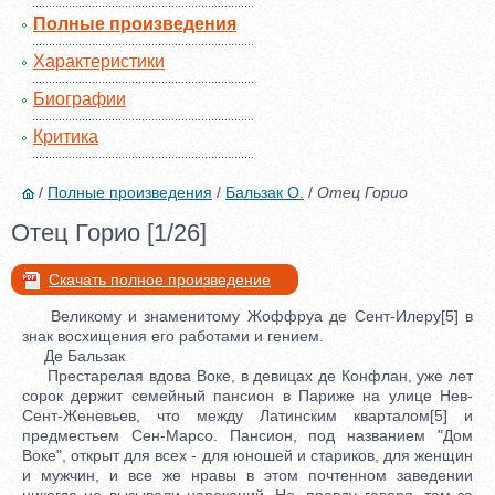
Полные произведения
Характеристики
Биографии
Критика
/
Полные произведения
/
Бальзак О.
/
Отец Горио
Отец Горио [1/26]
Скачать полное произведение
Великому и знаменитому Жоффруа де Сент-Илеру[5] в
знак восхищения его работами и гением.
Де Бальзак
Престарелая вдова Воке, в девицах де Конфлан, уже лет
сорок держит семейный пансион в Париже на улице Нев-
Сент-Женевьев, что между Латинским кварталом[5] и
предместьем Сен-Марсо. Пансион, под названием "Дом
Воке", открыт для всех - для юношей и стариков, для женщин
и мужчин, и все же нравы в этом почтенном заведении
никогда не вызывали нареканий. Но, правду говоря, там за