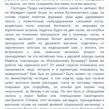
на мысль, что тело сохранило кое-какие остатки красоты.
Господин Пуаре напоминал собою какой-то автомат. Вот
он блуждает серой тенью по аллее Ботанического сада: на
голове старая помятая фуражка, рука едва удерживает
трость с пожелтелым набалдашником слоновой кости,
выцветшие полы сюртука болтаются, не закрывая ни
коротеньких штанов, надетых будто на две палки, ни голубых
чулок на тоненьких трясущихся, как у пьяницы, ногах, а
сверху вылезает грязная белая жилетка и топорщится
заскорузлое жабо из дешевого муслина, отделяясь от
скрученного галстука на индюшачьей шее; у многих, кто
встречался с ним, невольно возникал вопрос: не
принадлежит ли эта китайская тень к дерзкой породе сынов
Иафета, порхающих по Итальянскому бульвару? Какая же
работа так скрючила его? От какой страсти потемнело его
шишковатое лицо, которое и в карикатуре показалось бы
невероятным? Кем был он раньше? Быть может, он служил
по министерству юстиции, в том отделе, куда все палачи
шлют росписи своим расходам, счета за поставку черных
покрывал для отцеубийц, за опилки для корзин под
гильотиной, за бечеву к ее ножу. Он мог быть и сборщиком
налога у ворот бойни или помощником санитарного
смотрителя. Словом, этот человек, как видно, принадлежал к
вьючным ослам на нашей великой социальной мельнице, к
парижским Ратонам, даже не знающим своих Бертранов[14],