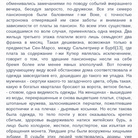
обменивались замечаниями по поводу событий вчерашнего
вечера, беседуя запросто, по-дружески. Все эти семеро
пансионеров были баловнями г-жи Воке, с точностью
астронома отмерявшей им свои заботы и внимание в
зависимости от платы за пансион. Ко всем этих существам,
сошедшимся по воле случая, применялась одна мерка. Два
жильца третьего этажа платили всего лишь семьдесят два
франка в месяц. Такая дешевизна, возможная только в
предместье Сен-Марсо, между Сальпетриер и Бурб[13], где
плата за содержание г-жи Кутюр являлась исключением,
говорит о том, что здешние пансионеры несли на себе
бремя более или менее явных злополучий. Вот почему
удручающему виду всей обстановки дома соответствовала и
одежда завсегдатаев его, дошедших до такого же упадка. На
мужчинах - сюртуки какого-то загадочного цвета, обувь такая,
какую в богатых кварталах бросают за ворота, ветхое белье,
- словом, одна видимость одежды. На женщинах - вышедшие
из моды, перекрашенные и снова выцветшие платья, старые,
штопаные кружева, залоснившиеся перчатки, пожелтевшие
воротнички и на плечах - дырявые косынки. Но если такова
была одежда, то тело почти у всех оказывалось крепко
сбитым, здоровье выдерживало натиск житейских бурь, а
лицо было холодное, жесткое, полустертое, как изъятая из
обращения монета. Увядшие рты были вооружены хищными
зубами. В судьбе этих людей чувствовались драмы, уже