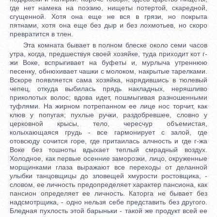
где нет намека на поэзию, нищеты потертой, скаредной,
сгущенной. Хотя она еще не вся в грязи, но покрыта
пятнами, хотя она еще без дыр и без лохмотьев, но скоро
превратится в тлен.
Эта комната бывает в полном блеске около семи часов
утра, когда, предшествуя своей хозяйке, туда приходит кот г-
жи Воке, вспрыгивает на буфеты и, мурлыча утреннюю
песенку, обнюхивает чашки с молоком, накрытые тарелками.
Вскоре появляется сама хозяйка, нарядившись в тюлевый
чепец, откуда выбилась прядь накладных, неряшливо
приколотых волос; вдова идет, пошмыгивая разношенными
туфлями. На жирном потрепанном ее лице нос торчит, как
клюв у попугая; пухлые ручки, раздобревшее, словно у
церковной крысы, тело, чересчур объемистая,
колыхающаяся грудь - все гармонирует с залой, где
отовсюду сочится горе, где притаилась алчность и где г-жа
Воке без тошноты вдыхает теплый смрадный воздух.
Холодное, как первые осенние заморозки, лицо, окруженные
морщинками глаза выражают все переходы от деланной
улыбки танцовщицы до зловещей хмурости ростовщика, -
словом, ее личность предопределяет характер пансиона, как
пансион определяет ее личность. Каторга не бывает без
надсмотрщика, - одно нельзя себе представить без другого.
Бледная пухлость этой барыньки - такой же продукт всей ее