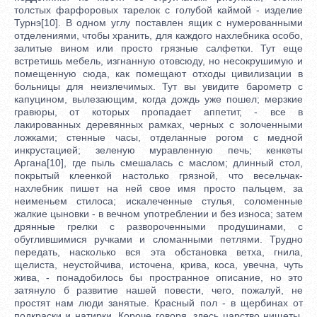
толстых фарфоровых тарелок с голубой каймой - изделие
Турнэ[10]. В одном углу поставлен ящик с нумерованными
отделениями, чтобы хранить, для каждого нахлебника особо,
залитые вином или просто грязные салфетки. Тут еще
встретишь мебель, изгнанную отовсюду, но несокрушимую и
помещенную сюда, как помещают отходы цивилизации в
больницы для неизлечимых. Тут вы увидите барометр с
капуцином, вылезающим, когда дождь уже пошел; мерзкие
гравюры, от которых пропадает аппетит, - все в
лакированных деревянных рамках, черных с золоченными
ложками; стенные часы, отделанные рогом с медной
инкрустацией; зеленую муравленную печь; кенкеты
Аргана[10], где пыль смешалась с маслом; длинный стол,
покрытый клеенкой настолько грязной, что весельчак-
нахлебник пишет на ней свое имя просто пальцем, за
неименьем стилоса; искалеченные стулья, соломенные
жалкие цыновки - в вечном употреблении и без износа; затем
дрянные грелки с развороченными продушинами, с
обуглившимися ручками и сломанными петлями. Трудно
передать, насколько вся эта обстановка ветха, гнила,
щелиста, неустойчива, источена, крива, коса, увечна, чуть
жива, - понадобилось бы пространное описание, но это
затянуло б развитие нашей повести, чего, пожалуй, не
простят нам люди занятые. Красный пол - в щербинах от
подкраски и натирки. Короче говоря, здесь царство нищеты,