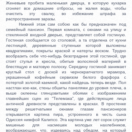
Женевьев пробита маленькая дверца, в которую кухарка
сгоняет все домашние отбросы, не жалея воды, чтобы
очистить эту свалку, во избежание штрафа за
распространение заразы.
Нижний этаж сам собою как бы предназначен под
семейный пансион. Первая комната, с окнами на улицу и
стеклянной входной дверью, представляет собой гостиную.
Гостиная сообщается со столовой, а та отделена от кухни
лестницей, деревянные ступеньки которой выложены
квадратиками, покрыты краской и натерты воском. Трудно
вообразить себе что-нибудь безотраднее этой гостиной, где
стоят стулья и кресла, обитые волосяной материей в
блестящую и матовую полоску. Середину гостиной занимает
круглый стол с доской из чернокрапчатого мрамора,
украшенный кофейным сервизом белого фарфора с
потертой золотой каемкой, какой найдешь теперь везде. Пол
настлан кое-как, стены обшиты панелями до уровня плеча, а
выше оклеены глянцовитыми обоями с изображением
главнейших сцен из "Телемака", где действующие лица
античной древности представлены в красках. В простенке
между решетчатыми окнами глазам пансионеров
открывается картина пира, устроенного в честь сына
Одиссея нимфой Калипсо. Эта картина уже лет сорок служит
мишенью для насмешек молодых нахлебников,
воображающих, что, издеваясь над обедом, на который