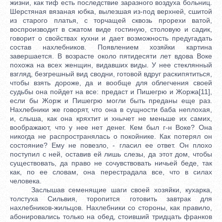
жизни, как тиф есть последствие заразного воздуха больниц.
Шерстяная вязаная юбка, вылезшая из-под верхней, сшитой
из старого платья, с торчащей сквозь прорехи ватой,
воспроизводит в сжатом виде гостиную, столовую и садик,
говорит о свойствах кухни и дает возможность предугадать
состав нахлебников. Появлением хозяйки картина
завершается. В возрасте около пятидесяти лет вдова Воке
похожа на всех женщин, видавших виды. У нее стеклянный
взгляд, безгрешный вид сводни, готовой вдруг раскипятиться,
чтобы взять дороже, да и вообще для облегчения своей
судьбы она пойдет на все: предаст и Пишегрю и Жоржа[11],
если бы Жорж и Пишегрю могли быть преданы еще раз.
Нахлебники же говорят, что она в сущности баба неплохая,
и, слыша, как она кряхтит и хнычет не меньше их самих,
воображают, что у нее нет денег. Кем был г-н Воке? Она
никогда не распространялась о покойнике. Как потерял он
состояние? Ему не повезло, - гласил ее ответ. Он плохо
поступил с ней, оставив ей лишь слезы, да этот дом, чтобы
существовать, да право не сочувствовать ничьей беде, так
как, по ее словам, она перестрадала все, что в силах
человека.
Заслышав семенящие шаги своей хозяйки, кухарка,
толстуха Сильвия, торопится готовить завтрак для
нахлебников-жильцов. Нахлебники со стороны, как правило,
абонировались только на обед, стоивший тридцать франков