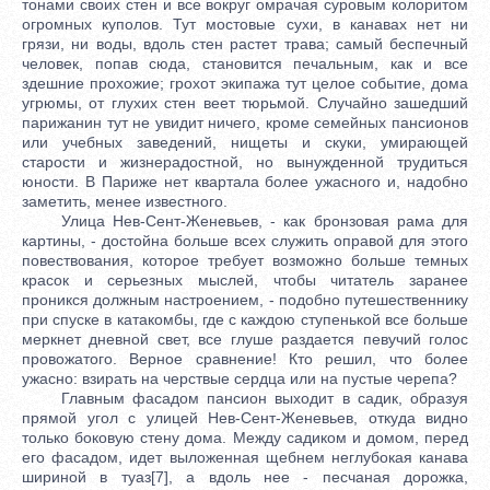
тонами своих стен и все вокруг омрачая суровым колоритом
огромных куполов. Тут мостовые сухи, в канавах нет ни
грязи, ни воды, вдоль стен растет трава; самый беспечный
человек, попав сюда, становится печальным, как и все
здешние прохожие; грохот экипажа тут целое событие, дома
угрюмы, от глухих стен веет тюрьмой. Случайно зашедший
парижанин тут не увидит ничего, кроме семейных пансионов
или учебных заведений, нищеты и скуки, умирающей
старости и жизнерадостной, но вынужденной трудиться
юности. В Париже нет квартала более ужасного и, надобно
заметить, менее известного.
Улица Нев-Сент-Женевьев, - как бронзовая рама для
картины, - достойна больше всех служить оправой для этого
повествования, которое требует возможно больше темных
красок и серьезных мыслей, чтобы читатель заранее
проникся должным настроением, - подобно путешественнику
при спуске в катакомбы, где с каждою ступенькой все больше
меркнет дневной свет, все глуше раздается певучий голос
провожатого. Верное сравнение! Кто решил, что более
ужасно: взирать на черствые сердца или на пустые черепа?
Главным фасадом пансион выходит в садик, образуя
прямой угол с улицей Нев-Сент-Женевьев, откуда видно
только боковую стену дома. Между садиком и домом, перед
его фасадом, идет выложенная щебнем неглубокая канава
шириной в туаз[7], а вдоль нее - песчаная дорожка,