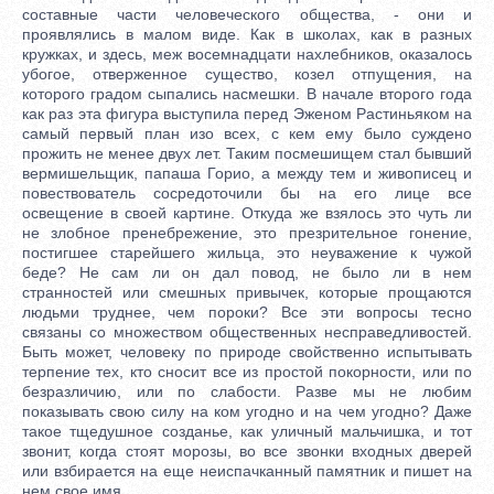
составные части человеческого общества, - они и
проявлялись в малом виде. Как в школах, как в разных
кружках, и здесь, меж восемнадцати нахлебников, оказалось
убогое, отверженное существо, козел отпущения, на
которого градом сыпались насмешки. В начале второго года
как раз эта фигура выступила перед Эженом Растиньяком на
самый первый план изо всех, с кем ему было суждено
прожить не менее двух лет. Таким посмешищем стал бывший
вермишельщик, папаша Горио, а между тем и живописец и
повествователь сосредоточили бы на его лице все
освещение в своей картине. Откуда же взялось это чуть ли
не злобное пренебрежение, это презрительное гонение,
постигшее старейшего жильца, это неуважение к чужой
беде? Не сам ли он дал повод, не было ли в нем
странностей или смешных привычек, которые прощаются
людьми труднее, чем пороки? Все эти вопросы тесно
связаны со множеством общественных несправедливостей.
Быть может, человеку по природе свойственно испытывать
терпение тех, кто сносит все из простой покорности, или по
безразличию, или по слабости. Разве мы не любим
показывать свою силу на ком угодно и на чем угодно? Даже
такое тщедушное созданье, как уличный мальчишка, и тот
звонит, когда стоят морозы, во все звонки входных дверей
или взбирается на еще неиспачканный памятник и пишет на
нем свое имя.