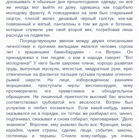
донашивать в обычные дни прошлогоднюю одежду, он все
же иногда мог выйти из дому, одевшись как подобало
молодому франту. А повседневно на нем был старенький
сюртук, плохой жилет, дешевый черный галстук, кое-как
повязанный и мятый, панталоны в том же духе и ботинки,
которые служили уже свой второй век, потребовав лишь
расхода на подметки.
Посредствующим звеном между двумя описанными
личностями и прочими жильцами являлся человек сорока
лет с крашеными бакенбардами - г-н Вотрен. Он
принадлежал к тем людям, о ком в народе говорят: "Вот
молодчина!" У него были широкие плечи, хорошо развитая
грудь, выпуклые мускулы, мясистые, квадратные руки, ярко
отмеченные на фалангах пальцев густыми пучками огненно-
рыжей шерсти. На лице, изборожденном ранними
морщинами, проступали черты жестокосердия, чему
противоречило его приветливое и обходительное
обращение. Не лишенный приятности высокий бас вполне
соответствовал грубоватой его веселости. Вотрен был
услужлив и любил посмеяться. Если какой-нибудь замок
оказывался не в порядке, он тотчас же разбирал его, чинил,
подтачивал, смазывал и снова собирал, приговаривая: "Дело
знакомое". Впрочем, ему знакомо было все: Франция, море,
корабли, чужие страны, сделки, люди, события, законы,
гостиницы и тюрьмы. Стоило кому-нибудь уж очень