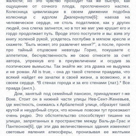
жалости; но это чувство проходит так же быстро, как
ощущение от сочного плода, проглоченного наспех.
Колесница цивилизации в своем движении подобна
колеснице с идолом Джагернаутом[6]: наехав на
человеческое сердце, не столь податливое, как у других
людей, она слегка запнется, но в тот же миг уже крушит его и
гордо продолжает путь. Вроде этого поступите и вы: взяв эту
книгу холеной рукой, усядетесь поглубже в мягком кресле и
скажете: "Быть может, это развлечет меня?", а после, прочтя
про тайный отцовские невзгоды Горио, покушаете с
аппетитом, бесчувственность же свою отнесете за счет
автора, упрекнув его в преувеличении и осудив за
поэтические вымыслы. Так знайте же: эта драма не выдумка
и не роман. All is true, - она до такой степени правдива, что
всякий найдет ее зачатки в своей жизни, а возможно, и в
своем сердце. *В стенах города и за его стенами (лат.).* Все
правда (англ.).
Дом, занятый под семейный пансион, принадлежит г-же
Воке. Стоит он в нижней части улицы Нев-Сент-Женевьев,
где местность, снижаясь к Арбалетной улице, образует такой
крутой и неудобный спуск, что конные повозки тут проезжают
очень редко. Это обстоятельство способствует тишине на
улицах, запрятанных в пространстве между Валь-де-Грас и
Пантеоном[6], где эти два величественных здания изменяют
световые явления атмосферы, пронизывая ее желтыми