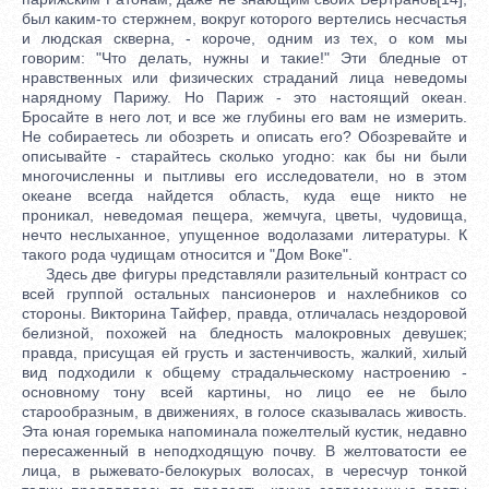
был каким-то стержнем, вокруг которого вертелись несчастья
и людская скверна, - короче, одним из тех, о ком мы
говорим: "Что делать, нужны и такие!" Эти бледные от
нравственных или физических страданий лица неведомы
нарядному Парижу. Но Париж - это настоящий океан.
Бросайте в него лот, и все же глубины его вам не измерить.
Не собираетесь ли обозреть и описать его? Обозревайте и
описывайте - старайтесь сколько угодно: как бы ни были
многочисленны и пытливы его исследователи, но в этом
океане всегда найдется область, куда еще никто не
проникал, неведомая пещера, жемчуга, цветы, чудовища,
нечто неслыханное, упущенное водолазами литературы. К
такого рода чудищам относится и "Дом Воке".
Здесь две фигуры представляли разительный контраст со
всей группой остальных пансионеров и нахлебников со
стороны. Викторина Тайфер, правда, отличалась нездоровой
белизной, похожей на бледность малокровных девушек;
правда, присущая ей грусть и застенчивость, жалкий, хилый
вид подходили к общему страдальческому настроению -
основному тону всей картины, но лицо ее не было
старообразным, в движениях, в голосе сказывалась живость.
Эта юная горемыка напоминала пожелтелый кустик, недавно
пересаженный в неподходящую почву. В желтоватости ее
лица, в рыжевато-белокурых волосах, в чересчур тонкой