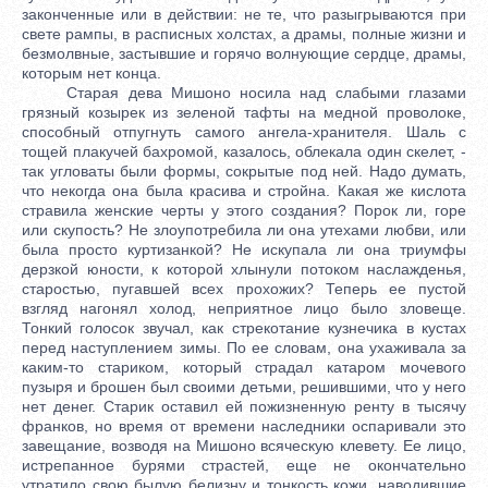
законченные или в действии: не те, что разыгрываются при
свете рампы, в расписных холстах, а драмы, полные жизни и
безмолвные, застывшие и горячо волнующие сердце, драмы,
которым нет конца.
Старая дева Мишоно носила над слабыми глазами
грязный козырек из зеленой тафты на медной проволоке,
способный отпугнуть самого ангела-хранителя. Шаль с
тощей плакучей бахромой, казалось, облекала один скелет, -
так угловаты были формы, сокрытые под ней. Надо думать,
что некогда она была красива и стройна. Какая же кислота
стравила женские черты у этого создания? Порок ли, горе
или скупость? Не злоупотребила ли она утехами любви, или
была просто куртизанкой? Не искупала ли она триумфы
дерзкой юности, к которой хлынули потоком наслажденья,
старостью, пугавшей всех прохожих? Теперь ее пустой
взгляд нагонял холод, неприятное лицо было зловеще.
Тонкий голосок звучал, как стрекотание кузнечика в кустах
перед наступлением зимы. По ее словам, она ухаживала за
каким-то стариком, который страдал катаром мочевого
пузыря и брошен был своими детьми, решившими, что у него
нет денег. Старик оставил ей пожизненную ренту в тысячу
франков, но время от времени наследники оспаривали это
завещание, возводя на Мишоно всяческую клевету. Ее лицо,
истрепанное бурями страстей, еще не окончательно
утратило свою былую белизну и тонкость кожи, наводившие