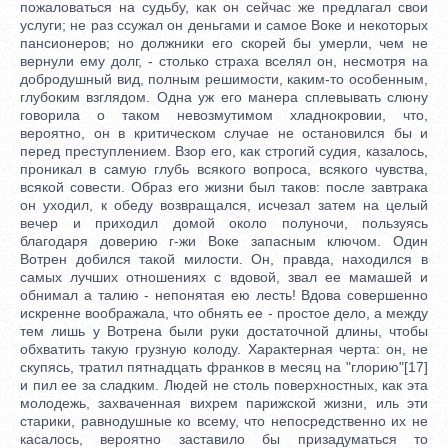
пожаловаться на судьбу, как он сейчас же предлагал свои
услуги; не раз ссужал он деньгами и самое Воке и некоторых
пансионеров; но должники его скорей бы умерли, чем не
вернули ему долг, - столько страха вселял он, несмотря на
добродушный вид, полным решимости, каким-то особенным,
глубоким взглядом. Одна уж его манера сплевывать слюну
говорила о таком невозмутимом хладнокровии, что,
вероятно, он в критическом случае не остановился бы и
перед преступлением. Взор его, как строгий судия, казалось,
проникал в самую глубь всякого вопроса, всякого чувства,
всякой совести. Образ его жизни был таков: после завтрака
он уходил, к обеду возвращался, исчезал затем на целый
вечер и приходил домой около полуночи, пользуясь
благодаря доверию г-жи Воке запасным ключом. Один
Вотрен добился такой милости. Он, правда, находился в
самых лучших отношениях с вдовой, звал ее мамашей и
обнимал а талию - непонятая ею лесть! Вдова совершенно
искренне воображала, что обнять ее - простое дело, а между
тем лишь у Вотрена были руки достаточной длины, чтобы
обхватить такую грузную колоду. Характерная черта: он, не
скупясь, тратил пятнадцать франков в месяц на "глорию"[17]
и пил ее за сладким. Людей не столь поверхностных, как эта
молодежь, захваченная вихрем парижской жизни, иль эти
старики, равнодушные ко всему, что непосредственно их не
касалось, вероятно заставило бы призадуматься то