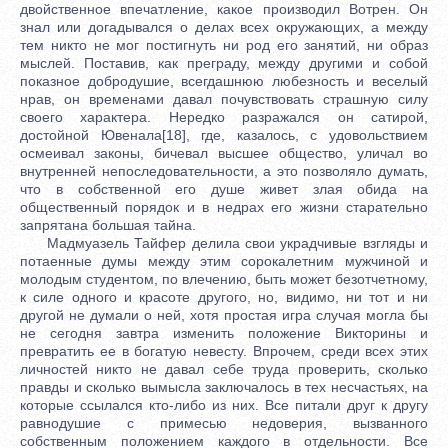
двойственное впечатление, какое производил Вотрен. Он
знал или догадывался о делах всех окружающих, а между
тем никто не мог постигнуть ни род его занятий, ни образ
мыслей. Поставив, как преграду, между другими и собой
показное добродушие, всегдашнюю любезность и веселый
нрав, он временами давал почувствовать страшную силу
своего характера. Нередко разражался он сатирой,
достойной Ювенала[18], где, казалось, с удовольствием
осмеивал законы, бичевал высшее общество, уличал во
внутренней непоследовательности, а это позволяло думать,
что в собственной его душе живет злая обида на
общественный порядок и в недрах его жизни старательно
запрятана большая тайна.
Мадмуазель Тайфер делила свои украдчивые взгляды и
потаенные думы между этим сорокалетним мужчиной и
молодым студентом, по влечению, быть может безотчетному,
к силе одного и красоте другого, но, видимо, ни тот и ни
другой не думали о ней, хотя простая игра случая могла бы
не сегодня завтра изменить положение Викторины и
превратить ее в богатую невесту. Впрочем, среди всех этих
личностей никто не давал себе труда проверить, сколько
правды и сколько вымысла заключалось в тех несчастьях, на
которые ссылался кто-либо из них. Все питали друг к другу
равнодушие с примесью недоверия, вызванного
собственным положением каждого в отдельности. Все