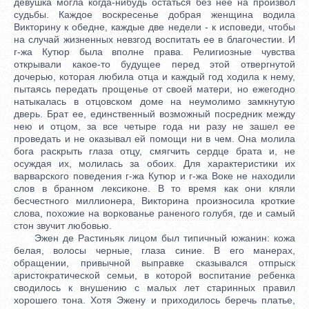
девушка могла когда-нибудь остаться без нее на произвол
судьбы. Каждое воскресенье добрая женщина водила
Викторину к обедне, каждые две недели - к исповеди, чтобы
на случай жизненных невзгод воспитать ее в благочестии. И
г-жа Кутюр была вполне права. Религиозные чувства
открывали какое-то будущее перед этой отвергнутой
дочерью, которая любила отца и каждый год ходила к нему,
пытаясь передать прощенье от своей матери, но ежегодно
натыкалась в отцовском доме на неумолимо замкнутую
дверь. Брат ее, единственный возможный посредник между
нею и отцом, за все четыре года ни разу не зашел ее
проведать и не оказывал ей помощи ни в чем. Она молила
бога раскрыть глаза отцу, смягчить сердце брата и, не
осуждая их, молилась за обоих. Для характеристики их
варварского поведения г-жа Кутюр и г-жа Воке не находили
слов в бранном лексиконе. В то время как они кляли
бесчестного миллионера, Викторина произносила кроткие
слова, похожие на воркованье раненого голубя, где и самый
стон звучит любовью.
Эжен де Растиньяк лицом был типичный южанин: кожа
белая, волосы черные, глаза синие. В его манерах,
обращении, привычной выправке сказывался отпрыск
аристократической семьи, в которой воспитание ребенка
сводилось к внушению с малых лет старинных правил
хорошего тона. Хотя Эжену и приходилось беречь платье,