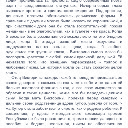
талии проявлялась та прелесть, какую современные поэты
видят в средневековых статуэтках. Исчерна-серые глаза
выражали кротость и христианское смирение. Под простым,
дешевым платьем обозначались девические формы. В
сравнении с другими можно было назвать ее хорошенькой, а
при счастливой доле она бы стала восхитительной: поэзия
женщины - в ее благополучии, как в туалете - ее краса. Когда
б веселье бала розоватым отблеском легло на это бледное
лицо; когда б отрада изящной жизни округлила и
подрумянила слегка впалые щеки; когда б любовь
одушевила эти грустные глаза, - Викторина смело могла бы
поспорить красотою с любой, самой красивой, девушкой. Ей
нехватало того, что женщину перерождает, - тряпок и
любовных писем. Ее история могла бы стать сюжетом целой
книги.
Отец Викторины находил какой-то повод не признавать ее
своею дочерью, отказывался взять ее к себе и не давал ей
больше шестисот франков в год, а все свое имущество он
обратил в такие ценности, какие мог бы передать целиком
сыну. Когда мать Викторины, приехав перед смертью к
дальней своей родственнице вдове Кутюр, умерла от горя, г-
жа Кутюр стала заботиться о сироте, как о родном ребенке. К
сожалению, у вдовы интендантского комиссара времен
Республики не было ровно ничего, кроме пенсии да вдовьего
пособия, и бедная, неопытная, ничем не обеспеченная