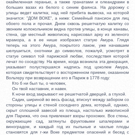
окаймленная геранью, а также гранатами и олеандрами в
больших вазах из белого с синим фаянса. На дорожку с
улицы ведет калитка; над ней прибита вывеска, на которой
значится: "ДОМ ВОКЕ", а ниже: Семейный пансион для лиц
обоего пола и прочая. Днем сквозь решетчатую калитку со
звонким колокольчиком видна против улицы, в конце канавы,
стена, где местный живописец нарисовал арку из зеленого
мрамора, а в ее нише изобразил статую Амура. Глядя
теперь на этого Амура, покрытого лаком, уже начавшим
шелушиться, охотники до символов, пожалуй, усмотрят в
статуе символ той парижской любви, последствия которой
лечат по соседству. На время, когда возникла эта декорация,
указывает полустершаяся надпись под цоколем Амура,
которая свидетельствует о восторженном приеме, оказанном
Вольтеру при возвращении его в Париж в 1778 году:
Кто б ни был ты, о человек,
Он твой наставник, и навек.
К ночи вход закрывают не решетчатой дверцей, а глухой.
Садик, шириной во весь фасад, втиснут между забором со
стороны улицы и стеной соседнего дома, который, однако,
скрыт сплошной завесой из плюща, настолько живописной
для Парижа, что она привлекает взоры прохожих. Все стены,
окружающие сад, затянуты фруктовыми шпалерами и
виноградом, и каждый год их пыльные и чахлые плоды
становятся для г-жи Воке предметом опасений и бесед с