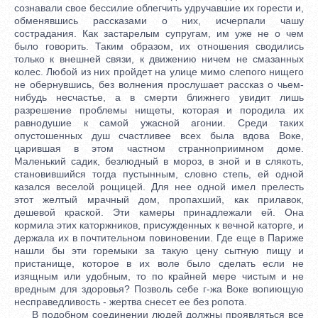
сознавали свое бессилие облегчить удручавшие их горести и,
обменявшись рассказами о них, исчерпали чашу
сострадания. Как застарелым супругам, им уже не о чем
было говорить. Таким образом, их отношения сводились
только к внешней связи, к движению ничем не смазанных
колес. Любой из них пройдет на улице мимо слепого нищего
не обернувшись, без волнения прослушает рассказ о чьем-
нибудь несчастье, а в смерти ближнего увидит лишь
разрешение проблемы нищеты, которая и породила их
равнодушие к самой ужасной агонии. Среди таких
опустошенных душ счастливее всех была вдова Воке,
царившая в этом частном странноприимном доме.
Маленький садик, безлюдный в мороз, в зной и в слякоть,
становившийся тогда пустынным, словно степь, ей одной
казался веселой рощицей. Для нее одной имел прелесть
этот желтый мрачный дом, пропахший, как прилавок,
дешевой краской. Эти камеры принадлежали ей. Она
кормила этих каторжников, присужденных к вечной каторге, и
держала их в почтительном повиновении. Где еще в Париже
нашли бы эти горемыки за такую цену сытную пищу и
пристанище, которое в их воле было сделать если не
изящным или удобным, то по крайней мере чистым и не
вредным для здоровья? Позволь себе г-жа Воке вопиющую
несправедливость - жертва снесет ее без ропота.
В подобном соединении людей должны проявляться все