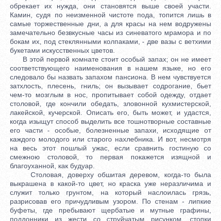
обрекает их нужда, они становятся выше своей участи.
Камин, судя по неизменной чистоте пода, топится лишь в
самые торжественные дни, а для красы на нем водружены
замечательно безвкусные часы из синеватого мрамора и по
бокам их, под стеклянными колпаками, - две вазы с ветхими
букетами искусственных цветов.
В этой первой комнате стоит особый запах; он не имеет
соответствующего наименования в нашем языке, но его
следовало бы назвать запахом пансиона. В нем чувствуется
затхлость, плесень, гниль; он вызывает содрогание, бьет
чем-то мозглым в нос, пропитывает собой одежду, отдает
столовой, где кончили обедать, зловонной кухмистерской,
лакейской, кучерской. Описать его, быть может, и удастся,
когда изыщут способ выделить все тошнотворные составные
его части - особые, болезненные запахи, исходящие от
каждого молодого или старого нахлебника. И вот, несмотря
на весь этот пошлый ужас, если сравнить гостиную со
смежною столовой, то первая покажется изящной и
благоуханной, как будуар.
Столовая, доверху обшитая деревом, когда-то была
выкрашена в какой-то цвет, но краска уже неразличима и
служит только грунтом, на который наслоилась грязь,
разрисовав его причудливым узором. По стенам - липкие
буфеты, где пребывают щербатые и мутные графины,
поддонники из жести со струйчатым рисунком, стопки