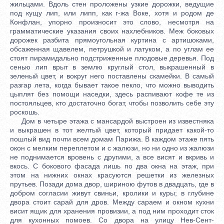
жильцами. Вдоль стен проложены узкие дорожки, ведущие
под кущу лип, или липп, как г-жа Воке, хотя и родом де
Конфлан, упорно произносит это слово, несмотря на
грамматические указания своих нахлебников. Меж боковых
дорожек разбита прямоугольная куртина с артишоками,
обсаженная щавелем, петрушкой и латуком, а по углам ее
стоят пирамидально подстриженные плодовые деревья. Под
сенью лип врыт в землю круглый стол, выкрашенный в
зеленый цвет, и вокруг него поставлены скамейки. В самый
разгар лета, когда бывает такое пекло, что можно выводить
цыплят без помощи наседки, здесь распивают кофе те из
постояльцев, кто достаточно богат, чтобы позволить себе эту
роскошь.
Дом в четыре этажа с мансардой выстроен из известняка
и выкрашен в тот желтый цвет, который придает какой-то
пошлый вид почти всем домам Парижа. В каждом этаже пять
окон с мелким переплетом и с жалюзи, но ни одно из жалюзи
не поднимается вровень с другими, а все висят и вкривь и
вкось. С бокового фасада лишь по два окна на этаж, при
этом на нижних окнах красуются решетки из железных
прутьев. Позади дома двор, шириною футов в двадцать, где в
добром согласии живут свиньи, кролики и куры; в глубине
двора стоит сарай для дров. Между сараем и окном кухни
висит ящик для хранения провизии, а под ним проходит сток
для кухонных помоев. Со двора на улицу Нев-Сент-