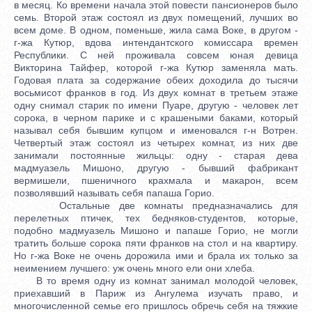
в месяц. Ко времени начала этой повести пансионеров было
семь. Второй этаж состоял из двух помещений, лучших во
всем доме. В одном, поменьше, жила сама Воке, в другом -
г-жа Кутюр, вдова интендантского комиссара времен
Республики. С ней проживала совсем юная девица
Викторина Тайфер, которой г-жа Кутюр заменяла мать.
Годовая плата за содержание обеих доходила до тысячи
восьмисот франков в год. Из двух комнат в третьем этаже
одну снимал старик по имени Пуаре, другую - человек лет
сорока, в черном парике и с крашеными баками, который
называл себя бывшим купцом и именовался г-н Вотрен.
Четвертый этаж состоял из четырех комнат, из них две
занимали постоянные жильцы: одну - старая дева
мадмуазель Мишоно, другую - бывший фабрикант
вермишели, пшеничного крахмала и макарон, всем
позволявший называть себя папаша Горио.
Остальные две комнаты предназначались для
перелетных птичек, тех бедняков-студентов, которые,
подобно мадмуазель Мишоно и папаше Горио, не могли
тратить больше сорока пяти франков на стол и на квартиру.
Но г-жа Воке не очень дорожила ими и брала их только за
неимением лучшего: уж очень много ели они хлеба.
В то время одну из комнат занимал молодой человек,
приехавший в Париж из Ангулема изучать право, и
многочисленной семье его пришлось обречь себя на тяжкие