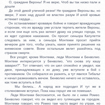
О, граждане Вероны! Я не верю, Чтоб вы так низко пали и
дошли
До этой дикой уличной резни! Не граждане Вероны вы, но
звери, У коих над душой не властен разум И алой кровью
истекает сердце...
Он останавливает кровавую бойню и говорит враждующим
сторонам, что их вражду уже устали терпеть жители Вероны,
и если они еще хоть раз затеют драку на улицах города, то
их ждет суровое наказание. Он просит синьора Капулетти
следовать за ним, а синьора Монтекки просит прийти
вечером для того, чтобы узнать, какое принято решение на
княжеском совете. Всем остальным велит разойтись под
страхом смерти.
Все уходят, кроме Монтекки, леди Монтекки и Бенволио.
Монтеки интересуется у Бенволио, "кто снова эту кашу
заварил?". Тот отвечает, что он шел спокойно и увидел, как
двое, принадлежащих к их дому, уже вступили в бой с
противником. Он собирался их разнять, а тут явился Тибальт
и начал размахивать мечом. Бенволио ничего не оставалось,
как тоже вступить в бой.
Мы бились... А народ все подходил И тут же в
столкновение вступал, Пока наш герцог им не помешал.
Леди Монтекки беспокоится, не было ли с ними Ромео. Бенволио говорит, что он видел его гуляющим за городом. Монтекки говорит, что Ромео там часто видят по утрам, но как только восходит солнце, так сын его запирается в своих апартаментах, и так каждый день, и беспокоится, что все это может плохо закончиться, ведь никто не знает причин такого поведения. Тут Бенволио замечает Ромео, и просит его родителей удалиться, говорит, что он сам сейчас все узнает. Монтекки и леди Монтекки уходят. Входит Ромео. Бенволио интересуется, "что за тоска тебя, мой друг, снедает?" Ромео признается, что он влюблен, но ему не отвечают взаимностью. Бенволио допытывается, кто же избранница его друга, однако Ромео так и не открывает своей тайны. Тогда Бенволио советует ему обратить свое внимание на других красоток. Ромео отметает эти предложения, говоря, что все остальные меркнут перед его возлюбленной. Они уходят. Сцена II На ту же улицу входят Капулетти, Парис и его слуга. Капу-летти недоумевает, почему бы им не жить с Монтекки в мире, они уже стары и пора забыть обиды. Парис же просит отдать за него замуж дочь Капулетти Джульетту. Но старик говорит, что она еще очень молода, ей нет и четырнадцати. Парис: "И помоложе под венец ведут". Капулетти: Зато их дети долго не живут! Так и моих всех прибрала могила, И только дочь любимая одна Отцовские надежды воплотила. Добейтесь, граф, ее расположенья — В делах сердечных ей самой решенье Принадлежит. Ей — жить, любить, страдать, Мне — на законный брак согласье дать! Затем он приглашает Париса на праздник, который состоится этой ночью. Отдает список приглашенных слуге и просит известить друзей согласно списку. Капулетти и Парис уходят. Слуга остается в растерянности, он не умеет читать, и решается обратиться к какому-нибудь ученому человеку. Тут входят Бенволио и Ромео, они продолжают начатую беседу о любви Ромео. Слуга решается подойти к ним и спрашивает у Ромео, умеет ли тот читать. Ромео читает слуге список, и спрашивает у слуги, куда же зовут такую веселую компанию. Слуга говорит, что все это приглашенные на ужин к его хозяину, тогда Ромео интересуется, кто же его хозяин. Слуга: "Да я вам и так расскажу: хозяин мой — богатый и знатный синьор Капулетти, и если вы, господа, не из дома Монтекки — считайте, что приглашены на чарку доброго вина! Счастливо оставаться...", после чего уходит. Бенволио предлагает Ромео воспользоваться приглашением, так как там будет Розалина, а с нею все красавицы Вероны. Ромео: Пойду, пожалуй... Но не веселиться, А созерцаньем милой насладиться. И друзья уходят. Сцена III Комната в доме Капулетти, в которую входят леди Капулетти и няня. Леди велит позвать дочь. Няня зовет Джульетту, та приходит. Леди Капулетти интересуется, исполнилось ли Джультте уже 14 или все еще 13. Няня напоминает мадам, что Джули исполнится 14 перед праздником летних святок, через две недели. Леди Капулетти хочет поговорить с Джульеттой о замужестве, говорит, что ее руки просит знатный граф Парис, и он будет на сегодняшнем празднике. Входит слуга и докладывает, что гости собрались и ужин готов. Все уходят. Сцена IV Улица. Входят Ромео, Меркуцио и Бенволио с несколькими масками, за ними слуги с факелами. Они припираются о том, что Ромео должен танцевать, а он говорит, что у него свинец на сердце и он тянет его вниз, следовательно танцевать он не может: Мне факел! Пусть беспечные танцоры Камыш бездушный каблуками топчут. Я вспоминаю поговорку дедов: Внесу вам свет и зрителем останусь. Разгар игры — а я уже пропал! Ромео высказывает свою тревогу по поводу предпринятого ими похода к Капулетти на маскарад. Он видел дурной сон и его мучают предчувствия: Боюсь, что слишком рано мы придем. Предчувствует душа, что волей звезд Началом несказанных бедствий будет Ночное это празднество. Оно Конец ускорит ненавистной жизни, Что теплится в груди моей, послав Мне страшную, безвременную смерть. Но тот, кто держит руль моей судьбы, Пускай направит парус мой. — Идем! Уходят. Сцена V Зал в доме Капулетти. Слуги сбились с ног, устраивая и убирая праздник господ. Входят Капулетти с Джульеттой и другими домочадцами. Они вышли встречать гостей. Музыка, гости танцуют. Ромео восхищается танцующей Джульеттой, не зная, кто она. Он признает, что она прекрасней той, в которую он был якобы влюблен, что то была не любовь (а влюблен он был в Розалину). Однако он имеет неосторожность высказаться об этом вслух, и его голос узнает Тибальт: Как, этот голос! Среди нас — Монтекки! Эй, паж, мой меч! Как! Негодяй посмел Сюда явиться под прикрытьем маски, Чтобы над нашим празднеством глумиться? О нет, клянусь я честью предков всех, Убить его я не сочту за грех! Капулетти интересуется у племянника, что он так разбушевался. Тибальт говорит, что обнаружил здесь Ромео и хочет с ним расправиться. Но хозяин дома просит оставить его, потому что Ромео ведет себя как истый дворянин, его "вся Верона хвалит за добродетель и учтивость". Тибальт возмущен, но дядя урезонивает его тем, что это его дом, и он не позволит среди гостей заводить смуту. Тибальт уходит, но напоследок грозит, что приход Ромео принесет тому не радость, а горе. А тем временем Ромео разговаривает с, Джульеттой и фактически признается ей в любви, целует ее. Тут приходит кормилица и говорит, что Джульетту просит прийти матушка, она уходит. Ромео интересуется у няни, кто мать Джульетты. Кормилица объясняет, что ее мать хозяйка дома и уходит. Праздник закончился, все, кроме Джульетты и кормилицы уходят. Джульетта интересуется у няни гостями, в том числе и Ромео, но няня не знает, кто он. Тогда воспитанница посылает ее узнать о нем. Возвратившись, няня сообщает, что то был Ромео Монтекки, "сын вашего врага — один наследник". Джульетта: Одна лишь в сердце ненависть была — И жизнь любви единственной дала. Не зная, слишком рано увидала И слишком поздно я, увы, узнала. Но победить я чувство не могу: Горю любовью к злейшему врагу. Джульетту зовут из дома, и они уходят. . Акт II Сцена I Переулок, стена перед садом Капулетти, куда приходит Ромео. После недолгого раздумья, Ромео перелезает через стену в сад. В это время входят Бенволио и Меркуцио. Бенволио ищет Ромео, а Меркуцио убеждает его, что тот должен быть давно уже в постели. Но Бенволио говорит, что видел, как Ромео перелез через стену. Друзья понимают, что искать Ромео бесполезно и уходят спать. Сцена II Сад Капулетти, входит Ромео. На балконе появляется Джульетта, она сетует на то, что Ромео — Монтекки, но она все равно его любит. И тут она замечает, что в саду не одна. В темноте она по голосу узнает Ромео. Тот признается ей в любви. Джульетта беспокоится, что его может кто-нибудь увидеть из ее родных. На что Ромео отвечает: Меня укроет ночь своим плащом. Но коль не любишь — пусть меня увидят. Мне легче жизнь от их вражды окончить, Чем смерть отсрочить без твоей любви. Ромео признается Джульетте в любви, она в ответ говорит ему о своей. Но тут в доме слышится шум, кормилица зовет свою воспитанницу, Джульетта уходит. Ромео счастлив оттого, что случилось этой ночью. Тут возвращается Джульетта и говорит, что если он ее действительно любит, то она согласна на брак, и пошлет к нему завтра утром кого-нибудь, и с ней он должен передать "где и когда обряд свершить" он хочет. Кормилица опять зовет Джульетту и та уходит. Ромео тоже уходит. Сцена III Келья брата Лоренцо. Входит брат Лоренцо с корзиной. Вслед за ним входит Ромео. Лоренцо интересуется, где был Ромео всю эту ночь. Ромео: Я пировал всю ночь с врагом моим, И невзначай — смертельно ранен им, И ранил сам его, а исцеленья Мы оба ждем от твоего уменья. Как видишь, ненавидеть не могу — Помочь прошу и моему врагу. И Ромео рассказывает о своей любви к дочери Капулетти, и просит освятить их брак. Лоренцо пообещал сделать все, что возможно, чтобы устроить их брак: "От этого союза — счастья жду, в любовь он может превратить вражду". Сцена IV Улица, входят Бенволио и Меркуцио. Они говорят о Ромео. Меркуцио считает, что Ромео сохнет по Розалине, и потому бродит по ночам. Бенволио сообщает, что племянник Капулетти Тибальт прислал записку для Ромео. Тут появляется Ромео. Друзья шутят друг над другом, Ромео весел и тоже шутит с ними. Входят кормилица и Пьетро. Она ищет молодого Ромео, и говорит, что ей надо поговорить с ним наедине. Бенволио и Меркуцио уходят. Ромео просит кормилицу передать Джульетте, чтобы та пришла под вечер на исповедь к брату Лоренцо, который исповедует их и обвенчает. После этого кормилица и Пьетро уходят. Сцена V Сад Капулетти, входит Джульетта. Тут же приходит кормилица и сообщает о том, что просил передать Ромео. Джульетта радостно бежит собираться. Они обе уходят. Сцена VI Келья брата Лоренцо, входят брат Лоренцо и Ромео. Входит Джульетта. Влюбленные осыпают друг друга любовными комплементами. Лоренцо: Идем, идем, терять не будем время, Вдвоем вас не оставлю все равно, Пока не свяжет церковь вас в одно. Все уходят. Акт III Сцена I Площадь в Вероне. Входят Меркуцио, Бенволио, пажи и слуги. Бенволио уговаривает Меркуцио уйти отсюда, дабы опять не начать ссоры с людьми Капулетти, которые бродят тут повсюду. Входят Тибальт и другие. Тибальт и Меркуцио обмениваются язвительными насмешками. Входит Ромео. Тибальт говорит Ромео о своей ненависти к нему. Ромео: Но у меня, Тибальт, причина есть Любить тебя; она тебе прощает Всю ярость гневных слов. Я не подлец. Прощай! Я вижу, ты меня не знаешь. Ромео хочет уйти, но Тибальт его останавливает и велит обнажить меч. На что Ромео отвечает отказом. Тогда Тибальт старается оскорбить его. Тут вступает Меркуцио и они с Тибальтом обнажают шпаги. Ромео и Бенволио пытаются разнять дерущихся. Тибальт из-под руки Ромео ранит Меркуцио и убегает со своими спутниками. Бенволио уводит Меркуцио. Отведя Меркуцио Бенволио возвращается и сообщает Ромео, что Меркуцио умер. Ромео: О черный день! Он лишь начало бед! Придут за ним еще другие вслед. Входит Тибальт. Ромео от горя за друга пришел в ярость, и они с Тибальтом дерутся на шпагах. Тибальт падает. Бенволио просит Ромео бежать отсюда, иначе герцог велит его казнить. Ромео убегает. Бенво