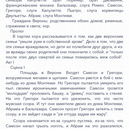
францисканские монахи. Бальтазар, слуга Ромео. Самсон,
Грегори, слуги Капулетти. Пьетро, слуга кормилицы
Джульетты. Абрам, слуга Монтекки.
Граждане Вероны; родственники обоих домов; ряженые,
стражники и свита; хор.
Пролог
В партии хора рассказывается о том, как две веронские
семьи "умыли руки в собственной крови". Дело в том, что две
эти семьи враждовали, но дети их полюбили друг друга, и из-
за вражды своих родителей они покончили с собой, и "только
после этих двух смертей их семьи помирились меж собой".
Акт I
Сцена I
Площадь в Вероне. Входят Самсон и Грегори,
вооруженные мечами и щитами. Самсон рвется в бой с кем-
нибудь из дома Монтекки. Но Грегори пытается умерить его
пыл своими ироничными замечаниями. Самсон грозится
"молодцам" проломить башку, а "девиц" поставить к стенке.
На что Грегори пытается его урезонить, что это чисто
мужская ссора. И тут они заметили двоих из дома Монтекки,
Абрама и Бальтазара. Самсон просит Грегори затеять с теми
ссору, а он зайдет сзади и "уж оттуда задам им жару".
Ссора начинается из-за сущего пустяка, из-за того, что
Самсон начал грызть ноготь, и Абрам на это разозлился,