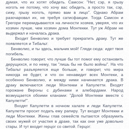
думая, что их хотят обидеть. Самсон: "Нет, сэр, я грызу
ноготь не потому, что хочу вас обидеть, а просто так, сэр,
сижу, грызу ноготь, прямо вам в лицо". Однако Абрам
разочаровал их, не требуя сатисфакции. Тогда Самсон и
Грегори перекидываются на личности хозяев, уверяя, что их
хозяин лучше, чем хозяин дома Монтекки. Тут уж Абрам не
выдержал и началась драка.
Входит Бенволио и требует прекратить драку. Тут же
появляется и Тибальт:
Бенволио, и ты здесь, мальчик мой! Гляди сюда: идет твоя
погибель.
Бенволио говорит, что лучше бы тот помог ему остановить
дерущихся, и по нему, так "лишь бы не было войны". На что
Тибальт разъяряется еще больше, и говорит, что мира
никогда не будет, и что он ненавидит всех Монтеки, а
особенно Бенволио, и между ними начинается драка. В
драку включаются люди Монтекки и Капулетти. Входят
горожане Вероны с дубинами и алебардами. Народ
возмущается обоими кланами: "Долой Монтекки вместе с
Капулетти!".
Входят Капулетти в ночном халате и леди Капулетти.
Капулетти просит подать ему рапиру. Тут входят Монтекки и
леди Монтекки. Жены глав семейств пытаются образумить
своих мужей от участия в драке, так как они уже довольно
стары. И тут входит герцог со свитой. Герцог: