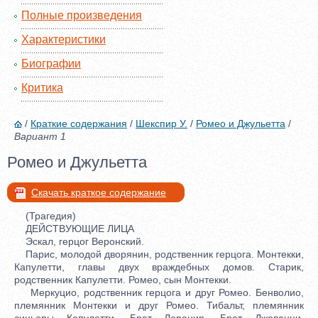
Полные произведения
Характеристики
Биографии
Критика
/
Краткие содержания
/
Шекспир У.
/
Ромео и Джульетта
/
Вариант 1
Ромео и Джульетта
Скачать краткое содержание
(Трагедия)
ДЕЙСТВУЮЩИЕ ЛИЦА
Эскал, герцог Веронский.
Парис, молодой дворянин, родственник герцога. Монтекки,
Капулетти, главы двух враждебных домов. Старик,
родственник Капулетти. Ромео, сын Монтекки.
Меркуцио, родственник герцога и друг Ромео. Бенволио,
племянник Монтекки и друг Ромео. Тибальт, племянник
синьоры Капулетти. Брат Лоренир, Брат Джованни,