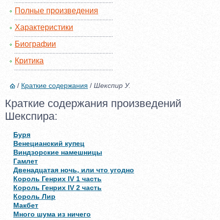
Полные произведения
Характеристики
Биографии
Критика
/
Краткие содержания
/
Шекспир У.
Краткие содержания произведений
Шекспира:
Буря
Венецианский купец
Виндзорские намешницы
Гамлет
Двенадцатая ночь, или что угодно
Король Генрих IV 1 часть
Король Генрих IV 2 часть
Король Лир
Макбет
Много шума из ничего