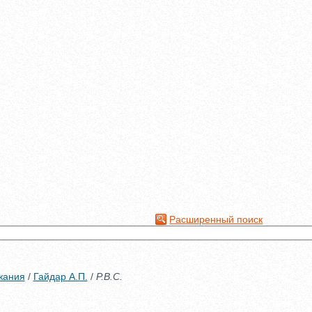
Расширенный поиск
жания
/
Гайдар А.П.
/
Р.В.С.