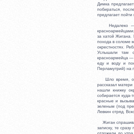
Димка предлагает
побираться, посл
предлагает пойти 
Недалеко — бол
красноармейцами,
за хатой Жигана.
похода в соломе м
окрестностях. Ре
Услышали там с
красноармейца — 
еду и воду и по
Перламутрий) на п
Шло время, о кр
рассказал матери 
нашли книжку ок
собирается куда-т
красные и вызыва
зеленым (под пре
Левкин отряд. Вск
Жиган спрашивает
записку, те сраз
отложили до утра