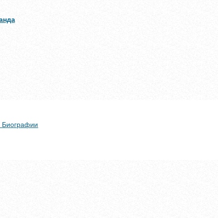
анда
 + Биографии