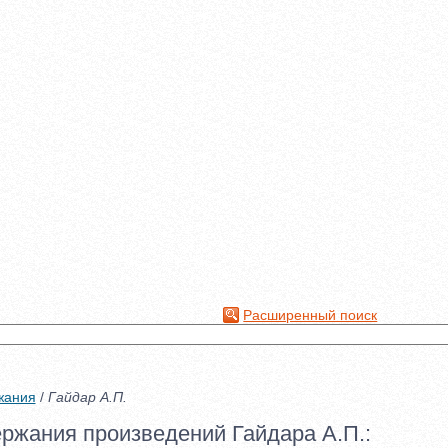
Расширенный поиск
жания
/
Гайдар А.П.
ержания произведений Гайдара А.П.: