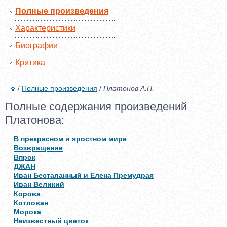
Полные произведения
Характеристики
Биографии
Критика
/
Полные произведения
/
Платонов А.П.
Полные содержания произведений
Платонова:
В прекрасном и яростном мире
Возвращение
Впрок
ДЖАН
Иван Бесталанный и Елена Премудрая
Иван Великий
Корова
Котлован
Морока
Неизвестный цветок