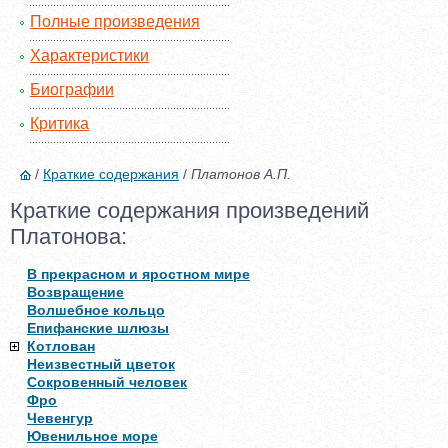
Полные произведения
Характеристики
Биографии
Критика
/
Краткие содержания
/
Платонов А.П.
Краткие содержания произведений
Платонова:
В прекрасном и яростном мире
Возвращение
Волшебное кольцо
Епифанские шлюзы
Котлован
Неизвестный цветок
Сокровенный человек
Фро
Чевенгур
Ювенильное море